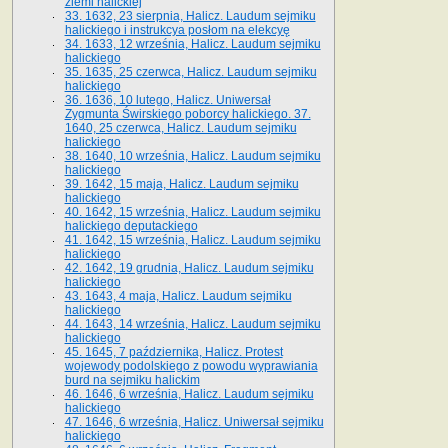
ziemi halickiej
33. 1632, 23 sierpnia, Halicz. Laudum sejmiku
halickiego i instrukcya posłom na elekcyę
34. 1633, 12 września, Halicz. Laudum sejmiku
halickiego
35. 1635, 25 czerwca, Halicz. Laudum sejmiku
halickiego
36. 1636, 10 lutego, Halicz. Uniwersał
Zygmunta Świrskiego poborcy halickiego. 37.
1640, 25 czerwca, Halicz. Laudum sejmiku
halickiego
38. 1640, 10 września, Halicz. Laudum sejmiku
halickiego
39. 1642, 15 maja, Halicz. Laudum sejmiku
halickiego
40. 1642, 15 września, Halicz. Laudum sejmiku
halickiego deputackiego
41. 1642, 15 września, Halicz. Laudum sejmiku
halickiego
42. 1642, 19 grudnia, Halicz. Laudum sejmiku
halickiego
43. 1643, 4 maja, Halicz. Laudum sejmiku
halickiego
44. 1643, 14 września, Halicz. Laudum sejmiku
halickiego
45. 1645, 7 października, Halicz. Protest
wojewody podolskiego z powodu wyprawiania
burd na sejmiku halickim
46. 1646, 6 września, Halicz. Laudum sejmiku
halickiego
47. 1646, 6 września, Halicz. Uniwersał sejmiku
halickiego