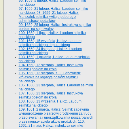
96. 1659, 5 lutego, Halicz. Laudum sejmiku
halickiego
97. 1659, 21 lutego, Halicz. Laudum sejmiku
halickiego. 98. 1659, 21 lutego, Halicz.
Marszałek sejmiku kwituje poborcę z
administracyi podatków
99. 1659, 25 lutego, Halicz. Instrukcya sejmiku
posłom na sejm walny
100. 1659, 1 lipca, Halicz. Laudum sejmiku
halickiego
101. 1659, 15 września, Halicz. Laudum
sejmiku halickiego deputackiego
102. 1659, 24 listopada, Halicz. Laudum
sejmiku halickiego
103. 1659, 1 grudnia, Halicz. Laudum sejmiku
halickiego
104. 1660, 13 sierpnia, Halicz. Instrukcya
sejmiku posłom do króla
105. 1660, 13 sierpnia, s. 1. Odpowiedź
królewska na legacyę posłów sejmiku
halickiego
106. 1660, 23 sierpnia, Halicz. Laudum sejmiku
halickiego
107. 1660, 23 sierpnia, Halicz. Instrukcya
sejmiku posłom do króla
108. 1660, 13 września, Halicz. Laudum
sejmiku halickiego
109. 1661, 2 marca, Halicz. Sejmik zapewnia
wynagrodzenie pisarzowi grodzkiemu za trudy
przepisywania i uporządkowania poszarpanych
przez nieprzyjaciela aktów grodzkich. 110.
1661, 21 maja, Halicz. Instrukcya sejmiku