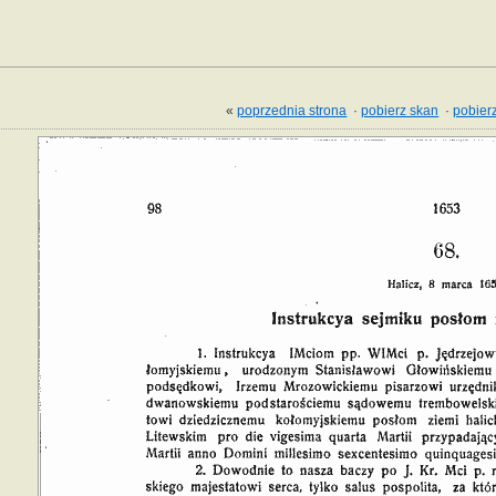
«
poprzednia strona
·
pobierz skan
·
pobierz