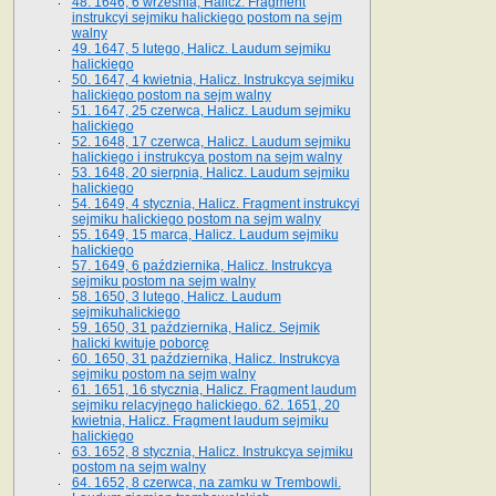
48. 1646, 6 września, Halicz. Fragment
instrukcyi sejmiku halickiego postom na sejm
walny
49. 1647, 5 lutego, Halicz. Laudum sejmiku
halickiego
50. 1647, 4 kwietnia, Halicz. Instrukcya sejmiku
halickiego postom na sejm walny
51. 1647, 25 czerwca, Halicz. Laudum sejmiku
halickiego
52. 1648, 17 czerwca, Halicz. Laudum sejmiku
halickiego i instrukcya postom na sejm walny
53. 1648, 20 sierpnia, Halicz. Laudum sejmiku
halickiego
54. 1649, 4 stycznia, Halicz. Fragment instrukcyi
sejmiku halickiego postom na sejm walny
55. 1649, 15 marca, Halicz. Laudum sejmiku
halickiego
57. 1649, 6 października, Halicz. Instrukcya
sejmiku postom na sejm walny
58. 1650, 3 lutego, Halicz. Laudum
sejmikuhalickiego
59. 1650, 31 października, Halicz. Sejmik
halicki kwituje poborcę
60. 1650, 31 października, Halicz. Instrukcya
sejmiku postom na sejm walny
61. 1651, 16 stycznia, Halicz. Fragment laudum
sejmiku relacyjnego halickiego. 62. 1651, 20
kwietnia, Halicz. Fragment laudum sejmiku
halickiego
63. 1652, 8 stycznia, Halicz. Instrukcya sejmiku
postom na sejm walny
64. 1652, 8 czerwca, na zamku w Trembowli.