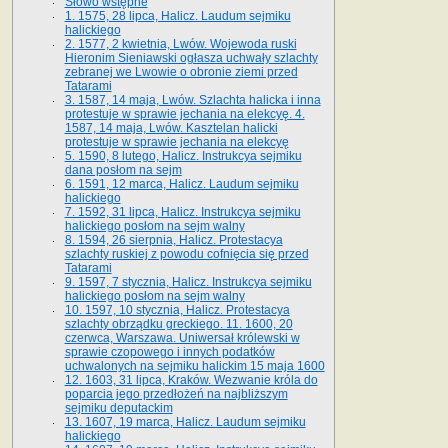
Słowo wstępne
1. 1575, 28 lipca, Halicz. Laudum sejmiku
halickiego
2. 1577, 2 kwietnia, Lwów. Wojewoda ruski
Hieronim Sieniawski ogłasza uchwały szlachty
zebranej we Lwowie o obronie ziemi przed
Tatarami
3. 1587, 14 maja, Lwów. Szlachta halicka i inna
protestuje w sprawie jechania na elekcyę. 4.
1587, 14 maja, Lwów. Kasztelan halicki
protestuje w sprawie jechania na elekcyę
5. 1590, 8 lutego, Halicz. Instrukcya sejmiku
dana posłom na sejm
6. 1591, 12 marca, Halicz. Laudum sejmiku
halickiego
7. 1592, 31 lipca, Halicz. Instrukcya sejmiku
halickiego posłom na sejm walny
8. 1594, 26 sierpnia, Halicz. Protestacya
szlachty ruskiej z powodu cofnięcia się przed
Tatarami
9. 1597, 7 stycznia, Halicz. Instrukcya sejmiku
halickiego posłom na sejm walny
10. 1597, 10 stycznia, Halicz. Protestacya
szlachty obrządku greckiego. 11. 1600, 20
czerwca, Warszawa. Uniwersał królewski w
sprawie czopowego i innych podatków
uchwalonych na sejmiku halickim 15 maja 1600
12. 1603, 31 lipca, Kraków. Wezwanie króla do
poparcia jego przedłożeń na najbliższym
sejmiku deputackim
13. 1607, 19 marca, Halicz. Laudum sejmiku
halickiego