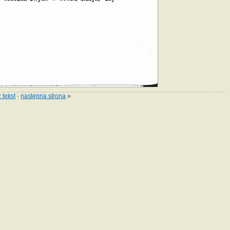
 tekst
·
następna strona
»