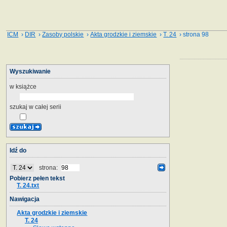
ICM
›
DIR
›
Zasoby polskie
›
Akta grodzkie i ziemskie
›
T. 24
› strona 98
Wyszukiwanie
w książce
szukaj w całej serii
Idź do
strona:
Pobierz pełen tekst
T. 24.txt
Nawigacja
Akta grodzkie i ziemskie
T. 24