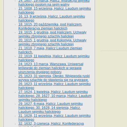
14. 1607, 19 marca, Halicz. Instrukcya sejmiku
halickiego posłom na sejm walny
15. 1608, 15 września, Halicz. Laudum sejmiku
halickiego
16. 13, 9 września, Halicz. Laudum sejmiku
halickiego
18. 1615, 20 października, pod Haliczem.
Konfederacya ziemian halickich
19. 1615, 1 grudnia, pod Haliczem. Uchwały
sejmiku zbrojnego szlachty halickiej
20. 1615, 1 grudnia, pod Kołomyją. Uchwały
sejmiku zbrojnego szlachty halickiej
21. 1618, 7 maja, Halicz Laudum ziemian
halickich.
22. 1619, 11 kwietnia, Halicz. Laudum sejmiku
halickiego
24. 1623, 13 marca, Warszawa. Uniwersał
królewski do ziemian halickich w sprawie
uiszczenia drugiego poboru
25. 1623, 31 sierpnia, Olesko. Wojewoda ruski
wzywa szlachtę do stawienia się na wyprawę.
26. 1623, 11 września, Halicz. Laudum sejmiku
halickiego
27. 1624, 1 kwietnia, Halicz. Laudum sejmiku
halickiego. 28. 1627, 10 marca, Halicz. Laudum
sejmiku halickiego
29. 1627, 6 maja, Halicz. Laudum sejmiku
halickiego. 30. 1628, 14 sierpnia, Halicz.
Laudum sejmiku halickiego
31. 1628, 11 września, Halicz. Laudum sejmiku
halickiego
32. 1632, 3 czerwca, Halicz. Konfederacya