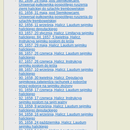
80. 1656, 26 maja, pod Siemikowcami.
Uniwersał pułkownika pospolitego ruszenia
ziemi halickiej do szlachty trembowelskiej
81. 1656, 31 maja, pod Siemikowcami.
Uniwersał pułkownika pospolitego ruszenia do
szlachty trembowelskiej
82. 1656, 11 września, Halicz. Laudum sejmiku
halickiego deputackiego
83. 1657, 20 stycznia, Halicz. Limitacya sejmiku
halickiego. 84. 1657, 5 kwietnia, Halicz.
Instrukcya sejmiku posłom do króla
85. 1657, 29 maja, Halicz. Laudum sejmiku
halickiego
86. 1657, 26 czerwca, Halicz. Laudum sejmiku
halickiego
87. 1657, 26 czerwca, Halicz. Instrukcya
sejmiku posłom do króla
88. 1657, 10 września, Halicz. Laudum sejmiku
halickiego
90. 1658, 30 kwietnia, Halicz. Deputacya
sejmikowa zatwierdza rachunek z poborów
przez poborcę na sejmiku złożony
91. 1658, 17 czerwca, Halicz. Laudum sejmiku
halickiego
92. 1658, 17 czerwca, Halicz. Instrukcya
sejmiku posłom na sejm walny
93. 1658, 9 września, Halicz. Laudum sejmiku
halickiego deputackiego
94. 1658, 16 września, Halicz. Laudum sejmiku
halickiego
95. 1658, 24 października, Halicz. Laudum
sejmiku halickiego