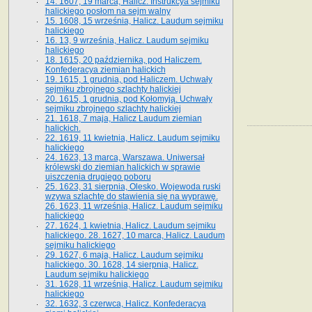
14. 1607, 19 marca, Halicz. Instrukcya sejmiku
halickiego posłom na sejm walny
15. 1608, 15 września, Halicz. Laudum sejmiku
halickiego
16. 13, 9 września, Halicz. Laudum sejmiku
halickiego
18. 1615, 20 października, pod Haliczem.
Konfederacya ziemian halickich
19. 1615, 1 grudnia, pod Haliczem. Uchwały
sejmiku zbrojnego szlachty halickiej
20. 1615, 1 grudnia, pod Kołomyją. Uchwały
sejmiku zbrojnego szlachty halickiej
21. 1618, 7 maja, Halicz Laudum ziemian
halickich.
22. 1619, 11 kwietnia, Halicz. Laudum sejmiku
halickiego
24. 1623, 13 marca, Warszawa. Uniwersał
królewski do ziemian halickich w sprawie
uiszczenia drugiego poboru
25. 1623, 31 sierpnia, Olesko. Wojewoda ruski
wzywa szlachtę do stawienia się na wyprawę.
26. 1623, 11 września, Halicz. Laudum sejmiku
halickiego
27. 1624, 1 kwietnia, Halicz. Laudum sejmiku
halickiego. 28. 1627, 10 marca, Halicz. Laudum
sejmiku halickiego
29. 1627, 6 maja, Halicz. Laudum sejmiku
halickiego. 30. 1628, 14 sierpnia, Halicz.
Laudum sejmiku halickiego
31. 1628, 11 września, Halicz. Laudum sejmiku
halickiego
32. 1632, 3 czerwca, Halicz. Konfederacya