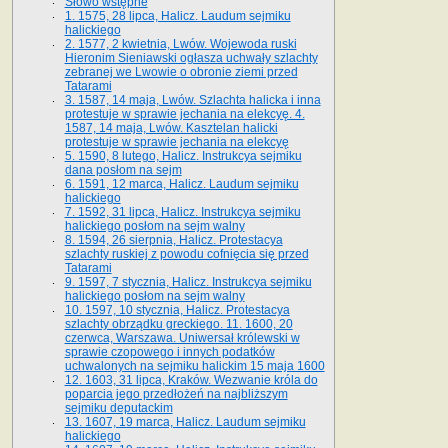
Słowo wstępne
1. 1575, 28 lipca, Halicz. Laudum sejmiku
halickiego
2. 1577, 2 kwietnia, Lwów. Wojewoda ruski
Hieronim Sieniawski ogłasza uchwały szlachty
zebranej we Lwowie o obronie ziemi przed
Tatarami
3. 1587, 14 maja, Lwów. Szlachta halicka i inna
protestuje w sprawie jechania na elekcyę. 4.
1587, 14 maja, Lwów. Kasztelan halicki
protestuje w sprawie jechania na elekcyę
5. 1590, 8 lutego, Halicz. Instrukcya sejmiku
dana posłom na sejm
6. 1591, 12 marca, Halicz. Laudum sejmiku
halickiego
7. 1592, 31 lipca, Halicz. Instrukcya sejmiku
halickiego posłom na sejm walny
8. 1594, 26 sierpnia, Halicz. Protestacya
szlachty ruskiej z powodu cofnięcia się przed
Tatarami
9. 1597, 7 stycznia, Halicz. Instrukcya sejmiku
halickiego posłom na sejm walny
10. 1597, 10 stycznia, Halicz. Protestacya
szlachty obrządku greckiego. 11. 1600, 20
czerwca, Warszawa. Uniwersał królewski w
sprawie czopowego i innych podatków
uchwalonych na sejmiku halickim 15 maja 1600
12. 1603, 31 lipca, Kraków. Wezwanie króla do
poparcia jego przedłożeń na najbliższym
sejmiku deputackim
13. 1607, 19 marca, Halicz. Laudum sejmiku
halickiego