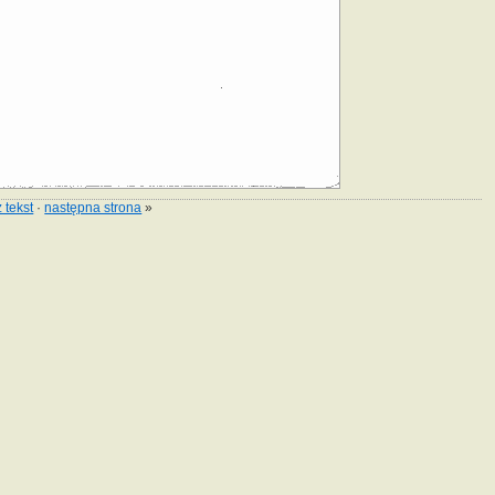
 tekst
·
następna strona
»