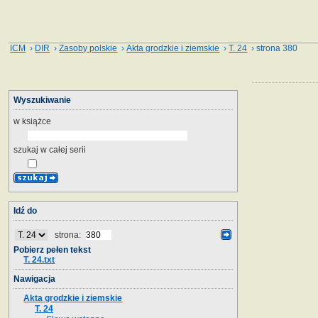
ICM
›
DIR
›
Zasoby polskie
›
Akta grodzkie i ziemskie
›
T. 24
› strona 380
Wyszukiwanie
w książce
szukaj w całej serii
Idź do
strona:
Pobierz pełen tekst
T. 24.txt
Nawigacja
Akta grodzkie i ziemskie
T. 24