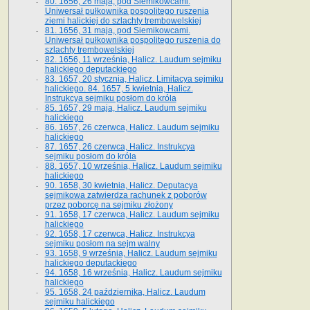
80. 1656, 26 maja, pod Siemikowcami.
Uniwersał pułkownika pospolitego ruszenia
ziemi halickiej do szlachty trembowelskiej
81. 1656, 31 maja, pod Siemikowcami.
Uniwersał pułkownika pospolitego ruszenia do
szlachty trembowelskiej
82. 1656, 11 września, Halicz. Laudum sejmiku
halickiego deputackiego
83. 1657, 20 stycznia, Halicz. Limitacya sejmiku
halickiego. 84. 1657, 5 kwietnia, Halicz.
Instrukcya sejmiku posłom do króla
85. 1657, 29 maja, Halicz. Laudum sejmiku
halickiego
86. 1657, 26 czerwca, Halicz. Laudum sejmiku
halickiego
87. 1657, 26 czerwca, Halicz. Instrukcya
sejmiku posłom do króla
88. 1657, 10 września, Halicz. Laudum sejmiku
halickiego
90. 1658, 30 kwietnia, Halicz. Deputacya
sejmikowa zatwierdza rachunek z poborów
przez poborcę na sejmiku złożony
91. 1658, 17 czerwca, Halicz. Laudum sejmiku
halickiego
92. 1658, 17 czerwca, Halicz. Instrukcya
sejmiku posłom na sejm walny
93. 1658, 9 września, Halicz. Laudum sejmiku
halickiego deputackiego
94. 1658, 16 września, Halicz. Laudum sejmiku
halickiego
95. 1658, 24 października, Halicz. Laudum
sejmiku halickiego