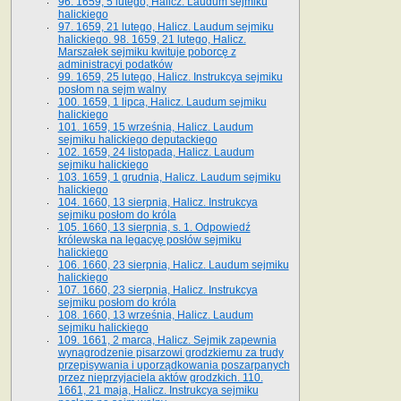
96. 1659, 5 lutego, Halicz. Laudum sejmiku
halickiego
97. 1659, 21 lutego, Halicz. Laudum sejmiku
halickiego. 98. 1659, 21 lutego, Halicz.
Marszałek sejmiku kwituje poborcę z
administracyi podatków
99. 1659, 25 lutego, Halicz. Instrukcya sejmiku
posłom na sejm walny
100. 1659, 1 lipca, Halicz. Laudum sejmiku
halickiego
101. 1659, 15 września, Halicz. Laudum
sejmiku halickiego deputackiego
102. 1659, 24 listopada, Halicz. Laudum
sejmiku halickiego
103. 1659, 1 grudnia, Halicz. Laudum sejmiku
halickiego
104. 1660, 13 sierpnia, Halicz. Instrukcya
sejmiku posłom do króla
105. 1660, 13 sierpnia, s. 1. Odpowiedź
królewska na legacyę posłów sejmiku
halickiego
106. 1660, 23 sierpnia, Halicz. Laudum sejmiku
halickiego
107. 1660, 23 sierpnia, Halicz. Instrukcya
sejmiku posłom do króla
108. 1660, 13 września, Halicz. Laudum
sejmiku halickiego
109. 1661, 2 marca, Halicz. Sejmik zapewnia
wynagrodzenie pisarzowi grodzkiemu za trudy
przepisywania i uporządkowania poszarpanych
przez nieprzyjaciela aktów grodzkich. 110.
1661, 21 maja, Halicz. Instrukcya sejmiku