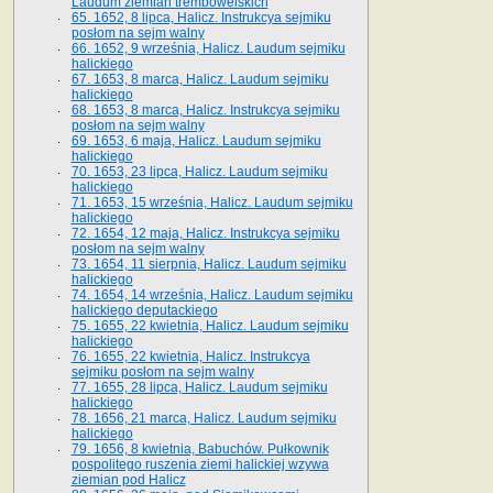
Laudum ziemian trembowelskich
65. 1652, 8 lipca, Halicz. Instrukcya sejmiku
posłom na sejm walny
66. 1652, 9 września, Halicz. Laudum sejmiku
halickiego
67. 1653, 8 marca, Halicz. Laudum sejmiku
halickiego
68. 1653, 8 marca, Halicz. Instrukcya sejmiku
posłom na sejm walny
69. 1653, 6 maja, Halicz. Laudum sejmiku
halickiego
70. 1653, 23 lipca, Halicz. Laudum sejmiku
halickiego
71. 1653, 15 września, Halicz. Laudum sejmiku
halickiego
72. 1654, 12 maja, Halicz. Instrukcya sejmiku
posłom na sejm walny
73. 1654, 11 sierpnia, Halicz. Laudum sejmiku
halickiego
74. 1654, 14 września, Halicz. Laudum sejmiku
halickiego deputackiego
75. 1655, 22 kwietnia, Halicz. Laudum sejmiku
halickiego
76. 1655, 22 kwietnia, Halicz. Instrukcya
sejmiku posłom na sejm walny
77. 1655, 28 lipca, Halicz. Laudum sejmiku
halickiego
78. 1656, 21 marca, Halicz. Laudum sejmiku
halickiego
79. 1656, 8 kwietnia, Babuchów. Pułkownik
pospolitego ruszenia ziemi halickiej wzywa
ziemian pod Halicz