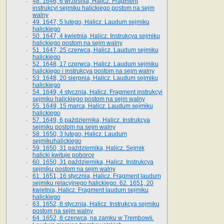
48. 1646, 6 września, Halicz. Fragment
instrukcyi sejmiku halickiego postom na sejm
walny
49. 1647, 5 lutego, Halicz. Laudum sejmiku
halickiego
50. 1647, 4 kwietnia, Halicz. Instrukcya sejmiku
halickiego postom na sejm walny
51. 1647, 25 czerwca, Halicz. Laudum sejmiku
halickiego
52. 1648, 17 czerwca, Halicz. Laudum sejmiku
halickiego i instrukcya postom na sejm walny
53. 1648, 20 sierpnia, Halicz. Laudum sejmiku
halickiego
54. 1649, 4 stycznia, Halicz. Fragment instrukcyi
sejmiku halickiego postom na sejm walny
55. 1649, 15 marca, Halicz. Laudum sejmiku
halickiego
57. 1649, 6 października, Halicz. Instrukcya
sejmiku postom na sejm walny
58. 1650, 3 lutego, Halicz. Laudum
sejmikuhalickiego
59. 1650, 31 października, Halicz. Sejmik
halicki kwituje poborcę
60. 1650, 31 października, Halicz. Instrukcya
sejmiku postom na sejm walny
61. 1651, 16 stycznia, Halicz. Fragment laudum
sejmiku relacyjnego halickiego. 62. 1651, 20
kwietnia, Halicz. Fragment laudum sejmiku
halickiego
63. 1652, 8 stycznia, Halicz. Instrukcya sejmiku
postom na sejm walny
64. 1652, 8 czerwca, na zamku w Trembowli.