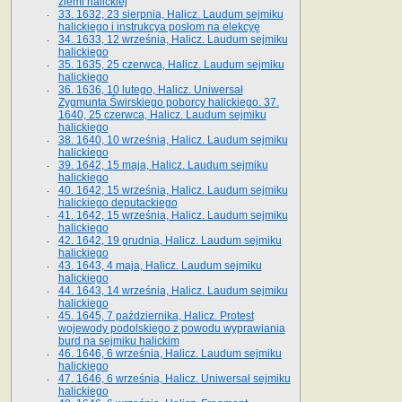
ziemi halickiej
33. 1632, 23 sierpnia, Halicz. Laudum sejmiku
halickiego i instrukcya posłom na elekcyę
34. 1633, 12 września, Halicz. Laudum sejmiku
halickiego
35. 1635, 25 czerwca, Halicz. Laudum sejmiku
halickiego
36. 1636, 10 lutego, Halicz. Uniwersał
Zygmunta Świrskiego poborcy halickiego. 37.
1640, 25 czerwca, Halicz. Laudum sejmiku
halickiego
38. 1640, 10 września, Halicz. Laudum sejmiku
halickiego
39. 1642, 15 maja, Halicz. Laudum sejmiku
halickiego
40. 1642, 15 września, Halicz. Laudum sejmiku
halickiego deputackiego
41. 1642, 15 września, Halicz. Laudum sejmiku
halickiego
42. 1642, 19 grudnia, Halicz. Laudum sejmiku
halickiego
43. 1643, 4 maja, Halicz. Laudum sejmiku
halickiego
44. 1643, 14 września, Halicz. Laudum sejmiku
halickiego
45. 1645, 7 października, Halicz. Protest
wojewody podolskiego z powodu wyprawiania
burd na sejmiku halickim
46. 1646, 6 września, Halicz. Laudum sejmiku
halickiego
47. 1646, 6 września, Halicz. Uniwersał sejmiku
halickiego