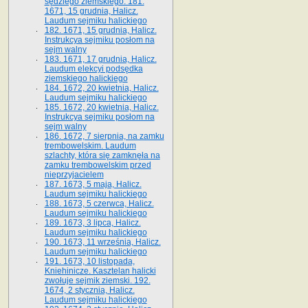
sędziego ziemskiego. 181.
1671, 15 grudnia, Halicz.
Laudum sejmiku halickiego
182. 1671, 15 grudnia, Halicz.
Instrukcya sejmiku posłom na
sejm walny
183. 1671, 17 grudnia, Halicz.
Laudum elekcyi podsędka
ziemskiego halickiego
184. 1672, 20 kwietnia, Halicz.
Laudum sejmiku halickiego
185. 1672, 20 kwietnia, Halicz.
Instrukcya sejmiku posłom na
sejm walny
186. 1672, 7 sierpnia, na zamku
trembowelskim. Laudum
szlachty, która się zamknęła na
zamku trembowelskim przed
nieprzyjacielem
187. 1673, 5 maja, Halicz.
Laudum sejmiku halickiego
188. 1673, 5 czerwca, Halicz.
Laudum sejmiku halickiego
189. 1673, 3 lipca, Halicz.
Laudum sejmiku halickiego
190. 1673, 11 września, Halicz.
Laudum sejmiku halickiego
191. 1673, 10 listopada,
Kniehinicze. Kasztelan halicki
zwołuje sejmik ziemski. 192.
1674, 2 stycznia, Halicz.
Laudum sejmiku halickiego