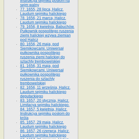
Instrukcya sejmiku posłom na
sejm walny
77. 1655, 28 lipca, Halicz.
Laudum sejmiku halickiego
78. 1656, 21 marca, Halicz.
Laudum sejmiku halickiego
79. 1656, 8 kwietnia, Babuchów.
Pułkownik pospolitego ruszenia
ziemi halickiej wzywa ziemian
pod Halicz
80. 1656, 26 maja, pod
Siemikowcami. Uniwersał
pułkownika pospolitego
ruszenia ziemi halickiej do
szlachty trembowelskiej
81. 1656, 31 maja, pod
Siemikowcami. Uniwersał
pułkownika pospolitego
ruszenia do szlachty
trembowelskiej
82. 1656, 11 września, Halicz.
Laudum sejmiku halickiego
deputackiego
83. 1657, 20 stycznia, Halicz.
Limitacya sejmiku halickiego.
84. 1657, 5 kwietnia, Halicz.
Instrukcya sejmiku posłom do
króla
85. 1657, 29 maja, Halicz.
Laudum sejmiku halickiego
86. 1657, 26 czerwca, Halicz.
Laudum sejmiku halickiego