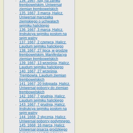
134. 1667, luty, na zamku
trembowelskim. Uniwersał
ziemian trembowelskich
135. 1667, 3 marca, Halicz.
Uniwersał marszałka
ziemskiego o uchwałach
sejmiku halickiego
136. 1667, 3 marca, Halicz.
Instrukcya sejmiku posłom na
sejm walny
137. 1667, 2 czerwca, Halicz.
Laudum sejmiku halickiego
138. 1667, 27 lipca, w grodzie
trembowelskim. Manifestacya
ziemian trembowelskich
139. 1667, 13 września, Halicz.
Laudum sejmiku halickiego
140. 1667, 27 września,
Trembowla. Laudum ziemian
trembowelskich
141. 1667, 20 listopada, Halicz.
Uniwersał poborcy do ziemian
trembowelskich
142. 1667, 7 grudnia, Halicz.
Laudum sejmiku halickiego
143. 1667, 7 grudnia, Halicz.
Instrukcya sejmiku posłom na
sejm walny
144. 1668, 2 stycznia, Halicz.
Uniwersał poborcy podymnego.
145. 1668, 16 marca, Halicz.
Uniwersał pisarza grodzkiego