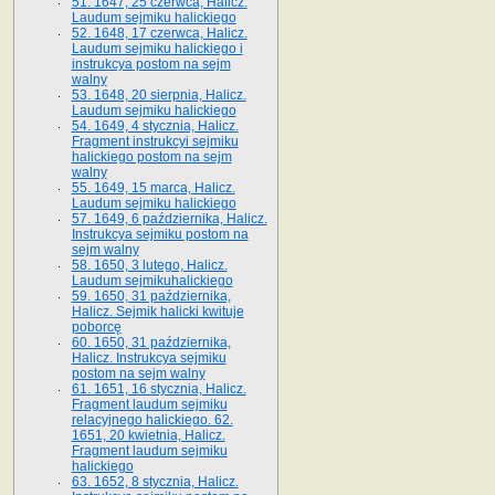
51. 1647, 25 czerwca, Halicz.
Laudum sejmiku halickiego
52. 1648, 17 czerwca, Halicz.
Laudum sejmiku halickiego i
instrukcya postom na sejm
walny
53. 1648, 20 sierpnia, Halicz.
Laudum sejmiku halickiego
54. 1649, 4 stycznia, Halicz.
Fragment instrukcyi sejmiku
halickiego postom na sejm
walny
55. 1649, 15 marca, Halicz.
Laudum sejmiku halickiego
57. 1649, 6 października, Halicz.
Instrukcya sejmiku postom na
sejm walny
58. 1650, 3 lutego, Halicz.
Laudum sejmikuhalickiego
59. 1650, 31 października,
Halicz. Sejmik halicki kwituje
poborcę
60. 1650, 31 października,
Halicz. Instrukcya sejmiku
postom na sejm walny
61. 1651, 16 stycznia, Halicz.
Fragment laudum sejmiku
relacyjnego halickiego. 62.
1651, 20 kwietnia, Halicz.
Fragment laudum sejmiku
halickiego
63. 1652, 8 stycznia, Halicz.