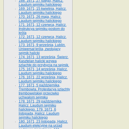
168. 1671, 27 lutego, Halicz.
Laudum sejmiku halickiego
169. 1671, 15 kwietnia, Halicz.
Laudum sejmiku halickiego
170. 1671, 26 maja, Halicz.
Laudum sejmiku halickiego
171. 1671, 12 czerwca, Halicz.
Instrukcya sejmiku posłom do
króla
172. 1671, 12 czerwca, Halicz.
Laudum sejmiku halickiego
173. 1671, 9 września, Lublin.
Uniwersał króla, zwołujący
sejmik halicki
174. 1671, 13 września, Świerz.
Kasztelan halicki wzywa
szlachtę do przybycia na sejmik.
175. 1671, 14 września, Halicz.
Laudum sejmiku halickiego
176. 1671, 22 września, Halicz.
Laudum sejmiku halickiego
177. 1671, 5 października,
Trembowla. Protestacya szlachty
trembowelskiej przeciwko
uchwałom sejmiku
178. 1671, 29 października,
Halicz. Laudum sejmiku
halickiego. 179. 1671, 6
listopada, Halicz. Laudum
sejmiku halickiego
180. 1671, 23 listopada, Halicz.
Laudum elekcyjne na urząd