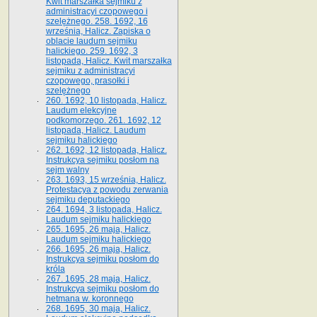
Kwit marszałka sejmiku z
administracyi czopowego i
szelężnego. 258. 1692, 16
września, Halicz. Zapiska o
oblacie laudum sejmiku
halickiego. 259. 1692, 3
listopada, Halicz. Kwit marszałka
sejmiku z administracyi
czopowego, prasołki i
szelężnego
260. 1692, 10 listopada, Halicz.
Laudum elekcyjne
podkomorzego. 261. 1692, 12
listopada, Halicz. Laudum
sejmiku halickiego
262. 1692, 12 listopada, Halicz.
Instrukcya sejmiku posłom na
sejm walny
263. 1693, 15 września, Halicz.
Protestacya z powodu zerwania
sejmiku deputackiego
264. 1694, 3 listopada, Halicz.
Laudum sejmiku halickiego
265. 1695, 26 maja, Halicz.
Laudum sejmiku halickiego
266. 1695, 26 maja, Halicz.
Instrukcya sejmiku posłom do
króla
267. 1695, 28 maja, Halicz.
Instrukcya sejmiku posłom do
hetmana w. koronnego
268. 1695, 30 maja, Halicz.