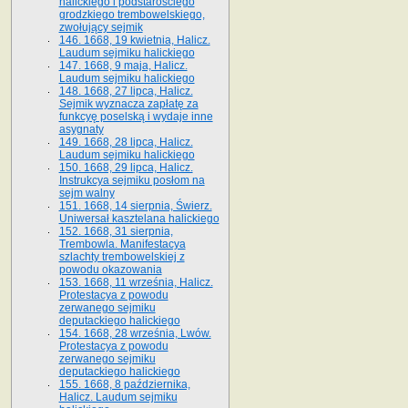
halickiego i podstarościego
grodzkiego trembowelskiego,
zwołujący sejmik
146. 1668, 19 kwietnia, Halicz.
Laudum sejmiku halickiego
147. 1668, 9 maja, Halicz.
Laudum sejmiku halickiego
148. 1668, 27 lipca, Halicz.
Sejmik wyznacza zapłatę za
funkcyę poselską i wydaje inne
asygnaty
149. 1668, 28 lipca, Halicz.
Laudum sejmiku halickiego
150. 1668, 29 lipca, Halicz.
Instrukcya sejmiku posłom na
sejm walny
151. 1668, 14 sierpnia, Świerz.
Uniwersał kasztelana halickiego
152. 1668, 31 sierpnia,
Trembowla. Manifestacya
szlachty trembowelskiej z
powodu okazowania
153. 1668, 11 września, Halicz.
Protestacya z powodu
zerwanego sejmiku
deputackiego halickiego
154. 1668, 28 września, Lwów.
Protestacya z powodu
zerwanego sejmiku
deputackiego halickiego
155. 1668, 8 października,
Halicz. Laudum sejmiku