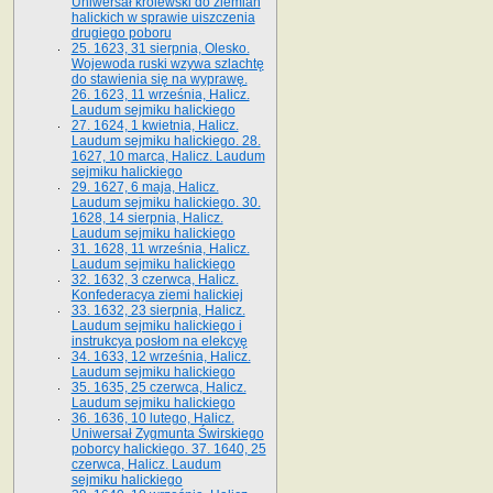
Uniwersał królewski do ziemian
halickich w sprawie uiszczenia
drugiego poboru
25. 1623, 31 sierpnia, Olesko.
Wojewoda ruski wzywa szlachtę
do stawienia się na wyprawę.
26. 1623, 11 września, Halicz.
Laudum sejmiku halickiego
27. 1624, 1 kwietnia, Halicz.
Laudum sejmiku halickiego. 28.
1627, 10 marca, Halicz. Laudum
sejmiku halickiego
29. 1627, 6 maja, Halicz.
Laudum sejmiku halickiego. 30.
1628, 14 sierpnia, Halicz.
Laudum sejmiku halickiego
31. 1628, 11 września, Halicz.
Laudum sejmiku halickiego
32. 1632, 3 czerwca, Halicz.
Konfederacya ziemi halickiej
33. 1632, 23 sierpnia, Halicz.
Laudum sejmiku halickiego i
instrukcya posłom na elekcyę
34. 1633, 12 września, Halicz.
Laudum sejmiku halickiego
35. 1635, 25 czerwca, Halicz.
Laudum sejmiku halickiego
36. 1636, 10 lutego, Halicz.
Uniwersał Zygmunta Świrskiego
poborcy halickiego. 37. 1640, 25
czerwca, Halicz. Laudum
sejmiku halickiego