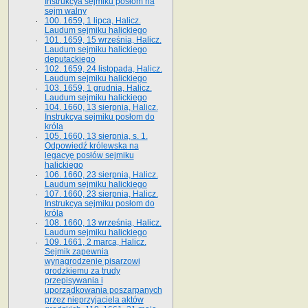
Instrukcya sejmiku posłom na
sejm walny
100. 1659, 1 lipca, Halicz.
Laudum sejmiku halickiego
101. 1659, 15 września, Halicz.
Laudum sejmiku halickiego
deputackiego
102. 1659, 24 listopada, Halicz.
Laudum sejmiku halickiego
103. 1659, 1 grudnia, Halicz.
Laudum sejmiku halickiego
104. 1660, 13 sierpnia, Halicz.
Instrukcya sejmiku posłom do
króla
105. 1660, 13 sierpnia, s. 1.
Odpowiedź królewska na
legacyę posłów sejmiku
halickiego
106. 1660, 23 sierpnia, Halicz.
Laudum sejmiku halickiego
107. 1660, 23 sierpnia, Halicz.
Instrukcya sejmiku posłom do
króla
108. 1660, 13 września, Halicz.
Laudum sejmiku halickiego
109. 1661, 2 marca, Halicz.
Sejmik zapewnia
wynagrodzenie pisarzowi
grodzkiemu za trudy
przepisywania i
uporządkowania poszarpanych
przez nieprzyjaciela aktów