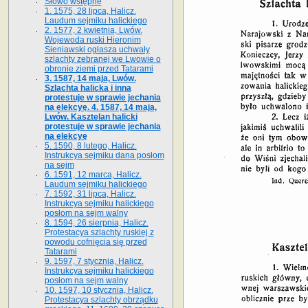
Słowo wstępne
1. 1575, 28 lipca, Halicz.
Laudum sejmiku halickiego
2. 1577, 2 kwietnia, Lwów.
Wojewoda ruski Hieronim
Sieniawski ogłasza uchwały
szlachty zebranej we Lwowie o
obronie ziemi przed Tatarami
3. 1587, 14 maja, Lwów.
Szlachta halicka i inna
protestuje w sprawie jechania
na elekcyę. 4. 1587, 14 maja,
Lwów. Kasztelan halicki
protestuje w sprawie jechania
na elekcyę
5. 1590, 8 lutego, Halicz.
Instrukcya sejmiku dana posłom
na sejm
6. 1591, 12 marca, Halicz.
Laudum sejmiku halickiego
7. 1592, 31 lipca, Halicz.
Instrukcya sejmiku halickiego
posłom na sejm walny
8. 1594, 26 sierpnia, Halicz.
Protestacya szlachty ruskiej z
powodu cofnięcia się przed
Tatarami
9. 1597, 7 stycznia, Halicz.
Instrukcya sejmiku halickiego
posłom na sejm walny
10. 1597, 10 stycznia, Halicz.
Protestacya szlachty obrządku