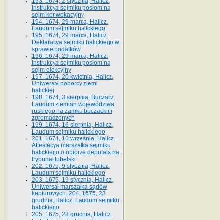
193. 1674, 2 stycznia, Halicz.
Instrukcya sejmiku posłom na
sejm konwokacyjny
194. 1674, 29 marca, Halicz.
Laudum sejmiku halickiego
195. 1674, 29 marca, Halicz.
Deklaracya sejmiku halickiego w
sprawie podatków
196. 1674, 29 marca, Halicz.
Instrukcya sejmiku posłom na
sejm elekcyjny
197. 1674, 20 kwietnia, Halicz.
Uniwersał poborcy ziemi
halickiej
198. 1674, 3 sierpnia, Buczacz.
Laudum ziemian województwa
ruskiego na zamku buczackim
zgromadzonych
199. 1674, 16 sierpnia, Halicz.
Laudum sejmiku halickiego
201. 1674, 10 września, Halicz.
Attestacya marszałka sejmiku
halickiego o obiorze deputata na
trybunał lubelski
202. 1675, 9 stycznia, Halicz.
Laudum sejmiku halickiego
203. 1675, 19 stycznia, Halicz.
Uniwersał marszałka sądów
kapturowych. 204. 1675, 23
grudnia, Halicz. Laudum sejmiku
halickiego
205. 1675, 23 grudnia, Halicz.