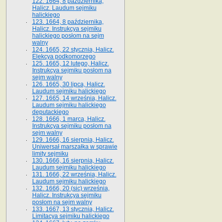
122. 1664, 8 października,
Halicz. Laudum sejmiku
halickiego
123. 1664, 8 października,
Halicz. Instrukcya sejmiku
halickiego posłom na sejm
walny
124. 1665, 22 stycznia, Halicz.
Elekcya podkomorzego
125. 1665, 12 lutego, Halicz.
Instrukcya sejmiku posłom na
sejm walny
126. 1665, 30 lipca, Halicz.
Laudum sejmiku halickiego
127. 1665, 14 września, Halicz.
Laudum sejmiku halickiego
deputackiego
128. 1666, 1 marca, Halicz.
Instrukcya sejmiku posłom na
sejm walny
129. 1666, 16 sierpnia, Halicz.
Uniwersał marszałka w sprawie
limity sejmiku
130. 1666, 16 sierpnia, Halicz.
Laudum sejmiku halickiego
131. 1666, 22 września, Halicz.
Laudum sejmiku halickiego
132. 1666, 20 (sic) września,
Halicz. Instrukcya sejmiku
posłom na sejm walny
133. 1667, 13 stycznia, Halicz.
Limitacya sejmiku halickiego