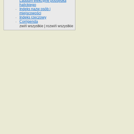
Laudum elekcyjne podsędka
halickiego
Indeks nazw osób i
miejscowości
Indeks rzeczowy
Corrigenda
zwiń wszystkie
|
rozwiń wszystkie