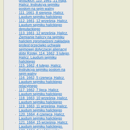
grodzkich. 110. 1661, 21 maja,
Halicz. Instrukcya sejmiku
posłom na sejm walny
111. 1661, 8 sierpnia, Halicz.
Laudum sejmiku halickiego
112. 1661, 12 września, Halicz.
Laudum sejmiku halickiego
deputackiego
113. 1661, 12 września, Halicz.
Ziemianie haliccy na sejmiku
halickim zgromadzeni zakładają
protest przeciwko uchwale
sejmowej dotyczącej alienacyi
dóbr Rzptej. 114. 1662, 3 lutego,
Halicz. Laudum sejmiku
halickiego
115. 1662, 4 lutego, Halicz.
Instrukcya sejmiku posłom na
sejm walny
116. 1662, 5 czerwca, Halicz.
Laudum sejmiku halickiego
relacyjnego
117. 1662, 7 lipca, Halicz.
Laudum sejmiku halickiego
118. 1663, 10 września, Halicz.
Laudum sejmiku halickiego
119. 1663, 11 września, Halicz.
Laudum sejmiku halickiego
120. 1664, 4 czerwca, Halicz.
Laudum sejmiku halickiego
121. 1664, 15 września, Halicz.
Laudum sejmiku halickiego.