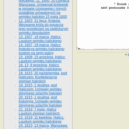
greckiego. 11. 1600, 20 czerwca,
Warszawa. Uniwersał królewski
w sprawie czopowego i innych
podatków uchwalonych na
sejmiku halickim 15 maja 1600
12. 1603, 31 lipca, Kraków.
Wezwanie króla do poparcia
jego przedłożeń na najbliższym
sejmiku deputackim
13. 1607, 19 marca, Halicz.
Laudum sejmiku halickiego
14. 1607, 19 marca, Halicz.
Instrukcya sejmiku halickiego
posłom na sejm walny
«
15. 1608, 15 września, Halicz.
Laudum sejmiku halickiego
16. 13, 9 września, Halicz.
Laudum sejmiku halickiego
18. 1615, 20 października, pod
Haliczem. Konfederacya
ziemian halickich
19. 1615, 1 grudnia, pod
Haliczem. Uchwały sejmiku
zbrojnego szlachty halickiej
20. 1615, 1 grudnia, pod
Kołomyją. Uchwały sejmiku
zbrojnego szlachty halickiej
21. 1618, 7 maja, Halicz
Laudum ziemian halickich.
22. 1619, 11 kwietnia, Halicz.
Laudum sejmiku halickiego
24. 1623, 13 marca, Warszawa.