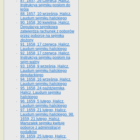
87. 1657, 26 czerwca, Halicz.
Instrukcya sejmiku posłom do
króla
88. 1657, 10 września, Halicz.
Laudum sejmiku halickiego
90. 1658, 30 kwietnia, Halicz.
Deputacya sejmikowa
zatwierdza rachunek z poborów
przez poborcę na sejmiku
złożony
91. 1658, 17 czerwca, Halicz.
Laudum sejmiku halickiego
92. 1658, 17 czerwca, Halicz.
Instrukcya sejmiku posłom na
sejm walny
93. 1658, 9 września, Halicz.
Laudum sejmiku halickiego
deputackiego
94. 1658, 16 września, Halicz.
Laudum sejmiku halickiego
95. 1658, 24 października,
Halicz. Laudum sejmiku
halickiego
96. 1659, 5 lutego, Halicz.
Laudum sejmiku halickiego
97. 1659, 21 lutego, Halicz.
Laudum sejmiku halickiego. 98.
1659, 21 lutego, Halicz.
Marszałek sejmiku kwituje
poborcę z administracyi
podatków
99. 1659, 25 lutego, Halicz.