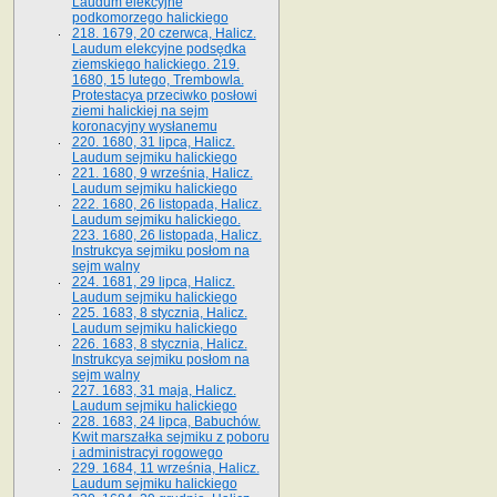
Laudum elekcyjne
podkomorzego halickiego
218. 1679, 20 czerwca, Halicz.
Laudum elekcyjne podsędka
ziemskiego halickiego. 219.
1680, 15 lutego, Trembowla.
Protestacya przeciwko posłowi
ziemi halickiej na sejm
koronacyjny wysłanemu
220. 1680, 31 lipca, Halicz.
Laudum sejmiku halickiego
221. 1680, 9 września, Halicz.
Laudum sejmiku halickiego
222. 1680, 26 listopada, Halicz.
Laudum sejmiku halickiego.
223. 1680, 26 listopada, Halicz.
Instrukcya sejmiku posłom na
sejm walny
224. 1681, 29 lipca, Halicz.
Laudum sejmiku halickiego
225. 1683, 8 stycznia, Halicz.
Laudum sejmiku halickiego
226. 1683, 8 stycznia, Halicz.
Instrukcya sejmiku posłom na
sejm walny
227. 1683, 31 maja, Halicz.
Laudum sejmiku halickiego
228. 1683, 24 lipca, Babuchów.
Kwit marszałka sejmiku z poboru
i administracyi rogowego
229. 1684, 11 września, Halicz.
Laudum sejmiku halickiego