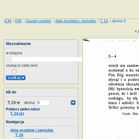
ICM
›
DIR
›
Zasoby polskie
›
Akta grodzkie i ziemskie
›
T. 24
› strona 5
«
Wyszukiwanie
w książce
szukaj w całej serii
Idź do
strona:
Pobierz pełen tekst
T. 24.txt
Nawigacja
Akta grodzkie i ziemskie
T. 24