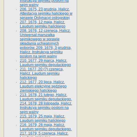
Instrukcya sejmiku posłom na
sejm walny
206. 1675, 23 grudnia, Halicz.
Attestacya sejmiku halickiego w
sprawie Ordynacyi ostrogskiej
207. 1676, 12 maja, Halicz.
Laudum sejmiku halickiego
208. 1676, 12 czerwca, Halicz.
Uniwersał marszałka
sejmikowego w sprawie
składania uchwalonych
poborów. 209. 1676, 3 grudnia,
Halicz. Instrukcya sejmiku
posłom na sejm walny
210. 1677, 29 marca, Halicz.
Laudum sejmiku deputackiego
211. 1677, 20 (?) czerwca,
Halicz. Laudum sejmiku
halickiego
212. 1677, 20 lipca, Halicz.
Laudum elekcyjne sędziego
ziemskiego halickiego
213. 1678, 21 lutego, Halicz.
Laudum sejmiku deputackiego.
214. 1678, 28 listopada, Halicz.
Instrukcya sejmiku posłom na
sejm walny
215. 1679, 25 maja, Halicz.
Laudum sejmiku halickiego
216. 1679, 26 maja, Halicz.
Laudum sejmiku deputackiego.
217. 1679, 5 czerwca, Halicz.