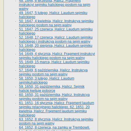
48. 1646, 6 września, Halicz. Fragment
instrukcyi sejmiku halickiego postom na sejm
walny
49. 1647, 5 lutego, Halicz. Laudum sejmiku
halickiego
50. 1647, 4 kwietnia, Halicz. Instrukcya sejmiku
halickiego postom na sejm walny
51. 1647, 25 czerwca, Halicz. Laudum sejmiku
halickiego
52. 1648, 17 czerwca, Halicz. Laudum sejmiku
halickiego i instrukcya postom na sejm walny
53. 1648, 20 sierpnia, Halicz. Laudum sejmiku
halickiego
54. 1649, 4 stycznia, Halicz. Fragment instrukcyi
sejmiku halickiego postom na sejm walny
55. 1649, 15 marca, Halicz. Laudum sejmiku
halickiego
57. 1649, 6 października, Halicz. Instrukcya
sejmiku postom na sejm walny
58. 1650, 3 lutego, Halicz. Laudum
sejmikuhalickiego
59. 1650, 31 października, Halicz. Sejmik
halicki kwituje poborcę
60. 1650, 31 października, Halicz. Instrukcya
sejmiku postom na sejm walny
61. 1651, 16 stycznia, Halicz. Fragment laudum
sejmiku relacyjnego halickiego. 62. 1651, 20
kwietnia, Halicz. Fragment laudum sejmiku
halickiego
63. 1652, 8 stycznia, Halicz. Instrukcya sejmiku
postom na sejm walny
64. 1652, 8 czerwca, na zamku w Trembowli.