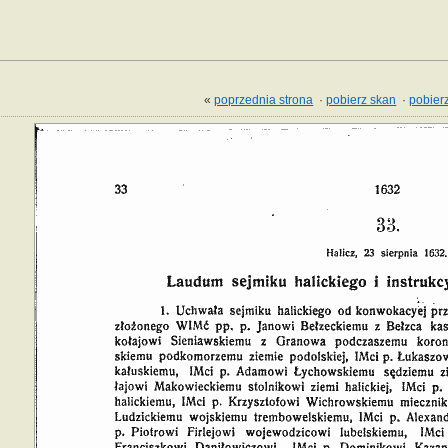
«
poprzednia strona
·
pobierz skan
·
pobierz