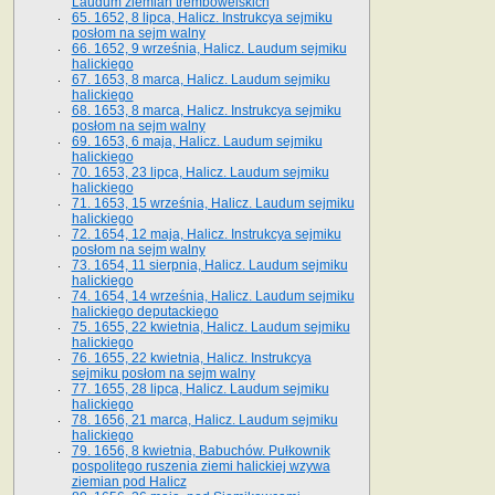
Laudum ziemian trembowelskich
65. 1652, 8 lipca, Halicz. Instrukcya sejmiku
posłom na sejm walny
66. 1652, 9 września, Halicz. Laudum sejmiku
halickiego
67. 1653, 8 marca, Halicz. Laudum sejmiku
halickiego
68. 1653, 8 marca, Halicz. Instrukcya sejmiku
posłom na sejm walny
69. 1653, 6 maja, Halicz. Laudum sejmiku
halickiego
70. 1653, 23 lipca, Halicz. Laudum sejmiku
halickiego
71. 1653, 15 września, Halicz. Laudum sejmiku
halickiego
72. 1654, 12 maja, Halicz. Instrukcya sejmiku
posłom na sejm walny
73. 1654, 11 sierpnia, Halicz. Laudum sejmiku
halickiego
74. 1654, 14 września, Halicz. Laudum sejmiku
halickiego deputackiego
75. 1655, 22 kwietnia, Halicz. Laudum sejmiku
halickiego
76. 1655, 22 kwietnia, Halicz. Instrukcya
sejmiku posłom na sejm walny
77. 1655, 28 lipca, Halicz. Laudum sejmiku
halickiego
78. 1656, 21 marca, Halicz. Laudum sejmiku
halickiego
79. 1656, 8 kwietnia, Babuchów. Pułkownik
pospolitego ruszenia ziemi halickiej wzywa
ziemian pod Halicz