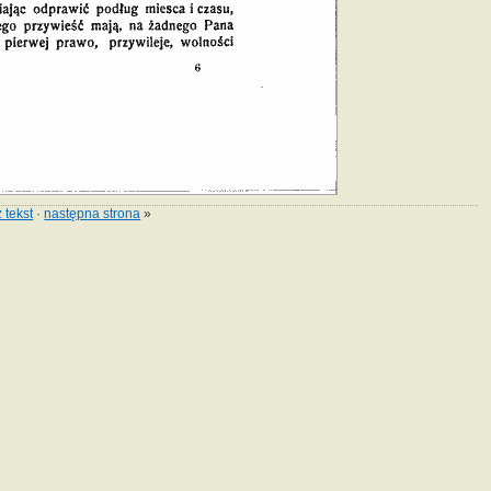
 tekst
·
następna strona
»