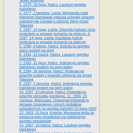
Słowo wstępne
1. 1575, 28 lipca, Halicz. Laudum sejmiku
halickiego
2. 1577, 2 kwietnia, Lwów. Wojewoda ruski
Hieronim Sieniawski ogłasza uchwały szlachty
zebranej we Lwowie o obronie ziemi przed
Tatarami
3. 1587, 14 maja, Lwów. Szlachta halicka i inna
protestuje w sprawie jechania na elekcyę. 4.
1587, 14 maja, Lwów. Kasztelan halicki
protestuje w sprawie jechania na elekcyę
5. 1590, 8 lutego, Halicz. Instrukcya sejmiku
dana posłom na sejm
6. 1591, 12 marca, Halicz. Laudum sejmiku
halickiego
7. 1592, 31 lipca, Halicz. Instrukcya sejmiku
halickiego posłom na sejm walny
8. 1594, 26 sierpnia, Halicz. Protestacya
szlachty ruskiej z powodu cofnięcia się przed
Tatarami
9. 1597, 7 stycznia, Halicz. Instrukcya sejmiku
halickiego posłom na sejm walny
10. 1597, 10 stycznia, Halicz. Protestacya
szlachty obrządku greckiego. 11. 1600, 20
czerwca, Warszawa. Uniwersał królewski w
sprawie czopowego i innych podatków
uchwalonych na sejmiku halickim 15 maja 1600
12. 1603, 31 lipca, Kraków. Wezwanie króla do
poparcia jego przedłożeń na najbliższym
sejmiku deputackim
13. 1607, 19 marca, Halicz. Laudum sejmiku
halickiego