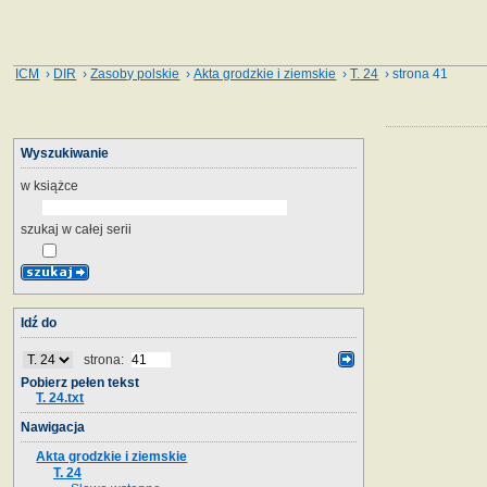
ICM
›
DIR
›
Zasoby polskie
›
Akta grodzkie i ziemskie
›
T. 24
› strona 41
Wyszukiwanie
w książce
szukaj w całej serii
Idź do
strona:
Pobierz pełen tekst
T. 24.txt
Nawigacja
Akta grodzkie i ziemskie
T. 24