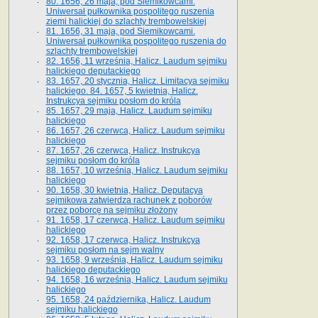
80. 1656, 26 maja, pod Siemikowcami.
Uniwersał pułkownika pospolitego ruszenia
ziemi halickiej do szlachty trembowelskiej
81. 1656, 31 maja, pod Siemikowcami.
Uniwersał pułkownika pospolitego ruszenia do
szlachty trembowelskiej
82. 1656, 11 września, Halicz. Laudum sejmiku
halickiego deputackiego
83. 1657, 20 stycznia, Halicz. Limitacya sejmiku
halickiego. 84. 1657, 5 kwietnia, Halicz.
Instrukcya sejmiku posłom do króla
85. 1657, 29 maja, Halicz. Laudum sejmiku
halickiego
86. 1657, 26 czerwca, Halicz. Laudum sejmiku
halickiego
87. 1657, 26 czerwca, Halicz. Instrukcya
sejmiku posłom do króla
88. 1657, 10 września, Halicz. Laudum sejmiku
halickiego
90. 1658, 30 kwietnia, Halicz. Deputacya
sejmikowa zatwierdza rachunek z poborów
przez poborcę na sejmiku złożony
91. 1658, 17 czerwca, Halicz. Laudum sejmiku
halickiego
92. 1658, 17 czerwca, Halicz. Instrukcya
sejmiku posłom na sejm walny
93. 1658, 9 września, Halicz. Laudum sejmiku
halickiego deputackiego
94. 1658, 16 września, Halicz. Laudum sejmiku
halickiego
95. 1658, 24 października, Halicz. Laudum
sejmiku halickiego