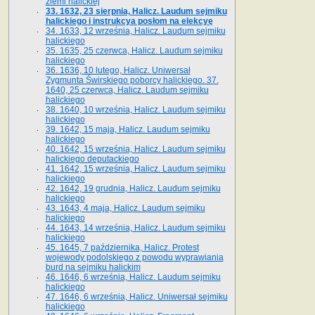
ziemi halickiej
33. 1632, 23 sierpnia, Halicz. Laudum sejmiku
halickiego i instrukcya posłom na elekcyę
34. 1633, 12 września, Halicz. Laudum sejmiku
halickiego
35. 1635, 25 czerwca, Halicz. Laudum sejmiku
halickiego
36. 1636, 10 lutego, Halicz. Uniwersał
Zygmunta Świrskiego poborcy halickiego. 37.
1640, 25 czerwca, Halicz. Laudum sejmiku
halickiego
38. 1640, 10 września, Halicz. Laudum sejmiku
halickiego
39. 1642, 15 maja, Halicz. Laudum sejmiku
halickiego
40. 1642, 15 września, Halicz. Laudum sejmiku
halickiego deputackiego
41. 1642, 15 września, Halicz. Laudum sejmiku
halickiego
42. 1642, 19 grudnia, Halicz. Laudum sejmiku
halickiego
43. 1643, 4 maja, Halicz. Laudum sejmiku
halickiego
44. 1643, 14 września, Halicz. Laudum sejmiku
halickiego
45. 1645, 7 października, Halicz. Protest
wojewody podolskiego z powodu wyprawiania
burd na sejmiku halickim
46. 1646, 6 września, Halicz. Laudum sejmiku
halickiego
47. 1646, 6 września, Halicz. Uniwersał sejmiku
halickiego