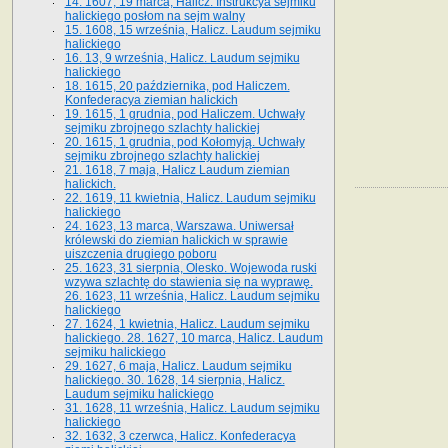
14. 1607, 19 marca, Halicz. Instrukcya sejmiku
halickiego posłom na sejm walny
15. 1608, 15 września, Halicz. Laudum sejmiku
halickiego
16. 13, 9 września, Halicz. Laudum sejmiku
halickiego
18. 1615, 20 października, pod Haliczem.
Konfederacya ziemian halickich
19. 1615, 1 grudnia, pod Haliczem. Uchwały
sejmiku zbrojnego szlachty halickiej
20. 1615, 1 grudnia, pod Kołomyją. Uchwały
sejmiku zbrojnego szlachty halickiej
21. 1618, 7 maja, Halicz Laudum ziemian
halickich.
22. 1619, 11 kwietnia, Halicz. Laudum sejmiku
halickiego
24. 1623, 13 marca, Warszawa. Uniwersał
królewski do ziemian halickich w sprawie
uiszczenia drugiego poboru
25. 1623, 31 sierpnia, Olesko. Wojewoda ruski
wzywa szlachtę do stawienia się na wyprawę.
26. 1623, 11 września, Halicz. Laudum sejmiku
halickiego
27. 1624, 1 kwietnia, Halicz. Laudum sejmiku
halickiego. 28. 1627, 10 marca, Halicz. Laudum
sejmiku halickiego
29. 1627, 6 maja, Halicz. Laudum sejmiku
halickiego. 30. 1628, 14 sierpnia, Halicz.
Laudum sejmiku halickiego
31. 1628, 11 września, Halicz. Laudum sejmiku
halickiego
32. 1632, 3 czerwca, Halicz. Konfederacya