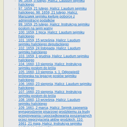
96. 1659, 5 lutego, Halicz. Laudum sejmiku
halickiego
97. 1659, 21 lutego, Halicz. Laudum sejmiku
halickiego. 98. 1659, 21 lutego, Halicz.
Marszałek sejmiku kwituje poborcę z
administracyi podatków
99. 1659, 25 lutego, Halicz. Instrukcya sejmiku
posłom na sejm walny
100. 1659, 1 lipca, Halicz. Laudum sejmiku
halickiego
101. 1659, 15 września, Halicz. Laudum
sejmiku halickiego deputackiego
102. 1659, 24 listopada, Halicz. Laudum
sejmiku halickiego
103. 1659, 1 grudnia, Halicz. Laudum sejmiku
halickiego
104. 1660, 13 sierpnia, Halicz. Instrukcya
sejmiku posłom do króla
105. 1660, 13 sierpnia, s. 1. Odpowiedź
królewska na legacyę posłów sejmiku
halickiego
106. 1660, 23 sierpnia, Halicz. Laudum sejmiku
halickiego
107. 1660, 23 sierpnia, Halicz. Instrukcya
sejmiku posłom do króla
108. 1660, 13 września, Halicz. Laudum
sejmiku halickiego
109. 1661, 2 marca, Halicz. Sejmik zapewnia
wynagrodzenie pisarzowi grodzkiemu za trudy
przepisywania i uporządkowania poszarpanych
przez nieprzyjaciela aktów grodzkich. 110.
1661, 21 maja, Halicz. Instrukcya sejmiku