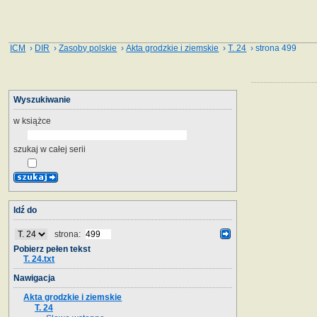
ICM
›
DIR
›
Zasoby polskie
›
Akta grodzkie i ziemskie
›
T. 24
› strona 499
Wyszukiwanie
w książce
szukaj w całej serii
Idź do
strona:
Pobierz pełen tekst
T. 24.txt
Nawigacja
Akta grodzkie i ziemskie
T. 24