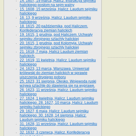
14. 1607, 19 marca, Halicz. Instrukcya sejmiku
halickiego posłom na sejm walny
15. 1608, 15 września, Halicz. Laudum sejmiku
halickiego
16. 13, 9 września, Halicz. Laudum sejmiku
halickiego
18. 1615, 20 października, pod Haliczem.
Konfederacya ziemian halickich
19. 1615, 1 grudnia, pod Haliczem. Uchwały
sejmiku zbrojnego szlachty halickiej
20. 1615, 1 grudnia, pod Kołomyją. Uchwały
sejmiku zbrojnego szlachty halickiej
21. 1618, 7 maja, Halicz Laudum ziemian
halickich.
22. 1619, 11 kwietnia, Halicz. Laudum sejmiku
halickiego
24. 1623, 13 marca, Warszawa. Uniwersał
królewski do ziemian halickich w sprawie
uiszczenia drugiego poboru
25. 1623, 31 sierpnia, Olesko. Wojewoda ruski
wzywa szlachtę do stawienia się na wyprawę.
26. 1623, 11 września, Halicz. Laudum sejmiku
halickiego
27. 1624, 1 kwietnia, Halicz. Laudum sejmiku
halickiego. 28. 1627, 10 marca, Halicz. Laudum
sejmiku halickiego
29. 1627, 6 maja, Halicz. Laudum sejmiku
halickiego. 30. 1628, 14 sierpnia, Halicz.
Laudum sejmiku halickiego
31. 1628, 11 września, Halicz. Laudum sejmiku
halickiego
32. 1632, 3 czerwca, Halicz. Konfederacya