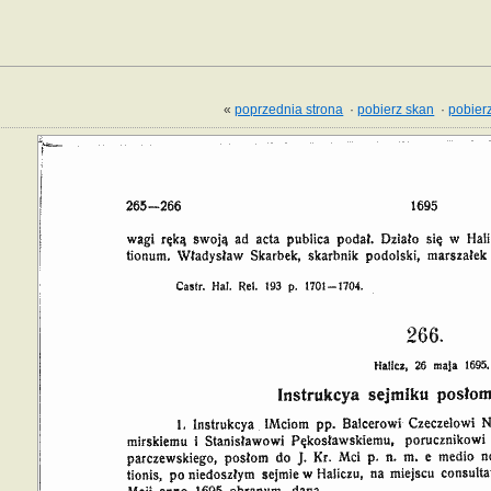
«
poprzednia strona
·
pobierz skan
·
pobierz