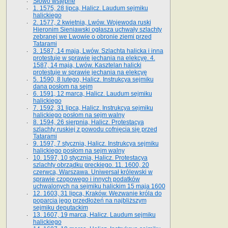
Słowo wstępne
1. 1575, 28 lipca, Halicz. Laudum sejmiku
halickiego
2. 1577, 2 kwietnia, Lwów. Wojewoda ruski
Hieronim Sieniawski ogłasza uchwały szlachty
zebranej we Lwowie o obronie ziemi przed
Tatarami
3. 1587, 14 maja, Lwów. Szlachta halicka i inna
protestuje w sprawie jechania na elekcyę. 4.
1587, 14 maja, Lwów. Kasztelan halicki
protestuje w sprawie jechania na elekcyę
5. 1590, 8 lutego, Halicz. Instrukcya sejmiku
dana posłom na sejm
6. 1591, 12 marca, Halicz. Laudum sejmiku
halickiego
7. 1592, 31 lipca, Halicz. Instrukcya sejmiku
halickiego posłom na sejm walny
8. 1594, 26 sierpnia, Halicz. Protestacya
szlachty ruskiej z powodu cofnięcia się przed
Tatarami
9. 1597, 7 stycznia, Halicz. Instrukcya sejmiku
halickiego posłom na sejm walny
10. 1597, 10 stycznia, Halicz. Protestacya
szlachty obrządku greckiego. 11. 1600, 20
czerwca, Warszawa. Uniwersał królewski w
sprawie czopowego i innych podatków
uchwalonych na sejmiku halickim 15 maja 1600
12. 1603, 31 lipca, Kraków. Wezwanie króla do
poparcia jego przedłożeń na najbliższym
sejmiku deputackim
13. 1607, 19 marca, Halicz. Laudum sejmiku
halickiego