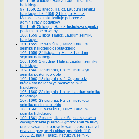
96. 1659, 5 lutego, Halicz. Laudum sejmiku
halickiego
97. 1659, 21 lutego, Halicz. Laudum sejmiku
halickiego. 98. 1659, 21 lutego, Halicz.
Marszałek sejmiku kwituje poborcę z
administracyi podatków
99. 1659, 25 lutego, Halicz. Instrukcya sejmiku
posłom na sejm walny
100. 1659, 1 lipca, Halicz. Laudum sejmiku
halickiego
101. 1659, 15 września, Halicz. Laudum
sejmiku halickiego deputackiego
102. 1659, 24 listopada, Halicz. Laudum
sejmiku halickiego
103. 1659, 1 grudnia, Halicz. Laudum sejmiku
halickiego
104. 1660, 13 sierpnia, Halicz. Instrukcya
sejmiku posłom do króla
105. 1660, 13 sierpnia, s. 1. Odpowiedź
królewska na legacyę posłów sejmiku
halickiego
106. 1660, 23 sierpnia, Halicz. Laudum sejmiku
halickiego
107. 1660, 23 sierpnia, Halicz. Instrukcya
sejmiku posłom do króla
108. 1660, 13 września, Halicz. Laudum
sejmiku halickiego
109. 1661, 2 marca, Halicz. Sejmik zapewnia
wynagrodzenie pisarzowi grodzkiemu za trudy
przepisywania i uporządkowania poszarpanych
przez nieprzyjaciela aktów grodzkich. 110.
1661, 21 maja, Halicz. Instrukcya sejmiku