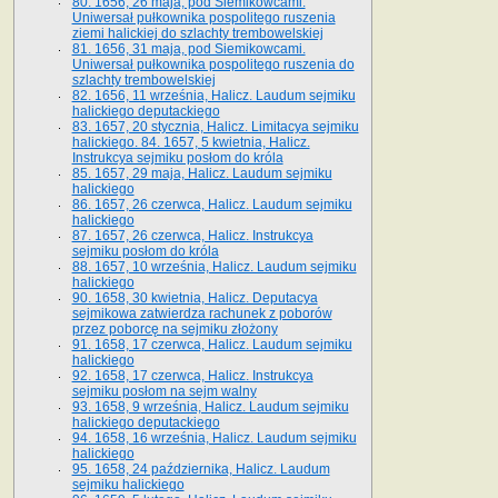
80. 1656, 26 maja, pod Siemikowcami.
Uniwersał pułkownika pospolitego ruszenia
ziemi halickiej do szlachty trembowelskiej
81. 1656, 31 maja, pod Siemikowcami.
Uniwersał pułkownika pospolitego ruszenia do
szlachty trembowelskiej
82. 1656, 11 września, Halicz. Laudum sejmiku
halickiego deputackiego
83. 1657, 20 stycznia, Halicz. Limitacya sejmiku
halickiego. 84. 1657, 5 kwietnia, Halicz.
Instrukcya sejmiku posłom do króla
85. 1657, 29 maja, Halicz. Laudum sejmiku
halickiego
86. 1657, 26 czerwca, Halicz. Laudum sejmiku
halickiego
87. 1657, 26 czerwca, Halicz. Instrukcya
sejmiku posłom do króla
88. 1657, 10 września, Halicz. Laudum sejmiku
halickiego
90. 1658, 30 kwietnia, Halicz. Deputacya
sejmikowa zatwierdza rachunek z poborów
przez poborcę na sejmiku złożony
91. 1658, 17 czerwca, Halicz. Laudum sejmiku
halickiego
92. 1658, 17 czerwca, Halicz. Instrukcya
sejmiku posłom na sejm walny
93. 1658, 9 września, Halicz. Laudum sejmiku
halickiego deputackiego
94. 1658, 16 września, Halicz. Laudum sejmiku
halickiego
95. 1658, 24 października, Halicz. Laudum
sejmiku halickiego