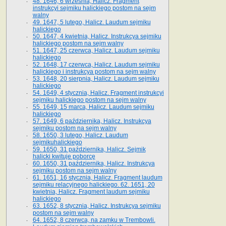
48. 1646, 6 września, Halicz. Fragment
instrukcyi sejmiku halickiego postom na sejm
walny
49. 1647, 5 lutego, Halicz. Laudum sejmiku
halickiego
50. 1647, 4 kwietnia, Halicz. Instrukcya sejmiku
halickiego postom na sejm walny
51. 1647, 25 czerwca, Halicz. Laudum sejmiku
halickiego
52. 1648, 17 czerwca, Halicz. Laudum sejmiku
halickiego i instrukcya postom na sejm walny
53. 1648, 20 sierpnia, Halicz. Laudum sejmiku
halickiego
54. 1649, 4 stycznia, Halicz. Fragment instrukcyi
sejmiku halickiego postom na sejm walny
55. 1649, 15 marca, Halicz. Laudum sejmiku
halickiego
57. 1649, 6 października, Halicz. Instrukcya
sejmiku postom na sejm walny
58. 1650, 3 lutego, Halicz. Laudum
sejmikuhalickiego
59. 1650, 31 października, Halicz. Sejmik
halicki kwituje poborcę
60. 1650, 31 października, Halicz. Instrukcya
sejmiku postom na sejm walny
61. 1651, 16 stycznia, Halicz. Fragment laudum
sejmiku relacyjnego halickiego. 62. 1651, 20
kwietnia, Halicz. Fragment laudum sejmiku
halickiego
63. 1652, 8 stycznia, Halicz. Instrukcya sejmiku
postom na sejm walny
64. 1652, 8 czerwca, na zamku w Trembowli.