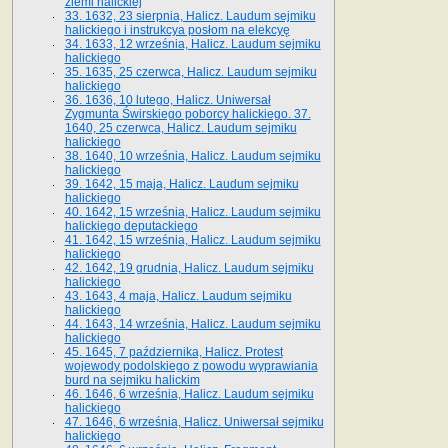
ziemi halickiej
33. 1632, 23 sierpnia, Halicz. Laudum sejmiku
halickiego i instrukcya posłom na elekcyę
34. 1633, 12 września, Halicz. Laudum sejmiku
halickiego
35. 1635, 25 czerwca, Halicz. Laudum sejmiku
halickiego
36. 1636, 10 lutego, Halicz. Uniwersał
Zygmunta Świrskiego poborcy halickiego. 37.
1640, 25 czerwca, Halicz. Laudum sejmiku
halickiego
38. 1640, 10 września, Halicz. Laudum sejmiku
halickiego
39. 1642, 15 maja, Halicz. Laudum sejmiku
halickiego
40. 1642, 15 września, Halicz. Laudum sejmiku
halickiego deputackiego
41. 1642, 15 września, Halicz. Laudum sejmiku
halickiego
42. 1642, 19 grudnia, Halicz. Laudum sejmiku
halickiego
43. 1643, 4 maja, Halicz. Laudum sejmiku
halickiego
44. 1643, 14 września, Halicz. Laudum sejmiku
halickiego
45. 1645, 7 października, Halicz. Protest
wojewody podolskiego z powodu wyprawiania
burd na sejmiku halickim
46. 1646, 6 września, Halicz. Laudum sejmiku
halickiego
47. 1646, 6 września, Halicz. Uniwersał sejmiku
halickiego