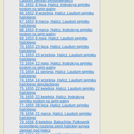
Laudum ziemian trembowelskich
65. 1652, 8 lipca, Halicz. Instrukcya sejmiku
posłom na sejm walny
66. 1652, 9 września, Halicz. Laudum sejmiku
halickiego
67. 1653, 8 marca, Halicz. Laudum sejmiku
halickiego
68. 1653, 8 marca, Halicz. Instrukcya sejmiku
posłom na sejm walny
69. 1653, 6 maja, Halicz. Laudum sejmiku
halickiego
70. 1653, 23 lipca, Halicz. Laudum sejmiku
halickiego
71. 1653, 15 września, Halicz. Laudum sejmiku
halickiego
72. 1654, 12 maja, Halicz. Instrukcya sejmiku
posłom na sejm walny
73. 1654, 11 sierpnia, Halicz. Laudum sejmiku
halickiego
74. 1654, 14 września, Halicz. Laudum sejmiku
halickiego deputackiego
75. 1655, 22 kwietnia, Halicz. Laudum sejmiku
halickiego
76. 1655, 22 kwietnia, Halicz. Instrukcya
sejmiku posłom na sejm walny
77. 1655, 28 lipca, Halicz. Laudum sejmiku
halickiego
78. 1656, 21 marca, Halicz. Laudum sejmiku
halickiego
79. 1656, 8 kwietnia, Babuchów. Pułkownik
pospolitego ruszenia ziemi halickiej wzywa
ziemian pod Halicz