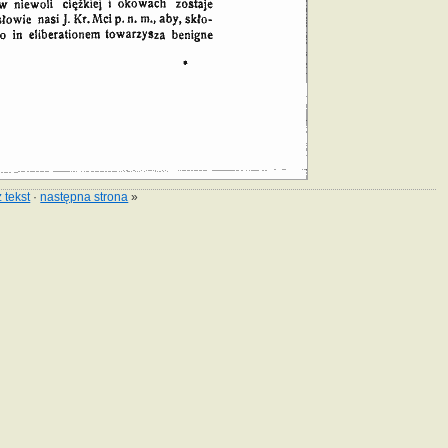
 tekst
·
następna strona
»