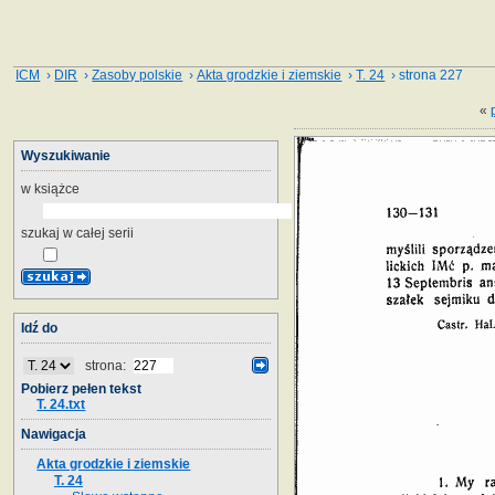
ICM
›
DIR
›
Zasoby polskie
›
Akta grodzkie i ziemskie
›
T. 24
› strona 227
«
Wyszukiwanie
w książce
szukaj w całej serii
Idź do
strona:
Pobierz pełen tekst
T. 24.txt
Nawigacja
Akta grodzkie i ziemskie
T. 24