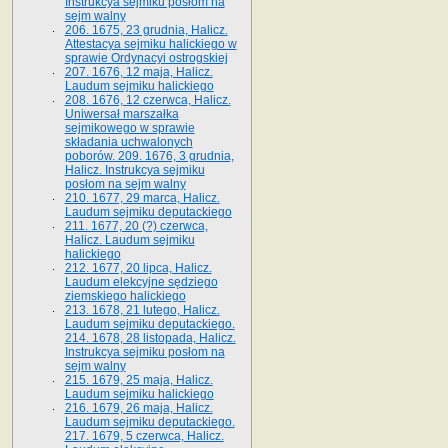
Instrukcya sejmiku posłom na
sejm walny
206. 1675, 23 grudnia, Halicz.
Attestacya sejmiku halickiego w
sprawie Ordynacyi ostrogskiej
207. 1676, 12 maja, Halicz.
Laudum sejmiku halickiego
208. 1676, 12 czerwca, Halicz.
Uniwersał marszałka
sejmikowego w sprawie
składania uchwalonych
poborów. 209. 1676, 3 grudnia,
Halicz. Instrukcya sejmiku
posłom na sejm walny
210. 1677, 29 marca, Halicz.
Laudum sejmiku deputackiego
211. 1677, 20 (?) czerwca,
Halicz. Laudum sejmiku
halickiego
212. 1677, 20 lipca, Halicz.
Laudum elekcyjne sędziego
ziemskiego halickiego
213. 1678, 21 lutego, Halicz.
Laudum sejmiku deputackiego.
214. 1678, 28 listopada, Halicz.
Instrukcya sejmiku posłom na
sejm walny
215. 1679, 25 maja, Halicz.
Laudum sejmiku halickiego
216. 1679, 26 maja, Halicz.
Laudum sejmiku deputackiego.
217. 1679, 5 czerwca, Halicz.