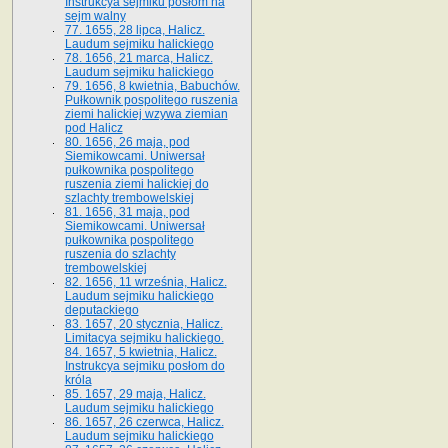
Instrukcya sejmiku posłom na
sejm walny
77. 1655, 28 lipca, Halicz.
Laudum sejmiku halickiego
78. 1656, 21 marca, Halicz.
Laudum sejmiku halickiego
79. 1656, 8 kwietnia, Babuchów.
Pułkownik pospolitego ruszenia
ziemi halickiej wzywa ziemian
pod Halicz
80. 1656, 26 maja, pod
Siemikowcami. Uniwersał
pułkownika pospolitego
ruszenia ziemi halickiej do
szlachty trembowelskiej
81. 1656, 31 maja, pod
Siemikowcami. Uniwersał
pułkownika pospolitego
ruszenia do szlachty
trembowelskiej
82. 1656, 11 września, Halicz.
Laudum sejmiku halickiego
deputackiego
83. 1657, 20 stycznia, Halicz.
Limitacya sejmiku halickiego.
84. 1657, 5 kwietnia, Halicz.
Instrukcya sejmiku posłom do
króla
85. 1657, 29 maja, Halicz.
Laudum sejmiku halickiego
86. 1657, 26 czerwca, Halicz.
Laudum sejmiku halickiego