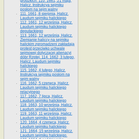
grodzkich. 110. 1661, 21 maja,
Halicz. Instrukcya sejmiku
posłom na sejm walny
111. 1661, 8 sierpnia, Halicz.
Laudum sejmiku halickiego
112. 1661, 12 września, Halicz.
Laudum sejmiku halickiego
deputackiego
113. 1661, 12 września, Halicz.
Ziemianie haliccy na sejmiku
halickim zgromadzeni zakładają
protest przeciwko uchwale
sejmowej dotyczącej alienacyi
dóbr Rzptej. 114. 1662, 3 lutego,
Halicz. Laudum sejmiku
halickiego
115. 1662, 4 lutego, Halicz.
Instrukcya sejmiku posłom na
sejm walny
116. 1662, 5 czerwca, Halicz.
Laudum sejmiku halickiego
relacyjnego
117. 1662, 7 lipca, Halicz.
Laudum sejmiku halickiego
118. 1663, 10 września, Halicz.
Laudum sejmiku halickiego
119. 1663, 11 września, Halicz.
Laudum sejmiku halickiego
120. 1664, 4 czerwca, Halicz.
Laudum sejmiku halickiego
121. 1664, 15 września, Halicz.
Laudum sejmiku halickiego.