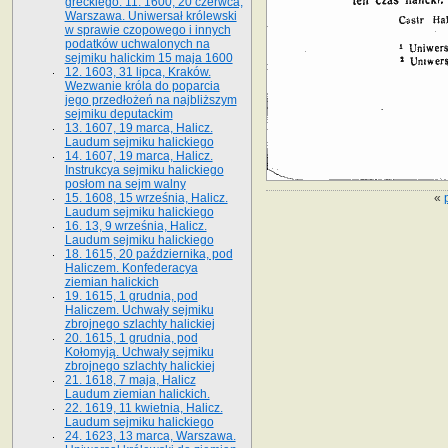
greckiego. 11. 1600, 20 czerwca,
Warszawa. Uniwersał królewski
w sprawie czopowego i innych
podatków uchwalonych na
sejmiku halickim 15 maja 1600
12. 1603, 31 lipca, Kraków.
Wezwanie króla do poparcia
jego przedłożeń na najbliższym
sejmiku deputackim
13. 1607, 19 marca, Halicz.
Laudum sejmiku halickiego
14. 1607, 19 marca, Halicz.
Instrukcya sejmiku halickiego
posłom na sejm walny
«
15. 1608, 15 września, Halicz.
Laudum sejmiku halickiego
16. 13, 9 września, Halicz.
Laudum sejmiku halickiego
18. 1615, 20 października, pod
Haliczem. Konfederacya
ziemian halickich
19. 1615, 1 grudnia, pod
Haliczem. Uchwały sejmiku
zbrojnego szlachty halickiej
20. 1615, 1 grudnia, pod
Kołomyją. Uchwały sejmiku
zbrojnego szlachty halickiej
21. 1618, 7 maja, Halicz
Laudum ziemian halickich.
22. 1619, 11 kwietnia, Halicz.
Laudum sejmiku halickiego
24. 1623, 13 marca, Warszawa.