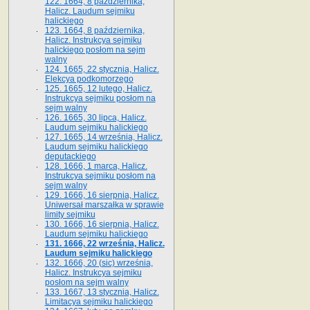
122. 1664, 8 października,
Halicz. Laudum sejmiku
halickiego
123. 1664, 8 października,
Halicz. Instrukcya sejmiku
halickiego posłom na sejm
walny
124. 1665, 22 stycznia, Halicz.
Elekcya podkomorzego
125. 1665, 12 lutego, Halicz.
Instrukcya sejmiku posłom na
sejm walny
126. 1665, 30 lipca, Halicz.
Laudum sejmiku halickiego
127. 1665, 14 września, Halicz.
Laudum sejmiku halickiego
deputackiego
128. 1666, 1 marca, Halicz.
Instrukcya sejmiku posłom na
sejm walny
129. 1666, 16 sierpnia, Halicz.
Uniwersał marszałka w sprawie
limity sejmiku
130. 1666, 16 sierpnia, Halicz.
Laudum sejmiku halickiego
131. 1666, 22 września, Halicz.
Laudum sejmiku halickiego
132. 1666, 20 (sic) września,
Halicz. Instrukcya sejmiku
posłom na sejm walny
133. 1667, 13 stycznia, Halicz.
Limitacya sejmiku halickiego