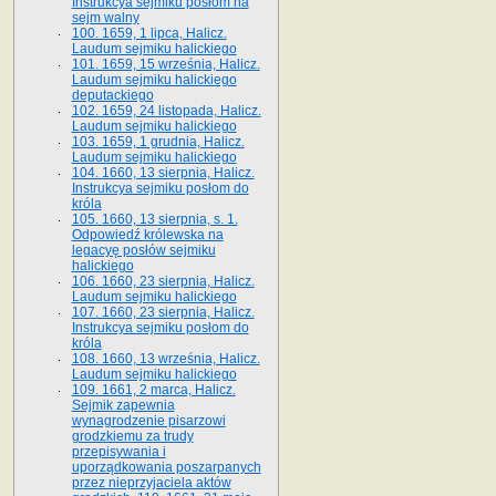
Instrukcya sejmiku posłom na
sejm walny
100. 1659, 1 lipca, Halicz.
Laudum sejmiku halickiego
101. 1659, 15 września, Halicz.
Laudum sejmiku halickiego
deputackiego
102. 1659, 24 listopada, Halicz.
Laudum sejmiku halickiego
103. 1659, 1 grudnia, Halicz.
Laudum sejmiku halickiego
104. 1660, 13 sierpnia, Halicz.
Instrukcya sejmiku posłom do
króla
105. 1660, 13 sierpnia, s. 1.
Odpowiedź królewska na
legacyę posłów sejmiku
halickiego
106. 1660, 23 sierpnia, Halicz.
Laudum sejmiku halickiego
107. 1660, 23 sierpnia, Halicz.
Instrukcya sejmiku posłom do
króla
108. 1660, 13 września, Halicz.
Laudum sejmiku halickiego
109. 1661, 2 marca, Halicz.
Sejmik zapewnia
wynagrodzenie pisarzowi
grodzkiemu za trudy
przepisywania i
uporządkowania poszarpanych
przez nieprzyjaciela aktów