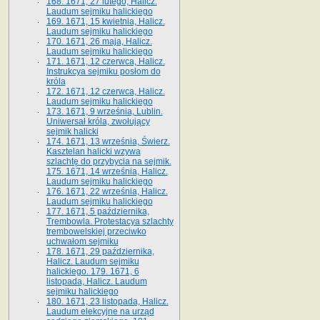
168. 1671, 27 lutego, Halicz.
Laudum sejmiku halickiego
169. 1671, 15 kwietnia, Halicz.
Laudum sejmiku halickiego
170. 1671, 26 maja, Halicz.
Laudum sejmiku halickiego
171. 1671, 12 czerwca, Halicz.
Instrukcya sejmiku posłom do
króla
172. 1671, 12 czerwca, Halicz.
Laudum sejmiku halickiego
173. 1671, 9 września, Lublin.
Uniwersał króla, zwołujący
sejmik halicki
174. 1671, 13 września, Świerz.
Kasztelan halicki wzywa
szlachtę do przybycia na sejmik.
175. 1671, 14 września, Halicz.
Laudum sejmiku halickiego
176. 1671, 22 września, Halicz.
Laudum sejmiku halickiego
177. 1671, 5 października,
Trembowla. Protestacya szlachty
trembowelskiej przeciwko
uchwałom sejmiku
178. 1671, 29 października,
Halicz. Laudum sejmiku
halickiego. 179. 1671, 6
listopada, Halicz. Laudum
sejmiku halickiego
180. 1671, 23 listopada, Halicz.
Laudum elekcyjne na urząd