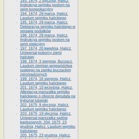
193. 1674, 2 stycznia, Halicz.
Instrukcya sejmiku posłom na
sejm konwokacyjny
194. 1674, 29 marca, Halicz.
Laudum sejmiku halickiego
195. 1674, 29 marca, Halicz.
Deklaracya sejmiku halickiego w
sprawie podatków
196. 1674, 29 marca, Halicz.
Instrukcya sejmiku posłom na
sejm elekcyjny
197. 1674, 20 kwietnia, Halicz.
Uniwersał poborcy ziemi
halickiej
198. 1674, 3 sierpnia, Buczacz.
Laudum ziemian województwa
ruskiego na zamku buczackim
zgromadzonych
199. 1674, 16 sierpnia, Halicz.
Laudum sejmiku halickiego
201. 1674, 10 września, Halicz.
Attestacya marszałka sejmiku
halickiego o obiorze deputata na
trybunał lubelski
202. 1675, 9 stycznia, Halicz.
Laudum sejmiku halickiego
203. 1675, 19 stycznia, Halicz.
Uniwersał marszałka sądów
kapturowych. 204. 1675, 23
grudnia, Halicz. Laudum sejmiku
halickiego
205. 1675, 23 grudnia, Halicz.