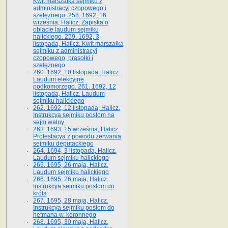
Kwit marszałka sejmiku z
administracyi czopowego i
szelężnego. 258. 1692, 16
września, Halicz. Zapiska o
oblacie laudum sejmiku
halickiego. 259. 1692, 3
listopada, Halicz. Kwit marszałka
sejmiku z administracyi
czopowego, prasołki i
szelężnego
260. 1692, 10 listopada, Halicz.
Laudum elekcyjne
podkomorzego. 261. 1692, 12
listopada, Halicz. Laudum
sejmiku halickiego
262. 1692, 12 listopada, Halicz.
Instrukcya sejmiku posłom na
sejm walny
263. 1693, 15 września, Halicz.
Protestacya z powodu zerwania
sejmiku deputackiego
264. 1694, 3 listopada, Halicz.
Laudum sejmiku halickiego
265. 1695, 26 maja, Halicz.
Laudum sejmiku halickiego
266. 1695, 26 maja, Halicz.
Instrukcya sejmiku posłom do
króla
267. 1695, 28 maja, Halicz.
Instrukcya sejmiku posłom do
hetmana w. koronnego
268. 1695, 30 maja, Halicz.