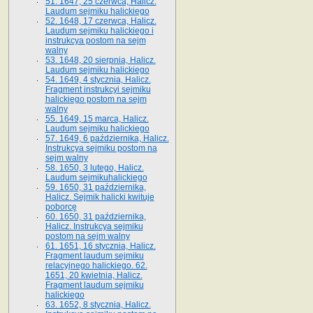
51. 1647, 25 czerwca, Halicz.
Laudum sejmiku halickiego
52. 1648, 17 czerwca, Halicz.
Laudum sejmiku halickiego i
instrukcya postom na sejm
walny
53. 1648, 20 sierpnia, Halicz.
Laudum sejmiku halickiego
54. 1649, 4 stycznia, Halicz.
Fragment instrukcyi sejmiku
halickiego postom na sejm
walny
55. 1649, 15 marca, Halicz.
Laudum sejmiku halickiego
57. 1649, 6 października, Halicz.
Instrukcya sejmiku postom na
sejm walny
58. 1650, 3 lutego, Halicz.
Laudum sejmikuhalickiego
59. 1650, 31 października,
Halicz. Sejmik halicki kwituje
poborcę
60. 1650, 31 października,
Halicz. Instrukcya sejmiku
postom na sejm walny
61. 1651, 16 stycznia, Halicz.
Fragment laudum sejmiku
relacyjnego halickiego. 62.
1651, 20 kwietnia, Halicz.
Fragment laudum sejmiku
halickiego
63. 1652, 8 stycznia, Halicz.