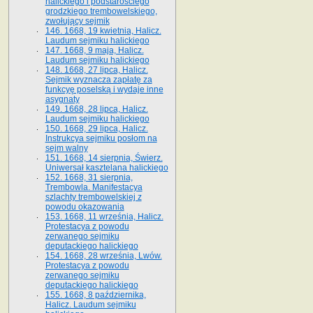
halickiego i podstarościego
grodzkiego trembowelskiego,
zwołujący sejmik
146. 1668, 19 kwietnia, Halicz.
Laudum sejmiku halickiego
147. 1668, 9 maja, Halicz.
Laudum sejmiku halickiego
148. 1668, 27 lipca, Halicz.
Sejmik wyznacza zapłatę za
funkcyę poselską i wydaje inne
asygnaty
149. 1668, 28 lipca, Halicz.
Laudum sejmiku halickiego
150. 1668, 29 lipca, Halicz.
Instrukcya sejmiku posłom na
sejm walny
151. 1668, 14 sierpnia, Świerz.
Uniwersał kasztelana halickiego
152. 1668, 31 sierpnia,
Trembowla. Manifestacya
szlachty trembowelskiej z
powodu okazowania
153. 1668, 11 września, Halicz.
Protestacya z powodu
zerwanego sejmiku
deputackiego halickiego
154. 1668, 28 września, Lwów.
Protestacya z powodu
zerwanego sejmiku
deputackiego halickiego
155. 1668, 8 października,
Halicz. Laudum sejmiku