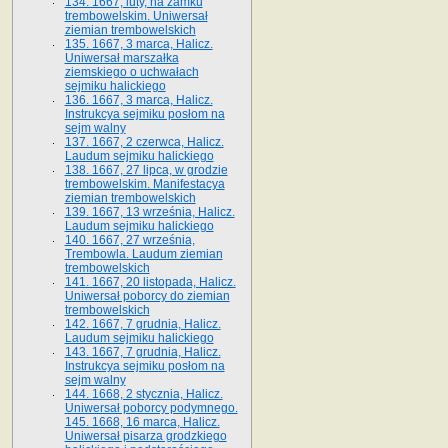
134. 1667, luty, na zamku
trembowelskim. Uniwersał
ziemian trembowelskich
135. 1667, 3 marca, Halicz.
Uniwersał marszałka
ziemskiego o uchwałach
sejmiku halickiego
136. 1667, 3 marca, Halicz.
Instrukcya sejmiku posłom na
sejm walny
137. 1667, 2 czerwca, Halicz.
Laudum sejmiku halickiego
138. 1667, 27 lipca, w grodzie
trembowelskim. Manifestacya
ziemian trembowelskich
139. 1667, 13 września, Halicz.
Laudum sejmiku halickiego
140. 1667, 27 września,
Trembowla. Laudum ziemian
trembowelskich
141. 1667, 20 listopada, Halicz.
Uniwersał poborcy do ziemian
trembowelskich
142. 1667, 7 grudnia, Halicz.
Laudum sejmiku halickiego
143. 1667, 7 grudnia, Halicz.
Instrukcya sejmiku posłom na
sejm walny
144. 1668, 2 stycznia, Halicz.
Uniwersał poborcy podymnego.
145. 1668, 16 marca, Halicz.
Uniwersał pisarza grodzkiego