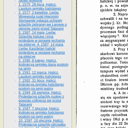
Słowo wstępne
1. 1575, 28 lipca, Halicz.
Laudum sejmiku halickiego
2. 1577, 2 kwietnia, Lwów.
Wojewoda ruski Hieronim
Sieniawski ogłasza uchwały
szlachty zebranej we Lwowie o
obronie ziemi przed Tatarami
3. 1587, 14 maja, Lwów.
Szlachta halicka i inna
protestuje w sprawie jechania
na elekcyę. 4. 1587, 14 maja,
Lwów. Kasztelan halicki
protestuje w sprawie jechania
na elekcyę
5. 1590, 8 lutego, Halicz.
Instrukcya sejmiku dana posłom
na sejm
6. 1591, 12 marca, Halicz.
Laudum sejmiku halickiego
7. 1592, 31 lipca, Halicz.
Instrukcya sejmiku halickiego
posłom na sejm walny
8. 1594, 26 sierpnia, Halicz.
Protestacya szlachty ruskiej z
powodu cofnięcia się przed
Tatarami
9. 1597, 7 stycznia, Halicz.
Instrukcya sejmiku halickiego
posłom na sejm walny
10. 1597, 10 stycznia, Halicz.
Protestacya szlachty obrządku