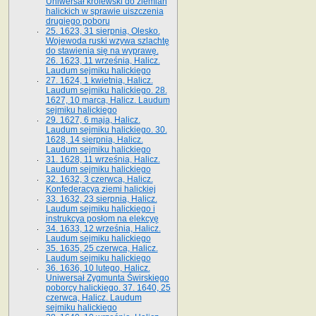
Uniwersał królewski do ziemian
halickich w sprawie uiszczenia
drugiego poboru
25. 1623, 31 sierpnia, Olesko.
Wojewoda ruski wzywa szlachtę
do stawienia się na wyprawę.
26. 1623, 11 września, Halicz.
Laudum sejmiku halickiego
27. 1624, 1 kwietnia, Halicz.
Laudum sejmiku halickiego. 28.
1627, 10 marca, Halicz. Laudum
sejmiku halickiego
29. 1627, 6 maja, Halicz.
Laudum sejmiku halickiego. 30.
1628, 14 sierpnia, Halicz.
Laudum sejmiku halickiego
31. 1628, 11 września, Halicz.
Laudum sejmiku halickiego
32. 1632, 3 czerwca, Halicz.
Konfederacya ziemi halickiej
33. 1632, 23 sierpnia, Halicz.
Laudum sejmiku halickiego i
instrukcya posłom na elekcyę
34. 1633, 12 września, Halicz.
Laudum sejmiku halickiego
35. 1635, 25 czerwca, Halicz.
Laudum sejmiku halickiego
36. 1636, 10 lutego, Halicz.
Uniwersał Zygmunta Świrskiego
poborcy halickiego. 37. 1640, 25
czerwca, Halicz. Laudum
sejmiku halickiego