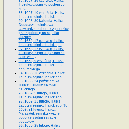
87. 1657, 26 czerwca, Halicz.
Instrukcya sejmiku posłom do
króla
88. 1657, 10 września, Halicz.
Laudum sejmiku halickiego
90. 1658, 30 kwietnia, Halicz.
Deputacya sejmikowa
zatwierdza rachunek z poborów
przez poborcę na sejmiku
złożony
91. 1658, 17 czerwca, Halicz.
Laudum sejmiku halickiego
92. 1658, 17 czerwca, Halicz.
Instrukcya sejmiku posłom na
sejm walny
93. 1658, 9 września, Halicz.
Laudum sejmiku halickiego
deputackiego
94. 1658, 16 września, Halicz.
Laudum sejmiku halickiego
95. 1658, 24 października,
Halicz. Laudum sejmiku
halickiego
96. 1659, 5 lutego, Halicz.
Laudum sejmiku halickiego
97. 1659, 21 lutego, Halicz.
Laudum sejmiku halickiego. 98.
1659, 21 lutego, Halicz.
Marszałek sejmiku kwituje
poborcę z administracyi
podatków
99. 1659, 25 lutego, Halicz.