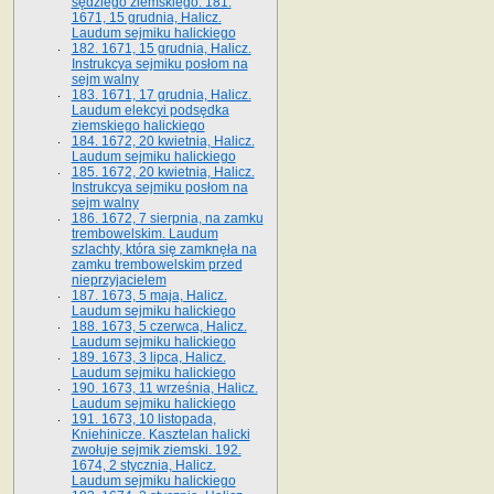
sędziego ziemskiego. 181.
1671, 15 grudnia, Halicz.
Laudum sejmiku halickiego
182. 1671, 15 grudnia, Halicz.
Instrukcya sejmiku posłom na
sejm walny
183. 1671, 17 grudnia, Halicz.
Laudum elekcyi podsędka
ziemskiego halickiego
184. 1672, 20 kwietnia, Halicz.
Laudum sejmiku halickiego
185. 1672, 20 kwietnia, Halicz.
Instrukcya sejmiku posłom na
sejm walny
186. 1672, 7 sierpnia, na zamku
trembowelskim. Laudum
szlachty, która się zamknęła na
zamku trembowelskim przed
nieprzyjacielem
187. 1673, 5 maja, Halicz.
Laudum sejmiku halickiego
188. 1673, 5 czerwca, Halicz.
Laudum sejmiku halickiego
189. 1673, 3 lipca, Halicz.
Laudum sejmiku halickiego
190. 1673, 11 września, Halicz.
Laudum sejmiku halickiego
191. 1673, 10 listopada,
Kniehinicze. Kasztelan halicki
zwołuje sejmik ziemski. 192.
1674, 2 stycznia, Halicz.
Laudum sejmiku halickiego