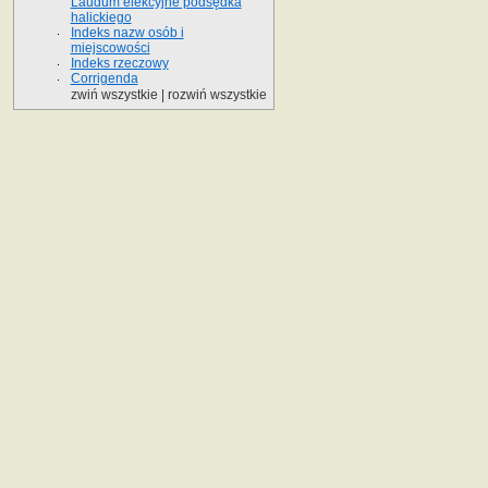
Laudum elekcyjne podsędka
halickiego
Indeks nazw osób i
miejscowości
Indeks rzeczowy
Corrigenda
zwiń wszystkie
|
rozwiń wszystkie