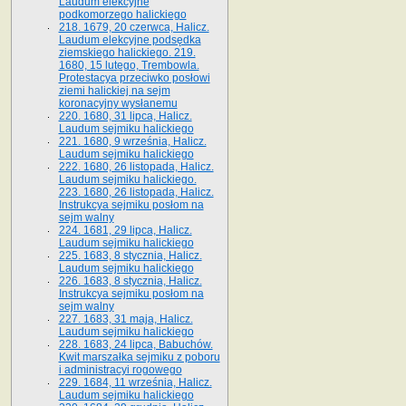
Laudum elekcyjne
podkomorzego halickiego
218. 1679, 20 czerwca, Halicz.
Laudum elekcyjne podsędka
ziemskiego halickiego. 219.
1680, 15 lutego, Trembowla.
Protestacya przeciwko posłowi
ziemi halickiej na sejm
koronacyjny wysłanemu
220. 1680, 31 lipca, Halicz.
Laudum sejmiku halickiego
221. 1680, 9 września, Halicz.
Laudum sejmiku halickiego
222. 1680, 26 listopada, Halicz.
Laudum sejmiku halickiego.
223. 1680, 26 listopada, Halicz.
Instrukcya sejmiku posłom na
sejm walny
224. 1681, 29 lipca, Halicz.
Laudum sejmiku halickiego
225. 1683, 8 stycznia, Halicz.
Laudum sejmiku halickiego
226. 1683, 8 stycznia, Halicz.
Instrukcya sejmiku posłom na
sejm walny
227. 1683, 31 maja, Halicz.
Laudum sejmiku halickiego
228. 1683, 24 lipca, Babuchów.
Kwit marszałka sejmiku z poboru
i administracyi rogowego
229. 1684, 11 września, Halicz.
Laudum sejmiku halickiego