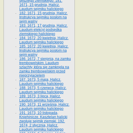
sędziego ziemskiego. 181.
1671, 15 grudnia, Halicz.
Laudum sejmiku halickiego
182. 1671, 15 grudnia, Halicz.
Instrukcya sejmiku posłom na
sejm walny
183. 1671, 17 grudnia, Halicz.
Laudum elekcyi podsędka
ziemskiego halickiego
184. 1672, 20 kwietnia, Halicz.
Laudum sejmiku halickiego
185. 1672, 20 kwietnia, Halicz.
Instrukcya sejmiku posłom na
sejm walny
186. 1672, 7 sierpnia, na zamku
trembowelskim. Laudum
szlachty, która się zamknęła na
zamku trembowelskim przed
nieprzyjacielem
187. 1673, 5 maja, Halicz.
Laudum sejmiku halickiego
188. 1673, 5 czerwca, Halicz.
Laudum sejmiku halickiego
189. 1673, 3 lipca, Halicz.
Laudum sejmiku halickiego
190. 1673, 11 września, Halicz.
Laudum sejmiku halickiego
191. 1673, 10 listopada,
Kniehinicze. Kasztelan halicki
zwołuje sejmik ziemski. 192.
1674, 2 stycznia, Halicz.
Laudum sejmiku halickiego