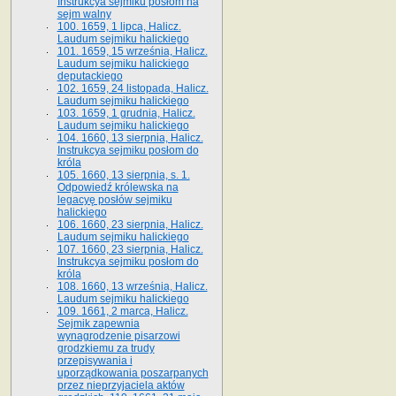
Instrukcya sejmiku posłom na
sejm walny
100. 1659, 1 lipca, Halicz.
Laudum sejmiku halickiego
101. 1659, 15 września, Halicz.
Laudum sejmiku halickiego
deputackiego
102. 1659, 24 listopada, Halicz.
Laudum sejmiku halickiego
103. 1659, 1 grudnia, Halicz.
Laudum sejmiku halickiego
104. 1660, 13 sierpnia, Halicz.
Instrukcya sejmiku posłom do
króla
105. 1660, 13 sierpnia, s. 1.
Odpowiedź królewska na
legacyę posłów sejmiku
halickiego
106. 1660, 23 sierpnia, Halicz.
Laudum sejmiku halickiego
107. 1660, 23 sierpnia, Halicz.
Instrukcya sejmiku posłom do
króla
108. 1660, 13 września, Halicz.
Laudum sejmiku halickiego
109. 1661, 2 marca, Halicz.
Sejmik zapewnia
wynagrodzenie pisarzowi
grodzkiemu za trudy
przepisywania i
uporządkowania poszarpanych
przez nieprzyjaciela aktów