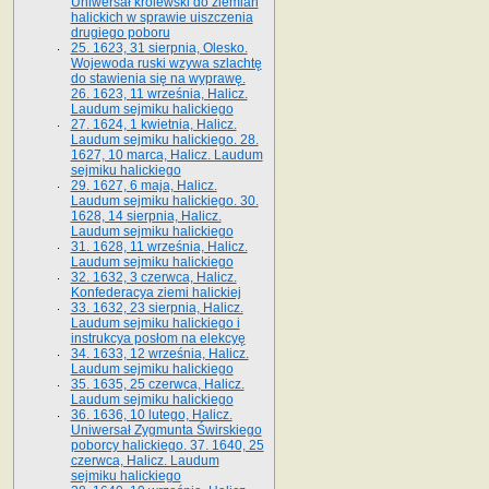
Uniwersał królewski do ziemian
halickich w sprawie uiszczenia
drugiego poboru
25. 1623, 31 sierpnia, Olesko.
Wojewoda ruski wzywa szlachtę
do stawienia się na wyprawę.
26. 1623, 11 września, Halicz.
Laudum sejmiku halickiego
27. 1624, 1 kwietnia, Halicz.
Laudum sejmiku halickiego. 28.
1627, 10 marca, Halicz. Laudum
sejmiku halickiego
29. 1627, 6 maja, Halicz.
Laudum sejmiku halickiego. 30.
1628, 14 sierpnia, Halicz.
Laudum sejmiku halickiego
31. 1628, 11 września, Halicz.
Laudum sejmiku halickiego
32. 1632, 3 czerwca, Halicz.
Konfederacya ziemi halickiej
33. 1632, 23 sierpnia, Halicz.
Laudum sejmiku halickiego i
instrukcya posłom na elekcyę
34. 1633, 12 września, Halicz.
Laudum sejmiku halickiego
35. 1635, 25 czerwca, Halicz.
Laudum sejmiku halickiego
36. 1636, 10 lutego, Halicz.
Uniwersał Zygmunta Świrskiego
poborcy halickiego. 37. 1640, 25
czerwca, Halicz. Laudum
sejmiku halickiego