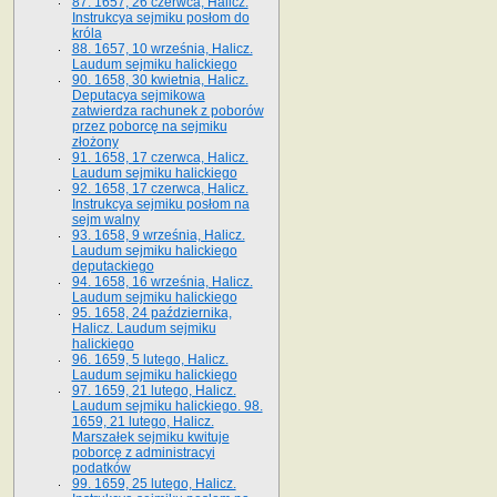
87. 1657, 26 czerwca, Halicz.
Instrukcya sejmiku posłom do
króla
88. 1657, 10 września, Halicz.
Laudum sejmiku halickiego
90. 1658, 30 kwietnia, Halicz.
Deputacya sejmikowa
zatwierdza rachunek z poborów
przez poborcę na sejmiku
złożony
91. 1658, 17 czerwca, Halicz.
Laudum sejmiku halickiego
92. 1658, 17 czerwca, Halicz.
Instrukcya sejmiku posłom na
sejm walny
93. 1658, 9 września, Halicz.
Laudum sejmiku halickiego
deputackiego
94. 1658, 16 września, Halicz.
Laudum sejmiku halickiego
95. 1658, 24 października,
Halicz. Laudum sejmiku
halickiego
96. 1659, 5 lutego, Halicz.
Laudum sejmiku halickiego
97. 1659, 21 lutego, Halicz.
Laudum sejmiku halickiego. 98.
1659, 21 lutego, Halicz.
Marszałek sejmiku kwituje
poborcę z administracyi
podatków
99. 1659, 25 lutego, Halicz.