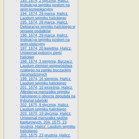
193. 1674, 2 stycznia, Halicz.
Instrukcya sejmiku posłom na
sejm konwokacyjny
194. 1674, 29 marca, Halicz.
Laudum sejmiku halickiego
195. 1674, 29 marca, Halicz.
Deklaracya sejmiku halickiego w
sprawie podatków
196. 1674, 29 marca, Halicz.
Instrukcya sejmiku posłom na
sejm elekcyjny
197. 1674, 20 kwietnia, Halicz.
Uniwersał poborcy ziemi
halickiej
198. 1674, 3 sierpnia, Buczacz.
Laudum ziemian województwa
ruskiego na zamku buczackim
zgromadzonych
199. 1674, 16 sierpnia, Halicz.
Laudum sejmiku halickiego
201. 1674, 10 września, Halicz.
Attestacya marszałka sejmiku
halickiego o obiorze deputata na
trybunał lubelski
202. 1675, 9 stycznia, Halicz.
Laudum sejmiku halickiego
203. 1675, 19 stycznia, Halicz.
Uniwersał marszałka sądów
kapturowych. 204. 1675, 23
grudnia, Halicz. Laudum sejmiku
halickiego
205. 1675, 23 grudnia, Halicz.