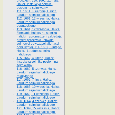
grodzkich. 110. 1661, 21 maja,
Halicz. Instrukcya sejmiku
posłom na sejm walny
111. 1661, 8 sierpnia, Halicz.
Laudum sejmiku halickiego
112. 1661, 12 września, Halicz.
Laudum sejmiku halickiego
deputackiego
113. 1661, 12 września, Halicz.
Ziemianie haliccy na sejmiku
halickim zgromadzeni zakładają
protest przeciwko uchwale
sejmowej dotyczącej alienacyi
dóbr Rzptej. 114. 1662, 3 lutego,
Halicz. Laudum sejmiku
halickiego
115. 1662, 4 lutego, Halicz.
Instrukcya sejmiku posłom na
sejm walny
116. 1662, 5 czerwca, Halicz.
Laudum sejmiku halickiego
relacyjnego
117. 1662, 7 lipca, Halicz.
Laudum sejmiku halickiego
118. 1663, 10 września, Halicz.
Laudum sejmiku halickiego
119. 1663, 11 września, Halicz.
Laudum sejmiku halickiego
120. 1664, 4 czerwca, Halicz.
Laudum sejmiku halickiego
121. 1664, 15 września, Halicz.
Laudum sejmiku halickiego.