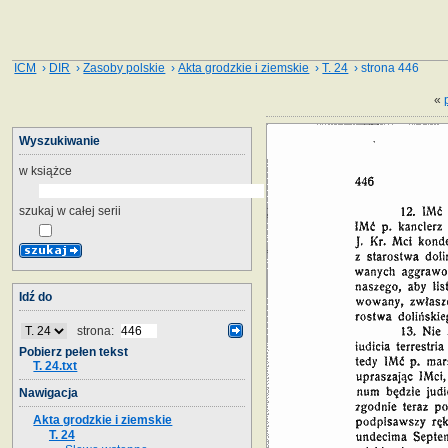
ICM
›
DIR
›
Zasoby polskie
›
Akta grodzkie i ziemskie
›
T. 24
› strona 446
«
Wyszukiwanie
w książce
szukaj w całej serii
Idź do
strona:
Pobierz pełen tekst
T. 24.txt
Nawigacja
Akta grodzkie i ziemskie
T. 24