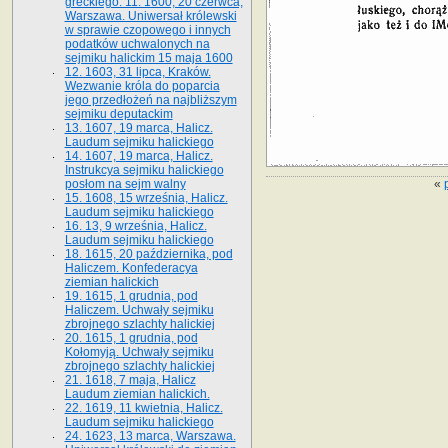
greckiego. 11. 1600, 20 czerwca,
Warszawa. Uniwersał królewski
w sprawie czopowego i innych
podatków uchwalonych na
sejmiku halickim 15 maja 1600
12. 1603, 31 lipca, Kraków.
Wezwanie króla do poparcia
jego przedłożeń na najbliższym
sejmiku deputackim
13. 1607, 19 marca, Halicz.
Laudum sejmiku halickiego
14. 1607, 19 marca, Halicz.
Instrukcya sejmiku halickiego
«
posłom na sejm walny
15. 1608, 15 września, Halicz.
Laudum sejmiku halickiego
16. 13, 9 września, Halicz.
Laudum sejmiku halickiego
18. 1615, 20 października, pod
Haliczem. Konfederacya
ziemian halickich
19. 1615, 1 grudnia, pod
Haliczem. Uchwały sejmiku
zbrojnego szlachty halickiej
20. 1615, 1 grudnia, pod
Kołomyją. Uchwały sejmiku
zbrojnego szlachty halickiej
21. 1618, 7 maja, Halicz
Laudum ziemian halickich.
22. 1619, 11 kwietnia, Halicz.
Laudum sejmiku halickiego
24. 1623, 13 marca, Warszawa.