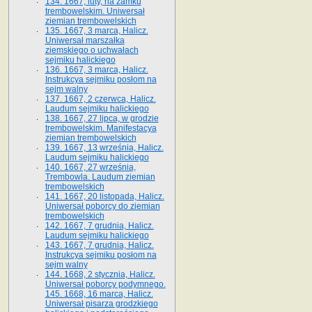
134. 1667, luty, na zamku
trembowelskim. Uniwersał
ziemian trembowelskich
135. 1667, 3 marca, Halicz.
Uniwersał marszałka
ziemskiego o uchwałach
sejmiku halickiego
136. 1667, 3 marca, Halicz.
Instrukcya sejmiku posłom na
sejm walny
137. 1667, 2 czerwca, Halicz.
Laudum sejmiku halickiego
138. 1667, 27 lipca, w grodzie
trembowelskim. Manifestacya
ziemian trembowelskich
139. 1667, 13 września, Halicz.
Laudum sejmiku halickiego
140. 1667, 27 września,
Trembowla. Laudum ziemian
trembowelskich
141. 1667, 20 listopada, Halicz.
Uniwersał poborcy do ziemian
trembowelskich
142. 1667, 7 grudnia, Halicz.
Laudum sejmiku halickiego
143. 1667, 7 grudnia, Halicz.
Instrukcya sejmiku posłom na
sejm walny
144. 1668, 2 stycznia, Halicz.
Uniwersał poborcy podymnego.
145. 1668, 16 marca, Halicz.
Uniwersał pisarza grodzkiego