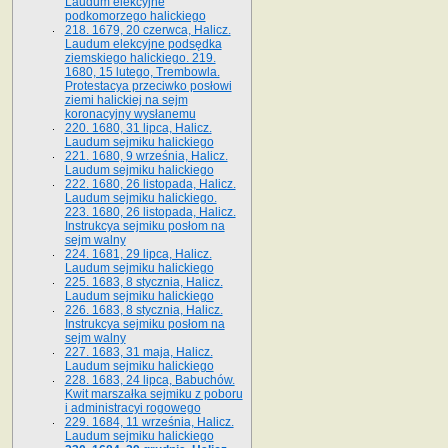
Laudum elekcyjne
podkomorzego halickiego
218. 1679, 20 czerwca, Halicz.
Laudum elekcyjne podsędka
ziemskiego halickiego. 219.
1680, 15 lutego, Trembowla.
Protestacya przeciwko posłowi
ziemi halickiej na sejm
koronacyjny wysłanemu
220. 1680, 31 lipca, Halicz.
Laudum sejmiku halickiego
221. 1680, 9 września, Halicz.
Laudum sejmiku halickiego
222. 1680, 26 listopada, Halicz.
Laudum sejmiku halickiego.
223. 1680, 26 listopada, Halicz.
Instrukcya sejmiku posłom na
sejm walny
224. 1681, 29 lipca, Halicz.
Laudum sejmiku halickiego
225. 1683, 8 stycznia, Halicz.
Laudum sejmiku halickiego
226. 1683, 8 stycznia, Halicz.
Instrukcya sejmiku posłom na
sejm walny
227. 1683, 31 maja, Halicz.
Laudum sejmiku halickiego
228. 1683, 24 lipca, Babuchów.
Kwit marszałka sejmiku z poboru
i administracyi rogowego
229. 1684, 11 września, Halicz.
Laudum sejmiku halickiego