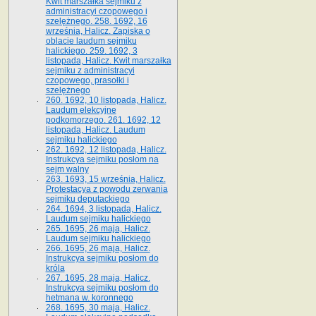
Kwit marszałka sejmiku z
administracyi czopowego i
szelężnego. 258. 1692, 16
września, Halicz. Zapiska o
oblacie laudum sejmiku
halickiego. 259. 1692, 3
listopada, Halicz. Kwit marszałka
sejmiku z administracyi
czopowego, prasołki i
szelężnego
260. 1692, 10 listopada, Halicz.
Laudum elekcyjne
podkomorzego. 261. 1692, 12
listopada, Halicz. Laudum
sejmiku halickiego
262. 1692, 12 listopada, Halicz.
Instrukcya sejmiku posłom na
sejm walny
263. 1693, 15 września, Halicz.
Protestacya z powodu zerwania
sejmiku deputackiego
264. 1694, 3 listopada, Halicz.
Laudum sejmiku halickiego
265. 1695, 26 maja, Halicz.
Laudum sejmiku halickiego
266. 1695, 26 maja, Halicz.
Instrukcya sejmiku posłom do
króla
267. 1695, 28 maja, Halicz.
Instrukcya sejmiku posłom do
hetmana w. koronnego
268. 1695, 30 maja, Halicz.