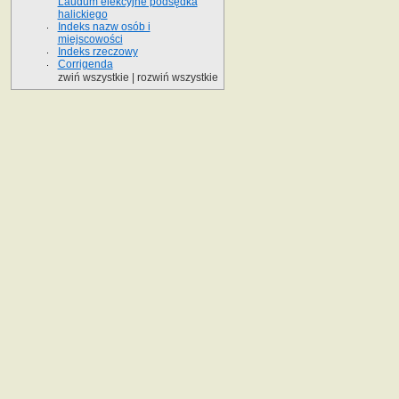
Laudum elekcyjne podsędka
halickiego
Indeks nazw osób i
miejscowości
Indeks rzeczowy
Corrigenda
zwiń wszystkie
|
rozwiń wszystkie