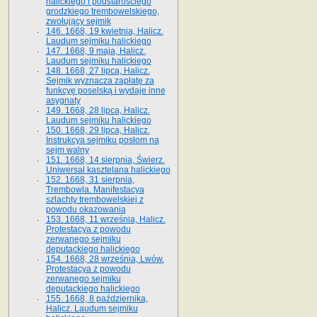
halickiego i podstarościego
grodzkiego trembowelskiego,
zwołujący sejmik
146. 1668, 19 kwietnia, Halicz.
Laudum sejmiku halickiego
147. 1668, 9 maja, Halicz.
Laudum sejmiku halickiego
148. 1668, 27 lipca, Halicz.
Sejmik wyznacza zapłatę za
funkcyę poselską i wydaje inne
asygnaty
149. 1668, 28 lipca, Halicz.
Laudum sejmiku halickiego
150. 1668, 29 lipca, Halicz.
Instrukcya sejmiku posłom na
sejm walny
151. 1668, 14 sierpnia, Świerz.
Uniwersał kasztelana halickiego
152. 1668, 31 sierpnia,
Trembowla. Manifestacya
szlachty trembowelskiej z
powodu okazowania
153. 1668, 11 września, Halicz.
Protestacya z powodu
zerwanego sejmiku
deputackiego halickiego
154. 1668, 28 września, Lwów.
Protestacya z powodu
zerwanego sejmiku
deputackiego halickiego
155. 1668, 8 października,
Halicz. Laudum sejmiku