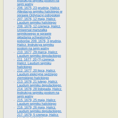
Instrukcya sejmiku posłom na
sejm walny
206. 1675, 23 grudnia, Halicz.
Attestacya sejmiku halickiego w
sprawie Ordynacyi ostrogskiej
207. 1676, 12 maja, Halicz.
Laudum sejmiku halickiego
208. 1676, 12 czerwca, Halicz.
Uniwersał marszałka
sejmikowego w sprawie
składania uchwalonych
poborów. 209. 1676, 3 grudnia,
Halicz. Instrukcya sejmiku
posłom na sejm walny
210. 1677, 29 marca, Halicz.
Laudum sejmiku deputackiego
211. 1677, 20 (?) czerwca,
Halicz. Laudum sejmiku
halickiego
212. 1677, 20 lipca, Halicz.
Laudum elekcyjne sędziego
ziemskiego halickiego
213. 1678, 21 lutego, Halicz.
Laudum sejmiku deputackiego.
214. 1678, 28 listopada, Halicz.
Instrukcya sejmiku posłom na
sejm walny
215. 1679, 25 maja, Halicz.
Laudum sejmiku halickiego
216. 1679, 26 maja, Halicz.
Laudum sejmiku deputackiego.
217. 1679, 5 czerwca, Halicz.