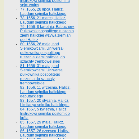
Instrukcya sejmiku posłom na
sejm walny
77. 1655, 28 lipca, Halicz.
Laudum sejmiku halickiego
78. 1656, 21 marca, Halicz.
Laudum sejmiku halickiego
79. 1656, 8 kwietnia, Babuchów.
Pułkownik pospolitego ruszenia
ziemi halickiej wzywa ziemian
pod Halicz
80. 1656, 26 maja, pod
Siemikowcami. Uniwersał
pułkownika pospolitego
ruszenia ziemi halickiej do
szlachty trembowelskiej
81. 1656, 31 maja, pod
Siemikowcami. Uniwersał
pułkownika pospolitego
ruszenia do szlachty
trembowelskiej
82. 1656, 11 września, Halicz.
Laudum sejmiku halickiego
deputackiego
83. 1657, 20 stycznia, Halicz.
Limitacya sejmiku halickiego.
84. 1657, 5 kwietnia, Halicz.
Instrukcya sejmiku posłom do
króla
85. 1657, 29 maja, Halicz.
Laudum sejmiku halickiego
86. 1657, 26 czerwca, Halicz.
Laudum sejmiku halickiego