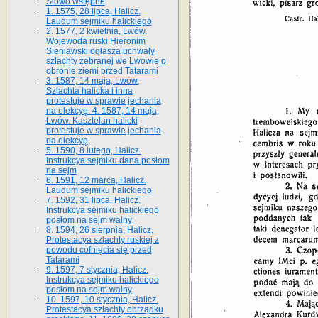
Słowo wstępne
1. 1575, 28 lipca, Halicz.
Laudum sejmiku halickiego
2. 1577, 2 kwietnia, Lwów.
Wojewoda ruski Hieronim
Sieniawski ogłasza uchwały
szlachty zebranej we Lwowie o
obronie ziemi przed Tatarami
3. 1587, 14 maja, Lwów.
Szlachta halicka i inna
protestuje w sprawie jechania
na elekcyę. 4. 1587, 14 maja,
Lwów. Kasztelan halicki
protestuje w sprawie jechania
na elekcyę
5. 1590, 8 lutego, Halicz.
Instrukcya sejmiku dana posłom
na sejm
6. 1591, 12 marca, Halicz.
Laudum sejmiku halickiego
7. 1592, 31 lipca, Halicz.
Instrukcya sejmiku halickiego
posłom na sejm walny
8. 1594, 26 sierpnia, Halicz.
Protestacya szlachty ruskiej z
powodu cofnięcia się przed
Tatarami
9. 1597, 7 stycznia, Halicz.
Instrukcya sejmiku halickiego
posłom na sejm walny
10. 1597, 10 stycznia, Halicz.
Protestacya szlachty obrządku