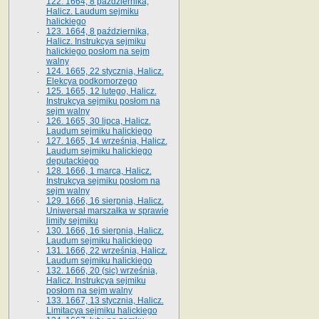
122. 1664, 8 października,
Halicz. Laudum sejmiku
halickiego
123. 1664, 8 października,
Halicz. Instrukcya sejmiku
halickiego posłom na sejm
walny
124. 1665, 22 stycznia, Halicz.
Elekcya podkomorzego
125. 1665, 12 lutego, Halicz.
Instrukcya sejmiku posłom na
sejm walny
126. 1665, 30 lipca, Halicz.
Laudum sejmiku halickiego
127. 1665, 14 września, Halicz.
Laudum sejmiku halickiego
deputackiego
128. 1666, 1 marca, Halicz.
Instrukcya sejmiku posłom na
sejm walny
129. 1666, 16 sierpnia, Halicz.
Uniwersał marszałka w sprawie
limity sejmiku
130. 1666, 16 sierpnia, Halicz.
Laudum sejmiku halickiego
131. 1666, 22 września, Halicz.
Laudum sejmiku halickiego
132. 1666, 20 (sic) września,
Halicz. Instrukcya sejmiku
posłom na sejm walny
133. 1667, 13 stycznia, Halicz.
Limitacya sejmiku halickiego