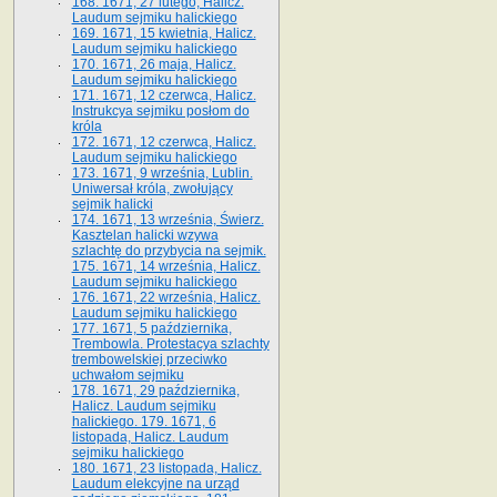
168. 1671, 27 lutego, Halicz.
Laudum sejmiku halickiego
169. 1671, 15 kwietnia, Halicz.
Laudum sejmiku halickiego
170. 1671, 26 maja, Halicz.
Laudum sejmiku halickiego
171. 1671, 12 czerwca, Halicz.
Instrukcya sejmiku posłom do
króla
172. 1671, 12 czerwca, Halicz.
Laudum sejmiku halickiego
173. 1671, 9 września, Lublin.
Uniwersał króla, zwołujący
sejmik halicki
174. 1671, 13 września, Świerz.
Kasztelan halicki wzywa
szlachtę do przybycia na sejmik.
175. 1671, 14 września, Halicz.
Laudum sejmiku halickiego
176. 1671, 22 września, Halicz.
Laudum sejmiku halickiego
177. 1671, 5 października,
Trembowla. Protestacya szlachty
trembowelskiej przeciwko
uchwałom sejmiku
178. 1671, 29 października,
Halicz. Laudum sejmiku
halickiego. 179. 1671, 6
listopada, Halicz. Laudum
sejmiku halickiego
180. 1671, 23 listopada, Halicz.
Laudum elekcyjne na urząd