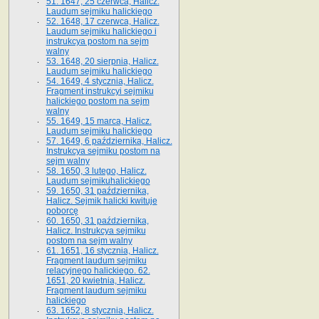
51. 1647, 25 czerwca, Halicz.
Laudum sejmiku halickiego
52. 1648, 17 czerwca, Halicz.
Laudum sejmiku halickiego i
instrukcya postom na sejm
walny
53. 1648, 20 sierpnia, Halicz.
Laudum sejmiku halickiego
54. 1649, 4 stycznia, Halicz.
Fragment instrukcyi sejmiku
halickiego postom na sejm
walny
55. 1649, 15 marca, Halicz.
Laudum sejmiku halickiego
57. 1649, 6 października, Halicz.
Instrukcya sejmiku postom na
sejm walny
58. 1650, 3 lutego, Halicz.
Laudum sejmikuhalickiego
59. 1650, 31 października,
Halicz. Sejmik halicki kwituje
poborcę
60. 1650, 31 października,
Halicz. Instrukcya sejmiku
postom na sejm walny
61. 1651, 16 stycznia, Halicz.
Fragment laudum sejmiku
relacyjnego halickiego. 62.
1651, 20 kwietnia, Halicz.
Fragment laudum sejmiku
halickiego
63. 1652, 8 stycznia, Halicz.