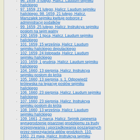
96. 1659, 5 lutego, Halicz. Laudum sejmiku
halickiego
97. 1659, 21 lutego, Halicz. Laudum sejmiku
halickiego. 98. 1659, 21 lutego, Halicz.
Marszałek sejmiku kwituje poborcę z
administracyi podatków
99. 1659, 25 lutego, Halicz. Instrukcya sejmiku
posłom na sejm walny
100. 1659, 1 lipca, Halicz. Laudum sejmiku
halickiego
101. 1659, 15 września, Halicz. Laudum
sejmiku halickiego deputackiego
102. 1659, 24 listopada, Halicz. Laudum
sejmiku halickiego
103. 1659, 1 grudnia, Halicz. Laudum sejmiku
halickiego
104. 1660, 13 sierpnia, Halicz. Instrukcya
sejmiku posłom do króla
105. 1660, 13 sierpnia, s. 1. Odpowiedź
królewska na legacyę posłów sejmiku
halickiego
106. 1660, 23 sierpnia, Halicz. Laudum sejmiku
halickiego
107. 1660, 23 sierpnia, Halicz. Instrukcya
sejmiku posłom do króla
108. 1660, 13 września, Halicz. Laudum
sejmiku halickiego
109. 1661, 2 marca, Halicz. Sejmik zapewnia
wynagrodzenie pisarzowi grodzkiemu za trudy
przepisywania i uporządkowania poszarpanych
przez nieprzyjaciela aktów grodzkich. 110.
1661, 21 maja, Halicz. Instrukcya sejmiku