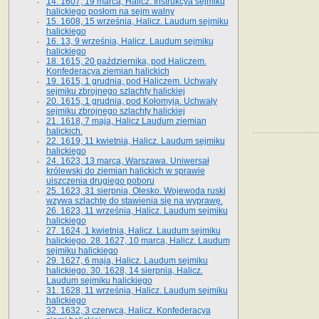
14. 1607, 19 marca, Halicz. Instrukcya sejmiku
halickiego posłom na sejm walny
15. 1608, 15 września, Halicz. Laudum sejmiku
halickiego
16. 13, 9 września, Halicz. Laudum sejmiku
halickiego
18. 1615, 20 października, pod Haliczem.
Konfederacya ziemian halickich
19. 1615, 1 grudnia, pod Haliczem. Uchwały
sejmiku zbrojnego szlachty halickiej
20. 1615, 1 grudnia, pod Kołomyją. Uchwały
sejmiku zbrojnego szlachty halickiej
21. 1618, 7 maja, Halicz Laudum ziemian
halickich.
22. 1619, 11 kwietnia, Halicz. Laudum sejmiku
halickiego
24. 1623, 13 marca, Warszawa. Uniwersał
królewski do ziemian halickich w sprawie
uiszczenia drugiego poboru
25. 1623, 31 sierpnia, Olesko. Wojewoda ruski
wzywa szlachtę do stawienia się na wyprawę.
26. 1623, 11 września, Halicz. Laudum sejmiku
halickiego
27. 1624, 1 kwietnia, Halicz. Laudum sejmiku
halickiego. 28. 1627, 10 marca, Halicz. Laudum
sejmiku halickiego
29. 1627, 6 maja, Halicz. Laudum sejmiku
halickiego. 30. 1628, 14 sierpnia, Halicz.
Laudum sejmiku halickiego
31. 1628, 11 września, Halicz. Laudum sejmiku
halickiego
32. 1632, 3 czerwca, Halicz. Konfederacya