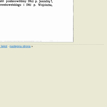
 tekst
·
następna strona
»