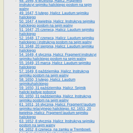
48. 1646, 6 września, Halicz. Fragment
instrukcyi sejmiku halickiego postom na sejm
walny
49. 1647, 5 lutego, Halicz. Laudum sejmiku
halickiego
50. 1647, 4 kwietnia, Halicz. Instrukcya sejmiku
halickiego postom na sejm walny
51. 1647, 25 czerwca, Halicz. Laudum sejmiku
halickiego
52. 1648, 17 czerwca, Halicz. Laudum sejmiku
halickiego i instrukcya postom na sejm walny
53. 1648, 20 sierpnia, Halicz. Laudum sejmiku
halickiego
54. 1649, 4 stycznia, Halicz. Fragment instrukcyi
sejmiku halickiego postom na sejm walny
55. 1649, 15 marca, Halicz. Laudum sejmiku
halickiego
57. 1649, 6 października, Halicz. Instrukcya
sejmiku postom na sejm walny
58. 1650, 3 lutego, Halicz. Laudum
sejmikuhalickiego
59. 1650, 31 października, Halicz. Sejmik
halicki kwituje poborcę
60. 1650, 31 października, Halicz. Instrukcya
sejmiku postom na sejm walny
61. 1651, 16 stycznia, Halicz. Fragment laudum
sejmiku relacyjnego halickiego. 62. 1651, 20
kwietnia, Halicz. Fragment laudum sejmiku
halickiego
63. 1652, 8 stycznia, Halicz. Instrukcya sejmiku
postom na sejm walny
64. 1652, 8 czerwca, na zamku w Trembowli.