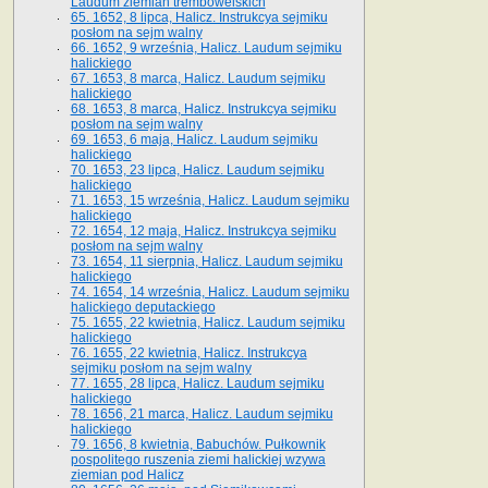
Laudum ziemian trembowelskich
65. 1652, 8 lipca, Halicz. Instrukcya sejmiku
posłom na sejm walny
66. 1652, 9 września, Halicz. Laudum sejmiku
halickiego
67. 1653, 8 marca, Halicz. Laudum sejmiku
halickiego
68. 1653, 8 marca, Halicz. Instrukcya sejmiku
posłom na sejm walny
69. 1653, 6 maja, Halicz. Laudum sejmiku
halickiego
70. 1653, 23 lipca, Halicz. Laudum sejmiku
halickiego
71. 1653, 15 września, Halicz. Laudum sejmiku
halickiego
72. 1654, 12 maja, Halicz. Instrukcya sejmiku
posłom na sejm walny
73. 1654, 11 sierpnia, Halicz. Laudum sejmiku
halickiego
74. 1654, 14 września, Halicz. Laudum sejmiku
halickiego deputackiego
75. 1655, 22 kwietnia, Halicz. Laudum sejmiku
halickiego
76. 1655, 22 kwietnia, Halicz. Instrukcya
sejmiku posłom na sejm walny
77. 1655, 28 lipca, Halicz. Laudum sejmiku
halickiego
78. 1656, 21 marca, Halicz. Laudum sejmiku
halickiego
79. 1656, 8 kwietnia, Babuchów. Pułkownik
pospolitego ruszenia ziemi halickiej wzywa
ziemian pod Halicz