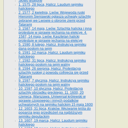
Słowo wstępne
1. 1575, 28 lipca, Halicz. Laudum sejmiku
halickiego
2. 1577, 2 kwietnia, Lwów. Wojewoda ruski
Hieronim Sieniawski ogłasza uchwały szlachty
zebranej we Lwowie o obronie ziemi przed
Tatarami
3. 1587, 14 maja, Lwów. Szlachta halicka i inna
protestuje w sprawie jechania na elekcyę. 4.
1587, 14 maja, Lwów. Kasztelan halicki
protestuje w sprawie jechania na elekcyę
5. 1590, 8 lutego, Halicz. Instrukcya sejmiku
dana posłom na sejm
6. 1591, 12 marca, Halicz. Laudum sejmiku
halickiego
7. 1592, 31 lipca, Halicz. Instrukcya sejmiku
halickiego posłom na sejm walny
8. 1594, 26 sierpnia, Halicz. Protestacya
szlachty ruskiej z powodu cofnięcia się przed
Tatarami
9. 1597, 7 stycznia, Halicz. Instrukcya sejmiku
halickiego posłom na sejm walny
10. 1597, 10 stycznia, Halicz. Protestacya
szlachty obrządku greckiego. 11. 1600, 20
czerwca, Warszawa. Uniwersał królewski w
sprawie czopowego i innych podatków
uchwalonych na sejmiku halickim 15 maja 1600
12. 1603, 31 lipca, Kraków. Wezwanie króla do
poparcia jego przedłożeń na najbliższym
sejmiku deputackim
13. 1607, 19 marca, Halicz. Laudum sejmiku
halickiego