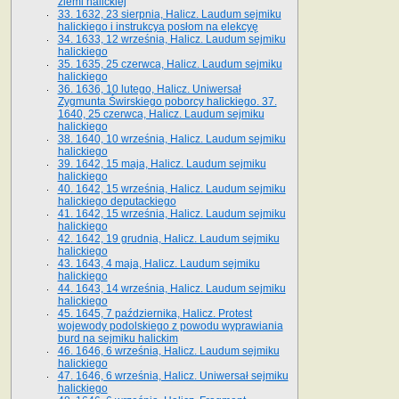
ziemi halickiej
33. 1632, 23 sierpnia, Halicz. Laudum sejmiku
halickiego i instrukcya posłom na elekcyę
34. 1633, 12 września, Halicz. Laudum sejmiku
halickiego
35. 1635, 25 czerwca, Halicz. Laudum sejmiku
halickiego
36. 1636, 10 lutego, Halicz. Uniwersał
Zygmunta Świrskiego poborcy halickiego. 37.
1640, 25 czerwca, Halicz. Laudum sejmiku
halickiego
38. 1640, 10 września, Halicz. Laudum sejmiku
halickiego
39. 1642, 15 maja, Halicz. Laudum sejmiku
halickiego
40. 1642, 15 września, Halicz. Laudum sejmiku
halickiego deputackiego
41. 1642, 15 września, Halicz. Laudum sejmiku
halickiego
42. 1642, 19 grudnia, Halicz. Laudum sejmiku
halickiego
43. 1643, 4 maja, Halicz. Laudum sejmiku
halickiego
44. 1643, 14 września, Halicz. Laudum sejmiku
halickiego
45. 1645, 7 października, Halicz. Protest
wojewody podolskiego z powodu wyprawiania
burd na sejmiku halickim
46. 1646, 6 września, Halicz. Laudum sejmiku
halickiego
47. 1646, 6 września, Halicz. Uniwersał sejmiku
halickiego