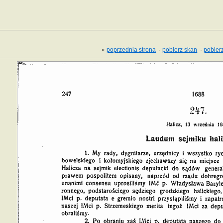
«
poprzednia strona
·
pobierz skan
·
pobierz