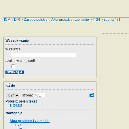
ICM
›
DIR
›
Zasoby polskie
›
Akta grodzkie i ziemskie
›
T. 24
› strona 471
Wyszukiwanie
w książce
szukaj w całej serii
Idź do
strona:
Pobierz pełen tekst
T. 24.txt
Nawigacja
Akta grodzkie i ziemskie
T. 24