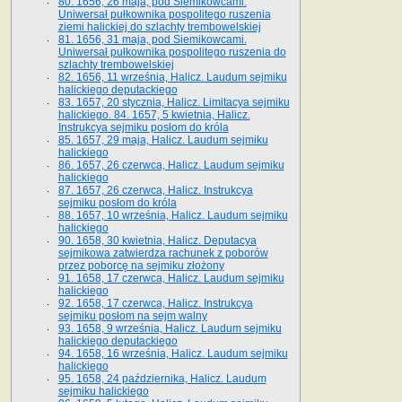
80. 1656, 26 maja, pod Siemikowcami.
Uniwersał pułkownika pospolitego ruszenia
ziemi halickiej do szlachty trembowelskiej
81. 1656, 31 maja, pod Siemikowcami.
Uniwersał pułkownika pospolitego ruszenia do
szlachty trembowelskiej
82. 1656, 11 września, Halicz. Laudum sejmiku
halickiego deputackiego
83. 1657, 20 stycznia, Halicz. Limitacya sejmiku
halickiego. 84. 1657, 5 kwietnia, Halicz.
Instrukcya sejmiku posłom do króla
85. 1657, 29 maja, Halicz. Laudum sejmiku
halickiego
86. 1657, 26 czerwca, Halicz. Laudum sejmiku
halickiego
87. 1657, 26 czerwca, Halicz. Instrukcya
sejmiku posłom do króla
88. 1657, 10 września, Halicz. Laudum sejmiku
halickiego
90. 1658, 30 kwietnia, Halicz. Deputacya
sejmikowa zatwierdza rachunek z poborów
przez poborcę na sejmiku złożony
91. 1658, 17 czerwca, Halicz. Laudum sejmiku
halickiego
92. 1658, 17 czerwca, Halicz. Instrukcya
sejmiku posłom na sejm walny
93. 1658, 9 września, Halicz. Laudum sejmiku
halickiego deputackiego
94. 1658, 16 września, Halicz. Laudum sejmiku
halickiego
95. 1658, 24 października, Halicz. Laudum
sejmiku halickiego