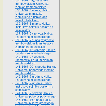
134. 1667, luty, na zamku
trembowelskim. Uniwersał
ziemian trembowelskich
135. 1667, 3 marca, Halicz.
Uniwersał marszałka
ziemskiego o uchwałach
sejmiku halickiego
136. 1667, 3 marca, Halicz.
Instrukcya sejmiku posłom na
sejm walny
137. 1667, 2 czerwca, Halicz.
Laudum sejmiku halickiego
138. 1667, 27 lipca, w grodzie
trembowelskim. Manifestacya
ziemian trembowelskich
139. 1667, 13 września, Halicz.
Laudum sejmiku halickiego
140. 1667, 27 września,
Trembowla. Laudum ziemian
trembowelskich
141. 1667, 20 listopada, Halicz.
Uniwersał poborcy do ziemian
trembowelskich
142. 1667, 7 grudnia, Halicz.
Laudum sejmiku halickiego
143. 1667, 7 grudnia, Halicz.
Instrukcya sejmiku posłom na
sejm walny
144. 1668, 2 stycznia, Halicz.
Uniwersał poborcy podymnego.
145. 1668, 16 marca, Halicz.
Uniwersał pisarza grodzkiego