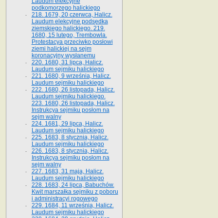
Laudum elekcyjne
podkomorzego halickiego
218. 1679, 20 czerwca, Halicz.
Laudum elekcyjne podsędka
ziemskiego halickiego. 219.
1680, 15 lutego, Trembowla.
Protestacya przeciwko posłowi
ziemi halickiej na sejm
koronacyjny wysłanemu
220. 1680, 31 lipca, Halicz.
Laudum sejmiku halickiego
221. 1680, 9 września, Halicz.
Laudum sejmiku halickiego
222. 1680, 26 listopada, Halicz.
Laudum sejmiku halickiego.
223. 1680, 26 listopada, Halicz.
Instrukcya sejmiku posłom na
sejm walny
224. 1681, 29 lipca, Halicz.
Laudum sejmiku halickiego
225. 1683, 8 stycznia, Halicz.
Laudum sejmiku halickiego
226. 1683, 8 stycznia, Halicz.
Instrukcya sejmiku posłom na
sejm walny
227. 1683, 31 maja, Halicz.
Laudum sejmiku halickiego
228. 1683, 24 lipca, Babuchów.
Kwit marszałka sejmiku z poboru
i administracyi rogowego
229. 1684, 11 września, Halicz.
Laudum sejmiku halickiego