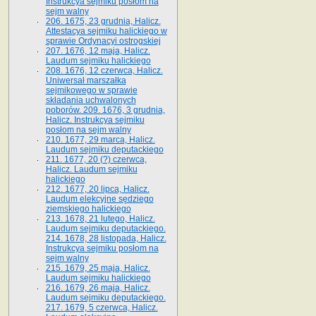
Instrukcya sejmiku posłom na
sejm walny
206. 1675, 23 grudnia, Halicz.
Attestacya sejmiku halickiego w
sprawie Ordynacyi ostrogskiej
207. 1676, 12 maja, Halicz.
Laudum sejmiku halickiego
208. 1676, 12 czerwca, Halicz.
Uniwersał marszałka
sejmikowego w sprawie
składania uchwalonych
poborów. 209. 1676, 3 grudnia,
Halicz. Instrukcya sejmiku
posłom na sejm walny
210. 1677, 29 marca, Halicz.
Laudum sejmiku deputackiego
211. 1677, 20 (?) czerwca,
Halicz. Laudum sejmiku
halickiego
212. 1677, 20 lipca, Halicz.
Laudum elekcyjne sędziego
ziemskiego halickiego
213. 1678, 21 lutego, Halicz.
Laudum sejmiku deputackiego.
214. 1678, 28 listopada, Halicz.
Instrukcya sejmiku posłom na
sejm walny
215. 1679, 25 maja, Halicz.
Laudum sejmiku halickiego
216. 1679, 26 maja, Halicz.
Laudum sejmiku deputackiego.
217. 1679, 5 czerwca, Halicz.