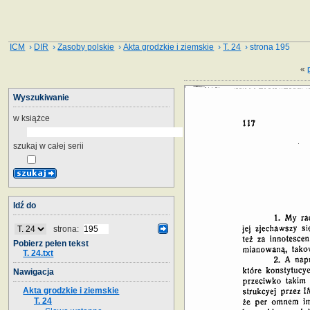
ICM
›
DIR
›
Zasoby polskie
›
Akta grodzkie i ziemskie
›
T. 24
› strona 195
«
Wyszukiwanie
w książce
szukaj w całej serii
Idź do
strona:
Pobierz pełen tekst
T. 24.txt
Nawigacja
Akta grodzkie i ziemskie
T. 24