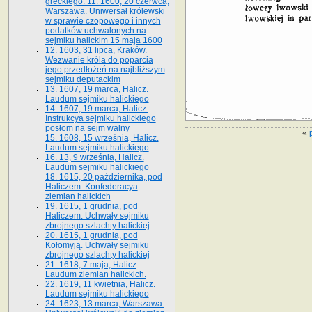
greckiego. 11. 1600, 20 czerwca,
Warszawa. Uniwersał królewski
w sprawie czopowego i innych
podatków uchwalonych na
sejmiku halickim 15 maja 1600
12. 1603, 31 lipca, Kraków.
Wezwanie króla do poparcia
jego przedłożeń na najbliższym
sejmiku deputackim
13. 1607, 19 marca, Halicz.
Laudum sejmiku halickiego
14. 1607, 19 marca, Halicz.
Instrukcya sejmiku halickiego
posłom na sejm walny
«
15. 1608, 15 września, Halicz.
Laudum sejmiku halickiego
16. 13, 9 września, Halicz.
Laudum sejmiku halickiego
18. 1615, 20 października, pod
Haliczem. Konfederacya
ziemian halickich
19. 1615, 1 grudnia, pod
Haliczem. Uchwały sejmiku
zbrojnego szlachty halickiej
20. 1615, 1 grudnia, pod
Kołomyją. Uchwały sejmiku
zbrojnego szlachty halickiej
21. 1618, 7 maja, Halicz
Laudum ziemian halickich.
22. 1619, 11 kwietnia, Halicz.
Laudum sejmiku halickiego
24. 1623, 13 marca, Warszawa.