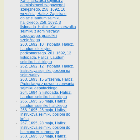
Kwit marszałka sejmiku z
administracyi czopowego i
szelężnego. 258. 1692, 16
września, Halicz. Zapiska o
oblacie laudum sejmiku
halickiego. 259. 1692, 3
listopada, Halicz. Kwit marszałka
sejmiku z administracyi
czopowego, prasołki i
szelężnego
260. 1692, 10 listopada, Halicz.
Laudum elekcyjne
podkomorzego. 261. 1692, 12
listopada, Halicz. Laudum
sejmiku halickiego
262. 1692, 12 listopada, Halicz.
Instrukcya sejmiku posłom na
sejm walny
263. 1693, 15 września, Halicz.
Protestacya z powodu zerwania
sejmiku deputackiego
264. 1694, 3 listopada, Halicz.
Laudum sejmiku halickiego
265. 1695, 26 maja, Halicz.
Laudum sejmiku halickiego
266. 1695, 26 maja, Halicz.
Instrukcya sejmiku posłom do
króla
267. 1695, 28 maja, Halicz.
Instrukcya sejmiku posłom do
hetmana w. koronnego
268. 1695, 30 maja, Halicz.