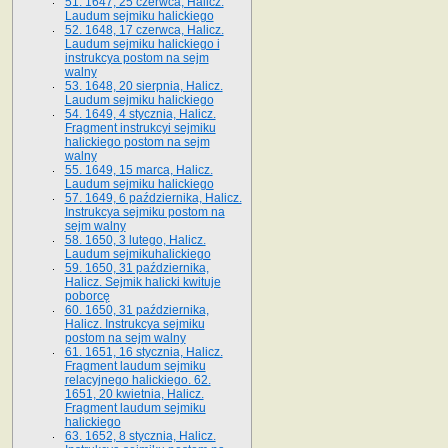
51. 1647, 25 czerwca, Halicz.
Laudum sejmiku halickiego
52. 1648, 17 czerwca, Halicz.
Laudum sejmiku halickiego i
instrukcya postom na sejm
walny
53. 1648, 20 sierpnia, Halicz.
Laudum sejmiku halickiego
54. 1649, 4 stycznia, Halicz.
Fragment instrukcyi sejmiku
halickiego postom na sejm
walny
55. 1649, 15 marca, Halicz.
Laudum sejmiku halickiego
57. 1649, 6 października, Halicz.
Instrukcya sejmiku postom na
sejm walny
58. 1650, 3 lutego, Halicz.
Laudum sejmikuhalickiego
59. 1650, 31 października,
Halicz. Sejmik halicki kwituje
poborcę
60. 1650, 31 października,
Halicz. Instrukcya sejmiku
postom na sejm walny
61. 1651, 16 stycznia, Halicz.
Fragment laudum sejmiku
relacyjnego halickiego. 62.
1651, 20 kwietnia, Halicz.
Fragment laudum sejmiku
halickiego
63. 1652, 8 stycznia, Halicz.