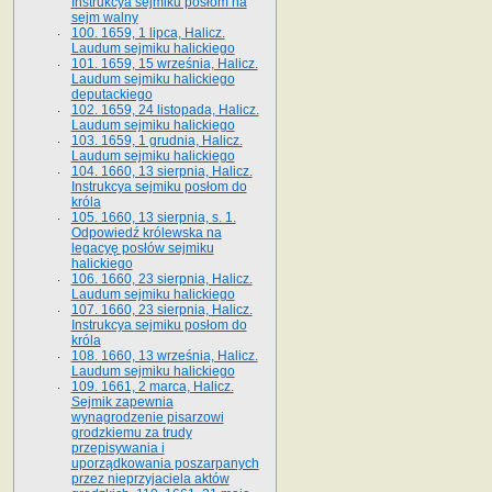
Instrukcya sejmiku posłom na
sejm walny
100. 1659, 1 lipca, Halicz.
Laudum sejmiku halickiego
101. 1659, 15 września, Halicz.
Laudum sejmiku halickiego
deputackiego
102. 1659, 24 listopada, Halicz.
Laudum sejmiku halickiego
103. 1659, 1 grudnia, Halicz.
Laudum sejmiku halickiego
104. 1660, 13 sierpnia, Halicz.
Instrukcya sejmiku posłom do
króla
105. 1660, 13 sierpnia, s. 1.
Odpowiedź królewska na
legacyę posłów sejmiku
halickiego
106. 1660, 23 sierpnia, Halicz.
Laudum sejmiku halickiego
107. 1660, 23 sierpnia, Halicz.
Instrukcya sejmiku posłom do
króla
108. 1660, 13 września, Halicz.
Laudum sejmiku halickiego
109. 1661, 2 marca, Halicz.
Sejmik zapewnia
wynagrodzenie pisarzowi
grodzkiemu za trudy
przepisywania i
uporządkowania poszarpanych
przez nieprzyjaciela aktów