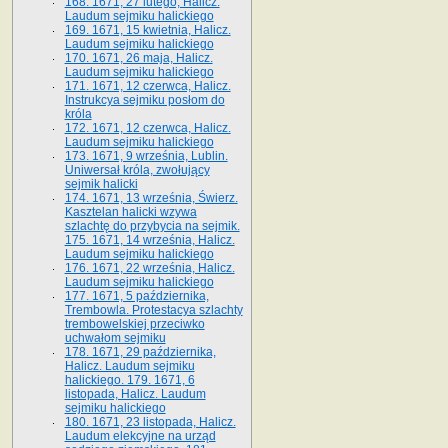
168. 1671, 27 lutego, Halicz.
Laudum sejmiku halickiego
169. 1671, 15 kwietnia, Halicz.
Laudum sejmiku halickiego
170. 1671, 26 maja, Halicz.
Laudum sejmiku halickiego
171. 1671, 12 czerwca, Halicz.
Instrukcya sejmiku posłom do
króla
172. 1671, 12 czerwca, Halicz.
Laudum sejmiku halickiego
173. 1671, 9 września, Lublin.
Uniwersał króla, zwołujący
sejmik halicki
174. 1671, 13 września, Świerz.
Kasztelan halicki wzywa
szlachtę do przybycia na sejmik.
175. 1671, 14 września, Halicz.
Laudum sejmiku halickiego
176. 1671, 22 września, Halicz.
Laudum sejmiku halickiego
177. 1671, 5 października,
Trembowla. Protestacya szlachty
trembowelskiej przeciwko
uchwałom sejmiku
178. 1671, 29 października,
Halicz. Laudum sejmiku
halickiego. 179. 1671, 6
listopada, Halicz. Laudum
sejmiku halickiego
180. 1671, 23 listopada, Halicz.
Laudum elekcyjne na urząd