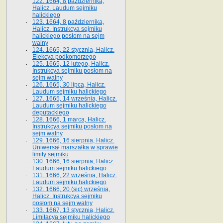
122. 1664, 8 października,
Halicz. Laudum sejmiku
halickiego
123. 1664, 8 października,
Halicz. Instrukcya sejmiku
halickiego posłom na sejm
walny
124. 1665, 22 stycznia, Halicz.
Elekcya podkomorzego
125. 1665, 12 lutego, Halicz.
Instrukcya sejmiku posłom na
sejm walny
126. 1665, 30 lipca, Halicz.
Laudum sejmiku halickiego
127. 1665, 14 września, Halicz.
Laudum sejmiku halickiego
deputackiego
128. 1666, 1 marca, Halicz.
Instrukcya sejmiku posłom na
sejm walny
129. 1666, 16 sierpnia, Halicz.
Uniwersał marszałka w sprawie
limity sejmiku
130. 1666, 16 sierpnia, Halicz.
Laudum sejmiku halickiego
131. 1666, 22 września, Halicz.
Laudum sejmiku halickiego
132. 1666, 20 (sic) września,
Halicz. Instrukcya sejmiku
posłom na sejm walny
133. 1667, 13 stycznia, Halicz.
Limitacya sejmiku halickiego