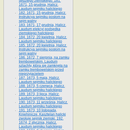
sędziego ziemskiego. 181.
1671, 15 grudnia, Halicz.
Laudum sejmiku halickiego
182. 1671, 15 grudnia, Halicz.
Instrukcya sejmiku posłom na
sejm walny
183. 1671, 17 grudnia, Halicz.
Laudum elekcyi podsędka
ziemskiego halickiego
184. 1672, 20 kwietnia, Halicz.
Laudum sejmiku halickiego
185. 1672, 20 kwietnia, Halicz.
Instrukcya sejmiku posłom na
sejm walny
186. 1672, 7 sierpnia, na zamku
trembowelskim. Laudum
szlachty, która się zamknęła na
zamku trembowelskim przed
nieprzyjacielem
187. 1673, 5 maja, Halicz.
Laudum sejmiku halickiego
188. 1673, 5 czerwca, Halicz.
Laudum sejmiku halickiego
189. 1673, 3 lipca, Halicz.
Laudum sejmiku halickiego
190. 1673, 11 września, Halicz.
Laudum sejmiku halickiego
191. 1673, 10 listopada,
Kniehinicze. Kasztelan halicki
zwołuje sejmik ziemski. 192.
1674, 2 stycznia, Halicz.
Laudum sejmiku halickiego