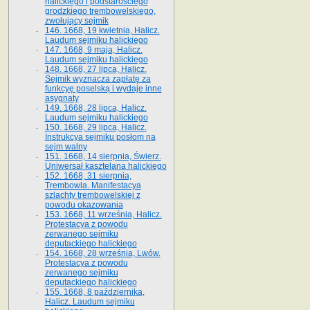
halickiego i podstarościego
grodzkiego trembowelskiego,
zwołujący sejmik
146. 1668, 19 kwietnia, Halicz.
Laudum sejmiku halickiego
147. 1668, 9 maja, Halicz.
Laudum sejmiku halickiego
148. 1668, 27 lipca, Halicz.
Sejmik wyznacza zapłatę za
funkcyę poselską i wydaje inne
asygnaty
149. 1668, 28 lipca, Halicz.
Laudum sejmiku halickiego
150. 1668, 29 lipca, Halicz.
Instrukcya sejmiku posłom na
sejm walny
151. 1668, 14 sierpnia, Świerz.
Uniwersał kasztelana halickiego
152. 1668, 31 sierpnia,
Trembowla. Manifestacya
szlachty trembowelskiej z
powodu okazowania
153. 1668, 11 września, Halicz.
Protestacya z powodu
zerwanego sejmiku
deputackiego halickiego
154. 1668, 28 września, Lwów.
Protestacya z powodu
zerwanego sejmiku
deputackiego halickiego
155. 1668, 8 października,
Halicz. Laudum sejmiku