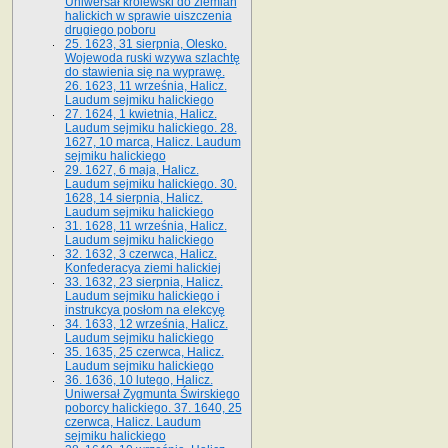
Uniwersał królewski do ziemian
halickich w sprawie uiszczenia
drugiego poboru
25. 1623, 31 sierpnia, Olesko.
Wojewoda ruski wzywa szlachtę
do stawienia się na wyprawę.
26. 1623, 11 września, Halicz.
Laudum sejmiku halickiego
27. 1624, 1 kwietnia, Halicz.
Laudum sejmiku halickiego. 28.
1627, 10 marca, Halicz. Laudum
sejmiku halickiego
29. 1627, 6 maja, Halicz.
Laudum sejmiku halickiego. 30.
1628, 14 sierpnia, Halicz.
Laudum sejmiku halickiego
31. 1628, 11 września, Halicz.
Laudum sejmiku halickiego
32. 1632, 3 czerwca, Halicz.
Konfederacya ziemi halickiej
33. 1632, 23 sierpnia, Halicz.
Laudum sejmiku halickiego i
instrukcya posłom na elekcyę
34. 1633, 12 września, Halicz.
Laudum sejmiku halickiego
35. 1635, 25 czerwca, Halicz.
Laudum sejmiku halickiego
36. 1636, 10 lutego, Halicz.
Uniwersał Zygmunta Świrskiego
poborcy halickiego. 37. 1640, 25
czerwca, Halicz. Laudum
sejmiku halickiego