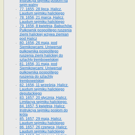
Instrukcya sejmiku posłom na
sejm walny
77. 1655, 28 lipca, Halicz.
Laudum sejmiku halickiego
78. 1656, 21 marca, Halicz.
Laudum sejmiku halickiego
79. 1656, 8 kwietnia, Babuchów.
Pułkownik pospolitego ruszenia
ziemi halickiej wzywa ziemian
pod Halicz
80. 1656, 26 maja, pod
Siemikowcami. Uniwersał
pułkownika pospolitego
ruszenia ziemi halickiej do
szlachty trembowelskiej
81. 1656, 31 maja, pod
Siemikowcami. Uniwersał
pułkownika pospolitego
ruszenia do szlachty
trembowelskiej
82. 1656, 11 września, Halicz.
Laudum sejmiku halickiego
deputackiego
83. 1657, 20 stycznia, Halicz.
Limitacya sejmiku halickiego.
84. 1657, 5 kwietnia, Halicz.
Instrukcya sejmiku posłom do
króla
85. 1657, 29 maja, Halicz.
Laudum sejmiku halickiego
86. 1657, 26 czerwca, Halicz.
Laudum sejmiku halickiego