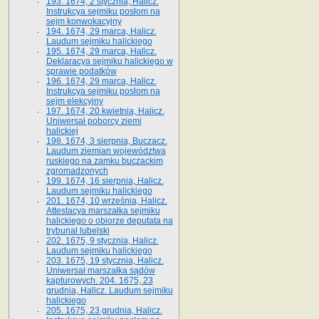
193. 1674, 2 stycznia, Halicz.
Instrukcya sejmiku posłom na
sejm konwokacyjny
194. 1674, 29 marca, Halicz.
Laudum sejmiku halickiego
195. 1674, 29 marca, Halicz.
Deklaracya sejmiku halickiego w
sprawie podatków
196. 1674, 29 marca, Halicz.
Instrukcya sejmiku posłom na
sejm elekcyjny
197. 1674, 20 kwietnia, Halicz.
Uniwersał poborcy ziemi
halickiej
198. 1674, 3 sierpnia, Buczacz.
Laudum ziemian województwa
ruskiego na zamku buczackim
zgromadzonych
199. 1674, 16 sierpnia, Halicz.
Laudum sejmiku halickiego
201. 1674, 10 września, Halicz.
Attestacya marszałka sejmiku
halickiego o obiorze deputata na
trybunał lubelski
202. 1675, 9 stycznia, Halicz.
Laudum sejmiku halickiego
203. 1675, 19 stycznia, Halicz.
Uniwersał marszałka sądów
kapturowych. 204. 1675, 23
grudnia, Halicz. Laudum sejmiku
halickiego
205. 1675, 23 grudnia, Halicz.