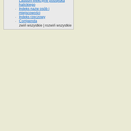
Laudum elekcyjne podsędka
halickiego
Indeks nazw osób i
miejscowości
Indeks rzeczowy
Corrigenda
zwiń wszystkie
|
rozwiń wszystkie