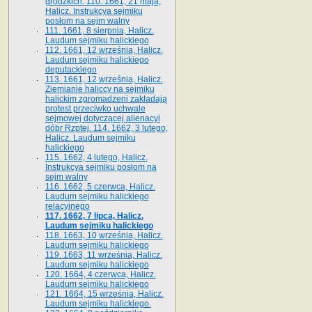
grodzkich. 110. 1661, 21 maja,
Halicz. Instrukcya sejmiku
posłom na sejm walny
111. 1661, 8 sierpnia, Halicz.
Laudum sejmiku halickiego
112. 1661, 12 września, Halicz.
Laudum sejmiku halickiego
deputackiego
113. 1661, 12 września, Halicz.
Ziemianie haliccy na sejmiku
halickim zgromadzeni zakładają
protest przeciwko uchwale
sejmowej dotyczącej alienacyi
dóbr Rzptej. 114. 1662, 3 lutego,
Halicz. Laudum sejmiku
halickiego
115. 1662, 4 lutego, Halicz.
Instrukcya sejmiku posłom na
sejm walny
116. 1662, 5 czerwca, Halicz.
Laudum sejmiku halickiego
relacyjnego
117. 1662, 7 lipca, Halicz.
Laudum sejmiku halickiego
118. 1663, 10 września, Halicz.
Laudum sejmiku halickiego
119. 1663, 11 września, Halicz.
Laudum sejmiku halickiego
120. 1664, 4 czerwca, Halicz.
Laudum sejmiku halickiego
121. 1664, 15 września, Halicz.
Laudum sejmiku halickiego.