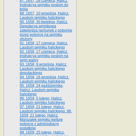
87. 1657, 26 czerwca, Halicz.
Instrukcya sejmiku posłom do
króla
88. 1657, 10 września, Halicz.
Laudum sejmiku halickiego
90. 1658, 30 kwietnia, Halicz.
Deputacya sejmikowa
zatwierdza rachunek z poborów
przez poborcę na sejmiku
złożony
91. 1658, 17 czerwca, Halicz.
Laudum sejmiku halickiego
92. 1658, 17 czerwca, Halicz.
Instrukcya sejmiku posłom na
sejm walny
93. 1658, 9 września, Halicz.
Laudum sejmiku halickiego
deputackiego
94. 1658, 16 września, Halicz.
Laudum sejmiku halickiego
95. 1658, 24 października,
Halicz. Laudum sejmiku
halickiego
96. 1659, 5 lutego, Halicz.
Laudum sejmiku halickiego
97. 1659, 21 lutego, Halicz.
Laudum sejmiku halickiego. 98.
1659, 21 lutego, Halicz.
Marszałek sejmiku kwituje
poborcę z administracyi
podatków
99. 1659, 25 lutego, Halicz.