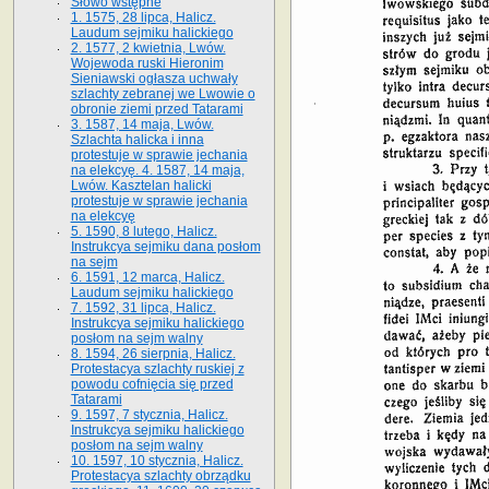
Słowo wstępne
1. 1575, 28 lipca, Halicz.
Laudum sejmiku halickiego
2. 1577, 2 kwietnia, Lwów.
Wojewoda ruski Hieronim
Sieniawski ogłasza uchwały
szlachty zebranej we Lwowie o
obronie ziemi przed Tatarami
3. 1587, 14 maja, Lwów.
Szlachta halicka i inna
protestuje w sprawie jechania
na elekcyę. 4. 1587, 14 maja,
Lwów. Kasztelan halicki
protestuje w sprawie jechania
na elekcyę
5. 1590, 8 lutego, Halicz.
Instrukcya sejmiku dana posłom
na sejm
6. 1591, 12 marca, Halicz.
Laudum sejmiku halickiego
7. 1592, 31 lipca, Halicz.
Instrukcya sejmiku halickiego
posłom na sejm walny
8. 1594, 26 sierpnia, Halicz.
Protestacya szlachty ruskiej z
powodu cofnięcia się przed
Tatarami
9. 1597, 7 stycznia, Halicz.
Instrukcya sejmiku halickiego
posłom na sejm walny
10. 1597, 10 stycznia, Halicz.
Protestacya szlachty obrządku