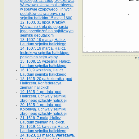
greckiego. 11. 1600, 20 czerwca,
Warszawa. Uniwersał królewski
w sprawie czopowego i innych
podatków uchwalonych na
sejmiku halickim 15 maja 1600
12. 1603, 31 lipca, Kraków.
Wezwanie króla do poparcia
jego przedłożeń na najbliższym
sejmiku deputackim
13. 1607, 19 marca, Halicz.
Laudum sejmiku halickiego
14. 1607, 19 marca, Halicz.
Instrukcya sejmiku halickiego
posłom na sejm walny
«
15. 1608, 15 września, Halicz.
Laudum sejmiku halickiego
16. 13, 9 września, Halicz.
Laudum sejmiku halickiego
18. 1615, 20 października, pod
Haliczem. Konfederacya
ziemian halickich
19. 1615, 1 grudnia, pod
Haliczem. Uchwały sejmiku
zbrojnego szlachty halickiej
20. 1615, 1 grudnia, pod
Kołomyją. Uchwały sejmiku
zbrojnego szlachty halickiej
21. 1618, 7 maja, Halicz
Laudum ziemian halickich.
22. 1619, 11 kwietnia, Halicz.
Laudum sejmiku halickiego
24. 1623, 13 marca, Warszawa.