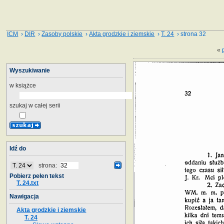
ICM
›
DIR
›
Zasoby polskie
›
Akta grodzkie i ziemskie
›
T. 24
› strona 32
«
Wyszukiwanie
w książce
szukaj w całej serii
Idź do
strona:
Pobierz pełen tekst
T. 24.txt
Nawigacja
Akta grodzkie i ziemskie
T. 24