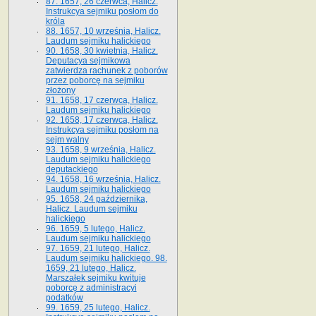
87. 1657, 26 czerwca, Halicz.
Instrukcya sejmiku posłom do
króla
88. 1657, 10 września, Halicz.
Laudum sejmiku halickiego
90. 1658, 30 kwietnia, Halicz.
Deputacya sejmikowa
zatwierdza rachunek z poborów
przez poborcę na sejmiku
złożony
91. 1658, 17 czerwca, Halicz.
Laudum sejmiku halickiego
92. 1658, 17 czerwca, Halicz.
Instrukcya sejmiku posłom na
sejm walny
93. 1658, 9 września, Halicz.
Laudum sejmiku halickiego
deputackiego
94. 1658, 16 września, Halicz.
Laudum sejmiku halickiego
95. 1658, 24 października,
Halicz. Laudum sejmiku
halickiego
96. 1659, 5 lutego, Halicz.
Laudum sejmiku halickiego
97. 1659, 21 lutego, Halicz.
Laudum sejmiku halickiego. 98.
1659, 21 lutego, Halicz.
Marszałek sejmiku kwituje
poborcę z administracyi
podatków
99. 1659, 25 lutego, Halicz.