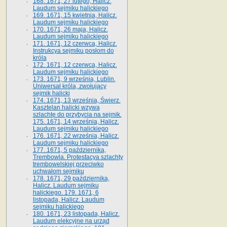
168. 1671, 27 lutego, Halicz.
Laudum sejmiku halickiego
169. 1671, 15 kwietnia, Halicz.
Laudum sejmiku halickiego
170. 1671, 26 maja, Halicz.
Laudum sejmiku halickiego
171. 1671, 12 czerwca, Halicz.
Instrukcya sejmiku posłom do
króla
172. 1671, 12 czerwca, Halicz.
Laudum sejmiku halickiego
173. 1671, 9 września, Lublin.
Uniwersał króla, zwołujący
sejmik halicki
174. 1671, 13 września, Świerz.
Kasztelan halicki wzywa
szlachtę do przybycia na sejmik.
175. 1671, 14 września, Halicz.
Laudum sejmiku halickiego
176. 1671, 22 września, Halicz.
Laudum sejmiku halickiego
177. 1671, 5 października,
Trembowla. Protestacya szlachty
trembowelskiej przeciwko
uchwałom sejmiku
178. 1671, 29 października,
Halicz. Laudum sejmiku
halickiego. 179. 1671, 6
listopada, Halicz. Laudum
sejmiku halickiego
180. 1671, 23 listopada, Halicz.
Laudum elekcyjne na urząd