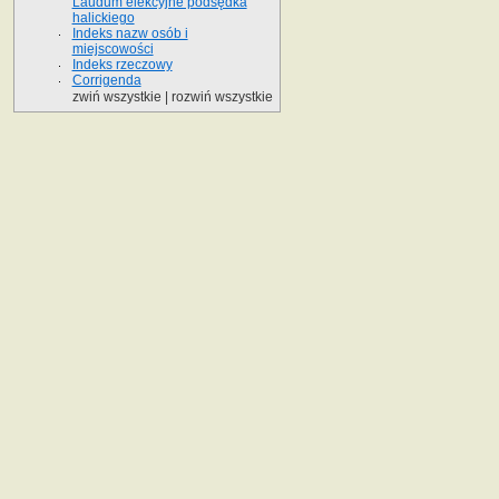
Laudum elekcyjne podsędka
halickiego
Indeks nazw osób i
miejscowości
Indeks rzeczowy
Corrigenda
zwiń wszystkie
|
rozwiń wszystkie