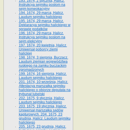
193. 1674, 2 stycznia, Halicz.
Instrukcya sejmiku posłom na
sejm konwokacyjny
194. 1674, 29 marca, Halicz.
Laudum sejmiku halickiego
195. 1674, 29 marca, Halicz.
Deklaracya sejmiku halickiego w
sprawie podatków
196. 1674, 29 marca, Halicz.
Instrukcya sejmiku posłom na
sejm elekcyjny
197. 1674, 20 kwietnia, Halicz.
Uniwersał poborcy ziemi
halickiej
198. 1674, 3 sierpnia, Buczacz.
Laudum ziemian województwa
ruskiego na zamku buczackim
zgromadzonych
199. 1674, 16 sierpnia, Halicz.
Laudum sejmiku halickiego
201. 1674, 10 września, Halicz.
Attestacya marszałka sejmiku
halickiego o obiorze deputata na
trybunał lubelski
202. 1675, 9 stycznia, Halicz.
Laudum sejmiku halickiego
203. 1675, 19 stycznia, Halicz.
Uniwersał marszałka sądów
kapturowych. 204. 1675, 23
grudnia, Halicz. Laudum sejmiku
halickiego
205. 1675, 23 grudnia, Halicz.