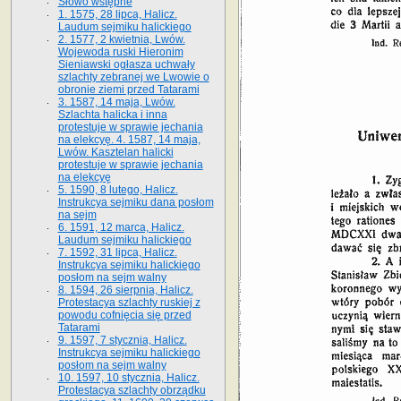
Słowo wstępne
1. 1575, 28 lipca, Halicz.
Laudum sejmiku halickiego
2. 1577, 2 kwietnia, Lwów.
Wojewoda ruski Hieronim
Sieniawski ogłasza uchwały
szlachty zebranej we Lwowie o
obronie ziemi przed Tatarami
3. 1587, 14 maja, Lwów.
Szlachta halicka i inna
protestuje w sprawie jechania
na elekcyę. 4. 1587, 14 maja,
Lwów. Kasztelan halicki
protestuje w sprawie jechania
na elekcyę
5. 1590, 8 lutego, Halicz.
Instrukcya sejmiku dana posłom
na sejm
6. 1591, 12 marca, Halicz.
Laudum sejmiku halickiego
7. 1592, 31 lipca, Halicz.
Instrukcya sejmiku halickiego
posłom na sejm walny
8. 1594, 26 sierpnia, Halicz.
Protestacya szlachty ruskiej z
powodu cofnięcia się przed
Tatarami
9. 1597, 7 stycznia, Halicz.
Instrukcya sejmiku halickiego
posłom na sejm walny
10. 1597, 10 stycznia, Halicz.
Protestacya szlachty obrządku