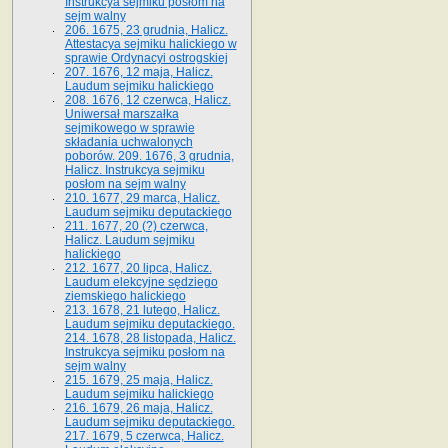
Instrukcya sejmiku posłom na
sejm walny
206. 1675, 23 grudnia, Halicz.
Attestacya sejmiku halickiego w
sprawie Ordynacyi ostrogskiej
207. 1676, 12 maja, Halicz.
Laudum sejmiku halickiego
208. 1676, 12 czerwca, Halicz.
Uniwersał marszałka
sejmikowego w sprawie
składania uchwalonych
poborów. 209. 1676, 3 grudnia,
Halicz. Instrukcya sejmiku
posłom na sejm walny
210. 1677, 29 marca, Halicz.
Laudum sejmiku deputackiego
211. 1677, 20 (?) czerwca,
Halicz. Laudum sejmiku
halickiego
212. 1677, 20 lipca, Halicz.
Laudum elekcyjne sędziego
ziemskiego halickiego
213. 1678, 21 lutego, Halicz.
Laudum sejmiku deputackiego.
214. 1678, 28 listopada, Halicz.
Instrukcya sejmiku posłom na
sejm walny
215. 1679, 25 maja, Halicz.
Laudum sejmiku halickiego
216. 1679, 26 maja, Halicz.
Laudum sejmiku deputackiego.
217. 1679, 5 czerwca, Halicz.