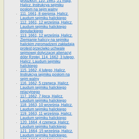
grodzkich. 110. 1661, 21 maja,
Halicz. Instrukcya sejmiku
posłom na sejm walny
111. 1661, 8 sierpnia, Halicz.
Laudum sejmiku halickiego
112. 1661, 12 września, Halicz.
Laudum sejmiku halickiego
deputackiego
113. 1661, 12 września, Halicz.
Ziemianie haliccy na sejmiku
halickim zgromadzeni zakładają
protest przeciwko uchwale
sejmowej dotyczącej alienacyi
dóbr Rzptej. 114. 1662, 3 lutego,
Halicz. Laudum sejmiku
halickiego
115. 1662, 4 lutego, Halicz.
Instrukcya sejmiku posłom na
sejm walny
116. 1662, 5 czerwca, Halicz.
Laudum sejmiku halickiego
relacyjnego
117. 1662, 7 lipca, Halicz.
Laudum sejmiku halickiego
118. 1663, 10 września, Halicz.
Laudum sejmiku halickiego
119. 1663, 11 września, Halicz.
Laudum sejmiku halickiego
120. 1664, 4 czerwca, Halicz.
Laudum sejmiku halickiego
121. 1664, 15 września, Halicz.
Laudum sejmiku halickiego.