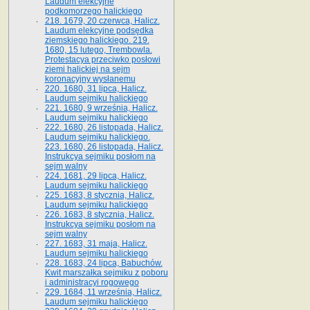
Laudum elekcyjne
podkomorzego halickiego
218. 1679, 20 czerwca, Halicz.
Laudum elekcyjne podsędka
ziemskiego halickiego. 219.
1680, 15 lutego, Trembowla.
Protestacya przeciwko posłowi
ziemi halickiej na sejm
koronacyjny wysłanemu
220. 1680, 31 lipca, Halicz.
Laudum sejmiku halickiego
221. 1680, 9 września, Halicz.
Laudum sejmiku halickiego
222. 1680, 26 listopada, Halicz.
Laudum sejmiku halickiego.
223. 1680, 26 listopada, Halicz.
Instrukcya sejmiku posłom na
sejm walny
224. 1681, 29 lipca, Halicz.
Laudum sejmiku halickiego
225. 1683, 8 stycznia, Halicz.
Laudum sejmiku halickiego
226. 1683, 8 stycznia, Halicz.
Instrukcya sejmiku posłom na
sejm walny
227. 1683, 31 maja, Halicz.
Laudum sejmiku halickiego
228. 1683, 24 lipca, Babuchów.
Kwit marszałka sejmiku z poboru
i administracyi rogowego
229. 1684, 11 września, Halicz.
Laudum sejmiku halickiego