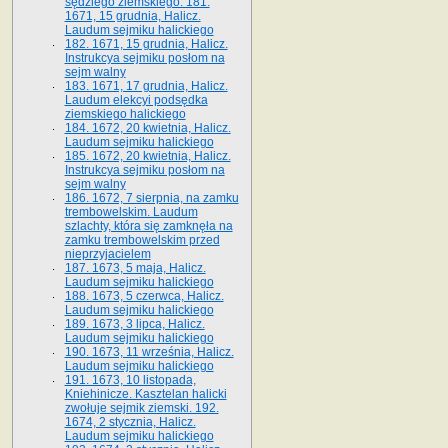
sędziego ziemskiego. 181.
1671, 15 grudnia, Halicz.
Laudum sejmiku halickiego
182. 1671, 15 grudnia, Halicz.
Instrukcya sejmiku posłom na
sejm walny
183. 1671, 17 grudnia, Halicz.
Laudum elekcyi podsędka
ziemskiego halickiego
184. 1672, 20 kwietnia, Halicz.
Laudum sejmiku halickiego
185. 1672, 20 kwietnia, Halicz.
Instrukcya sejmiku posłom na
sejm walny
186. 1672, 7 sierpnia, na zamku
trembowelskim. Laudum
szlachty, która się zamknęła na
zamku trembowelskim przed
nieprzyjacielem
187. 1673, 5 maja, Halicz.
Laudum sejmiku halickiego
188. 1673, 5 czerwca, Halicz.
Laudum sejmiku halickiego
189. 1673, 3 lipca, Halicz.
Laudum sejmiku halickiego
190. 1673, 11 września, Halicz.
Laudum sejmiku halickiego
191. 1673, 10 listopada,
Kniehinicze. Kasztelan halicki
zwołuje sejmik ziemski. 192.
1674, 2 stycznia, Halicz.
Laudum sejmiku halickiego