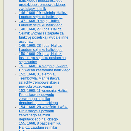
halickiego i podstarościego
grodzkiego trembowelskiego,
zwołujący sejmik
146. 1668, 19 kwietnia, Halicz.
Laudum sejmiku halickiego
147. 1668, 9 maja, Halicz.
Laudum sejmiku halickiego
148. 1668, 27 lipca, Halicz.
Sejmik wyznacza zapłatę za
funkcyę poselską i wydaje inne
asygnaty
149. 1668, 28 lipca, Halicz.
Laudum sejmiku halickiego
150. 1668, 29 lipca, Halicz.
Instrukcya sejmiku posłom na
sejm walny
151. 1668, 14 sierpnia, Świerz.
Uniwersał kasztelana halickiego
152. 1668, 31 sierpnia,
Trembowla. Manifestacya
szlachty trembowelskiej z
powodu okazowania
153. 1668, 11 września, Halicz.
Protestacya z powodu
zerwanego sejmiku
deputackiego halickiego
154. 1668, 28 września, Lwów.
Protestacya z powodu
zerwanego sejmiku
deputackiego halickiego
155. 1668, 8 października,
Halicz. Laudum sejmiku