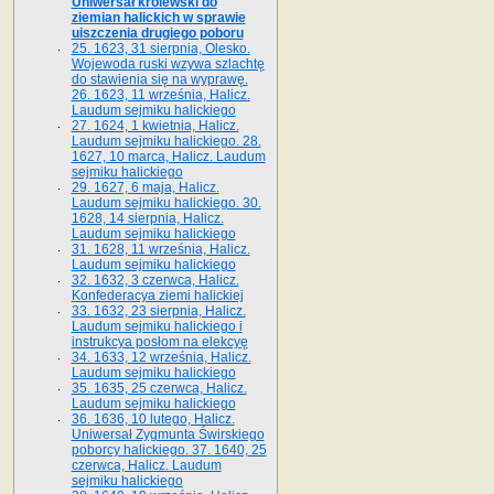
Uniwersał królewski do
ziemian halickich w sprawie
uiszczenia drugiego poboru
25. 1623, 31 sierpnia, Olesko.
Wojewoda ruski wzywa szlachtę
do stawienia się na wyprawę.
26. 1623, 11 września, Halicz.
Laudum sejmiku halickiego
27. 1624, 1 kwietnia, Halicz.
Laudum sejmiku halickiego. 28.
1627, 10 marca, Halicz. Laudum
sejmiku halickiego
29. 1627, 6 maja, Halicz.
Laudum sejmiku halickiego. 30.
1628, 14 sierpnia, Halicz.
Laudum sejmiku halickiego
31. 1628, 11 września, Halicz.
Laudum sejmiku halickiego
32. 1632, 3 czerwca, Halicz.
Konfederacya ziemi halickiej
33. 1632, 23 sierpnia, Halicz.
Laudum sejmiku halickiego i
instrukcya posłom na elekcyę
34. 1633, 12 września, Halicz.
Laudum sejmiku halickiego
35. 1635, 25 czerwca, Halicz.
Laudum sejmiku halickiego
36. 1636, 10 lutego, Halicz.
Uniwersał Zygmunta Świrskiego
poborcy halickiego. 37. 1640, 25
czerwca, Halicz. Laudum
sejmiku halickiego