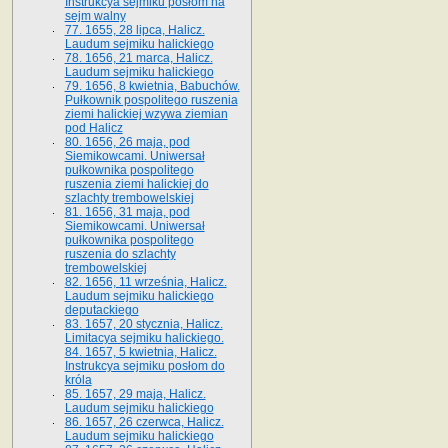
Instrukcya sejmiku posłom na
sejm walny
77. 1655, 28 lipca, Halicz.
Laudum sejmiku halickiego
78. 1656, 21 marca, Halicz.
Laudum sejmiku halickiego
79. 1656, 8 kwietnia, Babuchów.
Pułkownik pospolitego ruszenia
ziemi halickiej wzywa ziemian
pod Halicz
80. 1656, 26 maja, pod
Siemikowcami. Uniwersał
pułkownika pospolitego
ruszenia ziemi halickiej do
szlachty trembowelskiej
81. 1656, 31 maja, pod
Siemikowcami. Uniwersał
pułkownika pospolitego
ruszenia do szlachty
trembowelskiej
82. 1656, 11 września, Halicz.
Laudum sejmiku halickiego
deputackiego
83. 1657, 20 stycznia, Halicz.
Limitacya sejmiku halickiego.
84. 1657, 5 kwietnia, Halicz.
Instrukcya sejmiku posłom do
króla
85. 1657, 29 maja, Halicz.
Laudum sejmiku halickiego
86. 1657, 26 czerwca, Halicz.
Laudum sejmiku halickiego