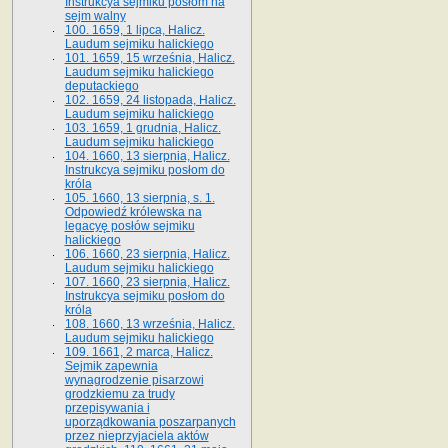
Instrukcya sejmiku posłom na
sejm walny
100. 1659, 1 lipca, Halicz.
Laudum sejmiku halickiego
101. 1659, 15 września, Halicz.
Laudum sejmiku halickiego
deputackiego
102. 1659, 24 listopada, Halicz.
Laudum sejmiku halickiego
103. 1659, 1 grudnia, Halicz.
Laudum sejmiku halickiego
104. 1660, 13 sierpnia, Halicz.
Instrukcya sejmiku posłom do
króla
105. 1660, 13 sierpnia, s. 1.
Odpowiedź królewska na
legacyę posłów sejmiku
halickiego
106. 1660, 23 sierpnia, Halicz.
Laudum sejmiku halickiego
107. 1660, 23 sierpnia, Halicz.
Instrukcya sejmiku posłom do
króla
108. 1660, 13 września, Halicz.
Laudum sejmiku halickiego
109. 1661, 2 marca, Halicz.
Sejmik zapewnia
wynagrodzenie pisarzowi
grodzkiemu za trudy
przepisywania i
uporządkowania poszarpanych
przez nieprzyjaciela aktów