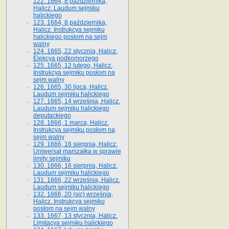
122. 1664, 8 października,
Halicz. Laudum sejmiku
halickiego
123. 1664, 8 października,
Halicz. Instrukcya sejmiku
halickiego posłom na sejm
walny
124. 1665, 22 stycznia, Halicz.
Elekcya podkomorzego
125. 1665, 12 lutego, Halicz.
Instrukcya sejmiku posłom na
sejm walny
126. 1665, 30 lipca, Halicz.
Laudum sejmiku halickiego
127. 1665, 14 września, Halicz.
Laudum sejmiku halickiego
deputackiego
128. 1666, 1 marca, Halicz.
Instrukcya sejmiku posłom na
sejm walny
129. 1666, 16 sierpnia, Halicz.
Uniwersał marszałka w sprawie
limity sejmiku
130. 1666, 16 sierpnia, Halicz.
Laudum sejmiku halickiego
131. 1666, 22 września, Halicz.
Laudum sejmiku halickiego
132. 1666, 20 (sic) września,
Halicz. Instrukcya sejmiku
posłom na sejm walny
133. 1667, 13 stycznia, Halicz.
Limitacya sejmiku halickiego