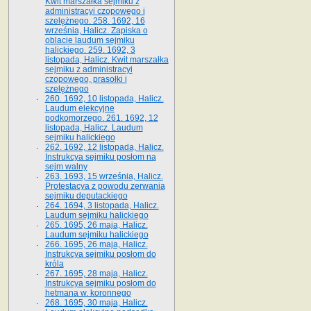
Kwit marszałka sejmiku z
administracyi czopowego i
szelężnego. 258. 1692, 16
września, Halicz. Zapiska o
oblacie laudum sejmiku
halickiego. 259. 1692, 3
listopada, Halicz. Kwit marszałka
sejmiku z administracyi
czopowego, prasołki i
szelężnego
260. 1692, 10 listopada, Halicz.
Laudum elekcyjne
podkomorzego. 261. 1692, 12
listopada, Halicz. Laudum
sejmiku halickiego
262. 1692, 12 listopada, Halicz.
Instrukcya sejmiku posłom na
sejm walny
263. 1693, 15 września, Halicz.
Protestacya z powodu zerwania
sejmiku deputackiego
264. 1694, 3 listopada, Halicz.
Laudum sejmiku halickiego
265. 1695, 26 maja, Halicz.
Laudum sejmiku halickiego
266. 1695, 26 maja, Halicz.
Instrukcya sejmiku posłom do
króla
267. 1695, 28 maja, Halicz.
Instrukcya sejmiku posłom do
hetmana w. koronnego
268. 1695, 30 maja, Halicz.