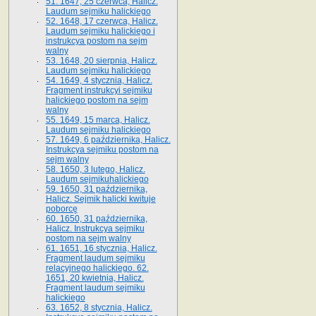
51. 1647, 25 czerwca, Halicz.
Laudum sejmiku halickiego
52. 1648, 17 czerwca, Halicz.
Laudum sejmiku halickiego i
instrukcya postom na sejm
walny
53. 1648, 20 sierpnia, Halicz.
Laudum sejmiku halickiego
54. 1649, 4 stycznia, Halicz.
Fragment instrukcyi sejmiku
halickiego postom na sejm
walny
55. 1649, 15 marca, Halicz.
Laudum sejmiku halickiego
57. 1649, 6 października, Halicz.
Instrukcya sejmiku postom na
sejm walny
58. 1650, 3 lutego, Halicz.
Laudum sejmikuhalickiego
59. 1650, 31 października,
Halicz. Sejmik halicki kwituje
poborcę
60. 1650, 31 października,
Halicz. Instrukcya sejmiku
postom na sejm walny
61. 1651, 16 stycznia, Halicz.
Fragment laudum sejmiku
relacyjnego halickiego. 62.
1651, 20 kwietnia, Halicz.
Fragment laudum sejmiku
halickiego
63. 1652, 8 stycznia, Halicz.