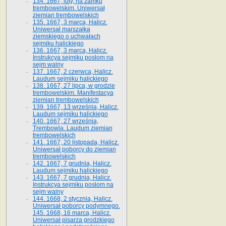
134. 1667, luty, na zamku
trembowelskim. Uniwersał
ziemian trembowelskich
135. 1667, 3 marca, Halicz.
Uniwersał marszałka
ziemskiego o uchwałach
sejmiku halickiego
136. 1667, 3 marca, Halicz.
Instrukcya sejmiku posłom na
sejm walny
137. 1667, 2 czerwca, Halicz.
Laudum sejmiku halickiego
138. 1667, 27 lipca, w grodzie
trembowelskim. Manifestacya
ziemian trembowelskich
139. 1667, 13 września, Halicz.
Laudum sejmiku halickiego
140. 1667, 27 września,
Trembowla. Laudum ziemian
trembowelskich
141. 1667, 20 listopada, Halicz.
Uniwersał poborcy do ziemian
trembowelskich
142. 1667, 7 grudnia, Halicz.
Laudum sejmiku halickiego
143. 1667, 7 grudnia, Halicz.
Instrukcya sejmiku posłom na
sejm walny
144. 1668, 2 stycznia, Halicz.
Uniwersał poborcy podymnego.
145. 1668, 16 marca, Halicz.
Uniwersał pisarza grodzkiego