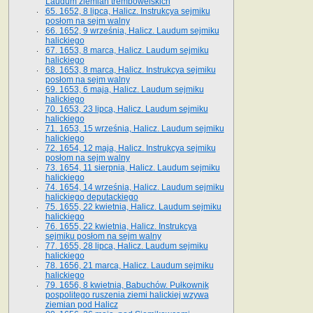
Laudum ziemian trembowelskich
65. 1652, 8 lipca, Halicz. Instrukcya sejmiku
posłom na sejm walny
66. 1652, 9 września, Halicz. Laudum sejmiku
halickiego
67. 1653, 8 marca, Halicz. Laudum sejmiku
halickiego
68. 1653, 8 marca, Halicz. Instrukcya sejmiku
posłom na sejm walny
69. 1653, 6 maja, Halicz. Laudum sejmiku
halickiego
70. 1653, 23 lipca, Halicz. Laudum sejmiku
halickiego
71. 1653, 15 września, Halicz. Laudum sejmiku
halickiego
72. 1654, 12 maja, Halicz. Instrukcya sejmiku
posłom na sejm walny
73. 1654, 11 sierpnia, Halicz. Laudum sejmiku
halickiego
74. 1654, 14 września, Halicz. Laudum sejmiku
halickiego deputackiego
75. 1655, 22 kwietnia, Halicz. Laudum sejmiku
halickiego
76. 1655, 22 kwietnia, Halicz. Instrukcya
sejmiku posłom na sejm walny
77. 1655, 28 lipca, Halicz. Laudum sejmiku
halickiego
78. 1656, 21 marca, Halicz. Laudum sejmiku
halickiego
79. 1656, 8 kwietnia, Babuchów. Pułkownik
pospolitego ruszenia ziemi halickiej wzywa
ziemian pod Halicz