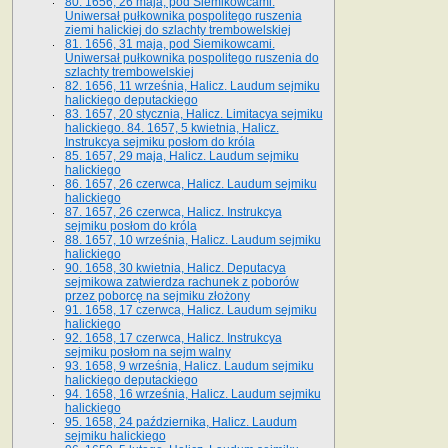
80. 1656, 26 maja, pod Siemikowcami.
Uniwersał pułkownika pospolitego ruszenia
ziemi halickiej do szlachty trembowelskiej
81. 1656, 31 maja, pod Siemikowcami.
Uniwersał pułkownika pospolitego ruszenia do
szlachty trembowelskiej
82. 1656, 11 września, Halicz. Laudum sejmiku
halickiego deputackiego
83. 1657, 20 stycznia, Halicz. Limitacya sejmiku
halickiego. 84. 1657, 5 kwietnia, Halicz.
Instrukcya sejmiku posłom do króla
85. 1657, 29 maja, Halicz. Laudum sejmiku
halickiego
86. 1657, 26 czerwca, Halicz. Laudum sejmiku
halickiego
87. 1657, 26 czerwca, Halicz. Instrukcya
sejmiku posłom do króla
88. 1657, 10 września, Halicz. Laudum sejmiku
halickiego
90. 1658, 30 kwietnia, Halicz. Deputacya
sejmikowa zatwierdza rachunek z poborów
przez poborcę na sejmiku złożony
91. 1658, 17 czerwca, Halicz. Laudum sejmiku
halickiego
92. 1658, 17 czerwca, Halicz. Instrukcya
sejmiku posłom na sejm walny
93. 1658, 9 września, Halicz. Laudum sejmiku
halickiego deputackiego
94. 1658, 16 września, Halicz. Laudum sejmiku
halickiego
95. 1658, 24 października, Halicz. Laudum
sejmiku halickiego