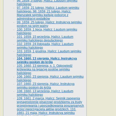
96. 1659, 5 lutego, Halicz. Laudum sejmiku
halickiego
97. 1659, 21 lutego, Halicz. Laudum sejmiku
halickiego. 98. 1659, 21 lutego, Halicz.
Marszałek sejmiku kwituje poborcę z
administracyi podatków
99. 1659, 25 lutego, Halicz. Instrukcya sejmiku
posłom na sejm walny
100. 1659, 1 lipca, Halicz. Laudum sejmiku
halickiego
101. 1659, 15 września, Halicz. Laudum
sejmiku halickiego deputackiego
102. 1659, 24 listopada, Halicz. Laudum
sejmiku halickiego
103. 1659, 1 grudnia, Halicz. Laudum sejmiku
halickiego
104. 1660, 13 sierpnia, Halicz. Instrukcya
sejmiku posłom do króla
105. 1660, 13 sierpnia, s. 1. Odpowiedź
królewska na legacyę posłów sejmiku
halickiego
106. 1660, 23 sierpnia, Halicz. Laudum sejmiku
halickiego
107. 1660, 23 sierpnia, Halicz. Instrukcya
sejmiku posłom do króla
108. 1660, 13 września, Halicz. Laudum
sejmiku halickiego
109. 1661, 2 marca, Halicz. Sejmik zapewnia
wynagrodzenie pisarzowi grodzkiemu za trudy
przepisywania i uporządkowania poszarpanych
przez nieprzyjaciela aktów grodzkich. 110.
1661, 21 maja, Halicz. Instrukcya sejmiku