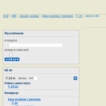
ICM
›
DIR
›
Zasoby polskie
›
Akta grodzkie i ziemskie
›
T. 24
› strona 165
Wyszukiwanie
w książce
szukaj w całej serii
Idź do
strona:
Pobierz pełen tekst
T. 24.txt
Nawigacja
Akta grodzkie i ziemskie
T. 24