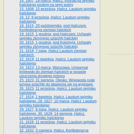
14. 1607, 19 marca, Halicz. Instrukcya sejmiku
halickiego posłom na sejm walny
15. 1608, 15 września, Halicz. Laudum sejmiku
halickiego
16. 13, 9 września, Halicz. Laudum sejmiku
halickiego
18. 1615, 20 października, pod Haliczem.
Konfederacya ziemian halickich
19. 1615, 1 grudnia, pod Haliczem. Uchwały
sejmiku zbrojnego szlachty halickiej
20. 1615, 1 grudnia, pod Kołomyją. Uchwały
sejmiku zbrojnego szlachty halickiej
21. 1618, 7 maja, Halicz Laudum ziemian
halickich.
22. 1619, 11 kwietnia, Halicz. Laudum sejmiku
halickiego
24. 1623, 13 marca, Warszawa. Uniwersał
królewski do ziemian halickich w sprawie
uiszczenia drugiego poboru
25. 1623, 31 sierpnia, Olesko. Wojewoda ruski
wzywa szlachtę do stawienia się na wyprawę.
26. 1623, 11 września, Halicz. Laudum sejmiku
halickiego
27. 1624, 1 kwietnia, Halicz. Laudum sejmiku
halickiego. 28. 1627, 10 marca, Halicz. Laudum
sejmiku halickiego
29. 1627, 6 maja, Halicz. Laudum sejmiku
halickiego. 30. 1628, 14 sierpnia, Halicz.
Laudum sejmiku halickiego
31. 1628, 11 września, Halicz. Laudum sejmiku
halickiego
32. 1632, 3 czerwca, Halicz. Konfederacya