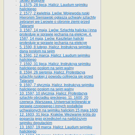
Słowo wstępne
1. 1575, 28 lipca, Halicz. Laudum sejmiku
halickiego
2. 1577, 2 kwietnia, Lwów. Wojewoda ruski
Hieronim Sieniawski ogłasza uchwały szlachty
zebranej we Lwowie o obronie ziemi przed
Tatarami
3. 1587, 14 maja, Lwów. Szlachta halicka i inna
protestuje w sprawie jechania na elekcyę. 4.
1587, 14 maja, Lwów. Kasztelan halicki
protestuje w sprawie jechania na elekcyę
5. 1590, 8 lutego, Halicz. Instrukcya sejmiku
dana posłom na sejm
6. 1591, 12 marca, Halicz. Laudum sejmiku
halickiego
7. 1592, 31 lipca, Halicz. Instrukcya sejmiku
halickiego posłom na sejm walny
8. 1594, 26 sierpnia, Halicz. Protestacya
szlachty ruskiej z powodu cofnięcia się przed
Tatarami
9. 1597, 7 stycznia, Halicz. Instrukcya sejmiku
halickiego posłom na sejm walny
10. 1597, 10 stycznia, Halicz. Protestacya
szlachty obrządku greckiego. 11. 1600, 20
czerwca, Warszawa. Uniwersał królewski w
sprawie czopowego i innych podatków
uchwalonych na sejmiku halickim 15 maja 1600
12. 1603, 31 lipca, Kraków. Wezwanie króla do
poparcia jego przedłożeń na najbliższym
sejmiku deputackim
13. 1607, 19 marca, Halicz. Laudum sejmiku
halickiego