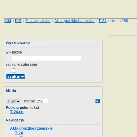
ICM
›
DIR
›
Zasoby polskie
›
Akta grodzkie i ziemskie
›
T. 24
› strona 258
Wyszukiwanie
w książce
szukaj w całej serii
Idź do
strona:
Pobierz pełen tekst
T. 24.txt
Nawigacja
Akta grodzkie i ziemskie
T. 24