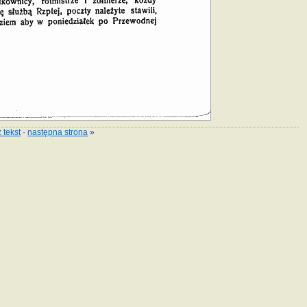
 tekst
·
następna strona
»