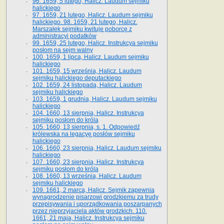
96. 1659, 5 lutego, Halicz. Laudum sejmiku
halickiego
97. 1659, 21 lutego, Halicz. Laudum sejmiku
halickiego. 98. 1659, 21 lutego, Halicz.
Marszałek sejmiku kwituje poborcę z
administracyi podatków
99. 1659, 25 lutego, Halicz. Instrukcya sejmiku
posłom na sejm walny
100. 1659, 1 lipca, Halicz. Laudum sejmiku
halickiego
101. 1659, 15 września, Halicz. Laudum
sejmiku halickiego deputackiego
102. 1659, 24 listopada, Halicz. Laudum
sejmiku halickiego
103. 1659, 1 grudnia, Halicz. Laudum sejmiku
halickiego
104. 1660, 13 sierpnia, Halicz. Instrukcya
sejmiku posłom do króla
105. 1660, 13 sierpnia, s. 1. Odpowiedź
królewska na legacyę posłów sejmiku
halickiego
106. 1660, 23 sierpnia, Halicz. Laudum sejmiku
halickiego
107. 1660, 23 sierpnia, Halicz. Instrukcya
sejmiku posłom do króla
108. 1660, 13 września, Halicz. Laudum
sejmiku halickiego
109. 1661, 2 marca, Halicz. Sejmik zapewnia
wynagrodzenie pisarzowi grodzkiemu za trudy
przepisywania i uporządkowania poszarpanych
przez nieprzyjaciela aktów grodzkich. 110.
1661, 21 maja, Halicz. Instrukcya sejmiku