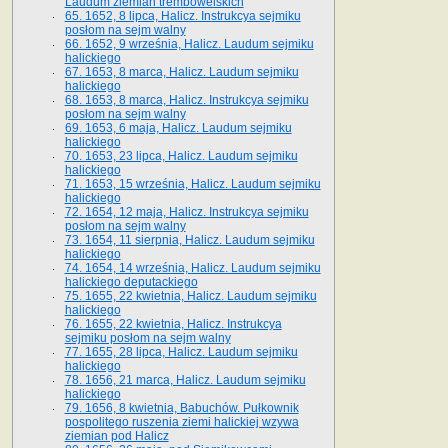
Laudum ziemian trembowelskich
65. 1652, 8 lipca, Halicz. Instrukcya sejmiku
posłom na sejm walny
66. 1652, 9 września, Halicz. Laudum sejmiku
halickiego
67. 1653, 8 marca, Halicz. Laudum sejmiku
halickiego
68. 1653, 8 marca, Halicz. Instrukcya sejmiku
posłom na sejm walny
69. 1653, 6 maja, Halicz. Laudum sejmiku
halickiego
70. 1653, 23 lipca, Halicz. Laudum sejmiku
halickiego
71. 1653, 15 września, Halicz. Laudum sejmiku
halickiego
72. 1654, 12 maja, Halicz. Instrukcya sejmiku
posłom na sejm walny
73. 1654, 11 sierpnia, Halicz. Laudum sejmiku
halickiego
74. 1654, 14 września, Halicz. Laudum sejmiku
halickiego deputackiego
75. 1655, 22 kwietnia, Halicz. Laudum sejmiku
halickiego
76. 1655, 22 kwietnia, Halicz. Instrukcya
sejmiku posłom na sejm walny
77. 1655, 28 lipca, Halicz. Laudum sejmiku
halickiego
78. 1656, 21 marca, Halicz. Laudum sejmiku
halickiego
79. 1656, 8 kwietnia, Babuchów. Pułkownik
pospolitego ruszenia ziemi halickiej wzywa
ziemian pod Halicz