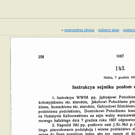
«
poprzednia strona
·
pobierz skan
·
pobierz