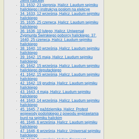
ziemi halickiej
33. 1632, 23 sierpnia, Halicz. Laudum sejmiku
halickiego i instrukcya posłom na elekcyę
34. 1633, 12 września, Halicz. Laudum sejmiku
halickiego
35. 1635, 25 czerwca, Halicz. Laudum sejmiku
halickiego
36. 1636, 10 lutego, Halicz. Uniwersał
Zygmunta Świrskiego poborcy halickiego. 37.
1640, 25 czerwca, Halicz. Laudum sejmiku
halickiego
38. 1640, 10 września, Halicz. Laudum sejmiku
halickiego
39. 1642, 15 maja, Halicz. Laudum sejmiku
halickiego
40. 1642, 15 września, Halicz. Laudum sejmiku
halickiego deputackiego
41. 1642, 15 września, Halicz. Laudum sejmiku
halickiego
42. 1642, 19 grudnia, Halicz. Laudum sejmiku
halickiego
43. 1643, 4 maja, Halicz. Laudum sejmiku
halickiego
44. 1643, 14 września, Halicz. Laudum sejmiku
halickiego
45. 1645, 7 października, Halicz. Protest
wojewody podolskiego z powodu wyprawiania
burd na sejmiku halickim
46. 1646, 6 września, Halicz. Laudum sejmiku
halickiego
47. 1646, 6 września, Halicz. Uniwersał sejmiku
halickiego