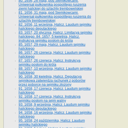
80. 1656, 26 maja, pod Siemikowcami.
Uniwersał pułkownika pospolitego ruszenia
ziemi halickiej do szlachty trembowelskiej
81. 1656, 31 maja, pod Siemikowcami.
Uniwersał pułkownika pospolitego ruszenia do
szlachty trembowelskiej
82. 1656, 11 września, Halicz. Laudum sejmiku
halickiego deputackiego
83. 1657, 20 stycznia, Halicz. Limitacya sejmiku
halickiego. 84. 1657, 5 kwietnia, Halicz.
Instrukcya sejmiku posłom do króla
85. 1657, 29 maja, Halicz. Laudum sejmiku
halickiego
86. 1657, 26 czerwca, Halicz. Laudum sejmiku
halickiego
87. 1657, 26 czerwca, Halicz. Instrukcya
sejmiku posłom do króla
88. 1657, 10 września, Halicz. Laudum sejmiku
halickiego
90. 1658, 30 kwietnia, Halicz. Deputacya
sejmikowa zatwierdza rachunek z poborów
przez poborcę na sejmiku złożony
91. 1658, 17 czerwca, Halicz. Laudum sejmiku
halickiego
92. 1658, 17 czerwca, Halicz. Instrukcya
sejmiku posłom na sejm walny
93. 1658, 9 września, Halicz. Laudum sejmiku
halickiego deputackiego
94. 1658, 16 września, Halicz. Laudum sejmiku
halickiego
95. 1658, 24 października, Halicz. Laudum
sejmiku halickiego