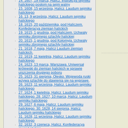
14. 1607, 19 marca, Halicz. Instrukcya sejmiku
halickiego posłom na sejm walny
15. 1608, 15 września, Halicz. Laudum sejmiku
halickiego
16. 13, 9 września, Halicz. Laudum sejmiku
halickiego
18. 1615, 20 października, pod Haliczem.
Konfederacya ziemian halickich
19. 1615, 1 grudnia, pod Haliczem. Uchwały
sejmiku zbrojnego szlachty halickiej
20. 1615, 1 grudnia, pod Kołomyją. Uchwały
sejmiku zbrojnego szlachty halickiej
21. 1618, 7 maja, Halicz Laudum ziemian
halickich.
22. 1619, 11 kwietnia, Halicz. Laudum sejmiku
halickiego
24. 1623, 13 marca, Warszawa. Uniwersał
królewski do ziemian halickich w sprawie
uiszczenia drugiego poboru
25. 1623, 31 sierpnia, Olesko. Wojewoda ruski
wzywa szlachtę do stawienia się na wyprawę.
26. 1623, 11 września, Halicz. Laudum sejmiku
halickiego
27. 1624, 1 kwietnia, Halicz. Laudum sejmiku
halickiego. 28. 1627, 10 marca, Halicz. Laudum
sejmiku halickiego
29. 1627, 6 maja, Halicz. Laudum sejmiku
halickiego. 30. 1628, 14 sierpnia, Halicz.
Laudum sejmiku halickiego
31. 1628, 11 września, Halicz. Laudum sejmiku
halickiego
32. 1632, 3 czerwca, Halicz. Konfederacya