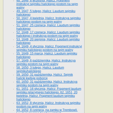
48. 1646, 6 września, Halicz. Fragment
instrukcyi sejmiku halickiego postom na sejm
walny
49. 1647, 5 lutego, Halicz. Laudum sejmiku
halickiego
50. 1647, 4 kwietnia, Halicz. Instrukcya sejmiku
halickiego postom na sejm walny
51. 1647, 25 czerwca, Halicz. Laudum sejmiku
halickiego
52. 1648, 17 czerwca, Halicz. Laudum sejmiku
halickiego i instrukcya postom na sejm walny
53. 1648, 20 sierpnia, Halicz. Laudum sejmiku
halickiego
54. 1649, 4 stycznia, Halicz. Fragment instrukcyi
sejmiku halickiego postom na sejm walny
55. 1649, 15 marca, Halicz. Laudum sejmiku
halickiego
57. 1649, 6 października, Halicz. Instrukcya
sejmiku postom na sejm walny
58. 1650, 3 lutego, Halicz. Laudum
sejmikuhalickiego
59. 1650, 31 października, Halicz. Sejmik
halicki kwituje poborcę
60. 1650, 31 października, Halicz. Instrukcya
sejmiku postom na sejm walny
61. 1651, 16 stycznia, Halicz. Fragment laudum
sejmiku relacyjnego halickiego. 62. 1651, 20
kwietnia, Halicz. Fragment laudum sejmiku
halickiego
63. 1652, 8 stycznia, Halicz. Instrukcya sejmiku
postom na sejm walny
64. 1652, 8 czerwca, na zamku w Trembowli.