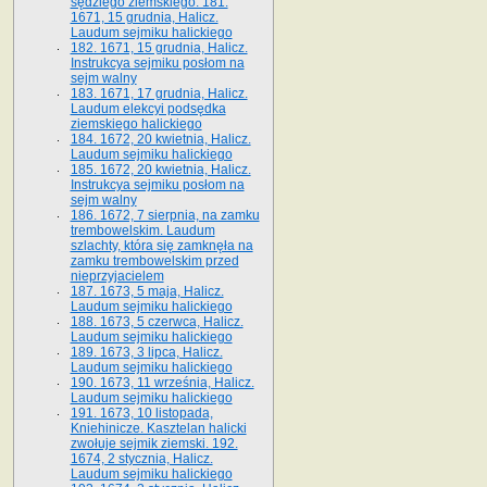
sędziego ziemskiego. 181.
1671, 15 grudnia, Halicz.
Laudum sejmiku halickiego
182. 1671, 15 grudnia, Halicz.
Instrukcya sejmiku posłom na
sejm walny
183. 1671, 17 grudnia, Halicz.
Laudum elekcyi podsędka
ziemskiego halickiego
184. 1672, 20 kwietnia, Halicz.
Laudum sejmiku halickiego
185. 1672, 20 kwietnia, Halicz.
Instrukcya sejmiku posłom na
sejm walny
186. 1672, 7 sierpnia, na zamku
trembowelskim. Laudum
szlachty, która się zamknęła na
zamku trembowelskim przed
nieprzyjacielem
187. 1673, 5 maja, Halicz.
Laudum sejmiku halickiego
188. 1673, 5 czerwca, Halicz.
Laudum sejmiku halickiego
189. 1673, 3 lipca, Halicz.
Laudum sejmiku halickiego
190. 1673, 11 września, Halicz.
Laudum sejmiku halickiego
191. 1673, 10 listopada,
Kniehinicze. Kasztelan halicki
zwołuje sejmik ziemski. 192.
1674, 2 stycznia, Halicz.
Laudum sejmiku halickiego