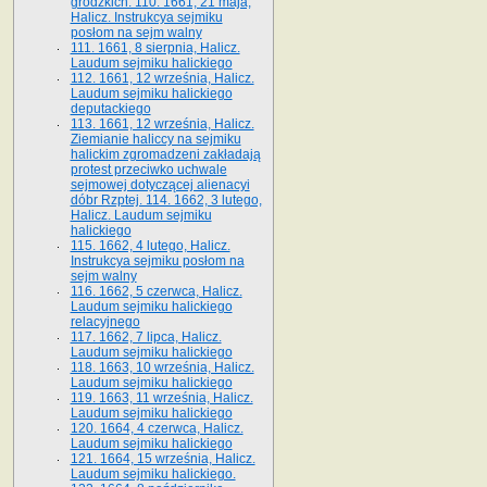
grodzkich. 110. 1661, 21 maja,
Halicz. Instrukcya sejmiku
posłom na sejm walny
111. 1661, 8 sierpnia, Halicz.
Laudum sejmiku halickiego
112. 1661, 12 września, Halicz.
Laudum sejmiku halickiego
deputackiego
113. 1661, 12 września, Halicz.
Ziemianie haliccy na sejmiku
halickim zgromadzeni zakładają
protest przeciwko uchwale
sejmowej dotyczącej alienacyi
dóbr Rzptej. 114. 1662, 3 lutego,
Halicz. Laudum sejmiku
halickiego
115. 1662, 4 lutego, Halicz.
Instrukcya sejmiku posłom na
sejm walny
116. 1662, 5 czerwca, Halicz.
Laudum sejmiku halickiego
relacyjnego
117. 1662, 7 lipca, Halicz.
Laudum sejmiku halickiego
118. 1663, 10 września, Halicz.
Laudum sejmiku halickiego
119. 1663, 11 września, Halicz.
Laudum sejmiku halickiego
120. 1664, 4 czerwca, Halicz.
Laudum sejmiku halickiego
121. 1664, 15 września, Halicz.
Laudum sejmiku halickiego.