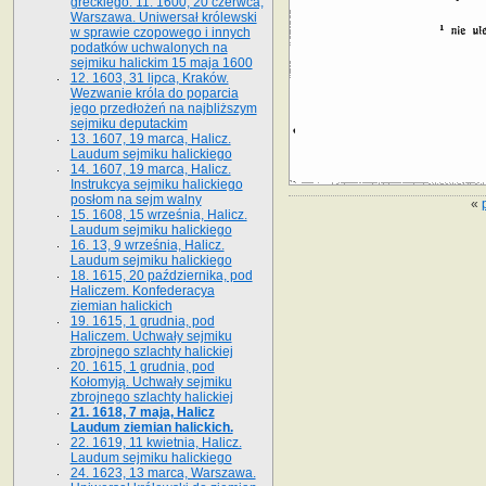
greckiego. 11. 1600, 20 czerwca,
Warszawa. Uniwersał królewski
w sprawie czopowego i innych
podatków uchwalonych na
sejmiku halickim 15 maja 1600
12. 1603, 31 lipca, Kraków.
Wezwanie króla do poparcia
jego przedłożeń na najbliższym
sejmiku deputackim
13. 1607, 19 marca, Halicz.
Laudum sejmiku halickiego
14. 1607, 19 marca, Halicz.
Instrukcya sejmiku halickiego
posłom na sejm walny
«
15. 1608, 15 września, Halicz.
Laudum sejmiku halickiego
16. 13, 9 września, Halicz.
Laudum sejmiku halickiego
18. 1615, 20 października, pod
Haliczem. Konfederacya
ziemian halickich
19. 1615, 1 grudnia, pod
Haliczem. Uchwały sejmiku
zbrojnego szlachty halickiej
20. 1615, 1 grudnia, pod
Kołomyją. Uchwały sejmiku
zbrojnego szlachty halickiej
21. 1618, 7 maja, Halicz
Laudum ziemian halickich.
22. 1619, 11 kwietnia, Halicz.
Laudum sejmiku halickiego
24. 1623, 13 marca, Warszawa.