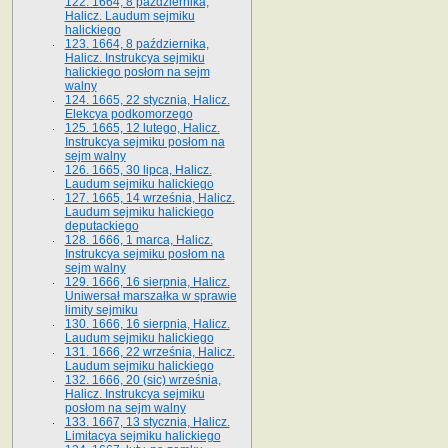
122. 1664, 8 października,
Halicz. Laudum sejmiku
halickiego
123. 1664, 8 października,
Halicz. Instrukcya sejmiku
halickiego posłom na sejm
walny
124. 1665, 22 stycznia, Halicz.
Elekcya podkomorzego
125. 1665, 12 lutego, Halicz.
Instrukcya sejmiku posłom na
sejm walny
126. 1665, 30 lipca, Halicz.
Laudum sejmiku halickiego
127. 1665, 14 września, Halicz.
Laudum sejmiku halickiego
deputackiego
128. 1666, 1 marca, Halicz.
Instrukcya sejmiku posłom na
sejm walny
129. 1666, 16 sierpnia, Halicz.
Uniwersał marszałka w sprawie
limity sejmiku
130. 1666, 16 sierpnia, Halicz.
Laudum sejmiku halickiego
131. 1666, 22 września, Halicz.
Laudum sejmiku halickiego
132. 1666, 20 (sic) września,
Halicz. Instrukcya sejmiku
posłom na sejm walny
133. 1667, 13 stycznia, Halicz.
Limitacya sejmiku halickiego