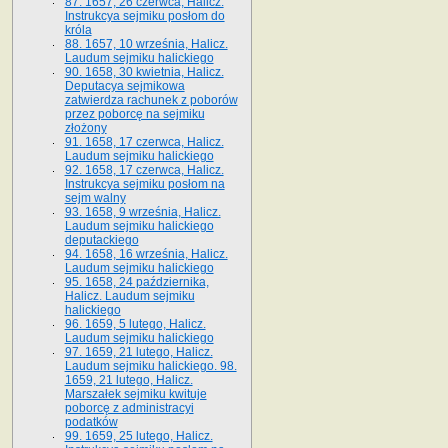
87. 1657, 26 czerwca, Halicz.
Instrukcya sejmiku posłom do
króla
88. 1657, 10 września, Halicz.
Laudum sejmiku halickiego
90. 1658, 30 kwietnia, Halicz.
Deputacya sejmikowa
zatwierdza rachunek z poborów
przez poborcę na sejmiku
złożony
91. 1658, 17 czerwca, Halicz.
Laudum sejmiku halickiego
92. 1658, 17 czerwca, Halicz.
Instrukcya sejmiku posłom na
sejm walny
93. 1658, 9 września, Halicz.
Laudum sejmiku halickiego
deputackiego
94. 1658, 16 września, Halicz.
Laudum sejmiku halickiego
95. 1658, 24 października,
Halicz. Laudum sejmiku
halickiego
96. 1659, 5 lutego, Halicz.
Laudum sejmiku halickiego
97. 1659, 21 lutego, Halicz.
Laudum sejmiku halickiego. 98.
1659, 21 lutego, Halicz.
Marszałek sejmiku kwituje
poborcę z administracyi
podatków
99. 1659, 25 lutego, Halicz.