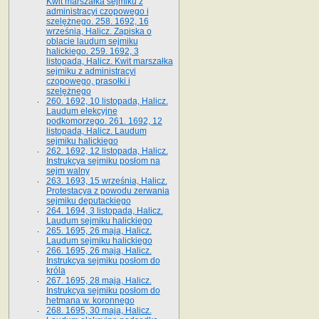
Kwit marszałka sejmiku z
administracyi czopowego i
szelężnego. 258. 1692, 16
września, Halicz. Zapiska o
oblacie laudum sejmiku
halickiego. 259. 1692, 3
listopada, Halicz. Kwit marszałka
sejmiku z administracyi
czopowego, prasołki i
szelężnego
260. 1692, 10 listopada, Halicz.
Laudum elekcyjne
podkomorzego. 261. 1692, 12
listopada, Halicz. Laudum
sejmiku halickiego
262. 1692, 12 listopada, Halicz.
Instrukcya sejmiku posłom na
sejm walny
263. 1693, 15 września, Halicz.
Protestacya z powodu zerwania
sejmiku deputackiego
264. 1694, 3 listopada, Halicz.
Laudum sejmiku halickiego
265. 1695, 26 maja, Halicz.
Laudum sejmiku halickiego
266. 1695, 26 maja, Halicz.
Instrukcya sejmiku posłom do
króla
267. 1695, 28 maja, Halicz.
Instrukcya sejmiku posłom do
hetmana w. koronnego
268. 1695, 30 maja, Halicz.