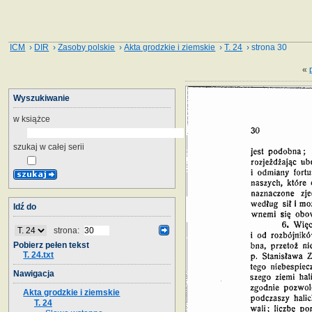
ICM
›
DIR
›
Zasoby polskie
›
Akta grodzkie i ziemskie
›
T. 24
› strona 30
«
Wyszukiwanie
w książce
szukaj w całej serii
Idź do
strona:
Pobierz pełen tekst
T. 24.txt
Nawigacja
Akta grodzkie i ziemskie
T. 24