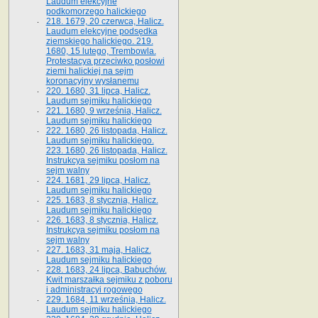
Laudum elekcyjne
podkomorzego halickiego
218. 1679, 20 czerwca, Halicz.
Laudum elekcyjne podsędka
ziemskiego halickiego. 219.
1680, 15 lutego, Trembowla.
Protestacya przeciwko posłowi
ziemi halickiej na sejm
koronacyjny wysłanemu
220. 1680, 31 lipca, Halicz.
Laudum sejmiku halickiego
221. 1680, 9 września, Halicz.
Laudum sejmiku halickiego
222. 1680, 26 listopada, Halicz.
Laudum sejmiku halickiego.
223. 1680, 26 listopada, Halicz.
Instrukcya sejmiku posłom na
sejm walny
224. 1681, 29 lipca, Halicz.
Laudum sejmiku halickiego
225. 1683, 8 stycznia, Halicz.
Laudum sejmiku halickiego
226. 1683, 8 stycznia, Halicz.
Instrukcya sejmiku posłom na
sejm walny
227. 1683, 31 maja, Halicz.
Laudum sejmiku halickiego
228. 1683, 24 lipca, Babuchów.
Kwit marszałka sejmiku z poboru
i administracyi rogowego
229. 1684, 11 września, Halicz.
Laudum sejmiku halickiego