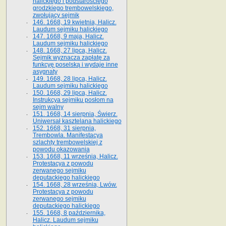
halickiego i podstarościego
grodzkiego trembowelskiego,
zwołujący sejmik
146. 1668, 19 kwietnia, Halicz.
Laudum sejmiku halickiego
147. 1668, 9 maja, Halicz.
Laudum sejmiku halickiego
148. 1668, 27 lipca, Halicz.
Sejmik wyznacza zapłatę za
funkcyę poselską i wydaje inne
asygnaty
149. 1668, 28 lipca, Halicz.
Laudum sejmiku halickiego
150. 1668, 29 lipca, Halicz.
Instrukcya sejmiku posłom na
sejm walny
151. 1668, 14 sierpnia, Świerz.
Uniwersał kasztelana halickiego
152. 1668, 31 sierpnia,
Trembowla. Manifestacya
szlachty trembowelskiej z
powodu okazowania
153. 1668, 11 września, Halicz.
Protestacya z powodu
zerwanego sejmiku
deputackiego halickiego
154. 1668, 28 września, Lwów.
Protestacya z powodu
zerwanego sejmiku
deputackiego halickiego
155. 1668, 8 października,
Halicz. Laudum sejmiku