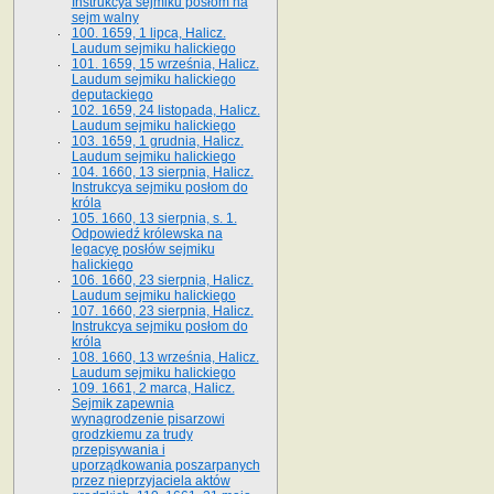
Instrukcya sejmiku posłom na
sejm walny
100. 1659, 1 lipca, Halicz.
Laudum sejmiku halickiego
101. 1659, 15 września, Halicz.
Laudum sejmiku halickiego
deputackiego
102. 1659, 24 listopada, Halicz.
Laudum sejmiku halickiego
103. 1659, 1 grudnia, Halicz.
Laudum sejmiku halickiego
104. 1660, 13 sierpnia, Halicz.
Instrukcya sejmiku posłom do
króla
105. 1660, 13 sierpnia, s. 1.
Odpowiedź królewska na
legacyę posłów sejmiku
halickiego
106. 1660, 23 sierpnia, Halicz.
Laudum sejmiku halickiego
107. 1660, 23 sierpnia, Halicz.
Instrukcya sejmiku posłom do
króla
108. 1660, 13 września, Halicz.
Laudum sejmiku halickiego
109. 1661, 2 marca, Halicz.
Sejmik zapewnia
wynagrodzenie pisarzowi
grodzkiemu za trudy
przepisywania i
uporządkowania poszarpanych
przez nieprzyjaciela aktów