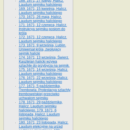
168. 1671, 27 lutego, Halicz.
Laudum sejmiku halickiego
169. 1671, 15 kwietnia, Halicz.
Laudum sejmiku halickiego
170. 1671, 26 maja, Halicz.
Laudum sejmiku halickiego
171. 1671, 12 czerwca, Halicz.
Instrukcya sejmiku posłom do
króla
172. 1671, 12 czerwca, Halicz.
Laudum sejmiku halickiego
173. 1671, 9 września, Lublin.
Uniwersał króla, zwołujący
sejmik halicki
174. 1671, 13 września, Świerz.
Kasztelan halicki wzywa
szlachtę do przybycia na sejmik.
175. 1671, 14 września, Halicz.
Laudum sejmiku halickiego
176. 1671, 22 września, Halicz.
Laudum sejmiku halickiego
177. 1671, 5 października,
Trembowla. Protestacya szlachty
trembowelskiej przeciwko
uchwałom sejmiku
178. 1671, 29 października,
Halicz. Laudum sejmiku
halickiego. 179. 1671, 6
listopada, Halicz. Laudum
sejmiku halickiego
180. 1671, 23 listopada, Halicz.
Laudum elekcyjne na urząd