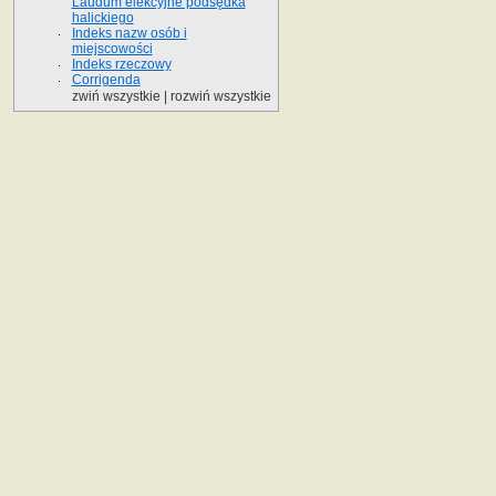
Laudum elekcyjne podsędka
halickiego
Indeks nazw osób i
miejscowości
Indeks rzeczowy
Corrigenda
zwiń wszystkie
|
rozwiń wszystkie