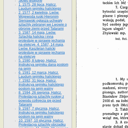
Słowo wstępne
1. 1575, 28 lipca, Halicz.
Laudum sejmiku halickiego
2. 1577, 2 kwietnia, Lwów.
Wojewoda ruski Hieronim
Sieniawski ogłasza uchwały
szlachty zebranej we Lwowie o
obronie ziemi przed Tatarami
3. 1587, 14 maja, Lwów.
Szlachta halicka i inna
protestuje w sprawie jechania
na elekcyę. 4. 1587, 14 maja,
Lwów. Kasztelan halicki
protestuje w sprawie jechania
na elekcyę
5. 1590, 8 lutego, Halicz.
Instrukcya sejmiku dana posłom
na sejm
6. 1591, 12 marca, Halicz.
Laudum sejmiku halickiego
7. 1592, 31 lipca, Halicz.
Instrukcya sejmiku halickiego
posłom na sejm walny
8. 1594, 26 sierpnia, Halicz.
Protestacya szlachty ruskiej z
powodu cofnięcia się przed
Tatarami
9. 1597, 7 stycznia, Halicz.
Instrukcya sejmiku halickiego
posłom na sejm walny
10. 1597, 10 stycznia, Halicz.
Protestacya szlachty obrządku