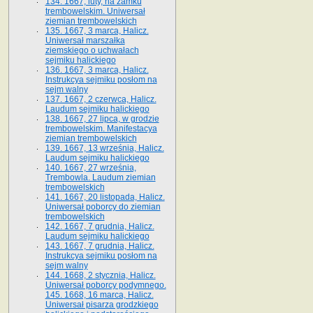
134. 1667, luty, na zamku
trembowelskim. Uniwersał
ziemian trembowelskich
135. 1667, 3 marca, Halicz.
Uniwersał marszałka
ziemskiego o uchwałach
sejmiku halickiego
136. 1667, 3 marca, Halicz.
Instrukcya sejmiku posłom na
sejm walny
137. 1667, 2 czerwca, Halicz.
Laudum sejmiku halickiego
138. 1667, 27 lipca, w grodzie
trembowelskim. Manifestacya
ziemian trembowelskich
139. 1667, 13 września, Halicz.
Laudum sejmiku halickiego
140. 1667, 27 września,
Trembowla. Laudum ziemian
trembowelskich
141. 1667, 20 listopada, Halicz.
Uniwersał poborcy do ziemian
trembowelskich
142. 1667, 7 grudnia, Halicz.
Laudum sejmiku halickiego
143. 1667, 7 grudnia, Halicz.
Instrukcya sejmiku posłom na
sejm walny
144. 1668, 2 stycznia, Halicz.
Uniwersał poborcy podymnego.
145. 1668, 16 marca, Halicz.
Uniwersał pisarza grodzkiego