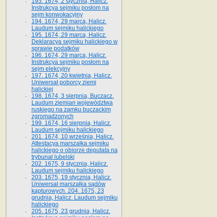
193. 1674, 2 stycznia, Halicz.
Instrukcya sejmiku posłom na
sejm konwokacyjny
194. 1674, 29 marca, Halicz.
Laudum sejmiku halickiego
195. 1674, 29 marca, Halicz.
Deklaracya sejmiku halickiego w
sprawie podatków
196. 1674, 29 marca, Halicz.
Instrukcya sejmiku posłom na
sejm elekcyjny
197. 1674, 20 kwietnia, Halicz.
Uniwersał poborcy ziemi
halickiej
198. 1674, 3 sierpnia, Buczacz.
Laudum ziemian województwa
ruskiego na zamku buczackim
zgromadzonych
199. 1674, 16 sierpnia, Halicz.
Laudum sejmiku halickiego
201. 1674, 10 września, Halicz.
Attestacya marszałka sejmiku
halickiego o obiorze deputata na
trybunał lubelski
202. 1675, 9 stycznia, Halicz.
Laudum sejmiku halickiego
203. 1675, 19 stycznia, Halicz.
Uniwersał marszałka sądów
kapturowych. 204. 1675, 23
grudnia, Halicz. Laudum sejmiku
halickiego
205. 1675, 23 grudnia, Halicz.