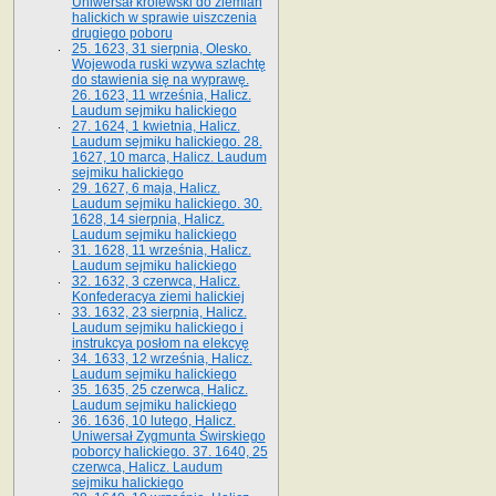
Uniwersał królewski do ziemian
halickich w sprawie uiszczenia
drugiego poboru
25. 1623, 31 sierpnia, Olesko.
Wojewoda ruski wzywa szlachtę
do stawienia się na wyprawę.
26. 1623, 11 września, Halicz.
Laudum sejmiku halickiego
27. 1624, 1 kwietnia, Halicz.
Laudum sejmiku halickiego. 28.
1627, 10 marca, Halicz. Laudum
sejmiku halickiego
29. 1627, 6 maja, Halicz.
Laudum sejmiku halickiego. 30.
1628, 14 sierpnia, Halicz.
Laudum sejmiku halickiego
31. 1628, 11 września, Halicz.
Laudum sejmiku halickiego
32. 1632, 3 czerwca, Halicz.
Konfederacya ziemi halickiej
33. 1632, 23 sierpnia, Halicz.
Laudum sejmiku halickiego i
instrukcya posłom na elekcyę
34. 1633, 12 września, Halicz.
Laudum sejmiku halickiego
35. 1635, 25 czerwca, Halicz.
Laudum sejmiku halickiego
36. 1636, 10 lutego, Halicz.
Uniwersał Zygmunta Świrskiego
poborcy halickiego. 37. 1640, 25
czerwca, Halicz. Laudum
sejmiku halickiego