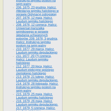
Instrukcya sejmiku posłom na
sejm walny
206. 1675, 23 grudnia, Halicz.
Attestacya sejmiku halickiego w
sprawie Ordynacyi ostrogskiej
207. 1676, 12 maja, Halicz.
Laudum sejmiku halickiego
208. 1676, 12 czerwca, Halicz.
Uniwersał marszałka
sejmikowego w sprawie
składania uchwalonych
poborów. 209. 1676, 3 grudnia,
Halicz. Instrukcya sejmiku
posłom na sejm walny
210. 1677, 29 marca, Halicz.
Laudum sejmiku deputackiego
211. 1677, 20 (?) czerwca,
Halicz. Laudum sejmiku
halickiego
212. 1677, 20 lipca, Halicz.
Laudum elekcyjne sędziego
ziemskiego halickiego
213. 1678, 21 lutego, Halicz.
Laudum sejmiku deputackiego.
214. 1678, 28 listopada, Halicz.
Instrukcya sejmiku posłom na
sejm walny
215. 1679, 25 maja, Halicz.
Laudum sejmiku halickiego
216. 1679, 26 maja, Halicz.
Laudum sejmiku deputackiego.
217. 1679, 5 czerwca, Halicz.