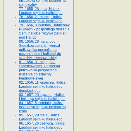
Instrukcya sejmiku posłom na
sejm walny
77. 1655, 28 lipca, Halicz.
Laudum sejmiku halickiego
78. 1656, 21 marca, Halicz.
Laudum sejmiku halickiego
79. 1656, 8 kwietnia, Babuchów.
Pułkownik pospolitego ruszenia
ziemi halickiej wzywa ziemian
pod Halicz
80. 1656, 26 maja, pod
Siemikowcami. Uniwersał
pułkownika pospolitego
ruszenia ziemi halickiej do
szlachty trembowelskiej
81. 1656, 31 maja, pod
Siemikowcami. Uniwersał
pułkownika pospolitego
ruszenia do szlachty
trembowelskiej
82. 1656, 11 września, Halicz.
Laudum sejmiku halickiego
deputackiego
83. 1657, 20 stycznia, Halicz.
Limitacya sejmiku halickiego.
84. 1657, 5 kwietnia, Halicz.
Instrukcya sejmiku posłom do
króla
85. 1657, 29 maja, Halicz.
Laudum sejmiku halickiego
86. 1657, 26 czerwca, Halicz.
Laudum sejmiku halickiego