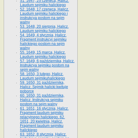
51. 1647, 25 czerwca, Halicz.
Laudum sejmiku halickiego
52. 1648, 17 czerwca, Halicz.
Laudum sejmiku halickiego i
instrukcya postom na sejm
walny
53. 1648, 20 sierpnia, Halicz.
Laudum sejmiku halickiego
54. 1649, 4 stycznia, Halicz.
Fragment instrukcyi sejmiku
halickiego postom na sejm
walny
55. 1649, 15 marca, Halicz.
Laudum sejmiku halickiego
57. 1649, 6 października, Halicz.
Instrukcya sejmiku postom na
sejm walny
58. 1650, 3 lutego, Halicz.
Laudum sejmikuhalickiego
59. 1650, 31 października,
Halicz. Sejmik halicki kwituje
poborcę
60. 1650, 31 października,
Halicz. Instrukcya sejmiku
postom na sejm walny
61. 1651, 16 stycznia, Halicz.
Fragment laudum sejmiku
relacyjnego halickiego. 62.
1651, 20 kwietnia, Halicz.
Fragment laudum sejmiku
halickiego
63. 1652, 8 stycznia, Halicz.