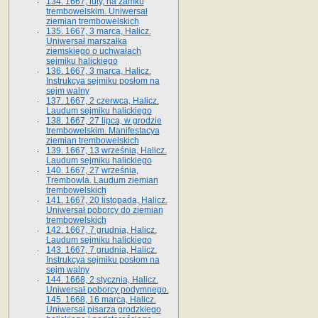
134. 1667, luty, na zamku
trembowelskim. Uniwersał
ziemian trembowelskich
135. 1667, 3 marca, Halicz.
Uniwersał marszałka
ziemskiego o uchwałach
sejmiku halickiego
136. 1667, 3 marca, Halicz.
Instrukcya sejmiku posłom na
sejm walny
137. 1667, 2 czerwca, Halicz.
Laudum sejmiku halickiego
138. 1667, 27 lipca, w grodzie
trembowelskim. Manifestacya
ziemian trembowelskich
139. 1667, 13 września, Halicz.
Laudum sejmiku halickiego
140. 1667, 27 września,
Trembowla. Laudum ziemian
trembowelskich
141. 1667, 20 listopada, Halicz.
Uniwersał poborcy do ziemian
trembowelskich
142. 1667, 7 grudnia, Halicz.
Laudum sejmiku halickiego
143. 1667, 7 grudnia, Halicz.
Instrukcya sejmiku posłom na
sejm walny
144. 1668, 2 stycznia, Halicz.
Uniwersał poborcy podymnego.
145. 1668, 16 marca, Halicz.
Uniwersał pisarza grodzkiego