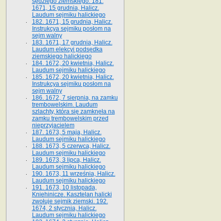
sędziego ziemskiego. 181.
1671, 15 grudnia, Halicz.
Laudum sejmiku halickiego
182. 1671, 15 grudnia, Halicz.
Instrukcya sejmiku posłom na
sejm walny
183. 1671, 17 grudnia, Halicz.
Laudum elekcyi podsędka
ziemskiego halickiego
184. 1672, 20 kwietnia, Halicz.
Laudum sejmiku halickiego
185. 1672, 20 kwietnia, Halicz.
Instrukcya sejmiku posłom na
sejm walny
186. 1672, 7 sierpnia, na zamku
trembowelskim. Laudum
szlachty, która się zamknęła na
zamku trembowelskim przed
nieprzyjacielem
187. 1673, 5 maja, Halicz.
Laudum sejmiku halickiego
188. 1673, 5 czerwca, Halicz.
Laudum sejmiku halickiego
189. 1673, 3 lipca, Halicz.
Laudum sejmiku halickiego
190. 1673, 11 września, Halicz.
Laudum sejmiku halickiego
191. 1673, 10 listopada,
Kniehinicze. Kasztelan halicki
zwołuje sejmik ziemski. 192.
1674, 2 stycznia, Halicz.
Laudum sejmiku halickiego