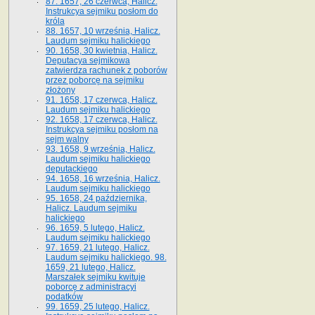
87. 1657, 26 czerwca, Halicz.
Instrukcya sejmiku posłom do
króla
88. 1657, 10 września, Halicz.
Laudum sejmiku halickiego
90. 1658, 30 kwietnia, Halicz.
Deputacya sejmikowa
zatwierdza rachunek z poborów
przez poborcę na sejmiku
złożony
91. 1658, 17 czerwca, Halicz.
Laudum sejmiku halickiego
92. 1658, 17 czerwca, Halicz.
Instrukcya sejmiku posłom na
sejm walny
93. 1658, 9 września, Halicz.
Laudum sejmiku halickiego
deputackiego
94. 1658, 16 września, Halicz.
Laudum sejmiku halickiego
95. 1658, 24 października,
Halicz. Laudum sejmiku
halickiego
96. 1659, 5 lutego, Halicz.
Laudum sejmiku halickiego
97. 1659, 21 lutego, Halicz.
Laudum sejmiku halickiego. 98.
1659, 21 lutego, Halicz.
Marszałek sejmiku kwituje
poborcę z administracyi
podatków
99. 1659, 25 lutego, Halicz.