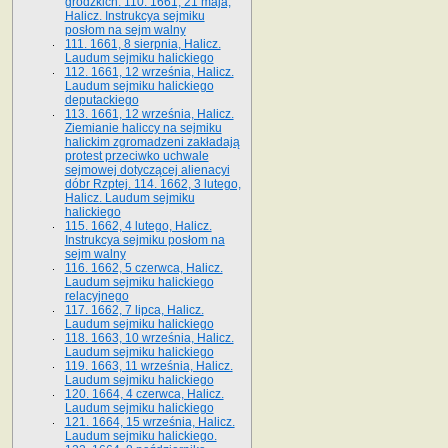
grodzkich. 110. 1661, 21 maja,
Halicz. Instrukcya sejmiku
posłom na sejm walny
111. 1661, 8 sierpnia, Halicz.
Laudum sejmiku halickiego
112. 1661, 12 września, Halicz.
Laudum sejmiku halickiego
deputackiego
113. 1661, 12 września, Halicz.
Ziemianie haliccy na sejmiku
halickim zgromadzeni zakładają
protest przeciwko uchwale
sejmowej dotyczącej alienacyi
dóbr Rzptej. 114. 1662, 3 lutego,
Halicz. Laudum sejmiku
halickiego
115. 1662, 4 lutego, Halicz.
Instrukcya sejmiku posłom na
sejm walny
116. 1662, 5 czerwca, Halicz.
Laudum sejmiku halickiego
relacyjnego
117. 1662, 7 lipca, Halicz.
Laudum sejmiku halickiego
118. 1663, 10 września, Halicz.
Laudum sejmiku halickiego
119. 1663, 11 września, Halicz.
Laudum sejmiku halickiego
120. 1664, 4 czerwca, Halicz.
Laudum sejmiku halickiego
121. 1664, 15 września, Halicz.
Laudum sejmiku halickiego.