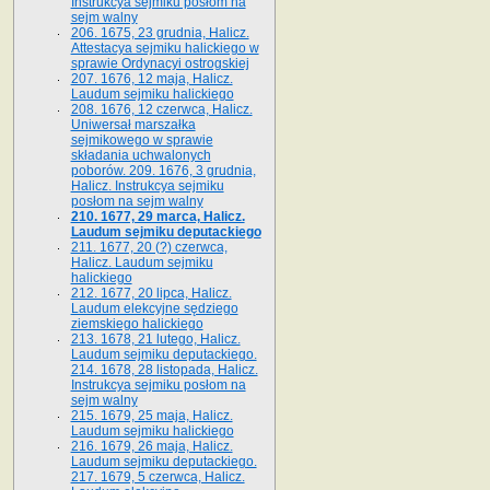
Instrukcya sejmiku posłom na
sejm walny
206. 1675, 23 grudnia, Halicz.
Attestacya sejmiku halickiego w
sprawie Ordynacyi ostrogskiej
207. 1676, 12 maja, Halicz.
Laudum sejmiku halickiego
208. 1676, 12 czerwca, Halicz.
Uniwersał marszałka
sejmikowego w sprawie
składania uchwalonych
poborów. 209. 1676, 3 grudnia,
Halicz. Instrukcya sejmiku
posłom na sejm walny
210. 1677, 29 marca, Halicz.
Laudum sejmiku deputackiego
211. 1677, 20 (?) czerwca,
Halicz. Laudum sejmiku
halickiego
212. 1677, 20 lipca, Halicz.
Laudum elekcyjne sędziego
ziemskiego halickiego
213. 1678, 21 lutego, Halicz.
Laudum sejmiku deputackiego.
214. 1678, 28 listopada, Halicz.
Instrukcya sejmiku posłom na
sejm walny
215. 1679, 25 maja, Halicz.
Laudum sejmiku halickiego
216. 1679, 26 maja, Halicz.
Laudum sejmiku deputackiego.
217. 1679, 5 czerwca, Halicz.