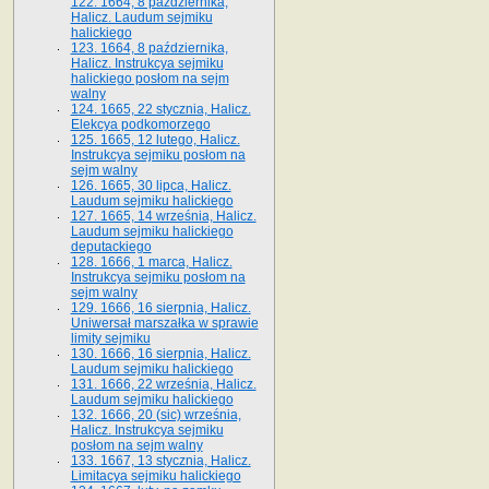
122. 1664, 8 października,
Halicz. Laudum sejmiku
halickiego
123. 1664, 8 października,
Halicz. Instrukcya sejmiku
halickiego posłom na sejm
walny
124. 1665, 22 stycznia, Halicz.
Elekcya podkomorzego
125. 1665, 12 lutego, Halicz.
Instrukcya sejmiku posłom na
sejm walny
126. 1665, 30 lipca, Halicz.
Laudum sejmiku halickiego
127. 1665, 14 września, Halicz.
Laudum sejmiku halickiego
deputackiego
128. 1666, 1 marca, Halicz.
Instrukcya sejmiku posłom na
sejm walny
129. 1666, 16 sierpnia, Halicz.
Uniwersał marszałka w sprawie
limity sejmiku
130. 1666, 16 sierpnia, Halicz.
Laudum sejmiku halickiego
131. 1666, 22 września, Halicz.
Laudum sejmiku halickiego
132. 1666, 20 (sic) września,
Halicz. Instrukcya sejmiku
posłom na sejm walny
133. 1667, 13 stycznia, Halicz.
Limitacya sejmiku halickiego