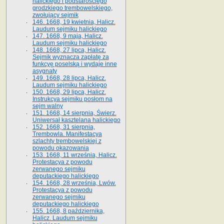
halickiego i podstarościego
grodzkiego trembowelskiego,
zwołujący sejmik
146. 1668, 19 kwietnia, Halicz.
Laudum sejmiku halickiego
147. 1668, 9 maja, Halicz.
Laudum sejmiku halickiego
148. 1668, 27 lipca, Halicz.
Sejmik wyznacza zapłatę za
funkcyę poselską i wydaje inne
asygnaty
149. 1668, 28 lipca, Halicz.
Laudum sejmiku halickiego
150. 1668, 29 lipca, Halicz.
Instrukcya sejmiku posłom na
sejm walny
151. 1668, 14 sierpnia, Świerz.
Uniwersał kasztelana halickiego
152. 1668, 31 sierpnia,
Trembowla. Manifestacya
szlachty trembowelskiej z
powodu okazowania
153. 1668, 11 września, Halicz.
Protestacya z powodu
zerwanego sejmiku
deputackiego halickiego
154. 1668, 28 września, Lwów.
Protestacya z powodu
zerwanego sejmiku
deputackiego halickiego
155. 1668, 8 października,
Halicz. Laudum sejmiku