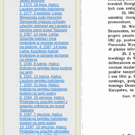
Słowo wstępne
1. 1575, 28 lipca, Halicz.
Laudum sejmiku halickiego
2. 1577, 2 kwietnia, Lwów.
Wojewoda ruski Hieronim
Sieniawski ogłasza uchwały
szlachty zebranej we Lwowie o
obronie ziemi przed Tatarami
3. 1587, 14 maja, Lwów.
Szlachta halicka i inna
protestuje w sprawie jechania
na elekcyę. 4. 1587, 14 maja,
Lwów. Kasztelan halicki
protestuje w sprawie jechania
na elekcyę
5. 1590, 8 lutego, Halicz.
Instrukcya sejmiku dana posłom
na sejm
6. 1591, 12 marca, Halicz.
Laudum sejmiku halickiego
7. 1592, 31 lipca, Halicz.
Instrukcya sejmiku halickiego
posłom na sejm walny
8. 1594, 26 sierpnia, Halicz.
Protestacya szlachty ruskiej z
powodu cofnięcia się przed
Tatarami
9. 1597, 7 stycznia, Halicz.
Instrukcya sejmiku halickiego
posłom na sejm walny
10. 1597, 10 stycznia, Halicz.
Protestacya szlachty obrządku