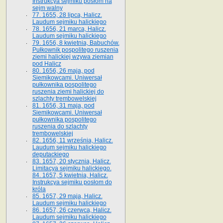
Instrukcya sejmiku posłom na
sejm walny
77. 1655, 28 lipca, Halicz.
Laudum sejmiku halickiego
78. 1656, 21 marca, Halicz.
Laudum sejmiku halickiego
79. 1656, 8 kwietnia, Babuchów.
Pułkownik pospolitego ruszenia
ziemi halickiej wzywa ziemian
pod Halicz
80. 1656, 26 maja, pod
Siemikowcami. Uniwersał
pułkownika pospolitego
ruszenia ziemi halickiej do
szlachty trembowelskiej
81. 1656, 31 maja, pod
Siemikowcami. Uniwersał
pułkownika pospolitego
ruszenia do szlachty
trembowelskiej
82. 1656, 11 września, Halicz.
Laudum sejmiku halickiego
deputackiego
83. 1657, 20 stycznia, Halicz.
Limitacya sejmiku halickiego.
84. 1657, 5 kwietnia, Halicz.
Instrukcya sejmiku posłom do
króla
85. 1657, 29 maja, Halicz.
Laudum sejmiku halickiego
86. 1657, 26 czerwca, Halicz.
Laudum sejmiku halickiego