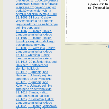
greckiego. 11. 1600, 20 czerwca,
Warszawa. Uniwersał królewski
w sprawie czopowego i innych
podatków uchwalonych na
sejmiku halickim 15 maja 1600
12. 1603, 31 lipca, Kraków.
Wezwanie króla do poparcia
jego przedłożeń na najbliższym
sejmiku deputackim
13. 1607, 19 marca, Halicz.
Laudum sejmiku halickiego
14. 1607, 19 marca, Halicz.
Instrukcya sejmiku halickiego
posłom na sejm walny
«
15. 1608, 15 września, Halicz.
Laudum sejmiku halickiego
16. 13, 9 września, Halicz.
Laudum sejmiku halickiego
18. 1615, 20 października, pod
Haliczem. Konfederacya
ziemian halickich
19. 1615, 1 grudnia, pod
Haliczem. Uchwały sejmiku
zbrojnego szlachty halickiej
20. 1615, 1 grudnia, pod
Kołomyją. Uchwały sejmiku
zbrojnego szlachty halickiej
21. 1618, 7 maja, Halicz
Laudum ziemian halickich.
22. 1619, 11 kwietnia, Halicz.
Laudum sejmiku halickiego
24. 1623, 13 marca, Warszawa.