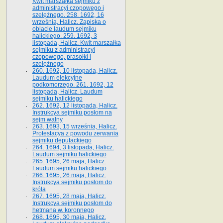
Kwit marszałka sejmiku z
administracyi czopowego i
szelężnego. 258. 1692, 16
września, Halicz. Zapiska o
oblacie laudum sejmiku
halickiego. 259. 1692, 3
listopada, Halicz. Kwit marszałka
sejmiku z administracyi
czopowego, prasołki i
szelężnego
260. 1692, 10 listopada, Halicz.
Laudum elekcyjne
podkomorzego. 261. 1692, 12
listopada, Halicz. Laudum
sejmiku halickiego
262. 1692, 12 listopada, Halicz.
Instrukcya sejmiku posłom na
sejm walny
263. 1693, 15 września, Halicz.
Protestacya z powodu zerwania
sejmiku deputackiego
264. 1694, 3 listopada, Halicz.
Laudum sejmiku halickiego
265. 1695, 26 maja, Halicz.
Laudum sejmiku halickiego
266. 1695, 26 maja, Halicz.
Instrukcya sejmiku posłom do
króla
267. 1695, 28 maja, Halicz.
Instrukcya sejmiku posłom do
hetmana w. koronnego
268. 1695, 30 maja, Halicz.