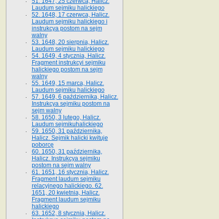
51. 1647, 25 czerwca, Halicz.
Laudum sejmiku halickiego
52. 1648, 17 czerwca, Halicz.
Laudum sejmiku halickiego i
instrukcya postom na sejm
walny
53. 1648, 20 sierpnia, Halicz.
Laudum sejmiku halickiego
54. 1649, 4 stycznia, Halicz.
Fragment instrukcyi sejmiku
halickiego postom na sejm
walny
55. 1649, 15 marca, Halicz.
Laudum sejmiku halickiego
57. 1649, 6 października, Halicz.
Instrukcya sejmiku postom na
sejm walny
58. 1650, 3 lutego, Halicz.
Laudum sejmikuhalickiego
59. 1650, 31 października,
Halicz. Sejmik halicki kwituje
poborcę
60. 1650, 31 października,
Halicz. Instrukcya sejmiku
postom na sejm walny
61. 1651, 16 stycznia, Halicz.
Fragment laudum sejmiku
relacyjnego halickiego. 62.
1651, 20 kwietnia, Halicz.
Fragment laudum sejmiku
halickiego
63. 1652, 8 stycznia, Halicz.