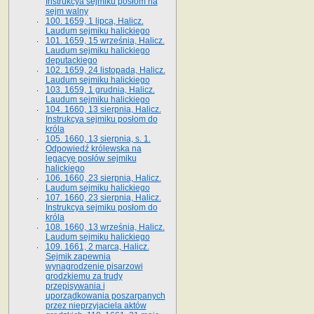
Instrukcya sejmiku posłom na
sejm walny
100. 1659, 1 lipca, Halicz.
Laudum sejmiku halickiego
101. 1659, 15 września, Halicz.
Laudum sejmiku halickiego
deputackiego
102. 1659, 24 listopada, Halicz.
Laudum sejmiku halickiego
103. 1659, 1 grudnia, Halicz.
Laudum sejmiku halickiego
104. 1660, 13 sierpnia, Halicz.
Instrukcya sejmiku posłom do
króla
105. 1660, 13 sierpnia, s. 1.
Odpowiedź królewska na
legacyę posłów sejmiku
halickiego
106. 1660, 23 sierpnia, Halicz.
Laudum sejmiku halickiego
107. 1660, 23 sierpnia, Halicz.
Instrukcya sejmiku posłom do
króla
108. 1660, 13 września, Halicz.
Laudum sejmiku halickiego
109. 1661, 2 marca, Halicz.
Sejmik zapewnia
wynagrodzenie pisarzowi
grodzkiemu za trudy
przepisywania i
uporządkowania poszarpanych
przez nieprzyjaciela aktów