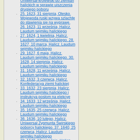
Uniwersał królewski do ziemian
halickich w sprawie uiszczenia
drugiego poboru
25. 1623, 31 sierpnia, Olesko.
Wojewoda ruski wzywa szlachtę
do stawienia się na wyprawę.
26. 1623, 11 września, Halicz.
Laudum sejmiku halickiego
27. 1624, 1 kwietnia, Halicz.
Laudum sejmiku halickiego. 28.
1627, 10 marca, Halicz. Laudum
sejmiku halickiego
29. 1627, 6 maja, Halicz.
Laudum sejmiku halickiego. 30.
1628, 14 sierpnia, Halicz.
Laudum sejmiku halickiego
31. 1628, 11 września, Halicz.
Laudum sejmiku halickiego
32. 1632, 3 czerwca, Halicz.
Konfederacya ziemi halickiej
33. 1632, 23 sierpnia, Halicz.
Laudum sejmiku halickiego i
instrukcya posłom na elekcyę
34. 1633, 12 września, Halicz.
Laudum sejmiku halickiego
35. 1635, 25 czerwca, Halicz.
Laudum sejmiku halickiego
36. 1636, 10 lutego, Halicz.
Uniwersał Zygmunta Świrskiego
poborcy halickiego. 37. 1640, 25
czerwca, Halicz. Laudum
sejmiku halickiego