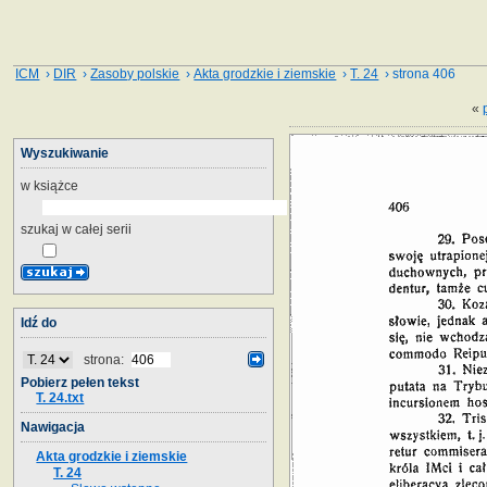
ICM
›
DIR
›
Zasoby polskie
›
Akta grodzkie i ziemskie
›
T. 24
› strona 406
«
Wyszukiwanie
w książce
szukaj w całej serii
Idź do
strona:
Pobierz pełen tekst
T. 24.txt
Nawigacja
Akta grodzkie i ziemskie
T. 24