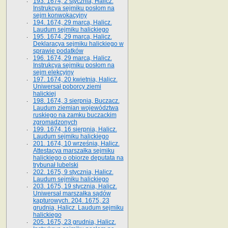
193. 1674, 2 stycznia, Halicz.
Instrukcya sejmiku posłom na
sejm konwokacyjny
194. 1674, 29 marca, Halicz.
Laudum sejmiku halickiego
195. 1674, 29 marca, Halicz.
Deklaracya sejmiku halickiego w
sprawie podatków
196. 1674, 29 marca, Halicz.
Instrukcya sejmiku posłom na
sejm elekcyjny
197. 1674, 20 kwietnia, Halicz.
Uniwersał poborcy ziemi
halickiej
198. 1674, 3 sierpnia, Buczacz.
Laudum ziemian województwa
ruskiego na zamku buczackim
zgromadzonych
199. 1674, 16 sierpnia, Halicz.
Laudum sejmiku halickiego
201. 1674, 10 września, Halicz.
Attestacya marszałka sejmiku
halickiego o obiorze deputata na
trybunał lubelski
202. 1675, 9 stycznia, Halicz.
Laudum sejmiku halickiego
203. 1675, 19 stycznia, Halicz.
Uniwersał marszałka sądów
kapturowych. 204. 1675, 23
grudnia, Halicz. Laudum sejmiku
halickiego
205. 1675, 23 grudnia, Halicz.