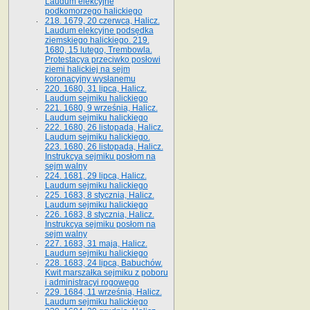
Laudum elekcyjne
podkomorzego halickiego
218. 1679, 20 czerwca, Halicz.
Laudum elekcyjne podsędka
ziemskiego halickiego. 219.
1680, 15 lutego, Trembowla.
Protestacya przeciwko posłowi
ziemi halickiej na sejm
koronacyjny wysłanemu
220. 1680, 31 lipca, Halicz.
Laudum sejmiku halickiego
221. 1680, 9 września, Halicz.
Laudum sejmiku halickiego
222. 1680, 26 listopada, Halicz.
Laudum sejmiku halickiego.
223. 1680, 26 listopada, Halicz.
Instrukcya sejmiku posłom na
sejm walny
224. 1681, 29 lipca, Halicz.
Laudum sejmiku halickiego
225. 1683, 8 stycznia, Halicz.
Laudum sejmiku halickiego
226. 1683, 8 stycznia, Halicz.
Instrukcya sejmiku posłom na
sejm walny
227. 1683, 31 maja, Halicz.
Laudum sejmiku halickiego
228. 1683, 24 lipca, Babuchów.
Kwit marszałka sejmiku z poboru
i administracyi rogowego
229. 1684, 11 września, Halicz.
Laudum sejmiku halickiego