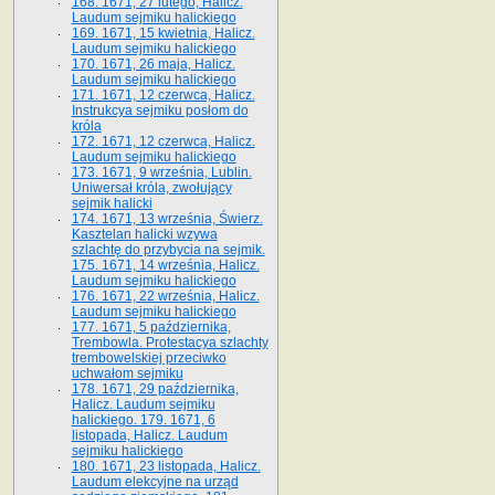
168. 1671, 27 lutego, Halicz.
Laudum sejmiku halickiego
169. 1671, 15 kwietnia, Halicz.
Laudum sejmiku halickiego
170. 1671, 26 maja, Halicz.
Laudum sejmiku halickiego
171. 1671, 12 czerwca, Halicz.
Instrukcya sejmiku posłom do
króla
172. 1671, 12 czerwca, Halicz.
Laudum sejmiku halickiego
173. 1671, 9 września, Lublin.
Uniwersał króla, zwołujący
sejmik halicki
174. 1671, 13 września, Świerz.
Kasztelan halicki wzywa
szlachtę do przybycia na sejmik.
175. 1671, 14 września, Halicz.
Laudum sejmiku halickiego
176. 1671, 22 września, Halicz.
Laudum sejmiku halickiego
177. 1671, 5 października,
Trembowla. Protestacya szlachty
trembowelskiej przeciwko
uchwałom sejmiku
178. 1671, 29 października,
Halicz. Laudum sejmiku
halickiego. 179. 1671, 6
listopada, Halicz. Laudum
sejmiku halickiego
180. 1671, 23 listopada, Halicz.
Laudum elekcyjne na urząd