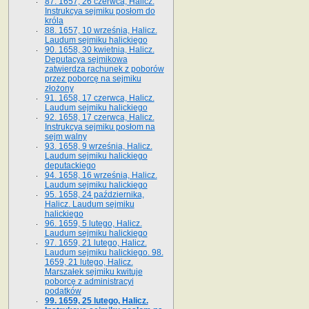
87. 1657, 26 czerwca, Halicz.
Instrukcya sejmiku posłom do
króla
88. 1657, 10 września, Halicz.
Laudum sejmiku halickiego
90. 1658, 30 kwietnia, Halicz.
Deputacya sejmikowa
zatwierdza rachunek z poborów
przez poborcę na sejmiku
złożony
91. 1658, 17 czerwca, Halicz.
Laudum sejmiku halickiego
92. 1658, 17 czerwca, Halicz.
Instrukcya sejmiku posłom na
sejm walny
93. 1658, 9 września, Halicz.
Laudum sejmiku halickiego
deputackiego
94. 1658, 16 września, Halicz.
Laudum sejmiku halickiego
95. 1658, 24 października,
Halicz. Laudum sejmiku
halickiego
96. 1659, 5 lutego, Halicz.
Laudum sejmiku halickiego
97. 1659, 21 lutego, Halicz.
Laudum sejmiku halickiego. 98.
1659, 21 lutego, Halicz.
Marszałek sejmiku kwituje
poborcę z administracyi
podatków
99. 1659, 25 lutego, Halicz.