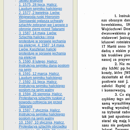
Słowo wstępne
1. 1575, 28 lipca, Halicz.
Laudum sejmiku halickiego
2. 1577, 2 kwietnia, Lwów.
Wojewoda ruski Hieronim
Sieniawski ogłasza uchwały
szlachty zebranej we Lwowie o
obronie ziemi przed Tatarami
3. 1587, 14 maja, Lwów.
Szlachta halicka i inna
protestuje w sprawie jechania
na elekcyę. 4. 1587, 14 maja,
Lwów. Kasztelan halicki
protestuje w sprawie jechania
na elekcyę
5. 1590, 8 lutego, Halicz.
Instrukcya sejmiku dana posłom
na sejm
6. 1591, 12 marca, Halicz.
Laudum sejmiku halickiego
7. 1592, 31 lipca, Halicz.
Instrukcya sejmiku halickiego
posłom na sejm walny
8. 1594, 26 sierpnia, Halicz.
Protestacya szlachty ruskiej z
powodu cofnięcia się przed
Tatarami
9. 1597, 7 stycznia, Halicz.
Instrukcya sejmiku halickiego
posłom na sejm walny
10. 1597, 10 stycznia, Halicz.
Protestacya szlachty obrządku