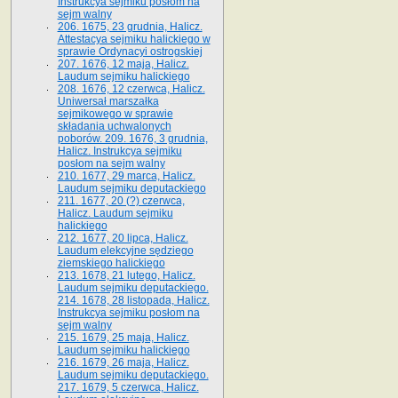
Instrukcya sejmiku posłom na
sejm walny
206. 1675, 23 grudnia, Halicz.
Attestacya sejmiku halickiego w
sprawie Ordynacyi ostrogskiej
207. 1676, 12 maja, Halicz.
Laudum sejmiku halickiego
208. 1676, 12 czerwca, Halicz.
Uniwersał marszałka
sejmikowego w sprawie
składania uchwalonych
poborów. 209. 1676, 3 grudnia,
Halicz. Instrukcya sejmiku
posłom na sejm walny
210. 1677, 29 marca, Halicz.
Laudum sejmiku deputackiego
211. 1677, 20 (?) czerwca,
Halicz. Laudum sejmiku
halickiego
212. 1677, 20 lipca, Halicz.
Laudum elekcyjne sędziego
ziemskiego halickiego
213. 1678, 21 lutego, Halicz.
Laudum sejmiku deputackiego.
214. 1678, 28 listopada, Halicz.
Instrukcya sejmiku posłom na
sejm walny
215. 1679, 25 maja, Halicz.
Laudum sejmiku halickiego
216. 1679, 26 maja, Halicz.
Laudum sejmiku deputackiego.
217. 1679, 5 czerwca, Halicz.