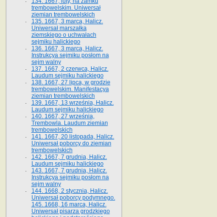
134. 1667, luty, na zamku
trembowelskim. Uniwersał
ziemian trembowelskich
135. 1667, 3 marca, Halicz.
Uniwersał marszałka
ziemskiego o uchwałach
sejmiku halickiego
136. 1667, 3 marca, Halicz.
Instrukcya sejmiku posłom na
sejm walny
137. 1667, 2 czerwca, Halicz.
Laudum sejmiku halickiego
138. 1667, 27 lipca, w grodzie
trembowelskim. Manifestacya
ziemian trembowelskich
139. 1667, 13 września, Halicz.
Laudum sejmiku halickiego
140. 1667, 27 września,
Trembowla. Laudum ziemian
trembowelskich
141. 1667, 20 listopada, Halicz.
Uniwersał poborcy do ziemian
trembowelskich
142. 1667, 7 grudnia, Halicz.
Laudum sejmiku halickiego
143. 1667, 7 grudnia, Halicz.
Instrukcya sejmiku posłom na
sejm walny
144. 1668, 2 stycznia, Halicz.
Uniwersał poborcy podymnego.
145. 1668, 16 marca, Halicz.
Uniwersał pisarza grodzkiego