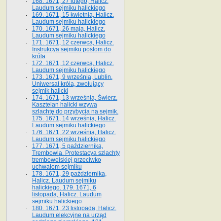
168. 1671, 27 lutego, Halicz.
Laudum sejmiku halickiego
169. 1671, 15 kwietnia, Halicz.
Laudum sejmiku halickiego
170. 1671, 26 maja, Halicz.
Laudum sejmiku halickiego
171. 1671, 12 czerwca, Halicz.
Instrukcya sejmiku posłom do
króla
172. 1671, 12 czerwca, Halicz.
Laudum sejmiku halickiego
173. 1671, 9 września, Lublin.
Uniwersał króla, zwołujący
sejmik halicki
174. 1671, 13 września, Świerz.
Kasztelan halicki wzywa
szlachtę do przybycia na sejmik.
175. 1671, 14 września, Halicz.
Laudum sejmiku halickiego
176. 1671, 22 września, Halicz.
Laudum sejmiku halickiego
177. 1671, 5 października,
Trembowla. Protestacya szlachty
trembowelskiej przeciwko
uchwałom sejmiku
178. 1671, 29 października,
Halicz. Laudum sejmiku
halickiego. 179. 1671, 6
listopada, Halicz. Laudum
sejmiku halickiego
180. 1671, 23 listopada, Halicz.
Laudum elekcyjne na urząd