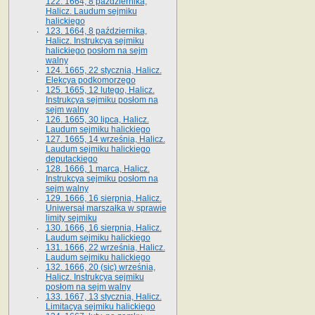
122. 1664, 8 października,
Halicz. Laudum sejmiku
halickiego
123. 1664, 8 października,
Halicz. Instrukcya sejmiku
halickiego posłom na sejm
walny
124. 1665, 22 stycznia, Halicz.
Elekcya podkomorzego
125. 1665, 12 lutego, Halicz.
Instrukcya sejmiku posłom na
sejm walny
126. 1665, 30 lipca, Halicz.
Laudum sejmiku halickiego
127. 1665, 14 września, Halicz.
Laudum sejmiku halickiego
deputackiego
128. 1666, 1 marca, Halicz.
Instrukcya sejmiku posłom na
sejm walny
129. 1666, 16 sierpnia, Halicz.
Uniwersał marszałka w sprawie
limity sejmiku
130. 1666, 16 sierpnia, Halicz.
Laudum sejmiku halickiego
131. 1666, 22 września, Halicz.
Laudum sejmiku halickiego
132. 1666, 20 (sic) września,
Halicz. Instrukcya sejmiku
posłom na sejm walny
133. 1667, 13 stycznia, Halicz.
Limitacya sejmiku halickiego