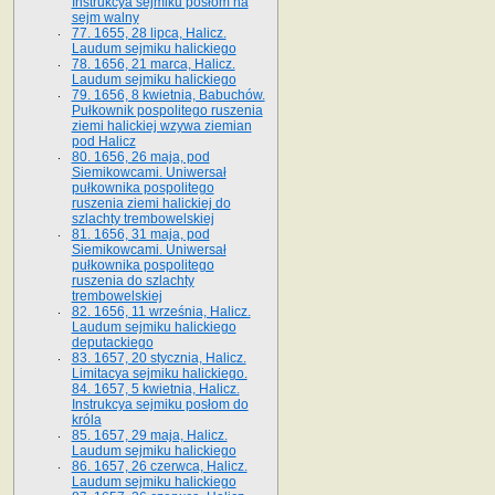
Instrukcya sejmiku posłom na
sejm walny
77. 1655, 28 lipca, Halicz.
Laudum sejmiku halickiego
78. 1656, 21 marca, Halicz.
Laudum sejmiku halickiego
79. 1656, 8 kwietnia, Babuchów.
Pułkownik pospolitego ruszenia
ziemi halickiej wzywa ziemian
pod Halicz
80. 1656, 26 maja, pod
Siemikowcami. Uniwersał
pułkownika pospolitego
ruszenia ziemi halickiej do
szlachty trembowelskiej
81. 1656, 31 maja, pod
Siemikowcami. Uniwersał
pułkownika pospolitego
ruszenia do szlachty
trembowelskiej
82. 1656, 11 września, Halicz.
Laudum sejmiku halickiego
deputackiego
83. 1657, 20 stycznia, Halicz.
Limitacya sejmiku halickiego.
84. 1657, 5 kwietnia, Halicz.
Instrukcya sejmiku posłom do
króla
85. 1657, 29 maja, Halicz.
Laudum sejmiku halickiego
86. 1657, 26 czerwca, Halicz.
Laudum sejmiku halickiego