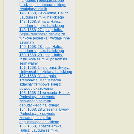
halickiego i podstarościego
grodzkiego trembowelskiego,
zwołujący sejmik
146. 1668, 19 kwietnia, Halicz.
Laudum sejmiku halickiego
147. 1668, 9 maja, Halicz.
Laudum sejmiku halickiego
148. 1668, 27 lipca, Halicz.
Sejmik wyznacza zapłatę za
funkcyę poselską i wydaje inne
asygnaty
149. 1668, 28 lipca, Halicz.
Laudum sejmiku halickiego
150. 1668, 29 lipca, Halicz.
Instrukcya sejmiku posłom na
sejm walny
151. 1668, 14 sierpnia, Świerz.
Uniwersał kasztelana halickiego
152. 1668, 31 sierpnia,
Trembowla. Manifestacya
szlachty trembowelskiej z
powodu okazowania
153. 1668, 11 września, Halicz.
Protestacya z powodu
zerwanego sejmiku
deputackiego halickiego
154. 1668, 28 września, Lwów.
Protestacya z powodu
zerwanego sejmiku
deputackiego halickiego
155. 1668, 8 października,
Halicz. Laudum sejmiku