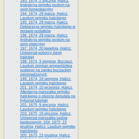
193. 1674, 2 stycznia, Halicz.
Instrukcya sejmiku posłom na
sejm konwokacyjny
194. 1674, 29 marca, Halicz.
Laudum sejmiku halickiego
195. 1674, 29 marca, Halicz.
Deklaracya sejmiku halickiego w
sprawie podatków
196. 1674, 29 marca, Halicz.
Instrukcya sejmiku posłom na
sejm elekcyjny
197. 1674, 20 kwietnia, Halicz.
Uniwersał poborcy ziemi
halickiej
198. 1674, 3 sierpnia, Buczacz.
Laudum ziemian województwa
ruskiego na zamku buczackim
zgromadzonych
199. 1674, 16 sierpnia, Halicz.
Laudum sejmiku halickiego
201. 1674, 10 września, Halicz.
Attestacya marszałka sejmiku
halickiego o obiorze deputata na
trybunał lubelski
202. 1675, 9 stycznia, Halicz.
Laudum sejmiku halickiego
203. 1675, 19 stycznia, Halicz.
Uniwersał marszałka sądów
kapturowych. 204. 1675, 23
grudnia, Halicz. Laudum sejmiku
halickiego
205. 1675, 23 grudnia, Halicz.