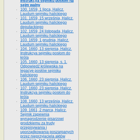
Instrukcya sejmiku posłom na
sejm walny
100. 1659, 1 lipca, Halicz.
Laudum sejmiku halickiego
101. 1659, 15 września, Halicz.
Laudum sejmiku halickiego
deputackiego
102. 1659, 24 listopada, Halicz.
Laudum sejmiku halickiego
103. 1659, 1 grudnia, Halicz.
Laudum sejmiku halickiego
104. 1660, 13 sierpnia, Halicz.
Instrukcya sejmiku posłom do
króla
105. 1660, 13 sierpnia, s. 1.
Odpowiedź królewska na
legacyę posłów sejmiku
halickiego
106. 1660, 23 sierpnia, Halicz.
Laudum sejmiku halickiego
107. 1660, 23 sierpnia, Halicz.
Instrukcya sejmiku posłom do
króla
108. 1660, 13 września, Halicz.
Laudum sejmiku halickiego
109. 1661, 2 marca, Halicz.
Sejmik zapewnia
wynagrodzenie pisarzowi
grodzkiemu za trudy
przepisywania i
uporządkowania poszarpanych
przez nieprzyjaciela aktów