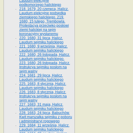
Laudum elekcyjne
podkomorzego halickiego
218. 1679, 20 czerwca, Halicz.
Laudum elekcyjne podsędka
ziemskiego halickiego. 219.
1680, 15 lutego, Trembowla.
Protestacya przeciwko posłowi
ziemi halickiej na sejm
koronacyjny wysłanemu
220. 1680, 31 lipca, Halicz.
Laudum sejmiku halickiego
221. 1680, 9 września, Halicz.
Laudum sejmiku halickiego
222. 1680, 26 listopada, Halicz.
Laudum sejmiku halickiego.
223. 1680, 26 listopada, Halicz.
Instrukcya sejmiku posłom na
sejm walny
224. 1681, 29 lipca, Halicz.
Laudum sejmiku halickiego
225. 1683, 8 stycznia, Halicz.
Laudum sejmiku halickiego
226. 1683, 8 stycznia, Halicz.
Instrukcya sejmiku posłom na
sejm walny
227. 1683, 31 maja, Halicz.
Laudum sejmiku halickiego
228. 1683, 24 lipca, Babuchów.
Kwit marszałka sejmiku z poboru
i administracyi rogowego
229. 1684, 11 września, Halicz.
Laudum sejmiku halickiego