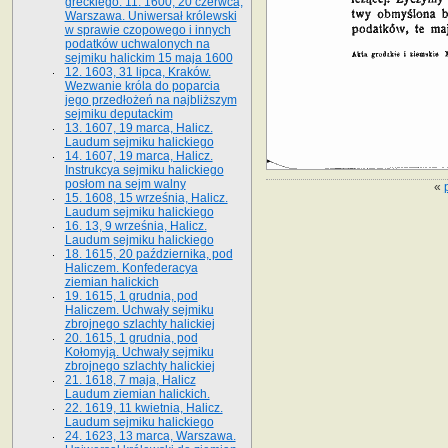
greckiego. 11. 1600, 20 czerwca,
Warszawa. Uniwersał królewski
w sprawie czopowego i innych
podatków uchwalonych na
sejmiku halickim 15 maja 1600
12. 1603, 31 lipca, Kraków.
Wezwanie króla do poparcia
jego przedłożeń na najbliższym
sejmiku deputackim
13. 1607, 19 marca, Halicz.
Laudum sejmiku halickiego
14. 1607, 19 marca, Halicz.
Instrukcya sejmiku halickiego
posłom na sejm walny
«
15. 1608, 15 września, Halicz.
Laudum sejmiku halickiego
16. 13, 9 września, Halicz.
Laudum sejmiku halickiego
18. 1615, 20 października, pod
Haliczem. Konfederacya
ziemian halickich
19. 1615, 1 grudnia, pod
Haliczem. Uchwały sejmiku
zbrojnego szlachty halickiej
20. 1615, 1 grudnia, pod
Kołomyją. Uchwały sejmiku
zbrojnego szlachty halickiej
21. 1618, 7 maja, Halicz
Laudum ziemian halickich.
22. 1619, 11 kwietnia, Halicz.
Laudum sejmiku halickiego
24. 1623, 13 marca, Warszawa.