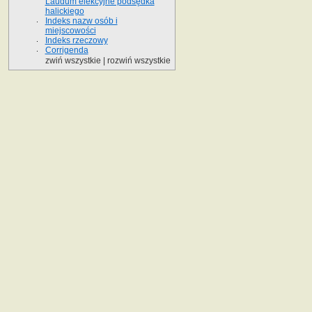
Laudum elekcyjne podsędka
halickiego
Indeks nazw osób i
miejscowości
Indeks rzeczowy
Corrigenda
zwiń wszystkie
|
rozwiń wszystkie