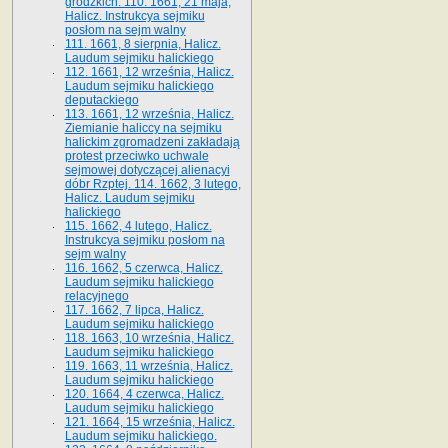
grodzkich. 110. 1661, 21 maja,
Halicz. Instrukcya sejmiku
posłom na sejm walny
111. 1661, 8 sierpnia, Halicz.
Laudum sejmiku halickiego
112. 1661, 12 września, Halicz.
Laudum sejmiku halickiego
deputackiego
113. 1661, 12 września, Halicz.
Ziemianie haliccy na sejmiku
halickim zgromadzeni zakładają
protest przeciwko uchwale
sejmowej dotyczącej alienacyi
dóbr Rzptej. 114. 1662, 3 lutego,
Halicz. Laudum sejmiku
halickiego
115. 1662, 4 lutego, Halicz.
Instrukcya sejmiku posłom na
sejm walny
116. 1662, 5 czerwca, Halicz.
Laudum sejmiku halickiego
relacyjnego
117. 1662, 7 lipca, Halicz.
Laudum sejmiku halickiego
118. 1663, 10 września, Halicz.
Laudum sejmiku halickiego
119. 1663, 11 września, Halicz.
Laudum sejmiku halickiego
120. 1664, 4 czerwca, Halicz.
Laudum sejmiku halickiego
121. 1664, 15 września, Halicz.
Laudum sejmiku halickiego.