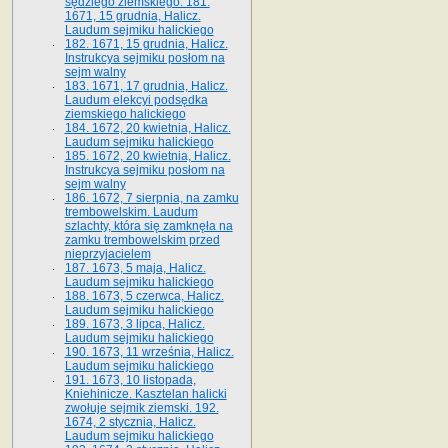
sędziego ziemskiego. 181.
1671, 15 grudnia, Halicz.
Laudum sejmiku halickiego
182. 1671, 15 grudnia, Halicz.
Instrukcya sejmiku posłom na
sejm walny
183. 1671, 17 grudnia, Halicz.
Laudum elekcyi podsędka
ziemskiego halickiego
184. 1672, 20 kwietnia, Halicz.
Laudum sejmiku halickiego
185. 1672, 20 kwietnia, Halicz.
Instrukcya sejmiku posłom na
sejm walny
186. 1672, 7 sierpnia, na zamku
trembowelskim. Laudum
szlachty, która się zamknęła na
zamku trembowelskim przed
nieprzyjacielem
187. 1673, 5 maja, Halicz.
Laudum sejmiku halickiego
188. 1673, 5 czerwca, Halicz.
Laudum sejmiku halickiego
189. 1673, 3 lipca, Halicz.
Laudum sejmiku halickiego
190. 1673, 11 września, Halicz.
Laudum sejmiku halickiego
191. 1673, 10 listopada,
Kniehinicze. Kasztelan halicki
zwołuje sejmik ziemski. 192.
1674, 2 stycznia, Halicz.
Laudum sejmiku halickiego