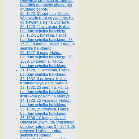
Uniwersał królewski do ziemian
halickich w sprawie uiszczenia
drugiego poboru
25. 1623, 31 sierpnia, Olesko.
Wojewoda ruski wzywa szlachtę
do stawienia się na wyprawę.
26. 1623, 11 września, Halicz.
Laudum sejmiku halickiego
27. 1624, 1 kwietnia, Halicz.
Laudum sejmiku halickiego. 28.
1627, 10 marca, Halicz. Laudum
sejmiku halickiego
29. 1627, 6 maja, Halicz.
Laudum sejmiku halickiego. 30.
1628, 14 sierpnia, Halicz.
Laudum sejmiku halickiego
31. 1628, 11 września, Halicz.
Laudum sejmiku halickiego
32. 1632, 3 czerwca, Halicz.
Konfederacya ziemi halickiej
33. 1632, 23 sierpnia, Halicz.
Laudum sejmiku halickiego i
instrukcya posłom na elekcyę
34. 1633, 12 września, Halicz.
Laudum sejmiku halickiego
35. 1635, 25 czerwca, Halicz.
Laudum sejmiku halickiego
36. 1636, 10 lutego, Halicz.
Uniwersał Zygmunta Świrskiego
poborcy halickiego. 37. 1640, 25
czerwca, Halicz. Laudum
sejmiku halickiego