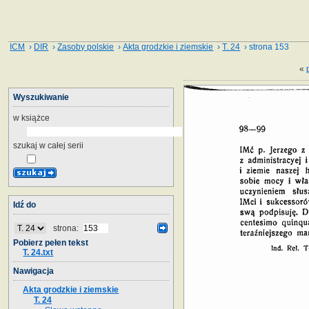
ICM
›
DIR
›
Zasoby polskie
›
Akta grodzkie i ziemskie
›
T. 24
› strona 153
«
Wyszukiwanie
w książce
szukaj w całej serii
Idź do
strona:
Pobierz pełen tekst
T. 24.txt
Nawigacja
Akta grodzkie i ziemskie
T. 24