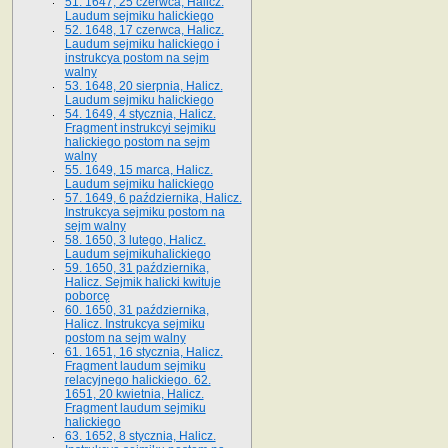
51. 1647, 25 czerwca, Halicz.
Laudum sejmiku halickiego
52. 1648, 17 czerwca, Halicz.
Laudum sejmiku halickiego i
instrukcya postom na sejm
walny
53. 1648, 20 sierpnia, Halicz.
Laudum sejmiku halickiego
54. 1649, 4 stycznia, Halicz.
Fragment instrukcyi sejmiku
halickiego postom na sejm
walny
55. 1649, 15 marca, Halicz.
Laudum sejmiku halickiego
57. 1649, 6 października, Halicz.
Instrukcya sejmiku postom na
sejm walny
58. 1650, 3 lutego, Halicz.
Laudum sejmikuhalickiego
59. 1650, 31 października,
Halicz. Sejmik halicki kwituje
poborcę
60. 1650, 31 października,
Halicz. Instrukcya sejmiku
postom na sejm walny
61. 1651, 16 stycznia, Halicz.
Fragment laudum sejmiku
relacyjnego halickiego. 62.
1651, 20 kwietnia, Halicz.
Fragment laudum sejmiku
halickiego
63. 1652, 8 stycznia, Halicz.