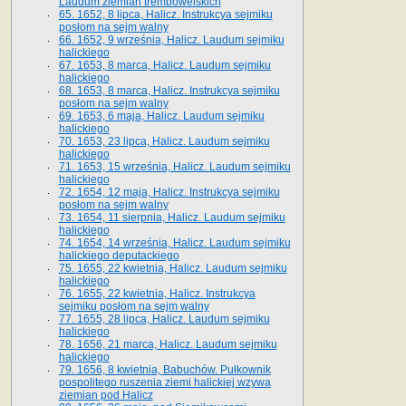
Laudum ziemian trembowelskich
65. 1652, 8 lipca, Halicz. Instrukcya sejmiku
posłom na sejm walny
66. 1652, 9 września, Halicz. Laudum sejmiku
halickiego
67. 1653, 8 marca, Halicz. Laudum sejmiku
halickiego
68. 1653, 8 marca, Halicz. Instrukcya sejmiku
posłom na sejm walny
69. 1653, 6 maja, Halicz. Laudum sejmiku
halickiego
70. 1653, 23 lipca, Halicz. Laudum sejmiku
halickiego
71. 1653, 15 września, Halicz. Laudum sejmiku
halickiego
72. 1654, 12 maja, Halicz. Instrukcya sejmiku
posłom na sejm walny
73. 1654, 11 sierpnia, Halicz. Laudum sejmiku
halickiego
74. 1654, 14 września, Halicz. Laudum sejmiku
halickiego deputackiego
75. 1655, 22 kwietnia, Halicz. Laudum sejmiku
halickiego
76. 1655, 22 kwietnia, Halicz. Instrukcya
sejmiku posłom na sejm walny
77. 1655, 28 lipca, Halicz. Laudum sejmiku
halickiego
78. 1656, 21 marca, Halicz. Laudum sejmiku
halickiego
79. 1656, 8 kwietnia, Babuchów. Pułkownik
pospolitego ruszenia ziemi halickiej wzywa
ziemian pod Halicz