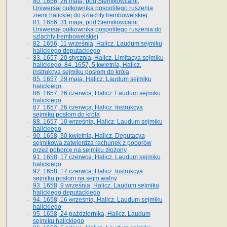
80. 1656, 26 maja, pod Siemikowcami.
Uniwersał pułkownika pospolitego ruszenia
ziemi halickiej do szlachty trembowelskiej
81. 1656, 31 maja, pod Siemikowcami.
Uniwersał pułkownika pospolitego ruszenia do
szlachty trembowelskiej
82. 1656, 11 września, Halicz. Laudum sejmiku
halickiego deputackiego
83. 1657, 20 stycznia, Halicz. Limitacya sejmiku
halickiego. 84. 1657, 5 kwietnia, Halicz.
Instrukcya sejmiku posłom do króla
85. 1657, 29 maja, Halicz. Laudum sejmiku
halickiego
86. 1657, 26 czerwca, Halicz. Laudum sejmiku
halickiego
87. 1657, 26 czerwca, Halicz. Instrukcya
sejmiku posłom do króla
88. 1657, 10 września, Halicz. Laudum sejmiku
halickiego
90. 1658, 30 kwietnia, Halicz. Deputacya
sejmikowa zatwierdza rachunek z poborów
przez poborcę na sejmiku złożony
91. 1658, 17 czerwca, Halicz. Laudum sejmiku
halickiego
92. 1658, 17 czerwca, Halicz. Instrukcya
sejmiku posłom na sejm walny
93. 1658, 9 września, Halicz. Laudum sejmiku
halickiego deputackiego
94. 1658, 16 września, Halicz. Laudum sejmiku
halickiego
95. 1658, 24 października, Halicz. Laudum
sejmiku halickiego