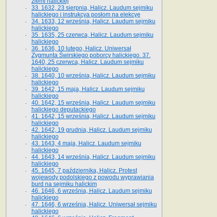
ziemi halickiej
33. 1632, 23 sierpnia, Halicz. Laudum sejmiku
halickiego i instrukcya posłom na elekcyę
34. 1633, 12 września, Halicz. Laudum sejmiku
halickiego
35. 1635, 25 czerwca, Halicz. Laudum sejmiku
halickiego
36. 1636, 10 lutego, Halicz. Uniwersał
Zygmunta Świrskiego poborcy halickiego. 37.
1640, 25 czerwca, Halicz. Laudum sejmiku
halickiego
38. 1640, 10 września, Halicz. Laudum sejmiku
halickiego
39. 1642, 15 maja, Halicz. Laudum sejmiku
halickiego
40. 1642, 15 września, Halicz. Laudum sejmiku
halickiego deputackiego
41. 1642, 15 września, Halicz. Laudum sejmiku
halickiego
42. 1642, 19 grudnia, Halicz. Laudum sejmiku
halickiego
43. 1643, 4 maja, Halicz. Laudum sejmiku
halickiego
44. 1643, 14 września, Halicz. Laudum sejmiku
halickiego
45. 1645, 7 października, Halicz. Protest
wojewody podolskiego z powodu wyprawiania
burd na sejmiku halickim
46. 1646, 6 września, Halicz. Laudum sejmiku
halickiego
47. 1646, 6 września, Halicz. Uniwersał sejmiku
halickiego