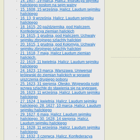
14. 1607, 19 marca, Halicz. Instrukcya sejmiku
halickiego posłom na sejm walny
15. 1608, 15 września, Halicz. Laudum sejmiku
halickiego
16. 13, 9 września, Halicz. Laudum sejmiku
halickiego
18. 1615, 20 października, pod Haliczem.
Konfederacya ziemian halickich
19. 1615, 1 grudnia, pod Haliczem. Uchwały
sejmiku zbrojnego szlachty halickiej
20. 1615, 1 grudnia, pod Kołomyją. Uchwały
sejmiku zbrojnego szlachty halickiej
21. 1618, 7 maja, Halicz Laudum ziemian
halickich.
22. 1619, 11 kwietnia, Halicz. Laudum sejmiku
halickiego
24. 1623, 13 marca, Warszawa. Uniwersał
królewski do ziemian halickich w sprawie
uiszczenia drugiego poboru
25. 1623, 31 sierpnia, Olesko. Wojewoda ruski
wzywa szlachtę do stawienia się na wyprawę.
26. 1623, 11 września, Halicz. Laudum sejmiku
halickiego
27. 1624, 1 kwietnia, Halicz. Laudum sejmiku
halickiego. 28. 1627, 10 marca, Halicz. Laudum
sejmiku halickiego
29. 1627, 6 maja, Halicz. Laudum sejmiku
halickiego. 30. 1628, 14 sierpnia, Halicz.
Laudum sejmiku halickiego
31. 1628, 11 września, Halicz. Laudum sejmiku
halickiego
32. 1632, 3 czerwca, Halicz. Konfederacya