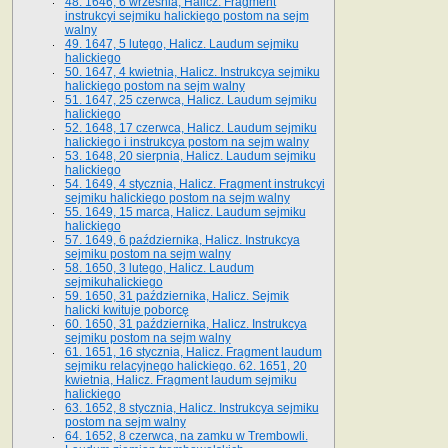
48. 1646, 6 września, Halicz. Fragment
instrukcyi sejmiku halickiego postom na sejm
walny
49. 1647, 5 lutego, Halicz. Laudum sejmiku
halickiego
50. 1647, 4 kwietnia, Halicz. Instrukcya sejmiku
halickiego postom na sejm walny
51. 1647, 25 czerwca, Halicz. Laudum sejmiku
halickiego
52. 1648, 17 czerwca, Halicz. Laudum sejmiku
halickiego i instrukcya postom na sejm walny
53. 1648, 20 sierpnia, Halicz. Laudum sejmiku
halickiego
54. 1649, 4 stycznia, Halicz. Fragment instrukcyi
sejmiku halickiego postom na sejm walny
55. 1649, 15 marca, Halicz. Laudum sejmiku
halickiego
57. 1649, 6 października, Halicz. Instrukcya
sejmiku postom na sejm walny
58. 1650, 3 lutego, Halicz. Laudum
sejmikuhalickiego
59. 1650, 31 października, Halicz. Sejmik
halicki kwituje poborcę
60. 1650, 31 października, Halicz. Instrukcya
sejmiku postom na sejm walny
61. 1651, 16 stycznia, Halicz. Fragment laudum
sejmiku relacyjnego halickiego. 62. 1651, 20
kwietnia, Halicz. Fragment laudum sejmiku
halickiego
63. 1652, 8 stycznia, Halicz. Instrukcya sejmiku
postom na sejm walny
64. 1652, 8 czerwca, na zamku w Trembowli.