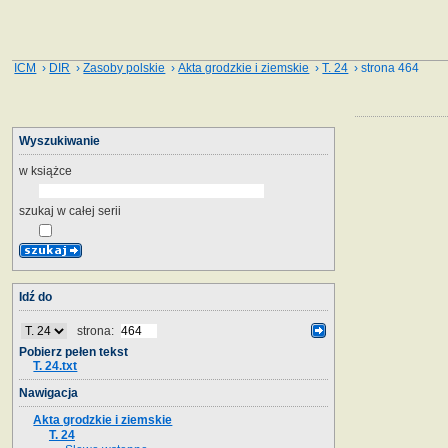
ICM
›
DIR
›
Zasoby polskie
›
Akta grodzkie i ziemskie
›
T. 24
› strona 464
Wyszukiwanie
w książce
szukaj w całej serii
Idź do
strona:
Pobierz pełen tekst
T. 24.txt
Nawigacja
Akta grodzkie i ziemskie
T. 24