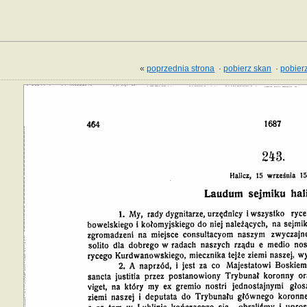
«
poprzednia strona
·
pobierz skan
·
pobierz