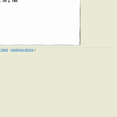
 tekst
·
następna strona
»