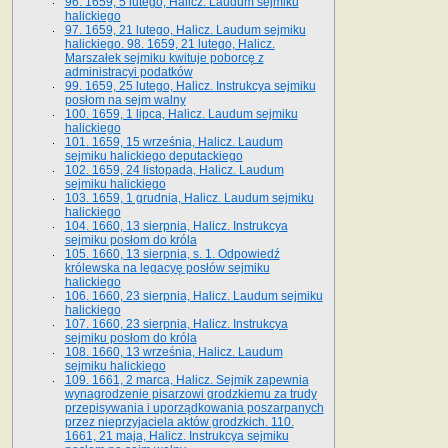
96. 1659, 5 lutego, Halicz. Laudum sejmiku
halickiego
97. 1659, 21 lutego, Halicz. Laudum sejmiku
halickiego. 98. 1659, 21 lutego, Halicz.
Marszałek sejmiku kwituje poborcę z
administracyi podatków
99. 1659, 25 lutego, Halicz. Instrukcya sejmiku
posłom na sejm walny
100. 1659, 1 lipca, Halicz. Laudum sejmiku
halickiego
101. 1659, 15 września, Halicz. Laudum
sejmiku halickiego deputackiego
102. 1659, 24 listopada, Halicz. Laudum
sejmiku halickiego
103. 1659, 1 grudnia, Halicz. Laudum sejmiku
halickiego
104. 1660, 13 sierpnia, Halicz. Instrukcya
sejmiku posłom do króla
105. 1660, 13 sierpnia, s. 1. Odpowiedź
królewska na legacyę posłów sejmiku
halickiego
106. 1660, 23 sierpnia, Halicz. Laudum sejmiku
halickiego
107. 1660, 23 sierpnia, Halicz. Instrukcya
sejmiku posłom do króla
108. 1660, 13 września, Halicz. Laudum
sejmiku halickiego
109. 1661, 2 marca, Halicz. Sejmik zapewnia
wynagrodzenie pisarzowi grodzkiemu za trudy
przepisywania i uporządkowania poszarpanych
przez nieprzyjaciela aktów grodzkich. 110.
1661, 21 maja, Halicz. Instrukcya sejmiku