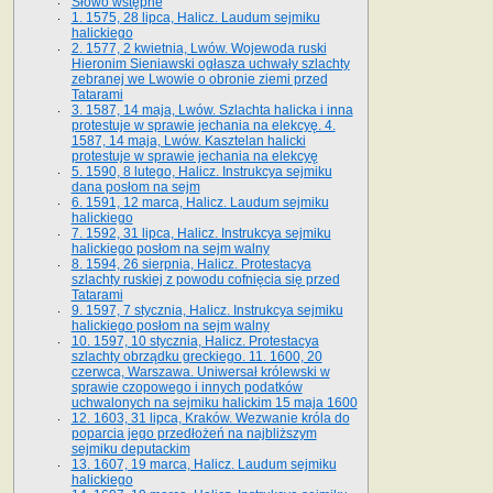
Słowo wstępne
1. 1575, 28 lipca, Halicz. Laudum sejmiku
halickiego
2. 1577, 2 kwietnia, Lwów. Wojewoda ruski
Hieronim Sieniawski ogłasza uchwały szlachty
zebranej we Lwowie o obronie ziemi przed
Tatarami
3. 1587, 14 maja, Lwów. Szlachta halicka i inna
protestuje w sprawie jechania na elekcyę. 4.
1587, 14 maja, Lwów. Kasztelan halicki
protestuje w sprawie jechania na elekcyę
5. 1590, 8 lutego, Halicz. Instrukcya sejmiku
dana posłom na sejm
6. 1591, 12 marca, Halicz. Laudum sejmiku
halickiego
7. 1592, 31 lipca, Halicz. Instrukcya sejmiku
halickiego posłom na sejm walny
8. 1594, 26 sierpnia, Halicz. Protestacya
szlachty ruskiej z powodu cofnięcia się przed
Tatarami
9. 1597, 7 stycznia, Halicz. Instrukcya sejmiku
halickiego posłom na sejm walny
10. 1597, 10 stycznia, Halicz. Protestacya
szlachty obrządku greckiego. 11. 1600, 20
czerwca, Warszawa. Uniwersał królewski w
sprawie czopowego i innych podatków
uchwalonych na sejmiku halickim 15 maja 1600
12. 1603, 31 lipca, Kraków. Wezwanie króla do
poparcia jego przedłożeń na najbliższym
sejmiku deputackim
13. 1607, 19 marca, Halicz. Laudum sejmiku
halickiego