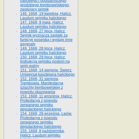
halickiego i podstarościego
grodzkiego trembowelskiego,
zwołujący sejmik
146. 1668, 19 kwietnia, Halicz.
Laudum sejmiku halickiego
147. 1668, 9 maja, Halicz.
Laudum sejmiku halickiego
148. 1668, 27 lipca, Halicz.
Sejmik wyznacza zapłatę za
funkcyę poselską i wydaje inne
asygnaty
149. 1668, 28 lipca, Halicz.
Laudum sejmiku halickiego
150. 1668, 29 lipca, Halicz.
Instrukcya sejmiku posłom na
sejm walny
151. 1668, 14 sierpnia, Świerz.
Uniwersał kasztelana halickiego
152. 1668, 31 sierpnia,
Trembowla. Manifestacya
szlachty trembowelskiej z
powodu okazowania
153. 1668, 11 września, Halicz.
Protestacya z powodu
zerwanego sejmiku
deputackiego halickiego
154. 1668, 28 września, Lwów.
Protestacya z powodu
zerwanego sejmiku
deputackiego halickiego
155. 1668, 8 października,
Halicz. Laudum sejmiku