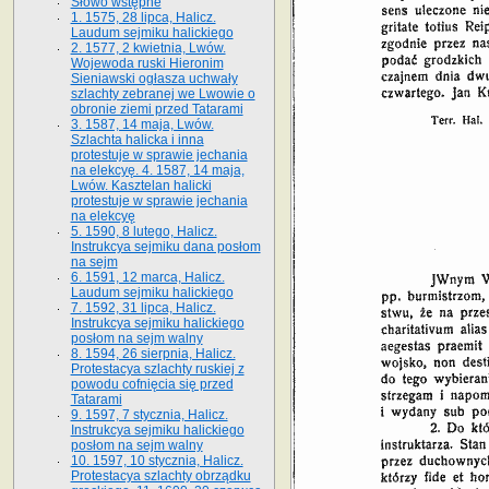
Słowo wstępne
1. 1575, 28 lipca, Halicz.
Laudum sejmiku halickiego
2. 1577, 2 kwietnia, Lwów.
Wojewoda ruski Hieronim
Sieniawski ogłasza uchwały
szlachty zebranej we Lwowie o
obronie ziemi przed Tatarami
3. 1587, 14 maja, Lwów.
Szlachta halicka i inna
protestuje w sprawie jechania
na elekcyę. 4. 1587, 14 maja,
Lwów. Kasztelan halicki
protestuje w sprawie jechania
na elekcyę
5. 1590, 8 lutego, Halicz.
Instrukcya sejmiku dana posłom
na sejm
6. 1591, 12 marca, Halicz.
Laudum sejmiku halickiego
7. 1592, 31 lipca, Halicz.
Instrukcya sejmiku halickiego
posłom na sejm walny
8. 1594, 26 sierpnia, Halicz.
Protestacya szlachty ruskiej z
powodu cofnięcia się przed
Tatarami
9. 1597, 7 stycznia, Halicz.
Instrukcya sejmiku halickiego
posłom na sejm walny
10. 1597, 10 stycznia, Halicz.
Protestacya szlachty obrządku