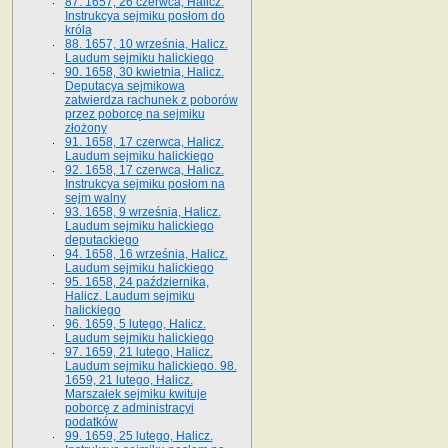
87. 1657, 26 czerwca, Halicz.
Instrukcya sejmiku posłom do
króla
88. 1657, 10 września, Halicz.
Laudum sejmiku halickiego
90. 1658, 30 kwietnia, Halicz.
Deputacya sejmikowa
zatwierdza rachunek z poborów
przez poborcę na sejmiku
złożony
91. 1658, 17 czerwca, Halicz.
Laudum sejmiku halickiego
92. 1658, 17 czerwca, Halicz.
Instrukcya sejmiku posłom na
sejm walny
93. 1658, 9 września, Halicz.
Laudum sejmiku halickiego
deputackiego
94. 1658, 16 września, Halicz.
Laudum sejmiku halickiego
95. 1658, 24 października,
Halicz. Laudum sejmiku
halickiego
96. 1659, 5 lutego, Halicz.
Laudum sejmiku halickiego
97. 1659, 21 lutego, Halicz.
Laudum sejmiku halickiego. 98.
1659, 21 lutego, Halicz.
Marszałek sejmiku kwituje
poborcę z administracyi
podatków
99. 1659, 25 lutego, Halicz.