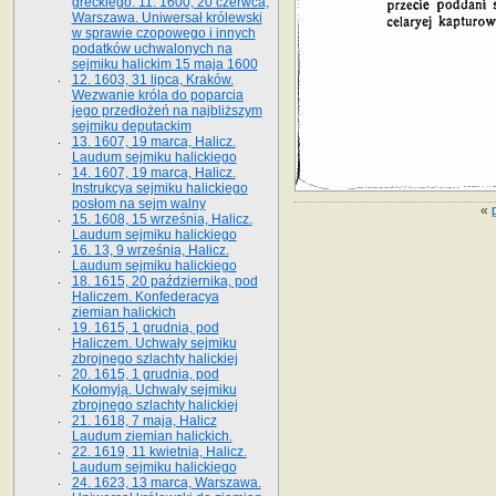
greckiego. 11. 1600, 20 czerwca,
Warszawa. Uniwersał królewski
w sprawie czopowego i innych
podatków uchwalonych na
sejmiku halickim 15 maja 1600
12. 1603, 31 lipca, Kraków.
Wezwanie króla do poparcia
jego przedłożeń na najbliższym
sejmiku deputackim
13. 1607, 19 marca, Halicz.
Laudum sejmiku halickiego
14. 1607, 19 marca, Halicz.
Instrukcya sejmiku halickiego
posłom na sejm walny
«
15. 1608, 15 września, Halicz.
Laudum sejmiku halickiego
16. 13, 9 września, Halicz.
Laudum sejmiku halickiego
18. 1615, 20 października, pod
Haliczem. Konfederacya
ziemian halickich
19. 1615, 1 grudnia, pod
Haliczem. Uchwały sejmiku
zbrojnego szlachty halickiej
20. 1615, 1 grudnia, pod
Kołomyją. Uchwały sejmiku
zbrojnego szlachty halickiej
21. 1618, 7 maja, Halicz
Laudum ziemian halickich.
22. 1619, 11 kwietnia, Halicz.
Laudum sejmiku halickiego
24. 1623, 13 marca, Warszawa.