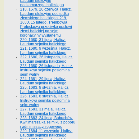
Laudum elekcyjne
podkomorzego halickiego
218. 1679, 20 czerwca, Halicz.
Laudum elekcyjne podsędka
ziemskiego halickiego. 219.
1680, 15 lutego, Trembowla.
Protestacya przeciwko posłowi
ziemi halickiej na sejm
koronacyjny wysłanemu
220. 1680, 31 lipca, Halicz.
Laudum sejmiku halickiego
221. 1680, 9 września, Halicz.
Laudum sejmiku halickiego
222. 1680, 26 listopada, Halicz.
Laudum sejmiku halickiego.
223. 1680, 26 listopada, Halicz.
Instrukcya sejmiku posłom na
sejm walny
224. 1681, 29 lipca, Halicz.
Laudum sejmiku halickiego
225. 1683, 8 stycznia, Halicz.
Laudum sejmiku halickiego
226. 1683, 8 stycznia, Halicz.
Instrukcya sejmiku posłom na
sejm walny
227. 1683, 31 maja, Halicz.
Laudum sejmiku halickiego
228. 1683, 24 lipca, Babuchów.
Kwit marszałka sejmiku z poboru
i administracyi rogowego
229. 1684, 11 września, Halicz.
Laudum sejmiku halickiego