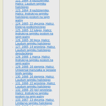
122. 1664, 8 października,
Halicz. Laudum sejmiku
halickiego
123. 1664, 8 października,
Halicz. Instrukcya sejmiku
halickiego posłom na sejm
walny
124. 1665, 22 stycznia, Halicz.
Elekcya podkomorzego
125. 1665, 12 lutego, Halicz.
Instrukcya sejmiku posłom na
sejm walny
126. 1665, 30 lipca, Halicz.
Laudum sejmiku halickiego
127. 1665, 14 września, Halicz.
Laudum sejmiku halickiego
deputackiego
128. 1666, 1 marca, Halicz.
Instrukcya sejmiku posłom na
sejm walny
129. 1666, 16 sierpnia, Halicz.
Uniwersał marszałka w sprawie
limity sejmiku
130. 1666, 16 sierpnia, Halicz.
Laudum sejmiku halickiego
131. 1666, 22 września, Halicz.
Laudum sejmiku halickiego
132. 1666, 20 (sic) września,
Halicz. Instrukcya sejmiku
posłom na sejm walny
133. 1667, 13 stycznia, Halicz.
Limitacya sejmiku halickiego