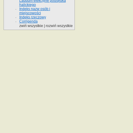
Laudum elekcyjne podsędka
halickiego
Indeks nazw osób i
miejscowości
Indeks rzeczowy
Corrigenda
zwiń wszystkie
|
rozwiń wszystkie