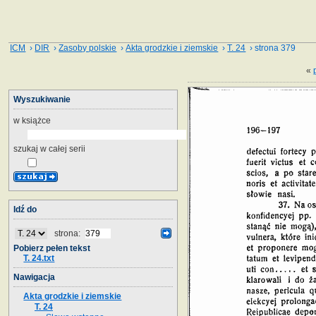
ICM
›
DIR
›
Zasoby polskie
›
Akta grodzkie i ziemskie
›
T. 24
› strona 379
«
Wyszukiwanie
w książce
szukaj w całej serii
Idź do
strona:
Pobierz pełen tekst
T. 24.txt
Nawigacja
Akta grodzkie i ziemskie
T. 24