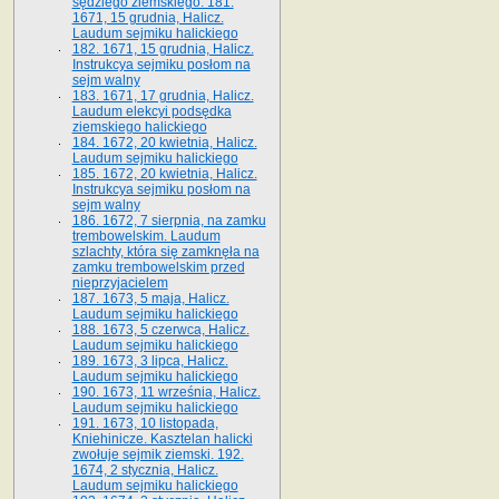
sędziego ziemskiego. 181.
1671, 15 grudnia, Halicz.
Laudum sejmiku halickiego
182. 1671, 15 grudnia, Halicz.
Instrukcya sejmiku posłom na
sejm walny
183. 1671, 17 grudnia, Halicz.
Laudum elekcyi podsędka
ziemskiego halickiego
184. 1672, 20 kwietnia, Halicz.
Laudum sejmiku halickiego
185. 1672, 20 kwietnia, Halicz.
Instrukcya sejmiku posłom na
sejm walny
186. 1672, 7 sierpnia, na zamku
trembowelskim. Laudum
szlachty, która się zamknęła na
zamku trembowelskim przed
nieprzyjacielem
187. 1673, 5 maja, Halicz.
Laudum sejmiku halickiego
188. 1673, 5 czerwca, Halicz.
Laudum sejmiku halickiego
189. 1673, 3 lipca, Halicz.
Laudum sejmiku halickiego
190. 1673, 11 września, Halicz.
Laudum sejmiku halickiego
191. 1673, 10 listopada,
Kniehinicze. Kasztelan halicki
zwołuje sejmik ziemski. 192.
1674, 2 stycznia, Halicz.
Laudum sejmiku halickiego