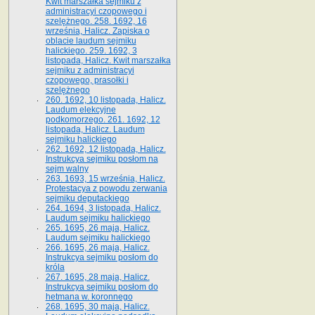
Kwit marszałka sejmiku z
administracyi czopowego i
szelężnego. 258. 1692, 16
września, Halicz. Zapiska o
oblacie laudum sejmiku
halickiego. 259. 1692, 3
listopada, Halicz. Kwit marszałka
sejmiku z administracyi
czopowego, prasołki i
szelężnego
260. 1692, 10 listopada, Halicz.
Laudum elekcyjne
podkomorzego. 261. 1692, 12
listopada, Halicz. Laudum
sejmiku halickiego
262. 1692, 12 listopada, Halicz.
Instrukcya sejmiku posłom na
sejm walny
263. 1693, 15 września, Halicz.
Protestacya z powodu zerwania
sejmiku deputackiego
264. 1694, 3 listopada, Halicz.
Laudum sejmiku halickiego
265. 1695, 26 maja, Halicz.
Laudum sejmiku halickiego
266. 1695, 26 maja, Halicz.
Instrukcya sejmiku posłom do
króla
267. 1695, 28 maja, Halicz.
Instrukcya sejmiku posłom do
hetmana w. koronnego
268. 1695, 30 maja, Halicz.