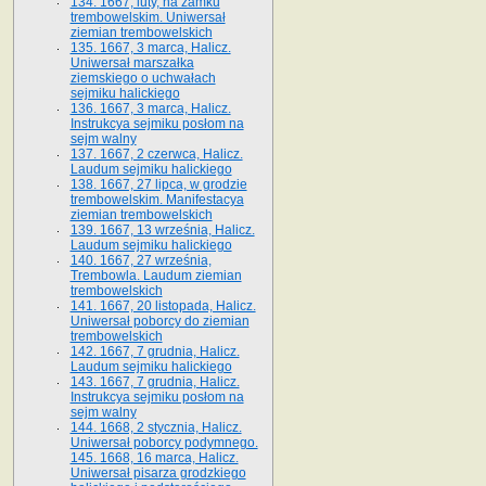
134. 1667, luty, na zamku
trembowelskim. Uniwersał
ziemian trembowelskich
135. 1667, 3 marca, Halicz.
Uniwersał marszałka
ziemskiego o uchwałach
sejmiku halickiego
136. 1667, 3 marca, Halicz.
Instrukcya sejmiku posłom na
sejm walny
137. 1667, 2 czerwca, Halicz.
Laudum sejmiku halickiego
138. 1667, 27 lipca, w grodzie
trembowelskim. Manifestacya
ziemian trembowelskich
139. 1667, 13 września, Halicz.
Laudum sejmiku halickiego
140. 1667, 27 września,
Trembowla. Laudum ziemian
trembowelskich
141. 1667, 20 listopada, Halicz.
Uniwersał poborcy do ziemian
trembowelskich
142. 1667, 7 grudnia, Halicz.
Laudum sejmiku halickiego
143. 1667, 7 grudnia, Halicz.
Instrukcya sejmiku posłom na
sejm walny
144. 1668, 2 stycznia, Halicz.
Uniwersał poborcy podymnego.
145. 1668, 16 marca, Halicz.
Uniwersał pisarza grodzkiego