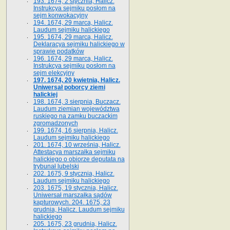
193. 1674, 2 stycznia, Halicz.
Instrukcya sejmiku posłom na
sejm konwokacyjny
194. 1674, 29 marca, Halicz.
Laudum sejmiku halickiego
195. 1674, 29 marca, Halicz.
Deklaracya sejmiku halickiego w
sprawie podatków
196. 1674, 29 marca, Halicz.
Instrukcya sejmiku posłom na
sejm elekcyjny
197. 1674, 20 kwietnia, Halicz.
Uniwersał poborcy ziemi
halickiej
198. 1674, 3 sierpnia, Buczacz.
Laudum ziemian województwa
ruskiego na zamku buczackim
zgromadzonych
199. 1674, 16 sierpnia, Halicz.
Laudum sejmiku halickiego
201. 1674, 10 września, Halicz.
Attestacya marszałka sejmiku
halickiego o obiorze deputata na
trybunał lubelski
202. 1675, 9 stycznia, Halicz.
Laudum sejmiku halickiego
203. 1675, 19 stycznia, Halicz.
Uniwersał marszałka sądów
kapturowych. 204. 1675, 23
grudnia, Halicz. Laudum sejmiku
halickiego
205. 1675, 23 grudnia, Halicz.