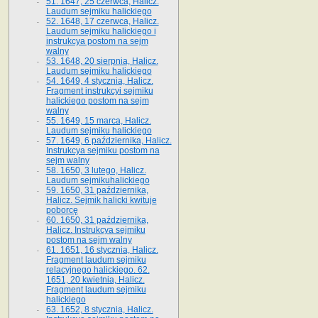
51. 1647, 25 czerwca, Halicz.
Laudum sejmiku halickiego
52. 1648, 17 czerwca, Halicz.
Laudum sejmiku halickiego i
instrukcya postom na sejm
walny
53. 1648, 20 sierpnia, Halicz.
Laudum sejmiku halickiego
54. 1649, 4 stycznia, Halicz.
Fragment instrukcyi sejmiku
halickiego postom na sejm
walny
55. 1649, 15 marca, Halicz.
Laudum sejmiku halickiego
57. 1649, 6 października, Halicz.
Instrukcya sejmiku postom na
sejm walny
58. 1650, 3 lutego, Halicz.
Laudum sejmikuhalickiego
59. 1650, 31 października,
Halicz. Sejmik halicki kwituje
poborcę
60. 1650, 31 października,
Halicz. Instrukcya sejmiku
postom na sejm walny
61. 1651, 16 stycznia, Halicz.
Fragment laudum sejmiku
relacyjnego halickiego. 62.
1651, 20 kwietnia, Halicz.
Fragment laudum sejmiku
halickiego
63. 1652, 8 stycznia, Halicz.