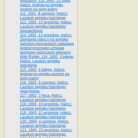
grodzkich. 110. 1661, 21 maja,
Halicz. Instrukcya sejmiku
posłom na sejm walny
111. 1661, 8 sierpnia, Halicz.
Laudum sejmiku halickiego
112. 1661, 12 września, Halicz.
Laudum sejmiku halickiego
deputackiego
113. 1661, 12 września, Halicz.
Ziemianie haliccy na sejmiku
halickim zgromadzeni zakładają
protest przeciwko uchwale
sejmowej dotyczącej alienacyi
dóbr Rzptej. 114. 1662, 3 lutego,
Halicz. Laudum sejmiku
halickiego
115. 1662, 4 lutego, Halicz.
Instrukcya sejmiku posłom na
sejm walny
116. 1662, 5 czerwca, Halicz.
Laudum sejmiku halickiego
relacyjnego
117. 1662, 7 lipca, Halicz.
Laudum sejmiku halickiego
118. 1663, 10 września, Halicz.
Laudum sejmiku halickiego
119. 1663, 11 września, Halicz.
Laudum sejmiku halickiego
120. 1664, 4 czerwca, Halicz.
Laudum sejmiku halickiego
121. 1664, 15 września, Halicz.
Laudum sejmiku halickiego.