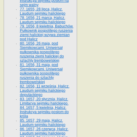
Instrukcya sejmiku posłom na
sejm walny
77. 1655, 28 lipca, Halicz.
Laudum sejmiku halickiego
78. 1656, 21 marca, Halicz.
Laudum sejmiku halickiego
79. 1656, 8 kwietnia, Babuchów.
Pułkownik pospolitego ruszenia
ziemi halickiej wzywa ziemian
pod Halicz
80. 1656, 26 maja, pod
Siemikowcami. Uniwersał
pułkownika pospolitego
ruszenia ziemi halickiej do
szlachty trembowelskiej
81. 1656, 31 maja, pod
Siemikowcami. Uniwersał
pułkownika pospolitego
ruszenia do szlachty
trembowelskiej
82. 1656, 11 września, Halicz.
Laudum sejmiku halickiego
deputackiego
83. 1657, 20 stycznia, Halicz.
Limitacya sejmiku halickiego.
84. 1657, 5 kwietnia, Halicz.
Instrukcya sejmiku posłom do
króla
85. 1657, 29 maja, Halicz.
Laudum sejmiku halickiego
86. 1657, 26 czerwca, Halicz.
Laudum sejmiku halickiego