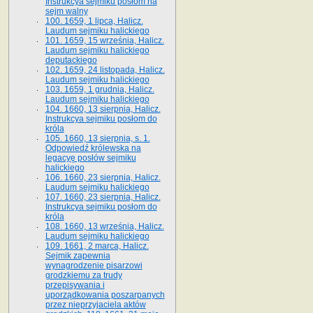
Instrukcya sejmiku posłom na
sejm walny
100. 1659, 1 lipca, Halicz.
Laudum sejmiku halickiego
101. 1659, 15 września, Halicz.
Laudum sejmiku halickiego
deputackiego
102. 1659, 24 listopada, Halicz.
Laudum sejmiku halickiego
103. 1659, 1 grudnia, Halicz.
Laudum sejmiku halickiego
104. 1660, 13 sierpnia, Halicz.
Instrukcya sejmiku posłom do
króla
105. 1660, 13 sierpnia, s. 1.
Odpowiedź królewska na
legacyę posłów sejmiku
halickiego
106. 1660, 23 sierpnia, Halicz.
Laudum sejmiku halickiego
107. 1660, 23 sierpnia, Halicz.
Instrukcya sejmiku posłom do
króla
108. 1660, 13 września, Halicz.
Laudum sejmiku halickiego
109. 1661, 2 marca, Halicz.
Sejmik zapewnia
wynagrodzenie pisarzowi
grodzkiemu za trudy
przepisywania i
uporządkowania poszarpanych
przez nieprzyjaciela aktów