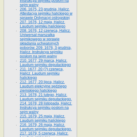
Instrukcya sejmiku posłom na
sejm walny
206. 1675, 23 grudnia, Halicz.
Attestacya sejmiku halickiego w
sprawie Ordynacyi ostrogskiej
207. 1676, 12 maja, Halicz.
Laudum sejmiku halickiego
208. 1676, 12 czerwca, Halicz.
Uniwersał marszałka
sejmikowego w sprawie
składania uchwalonych
poborów. 209. 1676, 3 grudnia,
Halicz. Instrukcya sejmiku
posłom na sejm walny
210. 1677, 29 marca, Halicz.
Laudum sejmiku deputackiego
211. 1677, 20 (?) czerwca,
Halicz. Laudum sejmiku
halickiego
212. 1677, 20 lipca, Halicz.
Laudum elekcyjne sędziego
ziemskiego halickiego
213. 1678, 21 lutego, Halicz.
Laudum sejmiku deputackiego.
214. 1678, 28 listopada, Halicz.
Instrukcya sejmiku posłom na
sejm walny
215. 1679, 25 maja, Halicz.
Laudum sejmiku halickiego
216. 1679, 26 maja, Halicz.
Laudum sejmiku deputackiego.
217. 1679, 5 czerwca, Halicz.