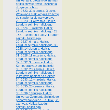
Uniwersał królewski do ziemian
halickich w sprawie uiszczenia
drugiego poboru
25. 1623, 31 sierpnia, Olesko.
Wojewoda ruski wzywa szlachtę
do stawienia się na wyprawę.
26. 1623, 11 września, Halicz.
Laudum sejmiku halickiego
27. 1624, 1 kwietnia, Halicz.
Laudum sejmiku halickiego. 28.
1627, 10 marca, Halicz. Laudum
sejmiku halickiego
29. 1627, 6 maja, Halicz.
Laudum sejmiku halickiego. 30.
1628, 14 sierpnia, Halicz.
Laudum sejmiku halickiego
31. 1628, 11 września, Halicz.
Laudum sejmiku halickiego
32. 1632, 3 czerwca, Halicz.
Konfederacya ziemi halickiej
33. 1632, 23 sierpnia, Halicz.
Laudum sejmiku halickiego i
instrukcya posłom na elekcyę
34. 1633, 12 września, Halicz.
Laudum sejmiku halickiego
35. 1635, 25 czerwca, Halicz.
Laudum sejmiku halickiego
36. 1636, 10 lutego, Halicz.
Uniwersał Zygmunta Świrskiego
poborcy halickiego. 37. 1640, 25
czerwca, Halicz. Laudum
sejmiku halickiego