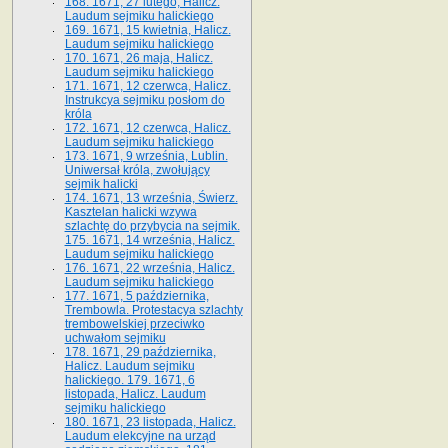
168. 1671, 27 lutego, Halicz.
Laudum sejmiku halickiego
169. 1671, 15 kwietnia, Halicz.
Laudum sejmiku halickiego
170. 1671, 26 maja, Halicz.
Laudum sejmiku halickiego
171. 1671, 12 czerwca, Halicz.
Instrukcya sejmiku posłom do
króla
172. 1671, 12 czerwca, Halicz.
Laudum sejmiku halickiego
173. 1671, 9 września, Lublin.
Uniwersał króla, zwołujący
sejmik halicki
174. 1671, 13 września, Świerz.
Kasztelan halicki wzywa
szlachtę do przybycia na sejmik.
175. 1671, 14 września, Halicz.
Laudum sejmiku halickiego
176. 1671, 22 września, Halicz.
Laudum sejmiku halickiego
177. 1671, 5 października,
Trembowla. Protestacya szlachty
trembowelskiej przeciwko
uchwałom sejmiku
178. 1671, 29 października,
Halicz. Laudum sejmiku
halickiego. 179. 1671, 6
listopada, Halicz. Laudum
sejmiku halickiego
180. 1671, 23 listopada, Halicz.
Laudum elekcyjne na urząd