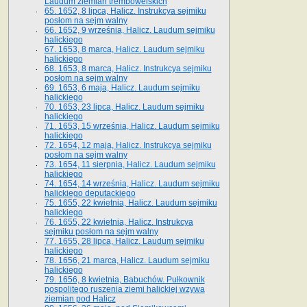
Laudum ziemian trembowelskich
65. 1652, 8 lipca, Halicz. Instrukcya sejmiku
posłom na sejm walny
66. 1652, 9 września, Halicz. Laudum sejmiku
halickiego
67. 1653, 8 marca, Halicz. Laudum sejmiku
halickiego
68. 1653, 8 marca, Halicz. Instrukcya sejmiku
posłom na sejm walny
69. 1653, 6 maja, Halicz. Laudum sejmiku
halickiego
70. 1653, 23 lipca, Halicz. Laudum sejmiku
halickiego
71. 1653, 15 września, Halicz. Laudum sejmiku
halickiego
72. 1654, 12 maja, Halicz. Instrukcya sejmiku
posłom na sejm walny
73. 1654, 11 sierpnia, Halicz. Laudum sejmiku
halickiego
74. 1654, 14 września, Halicz. Laudum sejmiku
halickiego deputackiego
75. 1655, 22 kwietnia, Halicz. Laudum sejmiku
halickiego
76. 1655, 22 kwietnia, Halicz. Instrukcya
sejmiku posłom na sejm walny
77. 1655, 28 lipca, Halicz. Laudum sejmiku
halickiego
78. 1656, 21 marca, Halicz. Laudum sejmiku
halickiego
79. 1656, 8 kwietnia, Babuchów. Pułkownik
pospolitego ruszenia ziemi halickiej wzywa
ziemian pod Halicz