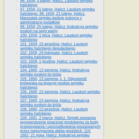
96. 1659, 5 lutego, Halicz. Laudum sejmiku
halickiego
97. 1659, 21 lutego, Halicz. Laudum sejmiku
halickiego. 98. 1659, 21 lutego, Halicz.
Marszałek sejmiku kwituje poborcę z
administracyi podatków
99. 1659, 25 lutego, Halicz. Instrukcya sejmiku
posłom na sejm walny
100. 1659, 1 lipca, Halicz. Laudum sejmiku
halickiego
101. 1659, 15 września, Halicz. Laudum
sejmiku halickiego deputackiego
102. 1659, 24 listopada, Halicz. Laudum
sejmiku halickiego
103. 1659, 1 grudnia, Halicz. Laudum sejmiku
halickiego
104. 1660, 13 sierpnia, Halicz. Instrukcya
sejmiku posłom do króla
105. 1660, 13 sierpnia, s. 1. Odpowiedź
królewska na legacyę posłów sejmiku
halickiego
106. 1660, 23 sierpnia, Halicz. Laudum sejmiku
halickiego
107. 1660, 23 sierpnia, Halicz. Instrukcya
sejmiku posłom do króla
108. 1660, 13 września, Halicz. Laudum
sejmiku halickiego
109. 1661, 2 marca, Halicz. Sejmik zapewnia
wynagrodzenie pisarzowi grodzkiemu za trudy
przepisywania i uporządkowania poszarpanych
przez nieprzyjaciela aktów grodzkich. 110.
1661, 21 maja, Halicz. Instrukcya sejmiku