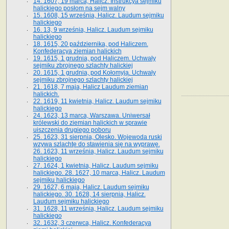
14. 1607, 19 marca, Halicz. Instrukcya sejmiku
halickiego posłom na sejm walny
15. 1608, 15 września, Halicz. Laudum sejmiku
halickiego
16. 13, 9 września, Halicz. Laudum sejmiku
halickiego
18. 1615, 20 października, pod Haliczem.
Konfederacya ziemian halickich
19. 1615, 1 grudnia, pod Haliczem. Uchwały
sejmiku zbrojnego szlachty halickiej
20. 1615, 1 grudnia, pod Kołomyją. Uchwały
sejmiku zbrojnego szlachty halickiej
21. 1618, 7 maja, Halicz Laudum ziemian
halickich.
22. 1619, 11 kwietnia, Halicz. Laudum sejmiku
halickiego
24. 1623, 13 marca, Warszawa. Uniwersał
królewski do ziemian halickich w sprawie
uiszczenia drugiego poboru
25. 1623, 31 sierpnia, Olesko. Wojewoda ruski
wzywa szlachtę do stawienia się na wyprawę.
26. 1623, 11 września, Halicz. Laudum sejmiku
halickiego
27. 1624, 1 kwietnia, Halicz. Laudum sejmiku
halickiego. 28. 1627, 10 marca, Halicz. Laudum
sejmiku halickiego
29. 1627, 6 maja, Halicz. Laudum sejmiku
halickiego. 30. 1628, 14 sierpnia, Halicz.
Laudum sejmiku halickiego
31. 1628, 11 września, Halicz. Laudum sejmiku
halickiego
32. 1632, 3 czerwca, Halicz. Konfederacya