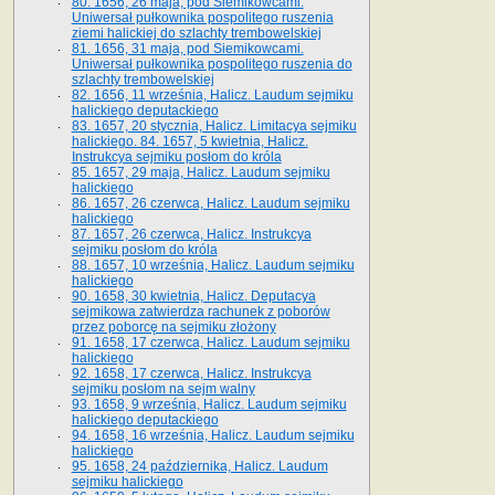
80. 1656, 26 maja, pod Siemikowcami.
Uniwersał pułkownika pospolitego ruszenia
ziemi halickiej do szlachty trembowelskiej
81. 1656, 31 maja, pod Siemikowcami.
Uniwersał pułkownika pospolitego ruszenia do
szlachty trembowelskiej
82. 1656, 11 września, Halicz. Laudum sejmiku
halickiego deputackiego
83. 1657, 20 stycznia, Halicz. Limitacya sejmiku
halickiego. 84. 1657, 5 kwietnia, Halicz.
Instrukcya sejmiku posłom do króla
85. 1657, 29 maja, Halicz. Laudum sejmiku
halickiego
86. 1657, 26 czerwca, Halicz. Laudum sejmiku
halickiego
87. 1657, 26 czerwca, Halicz. Instrukcya
sejmiku posłom do króla
88. 1657, 10 września, Halicz. Laudum sejmiku
halickiego
90. 1658, 30 kwietnia, Halicz. Deputacya
sejmikowa zatwierdza rachunek z poborów
przez poborcę na sejmiku złożony
91. 1658, 17 czerwca, Halicz. Laudum sejmiku
halickiego
92. 1658, 17 czerwca, Halicz. Instrukcya
sejmiku posłom na sejm walny
93. 1658, 9 września, Halicz. Laudum sejmiku
halickiego deputackiego
94. 1658, 16 września, Halicz. Laudum sejmiku
halickiego
95. 1658, 24 października, Halicz. Laudum
sejmiku halickiego