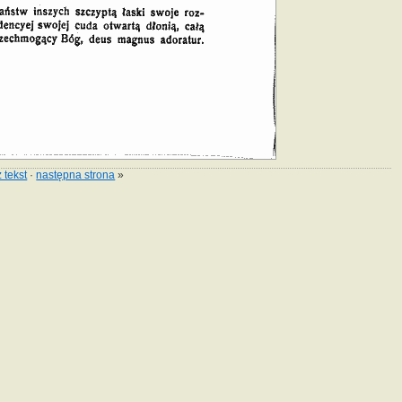
 tekst
·
następna strona
»