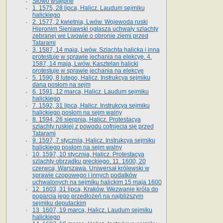
Słowo wstępne
1. 1575, 28 lipca, Halicz. Laudum sejmiku
halickiego
2. 1577, 2 kwietnia, Lwów. Wojewoda ruski
Hieronim Sieniawski ogłasza uchwały szlachty
zebranej we Lwowie o obronie ziemi przed
Tatarami
3. 1587, 14 maja, Lwów. Szlachta halicka i inna
protestuje w sprawie jechania na elekcyę. 4.
1587, 14 maja, Lwów. Kasztelan halicki
protestuje w sprawie jechania na elekcyę
5. 1590, 8 lutego, Halicz. Instrukcya sejmiku
dana posłom na sejm
6. 1591, 12 marca, Halicz. Laudum sejmiku
halickiego
7. 1592, 31 lipca, Halicz. Instrukcya sejmiku
halickiego posłom na sejm walny
8. 1594, 26 sierpnia, Halicz. Protestacya
szlachty ruskiej z powodu cofnięcia się przed
Tatarami
9. 1597, 7 stycznia, Halicz. Instrukcya sejmiku
halickiego posłom na sejm walny
10. 1597, 10 stycznia, Halicz. Protestacya
szlachty obrządku greckiego. 11. 1600, 20
czerwca, Warszawa. Uniwersał królewski w
sprawie czopowego i innych podatków
uchwalonych na sejmiku halickim 15 maja 1600
12. 1603, 31 lipca, Kraków. Wezwanie króla do
poparcia jego przedłożeń na najbliższym
sejmiku deputackim
13. 1607, 19 marca, Halicz. Laudum sejmiku
halickiego