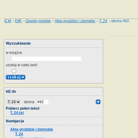
ICM
›
DIR
›
Zasoby polskie
›
Akta grodzkie i ziemskie
›
T. 24
› strona 492
Wyszukiwanie
w książce
szukaj w całej serii
Idź do
strona:
Pobierz pełen tekst
T. 24.txt
Nawigacja
Akta grodzkie i ziemskie
T. 24