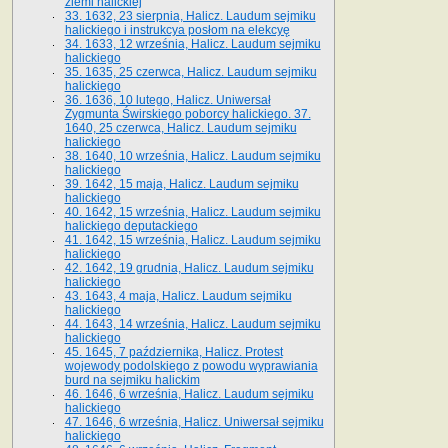
ziemi halickiej
33. 1632, 23 sierpnia, Halicz. Laudum sejmiku
halickiego i instrukcya posłom na elekcyę
34. 1633, 12 września, Halicz. Laudum sejmiku
halickiego
35. 1635, 25 czerwca, Halicz. Laudum sejmiku
halickiego
36. 1636, 10 lutego, Halicz. Uniwersał
Zygmunta Świrskiego poborcy halickiego. 37.
1640, 25 czerwca, Halicz. Laudum sejmiku
halickiego
38. 1640, 10 września, Halicz. Laudum sejmiku
halickiego
39. 1642, 15 maja, Halicz. Laudum sejmiku
halickiego
40. 1642, 15 września, Halicz. Laudum sejmiku
halickiego deputackiego
41. 1642, 15 września, Halicz. Laudum sejmiku
halickiego
42. 1642, 19 grudnia, Halicz. Laudum sejmiku
halickiego
43. 1643, 4 maja, Halicz. Laudum sejmiku
halickiego
44. 1643, 14 września, Halicz. Laudum sejmiku
halickiego
45. 1645, 7 października, Halicz. Protest
wojewody podolskiego z powodu wyprawiania
burd na sejmiku halickim
46. 1646, 6 września, Halicz. Laudum sejmiku
halickiego
47. 1646, 6 września, Halicz. Uniwersał sejmiku
halickiego