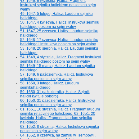
48. 1646, 6 września, Halicz. Fragment
instrukcyi sejmiku halickiego postom na sejm
walny
49. 1647, 5 lutego, Halicz. Laudum sejmiku
halickiego
50. 1647, 4 kwietnia, Halicz. Instrukcya sejmiku
halickiego postom na sejm walny
51. 1647, 25 czerwca, Halicz. Laudum sejmiku
halickiego
52. 1648, 17 czerwca, Halicz. Laudum sejmiku
halickiego i instrukcya postom na sejm walny
53. 1648, 20 sierpnia, Halicz. Laudum sejmiku
halickiego
54. 1649, 4 stycznia, Halicz. Fragment instrukcyi
sejmiku halickiego postom na sejm walny
55. 1649, 15 marca, Halicz. Laudum sejmiku
halickiego
57. 1649, 6 października, Halicz. Instrukcya
sejmiku postom na sejm walny
58. 1650, 3 lutego, Halicz. Laudum
sejmikuhalickiego
59. 1650, 31 października, Halicz. Sejmik
halicki kwituje poborcę
60. 1650, 31 października, Halicz. Instrukcya
sejmiku postom na sejm walny
61. 1651, 16 stycznia, Halicz. Fragment laudum
sejmiku relacyjnego halickiego. 62. 1651, 20
kwietnia, Halicz. Fragment laudum sejmiku
halickiego
63. 1652, 8 stycznia, Halicz. Instrukcya sejmiku
postom na sejm walny
64. 1652, 8 czerwca, na zamku w Trembowli.