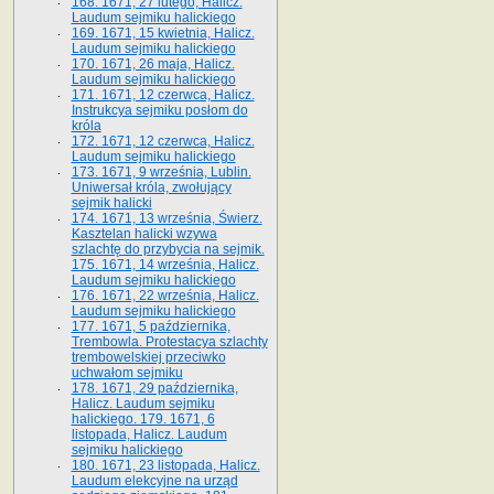
168. 1671, 27 lutego, Halicz.
Laudum sejmiku halickiego
169. 1671, 15 kwietnia, Halicz.
Laudum sejmiku halickiego
170. 1671, 26 maja, Halicz.
Laudum sejmiku halickiego
171. 1671, 12 czerwca, Halicz.
Instrukcya sejmiku posłom do
króla
172. 1671, 12 czerwca, Halicz.
Laudum sejmiku halickiego
173. 1671, 9 września, Lublin.
Uniwersał króla, zwołujący
sejmik halicki
174. 1671, 13 września, Świerz.
Kasztelan halicki wzywa
szlachtę do przybycia na sejmik.
175. 1671, 14 września, Halicz.
Laudum sejmiku halickiego
176. 1671, 22 września, Halicz.
Laudum sejmiku halickiego
177. 1671, 5 października,
Trembowla. Protestacya szlachty
trembowelskiej przeciwko
uchwałom sejmiku
178. 1671, 29 października,
Halicz. Laudum sejmiku
halickiego. 179. 1671, 6
listopada, Halicz. Laudum
sejmiku halickiego
180. 1671, 23 listopada, Halicz.
Laudum elekcyjne na urząd