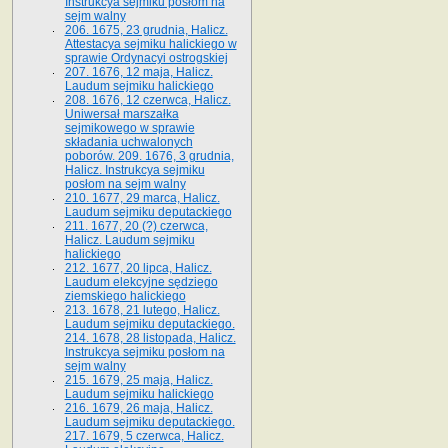
Instrukcya sejmiku posłom na
sejm walny
206. 1675, 23 grudnia, Halicz.
Attestacya sejmiku halickiego w
sprawie Ordynacyi ostrogskiej
207. 1676, 12 maja, Halicz.
Laudum sejmiku halickiego
208. 1676, 12 czerwca, Halicz.
Uniwersał marszałka
sejmikowego w sprawie
składania uchwalonych
poborów. 209. 1676, 3 grudnia,
Halicz. Instrukcya sejmiku
posłom na sejm walny
210. 1677, 29 marca, Halicz.
Laudum sejmiku deputackiego
211. 1677, 20 (?) czerwca,
Halicz. Laudum sejmiku
halickiego
212. 1677, 20 lipca, Halicz.
Laudum elekcyjne sędziego
ziemskiego halickiego
213. 1678, 21 lutego, Halicz.
Laudum sejmiku deputackiego.
214. 1678, 28 listopada, Halicz.
Instrukcya sejmiku posłom na
sejm walny
215. 1679, 25 maja, Halicz.
Laudum sejmiku halickiego
216. 1679, 26 maja, Halicz.
Laudum sejmiku deputackiego.
217. 1679, 5 czerwca, Halicz.