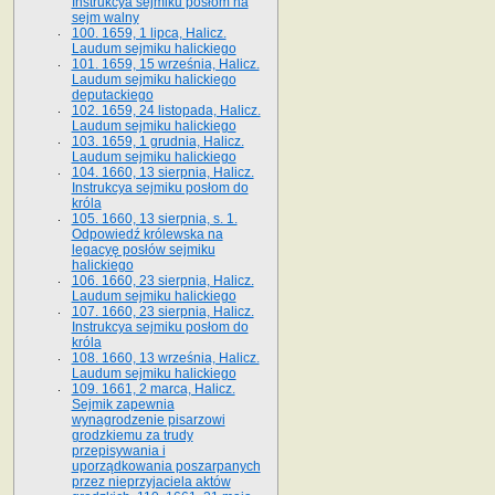
Instrukcya sejmiku posłom na
sejm walny
100. 1659, 1 lipca, Halicz.
Laudum sejmiku halickiego
101. 1659, 15 września, Halicz.
Laudum sejmiku halickiego
deputackiego
102. 1659, 24 listopada, Halicz.
Laudum sejmiku halickiego
103. 1659, 1 grudnia, Halicz.
Laudum sejmiku halickiego
104. 1660, 13 sierpnia, Halicz.
Instrukcya sejmiku posłom do
króla
105. 1660, 13 sierpnia, s. 1.
Odpowiedź królewska na
legacyę posłów sejmiku
halickiego
106. 1660, 23 sierpnia, Halicz.
Laudum sejmiku halickiego
107. 1660, 23 sierpnia, Halicz.
Instrukcya sejmiku posłom do
króla
108. 1660, 13 września, Halicz.
Laudum sejmiku halickiego
109. 1661, 2 marca, Halicz.
Sejmik zapewnia
wynagrodzenie pisarzowi
grodzkiemu za trudy
przepisywania i
uporządkowania poszarpanych
przez nieprzyjaciela aktów