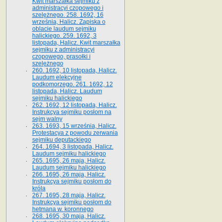
Kwit marszałka sejmiku z
administracyi czopowego i
szelężnego. 258. 1692, 16
września, Halicz. Zapiska o
oblacie laudum sejmiku
halickiego. 259. 1692, 3
listopada, Halicz. Kwit marszałka
sejmiku z administracyi
czopowego, prasołki i
szelężnego
260. 1692, 10 listopada, Halicz.
Laudum elekcyjne
podkomorzego. 261. 1692, 12
listopada, Halicz. Laudum
sejmiku halickiego
262. 1692, 12 listopada, Halicz.
Instrukcya sejmiku posłom na
sejm walny
263. 1693, 15 września, Halicz.
Protestacya z powodu zerwania
sejmiku deputackiego
264. 1694, 3 listopada, Halicz.
Laudum sejmiku halickiego
265. 1695, 26 maja, Halicz.
Laudum sejmiku halickiego
266. 1695, 26 maja, Halicz.
Instrukcya sejmiku posłom do
króla
267. 1695, 28 maja, Halicz.
Instrukcya sejmiku posłom do
hetmana w. koronnego
268. 1695, 30 maja, Halicz.