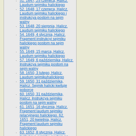
51. 1647, 25 czerwca, Halicz.
Laudum sejmiku halickiego
52. 1648, 17 czerwca, Halicz.
Laudum sejmiku halickiego i
instrukcya postom na sejm
walny
53. 1648, 20 sierpnia, Halicz.
Laudum sejmiku halickiego
54. 1649, 4 stycznia, Halicz.
Fragment instrukcyi sejmiku
halickiego postom na sejm
walny
55. 1649, 15 marca, Halicz.
Laudum sejmiku halickiego
57. 1649, 6 października, Halicz.
Instrukcya sejmiku postom na
sejm walny
58. 1650, 3 lutego, Halicz.
Laudum sejmikuhalickiego
59. 1650, 31 października,
Halicz. Sejmik halicki kwituje
poborcę
60. 1650, 31 października,
Halicz. Instrukcya sejmiku
postom na sejm walny
61. 1651, 16 stycznia, Halicz.
Fragment laudum sejmiku
relacyjnego halickiego. 62.
1651, 20 kwietnia, Halicz.
Fragment laudum sejmiku
halickiego
63. 1652, 8 stycznia, Halicz.