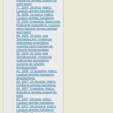
Instrukcya sejmiku posłom na
sejm walny
77. 1655, 28 lipca, Halicz.
Laudum sejmiku halickiego
78. 1656, 21 marca, Halicz.
Laudum sejmiku halickiego
79. 1656, 8 kwietnia, Babuchów.
Pułkownik pospolitego ruszenia
ziemi halickiej wzywa ziemian
pod Halicz
80. 1656, 26 maja, pod
Siemikowcami. Uniwersał
pułkownika pospolitego
ruszenia ziemi halickiej do
szlachty trembowelskiej
81. 1656, 31 maja, pod
Siemikowcami. Uniwersał
pułkownika pospolitego
ruszenia do szlachty
trembowelskiej
82. 1656, 11 września, Halicz.
Laudum sejmiku halickiego
deputackiego
83. 1657, 20 stycznia, Halicz.
Limitacya sejmiku halickiego.
84. 1657, 5 kwietnia, Halicz.
Instrukcya sejmiku posłom do
króla
85. 1657, 29 maja, Halicz.
Laudum sejmiku halickiego
86. 1657, 26 czerwca, Halicz.
Laudum sejmiku halickiego