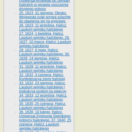
Uniwersał królewski do ziemian
halickich w sprawie uiszczenia
drugiego poboru
25. 1623, 31 sierpnia, Olesko.
Wojewoda ruski wzywa szlachtę
do stawienia się na wyprawę.
26. 1623, 11 września, Halicz.
Laudum sejmiku halickiego
27. 1624, 1 kwietnia, Halicz.
Laudum sejmiku halickiego. 28.
1627, 10 marca, Halicz. Laudum
sejmiku halickiego
29. 1627, 6 maja, Halicz.
Laudum sejmiku halickiego. 30.
1628, 14 sierpnia, Halicz.
Laudum sejmiku halickiego
31. 1628, 11 września, Halicz.
Laudum sejmiku halickiego
32. 1632, 3 czerwca, Halicz.
Konfederacya ziemi halickiej
33. 1632, 23 sierpnia, Halicz.
Laudum sejmiku halickiego i
instrukcya posłom na elekcyę
34. 1633, 12 września, Halicz.
Laudum sejmiku halickiego
35. 1635, 25 czerwca, Halicz.
Laudum sejmiku halickiego
36. 1636, 10 lutego, Halicz.
Uniwersał Zygmunta Świrskiego
poborcy halickiego. 37. 1640, 25
czerwca, Halicz. Laudum
sejmiku halickiego