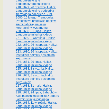
Laudum elekcyjne
podkomorzego halickiego
218. 1679, 20 czerwca, Halicz.
Laudum elekcyjne podsędka
ziemskiego halickiego. 219.
1680, 15 lutego, Trembowla.
Protestacya przeciwko posłowi
ziemi halickiej na sejm
koronacyjny wysłanemu
220. 1680, 31 lipca, Halicz.
Laudum sejmiku halickiego
221. 1680, 9 września, Halicz.
Laudum sejmiku halickiego
222. 1680, 26 listopada, Halicz.
Laudum sejmiku halickiego.
223. 1680, 26 listopada, Halicz.
Instrukcya sejmiku posłom na
sejm walny
224. 1681, 29 lipca, Halicz.
Laudum sejmiku halickiego
225. 1683, 8 stycznia, Halicz.
Laudum sejmiku halickiego
226. 1683, 8 stycznia, Halicz.
Instrukcya sejmiku posłom na
sejm walny
227. 1683, 31 maja, Halicz.
Laudum sejmiku halickiego
228. 1683, 24 lipca, Babuchów.
Kwit marszałka sejmiku z poboru
i administracyi rogowego
229. 1684, 11 września, Halicz.
Laudum sejmiku halickiego