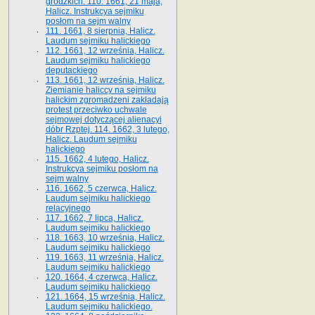
grodzkich. 110. 1661, 21 maja,
Halicz. Instrukcya sejmiku
posłom na sejm walny
111. 1661, 8 sierpnia, Halicz.
Laudum sejmiku halickiego
112. 1661, 12 września, Halicz.
Laudum sejmiku halickiego
deputackiego
113. 1661, 12 września, Halicz.
Ziemianie haliccy na sejmiku
halickim zgromadzeni zakładają
protest przeciwko uchwale
sejmowej dotyczącej alienacyi
dóbr Rzptej. 114. 1662, 3 lutego,
Halicz. Laudum sejmiku
halickiego
115. 1662, 4 lutego, Halicz.
Instrukcya sejmiku posłom na
sejm walny
116. 1662, 5 czerwca, Halicz.
Laudum sejmiku halickiego
relacyjnego
117. 1662, 7 lipca, Halicz.
Laudum sejmiku halickiego
118. 1663, 10 września, Halicz.
Laudum sejmiku halickiego
119. 1663, 11 września, Halicz.
Laudum sejmiku halickiego
120. 1664, 4 czerwca, Halicz.
Laudum sejmiku halickiego
121. 1664, 15 września, Halicz.
Laudum sejmiku halickiego.