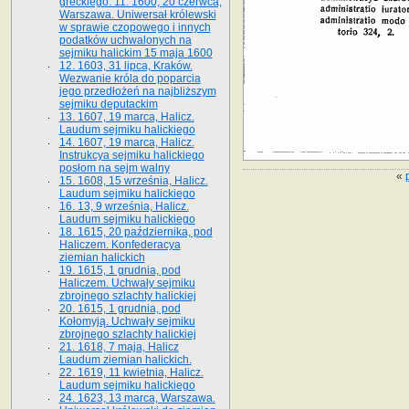
greckiego. 11. 1600, 20 czerwca,
Warszawa. Uniwersał królewski
w sprawie czopowego i innych
podatków uchwalonych na
sejmiku halickim 15 maja 1600
12. 1603, 31 lipca, Kraków.
Wezwanie króla do poparcia
jego przedłożeń na najbliższym
sejmiku deputackim
13. 1607, 19 marca, Halicz.
Laudum sejmiku halickiego
14. 1607, 19 marca, Halicz.
Instrukcya sejmiku halickiego
posłom na sejm walny
«
15. 1608, 15 września, Halicz.
Laudum sejmiku halickiego
16. 13, 9 września, Halicz.
Laudum sejmiku halickiego
18. 1615, 20 października, pod
Haliczem. Konfederacya
ziemian halickich
19. 1615, 1 grudnia, pod
Haliczem. Uchwały sejmiku
zbrojnego szlachty halickiej
20. 1615, 1 grudnia, pod
Kołomyją. Uchwały sejmiku
zbrojnego szlachty halickiej
21. 1618, 7 maja, Halicz
Laudum ziemian halickich.
22. 1619, 11 kwietnia, Halicz.
Laudum sejmiku halickiego
24. 1623, 13 marca, Warszawa.