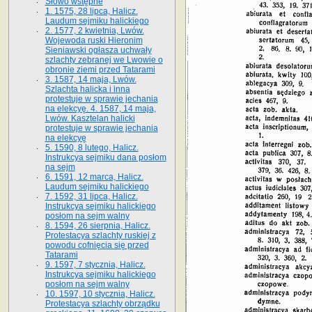
Słowo wstępne
1. 1575, 28 lipca, Halicz.
Laudum sejmiku halickiego
2. 1577, 2 kwietnia, Lwów.
Wojewoda ruski Hieronim
Sieniawski ogłasza uchwały
szlachty zebranej we Lwowie o
obronie ziemi przed Tatarami
3. 1587, 14 maja, Lwów.
Szlachta halicka i inna
protestuje w sprawie jechania
na elekcyę. 4. 1587, 14 maja,
Lwów. Kasztelan halicki
protestuje w sprawie jechania
na elekcyę
5. 1590, 8 lutego, Halicz.
Instrukcya sejmiku dana posłom
na sejm
6. 1591, 12 marca, Halicz.
Laudum sejmiku halickiego
7. 1592, 31 lipca, Halicz.
Instrukcya sejmiku halickiego
posłom na sejm walny
8. 1594, 26 sierpnia, Halicz.
Protestacya szlachty ruskiej z
powodu cofnięcia się przed
Tatarami
9. 1597, 7 stycznia, Halicz.
Instrukcya sejmiku halickiego
posłom na sejm walny
10. 1597, 10 stycznia, Halicz.
Protestacya szlachty obrządku