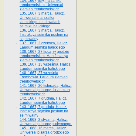
134. 1667, luty, na zamku
trembowelskim. Uniwersał
ziemian trembowelskich
135. 1667, 3 marca, Halicz.
Uniwersał marszałka
ziemskiego o uchwałach
sejmiku halickiego
136. 1667, 3 marca, Halicz.
Instrukcya sejmiku posłom na
sejm walny
137. 1667, 2 czerwca, Halicz.
Laudum sejmiku halickiego
138. 1667, 27 lipca, w grodzie
trembowelskim. Manifestacya
ziemian trembowelskich
139. 1667, 13 września, Halicz.
Laudum sejmiku halickiego
140. 1667, 27 września,
Trembowla. Laudum ziemian
trembowelskich
141. 1667, 20 listopada, Halicz.
Uniwersał poborcy do ziemian
trembowelskich
142. 1667, 7 grudnia, Halicz.
Laudum sejmiku halickiego
143. 1667, 7 grudnia, Halicz.
Instrukcya sejmiku posłom na
sejm walny
144. 1668, 2 stycznia, Halicz.
Uniwersał poborcy podymnego.
145. 1668, 16 marca, Halicz.
Uniwersał pisarza grodzkiego