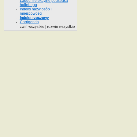
Laudum elekcyjne podsędka
halickiego
Indeks nazw osób i
miejscowości
Indeks rzeczowy
Corrigenda
zwiń wszystkie
|
rozwiń wszystkie