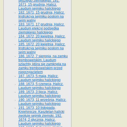
sędziego ziemskiego. 181.
1671, 15 grudnia, Halicz.
Laudum sejmiku halickiego
182. 1671, 15 grudnia, Halicz.
Instrukcya sejmiku posłom na
sejm walny
183. 1671, 17 grudnia, Halicz.
Laudum elekcyi podsędka
ziemskiego halickiego
184. 1672, 20 kwietnia, Halicz.
Laudum sejmiku halickiego
185. 1672, 20 kwietnia, Halicz.
Instrukcya sejmiku posłom na
sejm walny
186. 1672, 7 sierpnia, na zamku
trembowelskim. Laudum
szlachty, która się zamknęła na
zamku trembowelskim przed
nieprzyjacielem
187. 1673, 5 maja, Halicz.
Laudum sejmiku halickiego
188. 1673, 5 czerwca, Halicz.
Laudum sejmiku halickiego
189. 1673, 3 lipca, Halicz.
Laudum sejmiku halickiego
190. 1673, 11 września, Halicz.
Laudum sejmiku halickiego
191. 1673, 10 listopada,
Kniehinicze. Kasztelan halicki
zwołuje sejmik ziemski. 192.
1674, 2 stycznia, Halicz.
Laudum sejmiku halickiego