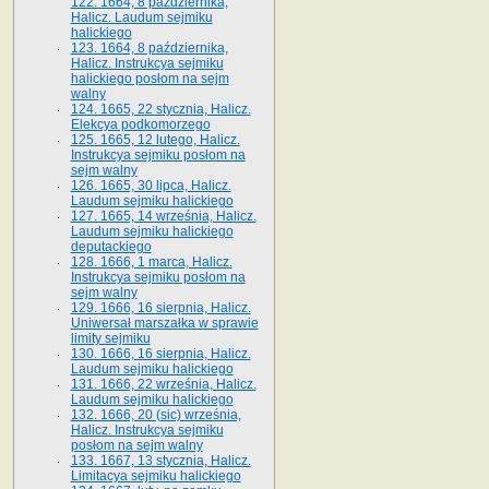
122. 1664, 8 października,
Halicz. Laudum sejmiku
halickiego
123. 1664, 8 października,
Halicz. Instrukcya sejmiku
halickiego posłom na sejm
walny
124. 1665, 22 stycznia, Halicz.
Elekcya podkomorzego
125. 1665, 12 lutego, Halicz.
Instrukcya sejmiku posłom na
sejm walny
126. 1665, 30 lipca, Halicz.
Laudum sejmiku halickiego
127. 1665, 14 września, Halicz.
Laudum sejmiku halickiego
deputackiego
128. 1666, 1 marca, Halicz.
Instrukcya sejmiku posłom na
sejm walny
129. 1666, 16 sierpnia, Halicz.
Uniwersał marszałka w sprawie
limity sejmiku
130. 1666, 16 sierpnia, Halicz.
Laudum sejmiku halickiego
131. 1666, 22 września, Halicz.
Laudum sejmiku halickiego
132. 1666, 20 (sic) września,
Halicz. Instrukcya sejmiku
posłom na sejm walny
133. 1667, 13 stycznia, Halicz.
Limitacya sejmiku halickiego