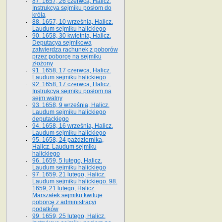
87. 1657, 26 czerwca, Halicz.
Instrukcya sejmiku posłom do
króla
88. 1657, 10 września, Halicz.
Laudum sejmiku halickiego
90. 1658, 30 kwietnia, Halicz.
Deputacya sejmikowa
zatwierdza rachunek z poborów
przez poborcę na sejmiku
złożony
91. 1658, 17 czerwca, Halicz.
Laudum sejmiku halickiego
92. 1658, 17 czerwca, Halicz.
Instrukcya sejmiku posłom na
sejm walny
93. 1658, 9 września, Halicz.
Laudum sejmiku halickiego
deputackiego
94. 1658, 16 września, Halicz.
Laudum sejmiku halickiego
95. 1658, 24 października,
Halicz. Laudum sejmiku
halickiego
96. 1659, 5 lutego, Halicz.
Laudum sejmiku halickiego
97. 1659, 21 lutego, Halicz.
Laudum sejmiku halickiego. 98.
1659, 21 lutego, Halicz.
Marszałek sejmiku kwituje
poborcę z administracyi
podatków
99. 1659, 25 lutego, Halicz.