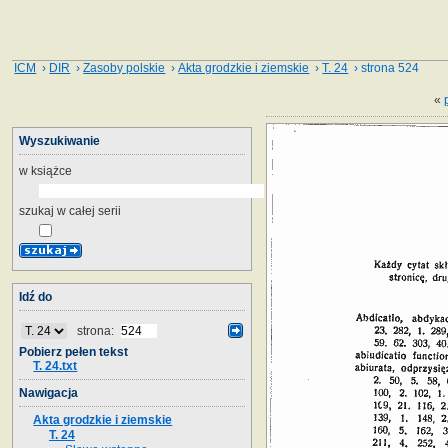
ICM
›
DIR
›
Zasoby polskie
›
Akta grodzkie i ziemskie
›
T. 24
› strona 524
«
Wyszukiwanie
w książce
szukaj w całej serii
Idź do
strona:
Pobierz pełen tekst
T. 24.txt
Nawigacja
Akta grodzkie i ziemskie
T. 24