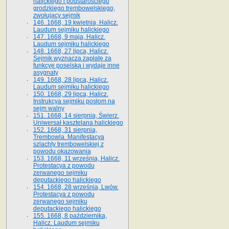
halickiego i podstarościego
grodzkiego trembowelskiego,
zwołujący sejmik
146. 1668, 19 kwietnia, Halicz.
Laudum sejmiku halickiego
147. 1668, 9 maja, Halicz.
Laudum sejmiku halickiego
148. 1668, 27 lipca, Halicz.
Sejmik wyznacza zapłatę za
funkcyę poselską i wydaje inne
asygnaty
149. 1668, 28 lipca, Halicz.
Laudum sejmiku halickiego
150. 1668, 29 lipca, Halicz.
Instrukcya sejmiku posłom na
sejm walny
151. 1668, 14 sierpnia, Świerz.
Uniwersał kasztelana halickiego
152. 1668, 31 sierpnia,
Trembowla. Manifestacya
szlachty trembowelskiej z
powodu okazowania
153. 1668, 11 września, Halicz.
Protestacya z powodu
zerwanego sejmiku
deputackiego halickiego
154. 1668, 28 września, Lwów.
Protestacya z powodu
zerwanego sejmiku
deputackiego halickiego
155. 1668, 8 października,
Halicz. Laudum sejmiku