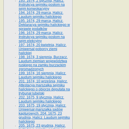
193. 1674, 2 stycznia, Halicz.
Instrukcya sejmiku posłom na
sejm konwokacyjny
194. 1674, 29 marca, Halicz.
Laudum sejmiku halickiego
195. 1674, 29 marca, Halicz.
Deklaracya sejmiku halickiego w
sprawie podatków
196. 1674, 29 marca, Halicz.
Instrukcya sejmiku posłom na
sejm elekcyjny
197. 1674, 20 kwietnia, Halicz.
Uniwersał poborcy ziemi
halickiej
198. 1674, 3 sierpnia, Buczacz.
Laudum ziemian województwa
ruskiego na zamku buczackim
zgromadzonych
199. 1674, 16 sierpnia, Halicz.
Laudum sejmiku halickiego
201. 1674, 10 września, Halicz.
Attestacya marszałka sejmiku
halickiego o obiorze deputata na
trybunał lubelski
202. 1675, 9 stycznia, Halicz.
Laudum sejmiku halickiego
203. 1675, 19 stycznia, Halicz.
Uniwersał marszałka sądów
kapturowych. 204. 1675, 23
grudnia, Halicz. Laudum sejmiku
halickiego
205. 1675, 23 grudnia, Halicz.