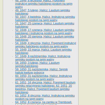
48. 1646, 6 września, Halicz. Fragment
instrukcyi sejmiku halickiego postom na sejm
walny
49. 1647, 5 lutego, Halicz. Laudum sejmiku
halickiego
50. 1647, 4 kwietnia, Halicz. Instrukcya sejmiku
halickiego postom na sejm walny
51. 1647, 25 czerwca, Halicz. Laudum sejmiku
halickiego
52. 1648, 17 czerwca, Halicz. Laudum sejmiku
halickiego i instrukcya postom na sejm walny
53. 1648, 20 sierpnia, Halicz. Laudum sejmiku
halickiego
54. 1649, 4 stycznia, Halicz. Fragment instrukcyi
sejmiku halickiego postom na sejm walny
55. 1649, 15 marca, Halicz. Laudum sejmiku
halickiego
57. 1649, 6 października, Halicz. Instrukcya
sejmiku postom na sejm walny
58. 1650, 3 lutego, Halicz. Laudum
sejmikuhalickiego
59. 1650, 31 października, Halicz. Sejmik
halicki kwituje poborcę
60. 1650, 31 października, Halicz. Instrukcya
sejmiku postom na sejm walny
61. 1651, 16 stycznia, Halicz. Fragment laudum
sejmiku relacyjnego halickiego. 62. 1651, 20
kwietnia, Halicz. Fragment laudum sejmiku
halickiego
63. 1652, 8 stycznia, Halicz. Instrukcya sejmiku
postom na sejm walny
64. 1652, 8 czerwca, na zamku w Trembowli.