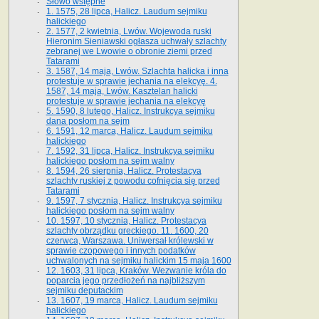
Słowo wstępne
1. 1575, 28 lipca, Halicz. Laudum sejmiku
halickiego
2. 1577, 2 kwietnia, Lwów. Wojewoda ruski
Hieronim Sieniawski ogłasza uchwały szlachty
zebranej we Lwowie o obronie ziemi przed
Tatarami
3. 1587, 14 maja, Lwów. Szlachta halicka i inna
protestuje w sprawie jechania na elekcyę. 4.
1587, 14 maja, Lwów. Kasztelan halicki
protestuje w sprawie jechania na elekcyę
5. 1590, 8 lutego, Halicz. Instrukcya sejmiku
dana posłom na sejm
6. 1591, 12 marca, Halicz. Laudum sejmiku
halickiego
7. 1592, 31 lipca, Halicz. Instrukcya sejmiku
halickiego posłom na sejm walny
8. 1594, 26 sierpnia, Halicz. Protestacya
szlachty ruskiej z powodu cofnięcia się przed
Tatarami
9. 1597, 7 stycznia, Halicz. Instrukcya sejmiku
halickiego posłom na sejm walny
10. 1597, 10 stycznia, Halicz. Protestacya
szlachty obrządku greckiego. 11. 1600, 20
czerwca, Warszawa. Uniwersał królewski w
sprawie czopowego i innych podatków
uchwalonych na sejmiku halickim 15 maja 1600
12. 1603, 31 lipca, Kraków. Wezwanie króla do
poparcia jego przedłożeń na najbliższym
sejmiku deputackim
13. 1607, 19 marca, Halicz. Laudum sejmiku
halickiego