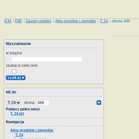
ICM
›
DIR
›
Zasoby polskie
›
Akta grodzkie i ziemskie
›
T. 24
› strona 388
Wyszukiwanie
w książce
szukaj w całej serii
Idź do
strona:
Pobierz pełen tekst
T. 24.txt
Nawigacja
Akta grodzkie i ziemskie
T. 24