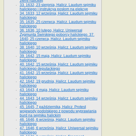
ziemi halickiej
33. 1632, 23 sierpnia, Halicz. Laudum sejmiku
halickiego i instrukcya posłom na elekcyę
34. 1633, 12 września, Halicz. Laudum sejmiku
halickiego
35. 1635, 25 czerwca, Halicz. Laudum sejmiku
halickiego
36. 1636, 10 lutego, Halicz. Uniwersał
Zygmunta Świrskiego poborcy halickiego. 37.
1640, 25 czerwca, Halicz. Laudum sejmiku
halickiego
38. 1640, 10 września, Halicz. Laudum sejmiku
halickiego
39. 1642, 15 maja, Halicz. Laudum sejmiku
halickiego
40. 1642, 15 września, Halicz. Laudum sejmiku
halickiego deputackiego
41. 1642, 15 września, Halicz. Laudum sejmiku
halickiego
42. 1642, 19 grudnia, Halicz. Laudum sejmiku
halickiego
43. 1643, 4 maja, Halicz. Laudum sejmiku
halickiego
44. 1643, 14 września, Halicz. Laudum sejmiku
halickiego
45. 1645, 7 października, Halicz. Protest
wojewody podolskiego z powodu wyprawiania
burd na sejmiku halickim
46. 1646, 6 września, Halicz. Laudum sejmiku
halickiego
47. 1646, 6 września, Halicz. Uniwersał sejmiku
halickiego