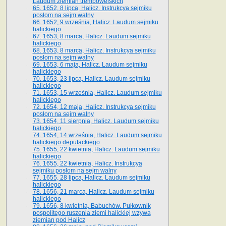
Laudum ziemian trembowelskich
65. 1652, 8 lipca, Halicz. Instrukcya sejmiku
posłom na sejm walny
66. 1652, 9 września, Halicz. Laudum sejmiku
halickiego
67. 1653, 8 marca, Halicz. Laudum sejmiku
halickiego
68. 1653, 8 marca, Halicz. Instrukcya sejmiku
posłom na sejm walny
69. 1653, 6 maja, Halicz. Laudum sejmiku
halickiego
70. 1653, 23 lipca, Halicz. Laudum sejmiku
halickiego
71. 1653, 15 września, Halicz. Laudum sejmiku
halickiego
72. 1654, 12 maja, Halicz. Instrukcya sejmiku
posłom na sejm walny
73. 1654, 11 sierpnia, Halicz. Laudum sejmiku
halickiego
74. 1654, 14 września, Halicz. Laudum sejmiku
halickiego deputackiego
75. 1655, 22 kwietnia, Halicz. Laudum sejmiku
halickiego
76. 1655, 22 kwietnia, Halicz. Instrukcya
sejmiku posłom na sejm walny
77. 1655, 28 lipca, Halicz. Laudum sejmiku
halickiego
78. 1656, 21 marca, Halicz. Laudum sejmiku
halickiego
79. 1656, 8 kwietnia, Babuchów. Pułkownik
pospolitego ruszenia ziemi halickiej wzywa
ziemian pod Halicz