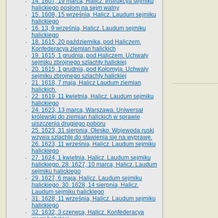
14. 1607, 19 marca, Halicz. Instrukcya sejmiku
halickiego posłom na sejm walny
15. 1608, 15 września, Halicz. Laudum sejmiku
halickiego
16. 13, 9 września, Halicz. Laudum sejmiku
halickiego
18. 1615, 20 października, pod Haliczem.
Konfederacya ziemian halickich
19. 1615, 1 grudnia, pod Haliczem. Uchwały
sejmiku zbrojnego szlachty halickiej
20. 1615, 1 grudnia, pod Kołomyją. Uchwały
sejmiku zbrojnego szlachty halickiej
21. 1618, 7 maja, Halicz Laudum ziemian
halickich.
22. 1619, 11 kwietnia, Halicz. Laudum sejmiku
halickiego
24. 1623, 13 marca, Warszawa. Uniwersał
królewski do ziemian halickich w sprawie
uiszczenia drugiego poboru
25. 1623, 31 sierpnia, Olesko. Wojewoda ruski
wzywa szlachtę do stawienia się na wyprawę.
26. 1623, 11 września, Halicz. Laudum sejmiku
halickiego
27. 1624, 1 kwietnia, Halicz. Laudum sejmiku
halickiego. 28. 1627, 10 marca, Halicz. Laudum
sejmiku halickiego
29. 1627, 6 maja, Halicz. Laudum sejmiku
halickiego. 30. 1628, 14 sierpnia, Halicz.
Laudum sejmiku halickiego
31. 1628, 11 września, Halicz. Laudum sejmiku
halickiego
32. 1632, 3 czerwca, Halicz. Konfederacya