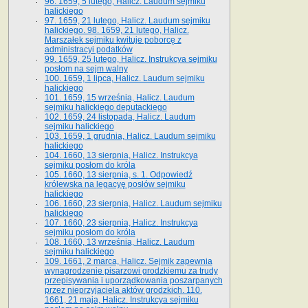
96. 1659, 5 lutego, Halicz. Laudum sejmiku
halickiego
97. 1659, 21 lutego, Halicz. Laudum sejmiku
halickiego. 98. 1659, 21 lutego, Halicz.
Marszałek sejmiku kwituje poborcę z
administracyi podatków
99. 1659, 25 lutego, Halicz. Instrukcya sejmiku
posłom na sejm walny
100. 1659, 1 lipca, Halicz. Laudum sejmiku
halickiego
101. 1659, 15 września, Halicz. Laudum
sejmiku halickiego deputackiego
102. 1659, 24 listopada, Halicz. Laudum
sejmiku halickiego
103. 1659, 1 grudnia, Halicz. Laudum sejmiku
halickiego
104. 1660, 13 sierpnia, Halicz. Instrukcya
sejmiku posłom do króla
105. 1660, 13 sierpnia, s. 1. Odpowiedź
królewska na legacyę posłów sejmiku
halickiego
106. 1660, 23 sierpnia, Halicz. Laudum sejmiku
halickiego
107. 1660, 23 sierpnia, Halicz. Instrukcya
sejmiku posłom do króla
108. 1660, 13 września, Halicz. Laudum
sejmiku halickiego
109. 1661, 2 marca, Halicz. Sejmik zapewnia
wynagrodzenie pisarzowi grodzkiemu za trudy
przepisywania i uporządkowania poszarpanych
przez nieprzyjaciela aktów grodzkich. 110.
1661, 21 maja, Halicz. Instrukcya sejmiku