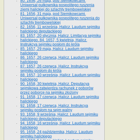
80. 1656, 26 maja, pod Siemikowcami.
Uniwersał pułkownika pospolitego ruszenia
ziemi halickiej do szlachty trembowelskiej
81. 1656, 31 maja, pod Siemikowcami.
Uniwersał pułkownika pospolitego ruszenia do
szlachty trembowelskiej
82. 1656, 11 września, Halicz. Laudum sejmiku
halickiego deputackiego
83. 1657, 20 stycznia, Halicz. Limitacya sejmiku
halickiego. 84. 1657, 5 kwietnia, Halicz.
Instrukcya sejmiku posłom do króla
85. 1657, 29 maja, Halicz. Laudum sejmiku
halickiego
86. 1657, 26 czerwca, Halicz. Laudum sejmiku
halickiego
87. 1657, 26 czerwca, Halicz. Instrukcya
sejmiku posłom do króla
88. 1657, 10 września, Halicz. Laudum sejmiku
halickiego
90. 1658, 30 kwietnia, Halicz. Deputacya
sejmikowa zatwierdza rachunek z poborów
przez poborcę na sejmiku złożony
91. 1658, 17 czerwca, Halicz. Laudum sejmiku
halickiego
92. 1658, 17 czerwca, Halicz. Instrukcya
sejmiku posłom na sejm walny
93. 1658, 9 września, Halicz. Laudum sejmiku
halickiego deputackiego
94. 1658, 16 września, Halicz. Laudum sejmiku
halickiego
95. 1658, 24 października, Halicz. Laudum
sejmiku halickiego