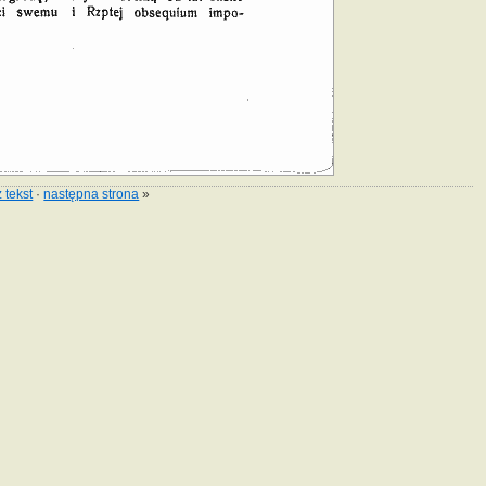
 tekst
·
następna strona
»