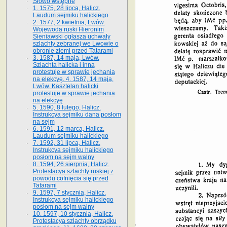
Słowo wstępne
1. 1575, 28 lipca, Halicz.
Laudum sejmiku halickiego
2. 1577, 2 kwietnia, Lwów.
Wojewoda ruski Hieronim
Sieniawski ogłasza uchwały
szlachty zebranej we Lwowie o
obronie ziemi przed Tatarami
3. 1587, 14 maja, Lwów.
Szlachta halicka i inna
protestuje w sprawie jechania
na elekcyę. 4. 1587, 14 maja,
Lwów. Kasztelan halicki
protestuje w sprawie jechania
na elekcyę
5. 1590, 8 lutego, Halicz.
Instrukcya sejmiku dana posłom
na sejm
6. 1591, 12 marca, Halicz.
Laudum sejmiku halickiego
7. 1592, 31 lipca, Halicz.
Instrukcya sejmiku halickiego
posłom na sejm walny
8. 1594, 26 sierpnia, Halicz.
Protestacya szlachty ruskiej z
powodu cofnięcia się przed
Tatarami
9. 1597, 7 stycznia, Halicz.
Instrukcya sejmiku halickiego
posłom na sejm walny
10. 1597, 10 stycznia, Halicz.
Protestacya szlachty obrządku