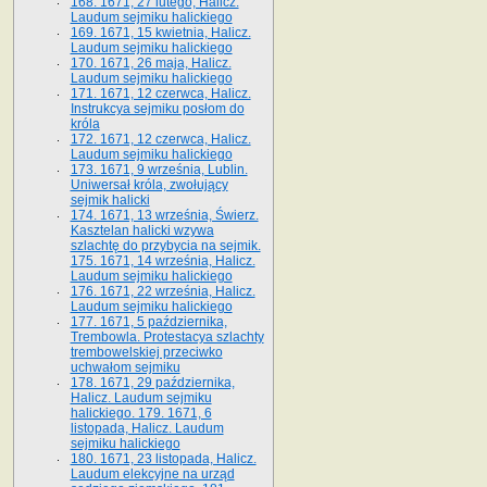
168. 1671, 27 lutego, Halicz.
Laudum sejmiku halickiego
169. 1671, 15 kwietnia, Halicz.
Laudum sejmiku halickiego
170. 1671, 26 maja, Halicz.
Laudum sejmiku halickiego
171. 1671, 12 czerwca, Halicz.
Instrukcya sejmiku posłom do
króla
172. 1671, 12 czerwca, Halicz.
Laudum sejmiku halickiego
173. 1671, 9 września, Lublin.
Uniwersał króla, zwołujący
sejmik halicki
174. 1671, 13 września, Świerz.
Kasztelan halicki wzywa
szlachtę do przybycia na sejmik.
175. 1671, 14 września, Halicz.
Laudum sejmiku halickiego
176. 1671, 22 września, Halicz.
Laudum sejmiku halickiego
177. 1671, 5 października,
Trembowla. Protestacya szlachty
trembowelskiej przeciwko
uchwałom sejmiku
178. 1671, 29 października,
Halicz. Laudum sejmiku
halickiego. 179. 1671, 6
listopada, Halicz. Laudum
sejmiku halickiego
180. 1671, 23 listopada, Halicz.
Laudum elekcyjne na urząd