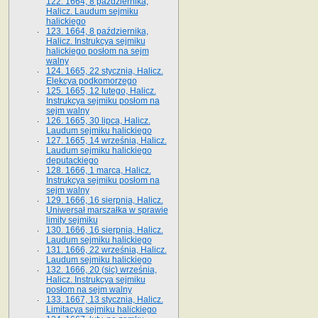
122. 1664, 8 października,
Halicz. Laudum sejmiku
halickiego
123. 1664, 8 października,
Halicz. Instrukcya sejmiku
halickiego posłom na sejm
walny
124. 1665, 22 stycznia, Halicz.
Elekcya podkomorzego
125. 1665, 12 lutego, Halicz.
Instrukcya sejmiku posłom na
sejm walny
126. 1665, 30 lipca, Halicz.
Laudum sejmiku halickiego
127. 1665, 14 września, Halicz.
Laudum sejmiku halickiego
deputackiego
128. 1666, 1 marca, Halicz.
Instrukcya sejmiku posłom na
sejm walny
129. 1666, 16 sierpnia, Halicz.
Uniwersał marszałka w sprawie
limity sejmiku
130. 1666, 16 sierpnia, Halicz.
Laudum sejmiku halickiego
131. 1666, 22 września, Halicz.
Laudum sejmiku halickiego
132. 1666, 20 (sic) września,
Halicz. Instrukcya sejmiku
posłom na sejm walny
133. 1667, 13 stycznia, Halicz.
Limitacya sejmiku halickiego