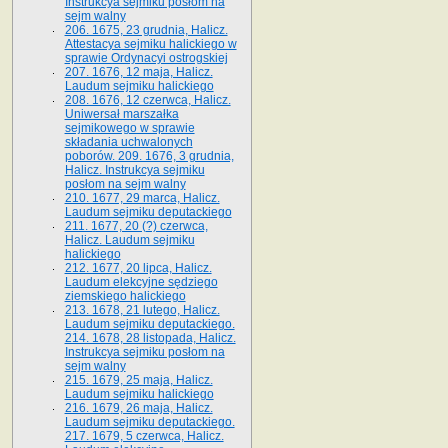
Instrukcya sejmiku posłom na
sejm walny
206. 1675, 23 grudnia, Halicz.
Attestacya sejmiku halickiego w
sprawie Ordynacyi ostrogskiej
207. 1676, 12 maja, Halicz.
Laudum sejmiku halickiego
208. 1676, 12 czerwca, Halicz.
Uniwersał marszałka
sejmikowego w sprawie
składania uchwalonych
poborów. 209. 1676, 3 grudnia,
Halicz. Instrukcya sejmiku
posłom na sejm walny
210. 1677, 29 marca, Halicz.
Laudum sejmiku deputackiego
211. 1677, 20 (?) czerwca,
Halicz. Laudum sejmiku
halickiego
212. 1677, 20 lipca, Halicz.
Laudum elekcyjne sędziego
ziemskiego halickiego
213. 1678, 21 lutego, Halicz.
Laudum sejmiku deputackiego.
214. 1678, 28 listopada, Halicz.
Instrukcya sejmiku posłom na
sejm walny
215. 1679, 25 maja, Halicz.
Laudum sejmiku halickiego
216. 1679, 26 maja, Halicz.
Laudum sejmiku deputackiego.
217. 1679, 5 czerwca, Halicz.