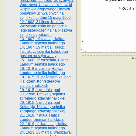
greckiego. 11. 1600, 20 czerwca,
Warszawa. Uniwersał królewski
w sprawie czopowego i innych
podatków uchwalonych na
sejmiku halickim 15 maja 1600
12. 1603, 31 lipca, Kraków.
Wezwanie króla do poparcia
jego przedłożeń na najbliższym
sejmiku deputackim
13. 1607, 19 marca, Halicz.
Laudum sejmiku halickiego
14. 1607, 19 marca, Halicz.
Instrukcya sejmiku halickiego
posłom na sejm walny
«
15. 1608, 15 września, Halicz.
Laudum sejmiku halickiego
16. 13, 9 września, Halicz.
Laudum sejmiku halickiego
18. 1615, 20 października, pod
Haliczem. Konfederacya
ziemian halickich
19. 1615, 1 grudnia, pod
Haliczem. Uchwały sejmiku
zbrojnego szlachty halickiej
20. 1615, 1 grudnia, pod
Kołomyją. Uchwały sejmiku
zbrojnego szlachty halickiej
21. 1618, 7 maja, Halicz
Laudum ziemian halickich.
22. 1619, 11 kwietnia, Halicz.
Laudum sejmiku halickiego
24. 1623, 13 marca, Warszawa.