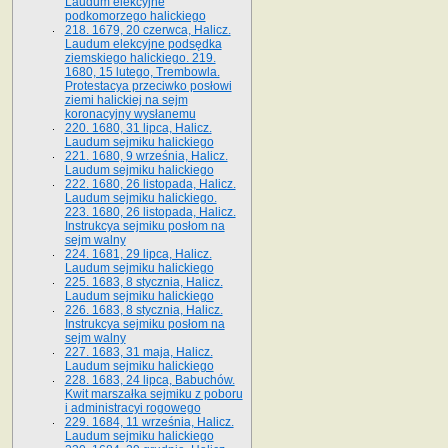
Laudum elekcyjne
podkomorzego halickiego
218. 1679, 20 czerwca, Halicz.
Laudum elekcyjne podsędka
ziemskiego halickiego. 219.
1680, 15 lutego, Trembowla.
Protestacya przeciwko posłowi
ziemi halickiej na sejm
koronacyjny wysłanemu
220. 1680, 31 lipca, Halicz.
Laudum sejmiku halickiego
221. 1680, 9 września, Halicz.
Laudum sejmiku halickiego
222. 1680, 26 listopada, Halicz.
Laudum sejmiku halickiego.
223. 1680, 26 listopada, Halicz.
Instrukcya sejmiku posłom na
sejm walny
224. 1681, 29 lipca, Halicz.
Laudum sejmiku halickiego
225. 1683, 8 stycznia, Halicz.
Laudum sejmiku halickiego
226. 1683, 8 stycznia, Halicz.
Instrukcya sejmiku posłom na
sejm walny
227. 1683, 31 maja, Halicz.
Laudum sejmiku halickiego
228. 1683, 24 lipca, Babuchów.
Kwit marszałka sejmiku z poboru
i administracyi rogowego
229. 1684, 11 września, Halicz.
Laudum sejmiku halickiego