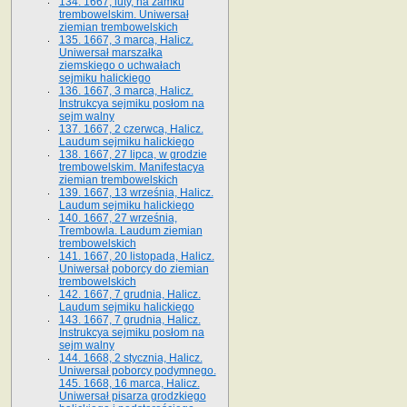
134. 1667, luty, na zamku
trembowelskim. Uniwersał
ziemian trembowelskich
135. 1667, 3 marca, Halicz.
Uniwersał marszałka
ziemskiego o uchwałach
sejmiku halickiego
136. 1667, 3 marca, Halicz.
Instrukcya sejmiku posłom na
sejm walny
137. 1667, 2 czerwca, Halicz.
Laudum sejmiku halickiego
138. 1667, 27 lipca, w grodzie
trembowelskim. Manifestacya
ziemian trembowelskich
139. 1667, 13 września, Halicz.
Laudum sejmiku halickiego
140. 1667, 27 września,
Trembowla. Laudum ziemian
trembowelskich
141. 1667, 20 listopada, Halicz.
Uniwersał poborcy do ziemian
trembowelskich
142. 1667, 7 grudnia, Halicz.
Laudum sejmiku halickiego
143. 1667, 7 grudnia, Halicz.
Instrukcya sejmiku posłom na
sejm walny
144. 1668, 2 stycznia, Halicz.
Uniwersał poborcy podymnego.
145. 1668, 16 marca, Halicz.
Uniwersał pisarza grodzkiego