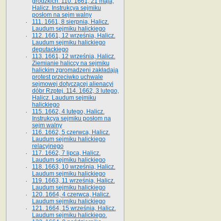
grodzkich. 110. 1661, 21 maja,
Halicz. Instrukcya sejmiku
posłom na sejm walny
111. 1661, 8 sierpnia, Halicz.
Laudum sejmiku halickiego
112. 1661, 12 września, Halicz.
Laudum sejmiku halickiego
deputackiego
113. 1661, 12 września, Halicz.
Ziemianie haliccy na sejmiku
halickim zgromadzeni zakładają
protest przeciwko uchwale
sejmowej dotyczącej alienacyi
dóbr Rzptej. 114. 1662, 3 lutego,
Halicz. Laudum sejmiku
halickiego
115. 1662, 4 lutego, Halicz.
Instrukcya sejmiku posłom na
sejm walny
116. 1662, 5 czerwca, Halicz.
Laudum sejmiku halickiego
relacyjnego
117. 1662, 7 lipca, Halicz.
Laudum sejmiku halickiego
118. 1663, 10 września, Halicz.
Laudum sejmiku halickiego
119. 1663, 11 września, Halicz.
Laudum sejmiku halickiego
120. 1664, 4 czerwca, Halicz.
Laudum sejmiku halickiego
121. 1664, 15 września, Halicz.
Laudum sejmiku halickiego.