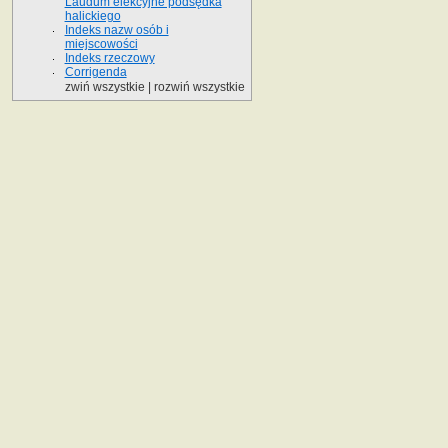
Laudum elekcyjne podsędka
halickiego
Indeks nazw osób i
miejscowości
Indeks rzeczowy
Corrigenda
zwiń wszystkie
|
rozwiń wszystkie