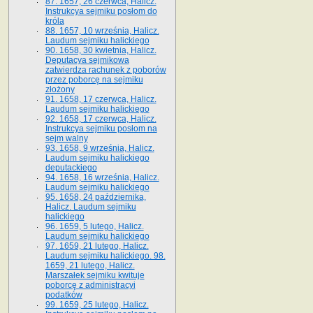
87. 1657, 26 czerwca, Halicz.
Instrukcya sejmiku posłom do
króla
88. 1657, 10 września, Halicz.
Laudum sejmiku halickiego
90. 1658, 30 kwietnia, Halicz.
Deputacya sejmikowa
zatwierdza rachunek z poborów
przez poborcę na sejmiku
złożony
91. 1658, 17 czerwca, Halicz.
Laudum sejmiku halickiego
92. 1658, 17 czerwca, Halicz.
Instrukcya sejmiku posłom na
sejm walny
93. 1658, 9 września, Halicz.
Laudum sejmiku halickiego
deputackiego
94. 1658, 16 września, Halicz.
Laudum sejmiku halickiego
95. 1658, 24 października,
Halicz. Laudum sejmiku
halickiego
96. 1659, 5 lutego, Halicz.
Laudum sejmiku halickiego
97. 1659, 21 lutego, Halicz.
Laudum sejmiku halickiego. 98.
1659, 21 lutego, Halicz.
Marszałek sejmiku kwituje
poborcę z administracyi
podatków
99. 1659, 25 lutego, Halicz.