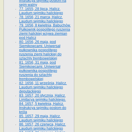
Instrukcya sejmiku posłom na
sejm walny
77. 1655, 28 lipca, Halicz.
Laudum sejmiku halickiego
78. 1656, 21 marca, Halicz.
Laudum sejmiku halickiego
79. 1656, 8 kwietnia, Babuchów.
Pułkownik pospolitego ruszenia
ziemi halickiej wzywa ziemian
pod Halicz
80. 1656, 26 maja, pod
Siemikowcami. Uniwersał
pułkownika pospolitego
ruszenia ziemi halickiej do
szlachty trembowelskiej
81. 1656, 31 maja, pod
Siemikowcami. Uniwersał
pułkownika pospolitego
ruszenia do szlachty
trembowelskiej
82. 1656, 11 września, Halicz.
Laudum sejmiku halickiego
deputackiego
83. 1657, 20 stycznia, Halicz.
Limitacya sejmiku halickiego.
84. 1657, 5 kwietnia, Halicz.
Instrukcya sejmiku posłom do
króla
85. 1657, 29 maja, Halicz.
Laudum sejmiku halickiego
86. 1657, 26 czerwca, Halicz.
Laudum sejmiku halickiego