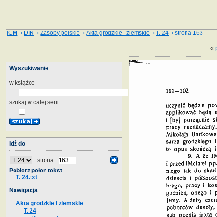
ICM
›
DIR
›
Zasoby polskie
›
Akta grodzkie i ziemskie
›
T. 24
› strona 163
«
Wyszukiwanie
w książce
szukaj w całej serii
Idź do
strona:
Pobierz pełen tekst
T. 24.txt
Nawigacja
Akta grodzkie i ziemskie
T. 24