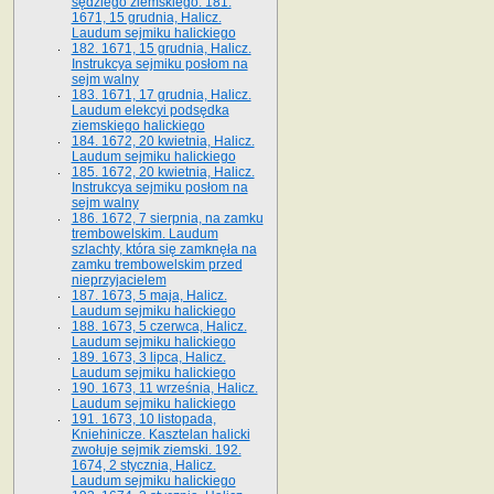
sędziego ziemskiego. 181.
1671, 15 grudnia, Halicz.
Laudum sejmiku halickiego
182. 1671, 15 grudnia, Halicz.
Instrukcya sejmiku posłom na
sejm walny
183. 1671, 17 grudnia, Halicz.
Laudum elekcyi podsędka
ziemskiego halickiego
184. 1672, 20 kwietnia, Halicz.
Laudum sejmiku halickiego
185. 1672, 20 kwietnia, Halicz.
Instrukcya sejmiku posłom na
sejm walny
186. 1672, 7 sierpnia, na zamku
trembowelskim. Laudum
szlachty, która się zamknęła na
zamku trembowelskim przed
nieprzyjacielem
187. 1673, 5 maja, Halicz.
Laudum sejmiku halickiego
188. 1673, 5 czerwca, Halicz.
Laudum sejmiku halickiego
189. 1673, 3 lipca, Halicz.
Laudum sejmiku halickiego
190. 1673, 11 września, Halicz.
Laudum sejmiku halickiego
191. 1673, 10 listopada,
Kniehinicze. Kasztelan halicki
zwołuje sejmik ziemski. 192.
1674, 2 stycznia, Halicz.
Laudum sejmiku halickiego