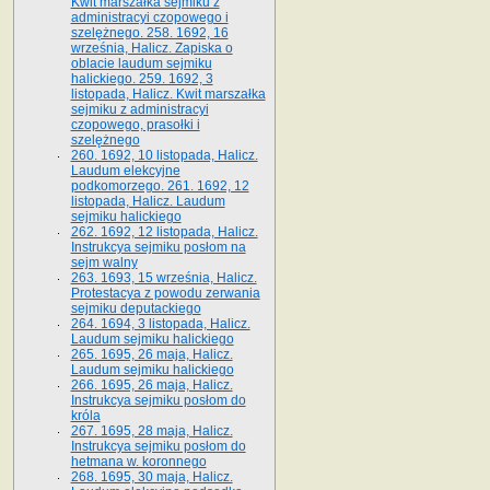
Kwit marszałka sejmiku z
administracyi czopowego i
szelężnego. 258. 1692, 16
września, Halicz. Zapiska o
oblacie laudum sejmiku
halickiego. 259. 1692, 3
listopada, Halicz. Kwit marszałka
sejmiku z administracyi
czopowego, prasołki i
szelężnego
260. 1692, 10 listopada, Halicz.
Laudum elekcyjne
podkomorzego. 261. 1692, 12
listopada, Halicz. Laudum
sejmiku halickiego
262. 1692, 12 listopada, Halicz.
Instrukcya sejmiku posłom na
sejm walny
263. 1693, 15 września, Halicz.
Protestacya z powodu zerwania
sejmiku deputackiego
264. 1694, 3 listopada, Halicz.
Laudum sejmiku halickiego
265. 1695, 26 maja, Halicz.
Laudum sejmiku halickiego
266. 1695, 26 maja, Halicz.
Instrukcya sejmiku posłom do
króla
267. 1695, 28 maja, Halicz.
Instrukcya sejmiku posłom do
hetmana w. koronnego
268. 1695, 30 maja, Halicz.