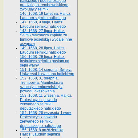
halickiego i podstarościego
grodzkiego trembowelskiego,
zwołujący sejmik
146. 1668, 19 kwietnia, Halicz.
Laudum sejmiku halickiego
147. 1668, 9 maja, Halicz.
Laudum sejmiku halickiego
148. 1668, 27 lipca, Halicz.
Sejmik wyznacza zapłatę za
funkcyę poselską i wydaje inne
asygnaty
149. 1668, 28 lipca, Halicz.
Laudum sejmiku halickiego
150. 1668, 29 lipca, Halicz.
Instrukcya sejmiku posłom na
sejm walny
151. 1668, 14 sierpnia, Świerz.
Uniwersał kasztelana halickiego
152. 1668, 31 sierpnia,
Trembowla. Manifestacya
szlachty trembowelskiej z
powodu okazowania
153. 1668, 11 września, Halicz.
Protestacya z powodu
zerwanego sejmiku
deputackiego halickiego
154. 1668, 28 września, Lwów.
Protestacya z powodu
zerwanego sejmiku
deputackiego halickiego
155. 1668, 8 października,
Halicz. Laudum sejmiku