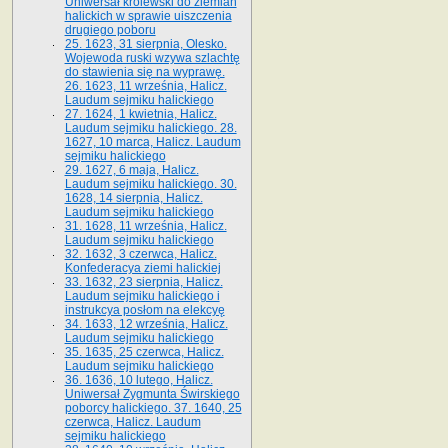
Uniwersał królewski do ziemian
halickich w sprawie uiszczenia
drugiego poboru
25. 1623, 31 sierpnia, Olesko.
Wojewoda ruski wzywa szlachtę
do stawienia się na wyprawę.
26. 1623, 11 września, Halicz.
Laudum sejmiku halickiego
27. 1624, 1 kwietnia, Halicz.
Laudum sejmiku halickiego. 28.
1627, 10 marca, Halicz. Laudum
sejmiku halickiego
29. 1627, 6 maja, Halicz.
Laudum sejmiku halickiego. 30.
1628, 14 sierpnia, Halicz.
Laudum sejmiku halickiego
31. 1628, 11 września, Halicz.
Laudum sejmiku halickiego
32. 1632, 3 czerwca, Halicz.
Konfederacya ziemi halickiej
33. 1632, 23 sierpnia, Halicz.
Laudum sejmiku halickiego i
instrukcya posłom na elekcyę
34. 1633, 12 września, Halicz.
Laudum sejmiku halickiego
35. 1635, 25 czerwca, Halicz.
Laudum sejmiku halickiego
36. 1636, 10 lutego, Halicz.
Uniwersał Zygmunta Świrskiego
poborcy halickiego. 37. 1640, 25
czerwca, Halicz. Laudum
sejmiku halickiego