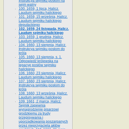
Instrukcya sejmiku posłom na
sejm walny
100. 1659, 1 lipca, Halicz.
Laudum sejmiku halickiego
101. 1659, 15 września, Halicz.
Laudum sejmiku halickiego
deputackiego
102. 1659, 24 listopada, Halicz.
Laudum sejmiku halickiego
103. 1659, 1 grudnia, Halicz.
Laudum sejmiku halickiego
104. 1660, 13 sierpnia, Halicz.
Instrukcya sejmiku posłom do
króla
105. 1660, 13 sierpnia, s. 1.
Odpowiedź królewska na
legacyę posłów sejmiku
halickiego
106. 1660, 23 sierpnia, Halicz.
Laudum sejmiku halickiego
107. 1660, 23 sierpnia, Halicz.
Instrukcya sejmiku posłom do
króla
108. 1660, 13 września, Halicz.
Laudum sejmiku halickiego
109. 1661, 2 marca, Halicz.
Sejmik zapewnia
wynagrodzenie pisarzowi
grodzkiemu za trudy
przepisywania i
uporządkowania poszarpanych
przez nieprzyjaciela aktów