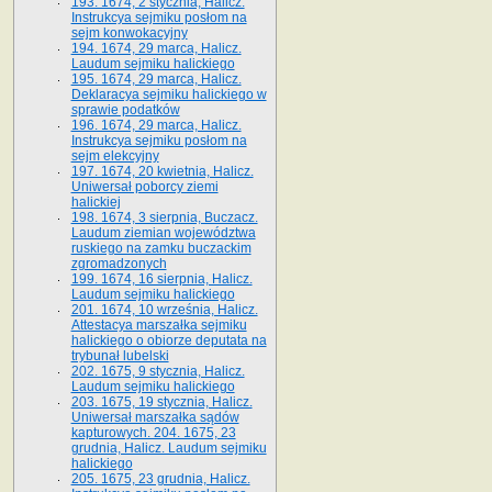
193. 1674, 2 stycznia, Halicz.
Instrukcya sejmiku posłom na
sejm konwokacyjny
194. 1674, 29 marca, Halicz.
Laudum sejmiku halickiego
195. 1674, 29 marca, Halicz.
Deklaracya sejmiku halickiego w
sprawie podatków
196. 1674, 29 marca, Halicz.
Instrukcya sejmiku posłom na
sejm elekcyjny
197. 1674, 20 kwietnia, Halicz.
Uniwersał poborcy ziemi
halickiej
198. 1674, 3 sierpnia, Buczacz.
Laudum ziemian województwa
ruskiego na zamku buczackim
zgromadzonych
199. 1674, 16 sierpnia, Halicz.
Laudum sejmiku halickiego
201. 1674, 10 września, Halicz.
Attestacya marszałka sejmiku
halickiego o obiorze deputata na
trybunał lubelski
202. 1675, 9 stycznia, Halicz.
Laudum sejmiku halickiego
203. 1675, 19 stycznia, Halicz.
Uniwersał marszałka sądów
kapturowych. 204. 1675, 23
grudnia, Halicz. Laudum sejmiku
halickiego
205. 1675, 23 grudnia, Halicz.