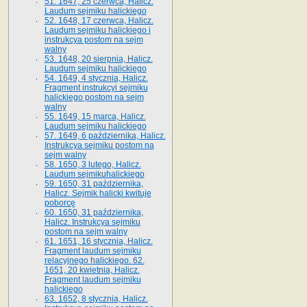
51. 1647, 25 czerwca, Halicz.
Laudum sejmiku halickiego
52. 1648, 17 czerwca, Halicz.
Laudum sejmiku halickiego i
instrukcya postom na sejm
walny
53. 1648, 20 sierpnia, Halicz.
Laudum sejmiku halickiego
54. 1649, 4 stycznia, Halicz.
Fragment instrukcyi sejmiku
halickiego postom na sejm
walny
55. 1649, 15 marca, Halicz.
Laudum sejmiku halickiego
57. 1649, 6 października, Halicz.
Instrukcya sejmiku postom na
sejm walny
58. 1650, 3 lutego, Halicz.
Laudum sejmikuhalickiego
59. 1650, 31 października,
Halicz. Sejmik halicki kwituje
poborcę
60. 1650, 31 października,
Halicz. Instrukcya sejmiku
postom na sejm walny
61. 1651, 16 stycznia, Halicz.
Fragment laudum sejmiku
relacyjnego halickiego. 62.
1651, 20 kwietnia, Halicz.
Fragment laudum sejmiku
halickiego
63. 1652, 8 stycznia, Halicz.