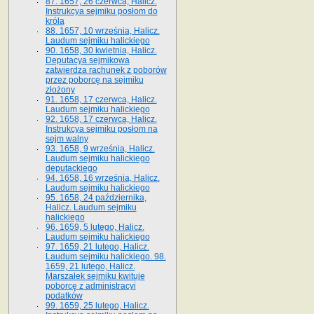
87. 1657, 26 czerwca, Halicz.
Instrukcya sejmiku posłom do
króla
88. 1657, 10 września, Halicz.
Laudum sejmiku halickiego
90. 1658, 30 kwietnia, Halicz.
Deputacya sejmikowa
zatwierdza rachunek z poborów
przez poborcę na sejmiku
złożony
91. 1658, 17 czerwca, Halicz.
Laudum sejmiku halickiego
92. 1658, 17 czerwca, Halicz.
Instrukcya sejmiku posłom na
sejm walny
93. 1658, 9 września, Halicz.
Laudum sejmiku halickiego
deputackiego
94. 1658, 16 września, Halicz.
Laudum sejmiku halickiego
95. 1658, 24 października,
Halicz. Laudum sejmiku
halickiego
96. 1659, 5 lutego, Halicz.
Laudum sejmiku halickiego
97. 1659, 21 lutego, Halicz.
Laudum sejmiku halickiego. 98.
1659, 21 lutego, Halicz.
Marszałek sejmiku kwituje
poborcę z administracyi
podatków
99. 1659, 25 lutego, Halicz.