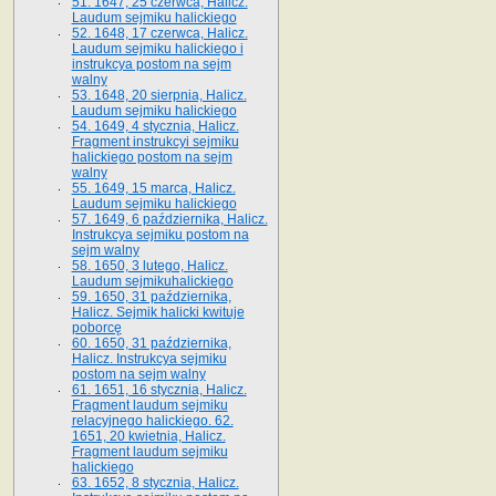
51. 1647, 25 czerwca, Halicz.
Laudum sejmiku halickiego
52. 1648, 17 czerwca, Halicz.
Laudum sejmiku halickiego i
instrukcya postom na sejm
walny
53. 1648, 20 sierpnia, Halicz.
Laudum sejmiku halickiego
54. 1649, 4 stycznia, Halicz.
Fragment instrukcyi sejmiku
halickiego postom na sejm
walny
55. 1649, 15 marca, Halicz.
Laudum sejmiku halickiego
57. 1649, 6 października, Halicz.
Instrukcya sejmiku postom na
sejm walny
58. 1650, 3 lutego, Halicz.
Laudum sejmikuhalickiego
59. 1650, 31 października,
Halicz. Sejmik halicki kwituje
poborcę
60. 1650, 31 października,
Halicz. Instrukcya sejmiku
postom na sejm walny
61. 1651, 16 stycznia, Halicz.
Fragment laudum sejmiku
relacyjnego halickiego. 62.
1651, 20 kwietnia, Halicz.
Fragment laudum sejmiku
halickiego
63. 1652, 8 stycznia, Halicz.