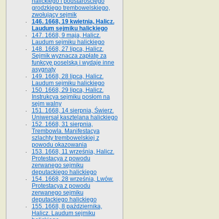
halickiego i podstarościego
grodzkiego trembowelskiego,
zwołujący sejmik
146. 1668, 19 kwietnia, Halicz.
Laudum sejmiku halickiego
147. 1668, 9 maja, Halicz.
Laudum sejmiku halickiego
148. 1668, 27 lipca, Halicz.
Sejmik wyznacza zapłatę za
funkcyę poselską i wydaje inne
asygnaty
149. 1668, 28 lipca, Halicz.
Laudum sejmiku halickiego
150. 1668, 29 lipca, Halicz.
Instrukcya sejmiku posłom na
sejm walny
151. 1668, 14 sierpnia, Świerz.
Uniwersał kasztelana halickiego
152. 1668, 31 sierpnia,
Trembowla. Manifestacya
szlachty trembowelskiej z
powodu okazowania
153. 1668, 11 września, Halicz.
Protestacya z powodu
zerwanego sejmiku
deputackiego halickiego
154. 1668, 28 września, Lwów.
Protestacya z powodu
zerwanego sejmiku
deputackiego halickiego
155. 1668, 8 października,
Halicz. Laudum sejmiku