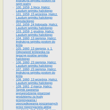
Instrukcya sejmiku posłom na
sejm walny
100. 1659, 1 lipca, Halicz.
Laudum sejmiku halickiego
101. 1659, 15 września, Halicz.
Laudum sejmiku halickiego
deputackiego
102. 1659, 24 listopada, Halicz.
Laudum sejmiku halickiego
103. 1659, 1 grudnia, Halicz.
Laudum sejmiku halickiego
104. 1660, 13 sierpnia, Halicz.
Instrukcya sejmiku posłom do
króla
105. 1660, 13 sierpnia, s. 1.
Odpowiedź królewska na
legacyę posłów sejmiku
halickiego
106. 1660, 23 sierpnia, Halicz.
Laudum sejmiku halickiego
107. 1660, 23 sierpnia, Halicz.
Instrukcya sejmiku posłom do
króla
108. 1660, 13 września, Halicz.
Laudum sejmiku halickiego
109. 1661, 2 marca, Halicz.
Sejmik zapewnia
wynagrodzenie pisarzowi
grodzkiemu za trudy
przepisywania i
uporządkowania poszarpanych
przez nieprzyjaciela aktów