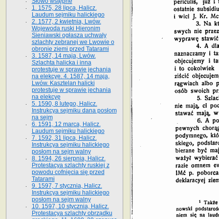
Słowo wstępne
1. 1575, 28 lipca, Halicz.
Laudum sejmiku halickiego
2. 1577, 2 kwietnia, Lwów.
Wojewoda ruski Hieronim
Sieniawski ogłasza uchwały
szlachty zebranej we Lwowie o
obronie ziemi przed Tatarami
3. 1587, 14 maja, Lwów.
Szlachta halicka i inna
protestuje w sprawie jechania
na elekcyę. 4. 1587, 14 maja,
Lwów. Kasztelan halicki
protestuje w sprawie jechania
na elekcyę
5. 1590, 8 lutego, Halicz.
Instrukcya sejmiku dana posłom
na sejm
6. 1591, 12 marca, Halicz.
Laudum sejmiku halickiego
7. 1592, 31 lipca, Halicz.
Instrukcya sejmiku halickiego
posłom na sejm walny
8. 1594, 26 sierpnia, Halicz.
Protestacya szlachty ruskiej z
powodu cofnięcia się przed
Tatarami
9. 1597, 7 stycznia, Halicz.
Instrukcya sejmiku halickiego
posłom na sejm walny
10. 1597, 10 stycznia, Halicz.
Protestacya szlachty obrządku