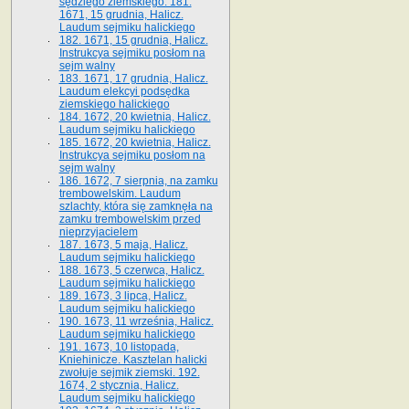
sędziego ziemskiego. 181.
1671, 15 grudnia, Halicz.
Laudum sejmiku halickiego
182. 1671, 15 grudnia, Halicz.
Instrukcya sejmiku posłom na
sejm walny
183. 1671, 17 grudnia, Halicz.
Laudum elekcyi podsędka
ziemskiego halickiego
184. 1672, 20 kwietnia, Halicz.
Laudum sejmiku halickiego
185. 1672, 20 kwietnia, Halicz.
Instrukcya sejmiku posłom na
sejm walny
186. 1672, 7 sierpnia, na zamku
trembowelskim. Laudum
szlachty, która się zamknęła na
zamku trembowelskim przed
nieprzyjacielem
187. 1673, 5 maja, Halicz.
Laudum sejmiku halickiego
188. 1673, 5 czerwca, Halicz.
Laudum sejmiku halickiego
189. 1673, 3 lipca, Halicz.
Laudum sejmiku halickiego
190. 1673, 11 września, Halicz.
Laudum sejmiku halickiego
191. 1673, 10 listopada,
Kniehinicze. Kasztelan halicki
zwołuje sejmik ziemski. 192.
1674, 2 stycznia, Halicz.
Laudum sejmiku halickiego