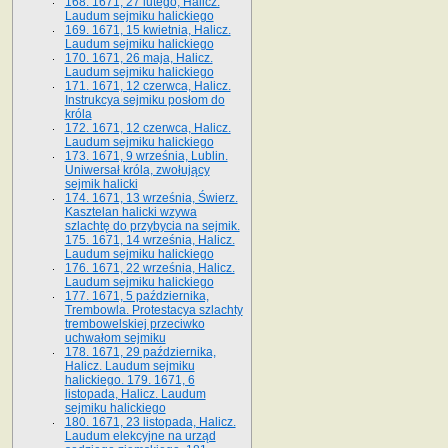
168. 1671, 27 lutego, Halicz.
Laudum sejmiku halickiego
169. 1671, 15 kwietnia, Halicz.
Laudum sejmiku halickiego
170. 1671, 26 maja, Halicz.
Laudum sejmiku halickiego
171. 1671, 12 czerwca, Halicz.
Instrukcya sejmiku posłom do
króla
172. 1671, 12 czerwca, Halicz.
Laudum sejmiku halickiego
173. 1671, 9 września, Lublin.
Uniwersał króla, zwołujący
sejmik halicki
174. 1671, 13 września, Świerz.
Kasztelan halicki wzywa
szlachtę do przybycia na sejmik.
175. 1671, 14 września, Halicz.
Laudum sejmiku halickiego
176. 1671, 22 września, Halicz.
Laudum sejmiku halickiego
177. 1671, 5 października,
Trembowla. Protestacya szlachty
trembowelskiej przeciwko
uchwałom sejmiku
178. 1671, 29 października,
Halicz. Laudum sejmiku
halickiego. 179. 1671, 6
listopada, Halicz. Laudum
sejmiku halickiego
180. 1671, 23 listopada, Halicz.
Laudum elekcyjne na urząd