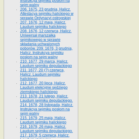
Instrukcya sejmiku posłom na
sejm walny
206. 1675, 23 grudnia, Halicz.
Attestacya sejmiku halickiego w
sprawie Ordynacyi ostrogskiej
207. 1676, 12 maja, Halicz.
Laudum sejmiku halickiego
208. 1676, 12 czerwca, Halicz.
Uniwersał marszałka
sejmikowego w sprawie
składania uchwalonych
poborów. 209. 1676, 3 grudnia,
Halicz. Instrukcya sejmiku
posłom na sejm walny
210. 1677, 29 marca, Halicz.
Laudum sejmiku deputackiego
211. 1677, 20 (?) czerwca,
Halicz. Laudum sejmiku
halickiego
212. 1677, 20 lipca, Halicz.
Laudum elekcyjne sędziego
ziemskiego halickiego
213. 1678, 21 lutego, Halicz.
Laudum sejmiku deputackiego.
214. 1678, 28 listopada, Halicz.
Instrukcya sejmiku posłom na
sejm walny
215. 1679, 25 maja, Halicz.
Laudum sejmiku halickiego
216. 1679, 26 maja, Halicz.
Laudum sejmiku deputackiego.
217. 1679, 5 czerwca, Halicz.