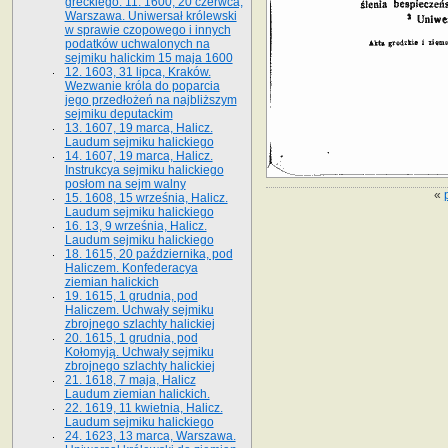
greckiego. 11. 1600, 20 czerwca,
Warszawa. Uniwersał królewski
w sprawie czopowego i innych
podatków uchwalonych na
sejmiku halickim 15 maja 1600
12. 1603, 31 lipca, Kraków.
Wezwanie króla do poparcia
jego przedłożeń na najbliższym
sejmiku deputackim
13. 1607, 19 marca, Halicz.
Laudum sejmiku halickiego
14. 1607, 19 marca, Halicz.
Instrukcya sejmiku halickiego
posłom na sejm walny
«
15. 1608, 15 września, Halicz.
Laudum sejmiku halickiego
16. 13, 9 września, Halicz.
Laudum sejmiku halickiego
18. 1615, 20 października, pod
Haliczem. Konfederacya
ziemian halickich
19. 1615, 1 grudnia, pod
Haliczem. Uchwały sejmiku
zbrojnego szlachty halickiej
20. 1615, 1 grudnia, pod
Kołomyją. Uchwały sejmiku
zbrojnego szlachty halickiej
21. 1618, 7 maja, Halicz
Laudum ziemian halickich.
22. 1619, 11 kwietnia, Halicz.
Laudum sejmiku halickiego
24. 1623, 13 marca, Warszawa.