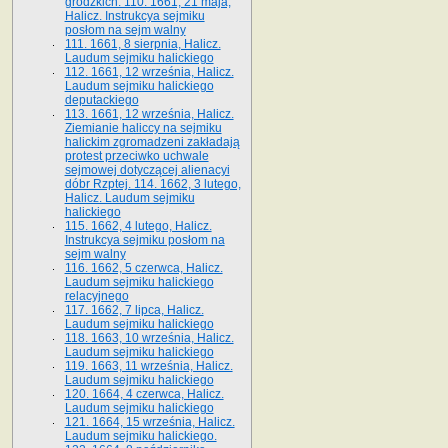
grodzkich. 110. 1661, 21 maja,
Halicz. Instrukcya sejmiku
posłom na sejm walny
111. 1661, 8 sierpnia, Halicz.
Laudum sejmiku halickiego
112. 1661, 12 września, Halicz.
Laudum sejmiku halickiego
deputackiego
113. 1661, 12 września, Halicz.
Ziemianie haliccy na sejmiku
halickim zgromadzeni zakładają
protest przeciwko uchwale
sejmowej dotyczącej alienacyi
dóbr Rzptej. 114. 1662, 3 lutego,
Halicz. Laudum sejmiku
halickiego
115. 1662, 4 lutego, Halicz.
Instrukcya sejmiku posłom na
sejm walny
116. 1662, 5 czerwca, Halicz.
Laudum sejmiku halickiego
relacyjnego
117. 1662, 7 lipca, Halicz.
Laudum sejmiku halickiego
118. 1663, 10 września, Halicz.
Laudum sejmiku halickiego
119. 1663, 11 września, Halicz.
Laudum sejmiku halickiego
120. 1664, 4 czerwca, Halicz.
Laudum sejmiku halickiego
121. 1664, 15 września, Halicz.
Laudum sejmiku halickiego.