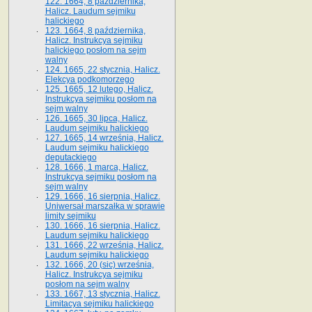
122. 1664, 8 października,
Halicz. Laudum sejmiku
halickiego
123. 1664, 8 października,
Halicz. Instrukcya sejmiku
halickiego posłom na sejm
walny
124. 1665, 22 stycznia, Halicz.
Elekcya podkomorzego
125. 1665, 12 lutego, Halicz.
Instrukcya sejmiku posłom na
sejm walny
126. 1665, 30 lipca, Halicz.
Laudum sejmiku halickiego
127. 1665, 14 września, Halicz.
Laudum sejmiku halickiego
deputackiego
128. 1666, 1 marca, Halicz.
Instrukcya sejmiku posłom na
sejm walny
129. 1666, 16 sierpnia, Halicz.
Uniwersał marszałka w sprawie
limity sejmiku
130. 1666, 16 sierpnia, Halicz.
Laudum sejmiku halickiego
131. 1666, 22 września, Halicz.
Laudum sejmiku halickiego
132. 1666, 20 (sic) września,
Halicz. Instrukcya sejmiku
posłom na sejm walny
133. 1667, 13 stycznia, Halicz.
Limitacya sejmiku halickiego