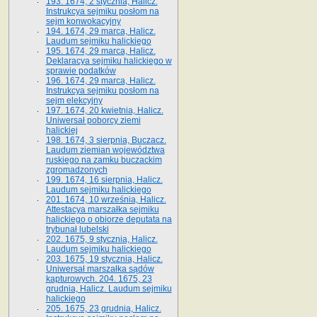
193. 1674, 2 stycznia, Halicz.
Instrukcya sejmiku posłom na
sejm konwokacyjny
194. 1674, 29 marca, Halicz.
Laudum sejmiku halickiego
195. 1674, 29 marca, Halicz.
Deklaracya sejmiku halickiego w
sprawie podatków
196. 1674, 29 marca, Halicz.
Instrukcya sejmiku posłom na
sejm elekcyjny
197. 1674, 20 kwietnia, Halicz.
Uniwersał poborcy ziemi
halickiej
198. 1674, 3 sierpnia, Buczacz.
Laudum ziemian województwa
ruskiego na zamku buczackim
zgromadzonych
199. 1674, 16 sierpnia, Halicz.
Laudum sejmiku halickiego
201. 1674, 10 września, Halicz.
Attestacya marszałka sejmiku
halickiego o obiorze deputata na
trybunał lubelski
202. 1675, 9 stycznia, Halicz.
Laudum sejmiku halickiego
203. 1675, 19 stycznia, Halicz.
Uniwersał marszałka sądów
kapturowych. 204. 1675, 23
grudnia, Halicz. Laudum sejmiku
halickiego
205. 1675, 23 grudnia, Halicz.