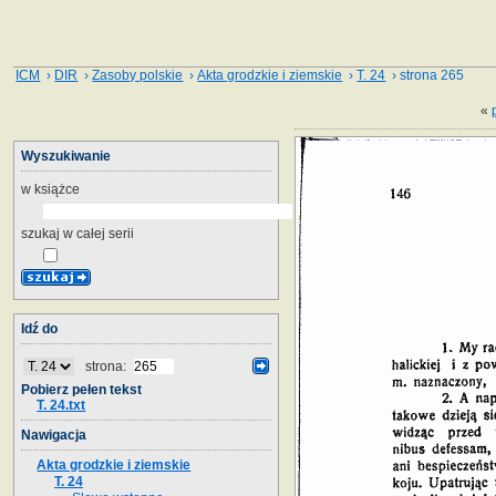
ICM
›
DIR
›
Zasoby polskie
›
Akta grodzkie i ziemskie
›
T. 24
› strona 265
«
Wyszukiwanie
w książce
szukaj w całej serii
Idź do
strona:
Pobierz pełen tekst
T. 24.txt
Nawigacja
Akta grodzkie i ziemskie
T. 24