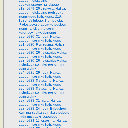
Laudum elekcyjne
podkomorzego halickiego
218. 1679, 20 czerwca, Halicz.
Laudum elekcyjne podsędka
ziemskiego halickiego. 219.
1680, 15 lutego, Trembowla.
Protestacya przeciwko posłowi
ziemi halickiej na sejm
koronacyjny wysłanemu
220. 1680, 31 lipca, Halicz.
Laudum sejmiku halickiego
221. 1680, 9 września, Halicz.
Laudum sejmiku halickiego
222. 1680, 26 listopada, Halicz.
Laudum sejmiku halickiego.
223. 1680, 26 listopada, Halicz.
Instrukcya sejmiku posłom na
sejm walny
224. 1681, 29 lipca, Halicz.
Laudum sejmiku halickiego
225. 1683, 8 stycznia, Halicz.
Laudum sejmiku halickiego
226. 1683, 8 stycznia, Halicz.
Instrukcya sejmiku posłom na
sejm walny
227. 1683, 31 maja, Halicz.
Laudum sejmiku halickiego
228. 1683, 24 lipca, Babuchów.
Kwit marszałka sejmiku z poboru
i administracyi rogowego
229. 1684, 11 września, Halicz.
Laudum sejmiku halickiego