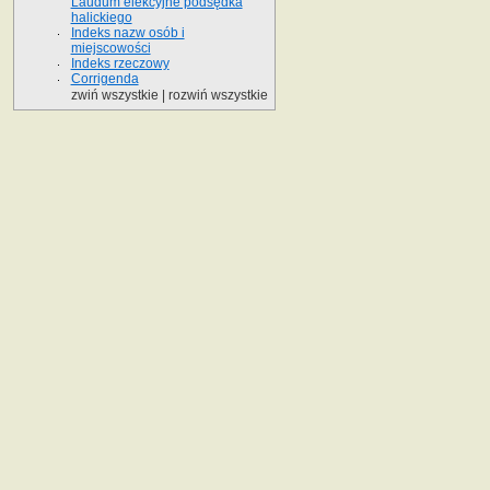
Laudum elekcyjne podsędka
halickiego
Indeks nazw osób i
miejscowości
Indeks rzeczowy
Corrigenda
zwiń wszystkie
|
rozwiń wszystkie