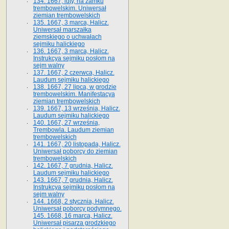
134. 1667, luty, na zamku
trembowelskim. Uniwersał
ziemian trembowelskich
135. 1667, 3 marca, Halicz.
Uniwersał marszałka
ziemskiego o uchwałach
sejmiku halickiego
136. 1667, 3 marca, Halicz.
Instrukcya sejmiku posłom na
sejm walny
137. 1667, 2 czerwca, Halicz.
Laudum sejmiku halickiego
138. 1667, 27 lipca, w grodzie
trembowelskim. Manifestacya
ziemian trembowelskich
139. 1667, 13 września, Halicz.
Laudum sejmiku halickiego
140. 1667, 27 września,
Trembowla. Laudum ziemian
trembowelskich
141. 1667, 20 listopada, Halicz.
Uniwersał poborcy do ziemian
trembowelskich
142. 1667, 7 grudnia, Halicz.
Laudum sejmiku halickiego
143. 1667, 7 grudnia, Halicz.
Instrukcya sejmiku posłom na
sejm walny
144. 1668, 2 stycznia, Halicz.
Uniwersał poborcy podymnego.
145. 1668, 16 marca, Halicz.
Uniwersał pisarza grodzkiego