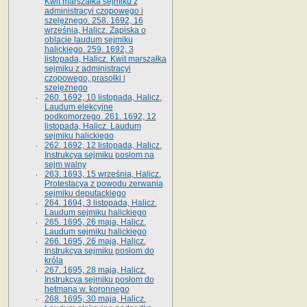
Kwit marszałka sejmiku z
administracyi czopowego i
szelężnego. 258. 1692, 16
września, Halicz. Zapiska o
oblacie laudum sejmiku
halickiego. 259. 1692, 3
listopada, Halicz. Kwit marszałka
sejmiku z administracyi
czopowego, prasołki i
szelężnego
260. 1692, 10 listopada, Halicz.
Laudum elekcyjne
podkomorzego. 261. 1692, 12
listopada, Halicz. Laudum
sejmiku halickiego
262. 1692, 12 listopada, Halicz.
Instrukcya sejmiku posłom na
sejm walny
263. 1693, 15 września, Halicz.
Protestacya z powodu zerwania
sejmiku deputackiego
264. 1694, 3 listopada, Halicz.
Laudum sejmiku halickiego
265. 1695, 26 maja, Halicz.
Laudum sejmiku halickiego
266. 1695, 26 maja, Halicz.
Instrukcya sejmiku posłom do
króla
267. 1695, 28 maja, Halicz.
Instrukcya sejmiku posłom do
hetmana w. koronnego
268. 1695, 30 maja, Halicz.