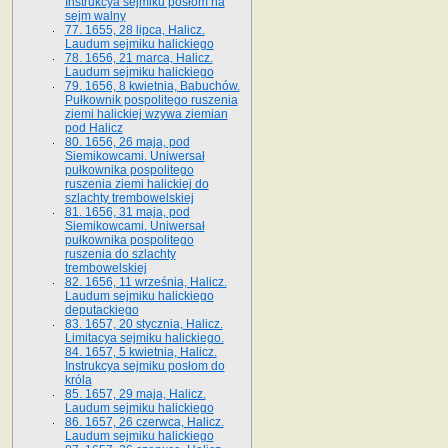
Instrukcya sejmiku posłom na
sejm walny
77. 1655, 28 lipca, Halicz.
Laudum sejmiku halickiego
78. 1656, 21 marca, Halicz.
Laudum sejmiku halickiego
79. 1656, 8 kwietnia, Babuchów.
Pułkownik pospolitego ruszenia
ziemi halickiej wzywa ziemian
pod Halicz
80. 1656, 26 maja, pod
Siemikowcami. Uniwersał
pułkownika pospolitego
ruszenia ziemi halickiej do
szlachty trembowelskiej
81. 1656, 31 maja, pod
Siemikowcami. Uniwersał
pułkownika pospolitego
ruszenia do szlachty
trembowelskiej
82. 1656, 11 września, Halicz.
Laudum sejmiku halickiego
deputackiego
83. 1657, 20 stycznia, Halicz.
Limitacya sejmiku halickiego.
84. 1657, 5 kwietnia, Halicz.
Instrukcya sejmiku posłom do
króla
85. 1657, 29 maja, Halicz.
Laudum sejmiku halickiego
86. 1657, 26 czerwca, Halicz.
Laudum sejmiku halickiego