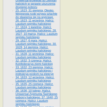
Uniwersał królewski do ziemian
halickich w sprawie uiszczenia
drugiego poboru
25. 1623, 31 sierpnia, Olesko.
Wojewoda ruski wzywa szlachtę
do stawienia się na wyprawę.
26. 1623, 11 września, Halicz.
Laudum sejmiku halickiego
27. 1624, 1 kwietnia, Halicz.
Laudum sejmiku halickiego. 28.
1627, 10 marca, Halicz. Laudum
sejmiku halickiego
29. 1627, 6 maja, Halicz.
Laudum sejmiku halickiego. 30.
1628, 14 sierpnia, Halicz.
Laudum sejmiku halickiego
31. 1628, 11 września, Halicz.
Laudum sejmiku halickiego
32. 1632, 3 czerwca, Halicz.
Konfederacya ziemi halickiej
33. 1632, 23 sierpnia, Halicz.
Laudum sejmiku halickiego i
instrukcya posłom na elekcyę
34. 1633, 12 września, Halicz.
Laudum sejmiku halickiego
35. 1635, 25 czerwca, Halicz.
Laudum sejmiku halickiego
36. 1636, 10 lutego, Halicz.
Uniwersał Zygmunta Świrskiego
poborcy halickiego. 37. 1640, 25
czerwca, Halicz. Laudum
sejmiku halickiego