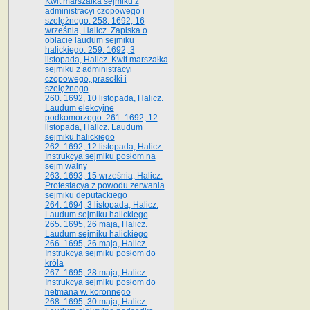
Kwit marszałka sejmiku z
administracyi czopowego i
szelężnego. 258. 1692, 16
września, Halicz. Zapiska o
oblacie laudum sejmiku
halickiego. 259. 1692, 3
listopada, Halicz. Kwit marszałka
sejmiku z administracyi
czopowego, prasołki i
szelężnego
260. 1692, 10 listopada, Halicz.
Laudum elekcyjne
podkomorzego. 261. 1692, 12
listopada, Halicz. Laudum
sejmiku halickiego
262. 1692, 12 listopada, Halicz.
Instrukcya sejmiku posłom na
sejm walny
263. 1693, 15 września, Halicz.
Protestacya z powodu zerwania
sejmiku deputackiego
264. 1694, 3 listopada, Halicz.
Laudum sejmiku halickiego
265. 1695, 26 maja, Halicz.
Laudum sejmiku halickiego
266. 1695, 26 maja, Halicz.
Instrukcya sejmiku posłom do
króla
267. 1695, 28 maja, Halicz.
Instrukcya sejmiku posłom do
hetmana w. koronnego
268. 1695, 30 maja, Halicz.