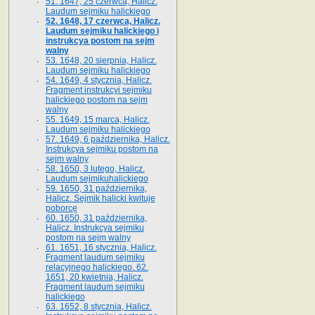
51. 1647, 25 czerwca, Halicz.
Laudum sejmiku halickiego
52. 1648, 17 czerwca, Halicz.
Laudum sejmiku halickiego i
instrukcya postom na sejm
walny
53. 1648, 20 sierpnia, Halicz.
Laudum sejmiku halickiego
54. 1649, 4 stycznia, Halicz.
Fragment instrukcyi sejmiku
halickiego postom na sejm
walny
55. 1649, 15 marca, Halicz.
Laudum sejmiku halickiego
57. 1649, 6 października, Halicz.
Instrukcya sejmiku postom na
sejm walny
58. 1650, 3 lutego, Halicz.
Laudum sejmikuhalickiego
59. 1650, 31 października,
Halicz. Sejmik halicki kwituje
poborcę
60. 1650, 31 października,
Halicz. Instrukcya sejmiku
postom na sejm walny
61. 1651, 16 stycznia, Halicz.
Fragment laudum sejmiku
relacyjnego halickiego. 62.
1651, 20 kwietnia, Halicz.
Fragment laudum sejmiku
halickiego
63. 1652, 8 stycznia, Halicz.