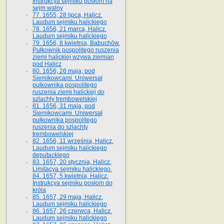
Instrukcya sejmiku posłom na
sejm walny
77. 1655, 28 lipca, Halicz.
Laudum sejmiku halickiego
78. 1656, 21 marca, Halicz.
Laudum sejmiku halickiego
79. 1656, 8 kwietnia, Babuchów.
Pułkownik pospolitego ruszenia
ziemi halickiej wzywa ziemian
pod Halicz
80. 1656, 26 maja, pod
Siemikowcami. Uniwersał
pułkownika pospolitego
ruszenia ziemi halickiej do
szlachty trembowelskiej
81. 1656, 31 maja, pod
Siemikowcami. Uniwersał
pułkownika pospolitego
ruszenia do szlachty
trembowelskiej
82. 1656, 11 września, Halicz.
Laudum sejmiku halickiego
deputackiego
83. 1657, 20 stycznia, Halicz.
Limitacya sejmiku halickiego.
84. 1657, 5 kwietnia, Halicz.
Instrukcya sejmiku posłom do
króla
85. 1657, 29 maja, Halicz.
Laudum sejmiku halickiego
86. 1657, 26 czerwca, Halicz.
Laudum sejmiku halickiego