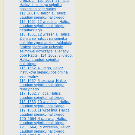
grodzkich. 110. 1661, 21 maja,
Halicz. Instrukcya sejmiku
posłom na sejm walny
111. 1661, 8 sierpnia, Halicz.
Laudum sejmiku halickiego
112. 1661, 12 września, Halicz.
Laudum sejmiku halickiego
deputackiego
113. 1661, 12 września, Halicz.
Ziemianie haliccy na sejmiku
halickim zgromadzeni zakładają
protest przeciwko uchwale
sejmowej dotyczącej alienacyi
dóbr Rzptej. 114. 1662, 3 lutego,
Halicz. Laudum sejmiku
halickiego
115. 1662, 4 lutego, Halicz.
Instrukcya sejmiku posłom na
sejm walny
116. 1662, 5 czerwca, Halicz.
Laudum sejmiku halickiego
relacyjnego
117. 1662, 7 lipca, Halicz.
Laudum sejmiku halickiego
118. 1663, 10 września, Halicz.
Laudum sejmiku halickiego
119. 1663, 11 września, Halicz.
Laudum sejmiku halickiego
120. 1664, 4 czerwca, Halicz.
Laudum sejmiku halickiego
121. 1664, 15 września, Halicz.
Laudum sejmiku halickiego.