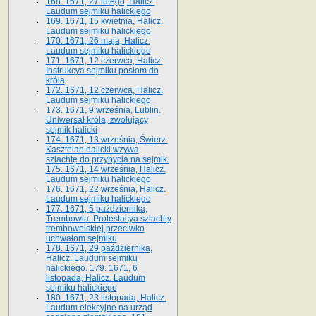
168. 1671, 27 lutego, Halicz.
Laudum sejmiku halickiego
169. 1671, 15 kwietnia, Halicz.
Laudum sejmiku halickiego
170. 1671, 26 maja, Halicz.
Laudum sejmiku halickiego
171. 1671, 12 czerwca, Halicz.
Instrukcya sejmiku posłom do
króla
172. 1671, 12 czerwca, Halicz.
Laudum sejmiku halickiego
173. 1671, 9 września, Lublin.
Uniwersał króla, zwołujący
sejmik halicki
174. 1671, 13 września, Świerz.
Kasztelan halicki wzywa
szlachtę do przybycia na sejmik.
175. 1671, 14 września, Halicz.
Laudum sejmiku halickiego
176. 1671, 22 września, Halicz.
Laudum sejmiku halickiego
177. 1671, 5 października,
Trembowla. Protestacya szlachty
trembowelskiej przeciwko
uchwałom sejmiku
178. 1671, 29 października,
Halicz. Laudum sejmiku
halickiego. 179. 1671, 6
listopada, Halicz. Laudum
sejmiku halickiego
180. 1671, 23 listopada, Halicz.
Laudum elekcyjne na urząd