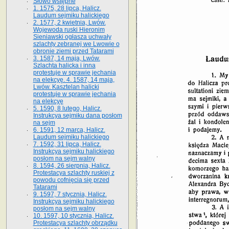
Słowo wstępne
1. 1575, 28 lipca, Halicz.
Laudum sejmiku halickiego
2. 1577, 2 kwietnia, Lwów.
Wojewoda ruski Hieronim
Sieniawski ogłasza uchwały
szlachty zebranej we Lwowie o
obronie ziemi przed Tatarami
3. 1587, 14 maja, Lwów.
Szlachta halicka i inna
protestuje w sprawie jechania
na elekcyę. 4. 1587, 14 maja,
Lwów. Kasztelan halicki
protestuje w sprawie jechania
na elekcyę
5. 1590, 8 lutego, Halicz.
Instrukcya sejmiku dana posłom
na sejm
6. 1591, 12 marca, Halicz.
Laudum sejmiku halickiego
7. 1592, 31 lipca, Halicz.
Instrukcya sejmiku halickiego
posłom na sejm walny
8. 1594, 26 sierpnia, Halicz.
Protestacya szlachty ruskiej z
powodu cofnięcia się przed
Tatarami
9. 1597, 7 stycznia, Halicz.
Instrukcya sejmiku halickiego
posłom na sejm walny
10. 1597, 10 stycznia, Halicz.
Protestacya szlachty obrządku