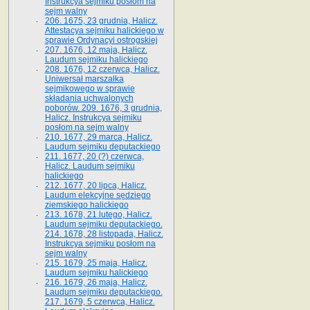
Instrukcya sejmiku posłom na
sejm walny
206. 1675, 23 grudnia, Halicz.
Attestacya sejmiku halickiego w
sprawie Ordynacyi ostrogskiej
207. 1676, 12 maja, Halicz.
Laudum sejmiku halickiego
208. 1676, 12 czerwca, Halicz.
Uniwersał marszałka
sejmikowego w sprawie
składania uchwalonych
poborów. 209. 1676, 3 grudnia,
Halicz. Instrukcya sejmiku
posłom na sejm walny
210. 1677, 29 marca, Halicz.
Laudum sejmiku deputackiego
211. 1677, 20 (?) czerwca,
Halicz. Laudum sejmiku
halickiego
212. 1677, 20 lipca, Halicz.
Laudum elekcyjne sędziego
ziemskiego halickiego
213. 1678, 21 lutego, Halicz.
Laudum sejmiku deputackiego.
214. 1678, 28 listopada, Halicz.
Instrukcya sejmiku posłom na
sejm walny
215. 1679, 25 maja, Halicz.
Laudum sejmiku halickiego
216. 1679, 26 maja, Halicz.
Laudum sejmiku deputackiego.
217. 1679, 5 czerwca, Halicz.