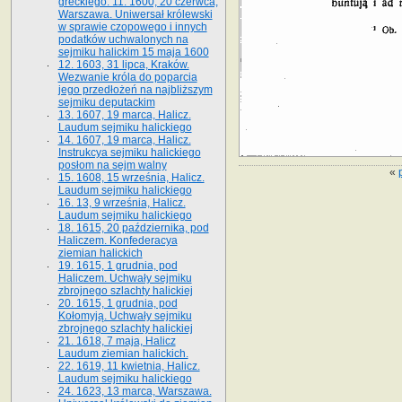
greckiego. 11. 1600, 20 czerwca,
Warszawa. Uniwersał królewski
w sprawie czopowego i innych
podatków uchwalonych na
sejmiku halickim 15 maja 1600
12. 1603, 31 lipca, Kraków.
Wezwanie króla do poparcia
jego przedłożeń na najbliższym
sejmiku deputackim
13. 1607, 19 marca, Halicz.
Laudum sejmiku halickiego
14. 1607, 19 marca, Halicz.
Instrukcya sejmiku halickiego
posłom na sejm walny
«
15. 1608, 15 września, Halicz.
Laudum sejmiku halickiego
16. 13, 9 września, Halicz.
Laudum sejmiku halickiego
18. 1615, 20 października, pod
Haliczem. Konfederacya
ziemian halickich
19. 1615, 1 grudnia, pod
Haliczem. Uchwały sejmiku
zbrojnego szlachty halickiej
20. 1615, 1 grudnia, pod
Kołomyją. Uchwały sejmiku
zbrojnego szlachty halickiej
21. 1618, 7 maja, Halicz
Laudum ziemian halickich.
22. 1619, 11 kwietnia, Halicz.
Laudum sejmiku halickiego
24. 1623, 13 marca, Warszawa.