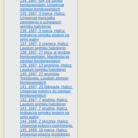
134. 1667, luty, na zamku
trembowelskim. Uniwersał
ziemian trembowelskich
135. 1667, 3 marca, Halicz.
Uniwersał marszałka
ziemskiego o uchwałach
sejmiku halickiego
136. 1667, 3 marca, Halicz.
Instrukcya sejmiku posłom na
sejm walny
137. 1667, 2 czerwca, Halicz.
Laudum sejmiku halickiego
138. 1667, 27 lipca, w grodzie
trembowelskim. Manifestacya
ziemian trembowelskich
139. 1667, 13 września, Halicz.
Laudum sejmiku halickiego
140. 1667, 27 września,
Trembowla. Laudum ziemian
trembowelskich
141. 1667, 20 listopada, Halicz.
Uniwersał poborcy do ziemian
trembowelskich
142. 1667, 7 grudnia, Halicz.
Laudum sejmiku halickiego
143. 1667, 7 grudnia, Halicz.
Instrukcya sejmiku posłom na
sejm walny
144. 1668, 2 stycznia, Halicz.
Uniwersał poborcy podymnego.
145. 1668, 16 marca, Halicz.
Uniwersał pisarza grodzkiego