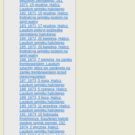
sędziego ziemskiego. 181.
1671, 15 grudnia, Halicz.
Laudum sejmiku halickiego
182. 1671, 15 grudnia, Halicz.
Instrukcya sejmiku posłom na
sejm walny
183. 1671, 17 grudnia, Halicz.
Laudum elekcyi podsędka
ziemskiego halickiego
184. 1672, 20 kwietnia, Halicz.
Laudum sejmiku halickiego
185. 1672, 20 kwietnia, Halicz.
Instrukcya sejmiku posłom na
sejm walny
186. 1672, 7 sierpnia, na zamku
trembowelskim. Laudum
szlachty, która się zamknęła na
zamku trembowelskim przed
nieprzyjacielem
187. 1673, 5 maja, Halicz.
Laudum sejmiku halickiego
188. 1673, 5 czerwca, Halicz.
Laudum sejmiku halickiego
189. 1673, 3 lipca, Halicz.
Laudum sejmiku halickiego
190. 1673, 11 września, Halicz.
Laudum sejmiku halickiego
191. 1673, 10 listopada,
Kniehinicze. Kasztelan halicki
zwołuje sejmik ziemski. 192.
1674, 2 stycznia, Halicz.
Laudum sejmiku halickiego