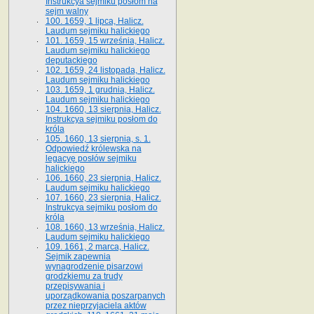
Instrukcya sejmiku posłom na
sejm walny
100. 1659, 1 lipca, Halicz.
Laudum sejmiku halickiego
101. 1659, 15 września, Halicz.
Laudum sejmiku halickiego
deputackiego
102. 1659, 24 listopada, Halicz.
Laudum sejmiku halickiego
103. 1659, 1 grudnia, Halicz.
Laudum sejmiku halickiego
104. 1660, 13 sierpnia, Halicz.
Instrukcya sejmiku posłom do
króla
105. 1660, 13 sierpnia, s. 1.
Odpowiedź królewska na
legacyę posłów sejmiku
halickiego
106. 1660, 23 sierpnia, Halicz.
Laudum sejmiku halickiego
107. 1660, 23 sierpnia, Halicz.
Instrukcya sejmiku posłom do
króla
108. 1660, 13 września, Halicz.
Laudum sejmiku halickiego
109. 1661, 2 marca, Halicz.
Sejmik zapewnia
wynagrodzenie pisarzowi
grodzkiemu za trudy
przepisywania i
uporządkowania poszarpanych
przez nieprzyjaciela aktów