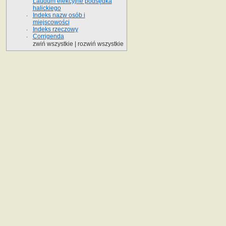
Laudum elekcyjne podsędka
halickiego
Indeks nazw osób i
miejscowości
Indeks rzeczowy
Corrigenda
zwiń wszystkie
|
rozwiń wszystkie