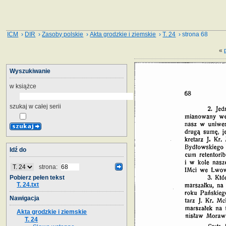
ICM
›
DIR
›
Zasoby polskie
›
Akta grodzkie i ziemskie
›
T. 24
› strona 68
«
Wyszukiwanie
w książce
szukaj w całej serii
Idź do
strona:
Pobierz pełen tekst
T. 24.txt
Nawigacja
Akta grodzkie i ziemskie
T. 24