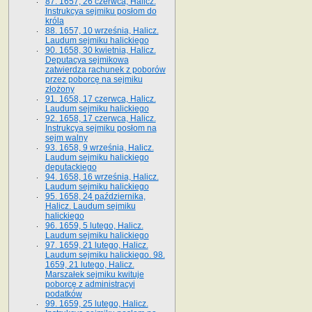
87. 1657, 26 czerwca, Halicz.
Instrukcya sejmiku posłom do
króla
88. 1657, 10 września, Halicz.
Laudum sejmiku halickiego
90. 1658, 30 kwietnia, Halicz.
Deputacya sejmikowa
zatwierdza rachunek z poborów
przez poborcę na sejmiku
złożony
91. 1658, 17 czerwca, Halicz.
Laudum sejmiku halickiego
92. 1658, 17 czerwca, Halicz.
Instrukcya sejmiku posłom na
sejm walny
93. 1658, 9 września, Halicz.
Laudum sejmiku halickiego
deputackiego
94. 1658, 16 września, Halicz.
Laudum sejmiku halickiego
95. 1658, 24 października,
Halicz. Laudum sejmiku
halickiego
96. 1659, 5 lutego, Halicz.
Laudum sejmiku halickiego
97. 1659, 21 lutego, Halicz.
Laudum sejmiku halickiego. 98.
1659, 21 lutego, Halicz.
Marszałek sejmiku kwituje
poborcę z administracyi
podatków
99. 1659, 25 lutego, Halicz.