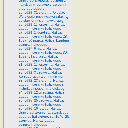
Uniwersał królewski do ziemian
halickich w sprawie uiszczenia
drugiego poboru
25. 1623, 31 sierpnia, Olesko.
Wojewoda ruski wzywa szlachtę
do stawienia się na wyprawę.
26. 1623, 11 września, Halicz.
Laudum sejmiku halickiego
27. 1624, 1 kwietnia, Halicz.
Laudum sejmiku halickiego. 28.
1627, 10 marca, Halicz. Laudum
sejmiku halickiego
29. 1627, 6 maja, Halicz.
Laudum sejmiku halickiego. 30.
1628, 14 sierpnia, Halicz.
Laudum sejmiku halickiego
31. 1628, 11 września, Halicz.
Laudum sejmiku halickiego
32. 1632, 3 czerwca, Halicz.
Konfederacya ziemi halickiej
33. 1632, 23 sierpnia, Halicz.
Laudum sejmiku halickiego i
instrukcya posłom na elekcyę
34. 1633, 12 września, Halicz.
Laudum sejmiku halickiego
35. 1635, 25 czerwca, Halicz.
Laudum sejmiku halickiego
36. 1636, 10 lutego, Halicz.
Uniwersał Zygmunta Świrskiego
poborcy halickiego. 37. 1640, 25
czerwca, Halicz. Laudum
sejmiku halickiego