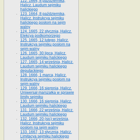
122. 1664, 8 października,
Halicz. Laudum sejmiku
halickiego
123. 1664, 8 października,
Halicz. Instrukcya sejmiku
halickiego posłom na sejm
walny
124. 1665, 22 stycznia, Halicz.
Elekcya podkomorzego
125. 1665, 12 lutego, Halicz.
Instrukcya sejmiku posłom na
sejm walny
126. 1665, 30 lipca, Halicz.
Laudum sejmiku halickiego
127. 1665, 14 września, Halicz.
Laudum sejmiku halickiego
deputackiego
128. 1666, 1 marca, Halicz.
Instrukcya sejmiku posłom na
sejm walny
129. 1666, 16 sierpnia, Halicz.
Uniwersał marszałka w sprawie
limity sejmiku
130. 1666, 16 sierpnia, Halicz.
Laudum sejmiku halickiego
131. 1666, 22 września, Halicz.
Laudum sejmiku halickiego
132. 1666, 20 (sic) września,
Halicz. Instrukcya sejmiku
posłom na sejm walny
133. 1667, 13 stycznia, Halicz.
Limitacya sejmiku halickiego