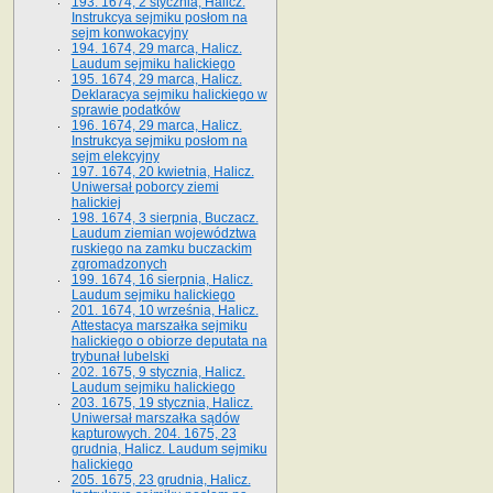
193. 1674, 2 stycznia, Halicz.
Instrukcya sejmiku posłom na
sejm konwokacyjny
194. 1674, 29 marca, Halicz.
Laudum sejmiku halickiego
195. 1674, 29 marca, Halicz.
Deklaracya sejmiku halickiego w
sprawie podatków
196. 1674, 29 marca, Halicz.
Instrukcya sejmiku posłom na
sejm elekcyjny
197. 1674, 20 kwietnia, Halicz.
Uniwersał poborcy ziemi
halickiej
198. 1674, 3 sierpnia, Buczacz.
Laudum ziemian województwa
ruskiego na zamku buczackim
zgromadzonych
199. 1674, 16 sierpnia, Halicz.
Laudum sejmiku halickiego
201. 1674, 10 września, Halicz.
Attestacya marszałka sejmiku
halickiego o obiorze deputata na
trybunał lubelski
202. 1675, 9 stycznia, Halicz.
Laudum sejmiku halickiego
203. 1675, 19 stycznia, Halicz.
Uniwersał marszałka sądów
kapturowych. 204. 1675, 23
grudnia, Halicz. Laudum sejmiku
halickiego
205. 1675, 23 grudnia, Halicz.