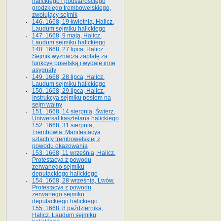
halickiego i podstarościego
grodzkiego trembowelskiego,
zwołujący sejmik
146. 1668, 19 kwietnia, Halicz.
Laudum sejmiku halickiego
147. 1668, 9 maja, Halicz.
Laudum sejmiku halickiego
148. 1668, 27 lipca, Halicz.
Sejmik wyznacza zapłatę za
funkcyę poselską i wydaje inne
asygnaty
149. 1668, 28 lipca, Halicz.
Laudum sejmiku halickiego
150. 1668, 29 lipca, Halicz.
Instrukcya sejmiku posłom na
sejm walny
151. 1668, 14 sierpnia, Świerz.
Uniwersał kasztelana halickiego
152. 1668, 31 sierpnia,
Trembowla. Manifestacya
szlachty trembowelskiej z
powodu okazowania
153. 1668, 11 września, Halicz.
Protestacya z powodu
zerwanego sejmiku
deputackiego halickiego
154. 1668, 28 września, Lwów.
Protestacya z powodu
zerwanego sejmiku
deputackiego halickiego
155. 1668, 8 października,
Halicz. Laudum sejmiku