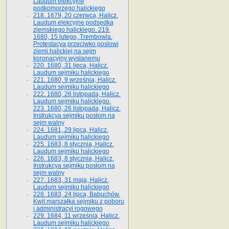
Laudum elekcyjne
podkomorzego halickiego
218. 1679, 20 czerwca, Halicz.
Laudum elekcyjne podsędka
ziemskiego halickiego. 219.
1680, 15 lutego, Trembowla.
Protestacya przeciwko posłowi
ziemi halickiej na sejm
koronacyjny wysłanemu
220. 1680, 31 lipca, Halicz.
Laudum sejmiku halickiego
221. 1680, 9 września, Halicz.
Laudum sejmiku halickiego
222. 1680, 26 listopada, Halicz.
Laudum sejmiku halickiego.
223. 1680, 26 listopada, Halicz.
Instrukcya sejmiku posłom na
sejm walny
224. 1681, 29 lipca, Halicz.
Laudum sejmiku halickiego
225. 1683, 8 stycznia, Halicz.
Laudum sejmiku halickiego
226. 1683, 8 stycznia, Halicz.
Instrukcya sejmiku posłom na
sejm walny
227. 1683, 31 maja, Halicz.
Laudum sejmiku halickiego
228. 1683, 24 lipca, Babuchów.
Kwit marszałka sejmiku z poboru
i administracyi rogowego
229. 1684, 11 września, Halicz.
Laudum sejmiku halickiego