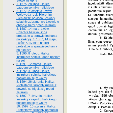
Słowo wstępne
1. 1575, 28 lipca, Halicz.
Laudum sejmiku halickiego
2. 1577, 2 kwietnia, Lwów.
Wojewoda ruski Hieronim
Sieniawski ogłasza uchwały
szlachty zebranej we Lwowie o
obronie ziemi przed Tatarami
3. 1587, 14 maja, Lwów.
Szlachta halicka i inna
protestuje w sprawie jechania
na elekcyę. 4. 1587, 14 maja,
Lwów. Kasztelan halicki
protestuje w sprawie jechania
na elekcyę
5. 1590, 8 lutego, Halicz.
Instrukcya sejmiku dana posłom
na sejm
6. 1591, 12 marca, Halicz.
Laudum sejmiku halickiego
7. 1592, 31 lipca, Halicz.
Instrukcya sejmiku halickiego
posłom na sejm walny
8. 1594, 26 sierpnia, Halicz.
Protestacya szlachty ruskiej z
powodu cofnięcia się przed
Tatarami
9. 1597, 7 stycznia, Halicz.
Instrukcya sejmiku halickiego
posłom na sejm walny
10. 1597, 10 stycznia, Halicz.
Protestacya szlachty obrządku