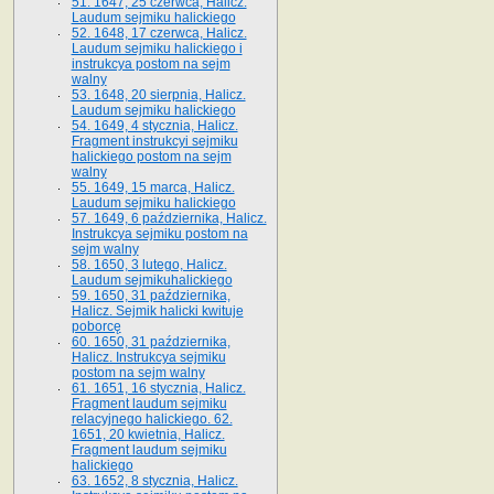
51. 1647, 25 czerwca, Halicz.
Laudum sejmiku halickiego
52. 1648, 17 czerwca, Halicz.
Laudum sejmiku halickiego i
instrukcya postom na sejm
walny
53. 1648, 20 sierpnia, Halicz.
Laudum sejmiku halickiego
54. 1649, 4 stycznia, Halicz.
Fragment instrukcyi sejmiku
halickiego postom na sejm
walny
55. 1649, 15 marca, Halicz.
Laudum sejmiku halickiego
57. 1649, 6 października, Halicz.
Instrukcya sejmiku postom na
sejm walny
58. 1650, 3 lutego, Halicz.
Laudum sejmikuhalickiego
59. 1650, 31 października,
Halicz. Sejmik halicki kwituje
poborcę
60. 1650, 31 października,
Halicz. Instrukcya sejmiku
postom na sejm walny
61. 1651, 16 stycznia, Halicz.
Fragment laudum sejmiku
relacyjnego halickiego. 62.
1651, 20 kwietnia, Halicz.
Fragment laudum sejmiku
halickiego
63. 1652, 8 stycznia, Halicz.