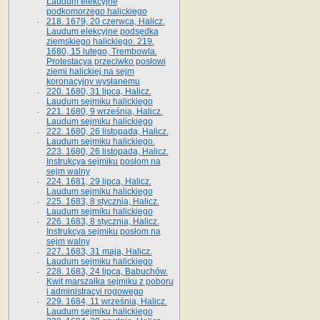
Laudum elekcyjne
podkomorzego halickiego
218. 1679, 20 czerwca, Halicz.
Laudum elekcyjne podsędka
ziemskiego halickiego. 219.
1680, 15 lutego, Trembowla.
Protestacya przeciwko posłowi
ziemi halickiej na sejm
koronacyjny wysłanemu
220. 1680, 31 lipca, Halicz.
Laudum sejmiku halickiego
221. 1680, 9 września, Halicz.
Laudum sejmiku halickiego
222. 1680, 26 listopada, Halicz.
Laudum sejmiku halickiego.
223. 1680, 26 listopada, Halicz.
Instrukcya sejmiku posłom na
sejm walny
224. 1681, 29 lipca, Halicz.
Laudum sejmiku halickiego
225. 1683, 8 stycznia, Halicz.
Laudum sejmiku halickiego
226. 1683, 8 stycznia, Halicz.
Instrukcya sejmiku posłom na
sejm walny
227. 1683, 31 maja, Halicz.
Laudum sejmiku halickiego
228. 1683, 24 lipca, Babuchów.
Kwit marszałka sejmiku z poboru
i administracyi rogowego
229. 1684, 11 września, Halicz.
Laudum sejmiku halickiego