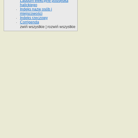
Laudum elekcyjne podsędka
halickiego
Indeks nazw osób i
miejscowości
Indeks rzeczowy
Corrigenda
zwiń wszystkie
|
rozwiń wszystkie