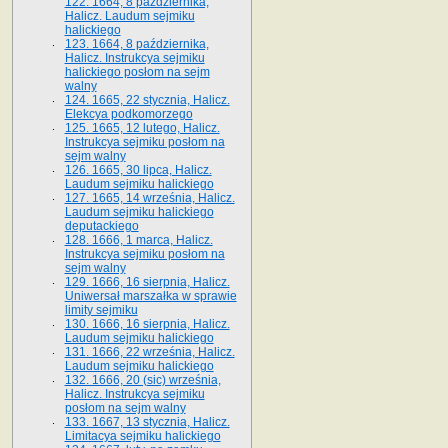
122. 1664, 8 października,
Halicz. Laudum sejmiku
halickiego
123. 1664, 8 października,
Halicz. Instrukcya sejmiku
halickiego posłom na sejm
walny
124. 1665, 22 stycznia, Halicz.
Elekcya podkomorzego
125. 1665, 12 lutego, Halicz.
Instrukcya sejmiku posłom na
sejm walny
126. 1665, 30 lipca, Halicz.
Laudum sejmiku halickiego
127. 1665, 14 września, Halicz.
Laudum sejmiku halickiego
deputackiego
128. 1666, 1 marca, Halicz.
Instrukcya sejmiku posłom na
sejm walny
129. 1666, 16 sierpnia, Halicz.
Uniwersał marszałka w sprawie
limity sejmiku
130. 1666, 16 sierpnia, Halicz.
Laudum sejmiku halickiego
131. 1666, 22 września, Halicz.
Laudum sejmiku halickiego
132. 1666, 20 (sic) września,
Halicz. Instrukcya sejmiku
posłom na sejm walny
133. 1667, 13 stycznia, Halicz.
Limitacya sejmiku halickiego