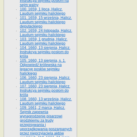
Instrukcya sejmiku posłom na
sejm walny
100. 1659, 1 lipca, Halicz.
Laudum sejmiku halickiego
101. 1659, 15 września, Halicz.
Laudum sejmiku halickiego
deputackiego
102. 1659, 24 listopada, Halicz.
Laudum sejmiku halickiego
103. 1659, 1 grudnia, Halicz.
Laudum sejmiku halickiego
104. 1660, 13 sierpnia, Halicz.
Instrukcya sejmiku posłom do
króla
105. 1660, 13 sierpnia, s. 1.
Odpowiedź królewska na
legacyę posłów sejmiku
halickiego
106. 1660, 23 sierpnia, Halicz.
Laudum sejmiku halickiego
107. 1660, 23 sierpnia, Halicz.
Instrukcya sejmiku posłom do
króla
108. 1660, 13 września, Halicz.
Laudum sejmiku halickiego
109. 1661, 2 marca, Halicz.
Sejmik zapewnia
wynagrodzenie pisarzowi
grodzkiemu za trudy
przepisywania i
uporządkowania poszarpanych
przez nieprzyjaciela aktów