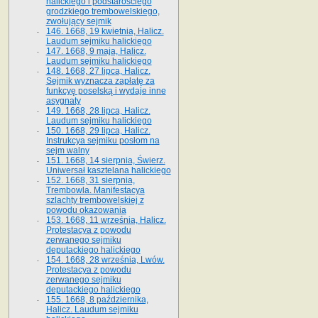
halickiego i podstarościego
grodzkiego trembowelskiego,
zwołujący sejmik
146. 1668, 19 kwietnia, Halicz.
Laudum sejmiku halickiego
147. 1668, 9 maja, Halicz.
Laudum sejmiku halickiego
148. 1668, 27 lipca, Halicz.
Sejmik wyznacza zapłatę za
funkcyę poselską i wydaje inne
asygnaty
149. 1668, 28 lipca, Halicz.
Laudum sejmiku halickiego
150. 1668, 29 lipca, Halicz.
Instrukcya sejmiku posłom na
sejm walny
151. 1668, 14 sierpnia, Świerz.
Uniwersał kasztelana halickiego
152. 1668, 31 sierpnia,
Trembowla. Manifestacya
szlachty trembowelskiej z
powodu okazowania
153. 1668, 11 września, Halicz.
Protestacya z powodu
zerwanego sejmiku
deputackiego halickiego
154. 1668, 28 września, Lwów.
Protestacya z powodu
zerwanego sejmiku
deputackiego halickiego
155. 1668, 8 października,
Halicz. Laudum sejmiku