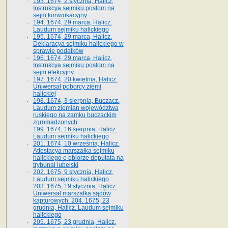
193. 1674, 2 stycznia, Halicz.
Instrukcya sejmiku posłom na
sejm konwokacyjny
194. 1674, 29 marca, Halicz.
Laudum sejmiku halickiego
195. 1674, 29 marca, Halicz.
Deklaracya sejmiku halickiego w
sprawie podatków
196. 1674, 29 marca, Halicz.
Instrukcya sejmiku posłom na
sejm elekcyjny
197. 1674, 20 kwietnia, Halicz.
Uniwersał poborcy ziemi
halickiej
198. 1674, 3 sierpnia, Buczacz.
Laudum ziemian województwa
ruskiego na zamku buczackim
zgromadzonych
199. 1674, 16 sierpnia, Halicz.
Laudum sejmiku halickiego
201. 1674, 10 września, Halicz.
Attestacya marszałka sejmiku
halickiego o obiorze deputata na
trybunał lubelski
202. 1675, 9 stycznia, Halicz.
Laudum sejmiku halickiego
203. 1675, 19 stycznia, Halicz.
Uniwersał marszałka sądów
kapturowych. 204. 1675, 23
grudnia, Halicz. Laudum sejmiku
halickiego
205. 1675, 23 grudnia, Halicz.