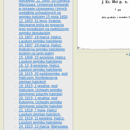
greckiego. 11. 1600, 20 czerwca,
Warszawa. Uniwersał królewski
w sprawie czopowego i innych
podatków uchwalonych na
sejmiku halickim 15 maja 1600
12. 1603, 31 lipca, Kraków.
Wezwanie króla do poparcia
jego przedłożeń na najbliższym
sejmiku deputackim
13. 1607, 19 marca, Halicz.
Laudum sejmiku halickiego
14. 1607, 19 marca, Halicz.
Instrukcya sejmiku halickiego
posłom na sejm walny
«
15. 1608, 15 września, Halicz.
Laudum sejmiku halickiego
16. 13, 9 września, Halicz.
Laudum sejmiku halickiego
18. 1615, 20 października, pod
Haliczem. Konfederacya
ziemian halickich
19. 1615, 1 grudnia, pod
Haliczem. Uchwały sejmiku
zbrojnego szlachty halickiej
20. 1615, 1 grudnia, pod
Kołomyją. Uchwały sejmiku
zbrojnego szlachty halickiej
21. 1618, 7 maja, Halicz
Laudum ziemian halickich.
22. 1619, 11 kwietnia, Halicz.
Laudum sejmiku halickiego
24. 1623, 13 marca, Warszawa.