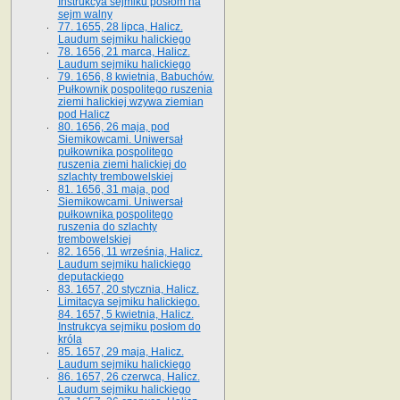
Instrukcya sejmiku posłom na
sejm walny
77. 1655, 28 lipca, Halicz.
Laudum sejmiku halickiego
78. 1656, 21 marca, Halicz.
Laudum sejmiku halickiego
79. 1656, 8 kwietnia, Babuchów.
Pułkownik pospolitego ruszenia
ziemi halickiej wzywa ziemian
pod Halicz
80. 1656, 26 maja, pod
Siemikowcami. Uniwersał
pułkownika pospolitego
ruszenia ziemi halickiej do
szlachty trembowelskiej
81. 1656, 31 maja, pod
Siemikowcami. Uniwersał
pułkownika pospolitego
ruszenia do szlachty
trembowelskiej
82. 1656, 11 września, Halicz.
Laudum sejmiku halickiego
deputackiego
83. 1657, 20 stycznia, Halicz.
Limitacya sejmiku halickiego.
84. 1657, 5 kwietnia, Halicz.
Instrukcya sejmiku posłom do
króla
85. 1657, 29 maja, Halicz.
Laudum sejmiku halickiego
86. 1657, 26 czerwca, Halicz.
Laudum sejmiku halickiego