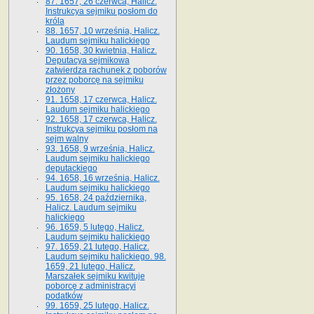
87. 1657, 26 czerwca, Halicz.
Instrukcya sejmiku posłom do
króla
88. 1657, 10 września, Halicz.
Laudum sejmiku halickiego
90. 1658, 30 kwietnia, Halicz.
Deputacya sejmikowa
zatwierdza rachunek z poborów
przez poborcę na sejmiku
złożony
91. 1658, 17 czerwca, Halicz.
Laudum sejmiku halickiego
92. 1658, 17 czerwca, Halicz.
Instrukcya sejmiku posłom na
sejm walny
93. 1658, 9 września, Halicz.
Laudum sejmiku halickiego
deputackiego
94. 1658, 16 września, Halicz.
Laudum sejmiku halickiego
95. 1658, 24 października,
Halicz. Laudum sejmiku
halickiego
96. 1659, 5 lutego, Halicz.
Laudum sejmiku halickiego
97. 1659, 21 lutego, Halicz.
Laudum sejmiku halickiego. 98.
1659, 21 lutego, Halicz.
Marszałek sejmiku kwituje
poborcę z administracyi
podatków
99. 1659, 25 lutego, Halicz.