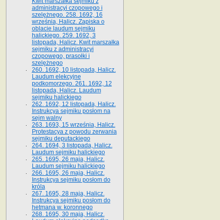
Kwit marszałka sejmiku z
administracyi czopowego i
szelężnego. 258. 1692, 16
września, Halicz. Zapiska o
oblacie laudum sejmiku
halickiego. 259. 1692, 3
listopada, Halicz. Kwit marszałka
sejmiku z administracyi
czopowego, prasołki i
szelężnego
260. 1692, 10 listopada, Halicz.
Laudum elekcyjne
podkomorzego. 261. 1692, 12
listopada, Halicz. Laudum
sejmiku halickiego
262. 1692, 12 listopada, Halicz.
Instrukcya sejmiku posłom na
sejm walny
263. 1693, 15 września, Halicz.
Protestacya z powodu zerwania
sejmiku deputackiego
264. 1694, 3 listopada, Halicz.
Laudum sejmiku halickiego
265. 1695, 26 maja, Halicz.
Laudum sejmiku halickiego
266. 1695, 26 maja, Halicz.
Instrukcya sejmiku posłom do
króla
267. 1695, 28 maja, Halicz.
Instrukcya sejmiku posłom do
hetmana w. koronnego
268. 1695, 30 maja, Halicz.