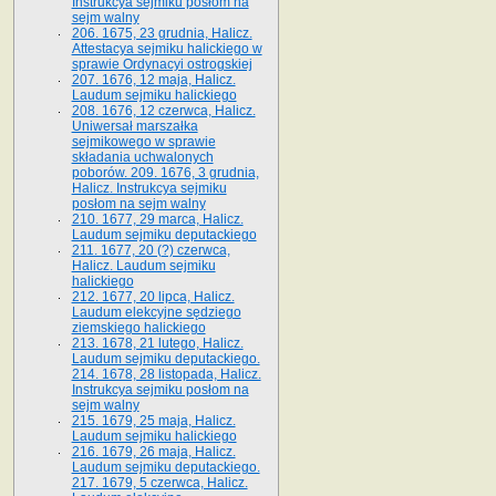
Instrukcya sejmiku posłom na
sejm walny
206. 1675, 23 grudnia, Halicz.
Attestacya sejmiku halickiego w
sprawie Ordynacyi ostrogskiej
207. 1676, 12 maja, Halicz.
Laudum sejmiku halickiego
208. 1676, 12 czerwca, Halicz.
Uniwersał marszałka
sejmikowego w sprawie
składania uchwalonych
poborów. 209. 1676, 3 grudnia,
Halicz. Instrukcya sejmiku
posłom na sejm walny
210. 1677, 29 marca, Halicz.
Laudum sejmiku deputackiego
211. 1677, 20 (?) czerwca,
Halicz. Laudum sejmiku
halickiego
212. 1677, 20 lipca, Halicz.
Laudum elekcyjne sędziego
ziemskiego halickiego
213. 1678, 21 lutego, Halicz.
Laudum sejmiku deputackiego.
214. 1678, 28 listopada, Halicz.
Instrukcya sejmiku posłom na
sejm walny
215. 1679, 25 maja, Halicz.
Laudum sejmiku halickiego
216. 1679, 26 maja, Halicz.
Laudum sejmiku deputackiego.
217. 1679, 5 czerwca, Halicz.