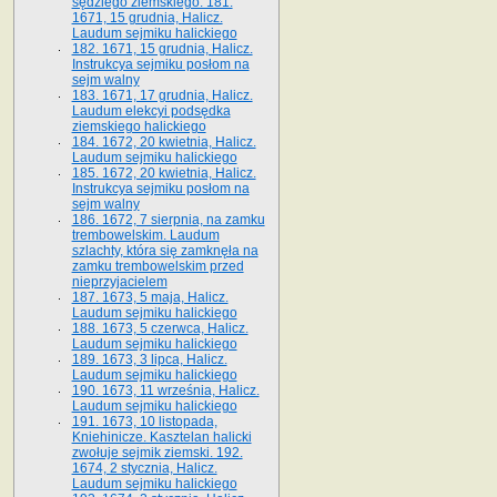
sędziego ziemskiego. 181.
1671, 15 grudnia, Halicz.
Laudum sejmiku halickiego
182. 1671, 15 grudnia, Halicz.
Instrukcya sejmiku posłom na
sejm walny
183. 1671, 17 grudnia, Halicz.
Laudum elekcyi podsędka
ziemskiego halickiego
184. 1672, 20 kwietnia, Halicz.
Laudum sejmiku halickiego
185. 1672, 20 kwietnia, Halicz.
Instrukcya sejmiku posłom na
sejm walny
186. 1672, 7 sierpnia, na zamku
trembowelskim. Laudum
szlachty, która się zamknęła na
zamku trembowelskim przed
nieprzyjacielem
187. 1673, 5 maja, Halicz.
Laudum sejmiku halickiego
188. 1673, 5 czerwca, Halicz.
Laudum sejmiku halickiego
189. 1673, 3 lipca, Halicz.
Laudum sejmiku halickiego
190. 1673, 11 września, Halicz.
Laudum sejmiku halickiego
191. 1673, 10 listopada,
Kniehinicze. Kasztelan halicki
zwołuje sejmik ziemski. 192.
1674, 2 stycznia, Halicz.
Laudum sejmiku halickiego