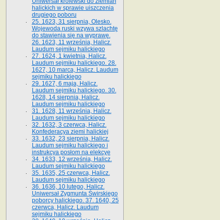
Uniwersał królewski do ziemian
halickich w sprawie uiszczenia
drugiego poboru
25. 1623, 31 sierpnia, Olesko.
Wojewoda ruski wzywa szlachtę
do stawienia się na wyprawę.
26. 1623, 11 września, Halicz.
Laudum sejmiku halickiego
27. 1624, 1 kwietnia, Halicz.
Laudum sejmiku halickiego. 28.
1627, 10 marca, Halicz. Laudum
sejmiku halickiego
29. 1627, 6 maja, Halicz.
Laudum sejmiku halickiego. 30.
1628, 14 sierpnia, Halicz.
Laudum sejmiku halickiego
31. 1628, 11 września, Halicz.
Laudum sejmiku halickiego
32. 1632, 3 czerwca, Halicz.
Konfederacya ziemi halickiej
33. 1632, 23 sierpnia, Halicz.
Laudum sejmiku halickiego i
instrukcya posłom na elekcyę
34. 1633, 12 września, Halicz.
Laudum sejmiku halickiego
35. 1635, 25 czerwca, Halicz.
Laudum sejmiku halickiego
36. 1636, 10 lutego, Halicz.
Uniwersał Zygmunta Świrskiego
poborcy halickiego. 37. 1640, 25
czerwca, Halicz. Laudum
sejmiku halickiego