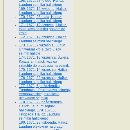
168. 1671, 27 lutego, Halicz.
Laudum sejmiku halickiego
169. 1671, 15 kwietnia, Halicz.
Laudum sejmiku halickiego
170. 1671, 26 maja, Halicz.
Laudum sejmiku halickiego
171. 1671, 12 czerwca, Halicz.
Instrukcya sejmiku posłom do
króla
172. 1671, 12 czerwca, Halicz.
Laudum sejmiku halickiego
173. 1671, 9 września, Lublin.
Uniwersał króla, zwołujący
sejmik halicki
174. 1671, 13 września, Świerz.
Kasztelan halicki wzywa
szlachtę do przybycia na sejmik.
175. 1671, 14 września, Halicz.
Laudum sejmiku halickiego
176. 1671, 22 września, Halicz.
Laudum sejmiku halickiego
177. 1671, 5 października,
Trembowla. Protestacya szlachty
trembowelskiej przeciwko
uchwałom sejmiku
178. 1671, 29 października,
Halicz. Laudum sejmiku
halickiego. 179. 1671, 6
listopada, Halicz. Laudum
sejmiku halickiego
180. 1671, 23 listopada, Halicz.
Laudum elekcyjne na urząd