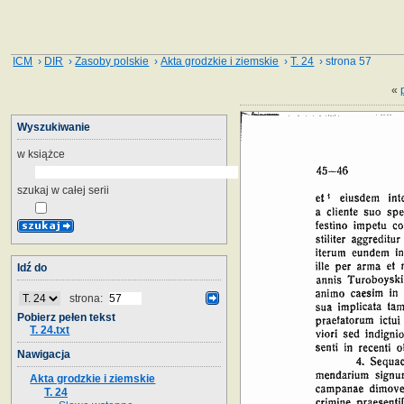
ICM
›
DIR
›
Zasoby polskie
›
Akta grodzkie i ziemskie
›
T. 24
› strona 57
«
Wyszukiwanie
w książce
szukaj w całej serii
Idź do
strona:
Pobierz pełen tekst
T. 24.txt
Nawigacja
Akta grodzkie i ziemskie
T. 24