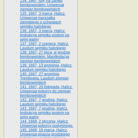
134. 1667, luty, na zamku
trembowelskim. Uniwersał
ziemian trembowelskich
135. 1667, 3 marca, Halicz.
Uniwersał marszałka
ziemskiego o uchwałach
sejmiku halickiego
136. 1667, 3 marca, Halicz.
Instrukcya sejmiku posłom na
sejm walny
137. 1667, 2 czerwca, Halicz.
Laudum sejmiku halickiego
138. 1667, 27 lipca, w grodzie
trembowelskim. Manifestacya
ziemian trembowelskich
139. 1667, 13 września, Halicz.
Laudum sejmiku halickiego
140. 1667, 27 września,
Trembowla. Laudum ziemian
trembowelskich
141. 1667, 20 listopada, Halicz.
Uniwersał poborcy do ziemian
trembowelskich
142. 1667, 7 grudnia, Halicz.
Laudum sejmiku halickiego
143. 1667, 7 grudnia, Halicz.
Instrukcya sejmiku posłom na
sejm walny
144. 1668, 2 stycznia, Halicz.
Uniwersał poborcy podymnego.
145. 1668, 16 marca, Halicz.
Uniwersał pisarza grodzkiego