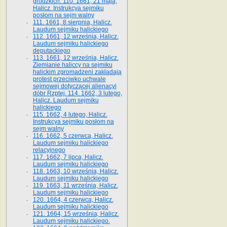
grodzkich. 110. 1661, 21 maja,
Halicz. Instrukcya sejmiku
posłom na sejm walny
111. 1661, 8 sierpnia, Halicz.
Laudum sejmiku halickiego
112. 1661, 12 września, Halicz.
Laudum sejmiku halickiego
deputackiego
113. 1661, 12 września, Halicz.
Ziemianie haliccy na sejmiku
halickim zgromadzeni zakładają
protest przeciwko uchwale
sejmowej dotyczącej alienacyi
dóbr Rzptej. 114. 1662, 3 lutego,
Halicz. Laudum sejmiku
halickiego
115. 1662, 4 lutego, Halicz.
Instrukcya sejmiku posłom na
sejm walny
116. 1662, 5 czerwca, Halicz.
Laudum sejmiku halickiego
relacyjnego
117. 1662, 7 lipca, Halicz.
Laudum sejmiku halickiego
118. 1663, 10 września, Halicz.
Laudum sejmiku halickiego
119. 1663, 11 września, Halicz.
Laudum sejmiku halickiego
120. 1664, 4 czerwca, Halicz.
Laudum sejmiku halickiego
121. 1664, 15 września, Halicz.
Laudum sejmiku halickiego.