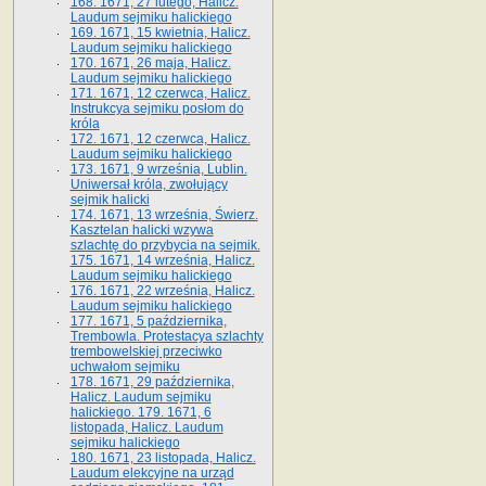
168. 1671, 27 lutego, Halicz.
Laudum sejmiku halickiego
169. 1671, 15 kwietnia, Halicz.
Laudum sejmiku halickiego
170. 1671, 26 maja, Halicz.
Laudum sejmiku halickiego
171. 1671, 12 czerwca, Halicz.
Instrukcya sejmiku posłom do
króla
172. 1671, 12 czerwca, Halicz.
Laudum sejmiku halickiego
173. 1671, 9 września, Lublin.
Uniwersał króla, zwołujący
sejmik halicki
174. 1671, 13 września, Świerz.
Kasztelan halicki wzywa
szlachtę do przybycia na sejmik.
175. 1671, 14 września, Halicz.
Laudum sejmiku halickiego
176. 1671, 22 września, Halicz.
Laudum sejmiku halickiego
177. 1671, 5 października,
Trembowla. Protestacya szlachty
trembowelskiej przeciwko
uchwałom sejmiku
178. 1671, 29 października,
Halicz. Laudum sejmiku
halickiego. 179. 1671, 6
listopada, Halicz. Laudum
sejmiku halickiego
180. 1671, 23 listopada, Halicz.
Laudum elekcyjne na urząd