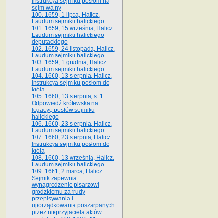
Instrukcya sejmiku posłom na
sejm walny
100. 1659, 1 lipca, Halicz.
Laudum sejmiku halickiego
101. 1659, 15 września, Halicz.
Laudum sejmiku halickiego
deputackiego
102. 1659, 24 listopada, Halicz.
Laudum sejmiku halickiego
103. 1659, 1 grudnia, Halicz.
Laudum sejmiku halickiego
104. 1660, 13 sierpnia, Halicz.
Instrukcya sejmiku posłom do
króla
105. 1660, 13 sierpnia, s. 1.
Odpowiedź królewska na
legacyę posłów sejmiku
halickiego
106. 1660, 23 sierpnia, Halicz.
Laudum sejmiku halickiego
107. 1660, 23 sierpnia, Halicz.
Instrukcya sejmiku posłom do
króla
108. 1660, 13 września, Halicz.
Laudum sejmiku halickiego
109. 1661, 2 marca, Halicz.
Sejmik zapewnia
wynagrodzenie pisarzowi
grodzkiemu za trudy
przepisywania i
uporządkowania poszarpanych
przez nieprzyjaciela aktów