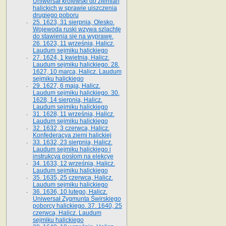
Uniwersał królewski do ziemian
halickich w sprawie uiszczenia
drugiego poboru
25. 1623, 31 sierpnia, Olesko.
Wojewoda ruski wzywa szlachtę
do stawienia się na wyprawę.
26. 1623, 11 września, Halicz.
Laudum sejmiku halickiego
27. 1624, 1 kwietnia, Halicz.
Laudum sejmiku halickiego. 28.
1627, 10 marca, Halicz. Laudum
sejmiku halickiego
29. 1627, 6 maja, Halicz.
Laudum sejmiku halickiego. 30.
1628, 14 sierpnia, Halicz.
Laudum sejmiku halickiego
31. 1628, 11 września, Halicz.
Laudum sejmiku halickiego
32. 1632, 3 czerwca, Halicz.
Konfederacya ziemi halickiej
33. 1632, 23 sierpnia, Halicz.
Laudum sejmiku halickiego i
instrukcya posłom na elekcyę
34. 1633, 12 września, Halicz.
Laudum sejmiku halickiego
35. 1635, 25 czerwca, Halicz.
Laudum sejmiku halickiego
36. 1636, 10 lutego, Halicz.
Uniwersał Zygmunta Świrskiego
poborcy halickiego. 37. 1640, 25
czerwca, Halicz. Laudum
sejmiku halickiego