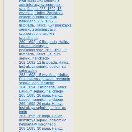
Kwit marszałka sejmiku z
administracyi czopowego i
szelężnego. 258. 1692, 16
września, Halicz. Zapiska o
oblacie laudum sejmiku
halickiego. 259. 1692, 3
listopada, Halicz. Kwit marszałka
sejmiku z administracyi
czopowego, prasołki i
szelężnego
260. 1692, 10 listopada, Halicz.
Laudum elekcyjne
podkomorzego. 261. 1692, 12
listopada, Halicz. Laudum
sejmiku halickiego
262. 1692, 12 listopada, Halicz.
Instrukcya sejmiku posłom na
sejm walny
263. 1693, 15 września, Halicz.
Protestacya z powodu zerwania
sejmiku deputackiego
264. 1694, 3 listopada, Halicz.
Laudum sejmiku halickiego
265. 1695, 26 maja, Halicz.
Laudum sejmiku halickiego
266. 1695, 26 maja, Halicz.
Instrukcya sejmiku posłom do
króla
267. 1695, 28 maja, Halicz.
Instrukcya sejmiku posłom do
hetmana w. koronnego
268. 1695, 30 maja, Halicz.