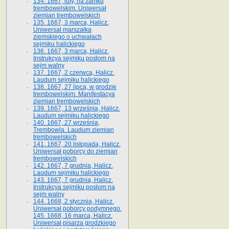
134. 1667, luty, na zamku
trembowelskim. Uniwersał
ziemian trembowelskich
135. 1667, 3 marca, Halicz.
Uniwersał marszałka
ziemskiego o uchwałach
sejmiku halickiego
136. 1667, 3 marca, Halicz.
Instrukcya sejmiku posłom na
sejm walny
137. 1667, 2 czerwca, Halicz.
Laudum sejmiku halickiego
138. 1667, 27 lipca, w grodzie
trembowelskim. Manifestacya
ziemian trembowelskich
139. 1667, 13 września, Halicz.
Laudum sejmiku halickiego
140. 1667, 27 września,
Trembowla. Laudum ziemian
trembowelskich
141. 1667, 20 listopada, Halicz.
Uniwersał poborcy do ziemian
trembowelskich
142. 1667, 7 grudnia, Halicz.
Laudum sejmiku halickiego
143. 1667, 7 grudnia, Halicz.
Instrukcya sejmiku posłom na
sejm walny
144. 1668, 2 stycznia, Halicz.
Uniwersał poborcy podymnego.
145. 1668, 16 marca, Halicz.
Uniwersał pisarza grodzkiego