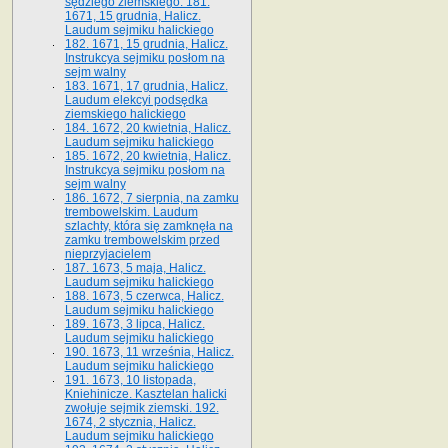
sędziego ziemskiego. 181.
1671, 15 grudnia, Halicz.
Laudum sejmiku halickiego
182. 1671, 15 grudnia, Halicz.
Instrukcya sejmiku posłom na
sejm walny
183. 1671, 17 grudnia, Halicz.
Laudum elekcyi podsędka
ziemskiego halickiego
184. 1672, 20 kwietnia, Halicz.
Laudum sejmiku halickiego
185. 1672, 20 kwietnia, Halicz.
Instrukcya sejmiku posłom na
sejm walny
186. 1672, 7 sierpnia, na zamku
trembowelskim. Laudum
szlachty, która się zamknęła na
zamku trembowelskim przed
nieprzyjacielem
187. 1673, 5 maja, Halicz.
Laudum sejmiku halickiego
188. 1673, 5 czerwca, Halicz.
Laudum sejmiku halickiego
189. 1673, 3 lipca, Halicz.
Laudum sejmiku halickiego
190. 1673, 11 września, Halicz.
Laudum sejmiku halickiego
191. 1673, 10 listopada,
Kniehinicze. Kasztelan halicki
zwołuje sejmik ziemski. 192.
1674, 2 stycznia, Halicz.
Laudum sejmiku halickiego