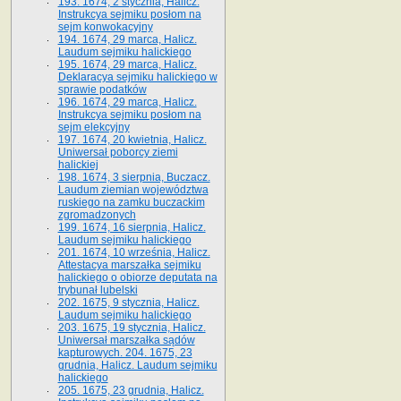
193. 1674, 2 stycznia, Halicz.
Instrukcya sejmiku posłom na
sejm konwokacyjny
194. 1674, 29 marca, Halicz.
Laudum sejmiku halickiego
195. 1674, 29 marca, Halicz.
Deklaracya sejmiku halickiego w
sprawie podatków
196. 1674, 29 marca, Halicz.
Instrukcya sejmiku posłom na
sejm elekcyjny
197. 1674, 20 kwietnia, Halicz.
Uniwersał poborcy ziemi
halickiej
198. 1674, 3 sierpnia, Buczacz.
Laudum ziemian województwa
ruskiego na zamku buczackim
zgromadzonych
199. 1674, 16 sierpnia, Halicz.
Laudum sejmiku halickiego
201. 1674, 10 września, Halicz.
Attestacya marszałka sejmiku
halickiego o obiorze deputata na
trybunał lubelski
202. 1675, 9 stycznia, Halicz.
Laudum sejmiku halickiego
203. 1675, 19 stycznia, Halicz.
Uniwersał marszałka sądów
kapturowych. 204. 1675, 23
grudnia, Halicz. Laudum sejmiku
halickiego
205. 1675, 23 grudnia, Halicz.