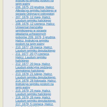
Instrukcya sejmiku posłom na
sejm walny
206. 1675, 23 grudnia, Halicz.
Attestacya sejmiku halickiego w
sprawie Ordynacyi ostrogskiej
207. 1676, 12 maja, Halicz.
Laudum sejmiku halickiego
208. 1676, 12 czerwca, Halicz.
Uniwersał marszałka
sejmikowego w sprawie
składania uchwalonych
poborów. 209. 1676, 3 grudnia,
Halicz. Instrukcya sejmiku
posłom na sejm walny
210. 1677, 29 marca, Halicz.
Laudum sejmiku deputackiego
211. 1677, 20 (?) czerwca,
Halicz. Laudum sejmiku
halickiego
212. 1677, 20 lipca, Halicz.
Laudum elekcyjne sędziego
ziemskiego halickiego
213. 1678, 21 lutego, Halicz.
Laudum sejmiku deputackiego.
214. 1678, 28 listopada, Halicz.
Instrukcya sejmiku posłom na
sejm walny
215. 1679, 25 maja, Halicz.
Laudum sejmiku halickiego
216. 1679, 26 maja, Halicz.
Laudum sejmiku deputackiego.
217. 1679, 5 czerwca, Halicz.