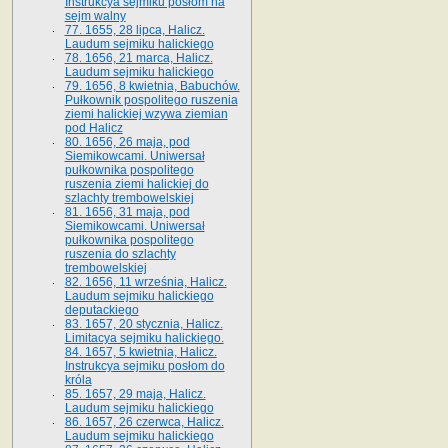
Instrukcya sejmiku posłom na
sejm walny
77. 1655, 28 lipca, Halicz.
Laudum sejmiku halickiego
78. 1656, 21 marca, Halicz.
Laudum sejmiku halickiego
79. 1656, 8 kwietnia, Babuchów.
Pułkownik pospolitego ruszenia
ziemi halickiej wzywa ziemian
pod Halicz
80. 1656, 26 maja, pod
Siemikowcami. Uniwersał
pułkownika pospolitego
ruszenia ziemi halickiej do
szlachty trembowelskiej
81. 1656, 31 maja, pod
Siemikowcami. Uniwersał
pułkownika pospolitego
ruszenia do szlachty
trembowelskiej
82. 1656, 11 września, Halicz.
Laudum sejmiku halickiego
deputackiego
83. 1657, 20 stycznia, Halicz.
Limitacya sejmiku halickiego.
84. 1657, 5 kwietnia, Halicz.
Instrukcya sejmiku posłom do
króla
85. 1657, 29 maja, Halicz.
Laudum sejmiku halickiego
86. 1657, 26 czerwca, Halicz.
Laudum sejmiku halickiego