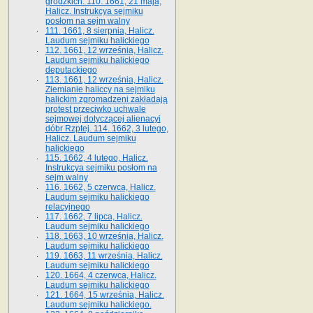
grodzkich. 110. 1661, 21 maja,
Halicz. Instrukcya sejmiku
posłom na sejm walny
111. 1661, 8 sierpnia, Halicz.
Laudum sejmiku halickiego
112. 1661, 12 września, Halicz.
Laudum sejmiku halickiego
deputackiego
113. 1661, 12 września, Halicz.
Ziemianie haliccy na sejmiku
halickim zgromadzeni zakładają
protest przeciwko uchwale
sejmowej dotyczącej alienacyi
dóbr Rzptej. 114. 1662, 3 lutego,
Halicz. Laudum sejmiku
halickiego
115. 1662, 4 lutego, Halicz.
Instrukcya sejmiku posłom na
sejm walny
116. 1662, 5 czerwca, Halicz.
Laudum sejmiku halickiego
relacyjnego
117. 1662, 7 lipca, Halicz.
Laudum sejmiku halickiego
118. 1663, 10 września, Halicz.
Laudum sejmiku halickiego
119. 1663, 11 września, Halicz.
Laudum sejmiku halickiego
120. 1664, 4 czerwca, Halicz.
Laudum sejmiku halickiego
121. 1664, 15 września, Halicz.
Laudum sejmiku halickiego.