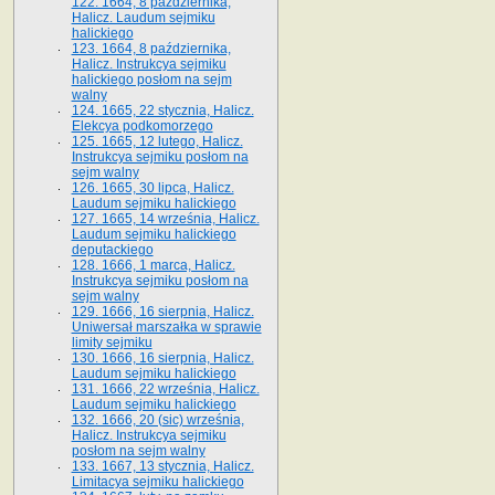
122. 1664, 8 października,
Halicz. Laudum sejmiku
halickiego
123. 1664, 8 października,
Halicz. Instrukcya sejmiku
halickiego posłom na sejm
walny
124. 1665, 22 stycznia, Halicz.
Elekcya podkomorzego
125. 1665, 12 lutego, Halicz.
Instrukcya sejmiku posłom na
sejm walny
126. 1665, 30 lipca, Halicz.
Laudum sejmiku halickiego
127. 1665, 14 września, Halicz.
Laudum sejmiku halickiego
deputackiego
128. 1666, 1 marca, Halicz.
Instrukcya sejmiku posłom na
sejm walny
129. 1666, 16 sierpnia, Halicz.
Uniwersał marszałka w sprawie
limity sejmiku
130. 1666, 16 sierpnia, Halicz.
Laudum sejmiku halickiego
131. 1666, 22 września, Halicz.
Laudum sejmiku halickiego
132. 1666, 20 (sic) września,
Halicz. Instrukcya sejmiku
posłom na sejm walny
133. 1667, 13 stycznia, Halicz.
Limitacya sejmiku halickiego