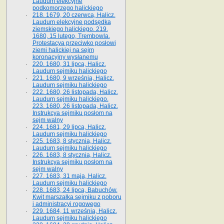
Laudum elekcyjne
podkomorzego halickiego
218. 1679, 20 czerwca, Halicz.
Laudum elekcyjne podsędka
ziemskiego halickiego. 219.
1680, 15 lutego, Trembowla.
Protestacya przeciwko posłowi
ziemi halickiej na sejm
koronacyjny wysłanemu
220. 1680, 31 lipca, Halicz.
Laudum sejmiku halickiego
221. 1680, 9 września, Halicz.
Laudum sejmiku halickiego
222. 1680, 26 listopada, Halicz.
Laudum sejmiku halickiego.
223. 1680, 26 listopada, Halicz.
Instrukcya sejmiku posłom na
sejm walny
224. 1681, 29 lipca, Halicz.
Laudum sejmiku halickiego
225. 1683, 8 stycznia, Halicz.
Laudum sejmiku halickiego
226. 1683, 8 stycznia, Halicz.
Instrukcya sejmiku posłom na
sejm walny
227. 1683, 31 maja, Halicz.
Laudum sejmiku halickiego
228. 1683, 24 lipca, Babuchów.
Kwit marszałka sejmiku z poboru
i administracyi rogowego
229. 1684, 11 września, Halicz.
Laudum sejmiku halickiego