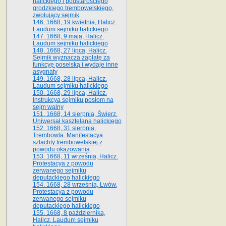
halickiego i podstarościego
grodzkiego trembowelskiego,
zwołujący sejmik
146. 1668, 19 kwietnia, Halicz.
Laudum sejmiku halickiego
147. 1668, 9 maja, Halicz.
Laudum sejmiku halickiego
148. 1668, 27 lipca, Halicz.
Sejmik wyznacza zapłatę za
funkcyę poselską i wydaje inne
asygnaty
149. 1668, 28 lipca, Halicz.
Laudum sejmiku halickiego
150. 1668, 29 lipca, Halicz.
Instrukcya sejmiku posłom na
sejm walny
151. 1668, 14 sierpnia, Świerz.
Uniwersał kasztelana halickiego
152. 1668, 31 sierpnia,
Trembowla. Manifestacya
szlachty trembowelskiej z
powodu okazowania
153. 1668, 11 września, Halicz.
Protestacya z powodu
zerwanego sejmiku
deputackiego halickiego
154. 1668, 28 września, Lwów.
Protestacya z powodu
zerwanego sejmiku
deputackiego halickiego
155. 1668, 8 października,
Halicz. Laudum sejmiku