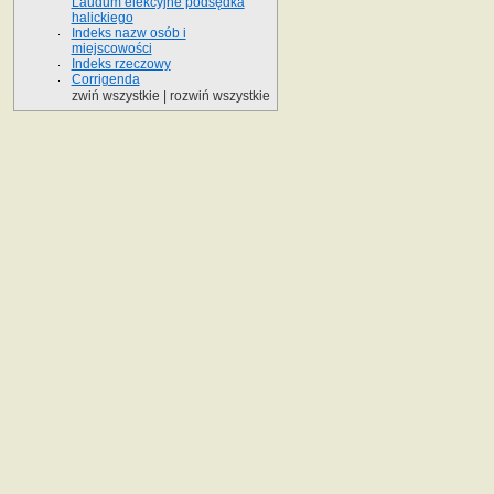
Laudum elekcyjne podsędka
halickiego
Indeks nazw osób i
miejscowości
Indeks rzeczowy
Corrigenda
zwiń wszystkie
|
rozwiń wszystkie