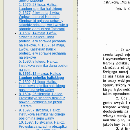
Słowo wstępne
1. 1575, 28 lipca, Halicz.
Laudum sejmiku halickiego
2. 1577, 2 kwietnia, Lwów.
Wojewoda ruski Hieronim
Sieniawski ogłasza uchwały
szlachty zebranej we Lwowie o
obronie ziemi przed Tatarami
3. 1587, 14 maja, Lwów.
Szlachta halicka i inna
protestuje w sprawie jechania
na elekcyę. 4. 1587, 14 maja,
Lwów. Kasztelan halicki
protestuje w sprawie jechania
na elekcyę
5. 1590, 8 lutego, Halicz.
Instrukcya sejmiku dana posłom
na sejm
6. 1591, 12 marca, Halicz.
Laudum sejmiku halickiego
7. 1592, 31 lipca, Halicz.
Instrukcya sejmiku halickiego
posłom na sejm walny
8. 1594, 26 sierpnia, Halicz.
Protestacya szlachty ruskiej z
powodu cofnięcia się przed
Tatarami
9. 1597, 7 stycznia, Halicz.
Instrukcya sejmiku halickiego
posłom na sejm walny
10. 1597, 10 stycznia, Halicz.
Protestacya szlachty obrządku