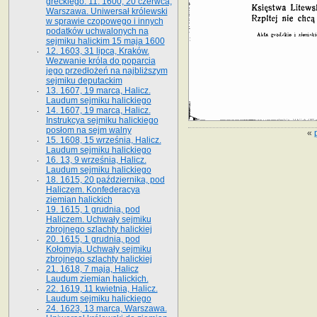
greckiego. 11. 1600, 20 czerwca,
Warszawa. Uniwersał królewski
w sprawie czopowego i innych
podatków uchwalonych na
sejmiku halickim 15 maja 1600
12. 1603, 31 lipca, Kraków.
Wezwanie króla do poparcia
jego przedłożeń na najbliższym
sejmiku deputackim
13. 1607, 19 marca, Halicz.
Laudum sejmiku halickiego
14. 1607, 19 marca, Halicz.
Instrukcya sejmiku halickiego
posłom na sejm walny
«
15. 1608, 15 września, Halicz.
Laudum sejmiku halickiego
16. 13, 9 września, Halicz.
Laudum sejmiku halickiego
18. 1615, 20 października, pod
Haliczem. Konfederacya
ziemian halickich
19. 1615, 1 grudnia, pod
Haliczem. Uchwały sejmiku
zbrojnego szlachty halickiej
20. 1615, 1 grudnia, pod
Kołomyją. Uchwały sejmiku
zbrojnego szlachty halickiej
21. 1618, 7 maja, Halicz
Laudum ziemian halickich.
22. 1619, 11 kwietnia, Halicz.
Laudum sejmiku halickiego
24. 1623, 13 marca, Warszawa.