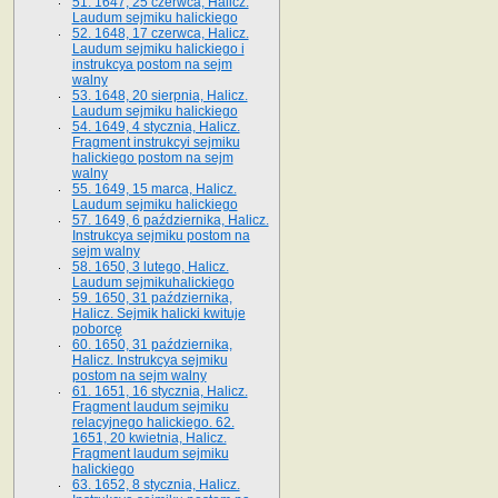
51. 1647, 25 czerwca, Halicz.
Laudum sejmiku halickiego
52. 1648, 17 czerwca, Halicz.
Laudum sejmiku halickiego i
instrukcya postom na sejm
walny
53. 1648, 20 sierpnia, Halicz.
Laudum sejmiku halickiego
54. 1649, 4 stycznia, Halicz.
Fragment instrukcyi sejmiku
halickiego postom na sejm
walny
55. 1649, 15 marca, Halicz.
Laudum sejmiku halickiego
57. 1649, 6 października, Halicz.
Instrukcya sejmiku postom na
sejm walny
58. 1650, 3 lutego, Halicz.
Laudum sejmikuhalickiego
59. 1650, 31 października,
Halicz. Sejmik halicki kwituje
poborcę
60. 1650, 31 października,
Halicz. Instrukcya sejmiku
postom na sejm walny
61. 1651, 16 stycznia, Halicz.
Fragment laudum sejmiku
relacyjnego halickiego. 62.
1651, 20 kwietnia, Halicz.
Fragment laudum sejmiku
halickiego
63. 1652, 8 stycznia, Halicz.