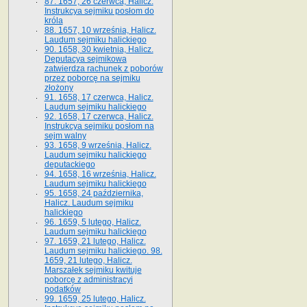
87. 1657, 26 czerwca, Halicz.
Instrukcya sejmiku posłom do
króla
88. 1657, 10 września, Halicz.
Laudum sejmiku halickiego
90. 1658, 30 kwietnia, Halicz.
Deputacya sejmikowa
zatwierdza rachunek z poborów
przez poborcę na sejmiku
złożony
91. 1658, 17 czerwca, Halicz.
Laudum sejmiku halickiego
92. 1658, 17 czerwca, Halicz.
Instrukcya sejmiku posłom na
sejm walny
93. 1658, 9 września, Halicz.
Laudum sejmiku halickiego
deputackiego
94. 1658, 16 września, Halicz.
Laudum sejmiku halickiego
95. 1658, 24 października,
Halicz. Laudum sejmiku
halickiego
96. 1659, 5 lutego, Halicz.
Laudum sejmiku halickiego
97. 1659, 21 lutego, Halicz.
Laudum sejmiku halickiego. 98.
1659, 21 lutego, Halicz.
Marszałek sejmiku kwituje
poborcę z administracyi
podatków
99. 1659, 25 lutego, Halicz.