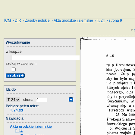
ICM
›
DIR
›
Zasoby polskie
›
Akta grodzkie i ziemskie
›
T. 24
› strona 9
«
Wyszukiwanie
w książce
szukaj w całej serii
Idź do
strona:
Pobierz pełen tekst
T. 24.txt
Nawigacja
Akta grodzkie i ziemskie
T. 24