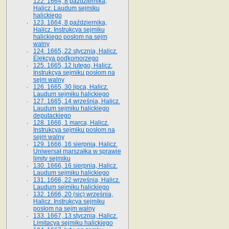
122. 1664, 8 października,
Halicz. Laudum sejmiku
halickiego
123. 1664, 8 października,
Halicz. Instrukcya sejmiku
halickiego posłom na sejm
walny
124. 1665, 22 stycznia, Halicz.
Elekcya podkomorzego
125. 1665, 12 lutego, Halicz.
Instrukcya sejmiku posłom na
sejm walny
126. 1665, 30 lipca, Halicz.
Laudum sejmiku halickiego
127. 1665, 14 września, Halicz.
Laudum sejmiku halickiego
deputackiego
128. 1666, 1 marca, Halicz.
Instrukcya sejmiku posłom na
sejm walny
129. 1666, 16 sierpnia, Halicz.
Uniwersał marszałka w sprawie
limity sejmiku
130. 1666, 16 sierpnia, Halicz.
Laudum sejmiku halickiego
131. 1666, 22 września, Halicz.
Laudum sejmiku halickiego
132. 1666, 20 (sic) września,
Halicz. Instrukcya sejmiku
posłom na sejm walny
133. 1667, 13 stycznia, Halicz.
Limitacya sejmiku halickiego