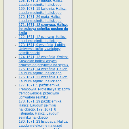
168. 1671, 27 lutego, Halicz.
Laudum sejmiku halickiego
169. 1671, 15 kwietnia, Halicz.
Laudum sejmiku halickiego
170. 1671, 26 maja, Halicz.
Laudum sejmiku halickiego
171. 1671, 12 czerwca, Halicz.
Instrukcya sejmiku posłom do
króla
172. 1671, 12 czerwca, Halicz.
Laudum sejmiku halickiego
173. 1671, 9 września, Lublin.
Uniwersał króla, zwołujący
sejmik halicki
174. 1671, 13 września, Świerz.
Kasztelan halicki wzywa
szlachtę do przybycia na sejmik.
175. 1671, 14 września, Halicz.
Laudum sejmiku halickiego
176. 1671, 22 września, Halicz.
Laudum sejmiku halickiego
177. 1671, 5 października,
Trembowla. Protestacya szlachty
trembowelskiej przeciwko
uchwałom sejmiku
178. 1671, 29 października,
Halicz. Laudum sejmiku
halickiego. 179. 1671, 6
listopada, Halicz. Laudum
sejmiku halickiego
180. 1671, 23 listopada, Halicz.
Laudum elekcyjne na urząd