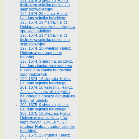
193. 1674, 2 stycznia, Halicz.
Instrukcya sejmiku posłom na
sejm konwokacyjny
194. 1674, 29 marca, Halicz.
Laudum sejmiku halickiego
195. 1674, 29 marca, Halicz.
Deklaracya sejmiku halickiego w
sprawie podatków
196. 1674, 29 marca, Halicz.
Instrukcya sejmiku posłom na
sejm elekcyjny
197. 1674, 20 kwietnia, Halicz.
Uniwersał poborcy ziemi
halickiej
198. 1674, 3 sierpnia, Buczacz.
Laudum ziemian województwa
ruskiego na zamku buczackim
zgromadzonych
199. 1674, 16 sierpnia, Halicz.
Laudum sejmiku halickiego
201. 1674, 10 września, Halicz.
Attestacya marszałka sejmiku
halickiego o obiorze deputata na
trybunał lubelski
202. 1675, 9 stycznia, Halicz.
Laudum sejmiku halickiego
203. 1675, 19 stycznia, Halicz.
Uniwersał marszałka sądów
kapturowych. 204. 1675, 23
grudnia, Halicz. Laudum sejmiku
halickiego
205. 1675, 23 grudnia, Halicz.