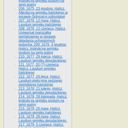
Instrukcya sejmiku posłom na
sejm walny
206. 1675, 23 grudnia, Halicz.
Attestacya sejmiku halickiego w
sprawie Ordynacyi ostrogskiej
207. 1676, 12 maja, Halicz.
Laudum sejmiku halickiego
208. 1676, 12 czerwca, Halicz.
Uniwersał marszałka
sejmikowego w sprawie
składania uchwalonych
poborów. 209. 1676, 3 grudnia,
Halicz. Instrukcya sejmiku
posłom na sejm walny
210. 1677, 29 marca, Halicz.
Laudum sejmiku deputackiego
211. 1677, 20 (?) czerwca,
Halicz. Laudum sejmiku
halickiego
212. 1677, 20 lipca, Halicz.
Laudum elekcyjne sędziego
ziemskiego halickiego
213. 1678, 21 lutego, Halicz.
Laudum sejmiku deputackiego.
214. 1678, 28 listopada, Halicz.
Instrukcya sejmiku posłom na
sejm walny
215. 1679, 25 maja, Halicz.
Laudum sejmiku halickiego
216. 1679, 26 maja, Halicz.
Laudum sejmiku deputackiego.
217. 1679, 5 czerwca, Halicz.