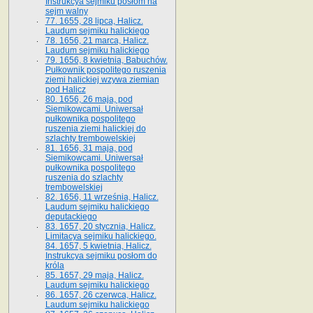
Instrukcya sejmiku posłom na
sejm walny
77. 1655, 28 lipca, Halicz.
Laudum sejmiku halickiego
78. 1656, 21 marca, Halicz.
Laudum sejmiku halickiego
79. 1656, 8 kwietnia, Babuchów.
Pułkownik pospolitego ruszenia
ziemi halickiej wzywa ziemian
pod Halicz
80. 1656, 26 maja, pod
Siemikowcami. Uniwersał
pułkownika pospolitego
ruszenia ziemi halickiej do
szlachty trembowelskiej
81. 1656, 31 maja, pod
Siemikowcami. Uniwersał
pułkownika pospolitego
ruszenia do szlachty
trembowelskiej
82. 1656, 11 września, Halicz.
Laudum sejmiku halickiego
deputackiego
83. 1657, 20 stycznia, Halicz.
Limitacya sejmiku halickiego.
84. 1657, 5 kwietnia, Halicz.
Instrukcya sejmiku posłom do
króla
85. 1657, 29 maja, Halicz.
Laudum sejmiku halickiego
86. 1657, 26 czerwca, Halicz.
Laudum sejmiku halickiego