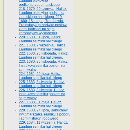
Laudum elekcyjne
podkomorzego halickiego
218. 1679, 20 czerwca, Halicz.
Laudum elekcyjne podsędka
ziemskiego halickiego. 219.
1680, 15 lutego, Trembowla.
Protestacya przeciwko posłowi
ziemi halickiej na sejm
koronacyjny wysłanemu
220. 1680, 31 lipca, Halicz.
Laudum sejmiku halickiego
221. 1680, 9 września, Halicz.
Laudum sejmiku halickiego
222. 1680, 26 listopada, Halicz.
Laudum sejmiku halickiego.
223. 1680, 26 listopada, Halicz.
Instrukcya sejmiku posłom na
sejm walny
224. 1681, 29 lipca, Halicz.
Laudum sejmiku halickiego
225. 1683, 8 stycznia, Halicz.
Laudum sejmiku halickiego
226. 1683, 8 stycznia, Halicz.
Instrukcya sejmiku posłom na
sejm walny
227. 1683, 31 maja, Halicz.
Laudum sejmiku halickiego
228. 1683, 24 lipca, Babuchów.
Kwit marszałka sejmiku z poboru
i administracyi rogowego
229. 1684, 11 września, Halicz.
Laudum sejmiku halickiego