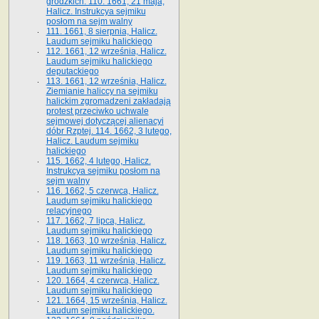
grodzkich. 110. 1661, 21 maja,
Halicz. Instrukcya sejmiku
posłom na sejm walny
111. 1661, 8 sierpnia, Halicz.
Laudum sejmiku halickiego
112. 1661, 12 września, Halicz.
Laudum sejmiku halickiego
deputackiego
113. 1661, 12 września, Halicz.
Ziemianie haliccy na sejmiku
halickim zgromadzeni zakładają
protest przeciwko uchwale
sejmowej dotyczącej alienacyi
dóbr Rzptej. 114. 1662, 3 lutego,
Halicz. Laudum sejmiku
halickiego
115. 1662, 4 lutego, Halicz.
Instrukcya sejmiku posłom na
sejm walny
116. 1662, 5 czerwca, Halicz.
Laudum sejmiku halickiego
relacyjnego
117. 1662, 7 lipca, Halicz.
Laudum sejmiku halickiego
118. 1663, 10 września, Halicz.
Laudum sejmiku halickiego
119. 1663, 11 września, Halicz.
Laudum sejmiku halickiego
120. 1664, 4 czerwca, Halicz.
Laudum sejmiku halickiego
121. 1664, 15 września, Halicz.
Laudum sejmiku halickiego.