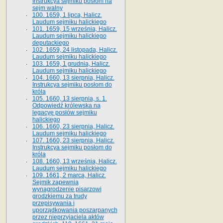
Instrukcya sejmiku posłom na
sejm walny
100. 1659, 1 lipca, Halicz.
Laudum sejmiku halickiego
101. 1659, 15 września, Halicz.
Laudum sejmiku halickiego
deputackiego
102. 1659, 24 listopada, Halicz.
Laudum sejmiku halickiego
103. 1659, 1 grudnia, Halicz.
Laudum sejmiku halickiego
104. 1660, 13 sierpnia, Halicz.
Instrukcya sejmiku posłom do
króla
105. 1660, 13 sierpnia, s. 1.
Odpowiedź królewska na
legacyę posłów sejmiku
halickiego
106. 1660, 23 sierpnia, Halicz.
Laudum sejmiku halickiego
107. 1660, 23 sierpnia, Halicz.
Instrukcya sejmiku posłom do
króla
108. 1660, 13 września, Halicz.
Laudum sejmiku halickiego
109. 1661, 2 marca, Halicz.
Sejmik zapewnia
wynagrodzenie pisarzowi
grodzkiemu za trudy
przepisywania i
uporządkowania poszarpanych
przez nieprzyjaciela aktów