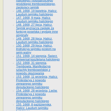
halickiego i podstarościego
grodzkiego trembowelskiego,
zwołujący sejmik
146. 1668, 19 kwietnia, Halicz.
Laudum sejmiku halickiego
147. 1668, 9 maja, Halicz.
Laudum sejmiku halickiego
148. 1668, 27 lipca, Halicz.
Sejmik wyznacza zapłatę za
funkcyę poselską i wydaje inne
asygnaty
149. 1668, 28 lipca, Halicz.
Laudum sejmiku halickiego
150. 1668, 29 lipca, Halicz.
Instrukcya sejmiku posłom na
sejm walny
151. 1668, 14 sierpnia, Świerz.
Uniwersał kasztelana halickiego
152. 1668, 31 sierpnia,
Trembowla. Manifestacya
szlachty trembowelskiej z
powodu okazowania
153. 1668, 11 września, Halicz.
Protestacya z powodu
zerwanego sejmiku
deputackiego halickiego
154. 1668, 28 września, Lwów.
Protestacya z powodu
zerwanego sejmiku
deputackiego halickiego
155. 1668, 8 października,
Halicz. Laudum sejmiku