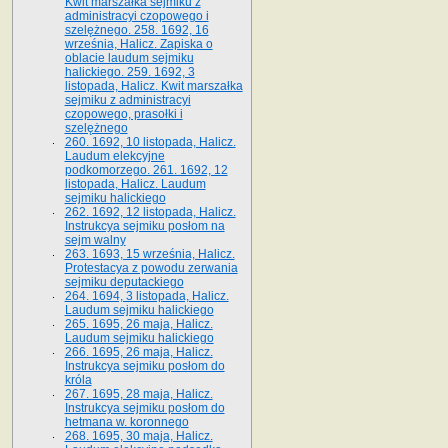
Kwit marszałka sejmiku z
administracyi czopowego i
szelężnego. 258. 1692, 16
września, Halicz. Zapiska o
oblacie laudum sejmiku
halickiego. 259. 1692, 3
listopada, Halicz. Kwit marszałka
sejmiku z administracyi
czopowego, prasołki i
szelężnego
260. 1692, 10 listopada, Halicz.
Laudum elekcyjne
podkomorzego. 261. 1692, 12
listopada, Halicz. Laudum
sejmiku halickiego
262. 1692, 12 listopada, Halicz.
Instrukcya sejmiku posłom na
sejm walny
263. 1693, 15 września, Halicz.
Protestacya z powodu zerwania
sejmiku deputackiego
264. 1694, 3 listopada, Halicz.
Laudum sejmiku halickiego
265. 1695, 26 maja, Halicz.
Laudum sejmiku halickiego
266. 1695, 26 maja, Halicz.
Instrukcya sejmiku posłom do
króla
267. 1695, 28 maja, Halicz.
Instrukcya sejmiku posłom do
hetmana w. koronnego
268. 1695, 30 maja, Halicz.