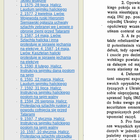
Słowo wstępne
1. 1575, 28 lipca, Halicz.
Laudum sejmiku halickiego
2. 1577, 2 kwietnia, Lwów.
Wojewoda ruski Hieronim
Sieniawski ogłasza uchwały
szlachty zebranej we Lwowie o
obronie ziemi przed Tatarami
3. 1587, 14 maja, Lwów.
Szlachta halicka i inna
protestuje w sprawie jechania
na elekcyę. 4. 1587, 14 maja,
Lwów. Kasztelan halicki
protestuje w sprawie jechania
na elekcyę
5. 1590, 8 lutego, Halicz.
Instrukcya sejmiku dana posłom
na sejm
6. 1591, 12 marca, Halicz.
Laudum sejmiku halickiego
7. 1592, 31 lipca, Halicz.
Instrukcya sejmiku halickiego
posłom na sejm walny
8. 1594, 26 sierpnia, Halicz.
Protestacya szlachty ruskiej z
powodu cofnięcia się przed
Tatarami
9. 1597, 7 stycznia, Halicz.
Instrukcya sejmiku halickiego
posłom na sejm walny
10. 1597, 10 stycznia, Halicz.
Protestacya szlachty obrządku