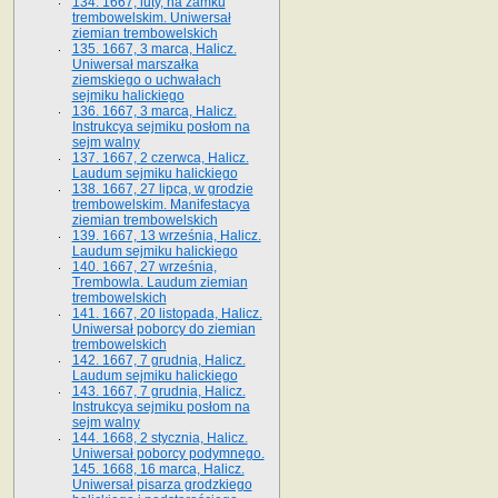
134. 1667, luty, na zamku
trembowelskim. Uniwersał
ziemian trembowelskich
135. 1667, 3 marca, Halicz.
Uniwersał marszałka
ziemskiego o uchwałach
sejmiku halickiego
136. 1667, 3 marca, Halicz.
Instrukcya sejmiku posłom na
sejm walny
137. 1667, 2 czerwca, Halicz.
Laudum sejmiku halickiego
138. 1667, 27 lipca, w grodzie
trembowelskim. Manifestacya
ziemian trembowelskich
139. 1667, 13 września, Halicz.
Laudum sejmiku halickiego
140. 1667, 27 września,
Trembowla. Laudum ziemian
trembowelskich
141. 1667, 20 listopada, Halicz.
Uniwersał poborcy do ziemian
trembowelskich
142. 1667, 7 grudnia, Halicz.
Laudum sejmiku halickiego
143. 1667, 7 grudnia, Halicz.
Instrukcya sejmiku posłom na
sejm walny
144. 1668, 2 stycznia, Halicz.
Uniwersał poborcy podymnego.
145. 1668, 16 marca, Halicz.
Uniwersał pisarza grodzkiego