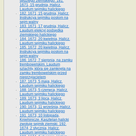
sędziego ziemskiego. 181.
1671, 15 grudnia, Halicz.
Laudum sejmiku halickiego
182. 1671, 15 grudnia, Halicz.
Instrukcya sejmiku posłom na
sejm walny
183. 1671, 17 grudnia, Halicz.
Laudum elekcyi podsędka
ziemskiego halickiego
184. 1672, 20 kwietnia, Halicz.
Laudum sejmiku halickiego
185. 1672, 20 kwietnia, Halicz.
Instrukcya sejmiku posłom na
sejm walny
186. 1672, 7 sierpnia, na zamku
trembowelskim. Laudum
szlachty, która się zamknęła na
zamku trembowelskim przed
nieprzyjacielem
187. 1673, 5 maja, Halicz.
Laudum sejmiku halickiego
188. 1673, 5 czerwca, Halicz.
Laudum sejmiku halickiego
189. 1673, 3 lipca, Halicz.
Laudum sejmiku halickiego
190. 1673, 11 września, Halicz.
Laudum sejmiku halickiego
191. 1673, 10 listopada,
Kniehinicze. Kasztelan halicki
zwołuje sejmik ziemski. 192.
1674, 2 stycznia, Halicz.
Laudum sejmiku halickiego