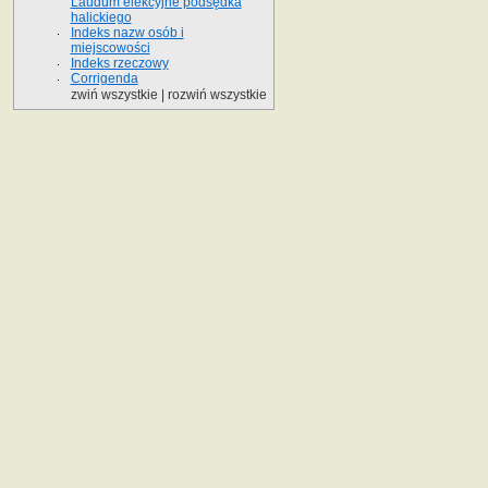
Laudum elekcyjne podsędka
halickiego
Indeks nazw osób i
miejscowości
Indeks rzeczowy
Corrigenda
zwiń wszystkie
|
rozwiń wszystkie