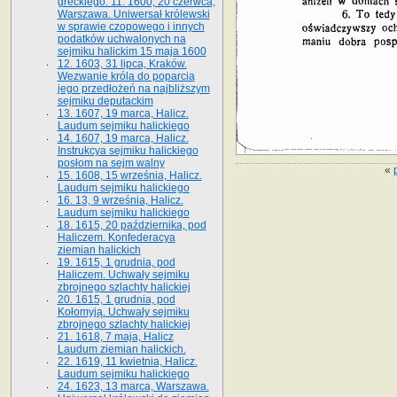
greckiego. 11. 1600, 20 czerwca,
Warszawa. Uniwersał królewski
w sprawie czopowego i innych
podatków uchwalonych na
sejmiku halickim 15 maja 1600
12. 1603, 31 lipca, Kraków.
Wezwanie króla do poparcia
jego przedłożeń na najbliższym
sejmiku deputackim
13. 1607, 19 marca, Halicz.
Laudum sejmiku halickiego
14. 1607, 19 marca, Halicz.
Instrukcya sejmiku halickiego
posłom na sejm walny
«
15. 1608, 15 września, Halicz.
Laudum sejmiku halickiego
16. 13, 9 września, Halicz.
Laudum sejmiku halickiego
18. 1615, 20 października, pod
Haliczem. Konfederacya
ziemian halickich
19. 1615, 1 grudnia, pod
Haliczem. Uchwały sejmiku
zbrojnego szlachty halickiej
20. 1615, 1 grudnia, pod
Kołomyją. Uchwały sejmiku
zbrojnego szlachty halickiej
21. 1618, 7 maja, Halicz
Laudum ziemian halickich.
22. 1619, 11 kwietnia, Halicz.
Laudum sejmiku halickiego
24. 1623, 13 marca, Warszawa.