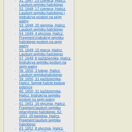
51. 1647, 25 czerwca, Halicz.
Laudum sejmiku halickiego
52. 1648, 17 czerwca, Halicz.
Laudum sejmiku halickiego i
instrukcya postom na sejm
walny
53. 1648, 20 sierpnia, Halicz.
Laudum sejmiku halickiego
54. 1649, 4 stycznia, Halicz.
Fragment instrukcyi sejmiku
halickiego postom na sejm
walny
55. 1649, 15 marca, Halicz.
Laudum sejmiku halickiego
57. 1649, 6 października, Halicz.
Instrukcya sejmiku postom na
sejm walny
58. 1650, 3 lutego, Halicz.
Laudum sejmikuhalickiego
59. 1650, 31 października,
Halicz. Sejmik halicki kwituje
poborcę
60. 1650, 31 października,
Halicz. Instrukcya sejmiku
postom na sejm walny
61. 1651, 16 stycznia, Halicz.
Fragment laudum sejmiku
relacyjnego halickiego. 62.
1651, 20 kwietnia, Halicz.
Fragment laudum sejmiku
halickiego
63. 1652, 8 stycznia, Halicz.