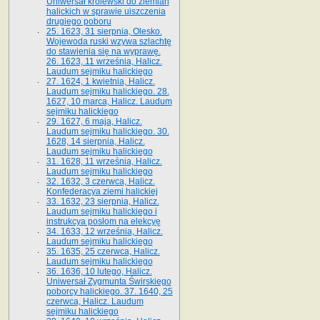
Uniwersał królewski do ziemian
halickich w sprawie uiszczenia
drugiego poboru
25. 1623, 31 sierpnia, Olesko.
Wojewoda ruski wzywa szlachtę
do stawienia się na wyprawę.
26. 1623, 11 września, Halicz.
Laudum sejmiku halickiego
27. 1624, 1 kwietnia, Halicz.
Laudum sejmiku halickiego. 28.
1627, 10 marca, Halicz. Laudum
sejmiku halickiego
29. 1627, 6 maja, Halicz.
Laudum sejmiku halickiego. 30.
1628, 14 sierpnia, Halicz.
Laudum sejmiku halickiego
31. 1628, 11 września, Halicz.
Laudum sejmiku halickiego
32. 1632, 3 czerwca, Halicz.
Konfederacya ziemi halickiej
33. 1632, 23 sierpnia, Halicz.
Laudum sejmiku halickiego i
instrukcya posłom na elekcyę
34. 1633, 12 września, Halicz.
Laudum sejmiku halickiego
35. 1635, 25 czerwca, Halicz.
Laudum sejmiku halickiego
36. 1636, 10 lutego, Halicz.
Uniwersał Zygmunta Świrskiego
poborcy halickiego. 37. 1640, 25
czerwca, Halicz. Laudum
sejmiku halickiego