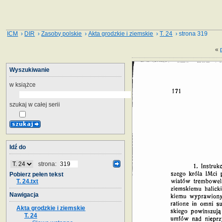
ICM
›
DIR
›
Zasoby polskie
›
Akta grodzkie i ziemskie
›
T. 24
› strona 319
«
Wyszukiwanie
w książce
szukaj w całej serii
Idź do
strona:
Pobierz pełen tekst
T. 24.txt
Nawigacja
Akta grodzkie i ziemskie
T. 24