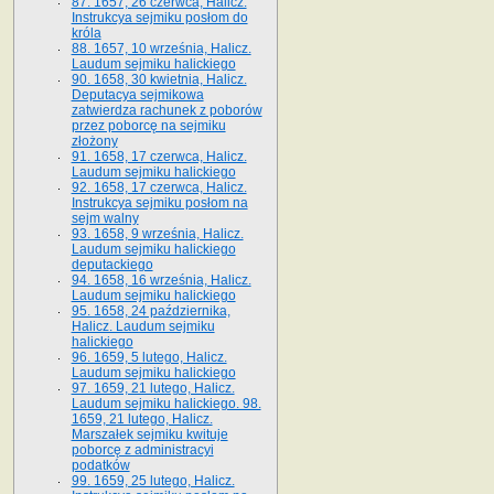
87. 1657, 26 czerwca, Halicz.
Instrukcya sejmiku posłom do
króla
88. 1657, 10 września, Halicz.
Laudum sejmiku halickiego
90. 1658, 30 kwietnia, Halicz.
Deputacya sejmikowa
zatwierdza rachunek z poborów
przez poborcę na sejmiku
złożony
91. 1658, 17 czerwca, Halicz.
Laudum sejmiku halickiego
92. 1658, 17 czerwca, Halicz.
Instrukcya sejmiku posłom na
sejm walny
93. 1658, 9 września, Halicz.
Laudum sejmiku halickiego
deputackiego
94. 1658, 16 września, Halicz.
Laudum sejmiku halickiego
95. 1658, 24 października,
Halicz. Laudum sejmiku
halickiego
96. 1659, 5 lutego, Halicz.
Laudum sejmiku halickiego
97. 1659, 21 lutego, Halicz.
Laudum sejmiku halickiego. 98.
1659, 21 lutego, Halicz.
Marszałek sejmiku kwituje
poborcę z administracyi
podatków
99. 1659, 25 lutego, Halicz.