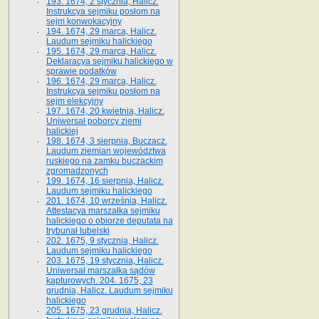
193. 1674, 2 stycznia, Halicz.
Instrukcya sejmiku posłom na
sejm konwokacyjny
194. 1674, 29 marca, Halicz.
Laudum sejmiku halickiego
195. 1674, 29 marca, Halicz.
Deklaracya sejmiku halickiego w
sprawie podatków
196. 1674, 29 marca, Halicz.
Instrukcya sejmiku posłom na
sejm elekcyjny
197. 1674, 20 kwietnia, Halicz.
Uniwersał poborcy ziemi
halickiej
198. 1674, 3 sierpnia, Buczacz.
Laudum ziemian województwa
ruskiego na zamku buczackim
zgromadzonych
199. 1674, 16 sierpnia, Halicz.
Laudum sejmiku halickiego
201. 1674, 10 września, Halicz.
Attestacya marszałka sejmiku
halickiego o obiorze deputata na
trybunał lubelski
202. 1675, 9 stycznia, Halicz.
Laudum sejmiku halickiego
203. 1675, 19 stycznia, Halicz.
Uniwersał marszałka sądów
kapturowych. 204. 1675, 23
grudnia, Halicz. Laudum sejmiku
halickiego
205. 1675, 23 grudnia, Halicz.