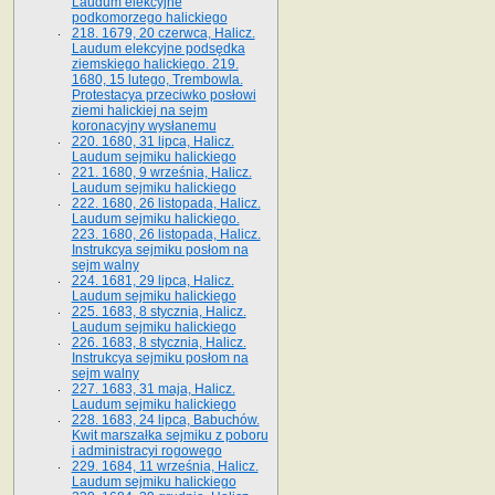
Laudum elekcyjne
podkomorzego halickiego
218. 1679, 20 czerwca, Halicz.
Laudum elekcyjne podsędka
ziemskiego halickiego. 219.
1680, 15 lutego, Trembowla.
Protestacya przeciwko posłowi
ziemi halickiej na sejm
koronacyjny wysłanemu
220. 1680, 31 lipca, Halicz.
Laudum sejmiku halickiego
221. 1680, 9 września, Halicz.
Laudum sejmiku halickiego
222. 1680, 26 listopada, Halicz.
Laudum sejmiku halickiego.
223. 1680, 26 listopada, Halicz.
Instrukcya sejmiku posłom na
sejm walny
224. 1681, 29 lipca, Halicz.
Laudum sejmiku halickiego
225. 1683, 8 stycznia, Halicz.
Laudum sejmiku halickiego
226. 1683, 8 stycznia, Halicz.
Instrukcya sejmiku posłom na
sejm walny
227. 1683, 31 maja, Halicz.
Laudum sejmiku halickiego
228. 1683, 24 lipca, Babuchów.
Kwit marszałka sejmiku z poboru
i administracyi rogowego
229. 1684, 11 września, Halicz.
Laudum sejmiku halickiego