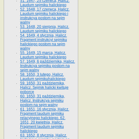
51. 1647, 25 czerwca, Halicz.
Laudum sejmiku halickiego
52. 1648, 17 czerwca, Halicz.
Laudum sejmiku halickiego i
instrukcya postom na sejm
walny
53. 1648, 20 sierpnia, Halicz.
Laudum sejmiku halickiego
54. 1649, 4 stycznia, Halicz.
Fragment instrukcyi sejmiku
halickiego postom na sejm
walny
55. 1649, 15 marca, Halicz.
Laudum sejmiku halickiego
57. 1649, 6 października, Halicz.
Instrukcya sejmiku postom na
sejm walny
58. 1650, 3 lutego, Halicz.
Laudum sejmikuhalickiego
59. 1650, 31 października,
Halicz. Sejmik halicki kwituje
poborcę
60. 1650, 31 października,
Halicz. Instrukcya sejmiku
postom na sejm walny
61. 1651, 16 stycznia, Halicz.
Fragment laudum sejmiku
relacyjnego halickiego. 62.
1651, 20 kwietnia, Halicz.
Fragment laudum sejmiku
halickiego
63. 1652, 8 stycznia, Halicz.