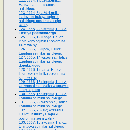
122. 1664, 8 października,
Halicz. Laudum sejmiku
halickiego
123. 1664, 8 października,
Halicz. Instrukcya sejmiku
halickiego posłom na sejm
walny
124. 1665, 22 stycznia, Halicz.
Elekcya podkomorzego
125. 1665, 12 lutego, Halicz.
Instrukcya sejmiku posłom na
sejm walny
126. 1665, 30 lipca, Halicz.
Laudum sejmiku halickiego
127. 1665, 14 września, Halicz.
Laudum sejmiku halickiego
deputackiego
128. 1666, 1 marca, Halicz.
Instrukcya sejmiku posłom na
sejm walny
129. 1666, 16 sierpnia, Halicz.
Uniwersał marszałka w sprawie
limity sejmiku
130. 1666, 16 sierpnia, Halicz.
Laudum sejmiku halickiego
131. 1666, 22 września, Halicz.
Laudum sejmiku halickiego
132. 1666, 20 (sic) września,
Halicz. Instrukcya sejmiku
posłom na sejm walny
133. 1667, 13 stycznia, Halicz.
Limitacya sejmiku halickiego