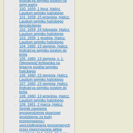
Instrukcya sejmiku posłom na
sejm walny
100. 1659, 1 lipca, Halicz.
Laudum sejmiku halickiego
101. 1659, 15 września, Halicz.
Laudum sejmiku halickiego
deputackiego
102. 1659, 24 listopada, Halicz.
Laudum sejmiku halickiego
103. 1659, 1 grudnia, Halicz.
Laudum sejmiku halickiego
104. 1660, 13 sierpnia, Halicz.
Instrukcya sejmiku posłom do
króla
105. 1660, 13 sierpnia, s. 1.
Odpowiedź królewska na
legacyę posłów sejmiku
halickiego
106. 1660, 23 sierpnia, Halicz.
Laudum sejmiku halickiego
107. 1660, 23 sierpnia, Halicz.
Instrukcya sejmiku posłom do
króla
108. 1660, 13 września, Halicz.
Laudum sejmiku halickiego
109. 1661, 2 marca, Halicz.
Sejmik zapewnia
wynagrodzenie pisarzowi
grodzkiemu za trudy
przepisywania i
uporządkowania poszarpanych
przez nieprzyjaciela aktów