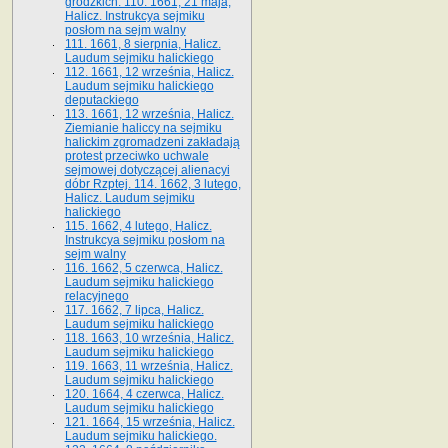
grodzkich. 110. 1661, 21 maja,
Halicz. Instrukcya sejmiku
posłom na sejm walny
111. 1661, 8 sierpnia, Halicz.
Laudum sejmiku halickiego
112. 1661, 12 września, Halicz.
Laudum sejmiku halickiego
deputackiego
113. 1661, 12 września, Halicz.
Ziemianie haliccy na sejmiku
halickim zgromadzeni zakładają
protest przeciwko uchwale
sejmowej dotyczącej alienacyi
dóbr Rzptej. 114. 1662, 3 lutego,
Halicz. Laudum sejmiku
halickiego
115. 1662, 4 lutego, Halicz.
Instrukcya sejmiku posłom na
sejm walny
116. 1662, 5 czerwca, Halicz.
Laudum sejmiku halickiego
relacyjnego
117. 1662, 7 lipca, Halicz.
Laudum sejmiku halickiego
118. 1663, 10 września, Halicz.
Laudum sejmiku halickiego
119. 1663, 11 września, Halicz.
Laudum sejmiku halickiego
120. 1664, 4 czerwca, Halicz.
Laudum sejmiku halickiego
121. 1664, 15 września, Halicz.
Laudum sejmiku halickiego.