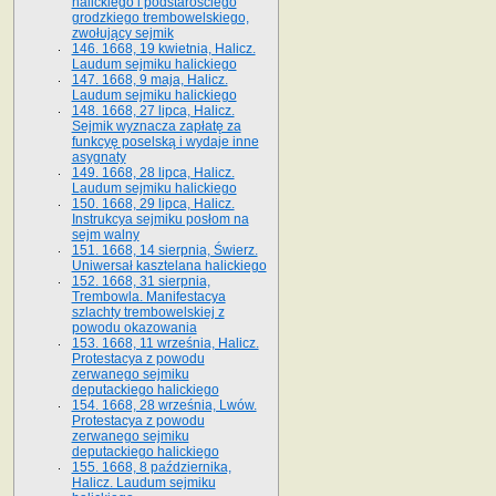
halickiego i podstarościego
grodzkiego trembowelskiego,
zwołujący sejmik
146. 1668, 19 kwietnia, Halicz.
Laudum sejmiku halickiego
147. 1668, 9 maja, Halicz.
Laudum sejmiku halickiego
148. 1668, 27 lipca, Halicz.
Sejmik wyznacza zapłatę za
funkcyę poselską i wydaje inne
asygnaty
149. 1668, 28 lipca, Halicz.
Laudum sejmiku halickiego
150. 1668, 29 lipca, Halicz.
Instrukcya sejmiku posłom na
sejm walny
151. 1668, 14 sierpnia, Świerz.
Uniwersał kasztelana halickiego
152. 1668, 31 sierpnia,
Trembowla. Manifestacya
szlachty trembowelskiej z
powodu okazowania
153. 1668, 11 września, Halicz.
Protestacya z powodu
zerwanego sejmiku
deputackiego halickiego
154. 1668, 28 września, Lwów.
Protestacya z powodu
zerwanego sejmiku
deputackiego halickiego
155. 1668, 8 października,
Halicz. Laudum sejmiku