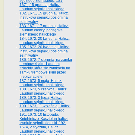
sędziego ziemskiego. 181.
1671, 15 grudnia, Halicz.
Laudum sejmiku halickiego
182. 1671, 15 grudnia, Halicz.
Instrukcya sejmiku posłom na
sejm walny
183. 1671, 17 grudnia, Halicz.
Laudum elekcyi podsędka
ziemskiego halickiego
184. 1672, 20 kwietnia, Halicz.
Laudum sejmiku halickiego
185. 1672, 20 kwietnia, Halicz.
Instrukcya sejmiku posłom na
sejm walny
186. 1672, 7 sierpnia, na zamku
trembowelskim. Laudum
szlachty, która się zamknęła na
zamku trembowelskim przed
nieprzyjacielem
187. 1673, 5 maja, Halicz.
Laudum sejmiku halickiego
188. 1673, 5 czerwca, Halicz.
Laudum sejmiku halickiego
189. 1673, 3 lipca, Halicz.
Laudum sejmiku halickiego
190. 1673, 11 września, Halicz.
Laudum sejmiku halickiego
191. 1673, 10 listopada,
Kniehinicze. Kasztelan halicki
zwołuje sejmik ziemski. 192.
1674, 2 stycznia, Halicz.
Laudum sejmiku halickiego