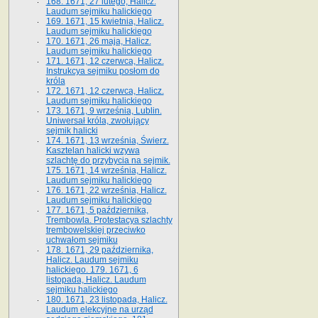
168. 1671, 27 lutego, Halicz.
Laudum sejmiku halickiego
169. 1671, 15 kwietnia, Halicz.
Laudum sejmiku halickiego
170. 1671, 26 maja, Halicz.
Laudum sejmiku halickiego
171. 1671, 12 czerwca, Halicz.
Instrukcya sejmiku posłom do
króla
172. 1671, 12 czerwca, Halicz.
Laudum sejmiku halickiego
173. 1671, 9 września, Lublin.
Uniwersał króla, zwołujący
sejmik halicki
174. 1671, 13 września, Świerz.
Kasztelan halicki wzywa
szlachtę do przybycia na sejmik.
175. 1671, 14 września, Halicz.
Laudum sejmiku halickiego
176. 1671, 22 września, Halicz.
Laudum sejmiku halickiego
177. 1671, 5 października,
Trembowla. Protestacya szlachty
trembowelskiej przeciwko
uchwałom sejmiku
178. 1671, 29 października,
Halicz. Laudum sejmiku
halickiego. 179. 1671, 6
listopada, Halicz. Laudum
sejmiku halickiego
180. 1671, 23 listopada, Halicz.
Laudum elekcyjne na urząd