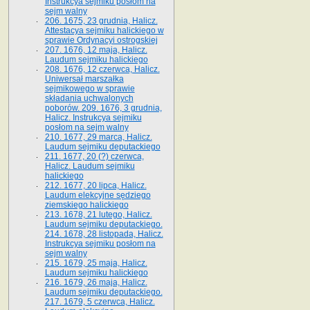
Instrukcya sejmiku posłom na
sejm walny
206. 1675, 23 grudnia, Halicz.
Attestacya sejmiku halickiego w
sprawie Ordynacyi ostrogskiej
207. 1676, 12 maja, Halicz.
Laudum sejmiku halickiego
208. 1676, 12 czerwca, Halicz.
Uniwersał marszałka
sejmikowego w sprawie
składania uchwalonych
poborów. 209. 1676, 3 grudnia,
Halicz. Instrukcya sejmiku
posłom na sejm walny
210. 1677, 29 marca, Halicz.
Laudum sejmiku deputackiego
211. 1677, 20 (?) czerwca,
Halicz. Laudum sejmiku
halickiego
212. 1677, 20 lipca, Halicz.
Laudum elekcyjne sędziego
ziemskiego halickiego
213. 1678, 21 lutego, Halicz.
Laudum sejmiku deputackiego.
214. 1678, 28 listopada, Halicz.
Instrukcya sejmiku posłom na
sejm walny
215. 1679, 25 maja, Halicz.
Laudum sejmiku halickiego
216. 1679, 26 maja, Halicz.
Laudum sejmiku deputackiego.
217. 1679, 5 czerwca, Halicz.