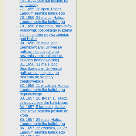
Instrukcya sejmiku posłom na
sejm walny
77. 1655, 28 lipca, Halicz.
Laudum sejmiku halickiego
78. 1656, 21 marca, Halicz.
Laudum sejmiku halickiego
79. 1656, 8 kwietnia, Babuchów.
Pułkownik pospolitego ruszenia
ziemi halickiej wzywa ziemian
pod Halicz
80. 1656, 26 maja, pod
Siemikowcami. Uniwersał
pułkownika pospolitego
ruszenia ziemi halickiej do
szlachty trembowelskiej
81. 1656, 31 maja, pod
Siemikowcami. Uniwersał
pułkownika pospolitego
ruszenia do szlachty
trembowelskiej
82. 1656, 11 września, Halicz.
Laudum sejmiku halickiego
deputackiego
83. 1657, 20 stycznia, Halicz.
Limitacya sejmiku halickiego.
84. 1657, 5 kwietnia, Halicz.
Instrukcya sejmiku posłom do
króla
85. 1657, 29 maja, Halicz.
Laudum sejmiku halickiego
86. 1657, 26 czerwca, Halicz.
Laudum sejmiku halickiego