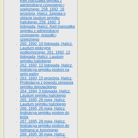
Kwit marszałka sejmiku z
administracyi czopowego i
szelężnego. 258. 1692, 16
września, Halicz. Zapiska o
oblacie laudum sejmiku
halickiego. 259. 1692, 3
listopada, Halicz. Kwit marszałka
sejmiku z administracyi
czopowego, prasołki i
szelężnego
260. 1692, 10 listopada, Halicz.
Laudum elekcyjne
podkomorzego. 261. 1692, 12
listopada, Halicz. Laudum
sejmiku halickiego
262. 1692, 12 listopada, Halicz.
Instrukcya sejmiku posłom na
sejm walny
263. 1693, 15 września, Halicz.
Protestacya z powodu zerwania
sejmiku deputackiego
264. 1694, 3 listopada, Halicz.
Laudum sejmiku halickiego
265. 1695, 26 maja, Halicz.
Laudum sejmiku halickiego
266. 1695, 26 maja, Halicz.
Instrukcya sejmiku posłom do
króla
267. 1695, 28 maja, Halicz.
Instrukcya sejmiku posłom do
hetmana w. koronnego
268. 1695, 30 maja, Halicz.