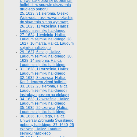
Uniwersał królewski do ziemian
halickich w sprawie uiszczenia
drugiego poboru
25. 1623, 31 sierpnia, Olesko.
Wojewoda ruski wzywa szlachtę
do stawienia się na wyprawę.
26. 1623, 11 września, Halicz.
Laudum sejmiku halickiego
27. 1624, 1 kwietnia, Halicz.
Laudum sejmiku halickiego. 28.
1627, 10 marca, Halicz. Laudum
sejmiku halickiego
29. 1627, 6 maja, Halicz.
Laudum sejmiku halickiego. 30.
1628, 14 sierpnia, Halicz.
Laudum sejmiku halickiego
31. 1628, 11 września, Halicz.
Laudum sejmiku halickiego
32. 1632, 3 czerwca, Halicz.
Konfederacya ziemi halickiej
33. 1632, 23 sierpnia, Halicz.
Laudum sejmiku halickiego i
instrukcya posłom na elekcyę
34. 1633, 12 września, Halicz.
Laudum sejmiku halickiego
35. 1635, 25 czerwca, Halicz.
Laudum sejmiku halickiego
36. 1636, 10 lutego, Halicz.
Uniwersał Zygmunta Świrskiego
poborcy halickiego. 37. 1640, 25
czerwca, Halicz. Laudum
sejmiku halickiego