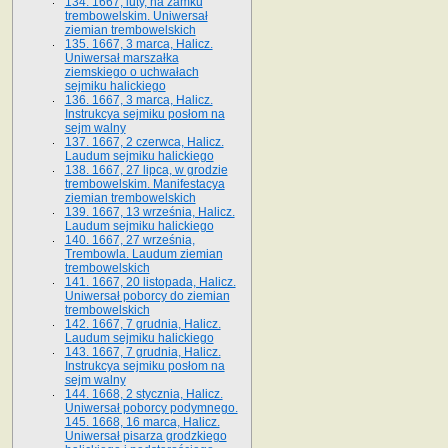
134. 1667, luty, na zamku
trembowelskim. Uniwersał
ziemian trembowelskich
135. 1667, 3 marca, Halicz.
Uniwersał marszałka
ziemskiego o uchwałach
sejmiku halickiego
136. 1667, 3 marca, Halicz.
Instrukcya sejmiku posłom na
sejm walny
137. 1667, 2 czerwca, Halicz.
Laudum sejmiku halickiego
138. 1667, 27 lipca, w grodzie
trembowelskim. Manifestacya
ziemian trembowelskich
139. 1667, 13 września, Halicz.
Laudum sejmiku halickiego
140. 1667, 27 września,
Trembowla. Laudum ziemian
trembowelskich
141. 1667, 20 listopada, Halicz.
Uniwersał poborcy do ziemian
trembowelskich
142. 1667, 7 grudnia, Halicz.
Laudum sejmiku halickiego
143. 1667, 7 grudnia, Halicz.
Instrukcya sejmiku posłom na
sejm walny
144. 1668, 2 stycznia, Halicz.
Uniwersał poborcy podymnego.
145. 1668, 16 marca, Halicz.
Uniwersał pisarza grodzkiego