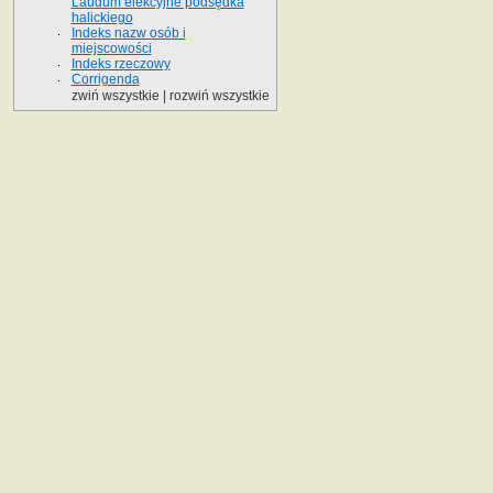
Laudum elekcyjne podsędka
halickiego
Indeks nazw osób i
miejscowości
Indeks rzeczowy
Corrigenda
zwiń wszystkie
|
rozwiń wszystkie