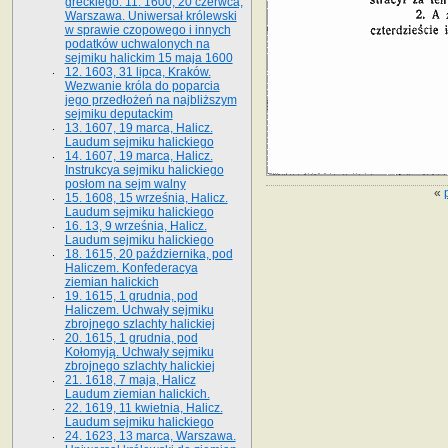
greckiego. 11. 1600, 20 czerwca,
Warszawa. Uniwersał królewski
w sprawie czopowego i innych
podatków uchwalonych na
sejmiku halickim 15 maja 1600
12. 1603, 31 lipca, Kraków.
Wezwanie króla do poparcia
jego przedłożeń na najbliższym
sejmiku deputackim
13. 1607, 19 marca, Halicz.
Laudum sejmiku halickiego
14. 1607, 19 marca, Halicz.
Instrukcya sejmiku halickiego
posłom na sejm walny
«
15. 1608, 15 września, Halicz.
Laudum sejmiku halickiego
16. 13, 9 września, Halicz.
Laudum sejmiku halickiego
18. 1615, 20 października, pod
Haliczem. Konfederacya
ziemian halickich
19. 1615, 1 grudnia, pod
Haliczem. Uchwały sejmiku
zbrojnego szlachty halickiej
20. 1615, 1 grudnia, pod
Kołomyją. Uchwały sejmiku
zbrojnego szlachty halickiej
21. 1618, 7 maja, Halicz
Laudum ziemian halickich.
22. 1619, 11 kwietnia, Halicz.
Laudum sejmiku halickiego
24. 1623, 13 marca, Warszawa.