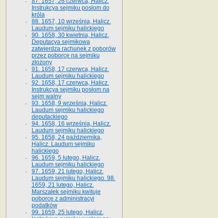
87. 1657, 26 czerwca, Halicz.
Instrukcya sejmiku posłom do
króla
88. 1657, 10 września, Halicz.
Laudum sejmiku halickiego
90. 1658, 30 kwietnia, Halicz.
Deputacya sejmikowa
zatwierdza rachunek z poborów
przez poborcę na sejmiku
złożony
91. 1658, 17 czerwca, Halicz.
Laudum sejmiku halickiego
92. 1658, 17 czerwca, Halicz.
Instrukcya sejmiku posłom na
sejm walny
93. 1658, 9 września, Halicz.
Laudum sejmiku halickiego
deputackiego
94. 1658, 16 września, Halicz.
Laudum sejmiku halickiego
95. 1658, 24 października,
Halicz. Laudum sejmiku
halickiego
96. 1659, 5 lutego, Halicz.
Laudum sejmiku halickiego
97. 1659, 21 lutego, Halicz.
Laudum sejmiku halickiego. 98.
1659, 21 lutego, Halicz.
Marszałek sejmiku kwituje
poborcę z administracyi
podatków
99. 1659, 25 lutego, Halicz.