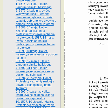
Słowo wstępne
1. 1575, 28 lipca, Halicz.
Laudum sejmiku halickiego
2. 1577, 2 kwietnia, Lwów.
Wojewoda ruski Hieronim
Sieniawski ogłasza uchwały
szlachty zebranej we Lwowie o
obronie ziemi przed Tatarami
3. 1587, 14 maja, Lwów.
Szlachta halicka i inna
protestuje w sprawie jechania
na elekcyę. 4. 1587, 14 maja,
Lwów. Kasztelan halicki
protestuje w sprawie jechania
na elekcyę
5. 1590, 8 lutego, Halicz.
Instrukcya sejmiku dana posłom
na sejm
6. 1591, 12 marca, Halicz.
Laudum sejmiku halickiego
7. 1592, 31 lipca, Halicz.
Instrukcya sejmiku halickiego
posłom na sejm walny
8. 1594, 26 sierpnia, Halicz.
Protestacya szlachty ruskiej z
powodu cofnięcia się przed
Tatarami
9. 1597, 7 stycznia, Halicz.
Instrukcya sejmiku halickiego
posłom na sejm walny
10. 1597, 10 stycznia, Halicz.
Protestacya szlachty obrządku