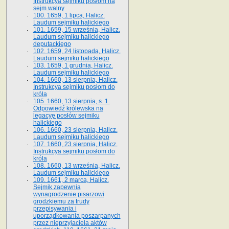
Instrukcya sejmiku posłom na
sejm walny
100. 1659, 1 lipca, Halicz.
Laudum sejmiku halickiego
101. 1659, 15 września, Halicz.
Laudum sejmiku halickiego
deputackiego
102. 1659, 24 listopada, Halicz.
Laudum sejmiku halickiego
103. 1659, 1 grudnia, Halicz.
Laudum sejmiku halickiego
104. 1660, 13 sierpnia, Halicz.
Instrukcya sejmiku posłom do
króla
105. 1660, 13 sierpnia, s. 1.
Odpowiedź królewska na
legacyę posłów sejmiku
halickiego
106. 1660, 23 sierpnia, Halicz.
Laudum sejmiku halickiego
107. 1660, 23 sierpnia, Halicz.
Instrukcya sejmiku posłom do
króla
108. 1660, 13 września, Halicz.
Laudum sejmiku halickiego
109. 1661, 2 marca, Halicz.
Sejmik zapewnia
wynagrodzenie pisarzowi
grodzkiemu za trudy
przepisywania i
uporządkowania poszarpanych
przez nieprzyjaciela aktów