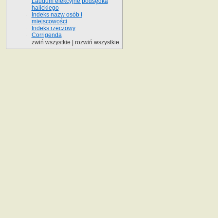
Laudum elekcyjne podsędka
halickiego
Indeks nazw osób i
miejscowości
Indeks rzeczowy
Corrigenda
zwiń wszystkie
|
rozwiń wszystkie