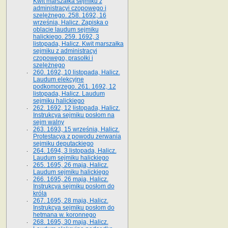
Kwit marszałka sejmiku z
administracyi czopowego i
szelężnego. 258. 1692, 16
września, Halicz. Zapiska o
oblacie laudum sejmiku
halickiego. 259. 1692, 3
listopada, Halicz. Kwit marszałka
sejmiku z administracyi
czopowego, prasołki i
szelężnego
260. 1692, 10 listopada, Halicz.
Laudum elekcyjne
podkomorzego. 261. 1692, 12
listopada, Halicz. Laudum
sejmiku halickiego
262. 1692, 12 listopada, Halicz.
Instrukcya sejmiku posłom na
sejm walny
263. 1693, 15 września, Halicz.
Protestacya z powodu zerwania
sejmiku deputackiego
264. 1694, 3 listopada, Halicz.
Laudum sejmiku halickiego
265. 1695, 26 maja, Halicz.
Laudum sejmiku halickiego
266. 1695, 26 maja, Halicz.
Instrukcya sejmiku posłom do
króla
267. 1695, 28 maja, Halicz.
Instrukcya sejmiku posłom do
hetmana w. koronnego
268. 1695, 30 maja, Halicz.