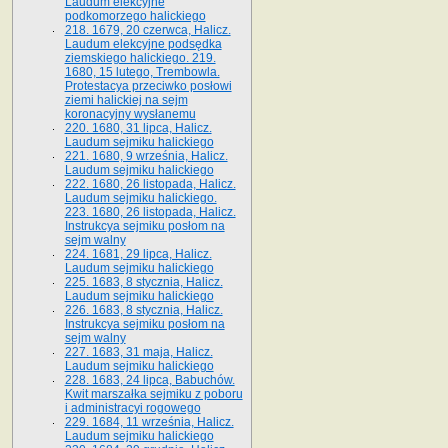
Laudum elekcyjne
podkomorzego halickiego
218. 1679, 20 czerwca, Halicz.
Laudum elekcyjne podsędka
ziemskiego halickiego. 219.
1680, 15 lutego, Trembowla.
Protestacya przeciwko posłowi
ziemi halickiej na sejm
koronacyjny wysłanemu
220. 1680, 31 lipca, Halicz.
Laudum sejmiku halickiego
221. 1680, 9 września, Halicz.
Laudum sejmiku halickiego
222. 1680, 26 listopada, Halicz.
Laudum sejmiku halickiego.
223. 1680, 26 listopada, Halicz.
Instrukcya sejmiku posłom na
sejm walny
224. 1681, 29 lipca, Halicz.
Laudum sejmiku halickiego
225. 1683, 8 stycznia, Halicz.
Laudum sejmiku halickiego
226. 1683, 8 stycznia, Halicz.
Instrukcya sejmiku posłom na
sejm walny
227. 1683, 31 maja, Halicz.
Laudum sejmiku halickiego
228. 1683, 24 lipca, Babuchów.
Kwit marszałka sejmiku z poboru
i administracyi rogowego
229. 1684, 11 września, Halicz.
Laudum sejmiku halickiego