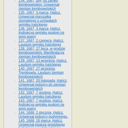
134. 1667, luty, na zamku
trembowelskim. Uniwersał
ziemian trembowelskich
135. 1667, 3 marca, Halicz.
Uniwersał marszałka
ziemskiego o uchwałach
sejmiku halickiego
136. 1667, 3 marca, Halicz.
Instrukcya sejmiku posłom na
sejm walny
137. 1667, 2 czerwca, Halicz.
Laudum sejmiku halickiego
138. 1667, 27 lipca, w grodzie
trembowelskim. Manifestacya
ziemian trembowelskich
139. 1667, 13 września, Halicz.
Laudum sejmiku halickiego
140. 1667, 27 września,
Trembowla. Laudum ziemian
trembowelskich
141. 1667, 20 listopada, Halicz.
Uniwersał poborcy do ziemian
trembowelskich
142. 1667, 7 grudnia, Halicz.
Laudum sejmiku halickiego
143. 1667, 7 grudnia, Halicz.
Instrukcya sejmiku posłom na
sejm walny
144. 1668, 2 stycznia, Halicz.
Uniwersał poborcy podymnego.
145. 1668, 16 marca, Halicz.
Uniwersał pisarza grodzkiego