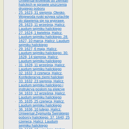
Uniwersał królewski do ziemian
halickich w sprawie uiszczenia
drugiego poboru
25. 1623, 31 sierpnia, Olesko.
Wojewoda ruski wzywa szlachtę
do stawienia się na wyprawę.
26. 1623, 11 września, Halicz.
Laudum sejmiku halickiego
27. 1624, 1 kwietnia, Halicz.
Laudum sejmiku halickiego. 28.
1627, 10 marca, Halicz. Laudum
sejmiku halickiego
29. 1627, 6 maja, Halicz.
Laudum sejmiku halickiego. 30.
1628, 14 sierpnia, Halicz.
Laudum sejmiku halickiego
31. 1628, 11 września, Halicz.
Laudum sejmiku halickiego
32. 1632, 3 czerwca, Halicz.
Konfederacya ziemi halickiej
33. 1632, 23 sierpnia, Halicz.
Laudum sejmiku halickiego i
instrukcya posłom na elekcyę
34. 1633, 12 września, Halicz.
Laudum sejmiku halickiego
35. 1635, 25 czerwca, Halicz.
Laudum sejmiku halickiego
36. 1636, 10 lutego, Halicz.
Uniwersał Zygmunta Świrskiego
poborcy halickiego. 37. 1640, 25
czerwca, Halicz. Laudum
sejmiku halickiego