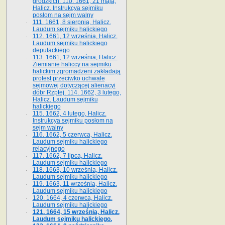
grodzkich. 110. 1661, 21 maja,
Halicz. Instrukcya sejmiku
posłom na sejm walny
111. 1661, 8 sierpnia, Halicz.
Laudum sejmiku halickiego
112. 1661, 12 września, Halicz.
Laudum sejmiku halickiego
deputackiego
113. 1661, 12 września, Halicz.
Ziemianie haliccy na sejmiku
halickim zgromadzeni zakładają
protest przeciwko uchwale
sejmowej dotyczącej alienacyi
dóbr Rzptej. 114. 1662, 3 lutego,
Halicz. Laudum sejmiku
halickiego
115. 1662, 4 lutego, Halicz.
Instrukcya sejmiku posłom na
sejm walny
116. 1662, 5 czerwca, Halicz.
Laudum sejmiku halickiego
relacyjnego
117. 1662, 7 lipca, Halicz.
Laudum sejmiku halickiego
118. 1663, 10 września, Halicz.
Laudum sejmiku halickiego
119. 1663, 11 września, Halicz.
Laudum sejmiku halickiego
120. 1664, 4 czerwca, Halicz.
Laudum sejmiku halickiego
121. 1664, 15 września, Halicz.
Laudum sejmiku halickiego.