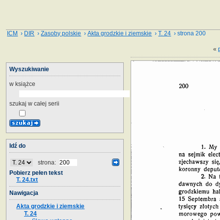
ICM
›
DIR
›
Zasoby polskie
›
Akta grodzkie i ziemskie
›
T. 24
› strona 200
«
Wyszukiwanie
w książce
szukaj w całej serii
Idź do
strona:
Pobierz pełen tekst
T. 24.txt
Nawigacja
Akta grodzkie i ziemskie
T. 24