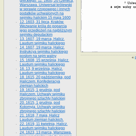
greckiego. 11. 1600, 20 czerwca,
Warszawa. Uniwersał królewski
w sprawie czopowego i innych
podatków uchwalonych na
sejmiku halickim 15 maja 1600
12. 1603, 31 lipca, Kraków.
Wezwanie króla do poparcia
jego przedłożeń na najbliższym
sejmiku deputackim
13. 1607, 19 marca, Halicz.
Laudum sejmiku halickiego
14. 1607, 19 marca, Halicz.
Instrukcya sejmiku halickiego
posłom na sejm walny
«
15. 1608, 15 września, Halicz.
Laudum sejmiku halickiego
16. 13, 9 września, Halicz.
Laudum sejmiku halickiego
18. 1615, 20 października, pod
Haliczem. Konfederacya
ziemian halickich
19. 1615, 1 grudnia, pod
Haliczem. Uchwały sejmiku
zbrojnego szlachty halickiej
20. 1615, 1 grudnia, pod
Kołomyją. Uchwały sejmiku
zbrojnego szlachty halickiej
21. 1618, 7 maja, Halicz
Laudum ziemian halickich.
22. 1619, 11 kwietnia, Halicz.
Laudum sejmiku halickiego
24. 1623, 13 marca, Warszawa.