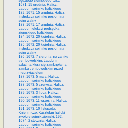
sędziego ziemskiego. 181.
1671, 15 grudnia, Halicz.
Laudum sejmiku halickiego
182. 1671, 15 grudnia, Halicz.
Instrukcya sejmiku posłom na
sejm walny
183. 1671, 17 grudnia, Halicz.
Laudum elekcyi podsędka
ziemskiego halickiego
184. 1672, 20 kwietnia, Halicz.
Laudum sejmiku halickiego
185. 1672, 20 kwietnia, Halicz.
Instrukcya sejmiku posłom na
sejm walny
186. 1672, 7 sierpnia, na zamku
trembowelskim. Laudum
szlachty, która się zamknęła na
zamku trembowelskim przed
nieprzyjacielem
187. 1673, 5 maja, Halicz.
Laudum sejmiku halickiego
188. 1673, 5 czerwca, Halicz.
Laudum sejmiku halickiego
189. 1673, 3 lipca, Halicz.
Laudum sejmiku halickiego
190. 1673, 11 września, Halicz.
Laudum sejmiku halickiego
191. 1673, 10 listopada,
Kniehinicze. Kasztelan halicki
zwołuje sejmik ziemski. 192.
1674, 2 stycznia, Halicz.
Laudum sejmiku halickiego