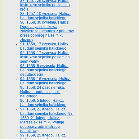
87. 1657, 26 czerwca, Halicz.
Instrukcya sejmiku posłom do
króla
88. 1657, 10 września, Halicz.
Laudum sejmiku halickiego
90. 1658, 30 kwietnia, Halicz.
Deputacya sejmikowa
zatwierdza rachunek z poborów
przez poborcę na sejmiku
złożony
91. 1658, 17 czerwca, Halicz.
Laudum sejmiku halickiego
92. 1658, 17 czerwca, Halicz.
Instrukcya sejmiku posłom na
sejm walny
93. 1658, 9 września, Halicz.
Laudum sejmiku halickiego
deputackiego
94. 1658, 16 września, Halicz.
Laudum sejmiku halickiego
95. 1658, 24 października,
Halicz. Laudum sejmiku
halickiego
96. 1659, 5 lutego, Halicz.
Laudum sejmiku halickiego
97. 1659, 21 lutego, Halicz.
Laudum sejmiku halickiego. 98.
1659, 21 lutego, Halicz.
Marszałek sejmiku kwituje
poborcę z administracyi
podatków
99. 1659, 25 lutego, Halicz.