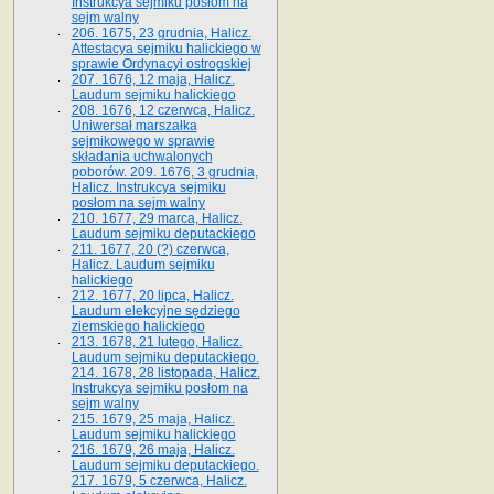
Instrukcya sejmiku posłom na
sejm walny
206. 1675, 23 grudnia, Halicz.
Attestacya sejmiku halickiego w
sprawie Ordynacyi ostrogskiej
207. 1676, 12 maja, Halicz.
Laudum sejmiku halickiego
208. 1676, 12 czerwca, Halicz.
Uniwersał marszałka
sejmikowego w sprawie
składania uchwalonych
poborów. 209. 1676, 3 grudnia,
Halicz. Instrukcya sejmiku
posłom na sejm walny
210. 1677, 29 marca, Halicz.
Laudum sejmiku deputackiego
211. 1677, 20 (?) czerwca,
Halicz. Laudum sejmiku
halickiego
212. 1677, 20 lipca, Halicz.
Laudum elekcyjne sędziego
ziemskiego halickiego
213. 1678, 21 lutego, Halicz.
Laudum sejmiku deputackiego.
214. 1678, 28 listopada, Halicz.
Instrukcya sejmiku posłom na
sejm walny
215. 1679, 25 maja, Halicz.
Laudum sejmiku halickiego
216. 1679, 26 maja, Halicz.
Laudum sejmiku deputackiego.
217. 1679, 5 czerwca, Halicz.