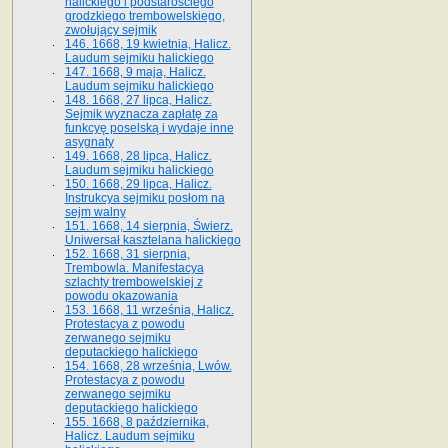
halickiego i podstarościego
grodzkiego trembowelskiego,
zwołujący sejmik
146. 1668, 19 kwietnia, Halicz.
Laudum sejmiku halickiego
147. 1668, 9 maja, Halicz.
Laudum sejmiku halickiego
148. 1668, 27 lipca, Halicz.
Sejmik wyznacza zapłatę za
funkcyę poselską i wydaje inne
asygnaty
149. 1668, 28 lipca, Halicz.
Laudum sejmiku halickiego
150. 1668, 29 lipca, Halicz.
Instrukcya sejmiku posłom na
sejm walny
151. 1668, 14 sierpnia, Świerz.
Uniwersał kasztelana halickiego
152. 1668, 31 sierpnia,
Trembowla. Manifestacya
szlachty trembowelskiej z
powodu okazowania
153. 1668, 11 września, Halicz.
Protestacya z powodu
zerwanego sejmiku
deputackiego halickiego
154. 1668, 28 września, Lwów.
Protestacya z powodu
zerwanego sejmiku
deputackiego halickiego
155. 1668, 8 października,
Halicz. Laudum sejmiku