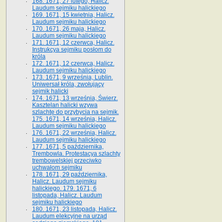
168. 1671, 27 lutego, Halicz.
Laudum sejmiku halickiego
169. 1671, 15 kwietnia, Halicz.
Laudum sejmiku halickiego
170. 1671, 26 maja, Halicz.
Laudum sejmiku halickiego
171. 1671, 12 czerwca, Halicz.
Instrukcya sejmiku posłom do
króla
172. 1671, 12 czerwca, Halicz.
Laudum sejmiku halickiego
173. 1671, 9 września, Lublin.
Uniwersał króla, zwołujący
sejmik halicki
174. 1671, 13 września, Świerz.
Kasztelan halicki wzywa
szlachtę do przybycia na sejmik.
175. 1671, 14 września, Halicz.
Laudum sejmiku halickiego
176. 1671, 22 września, Halicz.
Laudum sejmiku halickiego
177. 1671, 5 października,
Trembowla. Protestacya szlachty
trembowelskiej przeciwko
uchwałom sejmiku
178. 1671, 29 października,
Halicz. Laudum sejmiku
halickiego. 179. 1671, 6
listopada, Halicz. Laudum
sejmiku halickiego
180. 1671, 23 listopada, Halicz.
Laudum elekcyjne na urząd