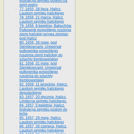
Instrukcya sejmiku posłom na
sejm walny
77. 1655, 28 lipca, Halicz.
Laudum sejmiku halickiego
78. 1656, 21 marca, Halicz.
Laudum sejmiku halickiego
79. 1656, 8 kwietnia, Babuchów.
Pułkownik pospolitego ruszenia
ziemi halickiej wzywa ziemian
pod Halicz
80. 1656, 26 maja, pod
Siemikowcami. Uniwersał
pułkownika pospolitego
ruszenia ziemi halickiej do
szlachty trembowelskiej
81. 1656, 31 maja, pod
Siemikowcami. Uniwersał
pułkownika pospolitego
ruszenia do szlachty
trembowelskiej
82. 1656, 11 września, Halicz.
Laudum sejmiku halickiego
deputackiego
83. 1657, 20 stycznia, Halicz.
Limitacya sejmiku halickiego.
84. 1657, 5 kwietnia, Halicz.
Instrukcya sejmiku posłom do
króla
85. 1657, 29 maja, Halicz.
Laudum sejmiku halickiego
86. 1657, 26 czerwca, Halicz.
Laudum sejmiku halickiego