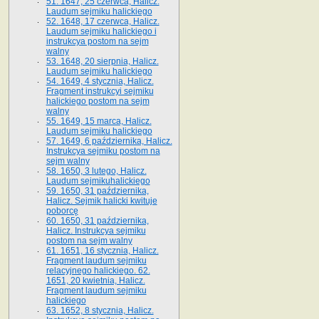
51. 1647, 25 czerwca, Halicz.
Laudum sejmiku halickiego
52. 1648, 17 czerwca, Halicz.
Laudum sejmiku halickiego i
instrukcya postom na sejm
walny
53. 1648, 20 sierpnia, Halicz.
Laudum sejmiku halickiego
54. 1649, 4 stycznia, Halicz.
Fragment instrukcyi sejmiku
halickiego postom na sejm
walny
55. 1649, 15 marca, Halicz.
Laudum sejmiku halickiego
57. 1649, 6 października, Halicz.
Instrukcya sejmiku postom na
sejm walny
58. 1650, 3 lutego, Halicz.
Laudum sejmikuhalickiego
59. 1650, 31 października,
Halicz. Sejmik halicki kwituje
poborcę
60. 1650, 31 października,
Halicz. Instrukcya sejmiku
postom na sejm walny
61. 1651, 16 stycznia, Halicz.
Fragment laudum sejmiku
relacyjnego halickiego. 62.
1651, 20 kwietnia, Halicz.
Fragment laudum sejmiku
halickiego
63. 1652, 8 stycznia, Halicz.