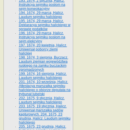
193. 1674, 2 stycznia, Halicz.
Instrukcya sejmiku posłom na
sejm konwokacyjny
194. 1674, 29 marca, Halicz.
Laudum sejmiku halickiego
195. 1674, 29 marca, Halicz.
Deklaracya sejmiku halickiego w
sprawie podatków
196. 1674, 29 marca, Halicz.
Instrukcya sejmiku posłom na
sejm elekcyjny
197. 1674, 20 kwietnia, Halicz.
Uniwersał poborcy ziemi
halickiej
198. 1674, 3 sierpnia, Buczacz.
Laudum ziemian województwa
ruskiego na zamku buczackim
zgromadzonych
199. 1674, 16 sierpnia, Halicz.
Laudum sejmiku halickiego
201. 1674, 10 września, Halicz.
Attestacya marszałka sejmiku
halickiego o obiorze deputata na
trybunał lubelski
202. 1675, 9 stycznia, Halicz.
Laudum sejmiku halickiego
203. 1675, 19 stycznia, Halicz.
Uniwersał marszałka sądów
kapturowych. 204. 1675, 23
grudnia, Halicz. Laudum sejmiku
halickiego
205. 1675, 23 grudnia, Halicz.