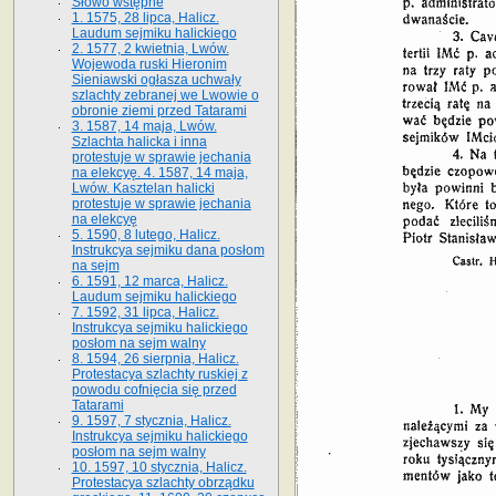
Słowo wstępne
1. 1575, 28 lipca, Halicz.
Laudum sejmiku halickiego
2. 1577, 2 kwietnia, Lwów.
Wojewoda ruski Hieronim
Sieniawski ogłasza uchwały
szlachty zebranej we Lwowie o
obronie ziemi przed Tatarami
3. 1587, 14 maja, Lwów.
Szlachta halicka i inna
protestuje w sprawie jechania
na elekcyę. 4. 1587, 14 maja,
Lwów. Kasztelan halicki
protestuje w sprawie jechania
na elekcyę
5. 1590, 8 lutego, Halicz.
Instrukcya sejmiku dana posłom
na sejm
6. 1591, 12 marca, Halicz.
Laudum sejmiku halickiego
7. 1592, 31 lipca, Halicz.
Instrukcya sejmiku halickiego
posłom na sejm walny
8. 1594, 26 sierpnia, Halicz.
Protestacya szlachty ruskiej z
powodu cofnięcia się przed
Tatarami
9. 1597, 7 stycznia, Halicz.
Instrukcya sejmiku halickiego
posłom na sejm walny
10. 1597, 10 stycznia, Halicz.
Protestacya szlachty obrządku