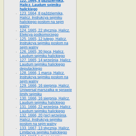
122. 1664, 8 października,
Halicz. Laudum sejmiku
halickiego
123. 1664, 8 października,
Halicz. Instrukcya sejmiku
halickiego posłom na sejm
walny
124. 1665, 22 stycznia, Halicz.
Elekcya podkomorzego
125. 1665, 12 lutego, Halicz.
Instrukcya sejmiku posłom na
sejm walny
126. 1665, 30 lipca, Halicz.
Laudum sejmiku halickiego
127. 1665, 14 września, Halicz.
Laudum sejmiku halickiego
deputackiego
128. 1666, 1 marca, Halicz.
Instrukcya sejmiku posłom na
sejm walny
129. 1666, 16 sierpnia, Halicz.
Uniwersał marszałka w sprawie
limity sejmiku
130. 1666, 16 sierpnia, Halicz.
Laudum sejmiku halickiego
131. 1666, 22 września, Halicz.
Laudum sejmiku halickiego
132. 1666, 20 (sic) września,
Halicz. Instrukcya sejmiku
posłom na sejm walny
133. 1667, 13 stycznia, Halicz.
Limitacya sejmiku halickiego