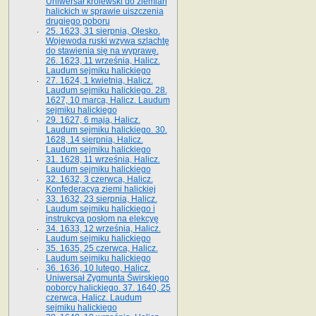
Uniwersał królewski do ziemian
halickich w sprawie uiszczenia
drugiego poboru
25. 1623, 31 sierpnia, Olesko.
Wojewoda ruski wzywa szlachtę
do stawienia się na wyprawę.
26. 1623, 11 września, Halicz.
Laudum sejmiku halickiego
27. 1624, 1 kwietnia, Halicz.
Laudum sejmiku halickiego. 28.
1627, 10 marca, Halicz. Laudum
sejmiku halickiego
29. 1627, 6 maja, Halicz.
Laudum sejmiku halickiego. 30.
1628, 14 sierpnia, Halicz.
Laudum sejmiku halickiego
31. 1628, 11 września, Halicz.
Laudum sejmiku halickiego
32. 1632, 3 czerwca, Halicz.
Konfederacya ziemi halickiej
33. 1632, 23 sierpnia, Halicz.
Laudum sejmiku halickiego i
instrukcya posłom na elekcyę
34. 1633, 12 września, Halicz.
Laudum sejmiku halickiego
35. 1635, 25 czerwca, Halicz.
Laudum sejmiku halickiego
36. 1636, 10 lutego, Halicz.
Uniwersał Zygmunta Świrskiego
poborcy halickiego. 37. 1640, 25
czerwca, Halicz. Laudum
sejmiku halickiego