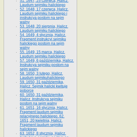
51. 1647, 25 czerwca, Halicz.
Laudum sejmiku halickiego
52. 1648, 17 czerwca, Halicz.
Laudum sejmiku halickiego i
instrukcya postom na sejm
walny
53. 1648, 20 sierpnia, Halicz.
Laudum sejmiku halickiego
54. 1649, 4 stycznia, Halicz.
Fragment instrukcyi sejmiku
halickiego postom na sejm
walny
55. 1649, 15 marca, Halicz.
Laudum sejmiku halickiego
57. 1649, 6 października, Halicz.
Instrukcya sejmiku postom na
sejm walny
58. 1650, 3 lutego, Halicz.
Laudum sejmikuhalickiego
59. 1650, 31 października,
Halicz. Sejmik halicki kwituje
poborcę
60. 1650, 31 października,
Halicz. Instrukcya sejmiku
postom na sejm walny
61. 1651, 16 stycznia, Halicz.
Fragment laudum sejmiku
relacyjnego halickiego. 62.
1651, 20 kwietnia, Halicz.
Fragment laudum sejmiku
halickiego
63. 1652, 8 stycznia, Halicz.