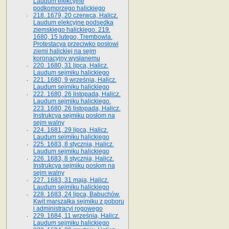
Laudum elekcyjne
podkomorzego halickiego
218. 1679, 20 czerwca, Halicz.
Laudum elekcyjne podsędka
ziemskiego halickiego. 219.
1680, 15 lutego, Trembowla.
Protestacya przeciwko posłowi
ziemi halickiej na sejm
koronacyjny wysłanemu
220. 1680, 31 lipca, Halicz.
Laudum sejmiku halickiego
221. 1680, 9 września, Halicz.
Laudum sejmiku halickiego
222. 1680, 26 listopada, Halicz.
Laudum sejmiku halickiego.
223. 1680, 26 listopada, Halicz.
Instrukcya sejmiku posłom na
sejm walny
224. 1681, 29 lipca, Halicz.
Laudum sejmiku halickiego
225. 1683, 8 stycznia, Halicz.
Laudum sejmiku halickiego
226. 1683, 8 stycznia, Halicz.
Instrukcya sejmiku posłom na
sejm walny
227. 1683, 31 maja, Halicz.
Laudum sejmiku halickiego
228. 1683, 24 lipca, Babuchów.
Kwit marszałka sejmiku z poboru
i administracyi rogowego
229. 1684, 11 września, Halicz.
Laudum sejmiku halickiego