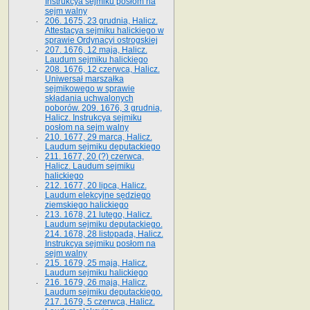
Instrukcya sejmiku posłom na
sejm walny
206. 1675, 23 grudnia, Halicz.
Attestacya sejmiku halickiego w
sprawie Ordynacyi ostrogskiej
207. 1676, 12 maja, Halicz.
Laudum sejmiku halickiego
208. 1676, 12 czerwca, Halicz.
Uniwersał marszałka
sejmikowego w sprawie
składania uchwalonych
poborów. 209. 1676, 3 grudnia,
Halicz. Instrukcya sejmiku
posłom na sejm walny
210. 1677, 29 marca, Halicz.
Laudum sejmiku deputackiego
211. 1677, 20 (?) czerwca,
Halicz. Laudum sejmiku
halickiego
212. 1677, 20 lipca, Halicz.
Laudum elekcyjne sędziego
ziemskiego halickiego
213. 1678, 21 lutego, Halicz.
Laudum sejmiku deputackiego.
214. 1678, 28 listopada, Halicz.
Instrukcya sejmiku posłom na
sejm walny
215. 1679, 25 maja, Halicz.
Laudum sejmiku halickiego
216. 1679, 26 maja, Halicz.
Laudum sejmiku deputackiego.
217. 1679, 5 czerwca, Halicz.