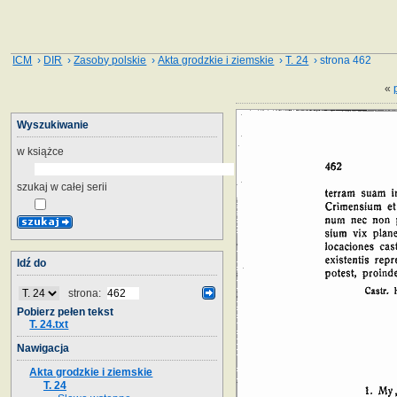
ICM
›
DIR
›
Zasoby polskie
›
Akta grodzkie i ziemskie
›
T. 24
› strona 462
«
Wyszukiwanie
w książce
szukaj w całej serii
Idź do
strona:
Pobierz pełen tekst
T. 24.txt
Nawigacja
Akta grodzkie i ziemskie
T. 24