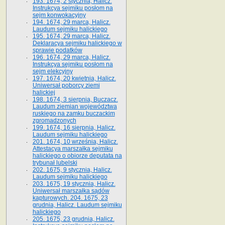
193. 1674, 2 stycznia, Halicz.
Instrukcya sejmiku posłom na
sejm konwokacyjny
194. 1674, 29 marca, Halicz.
Laudum sejmiku halickiego
195. 1674, 29 marca, Halicz.
Deklaracya sejmiku halickiego w
sprawie podatków
196. 1674, 29 marca, Halicz.
Instrukcya sejmiku posłom na
sejm elekcyjny
197. 1674, 20 kwietnia, Halicz.
Uniwersał poborcy ziemi
halickiej
198. 1674, 3 sierpnia, Buczacz.
Laudum ziemian województwa
ruskiego na zamku buczackim
zgromadzonych
199. 1674, 16 sierpnia, Halicz.
Laudum sejmiku halickiego
201. 1674, 10 września, Halicz.
Attestacya marszałka sejmiku
halickiego o obiorze deputata na
trybunał lubelski
202. 1675, 9 stycznia, Halicz.
Laudum sejmiku halickiego
203. 1675, 19 stycznia, Halicz.
Uniwersał marszałka sądów
kapturowych. 204. 1675, 23
grudnia, Halicz. Laudum sejmiku
halickiego
205. 1675, 23 grudnia, Halicz.