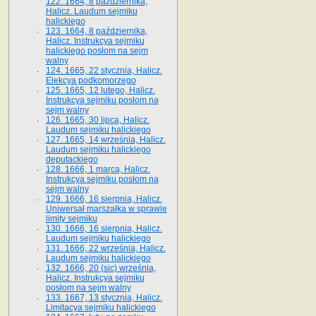
122. 1664, 8 października,
Halicz. Laudum sejmiku
halickiego
123. 1664, 8 października,
Halicz. Instrukcya sejmiku
halickiego posłom na sejm
walny
124. 1665, 22 stycznia, Halicz.
Elekcya podkomorzego
125. 1665, 12 lutego, Halicz.
Instrukcya sejmiku posłom na
sejm walny
126. 1665, 30 lipca, Halicz.
Laudum sejmiku halickiego
127. 1665, 14 września, Halicz.
Laudum sejmiku halickiego
deputackiego
128. 1666, 1 marca, Halicz.
Instrukcya sejmiku posłom na
sejm walny
129. 1666, 16 sierpnia, Halicz.
Uniwersał marszałka w sprawie
limity sejmiku
130. 1666, 16 sierpnia, Halicz.
Laudum sejmiku halickiego
131. 1666, 22 września, Halicz.
Laudum sejmiku halickiego
132. 1666, 20 (sic) września,
Halicz. Instrukcya sejmiku
posłom na sejm walny
133. 1667, 13 stycznia, Halicz.
Limitacya sejmiku halickiego