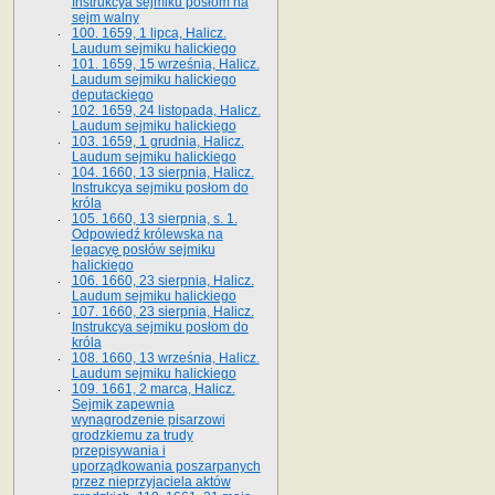
Instrukcya sejmiku posłom na
sejm walny
100. 1659, 1 lipca, Halicz.
Laudum sejmiku halickiego
101. 1659, 15 września, Halicz.
Laudum sejmiku halickiego
deputackiego
102. 1659, 24 listopada, Halicz.
Laudum sejmiku halickiego
103. 1659, 1 grudnia, Halicz.
Laudum sejmiku halickiego
104. 1660, 13 sierpnia, Halicz.
Instrukcya sejmiku posłom do
króla
105. 1660, 13 sierpnia, s. 1.
Odpowiedź królewska na
legacyę posłów sejmiku
halickiego
106. 1660, 23 sierpnia, Halicz.
Laudum sejmiku halickiego
107. 1660, 23 sierpnia, Halicz.
Instrukcya sejmiku posłom do
króla
108. 1660, 13 września, Halicz.
Laudum sejmiku halickiego
109. 1661, 2 marca, Halicz.
Sejmik zapewnia
wynagrodzenie pisarzowi
grodzkiemu za trudy
przepisywania i
uporządkowania poszarpanych
przez nieprzyjaciela aktów