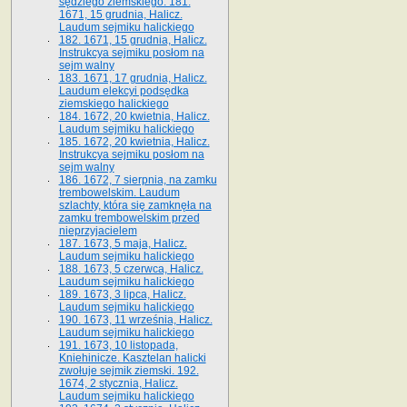
sędziego ziemskiego. 181.
1671, 15 grudnia, Halicz.
Laudum sejmiku halickiego
182. 1671, 15 grudnia, Halicz.
Instrukcya sejmiku posłom na
sejm walny
183. 1671, 17 grudnia, Halicz.
Laudum elekcyi podsędka
ziemskiego halickiego
184. 1672, 20 kwietnia, Halicz.
Laudum sejmiku halickiego
185. 1672, 20 kwietnia, Halicz.
Instrukcya sejmiku posłom na
sejm walny
186. 1672, 7 sierpnia, na zamku
trembowelskim. Laudum
szlachty, która się zamknęła na
zamku trembowelskim przed
nieprzyjacielem
187. 1673, 5 maja, Halicz.
Laudum sejmiku halickiego
188. 1673, 5 czerwca, Halicz.
Laudum sejmiku halickiego
189. 1673, 3 lipca, Halicz.
Laudum sejmiku halickiego
190. 1673, 11 września, Halicz.
Laudum sejmiku halickiego
191. 1673, 10 listopada,
Kniehinicze. Kasztelan halicki
zwołuje sejmik ziemski. 192.
1674, 2 stycznia, Halicz.
Laudum sejmiku halickiego