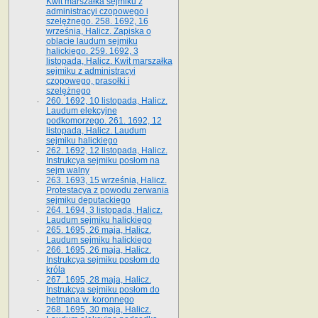
Kwit marszałka sejmiku z
administracyi czopowego i
szelężnego. 258. 1692, 16
września, Halicz. Zapiska o
oblacie laudum sejmiku
halickiego. 259. 1692, 3
listopada, Halicz. Kwit marszałka
sejmiku z administracyi
czopowego, prasołki i
szelężnego
260. 1692, 10 listopada, Halicz.
Laudum elekcyjne
podkomorzego. 261. 1692, 12
listopada, Halicz. Laudum
sejmiku halickiego
262. 1692, 12 listopada, Halicz.
Instrukcya sejmiku posłom na
sejm walny
263. 1693, 15 września, Halicz.
Protestacya z powodu zerwania
sejmiku deputackiego
264. 1694, 3 listopada, Halicz.
Laudum sejmiku halickiego
265. 1695, 26 maja, Halicz.
Laudum sejmiku halickiego
266. 1695, 26 maja, Halicz.
Instrukcya sejmiku posłom do
króla
267. 1695, 28 maja, Halicz.
Instrukcya sejmiku posłom do
hetmana w. koronnego
268. 1695, 30 maja, Halicz.