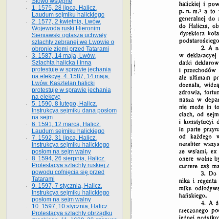
Słowo wstępne
1. 1575, 28 lipca, Halicz.
Laudum sejmiku halickiego
2. 1577, 2 kwietnia, Lwów.
Wojewoda ruski Hieronim
Sieniawski ogłasza uchwały
szlachty zebranej we Lwowie o
obronie ziemi przed Tatarami
3. 1587, 14 maja, Lwów.
Szlachta halicka i inna
protestuje w sprawie jechania
na elekcyę. 4. 1587, 14 maja,
Lwów. Kasztelan halicki
protestuje w sprawie jechania
na elekcyę
5. 1590, 8 lutego, Halicz.
Instrukcya sejmiku dana posłom
na sejm
6. 1591, 12 marca, Halicz.
Laudum sejmiku halickiego
7. 1592, 31 lipca, Halicz.
Instrukcya sejmiku halickiego
posłom na sejm walny
8. 1594, 26 sierpnia, Halicz.
Protestacya szlachty ruskiej z
powodu cofnięcia się przed
Tatarami
9. 1597, 7 stycznia, Halicz.
Instrukcya sejmiku halickiego
posłom na sejm walny
10. 1597, 10 stycznia, Halicz.
Protestacya szlachty obrządku