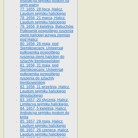
Instrukcya sejmiku posłom na
sejm walny
77. 1655, 28 lipca, Halicz.
Laudum sejmiku halickiego
78. 1656, 21 marca, Halicz.
Laudum sejmiku halickiego
79. 1656, 8 kwietnia, Babuchów.
Pułkownik pospolitego ruszenia
ziemi halickiej wzywa ziemian
pod Halicz
80. 1656, 26 maja, pod
Siemikowcami. Uniwersał
pułkownika pospolitego
ruszenia ziemi halickiej do
szlachty trembowelskiej
81. 1656, 31 maja, pod
Siemikowcami. Uniwersał
pułkownika pospolitego
ruszenia do szlachty
trembowelskiej
82. 1656, 11 września, Halicz.
Laudum sejmiku halickiego
deputackiego
83. 1657, 20 stycznia, Halicz.
Limitacya sejmiku halickiego.
84. 1657, 5 kwietnia, Halicz.
Instrukcya sejmiku posłom do
króla
85. 1657, 29 maja, Halicz.
Laudum sejmiku halickiego
86. 1657, 26 czerwca, Halicz.
Laudum sejmiku halickiego