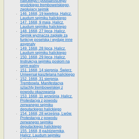
halickiego i podstarościego
grodzkiego trembowelskiego,
zwołujący sejmik
146. 1668, 19 kwietnia, Halicz.
Laudum sejmiku halickiego
147. 1668, 9 maja, Halicz.
Laudum sejmiku halickiego
148. 1668, 27 lipca, Halicz.
Sejmik wyznacza zapłatę za
funkcyę poselską i wydaje inne
asygnaty
149. 1668, 28 lipca, Halicz.
Laudum sejmiku halickiego
150. 1668, 29 lipca, Halicz.
Instrukcya sejmiku posłom na
sejm walny
151. 1668, 14 sierpnia, Świerz.
Uniwersał kasztelana halickiego
152. 1668, 31 sierpnia,
Trembowla. Manifestacya
szlachty trembowelskiej z
powodu okazowania
153. 1668, 11 września, Halicz.
Protestacya z powodu
zerwanego sejmiku
deputackiego halickiego
154. 1668, 28 września, Lwów.
Protestacya z powodu
zerwanego sejmiku
deputackiego halickiego
155. 1668, 8 października,
Halicz. Laudum sejmiku