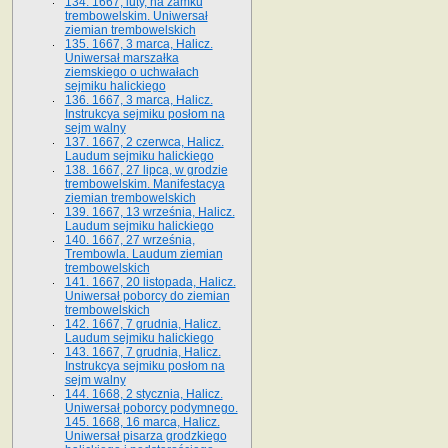
134. 1667, luty, na zamku
trembowelskim. Uniwersał
ziemian trembowelskich
135. 1667, 3 marca, Halicz.
Uniwersał marszałka
ziemskiego o uchwałach
sejmiku halickiego
136. 1667, 3 marca, Halicz.
Instrukcya sejmiku posłom na
sejm walny
137. 1667, 2 czerwca, Halicz.
Laudum sejmiku halickiego
138. 1667, 27 lipca, w grodzie
trembowelskim. Manifestacya
ziemian trembowelskich
139. 1667, 13 września, Halicz.
Laudum sejmiku halickiego
140. 1667, 27 września,
Trembowla. Laudum ziemian
trembowelskich
141. 1667, 20 listopada, Halicz.
Uniwersał poborcy do ziemian
trembowelskich
142. 1667, 7 grudnia, Halicz.
Laudum sejmiku halickiego
143. 1667, 7 grudnia, Halicz.
Instrukcya sejmiku posłom na
sejm walny
144. 1668, 2 stycznia, Halicz.
Uniwersał poborcy podymnego.
145. 1668, 16 marca, Halicz.
Uniwersał pisarza grodzkiego