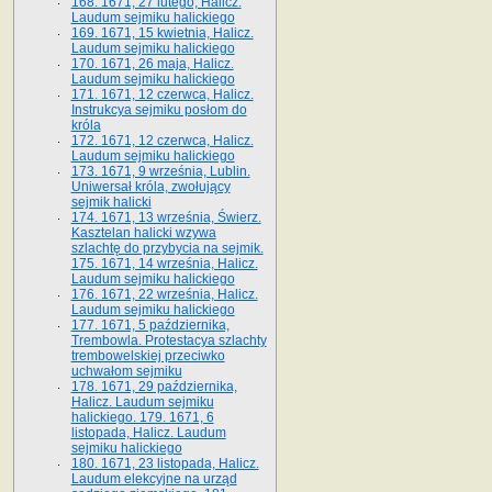
168. 1671, 27 lutego, Halicz.
Laudum sejmiku halickiego
169. 1671, 15 kwietnia, Halicz.
Laudum sejmiku halickiego
170. 1671, 26 maja, Halicz.
Laudum sejmiku halickiego
171. 1671, 12 czerwca, Halicz.
Instrukcya sejmiku posłom do
króla
172. 1671, 12 czerwca, Halicz.
Laudum sejmiku halickiego
173. 1671, 9 września, Lublin.
Uniwersał króla, zwołujący
sejmik halicki
174. 1671, 13 września, Świerz.
Kasztelan halicki wzywa
szlachtę do przybycia na sejmik.
175. 1671, 14 września, Halicz.
Laudum sejmiku halickiego
176. 1671, 22 września, Halicz.
Laudum sejmiku halickiego
177. 1671, 5 października,
Trembowla. Protestacya szlachty
trembowelskiej przeciwko
uchwałom sejmiku
178. 1671, 29 października,
Halicz. Laudum sejmiku
halickiego. 179. 1671, 6
listopada, Halicz. Laudum
sejmiku halickiego
180. 1671, 23 listopada, Halicz.
Laudum elekcyjne na urząd