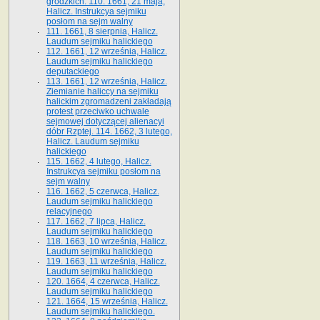
grodzkich. 110. 1661, 21 maja,
Halicz. Instrukcya sejmiku
posłom na sejm walny
111. 1661, 8 sierpnia, Halicz.
Laudum sejmiku halickiego
112. 1661, 12 września, Halicz.
Laudum sejmiku halickiego
deputackiego
113. 1661, 12 września, Halicz.
Ziemianie haliccy na sejmiku
halickim zgromadzeni zakładają
protest przeciwko uchwale
sejmowej dotyczącej alienacyi
dóbr Rzptej. 114. 1662, 3 lutego,
Halicz. Laudum sejmiku
halickiego
115. 1662, 4 lutego, Halicz.
Instrukcya sejmiku posłom na
sejm walny
116. 1662, 5 czerwca, Halicz.
Laudum sejmiku halickiego
relacyjnego
117. 1662, 7 lipca, Halicz.
Laudum sejmiku halickiego
118. 1663, 10 września, Halicz.
Laudum sejmiku halickiego
119. 1663, 11 września, Halicz.
Laudum sejmiku halickiego
120. 1664, 4 czerwca, Halicz.
Laudum sejmiku halickiego
121. 1664, 15 września, Halicz.
Laudum sejmiku halickiego.