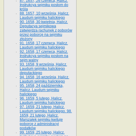
87. 1657, 26 czerwca, Halicz.
Instrukcya sejmiku posłom do
króla
88. 1657, 10 września, Halicz.
Laudum sejmiku halickiego
90. 1658, 30 kwietnia, Halicz.
Deputacya sejmikowa
zatwierdza rachunek z poborów
przez poborcę na sejmiku
złożony
91. 1658, 17 czerwca, Halicz.
Laudum sejmiku halickiego
92. 1658, 17 czerwca, Halicz.
Instrukcya sejmiku posłom na
sejm walny
93. 1658, 9 września, Halicz.
Laudum sejmiku halickiego
deputackiego
94. 1658, 16 września, Halicz.
Laudum sejmiku halickiego
95. 1658, 24 października,
Halicz. Laudum sejmiku
halickiego
96. 1659, 5 lutego, Halicz.
Laudum sejmiku halickiego
97. 1659, 21 lutego, Halicz.
Laudum sejmiku halickiego. 98.
1659, 21 lutego, Halicz.
Marszałek sejmiku kwituje
poborcę z administracyi
podatków
99. 1659, 25 lutego, Halicz.