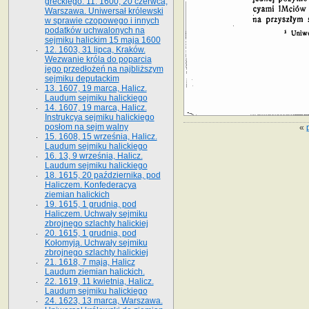
greckiego. 11. 1600, 20 czerwca,
Warszawa. Uniwersał królewski
w sprawie czopowego i innych
podatków uchwalonych na
sejmiku halickim 15 maja 1600
12. 1603, 31 lipca, Kraków.
Wezwanie króla do poparcia
jego przedłożeń na najbliższym
sejmiku deputackim
13. 1607, 19 marca, Halicz.
Laudum sejmiku halickiego
14. 1607, 19 marca, Halicz.
Instrukcya sejmiku halickiego
posłom na sejm walny
«
15. 1608, 15 września, Halicz.
Laudum sejmiku halickiego
16. 13, 9 września, Halicz.
Laudum sejmiku halickiego
18. 1615, 20 października, pod
Haliczem. Konfederacya
ziemian halickich
19. 1615, 1 grudnia, pod
Haliczem. Uchwały sejmiku
zbrojnego szlachty halickiej
20. 1615, 1 grudnia, pod
Kołomyją. Uchwały sejmiku
zbrojnego szlachty halickiej
21. 1618, 7 maja, Halicz
Laudum ziemian halickich.
22. 1619, 11 kwietnia, Halicz.
Laudum sejmiku halickiego
24. 1623, 13 marca, Warszawa.