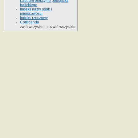
Laudum elekcyjne podsędka
halickiego
Indeks nazw osób i
miejscowości
Indeks rzeczowy
Corrigenda
zwiń wszystkie
|
rozwiń wszystkie