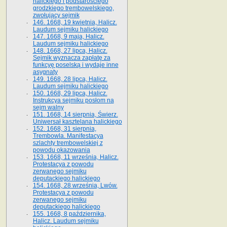
halickiego i podstarościego
grodzkiego trembowelskiego,
zwołujący sejmik
146. 1668, 19 kwietnia, Halicz.
Laudum sejmiku halickiego
147. 1668, 9 maja, Halicz.
Laudum sejmiku halickiego
148. 1668, 27 lipca, Halicz.
Sejmik wyznacza zapłatę za
funkcyę poselską i wydaje inne
asygnaty
149. 1668, 28 lipca, Halicz.
Laudum sejmiku halickiego
150. 1668, 29 lipca, Halicz.
Instrukcya sejmiku posłom na
sejm walny
151. 1668, 14 sierpnia, Świerz.
Uniwersał kasztelana halickiego
152. 1668, 31 sierpnia,
Trembowla. Manifestacya
szlachty trembowelskiej z
powodu okazowania
153. 1668, 11 września, Halicz.
Protestacya z powodu
zerwanego sejmiku
deputackiego halickiego
154. 1668, 28 września, Lwów.
Protestacya z powodu
zerwanego sejmiku
deputackiego halickiego
155. 1668, 8 października,
Halicz. Laudum sejmiku