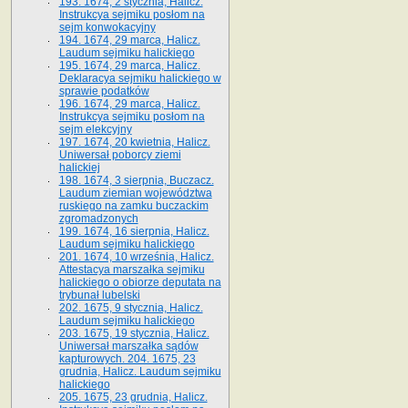
193. 1674, 2 stycznia, Halicz.
Instrukcya sejmiku posłom na
sejm konwokacyjny
194. 1674, 29 marca, Halicz.
Laudum sejmiku halickiego
195. 1674, 29 marca, Halicz.
Deklaracya sejmiku halickiego w
sprawie podatków
196. 1674, 29 marca, Halicz.
Instrukcya sejmiku posłom na
sejm elekcyjny
197. 1674, 20 kwietnia, Halicz.
Uniwersał poborcy ziemi
halickiej
198. 1674, 3 sierpnia, Buczacz.
Laudum ziemian województwa
ruskiego na zamku buczackim
zgromadzonych
199. 1674, 16 sierpnia, Halicz.
Laudum sejmiku halickiego
201. 1674, 10 września, Halicz.
Attestacya marszałka sejmiku
halickiego o obiorze deputata na
trybunał lubelski
202. 1675, 9 stycznia, Halicz.
Laudum sejmiku halickiego
203. 1675, 19 stycznia, Halicz.
Uniwersał marszałka sądów
kapturowych. 204. 1675, 23
grudnia, Halicz. Laudum sejmiku
halickiego
205. 1675, 23 grudnia, Halicz.