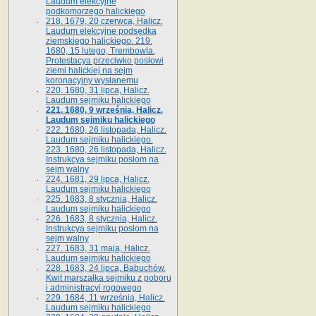
Laudum elekcyjne
podkomorzego halickiego
218. 1679, 20 czerwca, Halicz.
Laudum elekcyjne podsędka
ziemskiego halickiego. 219.
1680, 15 lutego, Trembowla.
Protestacya przeciwko posłowi
ziemi halickiej na sejm
koronacyjny wysłanemu
220. 1680, 31 lipca, Halicz.
Laudum sejmiku halickiego
221. 1680, 9 września, Halicz.
Laudum sejmiku halickiego
222. 1680, 26 listopada, Halicz.
Laudum sejmiku halickiego.
223. 1680, 26 listopada, Halicz.
Instrukcya sejmiku posłom na
sejm walny
224. 1681, 29 lipca, Halicz.
Laudum sejmiku halickiego
225. 1683, 8 stycznia, Halicz.
Laudum sejmiku halickiego
226. 1683, 8 stycznia, Halicz.
Instrukcya sejmiku posłom na
sejm walny
227. 1683, 31 maja, Halicz.
Laudum sejmiku halickiego
228. 1683, 24 lipca, Babuchów.
Kwit marszałka sejmiku z poboru
i administracyi rogowego
229. 1684, 11 września, Halicz.
Laudum sejmiku halickiego