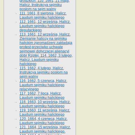
grodzkich. 110. 1661, 21 maja,
Halicz. Instrukcya sejmiku
posłom na sejm walny
111. 1661, 8 sierpnia, Halicz.
Laudum sejmiku halickiego
112. 1661, 12 września, Halicz.
Laudum sejmiku halickiego
deputackiego
113. 1661, 12 września, Halicz.
Ziemianie haliccy na sejmiku
halickim zgromadzeni zakładają
protest przeciwko uchwale
sejmowej dotyczącej alienacyi
dóbr Rzptej. 114. 1662, 3 lutego,
Halicz. Laudum sejmiku
halickiego
115. 1662, 4 lutego, Halicz.
Instrukcya sejmiku posłom na
sejm walny
116. 1662, 5 czerwca, Halicz.
Laudum sejmiku halickiego
relacyjnego
117. 1662, 7 lipca, Halicz.
Laudum sejmiku halickiego
118. 1663, 10 września, Halicz.
Laudum sejmiku halickiego
119. 1663, 11 września, Halicz.
Laudum sejmiku halickiego
120. 1664, 4 czerwca, Halicz.
Laudum sejmiku halickiego
121. 1664, 15 września, Halicz.
Laudum sejmiku halickiego.