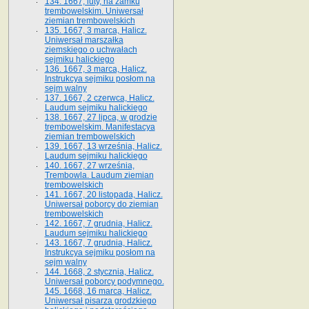
134. 1667, luty, na zamku
trembowelskim. Uniwersał
ziemian trembowelskich
135. 1667, 3 marca, Halicz.
Uniwersał marszałka
ziemskiego o uchwałach
sejmiku halickiego
136. 1667, 3 marca, Halicz.
Instrukcya sejmiku posłom na
sejm walny
137. 1667, 2 czerwca, Halicz.
Laudum sejmiku halickiego
138. 1667, 27 lipca, w grodzie
trembowelskim. Manifestacya
ziemian trembowelskich
139. 1667, 13 września, Halicz.
Laudum sejmiku halickiego
140. 1667, 27 września,
Trembowla. Laudum ziemian
trembowelskich
141. 1667, 20 listopada, Halicz.
Uniwersał poborcy do ziemian
trembowelskich
142. 1667, 7 grudnia, Halicz.
Laudum sejmiku halickiego
143. 1667, 7 grudnia, Halicz.
Instrukcya sejmiku posłom na
sejm walny
144. 1668, 2 stycznia, Halicz.
Uniwersał poborcy podymnego.
145. 1668, 16 marca, Halicz.
Uniwersał pisarza grodzkiego