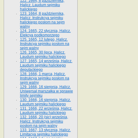
122. 1664, 8 października,
Halicz. Laudum sejmiku
halickiego
123. 1664, 8 października,
Halicz. Instrukcya sejmiku
halickiego posłom na sejm
walny
124. 1665, 22 stycznia, Halicz.
Elekcya podkomorzego
125. 1665, 12 lutego, Halicz.
Instrukcya sejmiku posłom na
sejm walny
126. 1665, 30 lipca, Halicz.
Laudum sejmiku halickiego
127. 1665, 14 września, Halicz.
Laudum sejmiku halickiego
deputackiego
128. 1666, 1 marca, Halicz.
Instrukcya sejmiku posłom na
sejm walny
129. 1666, 16 sierpnia, Halicz.
Uniwersał marszałka w sprawie
limity sejmiku
130. 1666, 16 sierpnia, Halicz.
Laudum sejmiku halickiego
131. 1666, 22 września, Halicz.
Laudum sejmiku halickiego
132. 1666, 20 (sic) września,
Halicz. Instrukcya sejmiku
posłom na sejm walny
133. 1667, 13 stycznia, Halicz.
Limitacya sejmiku halickiego