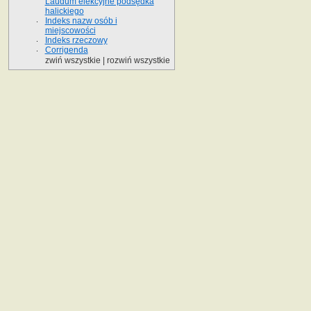
Laudum elekcyjne podsędka
halickiego
Indeks nazw osób i
miejscowości
Indeks rzeczowy
Corrigenda
zwiń wszystkie
|
rozwiń wszystkie