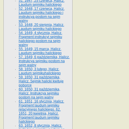
51. 1647, 25 czerwca, Halicz.
Laudum sejmiku halickiego
52. 1648, 17 czerwca, Halicz.
Laudum sejmiku halickiego i
instrukcya postom na sejm
walny
53. 1648, 20 sierpnia, Halicz.
Laudum sejmiku halickiego
54. 1649, 4 stycznia, Halicz.
Fragment instrukcyi sejmiku
halickiego postom na sejm
walny
55. 1649, 15 marca, Halicz.
Laudum sejmiku halickiego
57. 1649, 6 października, Halicz.
Instrukcya sejmiku postom na
sejm walny
58. 1650, 3 lutego, Halicz.
Laudum sejmikuhalickiego
59. 1650, 31 października,
Halicz. Sejmik halicki kwituje
poborcę
60. 1650, 31 października,
Halicz. Instrukcya sejmiku
postom na sejm walny
61. 1651, 16 stycznia, Halicz.
Fragment laudum sejmiku
relacyjnego halickiego. 62.
1651, 20 kwietnia, Halicz.
Fragment laudum sejmiku
halickiego
63. 1652, 8 stycznia, Halicz.