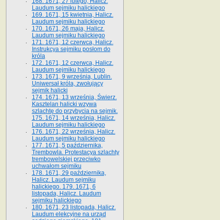
168. 1671, 27 lutego, Halicz.
Laudum sejmiku halickiego
169. 1671, 15 kwietnia, Halicz.
Laudum sejmiku halickiego
170. 1671, 26 maja, Halicz.
Laudum sejmiku halickiego
171. 1671, 12 czerwca, Halicz.
Instrukcya sejmiku posłom do
króla
172. 1671, 12 czerwca, Halicz.
Laudum sejmiku halickiego
173. 1671, 9 września, Lublin.
Uniwersał króla, zwołujący
sejmik halicki
174. 1671, 13 września, Świerz.
Kasztelan halicki wzywa
szlachtę do przybycia na sejmik.
175. 1671, 14 września, Halicz.
Laudum sejmiku halickiego
176. 1671, 22 września, Halicz.
Laudum sejmiku halickiego
177. 1671, 5 października,
Trembowla. Protestacya szlachty
trembowelskiej przeciwko
uchwałom sejmiku
178. 1671, 29 października,
Halicz. Laudum sejmiku
halickiego. 179. 1671, 6
listopada, Halicz. Laudum
sejmiku halickiego
180. 1671, 23 listopada, Halicz.
Laudum elekcyjne na urząd