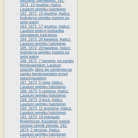
sędziego ziemskiego. 181.
1671, 15 grudnia, Halicz.
Laudum sejmiku halickiego
182. 1671, 15 grudnia, Halicz.
Instrukcya sejmiku posłom na
sejm walny
183. 1671, 17 grudnia, Halicz.
Laudum elekcyi podsędka
ziemskiego halickiego
184. 1672, 20 kwietnia, Halicz.
Laudum sejmiku halickiego
185. 1672, 20 kwietnia, Halicz.
Instrukcya sejmiku posłom na
sejm walny
186. 1672, 7 sierpnia, na zamku
trembowelskim. Laudum
szlachty, która się zamknęła na
zamku trembowelskim przed
nieprzyjacielem
187. 1673, 5 maja, Halicz.
Laudum sejmiku halickiego
188. 1673, 5 czerwca, Halicz.
Laudum sejmiku halickiego
189. 1673, 3 lipca, Halicz.
Laudum sejmiku halickiego
190. 1673, 11 września, Halicz.
Laudum sejmiku halickiego
191. 1673, 10 listopada,
Kniehinicze. Kasztelan halicki
zwołuje sejmik ziemski. 192.
1674, 2 stycznia, Halicz.
Laudum sejmiku halickiego