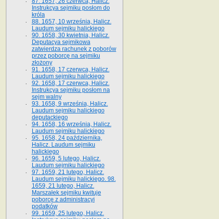
87. 1657, 26 czerwca, Halicz.
Instrukcya sejmiku posłom do
króla
88. 1657, 10 września, Halicz.
Laudum sejmiku halickiego
90. 1658, 30 kwietnia, Halicz.
Deputacya sejmikowa
zatwierdza rachunek z poborów
przez poborcę na sejmiku
złożony
91. 1658, 17 czerwca, Halicz.
Laudum sejmiku halickiego
92. 1658, 17 czerwca, Halicz.
Instrukcya sejmiku posłom na
sejm walny
93. 1658, 9 września, Halicz.
Laudum sejmiku halickiego
deputackiego
94. 1658, 16 września, Halicz.
Laudum sejmiku halickiego
95. 1658, 24 października,
Halicz. Laudum sejmiku
halickiego
96. 1659, 5 lutego, Halicz.
Laudum sejmiku halickiego
97. 1659, 21 lutego, Halicz.
Laudum sejmiku halickiego. 98.
1659, 21 lutego, Halicz.
Marszałek sejmiku kwituje
poborcę z administracyi
podatków
99. 1659, 25 lutego, Halicz.