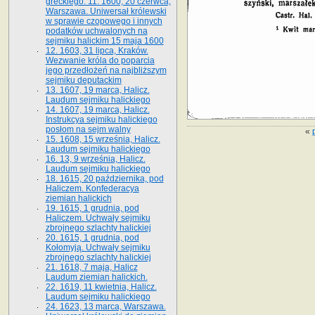
greckiego. 11. 1600, 20 czerwca,
Warszawa. Uniwersał królewski
w sprawie czopowego i innych
podatków uchwalonych na
sejmiku halickim 15 maja 1600
12. 1603, 31 lipca, Kraków.
Wezwanie króla do poparcia
jego przedłożeń na najbliższym
sejmiku deputackim
13. 1607, 19 marca, Halicz.
Laudum sejmiku halickiego
14. 1607, 19 marca, Halicz.
Instrukcya sejmiku halickiego
posłom na sejm walny
«
15. 1608, 15 września, Halicz.
Laudum sejmiku halickiego
16. 13, 9 września, Halicz.
Laudum sejmiku halickiego
18. 1615, 20 października, pod
Haliczem. Konfederacya
ziemian halickich
19. 1615, 1 grudnia, pod
Haliczem. Uchwały sejmiku
zbrojnego szlachty halickiej
20. 1615, 1 grudnia, pod
Kołomyją. Uchwały sejmiku
zbrojnego szlachty halickiej
21. 1618, 7 maja, Halicz
Laudum ziemian halickich.
22. 1619, 11 kwietnia, Halicz.
Laudum sejmiku halickiego
24. 1623, 13 marca, Warszawa.