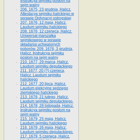
Instrukcya sejmiku posłom na
sejm walny
206. 1675, 23 grudnia, Halicz.
Attestacya sejmiku halickiego w
sprawie Ordynacyi ostrogskiej
207. 1676, 12 maja, Halicz.
Laudum sejmiku halickiego
208. 1676, 12 czerwca, Halicz.
Uniwersał marszałka
sejmikowego w sprawie
składania uchwalonych
poborów. 209. 1676, 3 grudnia,
Halicz. Instrukcya sejmiku
posłom na sejm walny
210. 1677, 29 marca, Halicz.
Laudum sejmiku deputackiego
211. 1677, 20 (?) czerwca,
Halicz. Laudum sejmiku
halickiego
212. 1677, 20 lipca, Halicz.
Laudum elekcyjne sędziego
ziemskiego halickiego
213. 1678, 21 lutego, Halicz.
Laudum sejmiku deputackiego.
214. 1678, 28 listopada, Halicz.
Instrukcya sejmiku posłom na
sejm walny
215. 1679, 25 maja, Halicz.
Laudum sejmiku halickiego
216. 1679, 26 maja, Halicz.
Laudum sejmiku deputackiego.
217. 1679, 5 czerwca, Halicz.