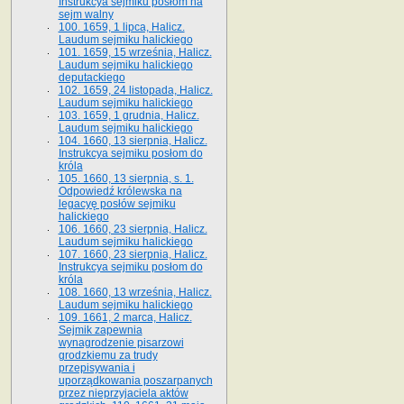
Instrukcya sejmiku posłom na
sejm walny
100. 1659, 1 lipca, Halicz.
Laudum sejmiku halickiego
101. 1659, 15 września, Halicz.
Laudum sejmiku halickiego
deputackiego
102. 1659, 24 listopada, Halicz.
Laudum sejmiku halickiego
103. 1659, 1 grudnia, Halicz.
Laudum sejmiku halickiego
104. 1660, 13 sierpnia, Halicz.
Instrukcya sejmiku posłom do
króla
105. 1660, 13 sierpnia, s. 1.
Odpowiedź królewska na
legacyę posłów sejmiku
halickiego
106. 1660, 23 sierpnia, Halicz.
Laudum sejmiku halickiego
107. 1660, 23 sierpnia, Halicz.
Instrukcya sejmiku posłom do
króla
108. 1660, 13 września, Halicz.
Laudum sejmiku halickiego
109. 1661, 2 marca, Halicz.
Sejmik zapewnia
wynagrodzenie pisarzowi
grodzkiemu za trudy
przepisywania i
uporządkowania poszarpanych
przez nieprzyjaciela aktów