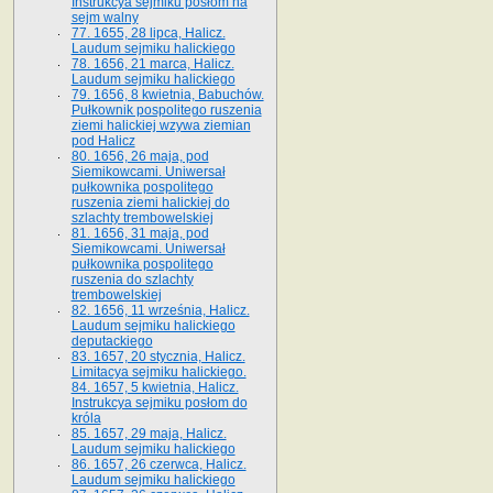
Instrukcya sejmiku posłom na
sejm walny
77. 1655, 28 lipca, Halicz.
Laudum sejmiku halickiego
78. 1656, 21 marca, Halicz.
Laudum sejmiku halickiego
79. 1656, 8 kwietnia, Babuchów.
Pułkownik pospolitego ruszenia
ziemi halickiej wzywa ziemian
pod Halicz
80. 1656, 26 maja, pod
Siemikowcami. Uniwersał
pułkownika pospolitego
ruszenia ziemi halickiej do
szlachty trembowelskiej
81. 1656, 31 maja, pod
Siemikowcami. Uniwersał
pułkownika pospolitego
ruszenia do szlachty
trembowelskiej
82. 1656, 11 września, Halicz.
Laudum sejmiku halickiego
deputackiego
83. 1657, 20 stycznia, Halicz.
Limitacya sejmiku halickiego.
84. 1657, 5 kwietnia, Halicz.
Instrukcya sejmiku posłom do
króla
85. 1657, 29 maja, Halicz.
Laudum sejmiku halickiego
86. 1657, 26 czerwca, Halicz.
Laudum sejmiku halickiego