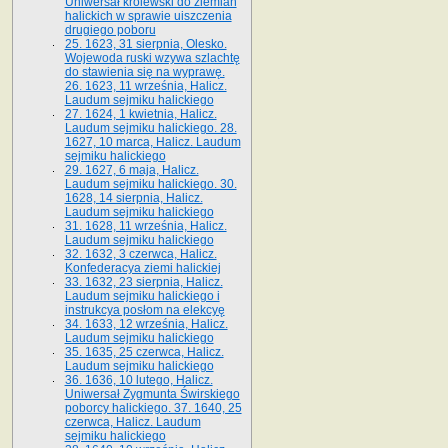
Uniwersał królewski do ziemian
halickich w sprawie uiszczenia
drugiego poboru
25. 1623, 31 sierpnia, Olesko.
Wojewoda ruski wzywa szlachtę
do stawienia się na wyprawę.
26. 1623, 11 września, Halicz.
Laudum sejmiku halickiego
27. 1624, 1 kwietnia, Halicz.
Laudum sejmiku halickiego. 28.
1627, 10 marca, Halicz. Laudum
sejmiku halickiego
29. 1627, 6 maja, Halicz.
Laudum sejmiku halickiego. 30.
1628, 14 sierpnia, Halicz.
Laudum sejmiku halickiego
31. 1628, 11 września, Halicz.
Laudum sejmiku halickiego
32. 1632, 3 czerwca, Halicz.
Konfederacya ziemi halickiej
33. 1632, 23 sierpnia, Halicz.
Laudum sejmiku halickiego i
instrukcya posłom na elekcyę
34. 1633, 12 września, Halicz.
Laudum sejmiku halickiego
35. 1635, 25 czerwca, Halicz.
Laudum sejmiku halickiego
36. 1636, 10 lutego, Halicz.
Uniwersał Zygmunta Świrskiego
poborcy halickiego. 37. 1640, 25
czerwca, Halicz. Laudum
sejmiku halickiego