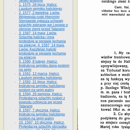
Słowo wstępne
1. 1575, 28 lipca, Halicz.
Laudum sejmiku halickiego
2. 1577, 2 kwietnia, Lwów.
Wojewoda ruski Hieronim
Sieniawski ogłasza uchwały
szlachty zebranej we Lwowie o
obronie ziemi przed Tatarami
3. 1587, 14 maja, Lwów.
Szlachta halicka i inna
protestuje w sprawie jechania
na elekcyę. 4. 1587, 14 maja,
Lwów. Kasztelan halicki
protestuje w sprawie jechania
na elekcyę
5. 1590, 8 lutego, Halicz.
Instrukcya sejmiku dana posłom
na sejm
6. 1591, 12 marca, Halicz.
Laudum sejmiku halickiego
7. 1592, 31 lipca, Halicz.
Instrukcya sejmiku halickiego
posłom na sejm walny
8. 1594, 26 sierpnia, Halicz.
Protestacya szlachty ruskiej z
powodu cofnięcia się przed
Tatarami
9. 1597, 7 stycznia, Halicz.
Instrukcya sejmiku halickiego
posłom na sejm walny
10. 1597, 10 stycznia, Halicz.
Protestacya szlachty obrządku