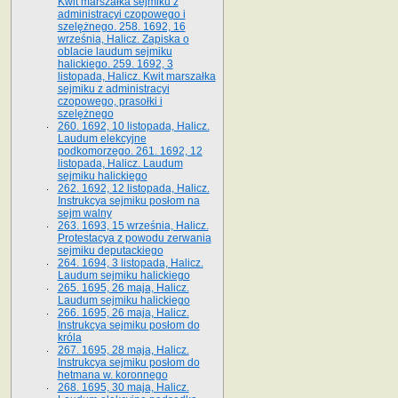
Kwit marszałka sejmiku z
administracyi czopowego i
szelężnego. 258. 1692, 16
września, Halicz. Zapiska o
oblacie laudum sejmiku
halickiego. 259. 1692, 3
listopada, Halicz. Kwit marszałka
sejmiku z administracyi
czopowego, prasołki i
szelężnego
260. 1692, 10 listopada, Halicz.
Laudum elekcyjne
podkomorzego. 261. 1692, 12
listopada, Halicz. Laudum
sejmiku halickiego
262. 1692, 12 listopada, Halicz.
Instrukcya sejmiku posłom na
sejm walny
263. 1693, 15 września, Halicz.
Protestacya z powodu zerwania
sejmiku deputackiego
264. 1694, 3 listopada, Halicz.
Laudum sejmiku halickiego
265. 1695, 26 maja, Halicz.
Laudum sejmiku halickiego
266. 1695, 26 maja, Halicz.
Instrukcya sejmiku posłom do
króla
267. 1695, 28 maja, Halicz.
Instrukcya sejmiku posłom do
hetmana w. koronnego
268. 1695, 30 maja, Halicz.