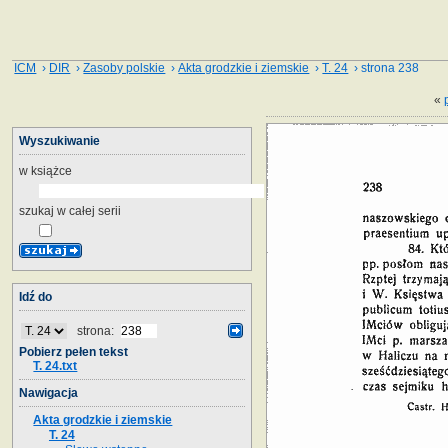
ICM
›
DIR
›
Zasoby polskie
›
Akta grodzkie i ziemskie
›
T. 24
› strona 238
«
Wyszukiwanie
w książce
szukaj w całej serii
Idź do
strona:
Pobierz pełen tekst
T. 24.txt
Nawigacja
Akta grodzkie i ziemskie
T. 24