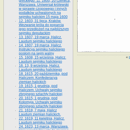
greckiego. 11. 1600, 20 czerwca,
Warszawa. Uniwersał królewski
w sprawie czopowego i innych
podatków uchwalonych na
sejmiku halickim 15 maja 1600
12. 1603, 31 lipca, Kraków.
Wezwanie króla do poparcia
jego przedłożeń na najbliższym
sejmiku deputackim
13. 1607, 19 marca, Halicz.
Laudum sejmiku halickiego
14. 1607, 19 marca, Halicz.
Instrukcya sejmiku halickiego
posłom na sejm walny
«
15. 1608, 15 września, Halicz.
Laudum sejmiku halickiego
16. 13, 9 września, Halicz.
Laudum sejmiku halickiego
18. 1615, 20 października, pod
Haliczem. Konfederacya
ziemian halickich
19. 1615, 1 grudnia, pod
Haliczem. Uchwały sejmiku
zbrojnego szlachty halickiej
20. 1615, 1 grudnia, pod
Kołomyją. Uchwały sejmiku
zbrojnego szlachty halickiej
21. 1618, 7 maja, Halicz
Laudum ziemian halickich.
22. 1619, 11 kwietnia, Halicz.
Laudum sejmiku halickiego
24. 1623, 13 marca, Warszawa.