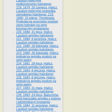
Laudum elekcyjne
podkomorzego halickiego
218. 1679, 20 czerwca, Halicz.
Laudum elekcyjne podsędka
ziemskiego halickiego. 219.
1680, 15 lutego, Trembowla.
Protestacya przeciwko posłowi
ziemi halickiej na sejm
koronacyjny wysłanemu
220. 1680, 31 lipca, Halicz.
Laudum sejmiku halickiego
221. 1680, 9 września, Halicz.
Laudum sejmiku halickiego
222. 1680, 26 listopada, Halicz.
Laudum sejmiku halickiego.
223. 1680, 26 listopada, Halicz.
Instrukcya sejmiku posłom na
sejm walny
224. 1681, 29 lipca, Halicz.
Laudum sejmiku halickiego
225. 1683, 8 stycznia, Halicz.
Laudum sejmiku halickiego
226. 1683, 8 stycznia, Halicz.
Instrukcya sejmiku posłom na
sejm walny
227. 1683, 31 maja, Halicz.
Laudum sejmiku halickiego
228. 1683, 24 lipca, Babuchów.
Kwit marszałka sejmiku z poboru
i administracyi rogowego
229. 1684, 11 września, Halicz.
Laudum sejmiku halickiego