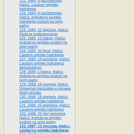
122. 1664, 8 października,
Halicz. Laudum sejmiku
halickiego
123. 1664, 8 października,
Halicz. Instrukcya sejmiku
halickiego posłom na sejm
walny
124. 1665, 22 stycznia, Halicz.
Elekcya podkomorzego
125. 1665, 12 lutego, Halicz.
Instrukcya sejmiku posłom na
sejm walny
126. 1665, 30 lipca, Halicz.
Laudum sejmiku halickiego
127. 1665, 14 września, Halicz.
Laudum sejmiku halickiego
deputackiego
128. 1666, 1 marca, Halicz.
Instrukcya sejmiku posłom na
sejm walny
129. 1666, 16 sierpnia, Halicz.
Uniwersał marszałka w sprawie
limity sejmiku
130. 1666, 16 sierpnia, Halicz.
Laudum sejmiku halickiego
131. 1666, 22 września, Halicz.
Laudum sejmiku halickiego
132. 1666, 20 (sic) września,
Halicz. Instrukcya sejmiku
posłom na sejm walny
133. 1667, 13 stycznia, Halicz.
Limitacya sejmiku halickiego