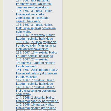
134. 1667, luty, na zamku
trembowelskim. Uniwersał
ziemian trembowelskich
135. 1667, 3 marca, Halicz.
Uniwersał marszałka
ziemskiego o uchwałach
sejmiku halickiego
136. 1667, 3 marca, Halicz.
Instrukcya sejmiku posłom na
sejm walny
137. 1667, 2 czerwca, Halicz.
Laudum sejmiku halickiego
138. 1667, 27 lipca, w grodzie
trembowelskim. Manifestacya
ziemian trembowelskich
139. 1667, 13 września, Halicz.
Laudum sejmiku halickiego
140. 1667, 27 września,
Trembowla. Laudum ziemian
trembowelskich
141. 1667, 20 listopada, Halicz.
Uniwersał poborcy do ziemian
trembowelskich
142. 1667, 7 grudnia, Halicz.
Laudum sejmiku halickiego
143. 1667, 7 grudnia, Halicz.
Instrukcya sejmiku posłom na
sejm walny
144. 1668, 2 stycznia, Halicz.
Uniwersał poborcy podymnego.
145. 1668, 16 marca, Halicz.
Uniwersał pisarza grodzkiego