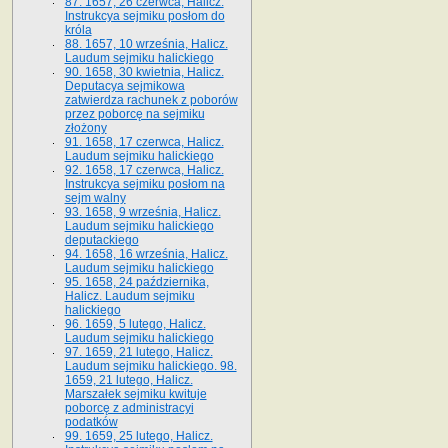
87. 1657, 26 czerwca, Halicz.
Instrukcya sejmiku posłom do
króla
88. 1657, 10 września, Halicz.
Laudum sejmiku halickiego
90. 1658, 30 kwietnia, Halicz.
Deputacya sejmikowa
zatwierdza rachunek z poborów
przez poborcę na sejmiku
złożony
91. 1658, 17 czerwca, Halicz.
Laudum sejmiku halickiego
92. 1658, 17 czerwca, Halicz.
Instrukcya sejmiku posłom na
sejm walny
93. 1658, 9 września, Halicz.
Laudum sejmiku halickiego
deputackiego
94. 1658, 16 września, Halicz.
Laudum sejmiku halickiego
95. 1658, 24 października,
Halicz. Laudum sejmiku
halickiego
96. 1659, 5 lutego, Halicz.
Laudum sejmiku halickiego
97. 1659, 21 lutego, Halicz.
Laudum sejmiku halickiego. 98.
1659, 21 lutego, Halicz.
Marszałek sejmiku kwituje
poborcę z administracyi
podatków
99. 1659, 25 lutego, Halicz.