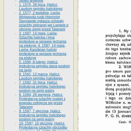
Słowo wstępne
1. 1575, 28 lipca, Halicz.
Laudum sejmiku halickiego
2. 1577, 2 kwietnia, Lwów.
Wojewoda ruski Hieronim
Sieniawski ogłasza uchwały
szlachty zebranej we Lwowie o
obronie ziemi przed Tatarami
3. 1587, 14 maja, Lwów.
Szlachta halicka i inna
protestuje w sprawie jechania
na elekcyę. 4. 1587, 14 maja,
Lwów. Kasztelan halicki
protestuje w sprawie jechania
na elekcyę
5. 1590, 8 lutego, Halicz.
Instrukcya sejmiku dana posłom
na sejm
6. 1591, 12 marca, Halicz.
Laudum sejmiku halickiego
7. 1592, 31 lipca, Halicz.
Instrukcya sejmiku halickiego
posłom na sejm walny
8. 1594, 26 sierpnia, Halicz.
Protestacya szlachty ruskiej z
powodu cofnięcia się przed
Tatarami
9. 1597, 7 stycznia, Halicz.
Instrukcya sejmiku halickiego
posłom na sejm walny
10. 1597, 10 stycznia, Halicz.
Protestacya szlachty obrządku