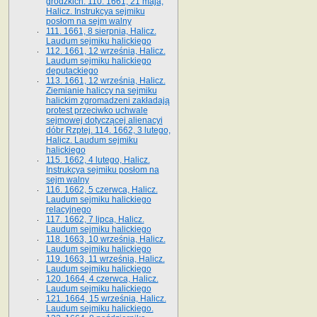
grodzkich. 110. 1661, 21 maja,
Halicz. Instrukcya sejmiku
posłom na sejm walny
111. 1661, 8 sierpnia, Halicz.
Laudum sejmiku halickiego
112. 1661, 12 września, Halicz.
Laudum sejmiku halickiego
deputackiego
113. 1661, 12 września, Halicz.
Ziemianie haliccy na sejmiku
halickim zgromadzeni zakładają
protest przeciwko uchwale
sejmowej dotyczącej alienacyi
dóbr Rzptej. 114. 1662, 3 lutego,
Halicz. Laudum sejmiku
halickiego
115. 1662, 4 lutego, Halicz.
Instrukcya sejmiku posłom na
sejm walny
116. 1662, 5 czerwca, Halicz.
Laudum sejmiku halickiego
relacyjnego
117. 1662, 7 lipca, Halicz.
Laudum sejmiku halickiego
118. 1663, 10 września, Halicz.
Laudum sejmiku halickiego
119. 1663, 11 września, Halicz.
Laudum sejmiku halickiego
120. 1664, 4 czerwca, Halicz.
Laudum sejmiku halickiego
121. 1664, 15 września, Halicz.
Laudum sejmiku halickiego.