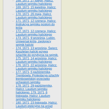
168. 1671, 27 lutego, Halicz.
Laudum sejmiku halickiego
169. 1671, 15 kwietnia, Halicz.
Laudum sejmiku halickiego
170. 1671, 26 maja, Halicz.
Laudum sejmiku halickiego
171. 1671, 12 czerwca, Halicz.
Instrukcya sejmiku posłom do
króla
172. 1671, 12 czerwca, Halicz.
Laudum sejmiku halickiego
173. 1671, 9 września, Lublin.
Uniwersał króla, zwołujący
sejmik halicki
174. 1671, 13 września, Świerz.
Kasztelan halicki wzywa
szlachtę do przybycia na sejmik.
175. 1671, 14 września, Halicz.
Laudum sejmiku halickiego
176. 1671, 22 września, Halicz.
Laudum sejmiku halickiego
177. 1671, 5 października,
Trembowla. Protestacya szlachty
trembowelskiej przeciwko
uchwałom sejmiku
178. 1671, 29 października,
Halicz. Laudum sejmiku
halickiego. 179. 1671, 6
listopada, Halicz. Laudum
sejmiku halickiego
180. 1671, 23 listopada, Halicz.
Laudum elekcyjne na urząd