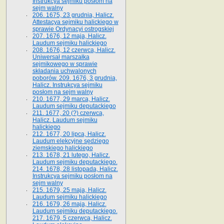
Instrukcya sejmiku posłom na
sejm walny
206. 1675, 23 grudnia, Halicz.
Attestacya sejmiku halickiego w
sprawie Ordynacyi ostrogskiej
207. 1676, 12 maja, Halicz.
Laudum sejmiku halickiego
208. 1676, 12 czerwca, Halicz.
Uniwersał marszałka
sejmikowego w sprawie
składania uchwalonych
poborów. 209. 1676, 3 grudnia,
Halicz. Instrukcya sejmiku
posłom na sejm walny
210. 1677, 29 marca, Halicz.
Laudum sejmiku deputackiego
211. 1677, 20 (?) czerwca,
Halicz. Laudum sejmiku
halickiego
212. 1677, 20 lipca, Halicz.
Laudum elekcyjne sędziego
ziemskiego halickiego
213. 1678, 21 lutego, Halicz.
Laudum sejmiku deputackiego.
214. 1678, 28 listopada, Halicz.
Instrukcya sejmiku posłom na
sejm walny
215. 1679, 25 maja, Halicz.
Laudum sejmiku halickiego
216. 1679, 26 maja, Halicz.
Laudum sejmiku deputackiego.
217. 1679, 5 czerwca, Halicz.