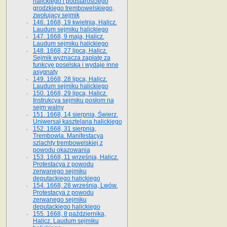
halickiego i podstarościego
grodzkiego trembowelskiego,
zwołujący sejmik
146. 1668, 19 kwietnia, Halicz.
Laudum sejmiku halickiego
147. 1668, 9 maja, Halicz.
Laudum sejmiku halickiego
148. 1668, 27 lipca, Halicz.
Sejmik wyznacza zapłatę za
funkcyę poselską i wydaje inne
asygnaty
149. 1668, 28 lipca, Halicz.
Laudum sejmiku halickiego
150. 1668, 29 lipca, Halicz.
Instrukcya sejmiku posłom na
sejm walny
151. 1668, 14 sierpnia, Świerz.
Uniwersał kasztelana halickiego
152. 1668, 31 sierpnia,
Trembowla. Manifestacya
szlachty trembowelskiej z
powodu okazowania
153. 1668, 11 września, Halicz.
Protestacya z powodu
zerwanego sejmiku
deputackiego halickiego
154. 1668, 28 września, Lwów.
Protestacya z powodu
zerwanego sejmiku
deputackiego halickiego
155. 1668, 8 października,
Halicz. Laudum sejmiku