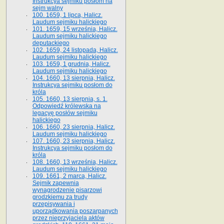
Instrukcya sejmiku posłom na
sejm walny
100. 1659, 1 lipca, Halicz.
Laudum sejmiku halickiego
101. 1659, 15 września, Halicz.
Laudum sejmiku halickiego
deputackiego
102. 1659, 24 listopada, Halicz.
Laudum sejmiku halickiego
103. 1659, 1 grudnia, Halicz.
Laudum sejmiku halickiego
104. 1660, 13 sierpnia, Halicz.
Instrukcya sejmiku posłom do
króla
105. 1660, 13 sierpnia, s. 1.
Odpowiedź królewska na
legacyę posłów sejmiku
halickiego
106. 1660, 23 sierpnia, Halicz.
Laudum sejmiku halickiego
107. 1660, 23 sierpnia, Halicz.
Instrukcya sejmiku posłom do
króla
108. 1660, 13 września, Halicz.
Laudum sejmiku halickiego
109. 1661, 2 marca, Halicz.
Sejmik zapewnia
wynagrodzenie pisarzowi
grodzkiemu za trudy
przepisywania i
uporządkowania poszarpanych
przez nieprzyjaciela aktów