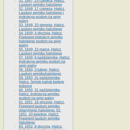
51. 1647, 25 czerwca, Halicz.
Laudum sejmiku halickiego
52. 1648, 17 czerwca, Halicz.
Laudum sejmiku halickiego i
instrukcya postom na sejm
walny
53. 1648, 20 sierpnia, Halicz.
Laudum sejmiku halickiego
54. 1649, 4 stycznia, Halicz.
Fragment instrukcyi sejmiku
halickiego postom na sejm
walny
55. 1649, 15 marca, Halicz.
Laudum sejmiku halickiego
57. 1649, 6 października, Halicz.
Instrukcya sejmiku postom na
sejm walny
58. 1650, 3 lutego, Halicz.
Laudum sejmikuhalickiego
59. 1650, 31 października,
Halicz. Sejmik halicki kwituje
poborcę
60. 1650, 31 października,
Halicz. Instrukcya sejmiku
postom na sejm walny
61. 1651, 16 stycznia, Halicz.
Fragment laudum sejmiku
relacyjnego halickiego. 62.
1651, 20 kwietnia, Halicz.
Fragment laudum sejmiku
halickiego
63. 1652, 8 stycznia, Halicz.