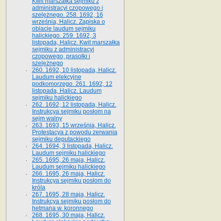
Kwit marszałka sejmiku z
administracyi czopowego i
szelężnego. 258. 1692, 16
września, Halicz. Zapiska o
oblacie laudum sejmiku
halickiego. 259. 1692, 3
listopada, Halicz. Kwit marszałka
sejmiku z administracyi
czopowego, prasołki i
szelężnego
260. 1692, 10 listopada, Halicz.
Laudum elekcyjne
podkomorzego. 261. 1692, 12
listopada, Halicz. Laudum
sejmiku halickiego
262. 1692, 12 listopada, Halicz.
Instrukcya sejmiku posłom na
sejm walny
263. 1693, 15 września, Halicz.
Protestacya z powodu zerwania
sejmiku deputackiego
264. 1694, 3 listopada, Halicz.
Laudum sejmiku halickiego
265. 1695, 26 maja, Halicz.
Laudum sejmiku halickiego
266. 1695, 26 maja, Halicz.
Instrukcya sejmiku posłom do
króla
267. 1695, 28 maja, Halicz.
Instrukcya sejmiku posłom do
hetmana w. koronnego
268. 1695, 30 maja, Halicz.