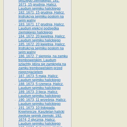
sędziego ziemskiego. 181.
1671, 15 grudnia, Halicz.
Laudum sejmiku halickiego
182. 1671, 15 grudnia, Halicz.
Instrukcya sejmiku posłom na
sejm walny
183. 1671, 17 grudnia, Halicz.
Laudum elekcyi podsędka
ziemskiego halickiego
184. 1672, 20 kwietnia, Halicz.
Laudum sejmiku halickiego
185. 1672, 20 kwietnia, Halicz.
Instrukcya sejmiku posłom na
sejm walny
186. 1672, 7 sierpnia, na zamku
trembowelskim. Laudum
szlachty, która się zamknęła na
zamku trembowelskim przed
nieprzyjacielem
187. 1673, 5 maja, Halicz.
Laudum sejmiku halickiego
188. 1673, 5 czerwca, Halicz.
Laudum sejmiku halickiego
189. 1673, 3 lipca, Halicz.
Laudum sejmiku halickiego
190. 1673, 11 września, Halicz.
Laudum sejmiku halickiego
191. 1673, 10 listopada,
Kniehinicze. Kasztelan halicki
zwołuje sejmik ziemski. 192.
1674, 2 stycznia, Halicz.
Laudum sejmiku halickiego