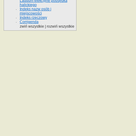
Laudum elekcyjne podsędka
halickiego
Indeks nazw osób i
miejscowości
Indeks rzeczowy
Corrigenda
zwiń wszystkie
|
rozwiń wszystkie