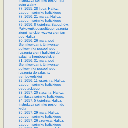
Instrukcya sejmiku posłom na
sejm walny
77. 1655, 28 lipca, Halicz.
Laudum sejmiku halickiego
78. 1656, 21 marca, Halicz.
Laudum sejmiku halickiego
79. 1656, 8 kwietnia, Babuchów.
Pułkownik pospolitego ruszenia
ziemi halickiej wzywa ziemian
pod Halicz
80. 1656, 26 maja, pod
Siemikowcami. Uniwersał
pułkownika pospolitego
ruszenia ziemi halickiej do
szlachty trembowelskiej
81. 1656, 31 maja, pod
Siemikowcami. Uniwersał
pułkownika pospolitego
ruszenia do szlachty
trembowelskiej
82. 1656, 11 września, Halicz.
Laudum sejmiku halickiego
deputackiego
83. 1657, 20 stycznia, Halicz.
Limitacya sejmiku halickiego.
84. 1657, 5 kwietnia, Halicz.
Instrukcya sejmiku posłom do
króla
85. 1657, 29 maja, Halicz.
Laudum sejmiku halickiego
86. 1657, 26 czerwca, Halicz.
Laudum sejmiku halickiego