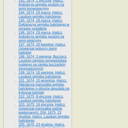
193. 1674, 2 stycznia, Halicz.
Instrukcya sejmiku posłom na
sejm konwokacyjny
194. 1674, 29 marca, Halicz.
Laudum sejmiku halickiego
195. 1674, 29 marca, Halicz.
Deklaracya sejmiku halickiego w
sprawie podatków
196. 1674, 29 marca, Halicz.
Instrukcya sejmiku posłom na
sejm elekcyjny
197. 1674, 20 kwietnia, Halicz.
Uniwersał poborcy ziemi
halickiej
198. 1674, 3 sierpnia, Buczacz.
Laudum ziemian województwa
ruskiego na zamku buczackim
zgromadzonych
199. 1674, 16 sierpnia, Halicz.
Laudum sejmiku halickiego
201. 1674, 10 września, Halicz.
Attestacya marszałka sejmiku
halickiego o obiorze deputata na
trybunał lubelski
202. 1675, 9 stycznia, Halicz.
Laudum sejmiku halickiego
203. 1675, 19 stycznia, Halicz.
Uniwersał marszałka sądów
kapturowych. 204. 1675, 23
grudnia, Halicz. Laudum sejmiku
halickiego
205. 1675, 23 grudnia, Halicz.