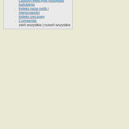
Laudum elekcyjne podsędka
halickiego
Indeks nazw osób i
miejscowości
Indeks rzeczowy
Corrigenda
zwiń wszystkie
|
rozwiń wszystkie