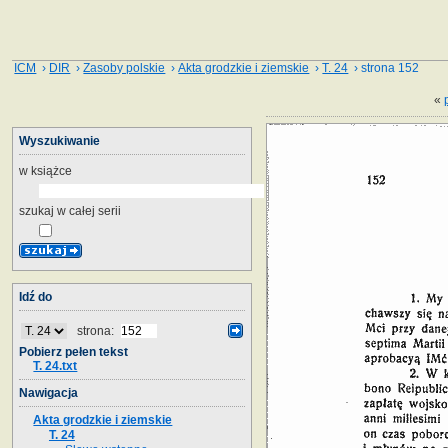
ICM
›
DIR
›
Zasoby polskie
›
Akta grodzkie i ziemskie
›
T. 24
› strona 152
«
Wyszukiwanie
w książce
szukaj w całej serii
Idź do
strona:
Pobierz pełen tekst
T. 24.txt
Nawigacja
Akta grodzkie i ziemskie
T. 24