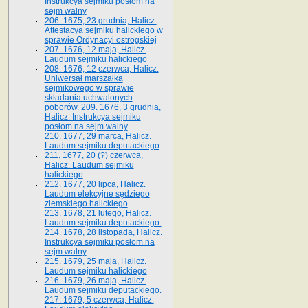
Instrukcya sejmiku posłom na
sejm walny
206. 1675, 23 grudnia, Halicz.
Attestacya sejmiku halickiego w
sprawie Ordynacyi ostrogskiej
207. 1676, 12 maja, Halicz.
Laudum sejmiku halickiego
208. 1676, 12 czerwca, Halicz.
Uniwersał marszałka
sejmikowego w sprawie
składania uchwalonych
poborów. 209. 1676, 3 grudnia,
Halicz. Instrukcya sejmiku
posłom na sejm walny
210. 1677, 29 marca, Halicz.
Laudum sejmiku deputackiego
211. 1677, 20 (?) czerwca,
Halicz. Laudum sejmiku
halickiego
212. 1677, 20 lipca, Halicz.
Laudum elekcyjne sędziego
ziemskiego halickiego
213. 1678, 21 lutego, Halicz.
Laudum sejmiku deputackiego.
214. 1678, 28 listopada, Halicz.
Instrukcya sejmiku posłom na
sejm walny
215. 1679, 25 maja, Halicz.
Laudum sejmiku halickiego
216. 1679, 26 maja, Halicz.
Laudum sejmiku deputackiego.
217. 1679, 5 czerwca, Halicz.