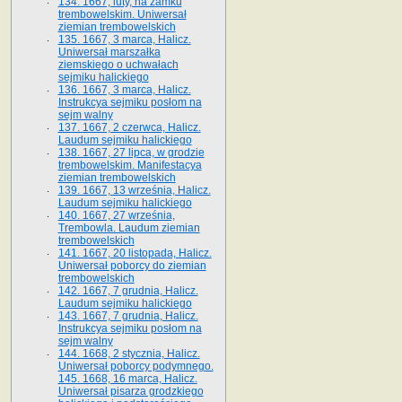
134. 1667, luty, na zamku
trembowelskim. Uniwersał
ziemian trembowelskich
135. 1667, 3 marca, Halicz.
Uniwersał marszałka
ziemskiego o uchwałach
sejmiku halickiego
136. 1667, 3 marca, Halicz.
Instrukcya sejmiku posłom na
sejm walny
137. 1667, 2 czerwca, Halicz.
Laudum sejmiku halickiego
138. 1667, 27 lipca, w grodzie
trembowelskim. Manifestacya
ziemian trembowelskich
139. 1667, 13 września, Halicz.
Laudum sejmiku halickiego
140. 1667, 27 września,
Trembowla. Laudum ziemian
trembowelskich
141. 1667, 20 listopada, Halicz.
Uniwersał poborcy do ziemian
trembowelskich
142. 1667, 7 grudnia, Halicz.
Laudum sejmiku halickiego
143. 1667, 7 grudnia, Halicz.
Instrukcya sejmiku posłom na
sejm walny
144. 1668, 2 stycznia, Halicz.
Uniwersał poborcy podymnego.
145. 1668, 16 marca, Halicz.
Uniwersał pisarza grodzkiego