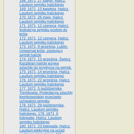
168. 1671, 27 lutego, Halicz.
Laudum sejmiku halickiego
169. 1671, 15 kwietnia, Halicz.
Laudum sejmiku halickiego
170. 1671, 26 maja, Halicz.
Laudum sejmiku halickiego
171. 1671, 12 czerwca, Halicz.
Instrukcya sejmiku posłom do
króla
172. 1671, 12 czerwca, Halicz.
Laudum sejmiku halickiego
173. 1671, 9 września, Lublin.
Uniwersał króla, zwołujący
sejmik halicki
174. 1671, 13 września, Świerz.
Kasztelan halicki wzywa
szlachtę do przybycia na sejmik.
175. 1671, 14 września, Halicz.
Laudum sejmiku halickiego
176. 1671, 22 września, Halicz.
Laudum sejmiku halickiego
177. 1671, 5 października,
Trembowla. Protestacya szlachty
trembowelskiej przeciwko
uchwałom sejmiku
178. 1671, 29 października,
Halicz. Laudum sejmiku
halickiego. 179. 1671, 6
listopada, Halicz. Laudum
sejmiku halickiego
180. 1671, 23 listopada, Halicz.
Laudum elekcyjne na urząd