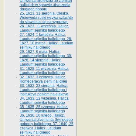
Uniwersał królewski do ziemian
halickich w sprawie uiszczenia
drugiego poboru
25. 1623, 31 sierpnia, Olesko.
Wojewoda ruski wzywa szlachtę
do stawienia się na wyprawę.
26. 1623, 11 września, Halicz.
Laudum sejmiku halickiego
27. 1624, 1 kwietnia, Halicz.
Laudum sejmiku halickiego. 28.
1627, 10 marca, Halicz. Laudum
sejmiku halickiego
29. 1627, 6 maja, Halicz.
Laudum sejmiku halickiego. 30.
1628, 14 sierpnia, Halicz.
Laudum sejmiku halickiego
31. 1628, 11 września, Halicz.
Laudum sejmiku halickiego
32. 1632, 3 czerwca, Halicz.
Konfederacya ziemi halickiej
33. 1632, 23 sierpnia, Halicz.
Laudum sejmiku halickiego i
instrukcya posłom na elekcyę
34. 1633, 12 września, Halicz.
Laudum sejmiku halickiego
35. 1635, 25 czerwca, Halicz.
Laudum sejmiku halickiego
36. 1636, 10 lutego, Halicz.
Uniwersał Zygmunta Świrskiego
poborcy halickiego. 37. 1640, 25
czerwca, Halicz. Laudum
sejmiku halickiego