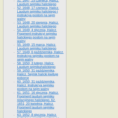
51. 1647, 25 czerwca, Halicz.
Laudum sejmiku halickiego
52. 1648, 17 czerwca, Halicz.
Laudum sejmiku halickiego i
instrukcya postom na sejm
walny
53. 1648, 20 sierpnia, Halicz.
Laudum sejmiku halickiego
54. 1649, 4 stycznia, Halicz.
Fragment instrukcyi sejmiku
halickiego postom na sejm
walny
55. 1649, 15 marca, Halicz.
Laudum sejmiku halickiego
57. 1649, 6 października, Halicz.
Instrukcya sejmiku postom na
sejm walny
58. 1650, 3 lutego, Halicz.
Laudum sejmikuhalickiego
59. 1650, 31 października,
Halicz. Sejmik halicki kwituje
poborcę
60. 1650, 31 października,
Halicz. Instrukcya sejmiku
postom na sejm walny
61. 1651, 16 stycznia, Halicz.
Fragment laudum sejmiku
relacyjnego halickiego. 62.
1651, 20 kwietnia, Halicz.
Fragment laudum sejmiku
halickiego
63. 1652, 8 stycznia, Halicz.