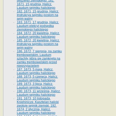
sędziego ziemskiego. 181.
1671, 15 grudnia, Halicz.
Laudum sejmiku halickiego
182. 1671, 15 grudnia, Halicz.
Instrukcya sejmiku posłom na
sejm walny
183. 1671, 17 grudnia, Halicz.
Laudum elekcyi podsędka
ziemskiego halickiego
184. 1672, 20 kwietnia, Halicz.
Laudum sejmiku halickiego
185. 1672, 20 kwietnia, Halicz.
Instrukcya sejmiku posłom na
sejm walny
186. 1672, 7 sierpnia, na zamku
trembowelskim. Laudum
szlachty, która się zamknęła na
zamku trembowelskim przed
nieprzyjacielem
187. 1673, 5 maja, Halicz.
Laudum sejmiku halickiego
188. 1673, 5 czerwca, Halicz.
Laudum sejmiku halickiego
189. 1673, 3 lipca, Halicz.
Laudum sejmiku halickiego
190. 1673, 11 września, Halicz.
Laudum sejmiku halickiego
191. 1673, 10 listopada,
Kniehinicze. Kasztelan halicki
zwołuje sejmik ziemski. 192.
1674, 2 stycznia, Halicz.
Laudum sejmiku halickiego