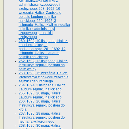
Kwit marszałka sejmiku z
administracyi czopowego i
szelężnego. 258. 1692, 16
września, Halicz. Zapiska o
oblacie laudum sejmiku
halickiego. 259. 1692, 3
listopada, Halicz. Kwit marszałka
sejmiku z administracyi
czopowego, prasołki i
szelężnego
260. 1692, 10 listopada, Halicz.
Laudum elekcyjne
podkomorzego. 261. 1692, 12
listopada, Halicz. Laudum
sejmiku halickiego
262. 1692, 12 listopada, Halicz.
Instrukcya sejmiku posłom na
sejm walny
263. 1693, 15 września, Halicz.
Protestacya z powodu zerwania
sejmiku deputackiego
264. 1694, 3 listopada, Halicz.
Laudum sejmiku halickiego
265. 1695, 26 maja, Halicz.
Laudum sejmiku halickiego
266. 1695, 26 maja, Halicz.
Instrukcya sejmiku posłom do
króla
267. 1695, 28 maja, Halicz.
Instrukcya sejmiku posłom do
hetmana w. koronnego
268. 1695, 30 maja, Halicz.