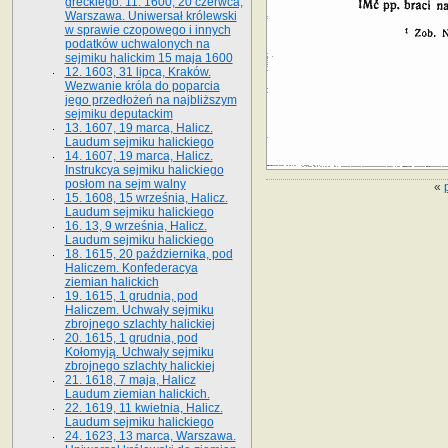
greckiego. 11. 1600, 20 czerwca,
Warszawa. Uniwersał królewski
w sprawie czopowego i innych
podatków uchwalonych na
sejmiku halickim 15 maja 1600
12. 1603, 31 lipca, Kraków.
Wezwanie króla do poparcia
jego przedłożeń na najbliższym
sejmiku deputackim
13. 1607, 19 marca, Halicz.
Laudum sejmiku halickiego
14. 1607, 19 marca, Halicz.
Instrukcya sejmiku halickiego
posłom na sejm walny
«
15. 1608, 15 września, Halicz.
Laudum sejmiku halickiego
16. 13, 9 września, Halicz.
Laudum sejmiku halickiego
18. 1615, 20 października, pod
Haliczem. Konfederacya
ziemian halickich
19. 1615, 1 grudnia, pod
Haliczem. Uchwały sejmiku
zbrojnego szlachty halickiej
20. 1615, 1 grudnia, pod
Kołomyją. Uchwały sejmiku
zbrojnego szlachty halickiej
21. 1618, 7 maja, Halicz
Laudum ziemian halickich.
22. 1619, 11 kwietnia, Halicz.
Laudum sejmiku halickiego
24. 1623, 13 marca, Warszawa.