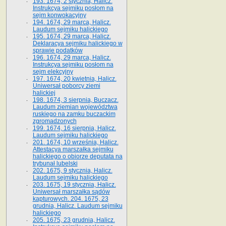
193. 1674, 2 stycznia, Halicz.
Instrukcya sejmiku posłom na
sejm konwokacyjny
194. 1674, 29 marca, Halicz.
Laudum sejmiku halickiego
195. 1674, 29 marca, Halicz.
Deklaracya sejmiku halickiego w
sprawie podatków
196. 1674, 29 marca, Halicz.
Instrukcya sejmiku posłom na
sejm elekcyjny
197. 1674, 20 kwietnia, Halicz.
Uniwersał poborcy ziemi
halickiej
198. 1674, 3 sierpnia, Buczacz.
Laudum ziemian województwa
ruskiego na zamku buczackim
zgromadzonych
199. 1674, 16 sierpnia, Halicz.
Laudum sejmiku halickiego
201. 1674, 10 września, Halicz.
Attestacya marszałka sejmiku
halickiego o obiorze deputata na
trybunał lubelski
202. 1675, 9 stycznia, Halicz.
Laudum sejmiku halickiego
203. 1675, 19 stycznia, Halicz.
Uniwersał marszałka sądów
kapturowych. 204. 1675, 23
grudnia, Halicz. Laudum sejmiku
halickiego
205. 1675, 23 grudnia, Halicz.