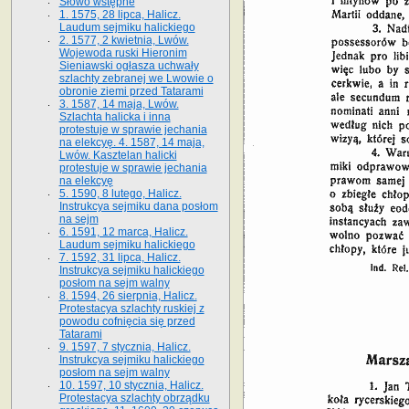
Słowo wstępne
1. 1575, 28 lipca, Halicz.
Laudum sejmiku halickiego
2. 1577, 2 kwietnia, Lwów.
Wojewoda ruski Hieronim
Sieniawski ogłasza uchwały
szlachty zebranej we Lwowie o
obronie ziemi przed Tatarami
3. 1587, 14 maja, Lwów.
Szlachta halicka i inna
protestuje w sprawie jechania
na elekcyę. 4. 1587, 14 maja,
Lwów. Kasztelan halicki
protestuje w sprawie jechania
na elekcyę
5. 1590, 8 lutego, Halicz.
Instrukcya sejmiku dana posłom
na sejm
6. 1591, 12 marca, Halicz.
Laudum sejmiku halickiego
7. 1592, 31 lipca, Halicz.
Instrukcya sejmiku halickiego
posłom na sejm walny
8. 1594, 26 sierpnia, Halicz.
Protestacya szlachty ruskiej z
powodu cofnięcia się przed
Tatarami
9. 1597, 7 stycznia, Halicz.
Instrukcya sejmiku halickiego
posłom na sejm walny
10. 1597, 10 stycznia, Halicz.
Protestacya szlachty obrządku