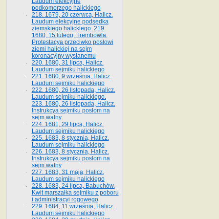
Laudum elekcyjne
podkomorzego halickiego
218. 1679, 20 czerwca, Halicz.
Laudum elekcyjne podsędka
ziemskiego halickiego. 219.
1680, 15 lutego, Trembowla.
Protestacya przeciwko posłowi
ziemi halickiej na sejm
koronacyjny wysłanemu
220. 1680, 31 lipca, Halicz.
Laudum sejmiku halickiego
221. 1680, 9 września, Halicz.
Laudum sejmiku halickiego
222. 1680, 26 listopada, Halicz.
Laudum sejmiku halickiego.
223. 1680, 26 listopada, Halicz.
Instrukcya sejmiku posłom na
sejm walny
224. 1681, 29 lipca, Halicz.
Laudum sejmiku halickiego
225. 1683, 8 stycznia, Halicz.
Laudum sejmiku halickiego
226. 1683, 8 stycznia, Halicz.
Instrukcya sejmiku posłom na
sejm walny
227. 1683, 31 maja, Halicz.
Laudum sejmiku halickiego
228. 1683, 24 lipca, Babuchów.
Kwit marszałka sejmiku z poboru
i administracyi rogowego
229. 1684, 11 września, Halicz.
Laudum sejmiku halickiego