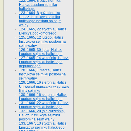
122. 1664, 8 października,
Halicz. Laudum sejmiku
halickiego
123. 1664, 8 października,
Halicz. Instrukcya sejmiku
halickiego posłom na sejm
walny
124. 1665, 22 stycznia, Halicz.
Elekcya podkomorzego
125. 1665, 12 lutego, Halicz.
Instrukcya sejmiku posłom na
sejm walny
126. 1665, 30 lipca, Halicz.
Laudum sejmiku halickiego
127. 1665, 14 września, Halicz.
Laudum sejmiku halickiego
deputackiego
128. 1666, 1 marca, Halicz.
Instrukcya sejmiku posłom na
sejm walny
129. 1666, 16 sierpnia, Halicz.
Uniwersał marszałka w sprawie
limity sejmiku
130. 1666, 16 sierpnia, Halicz.
Laudum sejmiku halickiego
131. 1666, 22 września, Halicz.
Laudum sejmiku halickiego
132. 1666, 20 (sic) września,
Halicz. Instrukcya sejmiku
posłom na sejm walny
133. 1667, 13 stycznia, Halicz.
Limitacya sejmiku halickiego