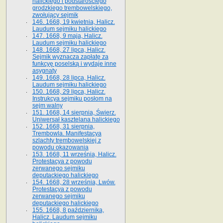
halickiego i podstarościego
grodzkiego trembowelskiego,
zwołujący sejmik
146. 1668, 19 kwietnia, Halicz.
Laudum sejmiku halickiego
147. 1668, 9 maja, Halicz.
Laudum sejmiku halickiego
148. 1668, 27 lipca, Halicz.
Sejmik wyznacza zapłatę za
funkcyę poselską i wydaje inne
asygnaty
149. 1668, 28 lipca, Halicz.
Laudum sejmiku halickiego
150. 1668, 29 lipca, Halicz.
Instrukcya sejmiku posłom na
sejm walny
151. 1668, 14 sierpnia, Świerz.
Uniwersał kasztelana halickiego
152. 1668, 31 sierpnia,
Trembowla. Manifestacya
szlachty trembowelskiej z
powodu okazowania
153. 1668, 11 września, Halicz.
Protestacya z powodu
zerwanego sejmiku
deputackiego halickiego
154. 1668, 28 września, Lwów.
Protestacya z powodu
zerwanego sejmiku
deputackiego halickiego
155. 1668, 8 października,
Halicz. Laudum sejmiku