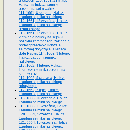
grodzkich. 110. 1661, 21 maja,
Halicz. Instrukcya sejmiku
posłom na sejm walny
111. 1661, 8 sierpnia, Halicz.
Laudum sejmiku halickiego
112. 1661, 12 września, Halicz.
Laudum sejmiku halickiego
deputackiego
113. 1661, 12 września, Halicz.
Ziemianie haliccy na sejmiku
halickim zgromadzeni zakładają
protest przeciwko uchwale
sejmowej dotyczącej alienacyi
dóbr Rzptej. 114. 1662, 3 lutego,
Halicz. Laudum sejmiku
halickiego
115. 1662, 4 lutego, Halicz.
Instrukcya sejmiku posłom na
sejm walny
116. 1662, 5 czerwca, Halicz.
Laudum sejmiku halickiego
relacyjnego
117. 1662, 7 lipca, Halicz.
Laudum sejmiku halickiego
118. 1663, 10 września, Halicz.
Laudum sejmiku halickiego
119. 1663, 11 września, Halicz.
Laudum sejmiku halickiego
120. 1664, 4 czerwca, Halicz.
Laudum sejmiku halickiego
121. 1664, 15 września, Halicz.
Laudum sejmiku halickiego.