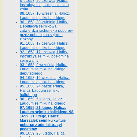
87. 1657, 26 czerwca, Halicz.
Instrukcya sejmiku posłom do
króla
88. 1657, 10 września, Halicz.
Laudum sejmiku halickiego
90. 1658, 30 kwietnia, Halicz.
Deputacya sejmikowa
zatwierdza rachunek z poborów
przez poborcę na sejmiku
złożony
91. 1658, 17 czerwca, Halicz.
Laudum sejmiku halickiego
92. 1658, 17 czerwca, Halicz.
Instrukcya sejmiku posłom na
sejm walny
93. 1658, 9 września, Halicz.
Laudum sejmiku halickiego
deputackiego
94. 1658, 16 września, Halicz.
Laudum sejmiku halickiego
95. 1658, 24 października,
Halicz. Laudum sejmiku
halickiego
96. 1659, 5 lutego, Halicz.
Laudum sejmiku halickiego
97. 1659, 21 lutego, Halicz.
Laudum sejmiku halickiego. 98.
1659, 21 lutego, Halicz.
Marszałek sejmiku kwituje
poborcę z administracyi
podatków
99. 1659, 25 lutego, Halicz.