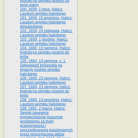
Instrukcya sejmiku posłom na
sejm walny
100. 1659, 1 lipca, Halicz.
Laudum sejmiku halickiego
101. 1659, 15 września, Halicz.
Laudum sejmiku halickiego
deputackiego
102. 1659, 24 listopada, Halicz.
Laudum sejmiku halickiego
103. 1659, 1 grudnia, Halicz.
Laudum sejmiku halickiego
104. 1660, 13 sierpnia, Halicz.
Instrukcya sejmiku posłom do
króla
105. 1660, 13 sierpnia, s. 1.
Odpowiedź królewska na
legacyę posłów sejmiku
halickiego
106. 1660, 23 sierpnia, Halicz.
Laudum sejmiku halickiego
107. 1660, 23 sierpnia, Halicz.
Instrukcya sejmiku posłom do
króla
108. 1660, 13 września, Halicz.
Laudum sejmiku halickiego
109. 1661, 2 marca, Halicz.
Sejmik zapewnia
wynagrodzenie pisarzowi
grodzkiemu za trudy
przepisywania i
uporządkowania poszarpanych
przez nieprzyjaciela aktów