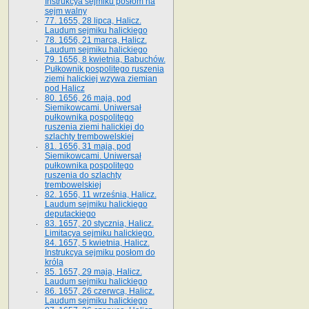
Instrukcya sejmiku posłom na
sejm walny
77. 1655, 28 lipca, Halicz.
Laudum sejmiku halickiego
78. 1656, 21 marca, Halicz.
Laudum sejmiku halickiego
79. 1656, 8 kwietnia, Babuchów.
Pułkownik pospolitego ruszenia
ziemi halickiej wzywa ziemian
pod Halicz
80. 1656, 26 maja, pod
Siemikowcami. Uniwersał
pułkownika pospolitego
ruszenia ziemi halickiej do
szlachty trembowelskiej
81. 1656, 31 maja, pod
Siemikowcami. Uniwersał
pułkownika pospolitego
ruszenia do szlachty
trembowelskiej
82. 1656, 11 września, Halicz.
Laudum sejmiku halickiego
deputackiego
83. 1657, 20 stycznia, Halicz.
Limitacya sejmiku halickiego.
84. 1657, 5 kwietnia, Halicz.
Instrukcya sejmiku posłom do
króla
85. 1657, 29 maja, Halicz.
Laudum sejmiku halickiego
86. 1657, 26 czerwca, Halicz.
Laudum sejmiku halickiego