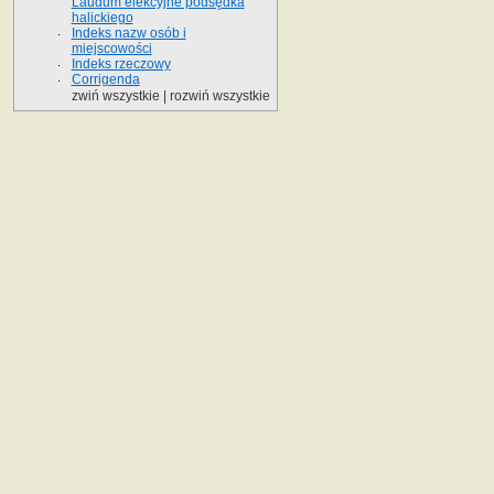
Laudum elekcyjne podsędka
halickiego
Indeks nazw osób i
miejscowości
Indeks rzeczowy
Corrigenda
zwiń wszystkie
|
rozwiń wszystkie