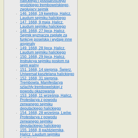
halickiego i podstarościego
grodzkiego trembowelskiego,
zwołujący sejmik
146. 1668, 19 kwietnia, Halicz.
Laudum sejmiku halickiego
147. 1668, 9 maja, Halicz.
Laudum sejmiku halickiego
148. 1668, 27 lipca, Halicz.
Sejmik wyznacza zapłatę za
funkcyę poselską i wydaje inne
asygnaty
149. 1668, 28 lipca, Halicz.
Laudum sejmiku halickiego
150. 1668, 29 lipca, Halicz.
Instrukcya sejmiku posłom na
sejm walny
151. 1668, 14 sierpnia, Świerz.
Uniwersał kasztelana halickiego
152. 1668, 31 sierpnia,
Trembowla. Manifestacya
szlachty trembowelskiej z
powodu okazowania
153. 1668, 11 września, Halicz.
Protestacya z powodu
zerwanego sejmiku
deputackiego halickiego
154. 1668, 28 września, Lwów.
Protestacya z powodu
zerwanego sejmiku
deputackiego halickiego
155. 1668, 8 października,
Halicz. Laudum sejmiku