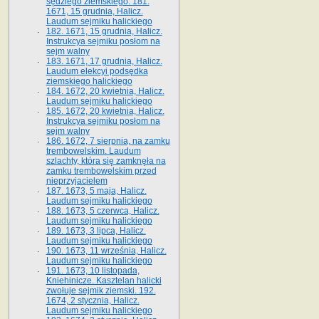
sędziego ziemskiego. 181.
1671, 15 grudnia, Halicz.
Laudum sejmiku halickiego
182. 1671, 15 grudnia, Halicz.
Instrukcya sejmiku posłom na
sejm walny
183. 1671, 17 grudnia, Halicz.
Laudum elekcyi podsędka
ziemskiego halickiego
184. 1672, 20 kwietnia, Halicz.
Laudum sejmiku halickiego
185. 1672, 20 kwietnia, Halicz.
Instrukcya sejmiku posłom na
sejm walny
186. 1672, 7 sierpnia, na zamku
trembowelskim. Laudum
szlachty, która się zamknęła na
zamku trembowelskim przed
nieprzyjacielem
187. 1673, 5 maja, Halicz.
Laudum sejmiku halickiego
188. 1673, 5 czerwca, Halicz.
Laudum sejmiku halickiego
189. 1673, 3 lipca, Halicz.
Laudum sejmiku halickiego
190. 1673, 11 września, Halicz.
Laudum sejmiku halickiego
191. 1673, 10 listopada,
Kniehinicze. Kasztelan halicki
zwołuje sejmik ziemski. 192.
1674, 2 stycznia, Halicz.
Laudum sejmiku halickiego