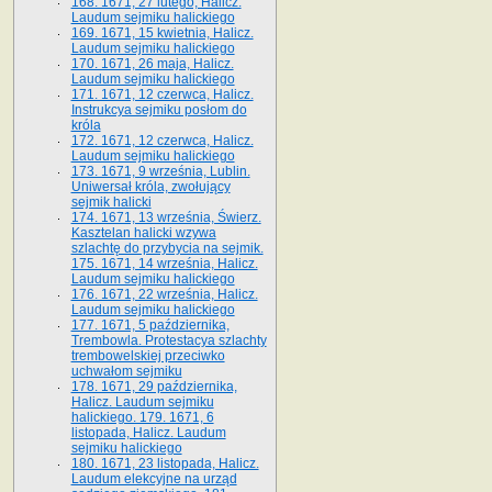
168. 1671, 27 lutego, Halicz.
Laudum sejmiku halickiego
169. 1671, 15 kwietnia, Halicz.
Laudum sejmiku halickiego
170. 1671, 26 maja, Halicz.
Laudum sejmiku halickiego
171. 1671, 12 czerwca, Halicz.
Instrukcya sejmiku posłom do
króla
172. 1671, 12 czerwca, Halicz.
Laudum sejmiku halickiego
173. 1671, 9 września, Lublin.
Uniwersał króla, zwołujący
sejmik halicki
174. 1671, 13 września, Świerz.
Kasztelan halicki wzywa
szlachtę do przybycia na sejmik.
175. 1671, 14 września, Halicz.
Laudum sejmiku halickiego
176. 1671, 22 września, Halicz.
Laudum sejmiku halickiego
177. 1671, 5 października,
Trembowla. Protestacya szlachty
trembowelskiej przeciwko
uchwałom sejmiku
178. 1671, 29 października,
Halicz. Laudum sejmiku
halickiego. 179. 1671, 6
listopada, Halicz. Laudum
sejmiku halickiego
180. 1671, 23 listopada, Halicz.
Laudum elekcyjne na urząd