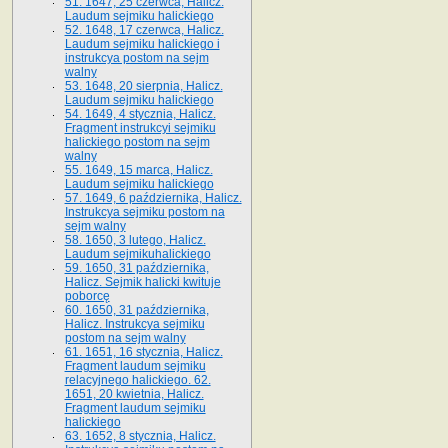
51. 1647, 25 czerwca, Halicz.
Laudum sejmiku halickiego
52. 1648, 17 czerwca, Halicz.
Laudum sejmiku halickiego i
instrukcya postom na sejm
walny
53. 1648, 20 sierpnia, Halicz.
Laudum sejmiku halickiego
54. 1649, 4 stycznia, Halicz.
Fragment instrukcyi sejmiku
halickiego postom na sejm
walny
55. 1649, 15 marca, Halicz.
Laudum sejmiku halickiego
57. 1649, 6 października, Halicz.
Instrukcya sejmiku postom na
sejm walny
58. 1650, 3 lutego, Halicz.
Laudum sejmikuhalickiego
59. 1650, 31 października,
Halicz. Sejmik halicki kwituje
poborcę
60. 1650, 31 października,
Halicz. Instrukcya sejmiku
postom na sejm walny
61. 1651, 16 stycznia, Halicz.
Fragment laudum sejmiku
relacyjnego halickiego. 62.
1651, 20 kwietnia, Halicz.
Fragment laudum sejmiku
halickiego
63. 1652, 8 stycznia, Halicz.