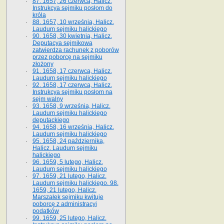
87. 1657, 26 czerwca, Halicz.
Instrukcya sejmiku posłom do
króla
88. 1657, 10 września, Halicz.
Laudum sejmiku halickiego
90. 1658, 30 kwietnia, Halicz.
Deputacya sejmikowa
zatwierdza rachunek z poborów
przez poborcę na sejmiku
złożony
91. 1658, 17 czerwca, Halicz.
Laudum sejmiku halickiego
92. 1658, 17 czerwca, Halicz.
Instrukcya sejmiku posłom na
sejm walny
93. 1658, 9 września, Halicz.
Laudum sejmiku halickiego
deputackiego
94. 1658, 16 września, Halicz.
Laudum sejmiku halickiego
95. 1658, 24 października,
Halicz. Laudum sejmiku
halickiego
96. 1659, 5 lutego, Halicz.
Laudum sejmiku halickiego
97. 1659, 21 lutego, Halicz.
Laudum sejmiku halickiego. 98.
1659, 21 lutego, Halicz.
Marszałek sejmiku kwituje
poborcę z administracyi
podatków
99. 1659, 25 lutego, Halicz.