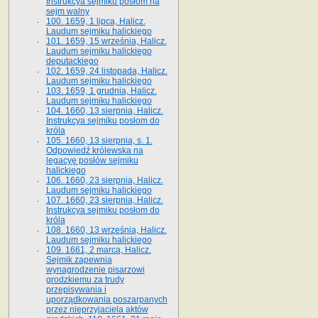
Instrukcya sejmiku posłom na
sejm walny
100. 1659, 1 lipca, Halicz.
Laudum sejmiku halickiego
101. 1659, 15 września, Halicz.
Laudum sejmiku halickiego
deputackiego
102. 1659, 24 listopada, Halicz.
Laudum sejmiku halickiego
103. 1659, 1 grudnia, Halicz.
Laudum sejmiku halickiego
104. 1660, 13 sierpnia, Halicz.
Instrukcya sejmiku posłom do
króla
105. 1660, 13 sierpnia, s. 1.
Odpowiedź królewska na
legacyę posłów sejmiku
halickiego
106. 1660, 23 sierpnia, Halicz.
Laudum sejmiku halickiego
107. 1660, 23 sierpnia, Halicz.
Instrukcya sejmiku posłom do
króla
108. 1660, 13 września, Halicz.
Laudum sejmiku halickiego
109. 1661, 2 marca, Halicz.
Sejmik zapewnia
wynagrodzenie pisarzowi
grodzkiemu za trudy
przepisywania i
uporządkowania poszarpanych
przez nieprzyjaciela aktów