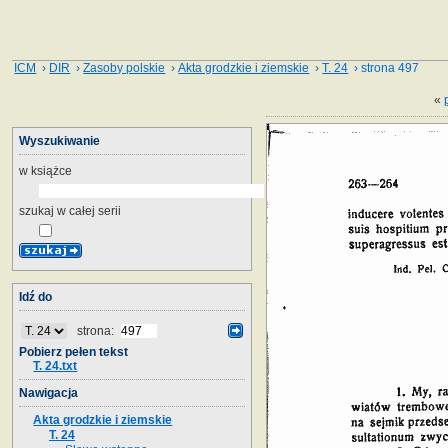
ICM
›
DIR
›
Zasoby polskie
›
Akta grodzkie i ziemskie
›
T. 24
› strona 497
«
Wyszukiwanie
w książce
szukaj w całej serii
Idź do
strona:
Pobierz pełen tekst
T. 24.txt
Nawigacja
Akta grodzkie i ziemskie
T. 24