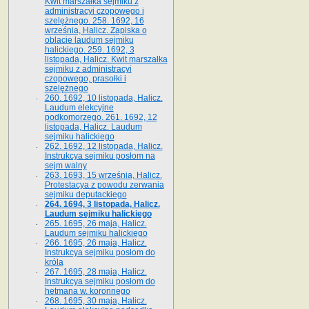
Kwit marszałka sejmiku z
administracyi czopowego i
szelężnego. 258. 1692, 16
września, Halicz. Zapiska o
oblacie laudum sejmiku
halickiego. 259. 1692, 3
listopada, Halicz. Kwit marszałka
sejmiku z administracyi
czopowego, prasołki i
szelężnego
260. 1692, 10 listopada, Halicz.
Laudum elekcyjne
podkomorzego. 261. 1692, 12
listopada, Halicz. Laudum
sejmiku halickiego
262. 1692, 12 listopada, Halicz.
Instrukcya sejmiku posłom na
sejm walny
263. 1693, 15 września, Halicz.
Protestacya z powodu zerwania
sejmiku deputackiego
264. 1694, 3 listopada, Halicz.
Laudum sejmiku halickiego
265. 1695, 26 maja, Halicz.
Laudum sejmiku halickiego
266. 1695, 26 maja, Halicz.
Instrukcya sejmiku posłom do
króla
267. 1695, 28 maja, Halicz.
Instrukcya sejmiku posłom do
hetmana w. koronnego
268. 1695, 30 maja, Halicz.