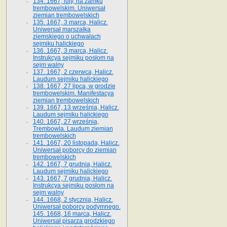
134. 1667, luty, na zamku
trembowelskim. Uniwersał
ziemian trembowelskich
135. 1667, 3 marca, Halicz.
Uniwersał marszałka
ziemskiego o uchwałach
sejmiku halickiego
136. 1667, 3 marca, Halicz.
Instrukcya sejmiku posłom na
sejm walny
137. 1667, 2 czerwca, Halicz.
Laudum sejmiku halickiego
138. 1667, 27 lipca, w grodzie
trembowelskim. Manifestacya
ziemian trembowelskich
139. 1667, 13 września, Halicz.
Laudum sejmiku halickiego
140. 1667, 27 września,
Trembowla. Laudum ziemian
trembowelskich
141. 1667, 20 listopada, Halicz.
Uniwersał poborcy do ziemian
trembowelskich
142. 1667, 7 grudnia, Halicz.
Laudum sejmiku halickiego
143. 1667, 7 grudnia, Halicz.
Instrukcya sejmiku posłom na
sejm walny
144. 1668, 2 stycznia, Halicz.
Uniwersał poborcy podymnego.
145. 1668, 16 marca, Halicz.
Uniwersał pisarza grodzkiego