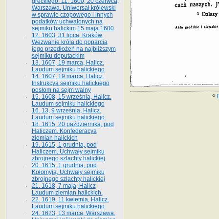
greckiego. 11. 1600, 20 czerwca,
Warszawa. Uniwersał królewski
w sprawie czopowego i innych
podatków uchwalonych na
sejmiku halickim 15 maja 1600
12. 1603, 31 lipca, Kraków.
Wezwanie króla do poparcia
jego przedłożeń na najbliższym
sejmiku deputackim
13. 1607, 19 marca, Halicz.
Laudum sejmiku halickiego
14. 1607, 19 marca, Halicz.
Instrukcya sejmiku halickiego
posłom na sejm walny
«
15. 1608, 15 września, Halicz.
Laudum sejmiku halickiego
16. 13, 9 września, Halicz.
Laudum sejmiku halickiego
18. 1615, 20 października, pod
Haliczem. Konfederacya
ziemian halickich
19. 1615, 1 grudnia, pod
Haliczem. Uchwały sejmiku
zbrojnego szlachty halickiej
20. 1615, 1 grudnia, pod
Kołomyją. Uchwały sejmiku
zbrojnego szlachty halickiej
21. 1618, 7 maja, Halicz
Laudum ziemian halickich.
22. 1619, 11 kwietnia, Halicz.
Laudum sejmiku halickiego
24. 1623, 13 marca, Warszawa.