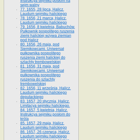
Instrukcya sejmiku posłom na
sejm walny
77. 1655, 28 lipca, Halicz.
Laudum sejmiku halickiego
78. 1656, 21 marca, Halicz.
Laudum sejmiku halickiego
79. 1656, 8 kwietnia, Babuchów.
Pułkownik pospolitego ruszenia
ziemi halickiej wzywa ziemian
pod Halicz
80. 1656, 26 maja, pod
Siemikowcami. Uniwersał
pułkownika pospolitego
ruszenia ziemi halickiej do
szlachty trembowelskiej
81. 1656, 31 maja, pod
Siemikowcami. Uniwersał
pułkownika pospolitego
ruszenia do szlachty
trembowelskiej
82. 1656, 11 września, Halicz.
Laudum sejmiku halickiego
deputackiego
83. 1657, 20 stycznia, Halicz.
Limitacya sejmiku halickiego.
84. 1657, 5 kwietnia, Halicz.
Instrukcya sejmiku posłom do
króla
85. 1657, 29 maja, Halicz.
Laudum sejmiku halickiego
86. 1657, 26 czerwca, Halicz.
Laudum sejmiku halickiego