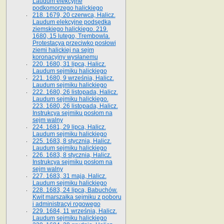
Laudum elekcyjne
podkomorzego halickiego
218. 1679, 20 czerwca, Halicz.
Laudum elekcyjne podsędka
ziemskiego halickiego. 219.
1680, 15 lutego, Trembowla.
Protestacya przeciwko posłowi
ziemi halickiej na sejm
koronacyjny wysłanemu
220. 1680, 31 lipca, Halicz.
Laudum sejmiku halickiego
221. 1680, 9 września, Halicz.
Laudum sejmiku halickiego
222. 1680, 26 listopada, Halicz.
Laudum sejmiku halickiego.
223. 1680, 26 listopada, Halicz.
Instrukcya sejmiku posłom na
sejm walny
224. 1681, 29 lipca, Halicz.
Laudum sejmiku halickiego
225. 1683, 8 stycznia, Halicz.
Laudum sejmiku halickiego
226. 1683, 8 stycznia, Halicz.
Instrukcya sejmiku posłom na
sejm walny
227. 1683, 31 maja, Halicz.
Laudum sejmiku halickiego
228. 1683, 24 lipca, Babuchów.
Kwit marszałka sejmiku z poboru
i administracyi rogowego
229. 1684, 11 września, Halicz.
Laudum sejmiku halickiego