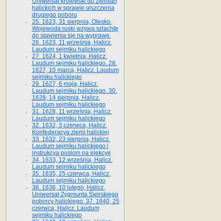
Uniwersał królewski do ziemian
halickich w sprawie uiszczenia
drugiego poboru
25. 1623, 31 sierpnia, Olesko.
Wojewoda ruski wzywa szlachtę
do stawienia się na wyprawę.
26. 1623, 11 września, Halicz.
Laudum sejmiku halickiego
27. 1624, 1 kwietnia, Halicz.
Laudum sejmiku halickiego. 28.
1627, 10 marca, Halicz. Laudum
sejmiku halickiego
29. 1627, 6 maja, Halicz.
Laudum sejmiku halickiego. 30.
1628, 14 sierpnia, Halicz.
Laudum sejmiku halickiego
31. 1628, 11 września, Halicz.
Laudum sejmiku halickiego
32. 1632, 3 czerwca, Halicz.
Konfederacya ziemi halickiej
33. 1632, 23 sierpnia, Halicz.
Laudum sejmiku halickiego i
instrukcya posłom na elekcyę
34. 1633, 12 września, Halicz.
Laudum sejmiku halickiego
35. 1635, 25 czerwca, Halicz.
Laudum sejmiku halickiego
36. 1636, 10 lutego, Halicz.
Uniwersał Zygmunta Świrskiego
poborcy halickiego. 37. 1640, 25
czerwca, Halicz. Laudum
sejmiku halickiego