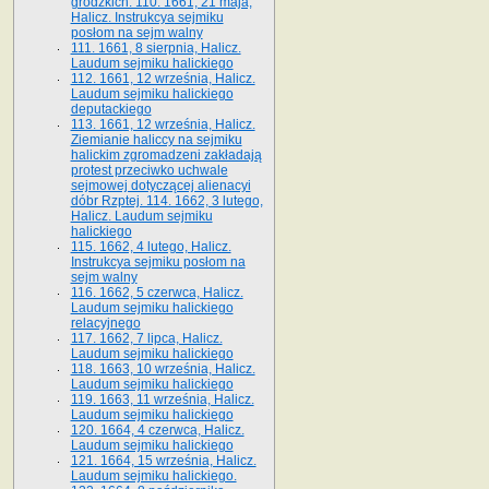
grodzkich. 110. 1661, 21 maja,
Halicz. Instrukcya sejmiku
posłom na sejm walny
111. 1661, 8 sierpnia, Halicz.
Laudum sejmiku halickiego
112. 1661, 12 września, Halicz.
Laudum sejmiku halickiego
deputackiego
113. 1661, 12 września, Halicz.
Ziemianie haliccy na sejmiku
halickim zgromadzeni zakładają
protest przeciwko uchwale
sejmowej dotyczącej alienacyi
dóbr Rzptej. 114. 1662, 3 lutego,
Halicz. Laudum sejmiku
halickiego
115. 1662, 4 lutego, Halicz.
Instrukcya sejmiku posłom na
sejm walny
116. 1662, 5 czerwca, Halicz.
Laudum sejmiku halickiego
relacyjnego
117. 1662, 7 lipca, Halicz.
Laudum sejmiku halickiego
118. 1663, 10 września, Halicz.
Laudum sejmiku halickiego
119. 1663, 11 września, Halicz.
Laudum sejmiku halickiego
120. 1664, 4 czerwca, Halicz.
Laudum sejmiku halickiego
121. 1664, 15 września, Halicz.
Laudum sejmiku halickiego.