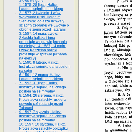
Słowo wstępne
1. 1575, 28 lipca, Halicz.
Laudum sejmiku halickiego
2. 1577, 2 kwietnia, Lwów.
Wojewoda ruski Hieronim
Sieniawski ogłasza uchwały
szlachty zebranej we Lwowie o
obronie ziemi przed Tatarami
3. 1587, 14 maja, Lwów.
Szlachta halicka i inna
protestuje w sprawie jechania
na elekcyę. 4. 1587, 14 maja,
Lwów. Kasztelan halicki
protestuje w sprawie jechania
na elekcyę
5. 1590, 8 lutego, Halicz.
Instrukcya sejmiku dana posłom
na sejm
6. 1591, 12 marca, Halicz.
Laudum sejmiku halickiego
7. 1592, 31 lipca, Halicz.
Instrukcya sejmiku halickiego
posłom na sejm walny
8. 1594, 26 sierpnia, Halicz.
Protestacya szlachty ruskiej z
powodu cofnięcia się przed
Tatarami
9. 1597, 7 stycznia, Halicz.
Instrukcya sejmiku halickiego
posłom na sejm walny
10. 1597, 10 stycznia, Halicz.
Protestacya szlachty obrządku