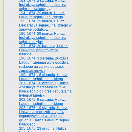
193. 1674, 2 stycznia, Halicz.
Instrukcya sejmiku posłom na
sejm konwokacyjny
194. 1674, 29 marca, Halicz.
Laudum sejmiku halickiego
195. 1674, 29 marca, Halicz.
Deklaracya sejmiku halickiego w
sprawie podatków
196. 1674, 29 marca, Halicz.
Instrukcya sejmiku posłom na
sejm elekcyjny
197. 1674, 20 kwietnia, Halicz.
Uniwersał poborcy ziemi
halickiej
198. 1674, 3 sierpnia, Buczacz.
Laudum ziemian województwa
ruskiego na zamku buczackim
zgromadzonych
199. 1674, 16 sierpnia, Halicz.
Laudum sejmiku halickiego
201. 1674, 10 września, Halicz.
Attestacya marszałka sejmiku
halickiego o obiorze deputata na
trybunał lubelski
202. 1675, 9 stycznia, Halicz.
Laudum sejmiku halickiego
203. 1675, 19 stycznia, Halicz.
Uniwersał marszałka sądów
kapturowych. 204. 1675, 23
grudnia, Halicz. Laudum sejmiku
halickiego
205. 1675, 23 grudnia, Halicz.