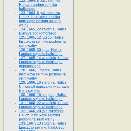
122. 1664, 8 października,
Halicz. Laudum sejmiku
halickiego
123. 1664, 8 października,
Halicz. Instrukcya sejmiku
halickiego posłom na sejm
walny
124. 1665, 22 stycznia, Halicz.
Elekcya podkomorzego
125. 1665, 12 lutego, Halicz.
Instrukcya sejmiku posłom na
sejm walny
126. 1665, 30 lipca, Halicz.
Laudum sejmiku halickiego
127. 1665, 14 września, Halicz.
Laudum sejmiku halickiego
deputackiego
128. 1666, 1 marca, Halicz.
Instrukcya sejmiku posłom na
sejm walny
129. 1666, 16 sierpnia, Halicz.
Uniwersał marszałka w sprawie
limity sejmiku
130. 1666, 16 sierpnia, Halicz.
Laudum sejmiku halickiego
131. 1666, 22 września, Halicz.
Laudum sejmiku halickiego
132. 1666, 20 (sic) września,
Halicz. Instrukcya sejmiku
posłom na sejm walny
133. 1667, 13 stycznia, Halicz.
Limitacya sejmiku halickiego