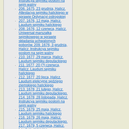
Instrukcya sejmiku posłom na
sejm walny
206. 1675, 23 grudnia, Halicz.
Attestacya sejmiku halickiego w
sprawie Ordynacyi ostrogskiej
207. 1676, 12 maja, Halicz.
Laudum sejmiku halickiego
208. 1676, 12 czerwca, Halicz.
Uniwersał marszałka
sejmikowego w sprawie
składania uchwalonych
poborów. 209. 1676, 3 grudnia,
Halicz. Instrukcya sejmiku
posłom na sejm walny
210. 1677, 29 marca, Halicz.
Laudum sejmiku deputackiego
211. 1677, 20 (?) czerwca,
Halicz. Laudum sejmiku
halickiego
212. 1677, 20 lipca, Halicz.
Laudum elekcyjne sędziego
ziemskiego halickiego
213. 1678, 21 lutego, Halicz.
Laudum sejmiku deputackiego.
214. 1678, 28 listopada, Halicz.
Instrukcya sejmiku posłom na
sejm walny
215. 1679, 25 maja, Halicz.
Laudum sejmiku halickiego
216. 1679, 26 maja, Halicz.
Laudum sejmiku deputackiego.
217. 1679, 5 czerwca, Halicz.