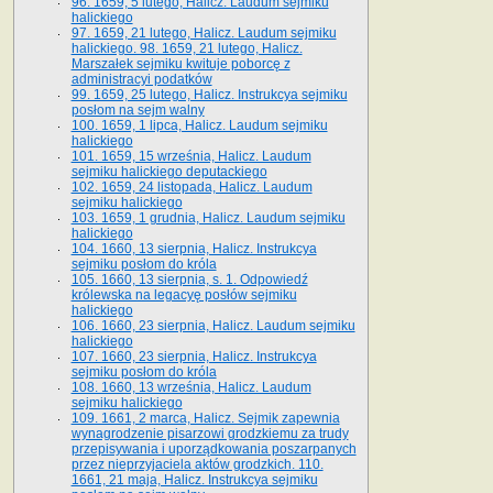
96. 1659, 5 lutego, Halicz. Laudum sejmiku
halickiego
97. 1659, 21 lutego, Halicz. Laudum sejmiku
halickiego. 98. 1659, 21 lutego, Halicz.
Marszałek sejmiku kwituje poborcę z
administracyi podatków
99. 1659, 25 lutego, Halicz. Instrukcya sejmiku
posłom na sejm walny
100. 1659, 1 lipca, Halicz. Laudum sejmiku
halickiego
101. 1659, 15 września, Halicz. Laudum
sejmiku halickiego deputackiego
102. 1659, 24 listopada, Halicz. Laudum
sejmiku halickiego
103. 1659, 1 grudnia, Halicz. Laudum sejmiku
halickiego
104. 1660, 13 sierpnia, Halicz. Instrukcya
sejmiku posłom do króla
105. 1660, 13 sierpnia, s. 1. Odpowiedź
królewska na legacyę posłów sejmiku
halickiego
106. 1660, 23 sierpnia, Halicz. Laudum sejmiku
halickiego
107. 1660, 23 sierpnia, Halicz. Instrukcya
sejmiku posłom do króla
108. 1660, 13 września, Halicz. Laudum
sejmiku halickiego
109. 1661, 2 marca, Halicz. Sejmik zapewnia
wynagrodzenie pisarzowi grodzkiemu za trudy
przepisywania i uporządkowania poszarpanych
przez nieprzyjaciela aktów grodzkich. 110.
1661, 21 maja, Halicz. Instrukcya sejmiku