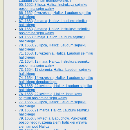
Laudum ziemian trembowelskich
65. 1652, 8 lipca, Halicz. Instrukcya sejmiku
posłom na sejm walny
66. 1652, 9 września, Halicz. Laudum sejmiku
halickiego
67. 1653, 8 marca, Halicz. Laudum sejmiku
halickiego
68. 1653, 8 marca, Halicz. Instrukcya sejmiku
posłom na sejm walny
69. 1653, 6 maja, Halicz. Laudum sejmiku
halickiego
70. 1653, 23 lipca, Halicz. Laudum sejmiku
halickiego
71. 1653, 15 września, Halicz. Laudum sejmiku
halickiego
72. 1654, 12 maja, Halicz. Instrukcya sejmiku
posłom na sejm walny
73. 1654, 11 sierpnia, Halicz. Laudum sejmiku
halickiego
74. 1654, 14 września, Halicz. Laudum sejmiku
halickiego deputackiego
75. 1655, 22 kwietnia, Halicz. Laudum sejmiku
halickiego
76. 1655, 22 kwietnia, Halicz. Instrukcya
sejmiku posłom na sejm walny
77. 1655, 28 lipca, Halicz. Laudum sejmiku
halickiego
78. 1656, 21 marca, Halicz. Laudum sejmiku
halickiego
79. 1656, 8 kwietnia, Babuchów. Pułkownik
pospolitego ruszenia ziemi halickiej wzywa
ziemian pod Halicz