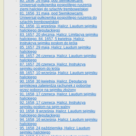
80. 1656, 26 maja, pod Siemikowcami.
Uniwersał pułkownika pospolitego ruszenia
ziemi halickiej do szlachty trembowelskiej
81. 1656, 31 maja, pod Siemikowcami.
Uniwersał pułkownika pospolitego ruszenia do
szlachty trembowelskiej
82. 1656, 11 września, Halicz. Laudum sejmiku
halickiego deputackiego
83. 1657, 20 stycznia, Halicz. Limitacya sejmiku
halickiego. 84. 1657, 5 kwietnia, Halicz.
Instrukcya sejmiku posłom do króla
85. 1657, 29 maja, Halicz. Laudum sejmiku
halickiego
86. 1657, 26 czerwca, Halicz. Laudum sejmiku
halickiego
87. 1657, 26 czerwca, Halicz. Instrukcya
sejmiku posłom do króla
88. 1657, 10 września, Halicz. Laudum sejmiku
halickiego
90. 1658, 30 kwietnia, Halicz. Deputacya
sejmikowa zatwierdza rachunek z poborów
przez poborcę na sejmiku złożony
91. 1658, 17 czerwca, Halicz. Laudum sejmiku
halickiego
92. 1658, 17 czerwca, Halicz. Instrukcya
sejmiku posłom na sejm walny
93. 1658, 9 września, Halicz. Laudum sejmiku
halickiego deputackiego
94. 1658, 16 września, Halicz. Laudum sejmiku
halickiego
95. 1658, 24 października, Halicz. Laudum
sejmiku halickiego