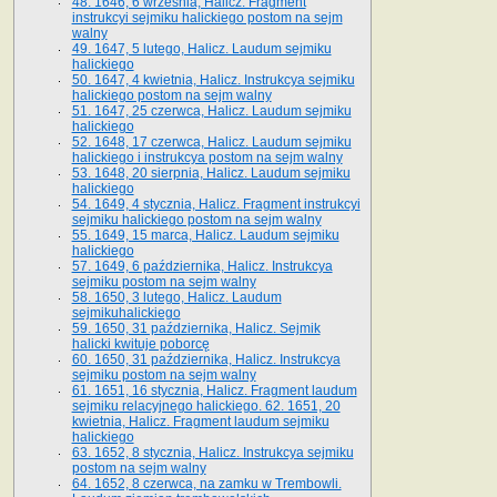
48. 1646, 6 września, Halicz. Fragment
instrukcyi sejmiku halickiego postom na sejm
walny
49. 1647, 5 lutego, Halicz. Laudum sejmiku
halickiego
50. 1647, 4 kwietnia, Halicz. Instrukcya sejmiku
halickiego postom na sejm walny
51. 1647, 25 czerwca, Halicz. Laudum sejmiku
halickiego
52. 1648, 17 czerwca, Halicz. Laudum sejmiku
halickiego i instrukcya postom na sejm walny
53. 1648, 20 sierpnia, Halicz. Laudum sejmiku
halickiego
54. 1649, 4 stycznia, Halicz. Fragment instrukcyi
sejmiku halickiego postom na sejm walny
55. 1649, 15 marca, Halicz. Laudum sejmiku
halickiego
57. 1649, 6 października, Halicz. Instrukcya
sejmiku postom na sejm walny
58. 1650, 3 lutego, Halicz. Laudum
sejmikuhalickiego
59. 1650, 31 października, Halicz. Sejmik
halicki kwituje poborcę
60. 1650, 31 października, Halicz. Instrukcya
sejmiku postom na sejm walny
61. 1651, 16 stycznia, Halicz. Fragment laudum
sejmiku relacyjnego halickiego. 62. 1651, 20
kwietnia, Halicz. Fragment laudum sejmiku
halickiego
63. 1652, 8 stycznia, Halicz. Instrukcya sejmiku
postom na sejm walny
64. 1652, 8 czerwca, na zamku w Trembowli.