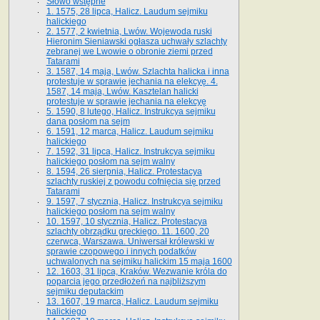
Słowo wstępne
1. 1575, 28 lipca, Halicz. Laudum sejmiku
halickiego
2. 1577, 2 kwietnia, Lwów. Wojewoda ruski
Hieronim Sieniawski ogłasza uchwały szlachty
zebranej we Lwowie o obronie ziemi przed
Tatarami
3. 1587, 14 maja, Lwów. Szlachta halicka i inna
protestuje w sprawie jechania na elekcyę. 4.
1587, 14 maja, Lwów. Kasztelan halicki
protestuje w sprawie jechania na elekcyę
5. 1590, 8 lutego, Halicz. Instrukcya sejmiku
dana posłom na sejm
6. 1591, 12 marca, Halicz. Laudum sejmiku
halickiego
7. 1592, 31 lipca, Halicz. Instrukcya sejmiku
halickiego posłom na sejm walny
8. 1594, 26 sierpnia, Halicz. Protestacya
szlachty ruskiej z powodu cofnięcia się przed
Tatarami
9. 1597, 7 stycznia, Halicz. Instrukcya sejmiku
halickiego posłom na sejm walny
10. 1597, 10 stycznia, Halicz. Protestacya
szlachty obrządku greckiego. 11. 1600, 20
czerwca, Warszawa. Uniwersał królewski w
sprawie czopowego i innych podatków
uchwalonych na sejmiku halickim 15 maja 1600
12. 1603, 31 lipca, Kraków. Wezwanie króla do
poparcia jego przedłożeń na najbliższym
sejmiku deputackim
13. 1607, 19 marca, Halicz. Laudum sejmiku
halickiego