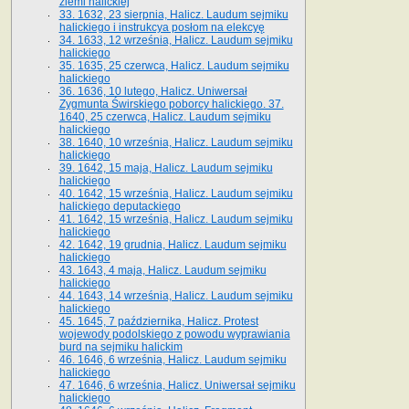
ziemi halickiej
33. 1632, 23 sierpnia, Halicz. Laudum sejmiku
halickiego i instrukcya posłom na elekcyę
34. 1633, 12 września, Halicz. Laudum sejmiku
halickiego
35. 1635, 25 czerwca, Halicz. Laudum sejmiku
halickiego
36. 1636, 10 lutego, Halicz. Uniwersał
Zygmunta Świrskiego poborcy halickiego. 37.
1640, 25 czerwca, Halicz. Laudum sejmiku
halickiego
38. 1640, 10 września, Halicz. Laudum sejmiku
halickiego
39. 1642, 15 maja, Halicz. Laudum sejmiku
halickiego
40. 1642, 15 września, Halicz. Laudum sejmiku
halickiego deputackiego
41. 1642, 15 września, Halicz. Laudum sejmiku
halickiego
42. 1642, 19 grudnia, Halicz. Laudum sejmiku
halickiego
43. 1643, 4 maja, Halicz. Laudum sejmiku
halickiego
44. 1643, 14 września, Halicz. Laudum sejmiku
halickiego
45. 1645, 7 października, Halicz. Protest
wojewody podolskiego z powodu wyprawiania
burd na sejmiku halickim
46. 1646, 6 września, Halicz. Laudum sejmiku
halickiego
47. 1646, 6 września, Halicz. Uniwersał sejmiku
halickiego