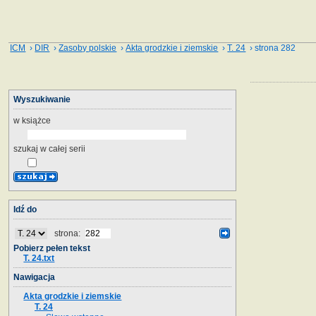
ICM
›
DIR
›
Zasoby polskie
›
Akta grodzkie i ziemskie
›
T. 24
› strona 282
Wyszukiwanie
w książce
szukaj w całej serii
Idź do
strona:
Pobierz pełen tekst
T. 24.txt
Nawigacja
Akta grodzkie i ziemskie
T. 24