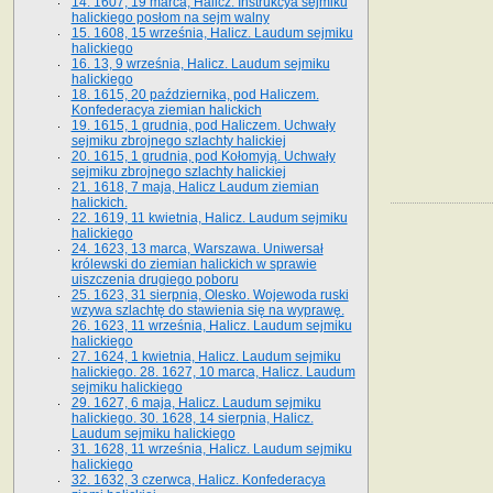
14. 1607, 19 marca, Halicz. Instrukcya sejmiku
halickiego posłom na sejm walny
15. 1608, 15 września, Halicz. Laudum sejmiku
halickiego
16. 13, 9 września, Halicz. Laudum sejmiku
halickiego
18. 1615, 20 października, pod Haliczem.
Konfederacya ziemian halickich
19. 1615, 1 grudnia, pod Haliczem. Uchwały
sejmiku zbrojnego szlachty halickiej
20. 1615, 1 grudnia, pod Kołomyją. Uchwały
sejmiku zbrojnego szlachty halickiej
21. 1618, 7 maja, Halicz Laudum ziemian
halickich.
22. 1619, 11 kwietnia, Halicz. Laudum sejmiku
halickiego
24. 1623, 13 marca, Warszawa. Uniwersał
królewski do ziemian halickich w sprawie
uiszczenia drugiego poboru
25. 1623, 31 sierpnia, Olesko. Wojewoda ruski
wzywa szlachtę do stawienia się na wyprawę.
26. 1623, 11 września, Halicz. Laudum sejmiku
halickiego
27. 1624, 1 kwietnia, Halicz. Laudum sejmiku
halickiego. 28. 1627, 10 marca, Halicz. Laudum
sejmiku halickiego
29. 1627, 6 maja, Halicz. Laudum sejmiku
halickiego. 30. 1628, 14 sierpnia, Halicz.
Laudum sejmiku halickiego
31. 1628, 11 września, Halicz. Laudum sejmiku
halickiego
32. 1632, 3 czerwca, Halicz. Konfederacya