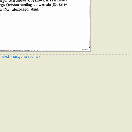
 tekst
·
następna strona
»