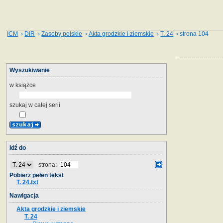
ICM
›
DIR
›
Zasoby polskie
›
Akta grodzkie i ziemskie
›
T. 24
› strona 104
Wyszukiwanie
w książce
szukaj w całej serii
Idź do
strona:
Pobierz pełen tekst
T. 24.txt
Nawigacja
Akta grodzkie i ziemskie
T. 24