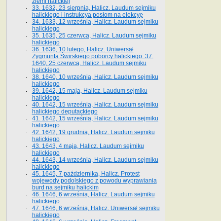
ziemi halickiej
33. 1632, 23 sierpnia, Halicz. Laudum sejmiku
halickiego i instrukcya posłom na elekcyę
34. 1633, 12 września, Halicz. Laudum sejmiku
halickiego
35. 1635, 25 czerwca, Halicz. Laudum sejmiku
halickiego
36. 1636, 10 lutego, Halicz. Uniwersał
Zygmunta Świrskiego poborcy halickiego. 37.
1640, 25 czerwca, Halicz. Laudum sejmiku
halickiego
38. 1640, 10 września, Halicz. Laudum sejmiku
halickiego
39. 1642, 15 maja, Halicz. Laudum sejmiku
halickiego
40. 1642, 15 września, Halicz. Laudum sejmiku
halickiego deputackiego
41. 1642, 15 września, Halicz. Laudum sejmiku
halickiego
42. 1642, 19 grudnia, Halicz. Laudum sejmiku
halickiego
43. 1643, 4 maja, Halicz. Laudum sejmiku
halickiego
44. 1643, 14 września, Halicz. Laudum sejmiku
halickiego
45. 1645, 7 października, Halicz. Protest
wojewody podolskiego z powodu wyprawiania
burd na sejmiku halickim
46. 1646, 6 września, Halicz. Laudum sejmiku
halickiego
47. 1646, 6 września, Halicz. Uniwersał sejmiku
halickiego