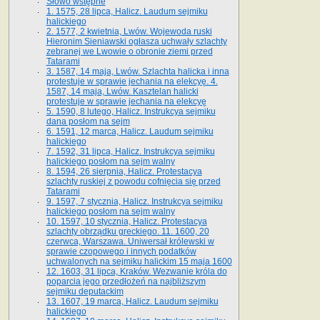
Słowo wstępne
1. 1575, 28 lipca, Halicz. Laudum sejmiku
halickiego
2. 1577, 2 kwietnia, Lwów. Wojewoda ruski
Hieronim Sieniawski ogłasza uchwały szlachty
zebranej we Lwowie o obronie ziemi przed
Tatarami
3. 1587, 14 maja, Lwów. Szlachta halicka i inna
protestuje w sprawie jechania na elekcyę. 4.
1587, 14 maja, Lwów. Kasztelan halicki
protestuje w sprawie jechania na elekcyę
5. 1590, 8 lutego, Halicz. Instrukcya sejmiku
dana posłom na sejm
6. 1591, 12 marca, Halicz. Laudum sejmiku
halickiego
7. 1592, 31 lipca, Halicz. Instrukcya sejmiku
halickiego posłom na sejm walny
8. 1594, 26 sierpnia, Halicz. Protestacya
szlachty ruskiej z powodu cofnięcia się przed
Tatarami
9. 1597, 7 stycznia, Halicz. Instrukcya sejmiku
halickiego posłom na sejm walny
10. 1597, 10 stycznia, Halicz. Protestacya
szlachty obrządku greckiego. 11. 1600, 20
czerwca, Warszawa. Uniwersał królewski w
sprawie czopowego i innych podatków
uchwalonych na sejmiku halickim 15 maja 1600
12. 1603, 31 lipca, Kraków. Wezwanie króla do
poparcia jego przedłożeń na najbliższym
sejmiku deputackim
13. 1607, 19 marca, Halicz. Laudum sejmiku
halickiego