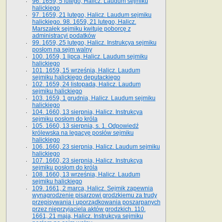
96. 1659, 5 lutego, Halicz. Laudum sejmiku
halickiego
97. 1659, 21 lutego, Halicz. Laudum sejmiku
halickiego. 98. 1659, 21 lutego, Halicz.
Marszałek sejmiku kwituje poborcę z
administracyi podatków
99. 1659, 25 lutego, Halicz. Instrukcya sejmiku
posłom na sejm walny
100. 1659, 1 lipca, Halicz. Laudum sejmiku
halickiego
101. 1659, 15 września, Halicz. Laudum
sejmiku halickiego deputackiego
102. 1659, 24 listopada, Halicz. Laudum
sejmiku halickiego
103. 1659, 1 grudnia, Halicz. Laudum sejmiku
halickiego
104. 1660, 13 sierpnia, Halicz. Instrukcya
sejmiku posłom do króla
105. 1660, 13 sierpnia, s. 1. Odpowiedź
królewska na legacyę posłów sejmiku
halickiego
106. 1660, 23 sierpnia, Halicz. Laudum sejmiku
halickiego
107. 1660, 23 sierpnia, Halicz. Instrukcya
sejmiku posłom do króla
108. 1660, 13 września, Halicz. Laudum
sejmiku halickiego
109. 1661, 2 marca, Halicz. Sejmik zapewnia
wynagrodzenie pisarzowi grodzkiemu za trudy
przepisywania i uporządkowania poszarpanych
przez nieprzyjaciela aktów grodzkich. 110.
1661, 21 maja, Halicz. Instrukcya sejmiku