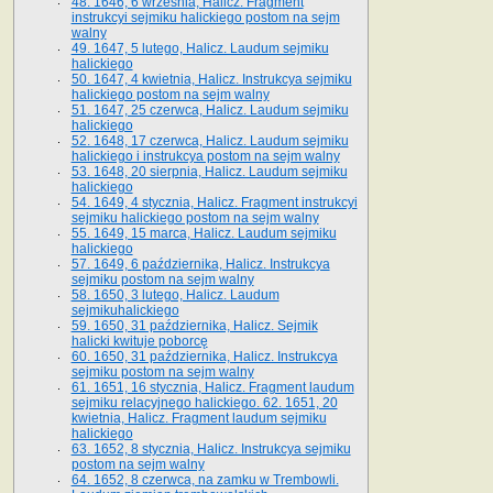
48. 1646, 6 września, Halicz. Fragment
instrukcyi sejmiku halickiego postom na sejm
walny
49. 1647, 5 lutego, Halicz. Laudum sejmiku
halickiego
50. 1647, 4 kwietnia, Halicz. Instrukcya sejmiku
halickiego postom na sejm walny
51. 1647, 25 czerwca, Halicz. Laudum sejmiku
halickiego
52. 1648, 17 czerwca, Halicz. Laudum sejmiku
halickiego i instrukcya postom na sejm walny
53. 1648, 20 sierpnia, Halicz. Laudum sejmiku
halickiego
54. 1649, 4 stycznia, Halicz. Fragment instrukcyi
sejmiku halickiego postom na sejm walny
55. 1649, 15 marca, Halicz. Laudum sejmiku
halickiego
57. 1649, 6 października, Halicz. Instrukcya
sejmiku postom na sejm walny
58. 1650, 3 lutego, Halicz. Laudum
sejmikuhalickiego
59. 1650, 31 października, Halicz. Sejmik
halicki kwituje poborcę
60. 1650, 31 października, Halicz. Instrukcya
sejmiku postom na sejm walny
61. 1651, 16 stycznia, Halicz. Fragment laudum
sejmiku relacyjnego halickiego. 62. 1651, 20
kwietnia, Halicz. Fragment laudum sejmiku
halickiego
63. 1652, 8 stycznia, Halicz. Instrukcya sejmiku
postom na sejm walny
64. 1652, 8 czerwca, na zamku w Trembowli.