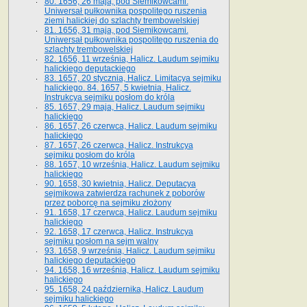
80. 1656, 26 maja, pod Siemikowcami.
Uniwersał pułkownika pospolitego ruszenia
ziemi halickiej do szlachty trembowelskiej
81. 1656, 31 maja, pod Siemikowcami.
Uniwersał pułkownika pospolitego ruszenia do
szlachty trembowelskiej
82. 1656, 11 września, Halicz. Laudum sejmiku
halickiego deputackiego
83. 1657, 20 stycznia, Halicz. Limitacya sejmiku
halickiego. 84. 1657, 5 kwietnia, Halicz.
Instrukcya sejmiku posłom do króla
85. 1657, 29 maja, Halicz. Laudum sejmiku
halickiego
86. 1657, 26 czerwca, Halicz. Laudum sejmiku
halickiego
87. 1657, 26 czerwca, Halicz. Instrukcya
sejmiku posłom do króla
88. 1657, 10 września, Halicz. Laudum sejmiku
halickiego
90. 1658, 30 kwietnia, Halicz. Deputacya
sejmikowa zatwierdza rachunek z poborów
przez poborcę na sejmiku złożony
91. 1658, 17 czerwca, Halicz. Laudum sejmiku
halickiego
92. 1658, 17 czerwca, Halicz. Instrukcya
sejmiku posłom na sejm walny
93. 1658, 9 września, Halicz. Laudum sejmiku
halickiego deputackiego
94. 1658, 16 września, Halicz. Laudum sejmiku
halickiego
95. 1658, 24 października, Halicz. Laudum
sejmiku halickiego