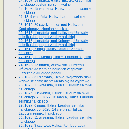
14. 1607, 19 marca, Halicz. Instrukcya sejmiku
halickiego posłom na sejm walny
15. 1608, 15 września, Halicz. Laudum sejmiku
halickiego
16. 13, 9 września, Halicz. Laudum sejmiku
halickiego
18. 1615, 20 października, pod Haliczem.
Konfederacya ziemian halickich
19. 1615, 1 grudnia, pod Haliczem. Uchwały
sejmiku zbrojnego szlachty halickiej
20. 1615, 1 grudnia, pod Kołomyją. Uchwały
sejmiku zbrojnego szlachty halickiej
21. 1618, 7 maja, Halicz Laudum ziemian
halickich.
22. 1619, 11 kwietnia, Halicz. Laudum sejmiku
halickiego
24. 1623, 13 marca, Warszawa. Uniwersał
królewski do ziemian halickich w sprawie
uiszczenia drugiego poboru
25. 1623, 31 sierpnia, Olesko. Wojewoda ruski
wzywa szlachtę do stawienia się na wyprawę.
26. 1623, 11 września, Halicz. Laudum sejmiku
halickiego
27. 1624, 1 kwietnia, Halicz. Laudum sejmiku
halickiego. 28. 1627, 10 marca, Halicz. Laudum
sejmiku halickiego
29. 1627, 6 maja, Halicz. Laudum sejmiku
halickiego. 30. 1628, 14 sierpnia, Halicz.
Laudum sejmiku halickiego
31. 1628, 11 września, Halicz. Laudum sejmiku
halickiego
32. 1632, 3 czerwca, Halicz. Konfederacya