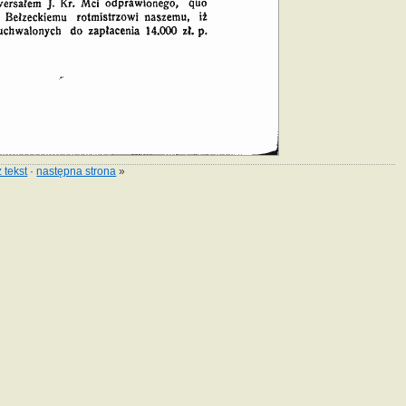
 tekst
·
następna strona
»