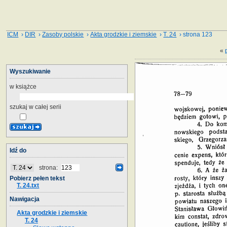
ICM
›
DIR
›
Zasoby polskie
›
Akta grodzkie i ziemskie
›
T. 24
› strona 123
«
Wyszukiwanie
w książce
szukaj w całej serii
Idź do
strona:
Pobierz pełen tekst
T. 24.txt
Nawigacja
Akta grodzkie i ziemskie
T. 24