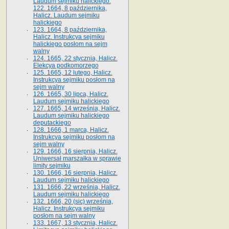
Laudum sejmiku halickiego.
122. 1664, 8 października,
Halicz. Laudum sejmiku
halickiego
123. 1664, 8 października,
Halicz. Instrukcya sejmiku
halickiego posłom na sejm
walny
124. 1665, 22 stycznia, Halicz.
Elekcya podkomorzego
125. 1665, 12 lutego, Halicz.
Instrukcya sejmiku posłom na
sejm walny
126. 1665, 30 lipca, Halicz.
Laudum sejmiku halickiego
127. 1665, 14 września, Halicz.
Laudum sejmiku halickiego
deputackiego
128. 1666, 1 marca, Halicz.
Instrukcya sejmiku posłom na
sejm walny
129. 1666, 16 sierpnia, Halicz.
Uniwersał marszałka w sprawie
limity sejmiku
130. 1666, 16 sierpnia, Halicz.
Laudum sejmiku halickiego
131. 1666, 22 września, Halicz.
Laudum sejmiku halickiego
132. 1666, 20 (sic) września,
Halicz. Instrukcya sejmiku
posłom na sejm walny
133. 1667, 13 stycznia, Halicz.