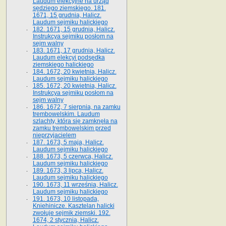
Laudum elekcyjne na urząd
sędziego ziemskiego. 181.
1671, 15 grudnia, Halicz.
Laudum sejmiku halickiego
182. 1671, 15 grudnia, Halicz.
Instrukcya sejmiku posłom na
sejm walny
183. 1671, 17 grudnia, Halicz.
Laudum elekcyi podsędka
ziemskiego halickiego
184. 1672, 20 kwietnia, Halicz.
Laudum sejmiku halickiego
185. 1672, 20 kwietnia, Halicz.
Instrukcya sejmiku posłom na
sejm walny
186. 1672, 7 sierpnia, na zamku
trembowelskim. Laudum
szlachty, która się zamknęła na
zamku trembowelskim przed
nieprzyjacielem
187. 1673, 5 maja, Halicz.
Laudum sejmiku halickiego
188. 1673, 5 czerwca, Halicz.
Laudum sejmiku halickiego
189. 1673, 3 lipca, Halicz.
Laudum sejmiku halickiego
190. 1673, 11 września, Halicz.
Laudum sejmiku halickiego
191. 1673, 10 listopada,
Kniehinicze. Kasztelan halicki
zwołuje sejmik ziemski. 192.
1674, 2 stycznia, Halicz.