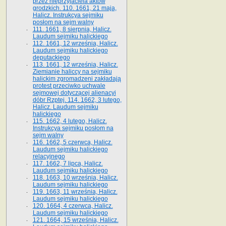
przez nieprzyjaciela aktów
grodzkich. 110. 1661, 21 maja,
Halicz. Instrukcya sejmiku
posłom na sejm walny
111. 1661, 8 sierpnia, Halicz.
Laudum sejmiku halickiego
112. 1661, 12 września, Halicz.
Laudum sejmiku halickiego
deputackiego
113. 1661, 12 września, Halicz.
Ziemianie haliccy na sejmiku
halickim zgromadzeni zakładają
protest przeciwko uchwale
sejmowej dotyczącej alienacyi
dóbr Rzptej. 114. 1662, 3 lutego,
Halicz. Laudum sejmiku
halickiego
115. 1662, 4 lutego, Halicz.
Instrukcya sejmiku posłom na
sejm walny
116. 1662, 5 czerwca, Halicz.
Laudum sejmiku halickiego
relacyjnego
117. 1662, 7 lipca, Halicz.
Laudum sejmiku halickiego
118. 1663, 10 września, Halicz.
Laudum sejmiku halickiego
119. 1663, 11 września, Halicz.
Laudum sejmiku halickiego
120. 1664, 4 czerwca, Halicz.
Laudum sejmiku halickiego
121. 1664, 15 września, Halicz.