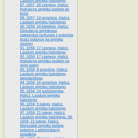
Laudum sejmiku halickiego
87. 1657, 26 czerwca, Halicz.
Instrukcya sejmiku posłom do
króla
88. 1657, 10 września, Halicz.
Laudum sejmiku halickiego
90. 1658, 30 kwietnia, Halicz.
Deputacya sejmikowa
zatwierdza rachunek z poborów
przez poborcę na sejmiku
złożony
91. 1658, 17 czerwca, Halicz.
Laudum sejmiku halickiego
92. 1658, 17 czerwca, Halicz.
Instrukcya sejmiku posłom na
sejm walny
93. 1658, 9 września, Halicz.
Laudum sejmiku halickiego
deputackiego
94. 1658, 16 września, Halicz.
Laudum sejmiku halickiego
95. 1658, 24 października,
Halicz. Laudum sejmiku
halickiego
96. 1659, 5 lutego, Halicz.
Laudum sejmiku halickiego
97. 1659, 21 lutego, Halicz.
Laudum sejmiku halickiego. 98.
1659, 21 lutego, Halicz.
Marszałek sejmiku kwituje
poborcę z administracyi
podatków