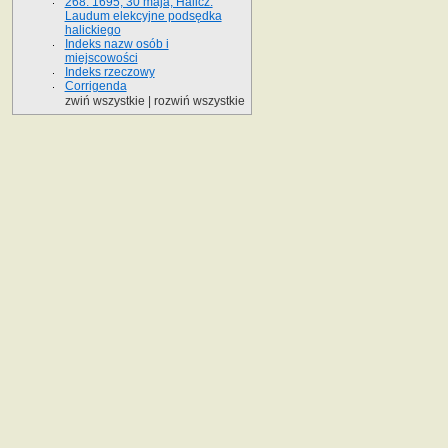
268. 1695, 30 maja, Halicz.
Laudum elekcyjne podsędka
halickiego
Indeks nazw osób i
miejscowości
Indeks rzeczowy
Corrigenda
zwiń wszystkie
|
rozwiń wszystkie