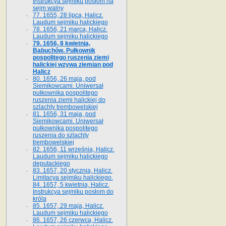
Instrukcya sejmiku posłom na
sejm walny
77. 1655, 28 lipca, Halicz.
Laudum sejmiku halickiego
78. 1656, 21 marca, Halicz.
Laudum sejmiku halickiego
79. 1656, 8 kwietnia,
Babuchów. Pułkownik
pospolitego ruszenia ziemi
halickiej wzywa ziemian pod
Halicz
80. 1656, 26 maja, pod
Siemikowcami. Uniwersał
pułkownika pospolitego
ruszenia ziemi halickiej do
szlachty trembowelskiej
81. 1656, 31 maja, pod
Siemikowcami. Uniwersał
pułkownika pospolitego
ruszenia do szlachty
trembowelskiej
82. 1656, 11 września, Halicz.
Laudum sejmiku halickiego
deputackiego
83. 1657, 20 stycznia, Halicz.
Limitacya sejmiku halickiego.
84. 1657, 5 kwietnia, Halicz.
Instrukcya sejmiku posłom do
króla
85. 1657, 29 maja, Halicz.
Laudum sejmiku halickiego
86. 1657, 26 czerwca, Halicz.