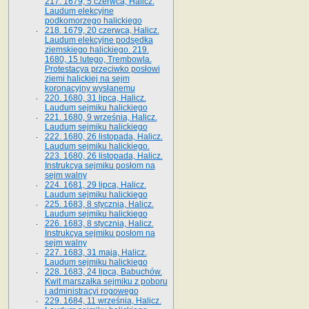
217. 1679, 5 czerwca, Halicz.
Laudum elekcyjne
podkomorzego halickiego
218. 1679, 20 czerwca, Halicz.
Laudum elekcyjne podsędka
ziemskiego halickiego. 219.
1680, 15 lutego, Trembowla.
Protestacya przeciwko posłowi
ziemi halickiej na sejm
koronacyjny wysłanemu
220. 1680, 31 lipca, Halicz.
Laudum sejmiku halickiego
221. 1680, 9 września, Halicz.
Laudum sejmiku halickiego
222. 1680, 26 listopada, Halicz.
Laudum sejmiku halickiego.
223. 1680, 26 listopada, Halicz.
Instrukcya sejmiku posłom na
sejm walny
224. 1681, 29 lipca, Halicz.
Laudum sejmiku halickiego
225. 1683, 8 stycznia, Halicz.
Laudum sejmiku halickiego
226. 1683, 8 stycznia, Halicz.
Instrukcya sejmiku posłom na
sejm walny
227. 1683, 31 maja, Halicz.
Laudum sejmiku halickiego
228. 1683, 24 lipca, Babuchów.
Kwit marszałka sejmiku z poboru
i administracyi rogowego
229. 1684, 11 września, Halicz.