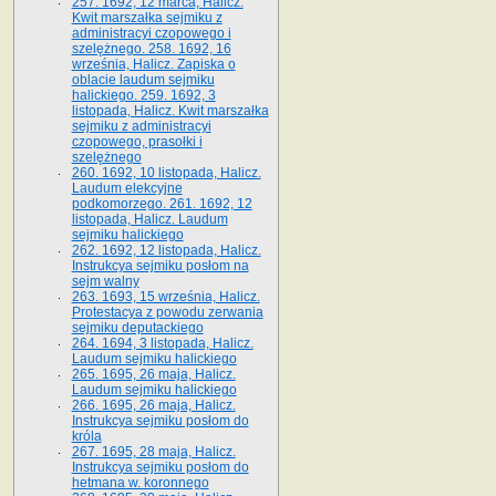
257. 1692, 12 marca, Halicz.
Kwit marszałka sejmiku z
administracyi czopowego i
szelężnego. 258. 1692, 16
września, Halicz. Zapiska o
oblacie laudum sejmiku
halickiego. 259. 1692, 3
listopada, Halicz. Kwit marszałka
sejmiku z administracyi
czopowego, prasołki i
szelężnego
260. 1692, 10 listopada, Halicz.
Laudum elekcyjne
podkomorzego. 261. 1692, 12
listopada, Halicz. Laudum
sejmiku halickiego
262. 1692, 12 listopada, Halicz.
Instrukcya sejmiku posłom na
sejm walny
263. 1693, 15 września, Halicz.
Protestacya z powodu zerwania
sejmiku deputackiego
264. 1694, 3 listopada, Halicz.
Laudum sejmiku halickiego
265. 1695, 26 maja, Halicz.
Laudum sejmiku halickiego
266. 1695, 26 maja, Halicz.
Instrukcya sejmiku posłom do
króla
267. 1695, 28 maja, Halicz.
Instrukcya sejmiku posłom do
hetmana w. koronnego