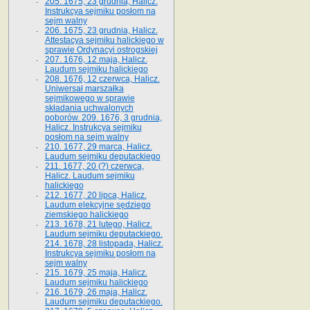
205. 1675, 23 grudnia, Halicz.
Instrukcya sejmiku posłom na
sejm walny
206. 1675, 23 grudnia, Halicz.
Attestacya sejmiku halickiego w
sprawie Ordynacyi ostrogskiej
207. 1676, 12 maja, Halicz.
Laudum sejmiku halickiego
208. 1676, 12 czerwca, Halicz.
Uniwersał marszałka
sejmikowego w sprawie
składania uchwalonych
poborów. 209. 1676, 3 grudnia,
Halicz. Instrukcya sejmiku
posłom na sejm walny
210. 1677, 29 marca, Halicz.
Laudum sejmiku deputackiego
211. 1677, 20 (?) czerwca,
Halicz. Laudum sejmiku
halickiego
212. 1677, 20 lipca, Halicz.
Laudum elekcyjne sędziego
ziemskiego halickiego
213. 1678, 21 lutego, Halicz.
Laudum sejmiku deputackiego.
214. 1678, 28 listopada, Halicz.
Instrukcya sejmiku posłom na
sejm walny
215. 1679, 25 maja, Halicz.
Laudum sejmiku halickiego
216. 1679, 26 maja, Halicz.
Laudum sejmiku deputackiego.