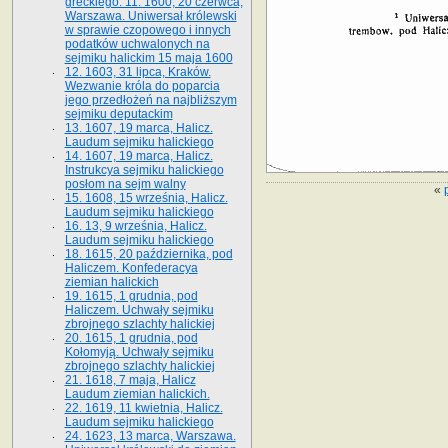
greckiego. 11. 1600, 20 czerwca,
Warszawa. Uniwersał królewski
w sprawie czopowego i innych
podatków uchwalonych na
sejmiku halickim 15 maja 1600
12. 1603, 31 lipca, Kraków.
Wezwanie króla do poparcia
jego przedłożeń na najbliższym
sejmiku deputackim
13. 1607, 19 marca, Halicz.
Laudum sejmiku halickiego
14. 1607, 19 marca, Halicz.
Instrukcya sejmiku halickiego
posłom na sejm walny
«
15. 1608, 15 września, Halicz.
Laudum sejmiku halickiego
16. 13, 9 września, Halicz.
Laudum sejmiku halickiego
18. 1615, 20 października, pod
Haliczem. Konfederacya
ziemian halickich
19. 1615, 1 grudnia, pod
Haliczem. Uchwały sejmiku
zbrojnego szlachty halickiej
20. 1615, 1 grudnia, pod
Kołomyją. Uchwały sejmiku
zbrojnego szlachty halickiej
21. 1618, 7 maja, Halicz
Laudum ziemian halickich.
22. 1619, 11 kwietnia, Halicz.
Laudum sejmiku halickiego
24. 1623, 13 marca, Warszawa.