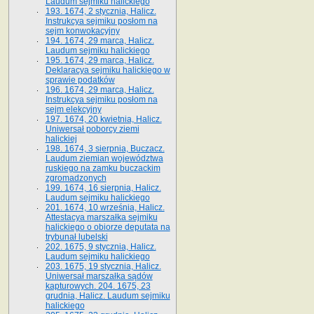
Laudum sejmiku halickiego
193. 1674, 2 stycznia, Halicz.
Instrukcya sejmiku posłom na
sejm konwokacyjny
194. 1674, 29 marca, Halicz.
Laudum sejmiku halickiego
195. 1674, 29 marca, Halicz.
Deklaracya sejmiku halickiego w
sprawie podatków
196. 1674, 29 marca, Halicz.
Instrukcya sejmiku posłom na
sejm elekcyjny
197. 1674, 20 kwietnia, Halicz.
Uniwersał poborcy ziemi
halickiej
198. 1674, 3 sierpnia, Buczacz.
Laudum ziemian województwa
ruskiego na zamku buczackim
zgromadzonych
199. 1674, 16 sierpnia, Halicz.
Laudum sejmiku halickiego
201. 1674, 10 września, Halicz.
Attestacya marszałka sejmiku
halickiego o obiorze deputata na
trybunał lubelski
202. 1675, 9 stycznia, Halicz.
Laudum sejmiku halickiego
203. 1675, 19 stycznia, Halicz.
Uniwersał marszałka sądów
kapturowych. 204. 1675, 23
grudnia, Halicz. Laudum sejmiku
halickiego