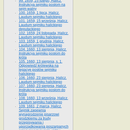
99. 1659, 25 lutego, Halicz.
Instrukcya sejmiku posłom na
sejm walny
100. 1659, 1 lipca, Halicz.
Laudum sejmiku halickiego
101. 1659, 15 września, Halicz.
Laudum sejmiku halickiego
deputackiego
102. 1659, 24 listopada, Halicz.
Laudum sejmiku halickiego
103. 1659, 1 grudnia, Halicz.
Laudum sejmiku halickiego
104. 1660, 13 sierpnia, Halicz.
Instrukcya sejmiku posłom do
króla
105. 1660, 13 sierpnia, s. 1.
Odpowiedź królewska na
legacyę posłów sejmiku
halickiego
106. 1660, 23 sierpnia, Halicz.
Laudum sejmiku halickiego
107. 1660, 23 sierpnia, Halicz.
Instrukcya sejmiku posłom do
króla
108. 1660, 13 września, Halicz.
Laudum sejmiku halickiego
109. 1661, 2 marca, Halicz.
Sejmik zapewnia
wynagrodzenie pisarzowi
grodzkiemu za trudy
przepisywania i
uporządkowania poszarpanych