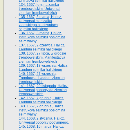
Limitacya sejmiku halickiego
134. 1667, luty, na zamku
trembowelskim. Uniwersał
ziemian trembowelskich
135. 1667, 3 marca, Halicz.
Uniwersał marszałka
ziemskiego o uchwałach
sejmiku halickiego
136. 1667, 3 marca, Halicz.
Instrukcya sejmiku posłom na
sejm walny
137. 1667, 2 czerwca, Halicz.
Laudum sejmiku halickiego
138. 1667, 27 lipca, w grodzie
trembowelskim. Manifestacya
ziemian trembowelskich
139. 1667, 13 września, Halicz.
Laudum sejmiku halickiego
140. 1667, 27 września,
Trembowla. Laudum ziemian
trembowelskich
141. 1667, 20 listopada, Halicz.
Uniwersał poborcy do ziemian
trembowelskich
142. 1667, 7 grudnia, Halicz.
Laudum sejmiku halickiego
143. 1667, 7 grudnia, Halicz.
Instrukcya sejmiku posłom na
sejm walny
144. 1668, 2 stycznia, Halicz.
Uniwersał poborcy podymnego.
145. 1668, 16 marca, Halicz.