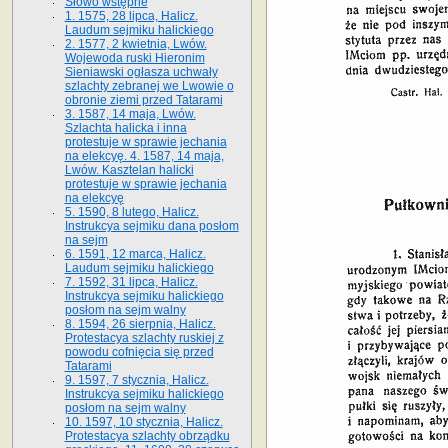
Słowo wstępne
1. 1575, 28 lipca, Halicz.
Laudum sejmiku halickiego
2. 1577, 2 kwietnia, Lwów.
Wojewoda ruski Hieronim
Sieniawski ogłasza uchwały
szlachty zebranej we Lwowie o
obronie ziemi przed Tatarami
3. 1587, 14 maja, Lwów.
Szlachta halicka i inna
protestuje w sprawie jechania
na elekcyę. 4. 1587, 14 maja,
Lwów. Kasztelan halicki
protestuje w sprawie jechania
na elekcyę
5. 1590, 8 lutego, Halicz.
Instrukcya sejmiku dana posłom
na sejm
6. 1591, 12 marca, Halicz.
Laudum sejmiku halickiego
7. 1592, 31 lipca, Halicz.
Instrukcya sejmiku halickiego
posłom na sejm walny
8. 1594, 26 sierpnia, Halicz.
Protestacya szlachty ruskiej z
powodu cofnięcia się przed
Tatarami
9. 1597, 7 stycznia, Halicz.
Instrukcya sejmiku halickiego
posłom na sejm walny
10. 1597, 10 stycznia, Halicz.
Protestacya szlachty obrządku