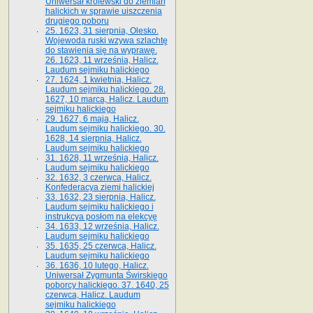
Uniwersał królewski do ziemian
halickich w sprawie uiszczenia
drugiego poboru
25. 1623, 31 sierpnia, Olesko.
Wojewoda ruski wzywa szlachtę
do stawienia się na wyprawę.
26. 1623, 11 września, Halicz.
Laudum sejmiku halickiego
27. 1624, 1 kwietnia, Halicz.
Laudum sejmiku halickiego. 28.
1627, 10 marca, Halicz. Laudum
sejmiku halickiego
29. 1627, 6 maja, Halicz.
Laudum sejmiku halickiego. 30.
1628, 14 sierpnia, Halicz.
Laudum sejmiku halickiego
31. 1628, 11 września, Halicz.
Laudum sejmiku halickiego
32. 1632, 3 czerwca, Halicz.
Konfederacya ziemi halickiej
33. 1632, 23 sierpnia, Halicz.
Laudum sejmiku halickiego i
instrukcya posłom na elekcyę
34. 1633, 12 września, Halicz.
Laudum sejmiku halickiego
35. 1635, 25 czerwca, Halicz.
Laudum sejmiku halickiego
36. 1636, 10 lutego, Halicz.
Uniwersał Zygmunta Świrskiego
poborcy halickiego. 37. 1640, 25
czerwca, Halicz. Laudum
sejmiku halickiego