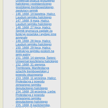
Uniwersał pisarza grodzkiego
halickiego i podstarościego
grodzkiego trembowelskiego,
zwołujący sejmik
146. 1668, 19 kwietnia, Halicz.
Laudum sejmiku halickiego
147. 1668, 9 maja, Halicz.
Laudum sejmiku halickiego
148. 1668, 27 lipca, Halicz.
Sejmik wyznacza zapłatę za
funkcyę poselską i wydaje inne
asygnaty
149. 1668, 28 lipca, Halicz.
Laudum sejmiku halickiego
150. 1668, 29 lipca, Halicz.
Instrukcya sejmiku posłom na
sejm walny
151. 1668, 14 sierpnia, Świerz.
Uniwersał kasztelana halickiego
152. 1668, 31 sierpnia,
Trembowla. Manifestacya
szlachty trembowelskiej z
powodu okazowania
153. 1668, 11 września, Halicz.
Protestacya z powodu
zerwanego sejmiku
deputackiego halickiego
154. 1668, 28 września, Lwów.
Protestacya z powodu
zerwanego sejmiku
deputackiego halickiego
155. 1668, 8 października,