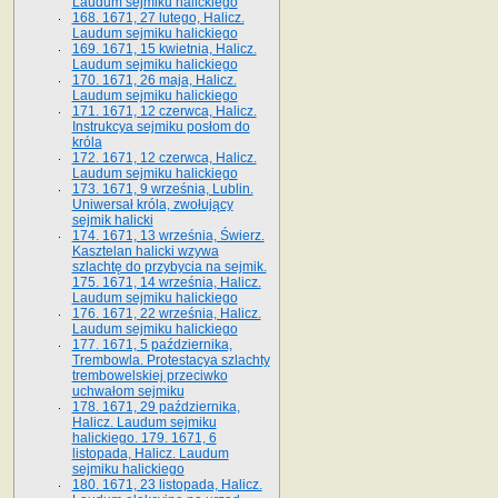
Laudum sejmiku halickiego
168. 1671, 27 lutego, Halicz.
Laudum sejmiku halickiego
169. 1671, 15 kwietnia, Halicz.
Laudum sejmiku halickiego
170. 1671, 26 maja, Halicz.
Laudum sejmiku halickiego
171. 1671, 12 czerwca, Halicz.
Instrukcya sejmiku posłom do
króla
172. 1671, 12 czerwca, Halicz.
Laudum sejmiku halickiego
173. 1671, 9 września, Lublin.
Uniwersał króla, zwołujący
sejmik halicki
174. 1671, 13 września, Świerz.
Kasztelan halicki wzywa
szlachtę do przybycia na sejmik.
175. 1671, 14 września, Halicz.
Laudum sejmiku halickiego
176. 1671, 22 września, Halicz.
Laudum sejmiku halickiego
177. 1671, 5 października,
Trembowla. Protestacya szlachty
trembowelskiej przeciwko
uchwałom sejmiku
178. 1671, 29 października,
Halicz. Laudum sejmiku
halickiego. 179. 1671, 6
listopada, Halicz. Laudum
sejmiku halickiego
180. 1671, 23 listopada, Halicz.