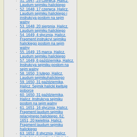
51. 1647, 25 czerwca, Halicz.
Laudum sejmiku halickiego
52. 1648, 17 czerwca, Halicz.
Laudum sejmiku halickiego i
instrukcya postom na sejm
walny
53. 1648, 20 sierpnia, Halicz.
Laudum sejmiku halickiego
54. 1649, 4 stycznia, Halicz.
Fragment instrukcyi sejmiku
halickiego postom na sejm
walny
55. 1649, 15 marca, Halicz.
Laudum sejmiku halickiego
57. 1649, 6 października, Halicz.
Instrukcya sejmiku postom na
sejm walny
58. 1650, 3 lutego, Halicz.
Laudum sejmikuhalickiego
59. 1650, 31 października,
Halicz. Sejmik halicki kwituje
poborcę
60. 1650, 31 października,
Halicz. Instrukcya sejmiku
postom na sejm walny
61. 1651, 16 stycznia, Halicz.
Fragment laudum sejmiku
relacyjnego halickiego. 62.
1651, 20 kwietnia, Halicz.
Fragment laudum sejmiku
halickiego
63. 1652, 8 stycznia, Halicz.