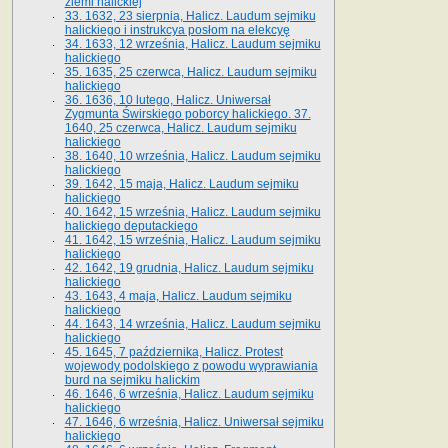
ziemi halickiej
33. 1632, 23 sierpnia, Halicz. Laudum sejmiku
halickiego i instrukcya posłom na elekcyę
34. 1633, 12 września, Halicz. Laudum sejmiku
halickiego
35. 1635, 25 czerwca, Halicz. Laudum sejmiku
halickiego
36. 1636, 10 lutego, Halicz. Uniwersał
Zygmunta Świrskiego poborcy halickiego. 37.
1640, 25 czerwca, Halicz. Laudum sejmiku
halickiego
38. 1640, 10 września, Halicz. Laudum sejmiku
halickiego
39. 1642, 15 maja, Halicz. Laudum sejmiku
halickiego
40. 1642, 15 września, Halicz. Laudum sejmiku
halickiego deputackiego
41. 1642, 15 września, Halicz. Laudum sejmiku
halickiego
42. 1642, 19 grudnia, Halicz. Laudum sejmiku
halickiego
43. 1643, 4 maja, Halicz. Laudum sejmiku
halickiego
44. 1643, 14 września, Halicz. Laudum sejmiku
halickiego
45. 1645, 7 października, Halicz. Protest
wojewody podolskiego z powodu wyprawiania
burd na sejmiku halickim
46. 1646, 6 września, Halicz. Laudum sejmiku
halickiego
47. 1646, 6 września, Halicz. Uniwersał sejmiku
halickiego