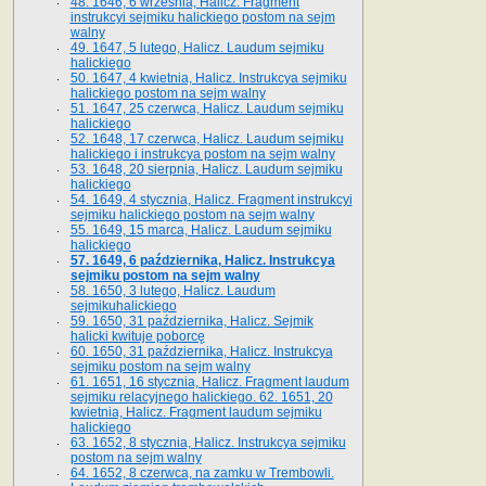
48. 1646, 6 września, Halicz. Fragment
instrukcyi sejmiku halickiego postom na sejm
walny
49. 1647, 5 lutego, Halicz. Laudum sejmiku
halickiego
50. 1647, 4 kwietnia, Halicz. Instrukcya sejmiku
halickiego postom na sejm walny
51. 1647, 25 czerwca, Halicz. Laudum sejmiku
halickiego
52. 1648, 17 czerwca, Halicz. Laudum sejmiku
halickiego i instrukcya postom na sejm walny
53. 1648, 20 sierpnia, Halicz. Laudum sejmiku
halickiego
54. 1649, 4 stycznia, Halicz. Fragment instrukcyi
sejmiku halickiego postom na sejm walny
55. 1649, 15 marca, Halicz. Laudum sejmiku
halickiego
57. 1649, 6 października, Halicz. Instrukcya
sejmiku postom na sejm walny
58. 1650, 3 lutego, Halicz. Laudum
sejmikuhalickiego
59. 1650, 31 października, Halicz. Sejmik
halicki kwituje poborcę
60. 1650, 31 października, Halicz. Instrukcya
sejmiku postom na sejm walny
61. 1651, 16 stycznia, Halicz. Fragment laudum
sejmiku relacyjnego halickiego. 62. 1651, 20
kwietnia, Halicz. Fragment laudum sejmiku
halickiego
63. 1652, 8 stycznia, Halicz. Instrukcya sejmiku
postom na sejm walny
64. 1652, 8 czerwca, na zamku w Trembowli.