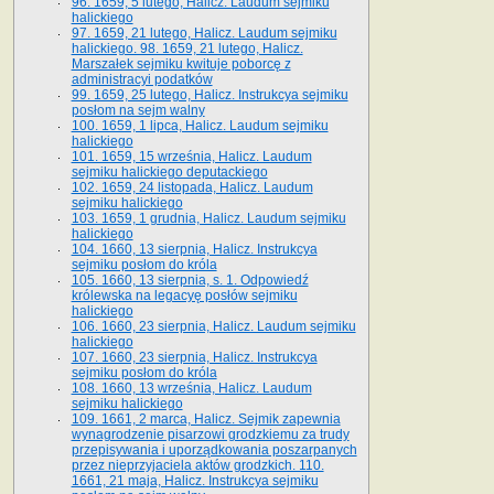
96. 1659, 5 lutego, Halicz. Laudum sejmiku
halickiego
97. 1659, 21 lutego, Halicz. Laudum sejmiku
halickiego. 98. 1659, 21 lutego, Halicz.
Marszałek sejmiku kwituje poborcę z
administracyi podatków
99. 1659, 25 lutego, Halicz. Instrukcya sejmiku
posłom na sejm walny
100. 1659, 1 lipca, Halicz. Laudum sejmiku
halickiego
101. 1659, 15 września, Halicz. Laudum
sejmiku halickiego deputackiego
102. 1659, 24 listopada, Halicz. Laudum
sejmiku halickiego
103. 1659, 1 grudnia, Halicz. Laudum sejmiku
halickiego
104. 1660, 13 sierpnia, Halicz. Instrukcya
sejmiku posłom do króla
105. 1660, 13 sierpnia, s. 1. Odpowiedź
królewska na legacyę posłów sejmiku
halickiego
106. 1660, 23 sierpnia, Halicz. Laudum sejmiku
halickiego
107. 1660, 23 sierpnia, Halicz. Instrukcya
sejmiku posłom do króla
108. 1660, 13 września, Halicz. Laudum
sejmiku halickiego
109. 1661, 2 marca, Halicz. Sejmik zapewnia
wynagrodzenie pisarzowi grodzkiemu za trudy
przepisywania i uporządkowania poszarpanych
przez nieprzyjaciela aktów grodzkich. 110.
1661, 21 maja, Halicz. Instrukcya sejmiku