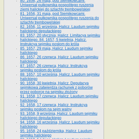
80. 1656, 26 maja, pod Siemikowcami.
Uniwersał pułkownika pospolitego ruszenia
ziemi halickiej do szlachty trembowelskiej
81. 1656, 31 maja, pod Siemikowcami.
Uniwersał pułkownika pospolitego ruszenia do
szlachty trembowelskiej
82. 1656, 11 września, Halicz. Laudum sejmiku
halickiego deputackiego
83. 1657, 20 stycznia, Halicz. Limitacya sejmiku
halickiego. 84. 1657, 5 kwietnia, Halicz.
Instrukcya sejmiku posłom do króla
85. 1657, 29 maja, Halicz. Laudum sejmiku
halickiego
86. 1657, 26 czerwca, Halicz. Laudum sejmiku
halickiego
87. 1657, 26 czerwca, Halicz. Instrukcya
sejmiku posłom do króla
88. 1657, 10 września, Halicz. Laudum sejmiku
halickiego
90. 1658, 30 kwietnia, Halicz. Deputacya
sejmikowa zatwierdza rachunek z poborów
przez poborcę na sejmiku złożony
91. 1658, 17 czerwca, Halicz. Laudum sejmiku
halickiego
92. 1658, 17 czerwca, Halicz. Instrukcya
sejmiku posłom na sejm walny
93. 1658, 9 września, Halicz. Laudum sejmiku
halickiego deputackiego
94. 1658, 16 września, Halicz. Laudum sejmiku
halickiego
95. 1658, 24 października, Halicz. Laudum
sejmiku halickiego