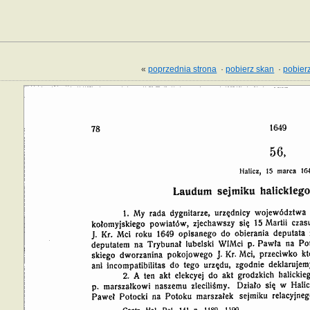
«
poprzednia strona
·
pobierz skan
·
pobierz