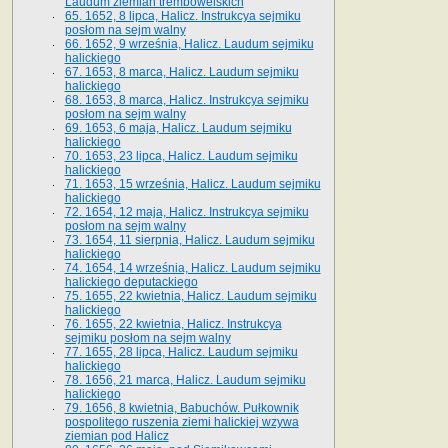
Laudum ziemian trembowelskich
65. 1652, 8 lipca, Halicz. Instrukcya sejmiku
posłom na sejm walny
66. 1652, 9 września, Halicz. Laudum sejmiku
halickiego
67. 1653, 8 marca, Halicz. Laudum sejmiku
halickiego
68. 1653, 8 marca, Halicz. Instrukcya sejmiku
posłom na sejm walny
69. 1653, 6 maja, Halicz. Laudum sejmiku
halickiego
70. 1653, 23 lipca, Halicz. Laudum sejmiku
halickiego
71. 1653, 15 września, Halicz. Laudum sejmiku
halickiego
72. 1654, 12 maja, Halicz. Instrukcya sejmiku
posłom na sejm walny
73. 1654, 11 sierpnia, Halicz. Laudum sejmiku
halickiego
74. 1654, 14 września, Halicz. Laudum sejmiku
halickiego deputackiego
75. 1655, 22 kwietnia, Halicz. Laudum sejmiku
halickiego
76. 1655, 22 kwietnia, Halicz. Instrukcya
sejmiku posłom na sejm walny
77. 1655, 28 lipca, Halicz. Laudum sejmiku
halickiego
78. 1656, 21 marca, Halicz. Laudum sejmiku
halickiego
79. 1656, 8 kwietnia, Babuchów. Pułkownik
pospolitego ruszenia ziemi halickiej wzywa
ziemian pod Halicz