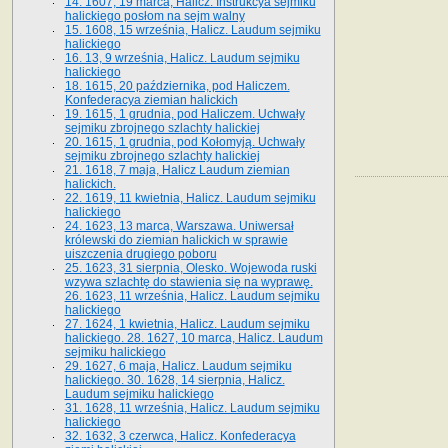
14. 1607, 19 marca, Halicz. Instrukcya sejmiku
halickiego posłom na sejm walny
15. 1608, 15 września, Halicz. Laudum sejmiku
halickiego
16. 13, 9 września, Halicz. Laudum sejmiku
halickiego
18. 1615, 20 października, pod Haliczem.
Konfederacya ziemian halickich
19. 1615, 1 grudnia, pod Haliczem. Uchwały
sejmiku zbrojnego szlachty halickiej
20. 1615, 1 grudnia, pod Kołomyją. Uchwały
sejmiku zbrojnego szlachty halickiej
21. 1618, 7 maja, Halicz Laudum ziemian
halickich.
22. 1619, 11 kwietnia, Halicz. Laudum sejmiku
halickiego
24. 1623, 13 marca, Warszawa. Uniwersał
królewski do ziemian halickich w sprawie
uiszczenia drugiego poboru
25. 1623, 31 sierpnia, Olesko. Wojewoda ruski
wzywa szlachtę do stawienia się na wyprawę.
26. 1623, 11 września, Halicz. Laudum sejmiku
halickiego
27. 1624, 1 kwietnia, Halicz. Laudum sejmiku
halickiego. 28. 1627, 10 marca, Halicz. Laudum
sejmiku halickiego
29. 1627, 6 maja, Halicz. Laudum sejmiku
halickiego. 30. 1628, 14 sierpnia, Halicz.
Laudum sejmiku halickiego
31. 1628, 11 września, Halicz. Laudum sejmiku
halickiego
32. 1632, 3 czerwca, Halicz. Konfederacya