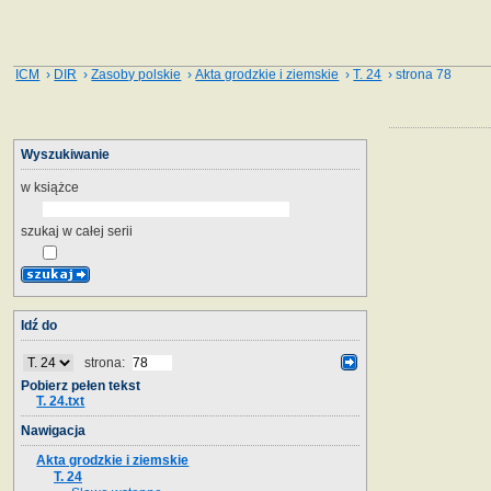
ICM
›
DIR
›
Zasoby polskie
›
Akta grodzkie i ziemskie
›
T. 24
› strona 78
Wyszukiwanie
w książce
szukaj w całej serii
Idź do
strona:
Pobierz pełen tekst
T. 24.txt
Nawigacja
Akta grodzkie i ziemskie
T. 24