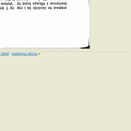
 tekst
·
następna strona
»