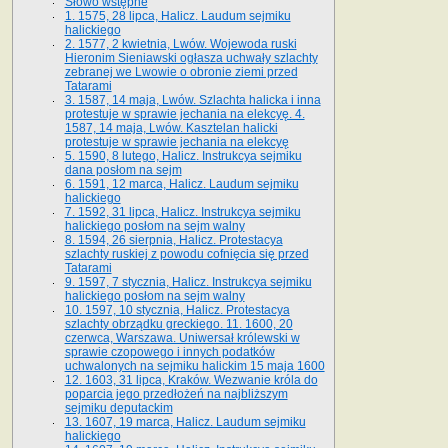
Słowo wstępne
1. 1575, 28 lipca, Halicz. Laudum sejmiku
halickiego
2. 1577, 2 kwietnia, Lwów. Wojewoda ruski
Hieronim Sieniawski ogłasza uchwały szlachty
zebranej we Lwowie o obronie ziemi przed
Tatarami
3. 1587, 14 maja, Lwów. Szlachta halicka i inna
protestuje w sprawie jechania na elekcyę. 4.
1587, 14 maja, Lwów. Kasztelan halicki
protestuje w sprawie jechania na elekcyę
5. 1590, 8 lutego, Halicz. Instrukcya sejmiku
dana posłom na sejm
6. 1591, 12 marca, Halicz. Laudum sejmiku
halickiego
7. 1592, 31 lipca, Halicz. Instrukcya sejmiku
halickiego posłom na sejm walny
8. 1594, 26 sierpnia, Halicz. Protestacya
szlachty ruskiej z powodu cofnięcia się przed
Tatarami
9. 1597, 7 stycznia, Halicz. Instrukcya sejmiku
halickiego posłom na sejm walny
10. 1597, 10 stycznia, Halicz. Protestacya
szlachty obrządku greckiego. 11. 1600, 20
czerwca, Warszawa. Uniwersał królewski w
sprawie czopowego i innych podatków
uchwalonych na sejmiku halickim 15 maja 1600
12. 1603, 31 lipca, Kraków. Wezwanie króla do
poparcia jego przedłożeń na najbliższym
sejmiku deputackim
13. 1607, 19 marca, Halicz. Laudum sejmiku
halickiego