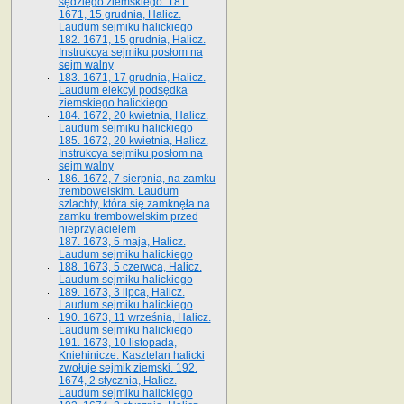
sędziego ziemskiego. 181.
1671, 15 grudnia, Halicz.
Laudum sejmiku halickiego
182. 1671, 15 grudnia, Halicz.
Instrukcya sejmiku posłom na
sejm walny
183. 1671, 17 grudnia, Halicz.
Laudum elekcyi podsędka
ziemskiego halickiego
184. 1672, 20 kwietnia, Halicz.
Laudum sejmiku halickiego
185. 1672, 20 kwietnia, Halicz.
Instrukcya sejmiku posłom na
sejm walny
186. 1672, 7 sierpnia, na zamku
trembowelskim. Laudum
szlachty, która się zamknęła na
zamku trembowelskim przed
nieprzyjacielem
187. 1673, 5 maja, Halicz.
Laudum sejmiku halickiego
188. 1673, 5 czerwca, Halicz.
Laudum sejmiku halickiego
189. 1673, 3 lipca, Halicz.
Laudum sejmiku halickiego
190. 1673, 11 września, Halicz.
Laudum sejmiku halickiego
191. 1673, 10 listopada,
Kniehinicze. Kasztelan halicki
zwołuje sejmik ziemski. 192.
1674, 2 stycznia, Halicz.
Laudum sejmiku halickiego