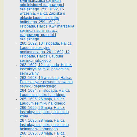
Kwit marszałka sejmiku z
administracyi czopowego i
szelężnego. 258. 1692, 16
września, Halicz. Zapiska o
oblacie laudum sejmiku
halickiego. 259. 1692, 3
listopada, Halicz. Kwit marszałka
sejmiku z administracyi
czopowego, prasołki i
szelężnego
260. 1692, 10 listopada, Halicz.
Laudum elekcyjne
podkomorzego. 261. 1692, 12
listopada, Halicz. Laudum
sejmiku halickiego
262. 1692, 12 listopada, Halicz.
Instrukcya sejmiku posłom na
sejm walny
263. 1693, 15 września, Halicz.
Protestacya z powodu zerwania
sejmiku deputackiego
264. 1694, 3 listopada, Halicz.
Laudum sejmiku halickiego
265. 1695, 26 maja, Halicz.
Laudum sejmiku halickiego
266. 1695, 26 maja, Halicz.
Instrukcya sejmiku posłom do
króla
267. 1695, 28 maja, Halicz.
Instrukcya sejmiku posłom do
hetmana w. koronnego
268. 1695, 30 maja, Halicz.