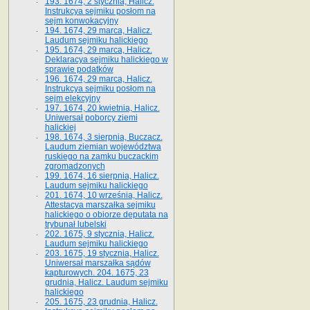
193. 1674, 2 stycznia, Halicz.
Instrukcya sejmiku posłom na
sejm konwokacyjny
194. 1674, 29 marca, Halicz.
Laudum sejmiku halickiego
195. 1674, 29 marca, Halicz.
Deklaracya sejmiku halickiego w
sprawie podatków
196. 1674, 29 marca, Halicz.
Instrukcya sejmiku posłom na
sejm elekcyjny
197. 1674, 20 kwietnia, Halicz.
Uniwersał poborcy ziemi
halickiej
198. 1674, 3 sierpnia, Buczacz.
Laudum ziemian województwa
ruskiego na zamku buczackim
zgromadzonych
199. 1674, 16 sierpnia, Halicz.
Laudum sejmiku halickiego
201. 1674, 10 września, Halicz.
Attestacya marszałka sejmiku
halickiego o obiorze deputata na
trybunał lubelski
202. 1675, 9 stycznia, Halicz.
Laudum sejmiku halickiego
203. 1675, 19 stycznia, Halicz.
Uniwersał marszałka sądów
kapturowych. 204. 1675, 23
grudnia, Halicz. Laudum sejmiku
halickiego
205. 1675, 23 grudnia, Halicz.