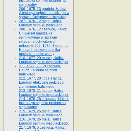
Instrukcya sejmiku posłom na
sejm walny
206. 1675, 23 grudnia, Halicz.
Attestacya sejmiku halickiego w
sprawie Ordynacyi ostrogskiej
207. 1676, 12 maja, Halicz.
Laudum sejmiku halickiego
208. 1676, 12 czerwca, Halicz.
Uniwersał marszałka
sejmikowego w sprawie
składania uchwalonych
poborów. 209. 1676, 3 grudnia,
Halicz. Instrukcya sejmiku
posłom na sejm walny
210. 1677, 29 marca, Halicz.
Laudum sejmiku deputackiego
211. 1677, 20 (?) czerwca,
Halicz. Laudum sejmiku
halickiego
212. 1677, 20 lipca, Halicz.
Laudum elekcyjne sędziego
ziemskiego halickiego
213. 1678, 21 lutego, Halicz.
Laudum sejmiku deputackiego.
214. 1678, 28 listopada, Halicz.
Instrukcya sejmiku posłom na
sejm walny
215. 1679, 25 maja, Halicz.
Laudum sejmiku halickiego
216. 1679, 26 maja, Halicz.
Laudum sejmiku deputackiego.
217. 1679, 5 czerwca, Halicz.