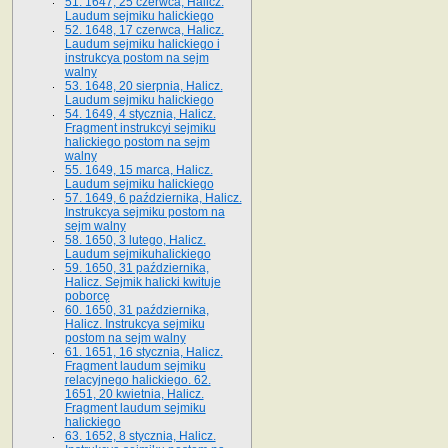
51. 1647, 25 czerwca, Halicz.
Laudum sejmiku halickiego
52. 1648, 17 czerwca, Halicz.
Laudum sejmiku halickiego i
instrukcya postom na sejm
walny
53. 1648, 20 sierpnia, Halicz.
Laudum sejmiku halickiego
54. 1649, 4 stycznia, Halicz.
Fragment instrukcyi sejmiku
halickiego postom na sejm
walny
55. 1649, 15 marca, Halicz.
Laudum sejmiku halickiego
57. 1649, 6 października, Halicz.
Instrukcya sejmiku postom na
sejm walny
58. 1650, 3 lutego, Halicz.
Laudum sejmikuhalickiego
59. 1650, 31 października,
Halicz. Sejmik halicki kwituje
poborcę
60. 1650, 31 października,
Halicz. Instrukcya sejmiku
postom na sejm walny
61. 1651, 16 stycznia, Halicz.
Fragment laudum sejmiku
relacyjnego halickiego. 62.
1651, 20 kwietnia, Halicz.
Fragment laudum sejmiku
halickiego
63. 1652, 8 stycznia, Halicz.