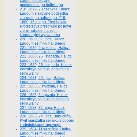
Laudum elekcyjne
podkomorzego halickiego
218. 1679, 20 czerwca, Halicz.
Laudum elekcyjne podsędka
ziemskiego halickiego. 219.
1680, 15 lutego, Trembowla.
Protestacya przeciwko posłowi
ziemi halickiej na sejm
koronacyjny wysłanemu
220. 1680, 31 lipca, Halicz.
Laudum sejmiku halickiego
221. 1680, 9 września, Halicz.
Laudum sejmiku halickiego
222. 1680, 26 listopada, Halicz.
Laudum sejmiku halickiego.
223. 1680, 26 listopada, Halicz.
Instrukcya sejmiku posłom na
sejm walny
224. 1681, 29 lipca, Halicz.
Laudum sejmiku halickiego
225. 1683, 8 stycznia, Halicz.
Laudum sejmiku halickiego
226. 1683, 8 stycznia, Halicz.
Instrukcya sejmiku posłom na
sejm walny
227. 1683, 31 maja, Halicz.
Laudum sejmiku halickiego
228. 1683, 24 lipca, Babuchów.
Kwit marszałka sejmiku z poboru
i administracyi rogowego
229. 1684, 11 września, Halicz.
Laudum sejmiku halickiego