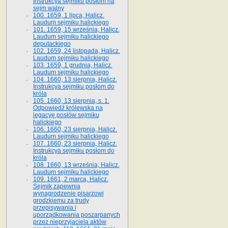
Instrukcya sejmiku posłom na
sejm walny
100. 1659, 1 lipca, Halicz.
Laudum sejmiku halickiego
101. 1659, 15 września, Halicz.
Laudum sejmiku halickiego
deputackiego
102. 1659, 24 listopada, Halicz.
Laudum sejmiku halickiego
103. 1659, 1 grudnia, Halicz.
Laudum sejmiku halickiego
104. 1660, 13 sierpnia, Halicz.
Instrukcya sejmiku posłom do
króla
105. 1660, 13 sierpnia, s. 1.
Odpowiedź królewska na
legacyę posłów sejmiku
halickiego
106. 1660, 23 sierpnia, Halicz.
Laudum sejmiku halickiego
107. 1660, 23 sierpnia, Halicz.
Instrukcya sejmiku posłom do
króla
108. 1660, 13 września, Halicz.
Laudum sejmiku halickiego
109. 1661, 2 marca, Halicz.
Sejmik zapewnia
wynagrodzenie pisarzowi
grodzkiemu za trudy
przepisywania i
uporządkowania poszarpanych
przez nieprzyjaciela aktów