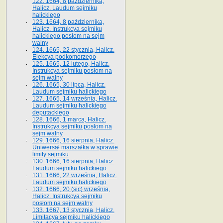
122. 1664, 8 października,
Halicz. Laudum sejmiku
halickiego
123. 1664, 8 października,
Halicz. Instrukcya sejmiku
halickiego posłom na sejm
walny
124. 1665, 22 stycznia, Halicz.
Elekcya podkomorzego
125. 1665, 12 lutego, Halicz.
Instrukcya sejmiku posłom na
sejm walny
126. 1665, 30 lipca, Halicz.
Laudum sejmiku halickiego
127. 1665, 14 września, Halicz.
Laudum sejmiku halickiego
deputackiego
128. 1666, 1 marca, Halicz.
Instrukcya sejmiku posłom na
sejm walny
129. 1666, 16 sierpnia, Halicz.
Uniwersał marszałka w sprawie
limity sejmiku
130. 1666, 16 sierpnia, Halicz.
Laudum sejmiku halickiego
131. 1666, 22 września, Halicz.
Laudum sejmiku halickiego
132. 1666, 20 (sic) września,
Halicz. Instrukcya sejmiku
posłom na sejm walny
133. 1667, 13 stycznia, Halicz.
Limitacya sejmiku halickiego