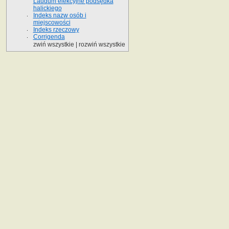
Laudum elekcyjne podsędka
halickiego
Indeks nazw osób i
miejscowości
Indeks rzeczowy
Corrigenda
zwiń wszystkie
|
rozwiń wszystkie