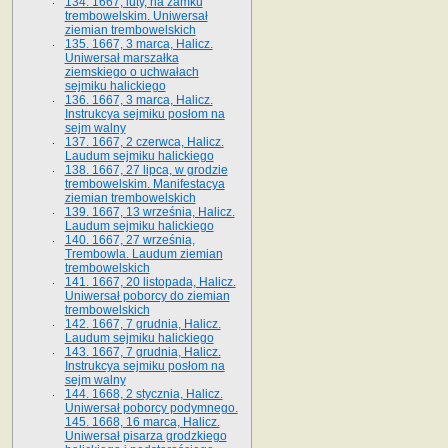
134. 1667, luty, na zamku
trembowelskim. Uniwersał
ziemian trembowelskich
135. 1667, 3 marca, Halicz.
Uniwersał marszałka
ziemskiego o uchwałach
sejmiku halickiego
136. 1667, 3 marca, Halicz.
Instrukcya sejmiku posłom na
sejm walny
137. 1667, 2 czerwca, Halicz.
Laudum sejmiku halickiego
138. 1667, 27 lipca, w grodzie
trembowelskim. Manifestacya
ziemian trembowelskich
139. 1667, 13 września, Halicz.
Laudum sejmiku halickiego
140. 1667, 27 września,
Trembowla. Laudum ziemian
trembowelskich
141. 1667, 20 listopada, Halicz.
Uniwersał poborcy do ziemian
trembowelskich
142. 1667, 7 grudnia, Halicz.
Laudum sejmiku halickiego
143. 1667, 7 grudnia, Halicz.
Instrukcya sejmiku posłom na
sejm walny
144. 1668, 2 stycznia, Halicz.
Uniwersał poborcy podymnego.
145. 1668, 16 marca, Halicz.
Uniwersał pisarza grodzkiego