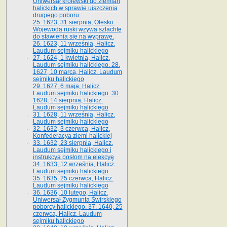
Uniwersał królewski do ziemian
halickich w sprawie uiszczenia
drugiego poboru
25. 1623, 31 sierpnia, Olesko.
Wojewoda ruski wzywa szlachtę
do stawienia się na wyprawę.
26. 1623, 11 września, Halicz.
Laudum sejmiku halickiego
27. 1624, 1 kwietnia, Halicz.
Laudum sejmiku halickiego. 28.
1627, 10 marca, Halicz. Laudum
sejmiku halickiego
29. 1627, 6 maja, Halicz.
Laudum sejmiku halickiego. 30.
1628, 14 sierpnia, Halicz.
Laudum sejmiku halickiego
31. 1628, 11 września, Halicz.
Laudum sejmiku halickiego
32. 1632, 3 czerwca, Halicz.
Konfederacya ziemi halickiej
33. 1632, 23 sierpnia, Halicz.
Laudum sejmiku halickiego i
instrukcya posłom na elekcyę
34. 1633, 12 września, Halicz.
Laudum sejmiku halickiego
35. 1635, 25 czerwca, Halicz.
Laudum sejmiku halickiego
36. 1636, 10 lutego, Halicz.
Uniwersał Zygmunta Świrskiego
poborcy halickiego. 37. 1640, 25
czerwca, Halicz. Laudum
sejmiku halickiego