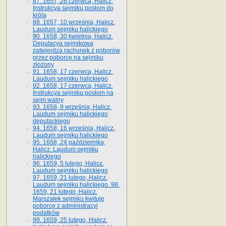
87. 1657, 26 czerwca, Halicz.
Instrukcya sejmiku posłom do
króla
88. 1657, 10 września, Halicz.
Laudum sejmiku halickiego
90. 1658, 30 kwietnia, Halicz.
Deputacya sejmikowa
zatwierdza rachunek z poborów
przez poborcę na sejmiku
złożony
91. 1658, 17 czerwca, Halicz.
Laudum sejmiku halickiego
92. 1658, 17 czerwca, Halicz.
Instrukcya sejmiku posłom na
sejm walny
93. 1658, 9 września, Halicz.
Laudum sejmiku halickiego
deputackiego
94. 1658, 16 września, Halicz.
Laudum sejmiku halickiego
95. 1658, 24 października,
Halicz. Laudum sejmiku
halickiego
96. 1659, 5 lutego, Halicz.
Laudum sejmiku halickiego
97. 1659, 21 lutego, Halicz.
Laudum sejmiku halickiego. 98.
1659, 21 lutego, Halicz.
Marszałek sejmiku kwituje
poborcę z administracyi
podatków
99. 1659, 25 lutego, Halicz.