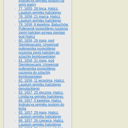
Instrukcya sejmiku posłom na
sejm walny
77. 1655, 28 lipca, Halicz.
Laudum sejmiku halickiego
78. 1656, 21 marca, Halicz.
Laudum sejmiku halickiego
79. 1656, 8 kwietnia, Babuchów.
Pułkownik pospolitego ruszenia
ziemi halickiej wzywa ziemian
pod Halicz
80. 1656, 26 maja, pod
Siemikowcami. Uniwersał
pułkownika pospolitego
ruszenia ziemi halickiej do
szlachty trembowelskiej
81. 1656, 31 maja, pod
Siemikowcami. Uniwersał
pułkownika pospolitego
ruszenia do szlachty
trembowelskiej
82. 1656, 11 września, Halicz.
Laudum sejmiku halickiego
deputackiego
83. 1657, 20 stycznia, Halicz.
Limitacya sejmiku halickiego.
84. 1657, 5 kwietnia, Halicz.
Instrukcya sejmiku posłom do
króla
85. 1657, 29 maja, Halicz.
Laudum sejmiku halickiego
86. 1657, 26 czerwca, Halicz.
Laudum sejmiku halickiego