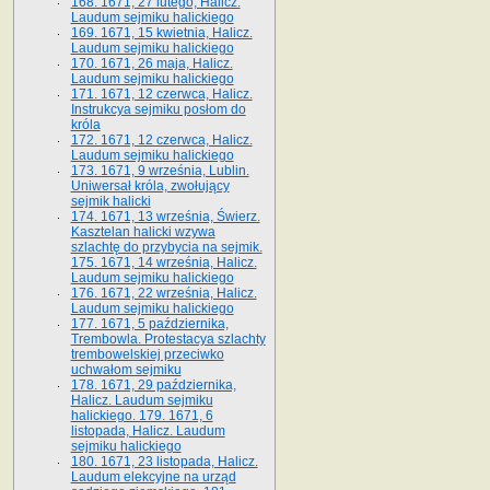
168. 1671, 27 lutego, Halicz.
Laudum sejmiku halickiego
169. 1671, 15 kwietnia, Halicz.
Laudum sejmiku halickiego
170. 1671, 26 maja, Halicz.
Laudum sejmiku halickiego
171. 1671, 12 czerwca, Halicz.
Instrukcya sejmiku posłom do
króla
172. 1671, 12 czerwca, Halicz.
Laudum sejmiku halickiego
173. 1671, 9 września, Lublin.
Uniwersał króla, zwołujący
sejmik halicki
174. 1671, 13 września, Świerz.
Kasztelan halicki wzywa
szlachtę do przybycia na sejmik.
175. 1671, 14 września, Halicz.
Laudum sejmiku halickiego
176. 1671, 22 września, Halicz.
Laudum sejmiku halickiego
177. 1671, 5 października,
Trembowla. Protestacya szlachty
trembowelskiej przeciwko
uchwałom sejmiku
178. 1671, 29 października,
Halicz. Laudum sejmiku
halickiego. 179. 1671, 6
listopada, Halicz. Laudum
sejmiku halickiego
180. 1671, 23 listopada, Halicz.
Laudum elekcyjne na urząd