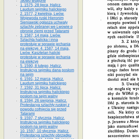
Słowo wstępne
1. 1575, 28 lipca, Halicz.
Laudum sejmiku halickiego
2. 1577, 2 kwietnia, Lwów.
Wojewoda ruski Hieronim
Sieniawski ogłasza uchwały
szlachty zebranej we Lwowie o
obronie ziemi przed Tatarami
3. 1587, 14 maja, Lwów.
Szlachta halicka i inna
protestuje w sprawie jechania
na elekcyę. 4. 1587, 14 maja,
Lwów. Kasztelan halicki
protestuje w sprawie jechania
na elekcyę
5. 1590, 8 lutego, Halicz.
Instrukcya sejmiku dana posłom
na sejm
6. 1591, 12 marca, Halicz.
Laudum sejmiku halickiego
7. 1592, 31 lipca, Halicz.
Instrukcya sejmiku halickiego
posłom na sejm walny
8. 1594, 26 sierpnia, Halicz.
Protestacya szlachty ruskiej z
powodu cofnięcia się przed
Tatarami
9. 1597, 7 stycznia, Halicz.
Instrukcya sejmiku halickiego
posłom na sejm walny
10. 1597, 10 stycznia, Halicz.
Protestacya szlachty obrządku