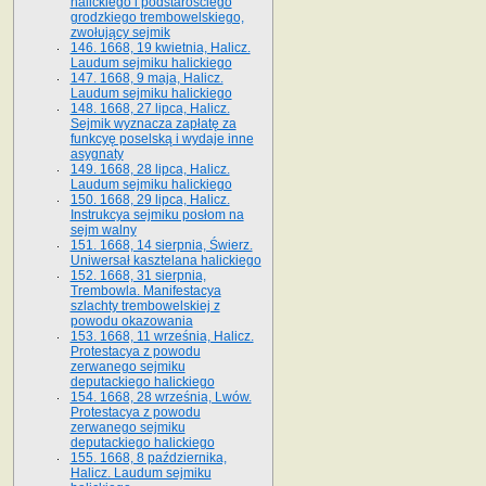
halickiego i podstarościego
grodzkiego trembowelskiego,
zwołujący sejmik
146. 1668, 19 kwietnia, Halicz.
Laudum sejmiku halickiego
147. 1668, 9 maja, Halicz.
Laudum sejmiku halickiego
148. 1668, 27 lipca, Halicz.
Sejmik wyznacza zapłatę za
funkcyę poselską i wydaje inne
asygnaty
149. 1668, 28 lipca, Halicz.
Laudum sejmiku halickiego
150. 1668, 29 lipca, Halicz.
Instrukcya sejmiku posłom na
sejm walny
151. 1668, 14 sierpnia, Świerz.
Uniwersał kasztelana halickiego
152. 1668, 31 sierpnia,
Trembowla. Manifestacya
szlachty trembowelskiej z
powodu okazowania
153. 1668, 11 września, Halicz.
Protestacya z powodu
zerwanego sejmiku
deputackiego halickiego
154. 1668, 28 września, Lwów.
Protestacya z powodu
zerwanego sejmiku
deputackiego halickiego
155. 1668, 8 października,
Halicz. Laudum sejmiku