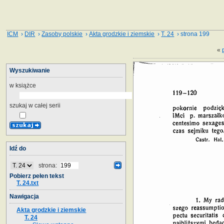
ICM
›
DIR
›
Zasoby polskie
›
Akta grodzkie i ziemskie
›
T. 24
› strona 199
«
Wyszukiwanie
w książce
szukaj w całej serii
Idź do
strona:
Pobierz pełen tekst
T. 24.txt
Nawigacja
Akta grodzkie i ziemskie
T. 24