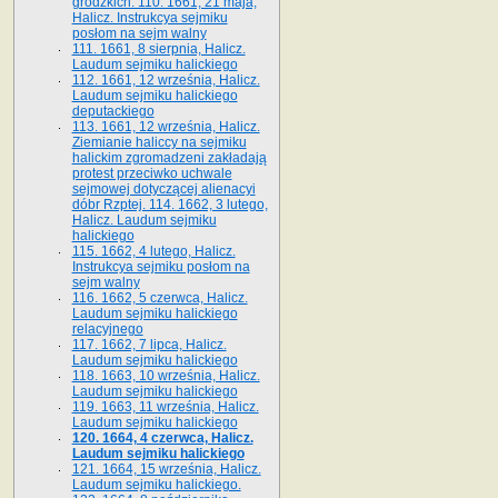
grodzkich. 110. 1661, 21 maja,
Halicz. Instrukcya sejmiku
posłom na sejm walny
111. 1661, 8 sierpnia, Halicz.
Laudum sejmiku halickiego
112. 1661, 12 września, Halicz.
Laudum sejmiku halickiego
deputackiego
113. 1661, 12 września, Halicz.
Ziemianie haliccy na sejmiku
halickim zgromadzeni zakładają
protest przeciwko uchwale
sejmowej dotyczącej alienacyi
dóbr Rzptej. 114. 1662, 3 lutego,
Halicz. Laudum sejmiku
halickiego
115. 1662, 4 lutego, Halicz.
Instrukcya sejmiku posłom na
sejm walny
116. 1662, 5 czerwca, Halicz.
Laudum sejmiku halickiego
relacyjnego
117. 1662, 7 lipca, Halicz.
Laudum sejmiku halickiego
118. 1663, 10 września, Halicz.
Laudum sejmiku halickiego
119. 1663, 11 września, Halicz.
Laudum sejmiku halickiego
120. 1664, 4 czerwca, Halicz.
Laudum sejmiku halickiego
121. 1664, 15 września, Halicz.
Laudum sejmiku halickiego.