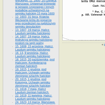
greckiego. 11. 1600, 20 czerwca,
Warszawa. Uniwersał królewski
w sprawie czopowego i innych
podatków uchwalonych na
sejmiku halickim 15 maja 1600
12. 1603, 31 lipca, Kraków.
Wezwanie króla do poparcia
jego przedłożeń na najbliższym
sejmiku deputackim
13. 1607, 19 marca, Halicz.
Laudum sejmiku halickiego
14. 1607, 19 marca, Halicz.
Instrukcya sejmiku halickiego
posłom na sejm walny
«
15. 1608, 15 września, Halicz.
Laudum sejmiku halickiego
16. 13, 9 września, Halicz.
Laudum sejmiku halickiego
18. 1615, 20 października, pod
Haliczem. Konfederacya
ziemian halickich
19. 1615, 1 grudnia, pod
Haliczem. Uchwały sejmiku
zbrojnego szlachty halickiej
20. 1615, 1 grudnia, pod
Kołomyją. Uchwały sejmiku
zbrojnego szlachty halickiej
21. 1618, 7 maja, Halicz
Laudum ziemian halickich.
22. 1619, 11 kwietnia, Halicz.
Laudum sejmiku halickiego
24. 1623, 13 marca, Warszawa.