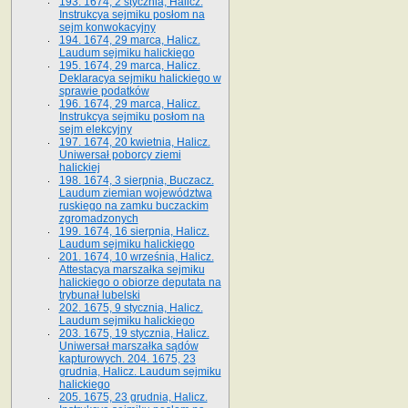
193. 1674, 2 stycznia, Halicz.
Instrukcya sejmiku posłom na
sejm konwokacyjny
194. 1674, 29 marca, Halicz.
Laudum sejmiku halickiego
195. 1674, 29 marca, Halicz.
Deklaracya sejmiku halickiego w
sprawie podatków
196. 1674, 29 marca, Halicz.
Instrukcya sejmiku posłom na
sejm elekcyjny
197. 1674, 20 kwietnia, Halicz.
Uniwersał poborcy ziemi
halickiej
198. 1674, 3 sierpnia, Buczacz.
Laudum ziemian województwa
ruskiego na zamku buczackim
zgromadzonych
199. 1674, 16 sierpnia, Halicz.
Laudum sejmiku halickiego
201. 1674, 10 września, Halicz.
Attestacya marszałka sejmiku
halickiego o obiorze deputata na
trybunał lubelski
202. 1675, 9 stycznia, Halicz.
Laudum sejmiku halickiego
203. 1675, 19 stycznia, Halicz.
Uniwersał marszałka sądów
kapturowych. 204. 1675, 23
grudnia, Halicz. Laudum sejmiku
halickiego
205. 1675, 23 grudnia, Halicz.