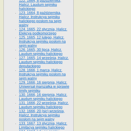
122. 1664, 8 października,
Halicz. Laudum sejmiku
halickiego
123. 1664, 8 października,
Halicz. Instrukcya sejmiku
halickiego posłom na sejm
walny
124. 1665, 22 stycznia, Halicz.
Elekcya podkomorzego
125. 1665, 12 lutego, Halicz.
Instrukcya sejmiku posłom na
sejm walny
126. 1665, 30 lipca, Halicz.
Laudum sejmiku halickiego
127. 1665, 14 września, Halicz.
Laudum sejmiku halickiego
deputackiego
128. 1666, 1 marca, Halicz.
Instrukcya sejmiku posłom na
sejm walny
129. 1666, 16 sierpnia, Halicz.
Uniwersał marszałka w sprawie
limity sejmiku
130. 1666, 16 sierpnia, Halicz.
Laudum sejmiku halickiego
131. 1666, 22 września, Halicz.
Laudum sejmiku halickiego
132. 1666, 20 (sic) września,
Halicz. Instrukcya sejmiku
posłom na sejm walny
133. 1667, 13 stycznia, Halicz.
Limitacya sejmiku halickiego