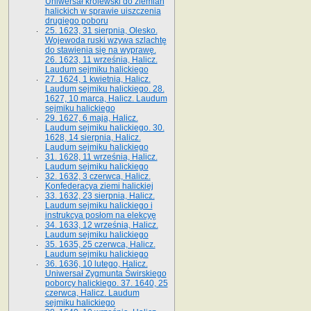
Uniwersał królewski do ziemian
halickich w sprawie uiszczenia
drugiego poboru
25. 1623, 31 sierpnia, Olesko.
Wojewoda ruski wzywa szlachtę
do stawienia się na wyprawę.
26. 1623, 11 września, Halicz.
Laudum sejmiku halickiego
27. 1624, 1 kwietnia, Halicz.
Laudum sejmiku halickiego. 28.
1627, 10 marca, Halicz. Laudum
sejmiku halickiego
29. 1627, 6 maja, Halicz.
Laudum sejmiku halickiego. 30.
1628, 14 sierpnia, Halicz.
Laudum sejmiku halickiego
31. 1628, 11 września, Halicz.
Laudum sejmiku halickiego
32. 1632, 3 czerwca, Halicz.
Konfederacya ziemi halickiej
33. 1632, 23 sierpnia, Halicz.
Laudum sejmiku halickiego i
instrukcya posłom na elekcyę
34. 1633, 12 września, Halicz.
Laudum sejmiku halickiego
35. 1635, 25 czerwca, Halicz.
Laudum sejmiku halickiego
36. 1636, 10 lutego, Halicz.
Uniwersał Zygmunta Świrskiego
poborcy halickiego. 37. 1640, 25
czerwca, Halicz. Laudum
sejmiku halickiego