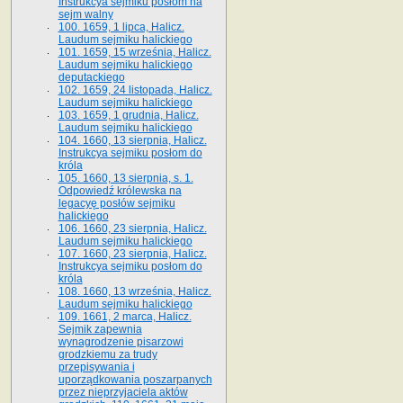
Instrukcya sejmiku posłom na
sejm walny
100. 1659, 1 lipca, Halicz.
Laudum sejmiku halickiego
101. 1659, 15 września, Halicz.
Laudum sejmiku halickiego
deputackiego
102. 1659, 24 listopada, Halicz.
Laudum sejmiku halickiego
103. 1659, 1 grudnia, Halicz.
Laudum sejmiku halickiego
104. 1660, 13 sierpnia, Halicz.
Instrukcya sejmiku posłom do
króla
105. 1660, 13 sierpnia, s. 1.
Odpowiedź królewska na
legacyę posłów sejmiku
halickiego
106. 1660, 23 sierpnia, Halicz.
Laudum sejmiku halickiego
107. 1660, 23 sierpnia, Halicz.
Instrukcya sejmiku posłom do
króla
108. 1660, 13 września, Halicz.
Laudum sejmiku halickiego
109. 1661, 2 marca, Halicz.
Sejmik zapewnia
wynagrodzenie pisarzowi
grodzkiemu za trudy
przepisywania i
uporządkowania poszarpanych
przez nieprzyjaciela aktów