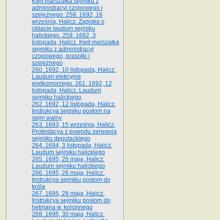
Kwit marszałka sejmiku z
administracyi czopowego i
szelężnego. 258. 1692, 16
września, Halicz. Zapiska o
oblacie laudum sejmiku
halickiego. 259. 1692, 3
listopada, Halicz. Kwit marszałka
sejmiku z administracyi
czopowego, prasołki i
szelężnego
260. 1692, 10 listopada, Halicz.
Laudum elekcyjne
podkomorzego. 261. 1692, 12
listopada, Halicz. Laudum
sejmiku halickiego
262. 1692, 12 listopada, Halicz.
Instrukcya sejmiku posłom na
sejm walny
263. 1693, 15 września, Halicz.
Protestacya z powodu zerwania
sejmiku deputackiego
264. 1694, 3 listopada, Halicz.
Laudum sejmiku halickiego
265. 1695, 26 maja, Halicz.
Laudum sejmiku halickiego
266. 1695, 26 maja, Halicz.
Instrukcya sejmiku posłom do
króla
267. 1695, 28 maja, Halicz.
Instrukcya sejmiku posłom do
hetmana w. koronnego
268. 1695, 30 maja, Halicz.