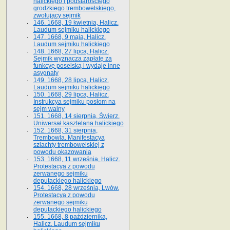
halickiego i podstarościego
grodzkiego trembowelskiego,
zwołujący sejmik
146. 1668, 19 kwietnia, Halicz.
Laudum sejmiku halickiego
147. 1668, 9 maja, Halicz.
Laudum sejmiku halickiego
148. 1668, 27 lipca, Halicz.
Sejmik wyznacza zapłatę za
funkcyę poselską i wydaje inne
asygnaty
149. 1668, 28 lipca, Halicz.
Laudum sejmiku halickiego
150. 1668, 29 lipca, Halicz.
Instrukcya sejmiku posłom na
sejm walny
151. 1668, 14 sierpnia, Świerz.
Uniwersał kasztelana halickiego
152. 1668, 31 sierpnia,
Trembowla. Manifestacya
szlachty trembowelskiej z
powodu okazowania
153. 1668, 11 września, Halicz.
Protestacya z powodu
zerwanego sejmiku
deputackiego halickiego
154. 1668, 28 września, Lwów.
Protestacya z powodu
zerwanego sejmiku
deputackiego halickiego
155. 1668, 8 października,
Halicz. Laudum sejmiku