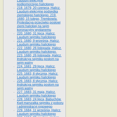
Laudum elekcyjne
podkomorzego halickiego
218. 1679, 20 czerwca, Halicz.
Laudum elekcyjne podsędka
ziemskiego halickiego. 219.
1680, 15 lutego, Trembowla.
Protestacya przeciwko posłowi
ziemi halickiej na sejm
koronacyjny wysłanemu
220. 1680, 31 lipca, Halicz.
Laudum sejmiku halickiego
221. 1680, 9 września, Halicz.
Laudum sejmiku halickiego
222. 1680, 26 listopada, Halicz.
Laudum sejmiku halickiego.
223. 1680, 26 listopada, Halicz.
Instrukcya sejmiku posłom na
sejm walny
224. 1681, 29 lipca, Halicz.
Laudum sejmiku halickiego
225. 1683, 8 stycznia, Halicz.
Laudum sejmiku halickiego
226. 1683, 8 stycznia, Halicz.
Instrukcya sejmiku posłom na
sejm walny
227. 1683, 31 maja, Halicz.
Laudum sejmiku halickiego
228. 1683, 24 lipca, Babuchów.
Kwit marszałka sejmiku z poboru
i administracyi rogowego
229. 1684, 11 września, Halicz.
Laudum sejmiku halickiego