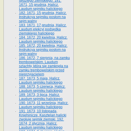
sędziego ziemskiego. 181.
1671, 15 grudnia, Halicz.
Laudum sejmiku halickiego
182. 1671, 15 grudnia, Halicz.
Instrukcya sejmiku posłom na
sejm walny
183. 1671, 17 grudnia, Halicz.
Laudum elekcyi podsędka
ziemskiego halickiego
184. 1672, 20 kwietnia, Halicz.
Laudum sejmiku halickiego
185. 1672, 20 kwietnia, Halicz.
Instrukcya sejmiku posłom na
sejm walny
186. 1672, 7 sierpnia, na zamku
trembowelskim. Laudum
szlachty, która się zamknęła na
zamku trembowelskim przed
nieprzyjacielem
187. 1673, 5 maja, Halicz.
Laudum sejmiku halickiego
188. 1673, 5 czerwca, Halicz.
Laudum sejmiku halickiego
189. 1673, 3 lipca, Halicz.
Laudum sejmiku halickiego
190. 1673, 11 września, Halicz.
Laudum sejmiku halickiego
191. 1673, 10 listopada,
Kniehinicze. Kasztelan halicki
zwołuje sejmik ziemski. 192.
1674, 2 stycznia, Halicz.
Laudum sejmiku halickiego