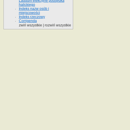
Laudum elekcyjne podsędka
halickiego
Indeks nazw osób i
miejscowości
Indeks rzeczowy
Corrigenda
zwiń wszystkie
|
rozwiń wszystkie