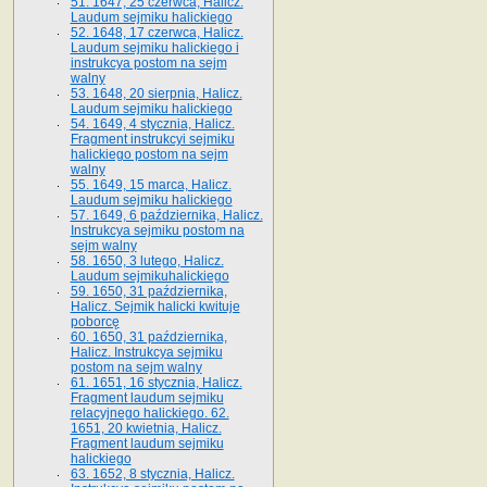
51. 1647, 25 czerwca, Halicz.
Laudum sejmiku halickiego
52. 1648, 17 czerwca, Halicz.
Laudum sejmiku halickiego i
instrukcya postom na sejm
walny
53. 1648, 20 sierpnia, Halicz.
Laudum sejmiku halickiego
54. 1649, 4 stycznia, Halicz.
Fragment instrukcyi sejmiku
halickiego postom na sejm
walny
55. 1649, 15 marca, Halicz.
Laudum sejmiku halickiego
57. 1649, 6 października, Halicz.
Instrukcya sejmiku postom na
sejm walny
58. 1650, 3 lutego, Halicz.
Laudum sejmikuhalickiego
59. 1650, 31 października,
Halicz. Sejmik halicki kwituje
poborcę
60. 1650, 31 października,
Halicz. Instrukcya sejmiku
postom na sejm walny
61. 1651, 16 stycznia, Halicz.
Fragment laudum sejmiku
relacyjnego halickiego. 62.
1651, 20 kwietnia, Halicz.
Fragment laudum sejmiku
halickiego
63. 1652, 8 stycznia, Halicz.