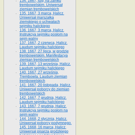
134. 1667, luty, na zamku
trembowelskim. Uniwersał
ziemian trembowelskich
135. 1667, 3 marca, Halicz.
Uniwersał marszałka
ziemskiego o uchwałach
sejmiku halickiego
136. 1667, 3 marca, Halicz.
Instrukcya sejmiku posłom na
sejm walny
137. 1667, 2 czerwca, Halicz.
Laudum sejmiku halickiego
138. 1667, 27 lipca, w grodzie
trembowelskim. Manifestacya
ziemian trembowelskich
139. 1667, 13 września, Halicz.
Laudum sejmiku halickiego
140. 1667, 27 września,
Trembowla. Laudum ziemian
trembowelskich
141. 1667, 20 listopada, Halicz.
Uniwersał poborcy do ziemian
trembowelskich
142. 1667, 7 grudnia, Halicz.
Laudum sejmiku halickiego
143. 1667, 7 grudnia, Halicz.
Instrukcya sejmiku posłom na
sejm walny
144. 1668, 2 stycznia, Halicz.
Uniwersał poborcy podymnego.
145. 1668, 16 marca, Halicz.
Uniwersał pisarza grodzkiego