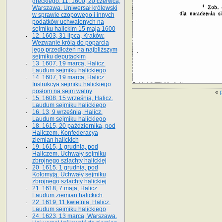
greckiego. 11. 1600, 20 czerwca,
Warszawa. Uniwersał królewski
w sprawie czopowego i innych
podatków uchwalonych na
sejmiku halickim 15 maja 1600
12. 1603, 31 lipca, Kraków.
Wezwanie króla do poparcia
jego przedłożeń na najbliższym
sejmiku deputackim
13. 1607, 19 marca, Halicz.
Laudum sejmiku halickiego
14. 1607, 19 marca, Halicz.
Instrukcya sejmiku halickiego
posłom na sejm walny
«
15. 1608, 15 września, Halicz.
Laudum sejmiku halickiego
16. 13, 9 września, Halicz.
Laudum sejmiku halickiego
18. 1615, 20 października, pod
Haliczem. Konfederacya
ziemian halickich
19. 1615, 1 grudnia, pod
Haliczem. Uchwały sejmiku
zbrojnego szlachty halickiej
20. 1615, 1 grudnia, pod
Kołomyją. Uchwały sejmiku
zbrojnego szlachty halickiej
21. 1618, 7 maja, Halicz
Laudum ziemian halickich.
22. 1619, 11 kwietnia, Halicz.
Laudum sejmiku halickiego
24. 1623, 13 marca, Warszawa.