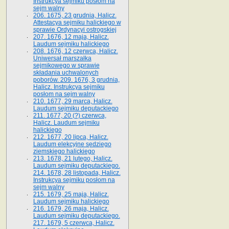
Instrukcya sejmiku posłom na
sejm walny
206. 1675, 23 grudnia, Halicz.
Attestacya sejmiku halickiego w
sprawie Ordynacyi ostrogskiej
207. 1676, 12 maja, Halicz.
Laudum sejmiku halickiego
208. 1676, 12 czerwca, Halicz.
Uniwersał marszałka
sejmikowego w sprawie
składania uchwalonych
poborów. 209. 1676, 3 grudnia,
Halicz. Instrukcya sejmiku
posłom na sejm walny
210. 1677, 29 marca, Halicz.
Laudum sejmiku deputackiego
211. 1677, 20 (?) czerwca,
Halicz. Laudum sejmiku
halickiego
212. 1677, 20 lipca, Halicz.
Laudum elekcyjne sędziego
ziemskiego halickiego
213. 1678, 21 lutego, Halicz.
Laudum sejmiku deputackiego.
214. 1678, 28 listopada, Halicz.
Instrukcya sejmiku posłom na
sejm walny
215. 1679, 25 maja, Halicz.
Laudum sejmiku halickiego
216. 1679, 26 maja, Halicz.
Laudum sejmiku deputackiego.
217. 1679, 5 czerwca, Halicz.