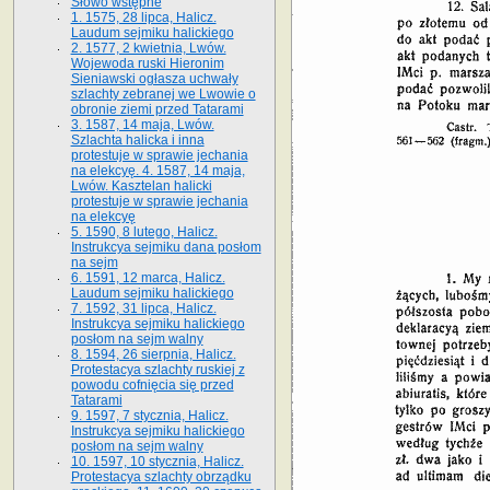
Słowo wstępne
1. 1575, 28 lipca, Halicz.
Laudum sejmiku halickiego
2. 1577, 2 kwietnia, Lwów.
Wojewoda ruski Hieronim
Sieniawski ogłasza uchwały
szlachty zebranej we Lwowie o
obronie ziemi przed Tatarami
3. 1587, 14 maja, Lwów.
Szlachta halicka i inna
protestuje w sprawie jechania
na elekcyę. 4. 1587, 14 maja,
Lwów. Kasztelan halicki
protestuje w sprawie jechania
na elekcyę
5. 1590, 8 lutego, Halicz.
Instrukcya sejmiku dana posłom
na sejm
6. 1591, 12 marca, Halicz.
Laudum sejmiku halickiego
7. 1592, 31 lipca, Halicz.
Instrukcya sejmiku halickiego
posłom na sejm walny
8. 1594, 26 sierpnia, Halicz.
Protestacya szlachty ruskiej z
powodu cofnięcia się przed
Tatarami
9. 1597, 7 stycznia, Halicz.
Instrukcya sejmiku halickiego
posłom na sejm walny
10. 1597, 10 stycznia, Halicz.
Protestacya szlachty obrządku