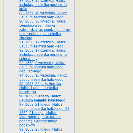
87. 1657, 26 czerwca, Halicz.
Instrukcya sejmiku posłom do
króla
88. 1657, 10 września, Halicz.
Laudum sejmiku halickiego
90. 1658, 30 kwietnia, Halicz.
Deputacya sejmikowa
zatwierdza rachunek z poborów
przez poborcę na sejmiku
złożony
91. 1658, 17 czerwca, Halicz.
Laudum sejmiku halickiego
92. 1658, 17 czerwca, Halicz.
Instrukcya sejmiku posłom na
sejm walny
93. 1658, 9 września, Halicz.
Laudum sejmiku halickiego
deputackiego
94. 1658, 16 września, Halicz.
Laudum sejmiku halickiego
95. 1658, 24 października,
Halicz. Laudum sejmiku
halickiego
96. 1659, 5 lutego, Halicz.
Laudum sejmiku halickiego
97. 1659, 21 lutego, Halicz.
Laudum sejmiku halickiego. 98.
1659, 21 lutego, Halicz.
Marszałek sejmiku kwituje
poborcę z administracyi
podatków
99. 1659, 25 lutego, Halicz.