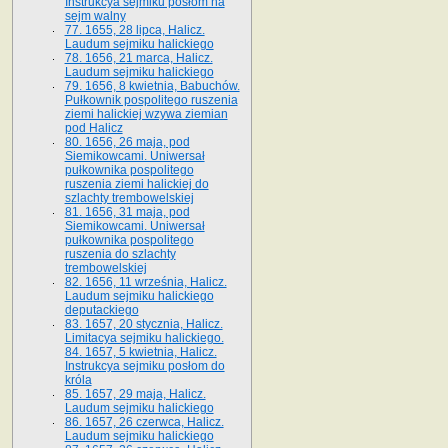
Instrukcya sejmiku posłom na
sejm walny
77. 1655, 28 lipca, Halicz.
Laudum sejmiku halickiego
78. 1656, 21 marca, Halicz.
Laudum sejmiku halickiego
79. 1656, 8 kwietnia, Babuchów.
Pułkownik pospolitego ruszenia
ziemi halickiej wzywa ziemian
pod Halicz
80. 1656, 26 maja, pod
Siemikowcami. Uniwersał
pułkownika pospolitego
ruszenia ziemi halickiej do
szlachty trembowelskiej
81. 1656, 31 maja, pod
Siemikowcami. Uniwersał
pułkownika pospolitego
ruszenia do szlachty
trembowelskiej
82. 1656, 11 września, Halicz.
Laudum sejmiku halickiego
deputackiego
83. 1657, 20 stycznia, Halicz.
Limitacya sejmiku halickiego.
84. 1657, 5 kwietnia, Halicz.
Instrukcya sejmiku posłom do
króla
85. 1657, 29 maja, Halicz.
Laudum sejmiku halickiego
86. 1657, 26 czerwca, Halicz.
Laudum sejmiku halickiego