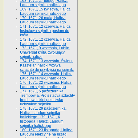
168. 1671, 27 lutego, Halicz.
Laudum sejmiku halickiego
169. 1671, 15 kwietnia, Halicz.
Laudum sejmiku halickiego
170. 1671, 26 maja, Halicz.
Laudum sejmiku halickiego
171. 1671, 12 czerwca, Halicz.
Instrukcya sejmiku posłom do
króla
172. 1671, 12 czerwca, Halicz.
Laudum sejmiku halickiego
173. 1671, 9 września, Lublin.
Uniwersał króla, zwołujący
sejmik halicki
174. 1671, 13 września, Świerz.
Kasztelan halicki wzywa
szlachtę do przybycia na sejmik.
175. 1671, 14 września, Halicz.
Laudum sejmiku halickiego
176. 1671, 22 września, Halicz.
Laudum sejmiku halickiego
177. 1671, 5 października,
Trembowla. Protestacya szlachty
trembowelskiej przeciwko
uchwałom sejmiku
178. 1671, 29 października,
Halicz. Laudum sejmiku
halickiego. 179. 1671, 6
listopada, Halicz. Laudum
sejmiku halickiego
180. 1671, 23 listopada, Halicz.
Laudum elekcyjne na urząd