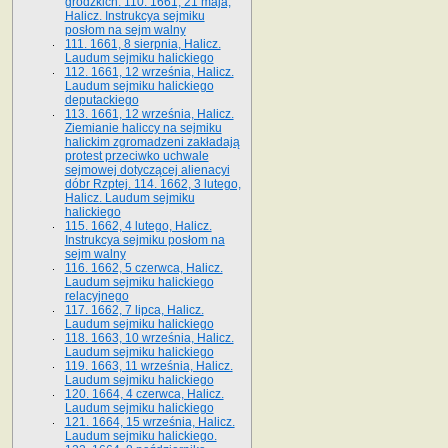
grodzkich. 110. 1661, 21 maja,
Halicz. Instrukcya sejmiku
posłom na sejm walny
111. 1661, 8 sierpnia, Halicz.
Laudum sejmiku halickiego
112. 1661, 12 września, Halicz.
Laudum sejmiku halickiego
deputackiego
113. 1661, 12 września, Halicz.
Ziemianie haliccy na sejmiku
halickim zgromadzeni zakładają
protest przeciwko uchwale
sejmowej dotyczącej alienacyi
dóbr Rzptej. 114. 1662, 3 lutego,
Halicz. Laudum sejmiku
halickiego
115. 1662, 4 lutego, Halicz.
Instrukcya sejmiku posłom na
sejm walny
116. 1662, 5 czerwca, Halicz.
Laudum sejmiku halickiego
relacyjnego
117. 1662, 7 lipca, Halicz.
Laudum sejmiku halickiego
118. 1663, 10 września, Halicz.
Laudum sejmiku halickiego
119. 1663, 11 września, Halicz.
Laudum sejmiku halickiego
120. 1664, 4 czerwca, Halicz.
Laudum sejmiku halickiego
121. 1664, 15 września, Halicz.
Laudum sejmiku halickiego.