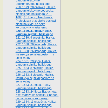
Laudum elekcyjne
podkomorzego halickiego
218. 1679, 20 czerwca, Halicz.
Laudum elekcyjne podsędka
ziemskiego halickiego. 219.
1680, 15 lutego, Trembowla.
Protestacya przeciwko posłowi
ziemi halickiej na sejm
koronacyjny wysłanemu
220. 1680, 31 lipca, Halicz.
Laudum sejmiku halickiego
221. 1680, 9 września, Halicz.
Laudum sejmiku halickiego
222. 1680, 26 listopada, Halicz.
Laudum sejmiku halickiego.
223. 1680, 26 listopada, Halicz.
Instrukcya sejmiku posłom na
sejm walny
224. 1681, 29 lipca, Halicz.
Laudum sejmiku halickiego
225. 1683, 8 stycznia, Halicz.
Laudum sejmiku halickiego
226. 1683, 8 stycznia, Halicz.
Instrukcya sejmiku posłom na
sejm walny
227. 1683, 31 maja, Halicz.
Laudum sejmiku halickiego
228. 1683, 24 lipca, Babuchów.
Kwit marszałka sejmiku z poboru
i administracyi rogowego
229. 1684, 11 września, Halicz.
Laudum sejmiku halickiego