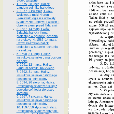
Słowo wstępne
1. 1575, 28 lipca, Halicz.
Laudum sejmiku halickiego
2. 1577, 2 kwietnia, Lwów.
Wojewoda ruski Hieronim
Sieniawski ogłasza uchwały
szlachty zebranej we Lwowie o
obronie ziemi przed Tatarami
3. 1587, 14 maja, Lwów.
Szlachta halicka i inna
protestuje w sprawie jechania
na elekcyę. 4. 1587, 14 maja,
Lwów. Kasztelan halicki
protestuje w sprawie jechania
na elekcyę
5. 1590, 8 lutego, Halicz.
Instrukcya sejmiku dana posłom
na sejm
6. 1591, 12 marca, Halicz.
Laudum sejmiku halickiego
7. 1592, 31 lipca, Halicz.
Instrukcya sejmiku halickiego
posłom na sejm walny
8. 1594, 26 sierpnia, Halicz.
Protestacya szlachty ruskiej z
powodu cofnięcia się przed
Tatarami
9. 1597, 7 stycznia, Halicz.
Instrukcya sejmiku halickiego
posłom na sejm walny
10. 1597, 10 stycznia, Halicz.
Protestacya szlachty obrządku