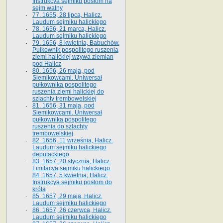
Instrukcya sejmiku posłom na
sejm walny
77. 1655, 28 lipca, Halicz.
Laudum sejmiku halickiego
78. 1656, 21 marca, Halicz.
Laudum sejmiku halickiego
79. 1656, 8 kwietnia, Babuchów.
Pułkownik pospolitego ruszenia
ziemi halickiej wzywa ziemian
pod Halicz
80. 1656, 26 maja, pod
Siemikowcami. Uniwersał
pułkownika pospolitego
ruszenia ziemi halickiej do
szlachty trembowelskiej
81. 1656, 31 maja, pod
Siemikowcami. Uniwersał
pułkownika pospolitego
ruszenia do szlachty
trembowelskiej
82. 1656, 11 września, Halicz.
Laudum sejmiku halickiego
deputackiego
83. 1657, 20 stycznia, Halicz.
Limitacya sejmiku halickiego.
84. 1657, 5 kwietnia, Halicz.
Instrukcya sejmiku posłom do
króla
85. 1657, 29 maja, Halicz.
Laudum sejmiku halickiego
86. 1657, 26 czerwca, Halicz.
Laudum sejmiku halickiego