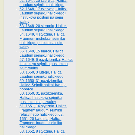
51. 1647, 25 czerwca, Halicz.
Laudum sejmiku halickiego
52. 1648, 17 czerwca, Halicz.
Laudum sejmiku halickiego i
instrukcya postom na sejm
walny
53. 1648, 20 sierpnia, Halicz.
Laudum sejmiku halickiego
54. 1649, 4 stycznia, Halicz.
Fragment instrukcyi sejmiku
halickiego postom na sejm
walny
55. 1649, 15 marca, Halicz.
Laudum sejmiku halickiego
57. 1649, 6 października, Halicz.
Instrukcya sejmiku postom na
sejm walny
58. 1650, 3 lutego, Halicz.
Laudum sejmikuhalickiego
59. 1650, 31 października,
Halicz. Sejmik halicki kwituje
poborcę
60. 1650, 31 października,
Halicz. Instrukcya sejmiku
postom na sejm walny
61. 1651, 16 stycznia, Halicz.
Fragment laudum sejmiku
relacyjnego halickiego. 62.
1651, 20 kwietnia, Halicz.
Fragment laudum sejmiku
halickiego
63. 1652, 8 stycznia, Halicz.