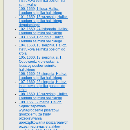
Instrukcya sejmiku posłom na
sejm walny
100. 1659, 1 lipca, Halicz.
Laudum sejmiku halickiego
101. 1659, 15 września, Halicz.
Laudum sejmiku halickiego
deputackiego
102. 1659, 24 listopada, Halicz.
Laudum sejmiku halickiego
103. 1659, 1 grudnia, Halicz.
Laudum sejmiku halickiego
104. 1660, 13 sierpnia, Halicz.
Instrukcya sejmiku posłom do
króla
105. 1660, 13 sierpnia, s. 1.
Odpowiedź królewska na
legacyę posłów sejmiku
halickiego
106. 1660, 23 sierpnia, Halicz.
Laudum sejmiku halickiego
107. 1660, 23 sierpnia, Halicz.
Instrukcya sejmiku posłom do
króla
108. 1660, 13 września, Halicz.
Laudum sejmiku halickiego
109. 1661, 2 marca, Halicz.
Sejmik zapewnia
wynagrodzenie pisarzowi
grodzkiemu za trudy
przepisywania i
uporządkowania poszarpanych
przez nieprzyjaciela aktów