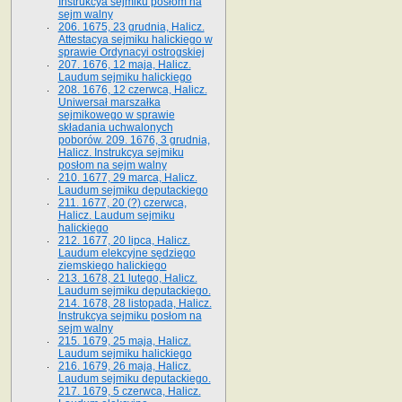
Instrukcya sejmiku posłom na
sejm walny
206. 1675, 23 grudnia, Halicz.
Attestacya sejmiku halickiego w
sprawie Ordynacyi ostrogskiej
207. 1676, 12 maja, Halicz.
Laudum sejmiku halickiego
208. 1676, 12 czerwca, Halicz.
Uniwersał marszałka
sejmikowego w sprawie
składania uchwalonych
poborów. 209. 1676, 3 grudnia,
Halicz. Instrukcya sejmiku
posłom na sejm walny
210. 1677, 29 marca, Halicz.
Laudum sejmiku deputackiego
211. 1677, 20 (?) czerwca,
Halicz. Laudum sejmiku
halickiego
212. 1677, 20 lipca, Halicz.
Laudum elekcyjne sędziego
ziemskiego halickiego
213. 1678, 21 lutego, Halicz.
Laudum sejmiku deputackiego.
214. 1678, 28 listopada, Halicz.
Instrukcya sejmiku posłom na
sejm walny
215. 1679, 25 maja, Halicz.
Laudum sejmiku halickiego
216. 1679, 26 maja, Halicz.
Laudum sejmiku deputackiego.
217. 1679, 5 czerwca, Halicz.