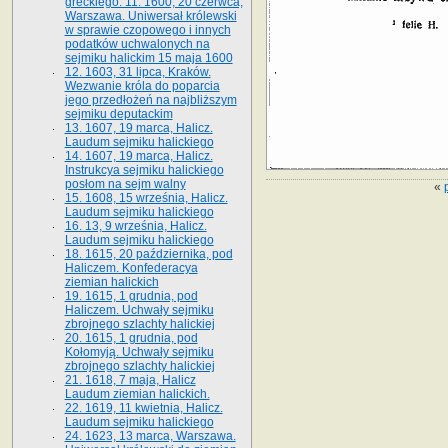
greckiego. 11. 1600, 20 czerwca,
Warszawa. Uniwersał królewski
w sprawie czopowego i innych
podatków uchwalonych na
sejmiku halickim 15 maja 1600
12. 1603, 31 lipca, Kraków.
Wezwanie króla do poparcia
jego przedłożeń na najbliższym
sejmiku deputackim
13. 1607, 19 marca, Halicz.
Laudum sejmiku halickiego
14. 1607, 19 marca, Halicz.
Instrukcya sejmiku halickiego
posłom na sejm walny
«
15. 1608, 15 września, Halicz.
Laudum sejmiku halickiego
16. 13, 9 września, Halicz.
Laudum sejmiku halickiego
18. 1615, 20 października, pod
Haliczem. Konfederacya
ziemian halickich
19. 1615, 1 grudnia, pod
Haliczem. Uchwały sejmiku
zbrojnego szlachty halickiej
20. 1615, 1 grudnia, pod
Kołomyją. Uchwały sejmiku
zbrojnego szlachty halickiej
21. 1618, 7 maja, Halicz
Laudum ziemian halickich.
22. 1619, 11 kwietnia, Halicz.
Laudum sejmiku halickiego
24. 1623, 13 marca, Warszawa.