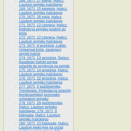
168. 1671, 27 lutego, Halicz.
Laudum sejmiku halickiego
169. 1671, 15 kwietnia, Halicz.
Laudum sejmiku halickiego
170. 1671, 26 maja, Halicz.
Laudum sejmiku halickiego
171. 1671, 12 czerwca, Halicz.
Instrukcya sejmiku posłom do
króla
172. 1671, 12 czerwca, Halicz.
Laudum sejmiku halickiego
173. 1671, 9 września, Lublin.
Uniwersał króla, zwołujący
sejmik halicki
174. 1671, 13 września, Świerz.
Kasztelan halicki wzywa
szlachtę do przybycia na sejmik.
175. 1671, 14 września, Halicz.
Laudum sejmiku halickiego
176. 1671, 22 września, Halicz.
Laudum sejmiku halickiego
177. 1671, 5 października,
Trembowla. Protestacya szlachty
trembowelskiej przeciwko
uchwałom sejmiku
178. 1671, 29 października,
Halicz. Laudum sejmiku
halickiego. 179. 1671, 6
listopada, Halicz. Laudum
sejmiku halickiego
180. 1671, 23 listopada, Halicz.
Laudum elekcyjne na urząd