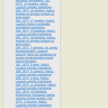
sędziego ziemskiego. 181.
1671, 15 grudnia, Halicz.
Laudum sejmiku halickiego
182. 1671, 15 grudnia, Halicz.
Instrukcya sejmiku posłom na
sejm walny
183. 1671, 17 grudnia, Halicz.
Laudum elekcyi podsędka
ziemskiego halickiego
184. 1672, 20 kwietnia, Halicz.
Laudum sejmiku halickiego
185. 1672, 20 kwietnia, Halicz.
Instrukcya sejmiku posłom na
sejm walny
186. 1672, 7 sierpnia, na zamku
trembowelskim. Laudum
szlachty, która się zamknęła na
zamku trembowelskim przed
nieprzyjacielem
187. 1673, 5 maja, Halicz.
Laudum sejmiku halickiego
188. 1673, 5 czerwca, Halicz.
Laudum sejmiku halickiego
189. 1673, 3 lipca, Halicz.
Laudum sejmiku halickiego
190. 1673, 11 września, Halicz.
Laudum sejmiku halickiego
191. 1673, 10 listopada,
Kniehinicze. Kasztelan halicki
zwołuje sejmik ziemski. 192.
1674, 2 stycznia, Halicz.
Laudum sejmiku halickiego