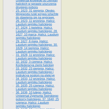
Uniwersał królewski do ziemian
halickich w sprawie uiszczenia
drugiego poboru
25. 1623, 31 sierpnia, Olesko.
Wojewoda ruski wzywa szlachtę
do stawienia się na wyprawę.
26. 1623, 11 września, Halicz.
Laudum sejmiku halickiego
27. 1624, 1 kwietnia, Halicz.
Laudum sejmiku halickiego. 28.
1627, 10 marca, Halicz. Laudum
sejmiku halickiego
29. 1627, 6 maja, Halicz.
Laudum sejmiku halickiego. 30.
1628, 14 sierpnia, Halicz.
Laudum sejmiku halickiego
31. 1628, 11 września, Halicz.
Laudum sejmiku halickiego
32. 1632, 3 czerwca, Halicz.
Konfederacya ziemi halickiej
33. 1632, 23 sierpnia, Halicz.
Laudum sejmiku halickiego i
instrukcya posłom na elekcyę
34. 1633, 12 września, Halicz.
Laudum sejmiku halickiego
35. 1635, 25 czerwca, Halicz.
Laudum sejmiku halickiego
36. 1636, 10 lutego, Halicz.
Uniwersał Zygmunta Świrskiego
poborcy halickiego. 37. 1640, 25
czerwca, Halicz. Laudum
sejmiku halickiego