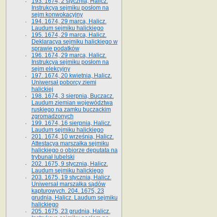
193. 1674, 2 stycznia, Halicz.
Instrukcya sejmiku posłom na
sejm konwokacyjny
194. 1674, 29 marca, Halicz.
Laudum sejmiku halickiego
195. 1674, 29 marca, Halicz.
Deklaracya sejmiku halickiego w
sprawie podatków
196. 1674, 29 marca, Halicz.
Instrukcya sejmiku posłom na
sejm elekcyjny
197. 1674, 20 kwietnia, Halicz.
Uniwersał poborcy ziemi
halickiej
198. 1674, 3 sierpnia, Buczacz.
Laudum ziemian województwa
ruskiego na zamku buczackim
zgromadzonych
199. 1674, 16 sierpnia, Halicz.
Laudum sejmiku halickiego
201. 1674, 10 września, Halicz.
Attestacya marszałka sejmiku
halickiego o obiorze deputata na
trybunał lubelski
202. 1675, 9 stycznia, Halicz.
Laudum sejmiku halickiego
203. 1675, 19 stycznia, Halicz.
Uniwersał marszałka sądów
kapturowych. 204. 1675, 23
grudnia, Halicz. Laudum sejmiku
halickiego
205. 1675, 23 grudnia, Halicz.