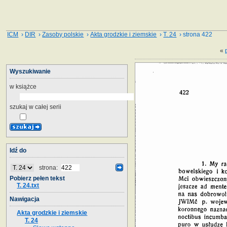
ICM
›
DIR
›
Zasoby polskie
›
Akta grodzkie i ziemskie
›
T. 24
› strona 422
«
Wyszukiwanie
w książce
szukaj w całej serii
Idź do
strona:
Pobierz pełen tekst
T. 24.txt
Nawigacja
Akta grodzkie i ziemskie
T. 24