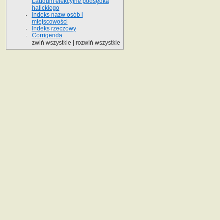
Laudum elekcyjne podsędka
halickiego
Indeks nazw osób i
miejscowości
Indeks rzeczowy
Corrigenda
zwiń wszystkie
|
rozwiń wszystkie