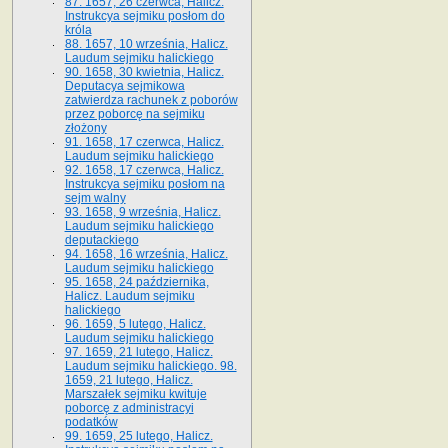
87. 1657, 26 czerwca, Halicz.
Instrukcya sejmiku posłom do
króla
88. 1657, 10 września, Halicz.
Laudum sejmiku halickiego
90. 1658, 30 kwietnia, Halicz.
Deputacya sejmikowa
zatwierdza rachunek z poborów
przez poborcę na sejmiku
złożony
91. 1658, 17 czerwca, Halicz.
Laudum sejmiku halickiego
92. 1658, 17 czerwca, Halicz.
Instrukcya sejmiku posłom na
sejm walny
93. 1658, 9 września, Halicz.
Laudum sejmiku halickiego
deputackiego
94. 1658, 16 września, Halicz.
Laudum sejmiku halickiego
95. 1658, 24 października,
Halicz. Laudum sejmiku
halickiego
96. 1659, 5 lutego, Halicz.
Laudum sejmiku halickiego
97. 1659, 21 lutego, Halicz.
Laudum sejmiku halickiego. 98.
1659, 21 lutego, Halicz.
Marszałek sejmiku kwituje
poborcę z administracyi
podatków
99. 1659, 25 lutego, Halicz.