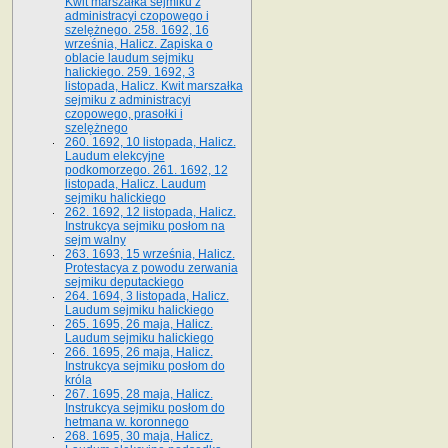
Kwit marszałka sejmiku z
administracyi czopowego i
szelężnego. 258. 1692, 16
września, Halicz. Zapiska o
oblacie laudum sejmiku
halickiego. 259. 1692, 3
listopada, Halicz. Kwit marszałka
sejmiku z administracyi
czopowego, prasołki i
szelężnego
260. 1692, 10 listopada, Halicz.
Laudum elekcyjne
podkomorzego. 261. 1692, 12
listopada, Halicz. Laudum
sejmiku halickiego
262. 1692, 12 listopada, Halicz.
Instrukcya sejmiku posłom na
sejm walny
263. 1693, 15 września, Halicz.
Protestacya z powodu zerwania
sejmiku deputackiego
264. 1694, 3 listopada, Halicz.
Laudum sejmiku halickiego
265. 1695, 26 maja, Halicz.
Laudum sejmiku halickiego
266. 1695, 26 maja, Halicz.
Instrukcya sejmiku posłom do
króla
267. 1695, 28 maja, Halicz.
Instrukcya sejmiku posłom do
hetmana w. koronnego
268. 1695, 30 maja, Halicz.