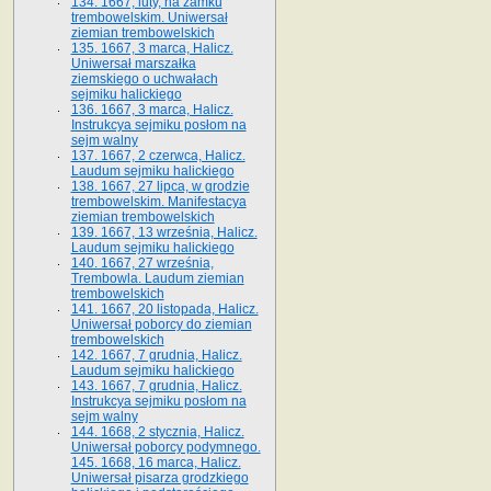
134. 1667, luty, na zamku
trembowelskim. Uniwersał
ziemian trembowelskich
135. 1667, 3 marca, Halicz.
Uniwersał marszałka
ziemskiego o uchwałach
sejmiku halickiego
136. 1667, 3 marca, Halicz.
Instrukcya sejmiku posłom na
sejm walny
137. 1667, 2 czerwca, Halicz.
Laudum sejmiku halickiego
138. 1667, 27 lipca, w grodzie
trembowelskim. Manifestacya
ziemian trembowelskich
139. 1667, 13 września, Halicz.
Laudum sejmiku halickiego
140. 1667, 27 września,
Trembowla. Laudum ziemian
trembowelskich
141. 1667, 20 listopada, Halicz.
Uniwersał poborcy do ziemian
trembowelskich
142. 1667, 7 grudnia, Halicz.
Laudum sejmiku halickiego
143. 1667, 7 grudnia, Halicz.
Instrukcya sejmiku posłom na
sejm walny
144. 1668, 2 stycznia, Halicz.
Uniwersał poborcy podymnego.
145. 1668, 16 marca, Halicz.
Uniwersał pisarza grodzkiego