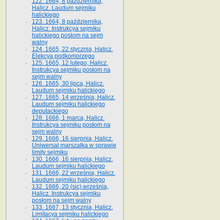
122. 1664, 8 października,
Halicz. Laudum sejmiku
halickiego
123. 1664, 8 października,
Halicz. Instrukcya sejmiku
halickiego posłom na sejm
walny
124. 1665, 22 stycznia, Halicz.
Elekcya podkomorzego
125. 1665, 12 lutego, Halicz.
Instrukcya sejmiku posłom na
sejm walny
126. 1665, 30 lipca, Halicz.
Laudum sejmiku halickiego
127. 1665, 14 września, Halicz.
Laudum sejmiku halickiego
deputackiego
128. 1666, 1 marca, Halicz.
Instrukcya sejmiku posłom na
sejm walny
129. 1666, 16 sierpnia, Halicz.
Uniwersał marszałka w sprawie
limity sejmiku
130. 1666, 16 sierpnia, Halicz.
Laudum sejmiku halickiego
131. 1666, 22 września, Halicz.
Laudum sejmiku halickiego
132. 1666, 20 (sic) września,
Halicz. Instrukcya sejmiku
posłom na sejm walny
133. 1667, 13 stycznia, Halicz.
Limitacya sejmiku halickiego