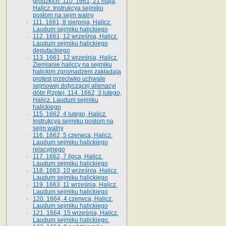
grodzkich. 110. 1661, 21 maja,
Halicz. Instrukcya sejmiku
posłom na sejm walny
111. 1661, 8 sierpnia, Halicz.
Laudum sejmiku halickiego
112. 1661, 12 września, Halicz.
Laudum sejmiku halickiego
deputackiego
113. 1661, 12 września, Halicz.
Ziemianie haliccy na sejmiku
halickim zgromadzeni zakładają
protest przeciwko uchwale
sejmowej dotyczącej alienacyi
dóbr Rzptej. 114. 1662, 3 lutego,
Halicz. Laudum sejmiku
halickiego
115. 1662, 4 lutego, Halicz.
Instrukcya sejmiku posłom na
sejm walny
116. 1662, 5 czerwca, Halicz.
Laudum sejmiku halickiego
relacyjnego
117. 1662, 7 lipca, Halicz.
Laudum sejmiku halickiego
118. 1663, 10 września, Halicz.
Laudum sejmiku halickiego
119. 1663, 11 września, Halicz.
Laudum sejmiku halickiego
120. 1664, 4 czerwca, Halicz.
Laudum sejmiku halickiego
121. 1664, 15 września, Halicz.
Laudum sejmiku halickiego.