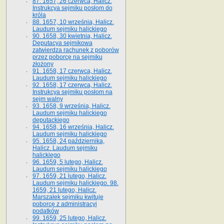
87. 1657, 26 czerwca, Halicz.
Instrukcya sejmiku posłom do
króla
88. 1657, 10 września, Halicz.
Laudum sejmiku halickiego
90. 1658, 30 kwietnia, Halicz.
Deputacya sejmikowa
zatwierdza rachunek z poborów
przez poborcę na sejmiku
złożony
91. 1658, 17 czerwca, Halicz.
Laudum sejmiku halickiego
92. 1658, 17 czerwca, Halicz.
Instrukcya sejmiku posłom na
sejm walny
93. 1658, 9 września, Halicz.
Laudum sejmiku halickiego
deputackiego
94. 1658, 16 września, Halicz.
Laudum sejmiku halickiego
95. 1658, 24 października,
Halicz. Laudum sejmiku
halickiego
96. 1659, 5 lutego, Halicz.
Laudum sejmiku halickiego
97. 1659, 21 lutego, Halicz.
Laudum sejmiku halickiego. 98.
1659, 21 lutego, Halicz.
Marszałek sejmiku kwituje
poborcę z administracyi
podatków
99. 1659, 25 lutego, Halicz.