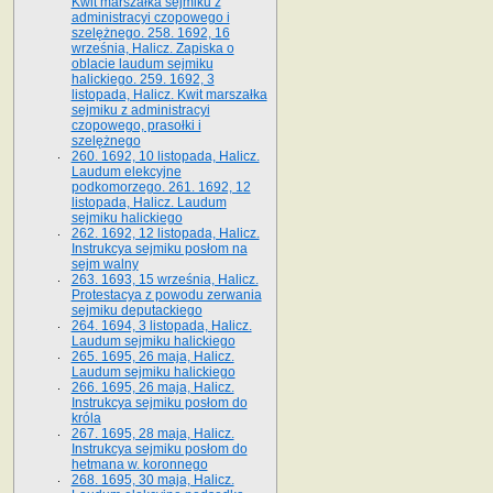
Kwit marszałka sejmiku z
administracyi czopowego i
szelężnego. 258. 1692, 16
września, Halicz. Zapiska o
oblacie laudum sejmiku
halickiego. 259. 1692, 3
listopada, Halicz. Kwit marszałka
sejmiku z administracyi
czopowego, prasołki i
szelężnego
260. 1692, 10 listopada, Halicz.
Laudum elekcyjne
podkomorzego. 261. 1692, 12
listopada, Halicz. Laudum
sejmiku halickiego
262. 1692, 12 listopada, Halicz.
Instrukcya sejmiku posłom na
sejm walny
263. 1693, 15 września, Halicz.
Protestacya z powodu zerwania
sejmiku deputackiego
264. 1694, 3 listopada, Halicz.
Laudum sejmiku halickiego
265. 1695, 26 maja, Halicz.
Laudum sejmiku halickiego
266. 1695, 26 maja, Halicz.
Instrukcya sejmiku posłom do
króla
267. 1695, 28 maja, Halicz.
Instrukcya sejmiku posłom do
hetmana w. koronnego
268. 1695, 30 maja, Halicz.