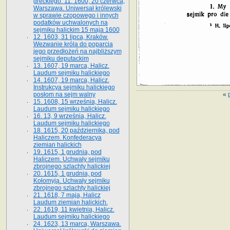
greckiego. 11. 1600, 20 czerwca,
Warszawa. Uniwersał królewski
w sprawie czopowego i innych
podatków uchwalonych na
sejmiku halickim 15 maja 1600
12. 1603, 31 lipca, Kraków.
Wezwanie króla do poparcia
jego przedłożeń na najbliższym
sejmiku deputackim
13. 1607, 19 marca, Halicz.
Laudum sejmiku halickiego
14. 1607, 19 marca, Halicz.
Instrukcya sejmiku halickiego
«
posłom na sejm walny
15. 1608, 15 września, Halicz.
Laudum sejmiku halickiego
16. 13, 9 września, Halicz.
Laudum sejmiku halickiego
18. 1615, 20 października, pod
Haliczem. Konfederacya
ziemian halickich
19. 1615, 1 grudnia, pod
Haliczem. Uchwały sejmiku
zbrojnego szlachty halickiej
20. 1615, 1 grudnia, pod
Kołomyją. Uchwały sejmiku
zbrojnego szlachty halickiej
21. 1618, 7 maja, Halicz
Laudum ziemian halickich.
22. 1619, 11 kwietnia, Halicz.
Laudum sejmiku halickiego
24. 1623, 13 marca, Warszawa.