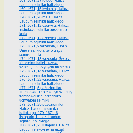
168. 1671, 27 lutego, Halicz.
Laudum sejmiku halickiego
169. 1671, 15 kwietnia, Halicz.
Laudum sejmiku halickiego
170. 1671, 26 maja, Halicz.
Laudum sejmiku halickiego
171. 1671, 12 czerwca, Halicz.
Instrukcya sejmiku posłom do
króla
172. 1671, 12 czerwca, Halicz.
Laudum sejmiku halickiego
173. 1671, 9 września, Lublin.
Uniwersał króla, zwołujący
sejmik halicki
174. 1671, 13 września, Świerz.
Kasztelan halicki wzywa
szlachtę do przybycia na sejmik.
175. 1671, 14 września, Halicz.
Laudum sejmiku halickiego
176. 1671, 22 września, Halicz.
Laudum sejmiku halickiego
177. 1671, 5 października,
Trembowla. Protestacya szlachty
trembowelskiej przeciwko
uchwałom sejmiku
178. 1671, 29 października,
Halicz. Laudum sejmiku
halickiego. 179. 1671, 6
listopada, Halicz. Laudum
sejmiku halickiego
180. 1671, 23 listopada, Halicz.
Laudum elekcyjne na urząd