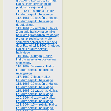
grodzkich. 110. 1661, 21 maja,
Halicz. Instrukcya sejmiku
posłom na sejm walny
111. 1661, 8 sierpnia, Halicz.
Laudum sejmiku halickiego
112. 1661, 12 września, Halicz.
Laudum sejmiku halickiego
deputackiego
113. 1661, 12 września, Halicz.
Ziemianie haliccy na sejmiku
halickim zgromadzeni zakładają
protest przeciwko uchwale
sejmowej dotyczącej alienacyi
dóbr Rzptej. 114. 1662, 3 lutego,
Halicz. Laudum sejmiku
halickiego
115. 1662, 4 lutego, Halicz.
Instrukcya sejmiku posłom na
sejm walny
116. 1662, 5 czerwca, Halicz.
Laudum sejmiku halickiego
relacyjnego
117. 1662, 7 lipca, Halicz.
Laudum sejmiku halickiego
118. 1663, 10 września, Halicz.
Laudum sejmiku halickiego
119. 1663, 11 września, Halicz.
Laudum sejmiku halickiego
120. 1664, 4 czerwca, Halicz.
Laudum sejmiku halickiego
121. 1664, 15 września, Halicz.
Laudum sejmiku halickiego.