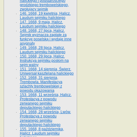
halickiego i podstarościego
grodzkiego trembowelskiego,
zwołujący sejmik
146. 1668, 19 kwietnia, Halicz.
Laudum sejmiku halickiego
147. 1668, 9 maja, Halicz.
Laudum sejmiku halickiego
148. 1668, 27 lipca, Halicz.
Sejmik wyznacza zapłatę za
funkcyę poselską i wydaje inne
asygnaty
149. 1668, 28 lipca, Halicz.
Laudum sejmiku halickiego
150. 1668, 29 lipca, Halicz.
Instrukcya sejmiku posłom na
sejm walny
151. 1668, 14 sierpnia, Świerz.
Uniwersał kasztelana halickiego
152. 1668, 31 sierpnia,
Trembowla. Manifestacya
szlachty trembowelskiej z
powodu okazowania
153. 1668, 11 września, Halicz.
Protestacya z powodu
zerwanego sejmiku
deputackiego halickiego
154. 1668, 28 września, Lwów.
Protestacya z powodu
zerwanego sejmiku
deputackiego halickiego
155. 1668, 8 października,
Halicz. Laudum sejmiku