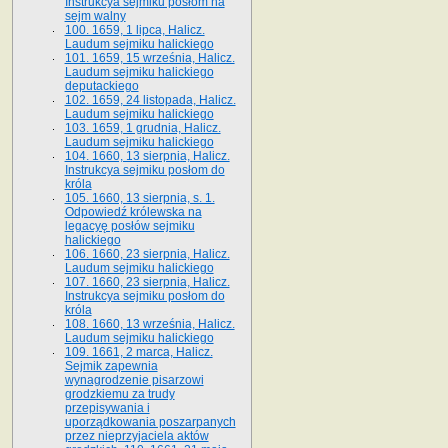
Instrukcya sejmiku posłom na
sejm walny
100. 1659, 1 lipca, Halicz.
Laudum sejmiku halickiego
101. 1659, 15 września, Halicz.
Laudum sejmiku halickiego
deputackiego
102. 1659, 24 listopada, Halicz.
Laudum sejmiku halickiego
103. 1659, 1 grudnia, Halicz.
Laudum sejmiku halickiego
104. 1660, 13 sierpnia, Halicz.
Instrukcya sejmiku posłom do
króla
105. 1660, 13 sierpnia, s. 1.
Odpowiedź królewska na
legacyę posłów sejmiku
halickiego
106. 1660, 23 sierpnia, Halicz.
Laudum sejmiku halickiego
107. 1660, 23 sierpnia, Halicz.
Instrukcya sejmiku posłom do
króla
108. 1660, 13 września, Halicz.
Laudum sejmiku halickiego
109. 1661, 2 marca, Halicz.
Sejmik zapewnia
wynagrodzenie pisarzowi
grodzkiemu za trudy
przepisywania i
uporządkowania poszarpanych
przez nieprzyjaciela aktów