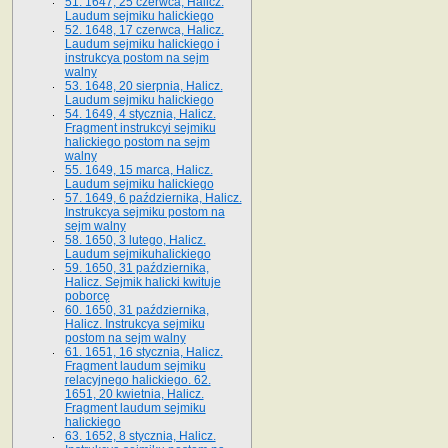
51. 1647, 25 czerwca, Halicz.
Laudum sejmiku halickiego
52. 1648, 17 czerwca, Halicz.
Laudum sejmiku halickiego i
instrukcya postom na sejm
walny
53. 1648, 20 sierpnia, Halicz.
Laudum sejmiku halickiego
54. 1649, 4 stycznia, Halicz.
Fragment instrukcyi sejmiku
halickiego postom na sejm
walny
55. 1649, 15 marca, Halicz.
Laudum sejmiku halickiego
57. 1649, 6 października, Halicz.
Instrukcya sejmiku postom na
sejm walny
58. 1650, 3 lutego, Halicz.
Laudum sejmikuhalickiego
59. 1650, 31 października,
Halicz. Sejmik halicki kwituje
poborcę
60. 1650, 31 października,
Halicz. Instrukcya sejmiku
postom na sejm walny
61. 1651, 16 stycznia, Halicz.
Fragment laudum sejmiku
relacyjnego halickiego. 62.
1651, 20 kwietnia, Halicz.
Fragment laudum sejmiku
halickiego
63. 1652, 8 stycznia, Halicz.