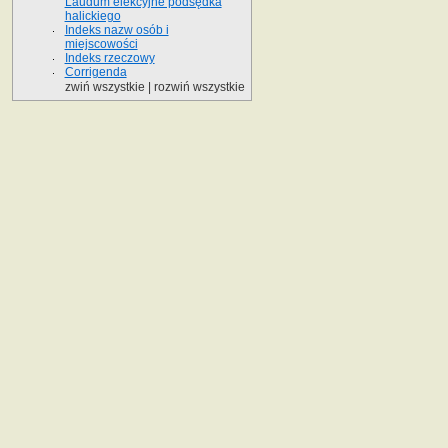
Laudum elekcyjne podsędka
halickiego
Indeks nazw osób i
miejscowości
Indeks rzeczowy
Corrigenda
zwiń wszystkie
|
rozwiń wszystkie