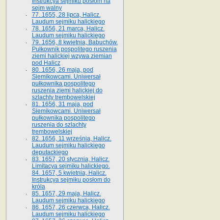
Instrukcya sejmiku posłom na
sejm walny
77. 1655, 28 lipca, Halicz.
Laudum sejmiku halickiego
78. 1656, 21 marca, Halicz.
Laudum sejmiku halickiego
79. 1656, 8 kwietnia, Babuchów.
Pułkownik pospolitego ruszenia
ziemi halickiej wzywa ziemian
pod Halicz
80. 1656, 26 maja, pod
Siemikowcami. Uniwersał
pułkownika pospolitego
ruszenia ziemi halickiej do
szlachty trembowelskiej
81. 1656, 31 maja, pod
Siemikowcami. Uniwersał
pułkownika pospolitego
ruszenia do szlachty
trembowelskiej
82. 1656, 11 września, Halicz.
Laudum sejmiku halickiego
deputackiego
83. 1657, 20 stycznia, Halicz.
Limitacya sejmiku halickiego.
84. 1657, 5 kwietnia, Halicz.
Instrukcya sejmiku posłom do
króla
85. 1657, 29 maja, Halicz.
Laudum sejmiku halickiego
86. 1657, 26 czerwca, Halicz.
Laudum sejmiku halickiego