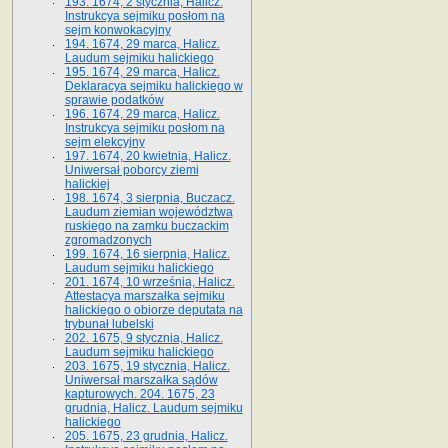
193. 1674, 2 stycznia, Halicz.
Instrukcya sejmiku posłom na
sejm konwokacyjny
194. 1674, 29 marca, Halicz.
Laudum sejmiku halickiego
195. 1674, 29 marca, Halicz.
Deklaracya sejmiku halickiego w
sprawie podatków
196. 1674, 29 marca, Halicz.
Instrukcya sejmiku posłom na
sejm elekcyjny
197. 1674, 20 kwietnia, Halicz.
Uniwersał poborcy ziemi
halickiej
198. 1674, 3 sierpnia, Buczacz.
Laudum ziemian województwa
ruskiego na zamku buczackim
zgromadzonych
199. 1674, 16 sierpnia, Halicz.
Laudum sejmiku halickiego
201. 1674, 10 września, Halicz.
Attestacya marszałka sejmiku
halickiego o obiorze deputata na
trybunał lubelski
202. 1675, 9 stycznia, Halicz.
Laudum sejmiku halickiego
203. 1675, 19 stycznia, Halicz.
Uniwersał marszałka sądów
kapturowych. 204. 1675, 23
grudnia, Halicz. Laudum sejmiku
halickiego
205. 1675, 23 grudnia, Halicz.