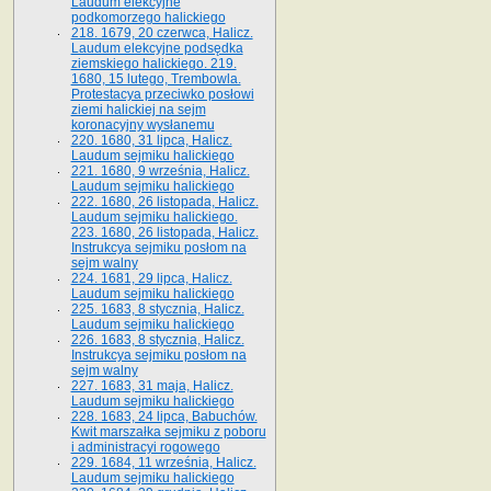
Laudum elekcyjne
podkomorzego halickiego
218. 1679, 20 czerwca, Halicz.
Laudum elekcyjne podsędka
ziemskiego halickiego. 219.
1680, 15 lutego, Trembowla.
Protestacya przeciwko posłowi
ziemi halickiej na sejm
koronacyjny wysłanemu
220. 1680, 31 lipca, Halicz.
Laudum sejmiku halickiego
221. 1680, 9 września, Halicz.
Laudum sejmiku halickiego
222. 1680, 26 listopada, Halicz.
Laudum sejmiku halickiego.
223. 1680, 26 listopada, Halicz.
Instrukcya sejmiku posłom na
sejm walny
224. 1681, 29 lipca, Halicz.
Laudum sejmiku halickiego
225. 1683, 8 stycznia, Halicz.
Laudum sejmiku halickiego
226. 1683, 8 stycznia, Halicz.
Instrukcya sejmiku posłom na
sejm walny
227. 1683, 31 maja, Halicz.
Laudum sejmiku halickiego
228. 1683, 24 lipca, Babuchów.
Kwit marszałka sejmiku z poboru
i administracyi rogowego
229. 1684, 11 września, Halicz.
Laudum sejmiku halickiego