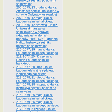
Instrukcya sejmiku posłom na
sejm walny
206. 1675, 23 grudnia, Halicz.
Attestacya sejmiku halickiego w
sprawie Ordynacyi ostrogskiej
207. 1676, 12 maja, Halicz.
Laudum sejmiku halickiego
208. 1676, 12 czerwca, Halicz.
Uniwersał marszałka
sejmikowego w sprawie
składania uchwalonych
poborów. 209. 1676, 3 grudnia,
Halicz. Instrukcya sejmiku
posłom na sejm walny
210. 1677, 29 marca, Halicz.
Laudum sejmiku deputackiego
211. 1677, 20 (?) czerwca,
Halicz. Laudum sejmiku
halickiego
212. 1677, 20 lipca, Halicz.
Laudum elekcyjne sędziego
ziemskiego halickiego
213. 1678, 21 lutego, Halicz.
Laudum sejmiku deputackiego.
214. 1678, 28 listopada, Halicz.
Instrukcya sejmiku posłom na
sejm walny
215. 1679, 25 maja, Halicz.
Laudum sejmiku halickiego
216. 1679, 26 maja, Halicz.
Laudum sejmiku deputackiego.
217. 1679, 5 czerwca, Halicz.