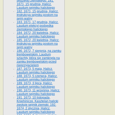
sędziego ziemskiego. 181.
1671, 15 grudnia, Halicz.
Laudum sejmiku halickiego
182. 1671, 15 grudnia, Halicz.
Instrukcya sejmiku posłom na
sejm walny
183. 1671, 17 grudnia, Halicz.
Laudum elekcyi podsędka
ziemskiego halickiego
184. 1672, 20 kwietnia, Halicz.
Laudum sejmiku halickiego
185. 1672, 20 kwietnia, Halicz.
Instrukcya sejmiku posłom na
sejm walny
186. 1672, 7 sierpnia, na zamku
trembowelskim. Laudum
szlachty, która się zamknęła na
zamku trembowelskim przed
nieprzyjacielem
187. 1673, 5 maja, Halicz.
Laudum sejmiku halickiego
188. 1673, 5 czerwca, Halicz.
Laudum sejmiku halickiego
189. 1673, 3 lipca, Halicz.
Laudum sejmiku halickiego
190. 1673, 11 września, Halicz.
Laudum sejmiku halickiego
191. 1673, 10 listopada,
Kniehinicze. Kasztelan halicki
zwołuje sejmik ziemski. 192.
1674, 2 stycznia, Halicz.
Laudum sejmiku halickiego