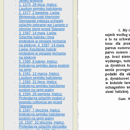
Słowo wstępne
1. 1575, 28 lipca, Halicz.
Laudum sejmiku halickiego
2. 1577, 2 kwietnia, Lwów.
Wojewoda ruski Hieronim
Sieniawski ogłasza uchwały
szlachty zebranej we Lwowie o
obronie ziemi przed Tatarami
3. 1587, 14 maja, Lwów.
Szlachta halicka i inna
protestuje w sprawie jechania
na elekcyę. 4. 1587, 14 maja,
Lwów. Kasztelan halicki
protestuje w sprawie jechania
na elekcyę
5. 1590, 8 lutego, Halicz.
Instrukcya sejmiku dana posłom
na sejm
6. 1591, 12 marca, Halicz.
Laudum sejmiku halickiego
7. 1592, 31 lipca, Halicz.
Instrukcya sejmiku halickiego
posłom na sejm walny
8. 1594, 26 sierpnia, Halicz.
Protestacya szlachty ruskiej z
powodu cofnięcia się przed
Tatarami
9. 1597, 7 stycznia, Halicz.
Instrukcya sejmiku halickiego
posłom na sejm walny
10. 1597, 10 stycznia, Halicz.
Protestacya szlachty obrządku