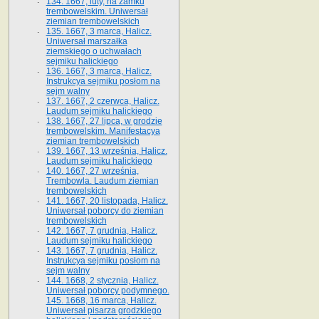
134. 1667, luty, na zamku
trembowelskim. Uniwersał
ziemian trembowelskich
135. 1667, 3 marca, Halicz.
Uniwersał marszałka
ziemskiego o uchwałach
sejmiku halickiego
136. 1667, 3 marca, Halicz.
Instrukcya sejmiku posłom na
sejm walny
137. 1667, 2 czerwca, Halicz.
Laudum sejmiku halickiego
138. 1667, 27 lipca, w grodzie
trembowelskim. Manifestacya
ziemian trembowelskich
139. 1667, 13 września, Halicz.
Laudum sejmiku halickiego
140. 1667, 27 września,
Trembowla. Laudum ziemian
trembowelskich
141. 1667, 20 listopada, Halicz.
Uniwersał poborcy do ziemian
trembowelskich
142. 1667, 7 grudnia, Halicz.
Laudum sejmiku halickiego
143. 1667, 7 grudnia, Halicz.
Instrukcya sejmiku posłom na
sejm walny
144. 1668, 2 stycznia, Halicz.
Uniwersał poborcy podymnego.
145. 1668, 16 marca, Halicz.
Uniwersał pisarza grodzkiego