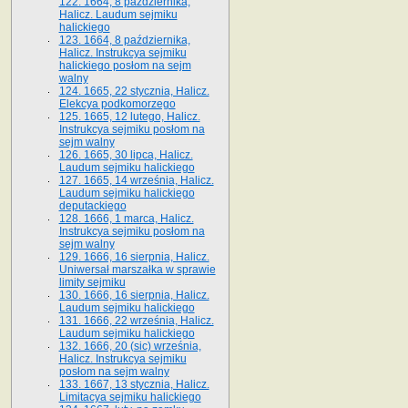
122. 1664, 8 października,
Halicz. Laudum sejmiku
halickiego
123. 1664, 8 października,
Halicz. Instrukcya sejmiku
halickiego posłom na sejm
walny
124. 1665, 22 stycznia, Halicz.
Elekcya podkomorzego
125. 1665, 12 lutego, Halicz.
Instrukcya sejmiku posłom na
sejm walny
126. 1665, 30 lipca, Halicz.
Laudum sejmiku halickiego
127. 1665, 14 września, Halicz.
Laudum sejmiku halickiego
deputackiego
128. 1666, 1 marca, Halicz.
Instrukcya sejmiku posłom na
sejm walny
129. 1666, 16 sierpnia, Halicz.
Uniwersał marszałka w sprawie
limity sejmiku
130. 1666, 16 sierpnia, Halicz.
Laudum sejmiku halickiego
131. 1666, 22 września, Halicz.
Laudum sejmiku halickiego
132. 1666, 20 (sic) września,
Halicz. Instrukcya sejmiku
posłom na sejm walny
133. 1667, 13 stycznia, Halicz.
Limitacya sejmiku halickiego