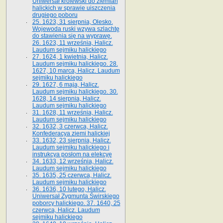
Uniwersał królewski do ziemian
halickich w sprawie uiszczenia
drugiego poboru
25. 1623, 31 sierpnia, Olesko.
Wojewoda ruski wzywa szlachtę
do stawienia się na wyprawę.
26. 1623, 11 września, Halicz.
Laudum sejmiku halickiego
27. 1624, 1 kwietnia, Halicz.
Laudum sejmiku halickiego. 28.
1627, 10 marca, Halicz. Laudum
sejmiku halickiego
29. 1627, 6 maja, Halicz.
Laudum sejmiku halickiego. 30.
1628, 14 sierpnia, Halicz.
Laudum sejmiku halickiego
31. 1628, 11 września, Halicz.
Laudum sejmiku halickiego
32. 1632, 3 czerwca, Halicz.
Konfederacya ziemi halickiej
33. 1632, 23 sierpnia, Halicz.
Laudum sejmiku halickiego i
instrukcya posłom na elekcyę
34. 1633, 12 września, Halicz.
Laudum sejmiku halickiego
35. 1635, 25 czerwca, Halicz.
Laudum sejmiku halickiego
36. 1636, 10 lutego, Halicz.
Uniwersał Zygmunta Świrskiego
poborcy halickiego. 37. 1640, 25
czerwca, Halicz. Laudum
sejmiku halickiego