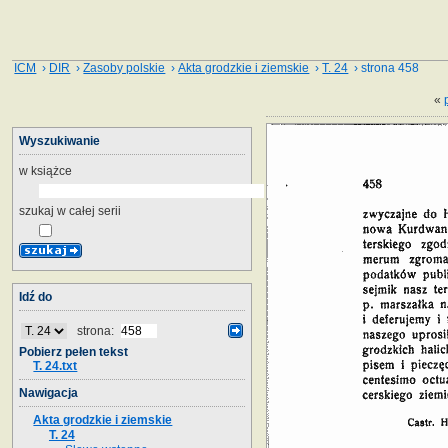
ICM
›
DIR
›
Zasoby polskie
›
Akta grodzkie i ziemskie
›
T. 24
› strona 458
«
Wyszukiwanie
w książce
szukaj w całej serii
Idź do
strona:
Pobierz pełen tekst
T. 24.txt
Nawigacja
Akta grodzkie i ziemskie
T. 24