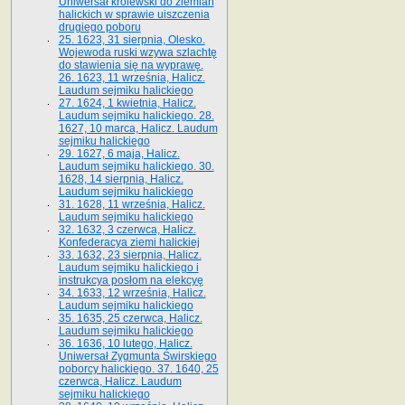
Uniwersał królewski do ziemian
halickich w sprawie uiszczenia
drugiego poboru
25. 1623, 31 sierpnia, Olesko.
Wojewoda ruski wzywa szlachtę
do stawienia się na wyprawę.
26. 1623, 11 września, Halicz.
Laudum sejmiku halickiego
27. 1624, 1 kwietnia, Halicz.
Laudum sejmiku halickiego. 28.
1627, 10 marca, Halicz. Laudum
sejmiku halickiego
29. 1627, 6 maja, Halicz.
Laudum sejmiku halickiego. 30.
1628, 14 sierpnia, Halicz.
Laudum sejmiku halickiego
31. 1628, 11 września, Halicz.
Laudum sejmiku halickiego
32. 1632, 3 czerwca, Halicz.
Konfederacya ziemi halickiej
33. 1632, 23 sierpnia, Halicz.
Laudum sejmiku halickiego i
instrukcya posłom na elekcyę
34. 1633, 12 września, Halicz.
Laudum sejmiku halickiego
35. 1635, 25 czerwca, Halicz.
Laudum sejmiku halickiego
36. 1636, 10 lutego, Halicz.
Uniwersał Zygmunta Świrskiego
poborcy halickiego. 37. 1640, 25
czerwca, Halicz. Laudum
sejmiku halickiego