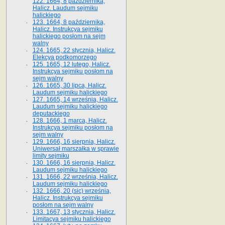
122. 1664, 8 października,
Halicz. Laudum sejmiku
halickiego
123. 1664, 8 października,
Halicz. Instrukcya sejmiku
halickiego posłom na sejm
walny
124. 1665, 22 stycznia, Halicz.
Elekcya podkomorzego
125. 1665, 12 lutego, Halicz.
Instrukcya sejmiku posłom na
sejm walny
126. 1665, 30 lipca, Halicz.
Laudum sejmiku halickiego
127. 1665, 14 września, Halicz.
Laudum sejmiku halickiego
deputackiego
128. 1666, 1 marca, Halicz.
Instrukcya sejmiku posłom na
sejm walny
129. 1666, 16 sierpnia, Halicz.
Uniwersał marszałka w sprawie
limity sejmiku
130. 1666, 16 sierpnia, Halicz.
Laudum sejmiku halickiego
131. 1666, 22 września, Halicz.
Laudum sejmiku halickiego
132. 1666, 20 (sic) września,
Halicz. Instrukcya sejmiku
posłom na sejm walny
133. 1667, 13 stycznia, Halicz.
Limitacya sejmiku halickiego