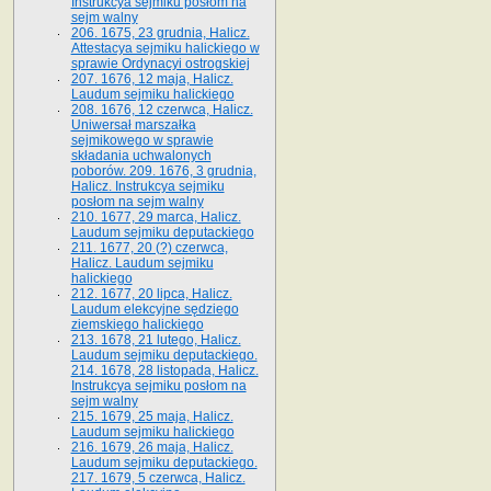
Instrukcya sejmiku posłom na
sejm walny
206. 1675, 23 grudnia, Halicz.
Attestacya sejmiku halickiego w
sprawie Ordynacyi ostrogskiej
207. 1676, 12 maja, Halicz.
Laudum sejmiku halickiego
208. 1676, 12 czerwca, Halicz.
Uniwersał marszałka
sejmikowego w sprawie
składania uchwalonych
poborów. 209. 1676, 3 grudnia,
Halicz. Instrukcya sejmiku
posłom na sejm walny
210. 1677, 29 marca, Halicz.
Laudum sejmiku deputackiego
211. 1677, 20 (?) czerwca,
Halicz. Laudum sejmiku
halickiego
212. 1677, 20 lipca, Halicz.
Laudum elekcyjne sędziego
ziemskiego halickiego
213. 1678, 21 lutego, Halicz.
Laudum sejmiku deputackiego.
214. 1678, 28 listopada, Halicz.
Instrukcya sejmiku posłom na
sejm walny
215. 1679, 25 maja, Halicz.
Laudum sejmiku halickiego
216. 1679, 26 maja, Halicz.
Laudum sejmiku deputackiego.
217. 1679, 5 czerwca, Halicz.