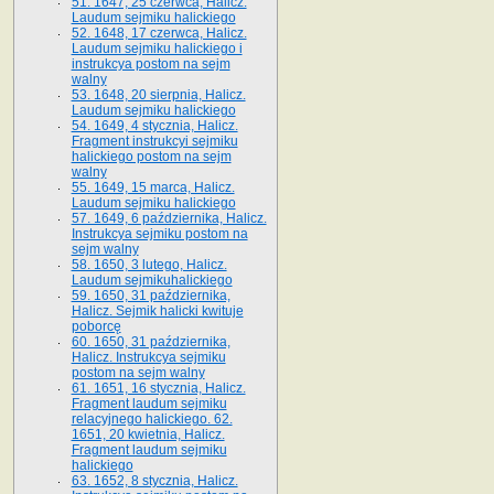
51. 1647, 25 czerwca, Halicz.
Laudum sejmiku halickiego
52. 1648, 17 czerwca, Halicz.
Laudum sejmiku halickiego i
instrukcya postom na sejm
walny
53. 1648, 20 sierpnia, Halicz.
Laudum sejmiku halickiego
54. 1649, 4 stycznia, Halicz.
Fragment instrukcyi sejmiku
halickiego postom na sejm
walny
55. 1649, 15 marca, Halicz.
Laudum sejmiku halickiego
57. 1649, 6 października, Halicz.
Instrukcya sejmiku postom na
sejm walny
58. 1650, 3 lutego, Halicz.
Laudum sejmikuhalickiego
59. 1650, 31 października,
Halicz. Sejmik halicki kwituje
poborcę
60. 1650, 31 października,
Halicz. Instrukcya sejmiku
postom na sejm walny
61. 1651, 16 stycznia, Halicz.
Fragment laudum sejmiku
relacyjnego halickiego. 62.
1651, 20 kwietnia, Halicz.
Fragment laudum sejmiku
halickiego
63. 1652, 8 stycznia, Halicz.