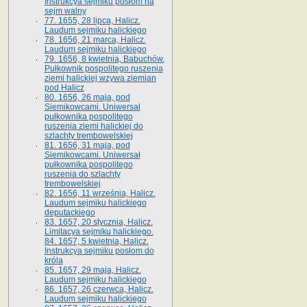
Instrukcya sejmiku posłom na
sejm walny
77. 1655, 28 lipca, Halicz.
Laudum sejmiku halickiego
78. 1656, 21 marca, Halicz.
Laudum sejmiku halickiego
79. 1656, 8 kwietnia, Babuchów.
Pułkownik pospolitego ruszenia
ziemi halickiej wzywa ziemian
pod Halicz
80. 1656, 26 maja, pod
Siemikowcami. Uniwersał
pułkownika pospolitego
ruszenia ziemi halickiej do
szlachty trembowelskiej
81. 1656, 31 maja, pod
Siemikowcami. Uniwersał
pułkownika pospolitego
ruszenia do szlachty
trembowelskiej
82. 1656, 11 września, Halicz.
Laudum sejmiku halickiego
deputackiego
83. 1657, 20 stycznia, Halicz.
Limitacya sejmiku halickiego.
84. 1657, 5 kwietnia, Halicz.
Instrukcya sejmiku posłom do
króla
85. 1657, 29 maja, Halicz.
Laudum sejmiku halickiego
86. 1657, 26 czerwca, Halicz.
Laudum sejmiku halickiego