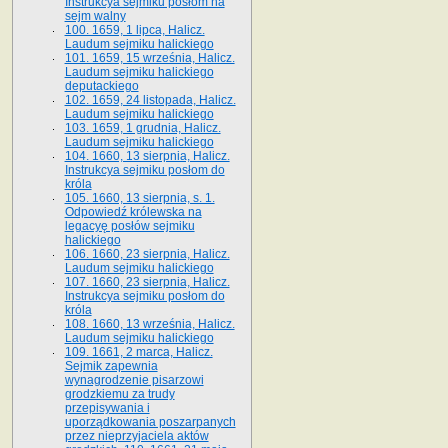
Instrukcya sejmiku posłom na
sejm walny
100. 1659, 1 lipca, Halicz.
Laudum sejmiku halickiego
101. 1659, 15 września, Halicz.
Laudum sejmiku halickiego
deputackiego
102. 1659, 24 listopada, Halicz.
Laudum sejmiku halickiego
103. 1659, 1 grudnia, Halicz.
Laudum sejmiku halickiego
104. 1660, 13 sierpnia, Halicz.
Instrukcya sejmiku posłom do
króla
105. 1660, 13 sierpnia, s. 1.
Odpowiedź królewska na
legacyę posłów sejmiku
halickiego
106. 1660, 23 sierpnia, Halicz.
Laudum sejmiku halickiego
107. 1660, 23 sierpnia, Halicz.
Instrukcya sejmiku posłom do
króla
108. 1660, 13 września, Halicz.
Laudum sejmiku halickiego
109. 1661, 2 marca, Halicz.
Sejmik zapewnia
wynagrodzenie pisarzowi
grodzkiemu za trudy
przepisywania i
uporządkowania poszarpanych
przez nieprzyjaciela aktów