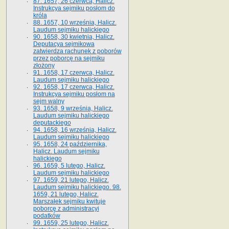
87. 1657, 26 czerwca, Halicz.
Instrukcya sejmiku posłom do
króla
88. 1657, 10 września, Halicz.
Laudum sejmiku halickiego
90. 1658, 30 kwietnia, Halicz.
Deputacya sejmikowa
zatwierdza rachunek z poborów
przez poborcę na sejmiku
złożony
91. 1658, 17 czerwca, Halicz.
Laudum sejmiku halickiego
92. 1658, 17 czerwca, Halicz.
Instrukcya sejmiku posłom na
sejm walny
93. 1658, 9 września, Halicz.
Laudum sejmiku halickiego
deputackiego
94. 1658, 16 września, Halicz.
Laudum sejmiku halickiego
95. 1658, 24 października,
Halicz. Laudum sejmiku
halickiego
96. 1659, 5 lutego, Halicz.
Laudum sejmiku halickiego
97. 1659, 21 lutego, Halicz.
Laudum sejmiku halickiego. 98.
1659, 21 lutego, Halicz.
Marszałek sejmiku kwituje
poborcę z administracyi
podatków
99. 1659, 25 lutego, Halicz.