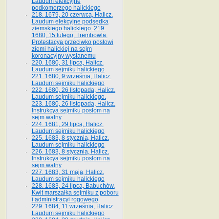
Laudum elekcyjne
podkomorzego halickiego
218. 1679, 20 czerwca, Halicz.
Laudum elekcyjne podsędka
ziemskiego halickiego. 219.
1680, 15 lutego, Trembowla.
Protestacya przeciwko posłowi
ziemi halickiej na sejm
koronacyjny wysłanemu
220. 1680, 31 lipca, Halicz.
Laudum sejmiku halickiego
221. 1680, 9 września, Halicz.
Laudum sejmiku halickiego
222. 1680, 26 listopada, Halicz.
Laudum sejmiku halickiego.
223. 1680, 26 listopada, Halicz.
Instrukcya sejmiku posłom na
sejm walny
224. 1681, 29 lipca, Halicz.
Laudum sejmiku halickiego
225. 1683, 8 stycznia, Halicz.
Laudum sejmiku halickiego
226. 1683, 8 stycznia, Halicz.
Instrukcya sejmiku posłom na
sejm walny
227. 1683, 31 maja, Halicz.
Laudum sejmiku halickiego
228. 1683, 24 lipca, Babuchów.
Kwit marszałka sejmiku z poboru
i administracyi rogowego
229. 1684, 11 września, Halicz.
Laudum sejmiku halickiego