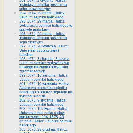
193. 1674, 2 stycznia, Halicz.
Instrukcya sejmiku posłom na
sejm konwokacyjny
194. 1674, 29 marca, Halicz.
Laudum sejmiku halickiego
195. 1674, 29 marca, Halicz.
Deklaracya sejmiku halickiego w
sprawie podatków
196. 1674, 29 marca, Halicz.
Instrukcya sejmiku posłom na
sejm elekcyjny
197. 1674, 20 kwietnia, Halicz.
Uniwersał poborcy ziemi
halickiej
198. 1674, 3 sierpnia, Buczacz.
Laudum ziemian województwa
ruskiego na zamku buczackim
zgromadzonych
199. 1674, 16 sierpnia, Halicz.
Laudum sejmiku halickiego
201. 1674, 10 września, Halicz.
Attestacya marszałka sejmiku
halickiego o obiorze deputata na
trybunał lubelski
202. 1675, 9 stycznia, Halicz.
Laudum sejmiku halickiego
203. 1675, 19 stycznia, Halicz.
Uniwersał marszałka sądów
kapturowych. 204. 1675, 23
grudnia, Halicz. Laudum sejmiku
halickiego
205. 1675, 23 grudnia, Halicz.