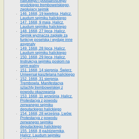
halickiego i podstarościego
grodzkiego trembowelskiego,
zwołujący sejmik
146. 1668, 19 kwietnia, Halicz.
Laudum sejmiku halickiego
147. 1668, 9 maja, Halicz.
Laudum sejmiku halickiego
148. 1668, 27 lipca, Halicz.
Sejmik wyznacza zapłatę za
funkcyę poselską i wydaje inne
asygnaty
149. 1668, 28 lipca, Halicz.
Laudum sejmiku halickiego
150. 1668, 29 lipca, Halicz.
Instrukcya sejmiku posłom na
sejm walny
151. 1668, 14 sierpnia, Świerz.
Uniwersał kasztelana halickiego
152. 1668, 31 sierpnia,
Trembowla. Manifestacya
szlachty trembowelskiej z
powodu okazowania
153. 1668, 11 września, Halicz.
Protestacya z powodu
zerwanego sejmiku
deputackiego halickiego
154. 1668, 28 września, Lwów.
Protestacya z powodu
zerwanego sejmiku
deputackiego halickiego
155. 1668, 8 października,
Halicz. Laudum sejmiku