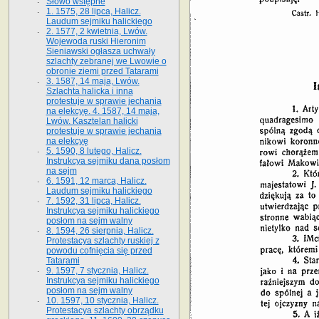
Słowo wstępne
1. 1575, 28 lipca, Halicz.
Laudum sejmiku halickiego
2. 1577, 2 kwietnia, Lwów.
Wojewoda ruski Hieronim
Sieniawski ogłasza uchwały
szlachty zebranej we Lwowie o
obronie ziemi przed Tatarami
3. 1587, 14 maja, Lwów.
Szlachta halicka i inna
protestuje w sprawie jechania
na elekcyę. 4. 1587, 14 maja,
Lwów. Kasztelan halicki
protestuje w sprawie jechania
na elekcyę
5. 1590, 8 lutego, Halicz.
Instrukcya sejmiku dana posłom
na sejm
6. 1591, 12 marca, Halicz.
Laudum sejmiku halickiego
7. 1592, 31 lipca, Halicz.
Instrukcya sejmiku halickiego
posłom na sejm walny
8. 1594, 26 sierpnia, Halicz.
Protestacya szlachty ruskiej z
powodu cofnięcia się przed
Tatarami
9. 1597, 7 stycznia, Halicz.
Instrukcya sejmiku halickiego
posłom na sejm walny
10. 1597, 10 stycznia, Halicz.
Protestacya szlachty obrządku