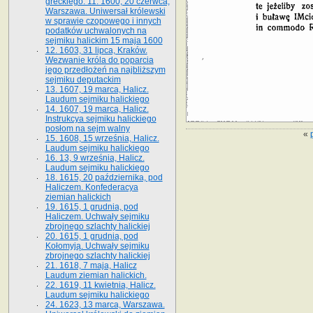
greckiego. 11. 1600, 20 czerwca,
Warszawa. Uniwersał królewski
w sprawie czopowego i innych
podatków uchwalonych na
sejmiku halickim 15 maja 1600
12. 1603, 31 lipca, Kraków.
Wezwanie króla do poparcia
jego przedłożeń na najbliższym
sejmiku deputackim
13. 1607, 19 marca, Halicz.
Laudum sejmiku halickiego
14. 1607, 19 marca, Halicz.
Instrukcya sejmiku halickiego
posłom na sejm walny
«
15. 1608, 15 września, Halicz.
Laudum sejmiku halickiego
16. 13, 9 września, Halicz.
Laudum sejmiku halickiego
18. 1615, 20 października, pod
Haliczem. Konfederacya
ziemian halickich
19. 1615, 1 grudnia, pod
Haliczem. Uchwały sejmiku
zbrojnego szlachty halickiej
20. 1615, 1 grudnia, pod
Kołomyją. Uchwały sejmiku
zbrojnego szlachty halickiej
21. 1618, 7 maja, Halicz
Laudum ziemian halickich.
22. 1619, 11 kwietnia, Halicz.
Laudum sejmiku halickiego
24. 1623, 13 marca, Warszawa.