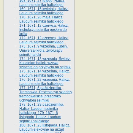
168. 1671, 27 lutego, Halicz.
Laudum sejmiku halickiego
169. 1671, 15 kwietnia, Halicz.
Laudum sejmiku halickiego
170. 1671, 26 maja, Halicz.
Laudum sejmiku halickiego
171. 1671, 12 czerwca, Halicz.
Instrukcya sejmiku posłom do
króla
172. 1671, 12 czerwca, Halicz.
Laudum sejmiku halickiego
173. 1671, 9 września, Lublin.
Uniwersał króla, zwołujący
sejmik halicki
174. 1671, 13 września, Świerz.
Kasztelan halicki wzywa
szlachtę do przybycia na sejmik.
175. 1671, 14 września, Halicz.
Laudum sejmiku halickiego
176. 1671, 22 września, Halicz.
Laudum sejmiku halickiego
177. 1671, 5 października,
Trembowla. Protestacya szlachty
trembowelskiej przeciwko
uchwałom sejmiku
178. 1671, 29 października,
Halicz. Laudum sejmiku
halickiego. 179. 1671, 6
listopada, Halicz. Laudum
sejmiku halickiego
180. 1671, 23 listopada, Halicz.
Laudum elekcyjne na urząd