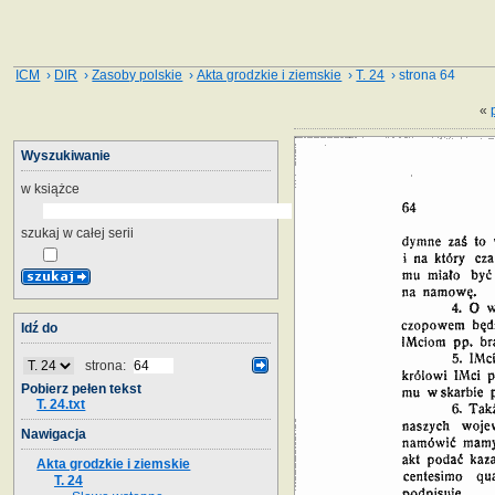
ICM
›
DIR
›
Zasoby polskie
›
Akta grodzkie i ziemskie
›
T. 24
› strona 64
«
Wyszukiwanie
w książce
szukaj w całej serii
Idź do
strona:
Pobierz pełen tekst
T. 24.txt
Nawigacja
Akta grodzkie i ziemskie
T. 24