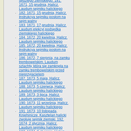
sędziego ziemskiego. 181.
1671, 15 grudnia, Halicz.
Laudum sejmiku halickiego
182. 1671, 15 grudnia, Halicz.
Instrukcya sejmiku posłom na
sejm walny
183. 1671, 17 grudnia, Halicz.
Laudum elekcyi podsędka
ziemskiego halickiego
184. 1672, 20 kwietnia, Halicz.
Laudum sejmiku halickiego
185. 1672, 20 kwietnia, Halicz.
Instrukcya sejmiku posłom na
sejm walny
186. 1672, 7 sierpnia, na zamku
trembowelskim. Laudum
szlachty, która się zamknęła na
zamku trembowelskim przed
nieprzyjacielem
187. 1673, 5 maja, Halicz.
Laudum sejmiku halickiego
188. 1673, 5 czerwca, Halicz.
Laudum sejmiku halickiego
189. 1673, 3 lipca, Halicz.
Laudum sejmiku halickiego
190. 1673, 11 września, Halicz.
Laudum sejmiku halickiego
191. 1673, 10 listopada,
Kniehinicze. Kasztelan halicki
zwołuje sejmik ziemski. 192.
1674, 2 stycznia, Halicz.
Laudum sejmiku halickiego