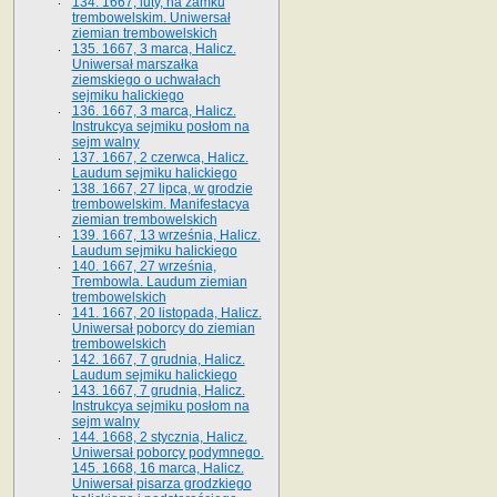
134. 1667, luty, na zamku
trembowelskim. Uniwersał
ziemian trembowelskich
135. 1667, 3 marca, Halicz.
Uniwersał marszałka
ziemskiego o uchwałach
sejmiku halickiego
136. 1667, 3 marca, Halicz.
Instrukcya sejmiku posłom na
sejm walny
137. 1667, 2 czerwca, Halicz.
Laudum sejmiku halickiego
138. 1667, 27 lipca, w grodzie
trembowelskim. Manifestacya
ziemian trembowelskich
139. 1667, 13 września, Halicz.
Laudum sejmiku halickiego
140. 1667, 27 września,
Trembowla. Laudum ziemian
trembowelskich
141. 1667, 20 listopada, Halicz.
Uniwersał poborcy do ziemian
trembowelskich
142. 1667, 7 grudnia, Halicz.
Laudum sejmiku halickiego
143. 1667, 7 grudnia, Halicz.
Instrukcya sejmiku posłom na
sejm walny
144. 1668, 2 stycznia, Halicz.
Uniwersał poborcy podymnego.
145. 1668, 16 marca, Halicz.
Uniwersał pisarza grodzkiego