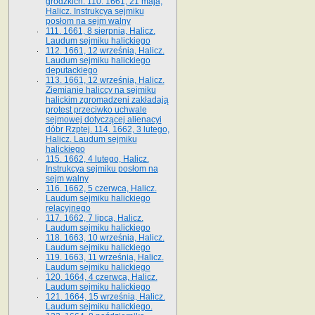
grodzkich. 110. 1661, 21 maja,
Halicz. Instrukcya sejmiku
posłom na sejm walny
111. 1661, 8 sierpnia, Halicz.
Laudum sejmiku halickiego
112. 1661, 12 września, Halicz.
Laudum sejmiku halickiego
deputackiego
113. 1661, 12 września, Halicz.
Ziemianie haliccy na sejmiku
halickim zgromadzeni zakładają
protest przeciwko uchwale
sejmowej dotyczącej alienacyi
dóbr Rzptej. 114. 1662, 3 lutego,
Halicz. Laudum sejmiku
halickiego
115. 1662, 4 lutego, Halicz.
Instrukcya sejmiku posłom na
sejm walny
116. 1662, 5 czerwca, Halicz.
Laudum sejmiku halickiego
relacyjnego
117. 1662, 7 lipca, Halicz.
Laudum sejmiku halickiego
118. 1663, 10 września, Halicz.
Laudum sejmiku halickiego
119. 1663, 11 września, Halicz.
Laudum sejmiku halickiego
120. 1664, 4 czerwca, Halicz.
Laudum sejmiku halickiego
121. 1664, 15 września, Halicz.
Laudum sejmiku halickiego.