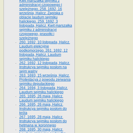
Kwit marszałka sejmiku z
administracyi czopowego i
szelężnego. 258. 1692, 16
września, Halicz. Zapiska o
oblacie laudum sejmiku
halickiego. 259. 1692, 3
listopada, Halicz. Kwit marszałka
sejmiku z administracyi
czopowego, prasołki i
szelężnego
260. 1692, 10 listopada, Halicz.
Laudum elekcyjne
podkomorzego. 261. 1692, 12
listopada, Halicz. Laudum
sejmiku halickiego
262. 1692, 12 listopada, Halicz.
Instrukcya sejmiku posłom na
sejm walny
263. 1693, 15 września, Halicz.
Protestacya z powodu zerwania
sejmiku deputackiego
264. 1694, 3 listopada, Halicz.
Laudum sejmiku halickiego
265. 1695, 26 maja, Halicz.
Laudum sejmiku halickiego
266. 1695, 26 maja, Halicz.
Instrukcya sejmiku posłom do
króla
267. 1695, 28 maja, Halicz.
Instrukcya sejmiku posłom do
hetmana w. koronnego
268. 1695, 30 maja, Halicz.