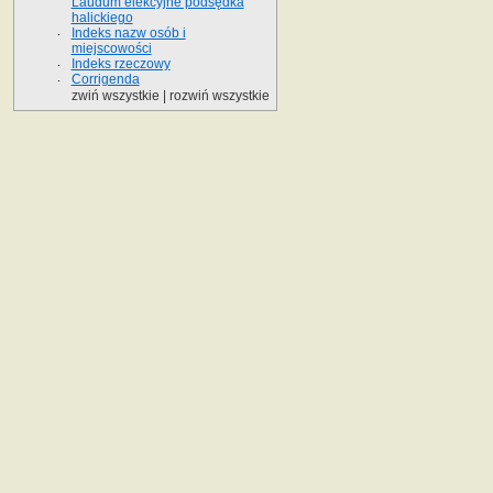
Laudum elekcyjne podsędka
halickiego
Indeks nazw osób i
miejscowości
Indeks rzeczowy
Corrigenda
zwiń wszystkie
|
rozwiń wszystkie