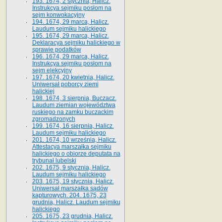
193. 1674, 2 stycznia, Halicz.
Instrukcya sejmiku posłom na
sejm konwokacyjny
194. 1674, 29 marca, Halicz.
Laudum sejmiku halickiego
195. 1674, 29 marca, Halicz.
Deklaracya sejmiku halickiego w
sprawie podatków
196. 1674, 29 marca, Halicz.
Instrukcya sejmiku posłom na
sejm elekcyjny
197. 1674, 20 kwietnia, Halicz.
Uniwersał poborcy ziemi
halickiej
198. 1674, 3 sierpnia, Buczacz.
Laudum ziemian województwa
ruskiego na zamku buczackim
zgromadzonych
199. 1674, 16 sierpnia, Halicz.
Laudum sejmiku halickiego
201. 1674, 10 września, Halicz.
Attestacya marszałka sejmiku
halickiego o obiorze deputata na
trybunał lubelski
202. 1675, 9 stycznia, Halicz.
Laudum sejmiku halickiego
203. 1675, 19 stycznia, Halicz.
Uniwersał marszałka sądów
kapturowych. 204. 1675, 23
grudnia, Halicz. Laudum sejmiku
halickiego
205. 1675, 23 grudnia, Halicz.