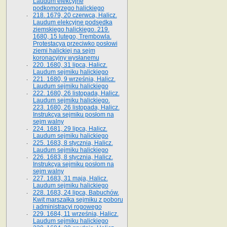
Laudum elekcyjne
podkomorzego halickiego
218. 1679, 20 czerwca, Halicz.
Laudum elekcyjne podsędka
ziemskiego halickiego. 219.
1680, 15 lutego, Trembowla.
Protestacya przeciwko posłowi
ziemi halickiej na sejm
koronacyjny wysłanemu
220. 1680, 31 lipca, Halicz.
Laudum sejmiku halickiego
221. 1680, 9 września, Halicz.
Laudum sejmiku halickiego
222. 1680, 26 listopada, Halicz.
Laudum sejmiku halickiego.
223. 1680, 26 listopada, Halicz.
Instrukcya sejmiku posłom na
sejm walny
224. 1681, 29 lipca, Halicz.
Laudum sejmiku halickiego
225. 1683, 8 stycznia, Halicz.
Laudum sejmiku halickiego
226. 1683, 8 stycznia, Halicz.
Instrukcya sejmiku posłom na
sejm walny
227. 1683, 31 maja, Halicz.
Laudum sejmiku halickiego
228. 1683, 24 lipca, Babuchów.
Kwit marszałka sejmiku z poboru
i administracyi rogowego
229. 1684, 11 września, Halicz.
Laudum sejmiku halickiego