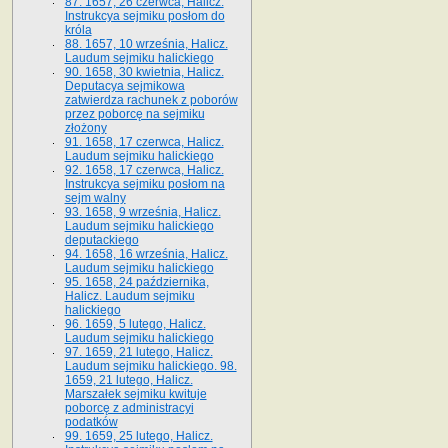
87. 1657, 26 czerwca, Halicz.
Instrukcya sejmiku posłom do
króla
88. 1657, 10 września, Halicz.
Laudum sejmiku halickiego
90. 1658, 30 kwietnia, Halicz.
Deputacya sejmikowa
zatwierdza rachunek z poborów
przez poborcę na sejmiku
złożony
91. 1658, 17 czerwca, Halicz.
Laudum sejmiku halickiego
92. 1658, 17 czerwca, Halicz.
Instrukcya sejmiku posłom na
sejm walny
93. 1658, 9 września, Halicz.
Laudum sejmiku halickiego
deputackiego
94. 1658, 16 września, Halicz.
Laudum sejmiku halickiego
95. 1658, 24 października,
Halicz. Laudum sejmiku
halickiego
96. 1659, 5 lutego, Halicz.
Laudum sejmiku halickiego
97. 1659, 21 lutego, Halicz.
Laudum sejmiku halickiego. 98.
1659, 21 lutego, Halicz.
Marszałek sejmiku kwituje
poborcę z administracyi
podatków
99. 1659, 25 lutego, Halicz.