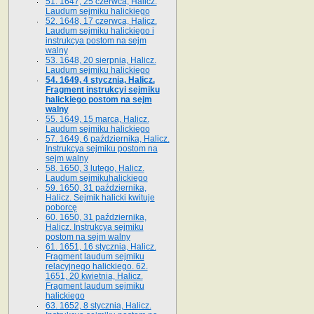
51. 1647, 25 czerwca, Halicz.
Laudum sejmiku halickiego
52. 1648, 17 czerwca, Halicz.
Laudum sejmiku halickiego i
instrukcya postom na sejm
walny
53. 1648, 20 sierpnia, Halicz.
Laudum sejmiku halickiego
54. 1649, 4 stycznia, Halicz.
Fragment instrukcyi sejmiku
halickiego postom na sejm
walny
55. 1649, 15 marca, Halicz.
Laudum sejmiku halickiego
57. 1649, 6 października, Halicz.
Instrukcya sejmiku postom na
sejm walny
58. 1650, 3 lutego, Halicz.
Laudum sejmikuhalickiego
59. 1650, 31 października,
Halicz. Sejmik halicki kwituje
poborcę
60. 1650, 31 października,
Halicz. Instrukcya sejmiku
postom na sejm walny
61. 1651, 16 stycznia, Halicz.
Fragment laudum sejmiku
relacyjnego halickiego. 62.
1651, 20 kwietnia, Halicz.
Fragment laudum sejmiku
halickiego
63. 1652, 8 stycznia, Halicz.