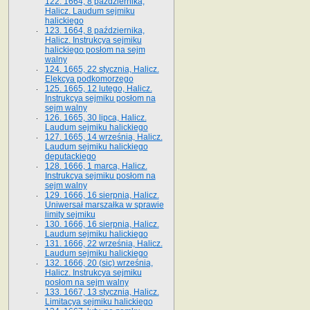
122. 1664, 8 października,
Halicz. Laudum sejmiku
halickiego
123. 1664, 8 października,
Halicz. Instrukcya sejmiku
halickiego posłom na sejm
walny
124. 1665, 22 stycznia, Halicz.
Elekcya podkomorzego
125. 1665, 12 lutego, Halicz.
Instrukcya sejmiku posłom na
sejm walny
126. 1665, 30 lipca, Halicz.
Laudum sejmiku halickiego
127. 1665, 14 września, Halicz.
Laudum sejmiku halickiego
deputackiego
128. 1666, 1 marca, Halicz.
Instrukcya sejmiku posłom na
sejm walny
129. 1666, 16 sierpnia, Halicz.
Uniwersał marszałka w sprawie
limity sejmiku
130. 1666, 16 sierpnia, Halicz.
Laudum sejmiku halickiego
131. 1666, 22 września, Halicz.
Laudum sejmiku halickiego
132. 1666, 20 (sic) września,
Halicz. Instrukcya sejmiku
posłom na sejm walny
133. 1667, 13 stycznia, Halicz.
Limitacya sejmiku halickiego