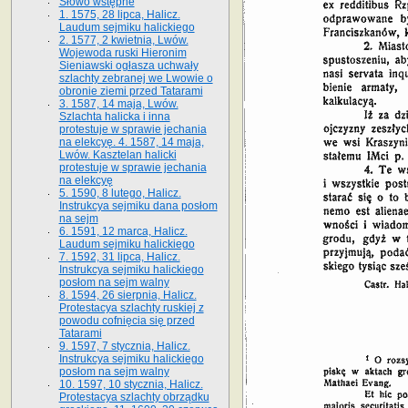
Słowo wstępne
1. 1575, 28 lipca, Halicz.
Laudum sejmiku halickiego
2. 1577, 2 kwietnia, Lwów.
Wojewoda ruski Hieronim
Sieniawski ogłasza uchwały
szlachty zebranej we Lwowie o
obronie ziemi przed Tatarami
3. 1587, 14 maja, Lwów.
Szlachta halicka i inna
protestuje w sprawie jechania
na elekcyę. 4. 1587, 14 maja,
Lwów. Kasztelan halicki
protestuje w sprawie jechania
na elekcyę
5. 1590, 8 lutego, Halicz.
Instrukcya sejmiku dana posłom
na sejm
6. 1591, 12 marca, Halicz.
Laudum sejmiku halickiego
7. 1592, 31 lipca, Halicz.
Instrukcya sejmiku halickiego
posłom na sejm walny
8. 1594, 26 sierpnia, Halicz.
Protestacya szlachty ruskiej z
powodu cofnięcia się przed
Tatarami
9. 1597, 7 stycznia, Halicz.
Instrukcya sejmiku halickiego
posłom na sejm walny
10. 1597, 10 stycznia, Halicz.
Protestacya szlachty obrządku