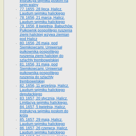
Instrukcya sejmiku posłom na
sejm walny
77. 1655, 28 lipca, Halicz.
Laudum sejmiku halickiego
78. 1656, 21 marca, Halicz.
Laudum sejmiku halickiego
79. 1656, 8 kwietnia, Babuchów.
Pułkownik pospolitego ruszenia
ziemi halickiej wzywa ziemian
pod Halicz
80. 1656, 26 maja, pod
Siemikowcami. Uniwersał
pułkownika pospolitego
ruszenia ziemi halickiej do
szlachty trembowelskiej
81. 1656, 31 maja, pod
Siemikowcami. Uniwersał
pułkownika pospolitego
ruszenia do szlachty
trembowelskiej
82. 1656, 11 września, Halicz.
Laudum sejmiku halickiego
deputackiego
83. 1657, 20 stycznia, Halicz.
Limitacya sejmiku halickiego.
84. 1657, 5 kwietnia, Halicz.
Instrukcya sejmiku posłom do
króla
85. 1657, 29 maja, Halicz.
Laudum sejmiku halickiego
86. 1657, 26 czerwca, Halicz.
Laudum sejmiku halickiego