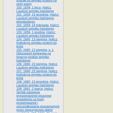
Instrukcya sejmiku posłom na
sejm walny
100. 1659, 1 lipca, Halicz.
Laudum sejmiku halickiego
101. 1659, 15 września, Halicz.
Laudum sejmiku halickiego
deputackiego
102. 1659, 24 listopada, Halicz.
Laudum sejmiku halickiego
103. 1659, 1 grudnia, Halicz.
Laudum sejmiku halickiego
104. 1660, 13 sierpnia, Halicz.
Instrukcya sejmiku posłom do
króla
105. 1660, 13 sierpnia, s. 1.
Odpowiedź królewska na
legacyę posłów sejmiku
halickiego
106. 1660, 23 sierpnia, Halicz.
Laudum sejmiku halickiego
107. 1660, 23 sierpnia, Halicz.
Instrukcya sejmiku posłom do
króla
108. 1660, 13 września, Halicz.
Laudum sejmiku halickiego
109. 1661, 2 marca, Halicz.
Sejmik zapewnia
wynagrodzenie pisarzowi
grodzkiemu za trudy
przepisywania i
uporządkowania poszarpanych
przez nieprzyjaciela aktów