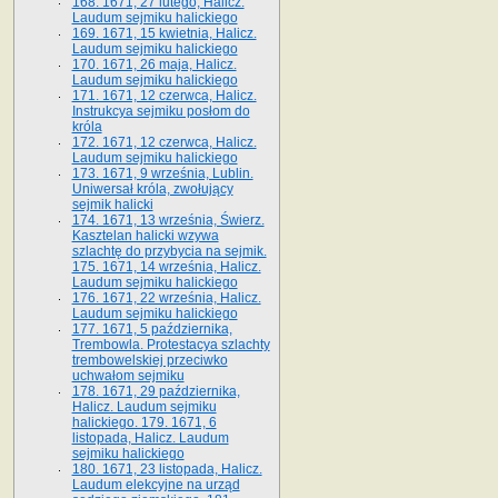
168. 1671, 27 lutego, Halicz.
Laudum sejmiku halickiego
169. 1671, 15 kwietnia, Halicz.
Laudum sejmiku halickiego
170. 1671, 26 maja, Halicz.
Laudum sejmiku halickiego
171. 1671, 12 czerwca, Halicz.
Instrukcya sejmiku posłom do
króla
172. 1671, 12 czerwca, Halicz.
Laudum sejmiku halickiego
173. 1671, 9 września, Lublin.
Uniwersał króla, zwołujący
sejmik halicki
174. 1671, 13 września, Świerz.
Kasztelan halicki wzywa
szlachtę do przybycia na sejmik.
175. 1671, 14 września, Halicz.
Laudum sejmiku halickiego
176. 1671, 22 września, Halicz.
Laudum sejmiku halickiego
177. 1671, 5 października,
Trembowla. Protestacya szlachty
trembowelskiej przeciwko
uchwałom sejmiku
178. 1671, 29 października,
Halicz. Laudum sejmiku
halickiego. 179. 1671, 6
listopada, Halicz. Laudum
sejmiku halickiego
180. 1671, 23 listopada, Halicz.
Laudum elekcyjne na urząd