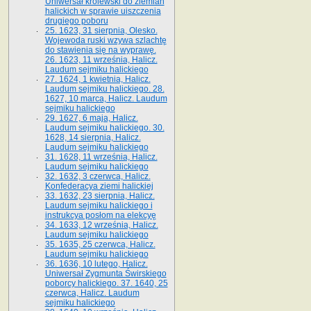
Uniwersał królewski do ziemian
halickich w sprawie uiszczenia
drugiego poboru
25. 1623, 31 sierpnia, Olesko.
Wojewoda ruski wzywa szlachtę
do stawienia się na wyprawę.
26. 1623, 11 września, Halicz.
Laudum sejmiku halickiego
27. 1624, 1 kwietnia, Halicz.
Laudum sejmiku halickiego. 28.
1627, 10 marca, Halicz. Laudum
sejmiku halickiego
29. 1627, 6 maja, Halicz.
Laudum sejmiku halickiego. 30.
1628, 14 sierpnia, Halicz.
Laudum sejmiku halickiego
31. 1628, 11 września, Halicz.
Laudum sejmiku halickiego
32. 1632, 3 czerwca, Halicz.
Konfederacya ziemi halickiej
33. 1632, 23 sierpnia, Halicz.
Laudum sejmiku halickiego i
instrukcya posłom na elekcyę
34. 1633, 12 września, Halicz.
Laudum sejmiku halickiego
35. 1635, 25 czerwca, Halicz.
Laudum sejmiku halickiego
36. 1636, 10 lutego, Halicz.
Uniwersał Zygmunta Świrskiego
poborcy halickiego. 37. 1640, 25
czerwca, Halicz. Laudum
sejmiku halickiego