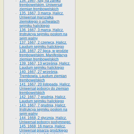
134. 1667, luty, na zamku
trembowelskim. Uniwersał
ziemian trembowelskich
135. 1667, 3 marca, Halicz.
Uniwersał marszałka
ziemskiego o uchwałach
sejmiku halickiego
136. 1667, 3 marca, Halicz.
Instrukcya sejmiku posłom na
sejm walny
137. 1667, 2 czerwca, Halicz.
Laudum sejmiku halickiego
138. 1667, 27 lipca, w grodzie
trembowelskim. Manifestacya
ziemian trembowelskich
139. 1667, 13 września, Halicz.
Laudum sejmiku halickiego
140. 1667, 27 września,
Trembowla. Laudum ziemian
trembowelskich
141. 1667, 20 listopada, Halicz.
Uniwersał poborcy do ziemian
trembowelskich
142. 1667, 7 grudnia, Halicz.
Laudum sejmiku halickiego
143. 1667, 7 grudnia, Halicz.
Instrukcya sejmiku posłom na
sejm walny
144. 1668, 2 stycznia, Halicz.
Uniwersał poborcy podymnego.
145. 1668, 16 marca, Halicz.
Uniwersał pisarza grodzkiego