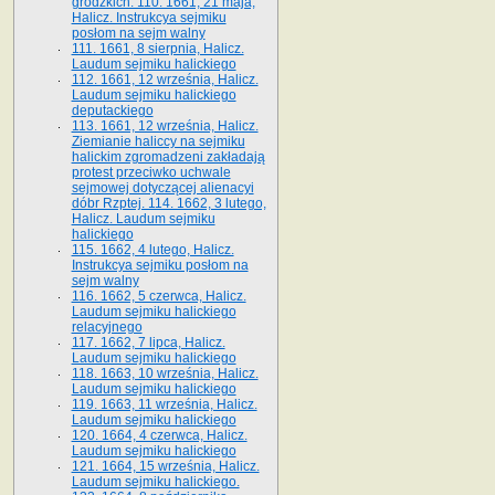
grodzkich. 110. 1661, 21 maja,
Halicz. Instrukcya sejmiku
posłom na sejm walny
111. 1661, 8 sierpnia, Halicz.
Laudum sejmiku halickiego
112. 1661, 12 września, Halicz.
Laudum sejmiku halickiego
deputackiego
113. 1661, 12 września, Halicz.
Ziemianie haliccy na sejmiku
halickim zgromadzeni zakładają
protest przeciwko uchwale
sejmowej dotyczącej alienacyi
dóbr Rzptej. 114. 1662, 3 lutego,
Halicz. Laudum sejmiku
halickiego
115. 1662, 4 lutego, Halicz.
Instrukcya sejmiku posłom na
sejm walny
116. 1662, 5 czerwca, Halicz.
Laudum sejmiku halickiego
relacyjnego
117. 1662, 7 lipca, Halicz.
Laudum sejmiku halickiego
118. 1663, 10 września, Halicz.
Laudum sejmiku halickiego
119. 1663, 11 września, Halicz.
Laudum sejmiku halickiego
120. 1664, 4 czerwca, Halicz.
Laudum sejmiku halickiego
121. 1664, 15 września, Halicz.
Laudum sejmiku halickiego.