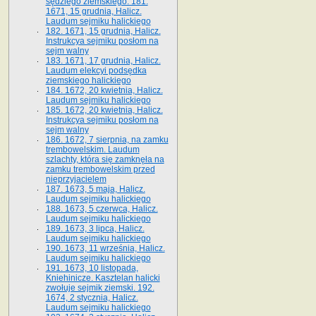
sędziego ziemskiego. 181.
1671, 15 grudnia, Halicz.
Laudum sejmiku halickiego
182. 1671, 15 grudnia, Halicz.
Instrukcya sejmiku posłom na
sejm walny
183. 1671, 17 grudnia, Halicz.
Laudum elekcyi podsędka
ziemskiego halickiego
184. 1672, 20 kwietnia, Halicz.
Laudum sejmiku halickiego
185. 1672, 20 kwietnia, Halicz.
Instrukcya sejmiku posłom na
sejm walny
186. 1672, 7 sierpnia, na zamku
trembowelskim. Laudum
szlachty, która się zamknęła na
zamku trembowelskim przed
nieprzyjacielem
187. 1673, 5 maja, Halicz.
Laudum sejmiku halickiego
188. 1673, 5 czerwca, Halicz.
Laudum sejmiku halickiego
189. 1673, 3 lipca, Halicz.
Laudum sejmiku halickiego
190. 1673, 11 września, Halicz.
Laudum sejmiku halickiego
191. 1673, 10 listopada,
Kniehinicze. Kasztelan halicki
zwołuje sejmik ziemski. 192.
1674, 2 stycznia, Halicz.
Laudum sejmiku halickiego