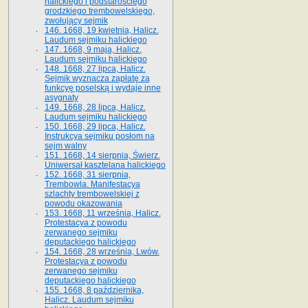
halickiego i podstarościego
grodzkiego trembowelskiego,
zwołujący sejmik
146. 1668, 19 kwietnia, Halicz.
Laudum sejmiku halickiego
147. 1668, 9 maja, Halicz.
Laudum sejmiku halickiego
148. 1668, 27 lipca, Halicz.
Sejmik wyznacza zapłatę za
funkcyę poselską i wydaje inne
asygnaty
149. 1668, 28 lipca, Halicz.
Laudum sejmiku halickiego
150. 1668, 29 lipca, Halicz.
Instrukcya sejmiku posłom na
sejm walny
151. 1668, 14 sierpnia, Świerz.
Uniwersał kasztelana halickiego
152. 1668, 31 sierpnia,
Trembowla. Manifestacya
szlachty trembowelskiej z
powodu okazowania
153. 1668, 11 września, Halicz.
Protestacya z powodu
zerwanego sejmiku
deputackiego halickiego
154. 1668, 28 września, Lwów.
Protestacya z powodu
zerwanego sejmiku
deputackiego halickiego
155. 1668, 8 października,
Halicz. Laudum sejmiku