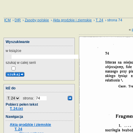
ICM
›
DIR
›
Zasoby polskie
›
Akta grodzkie i ziemskie
›
T. 24
› strona 74
«
Wyszukiwanie
w książce
szukaj w całej serii
Idź do
strona:
Pobierz pełen tekst
T. 24.txt
Nawigacja
Akta grodzkie i ziemskie
T. 24