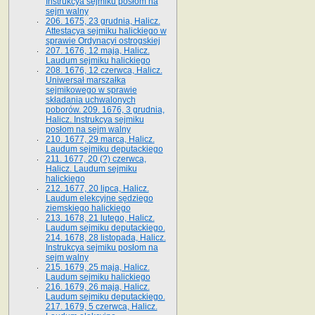
Instrukcya sejmiku posłom na
sejm walny
206. 1675, 23 grudnia, Halicz.
Attestacya sejmiku halickiego w
sprawie Ordynacyi ostrogskiej
207. 1676, 12 maja, Halicz.
Laudum sejmiku halickiego
208. 1676, 12 czerwca, Halicz.
Uniwersał marszałka
sejmikowego w sprawie
składania uchwalonych
poborów. 209. 1676, 3 grudnia,
Halicz. Instrukcya sejmiku
posłom na sejm walny
210. 1677, 29 marca, Halicz.
Laudum sejmiku deputackiego
211. 1677, 20 (?) czerwca,
Halicz. Laudum sejmiku
halickiego
212. 1677, 20 lipca, Halicz.
Laudum elekcyjne sędziego
ziemskiego halickiego
213. 1678, 21 lutego, Halicz.
Laudum sejmiku deputackiego.
214. 1678, 28 listopada, Halicz.
Instrukcya sejmiku posłom na
sejm walny
215. 1679, 25 maja, Halicz.
Laudum sejmiku halickiego
216. 1679, 26 maja, Halicz.
Laudum sejmiku deputackiego.
217. 1679, 5 czerwca, Halicz.