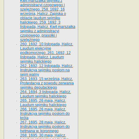
Kwit marszałka sejmiku z
administracyi czopowego i
szelężnego. 258. 1692, 16
września, Halicz. Zapiska o
oblacie laudum sejmiku
halickiego. 259. 1692, 3
listopada, Halicz. Kwit marszałka
sejmiku z administracyi
czopowego, prasołki i
szelężnego
260. 1692, 10 listopada, Halicz.
Laudum elekcyjne
podkomorzego. 261. 1692, 12
listopada, Halicz. Laudum
sejmiku halickiego
262. 1692, 12 listopada, Halicz.
Instrukcya sejmiku posłom na
sejm walny
263. 1693, 15 września, Halicz.
Protestacya z powodu zerwania
sejmiku deputackiego
264. 1694, 3 listopada, Halicz.
Laudum sejmiku halickiego
265. 1695, 26 maja, Halicz.
Laudum sejmiku halickiego
266. 1695, 26 maja, Halicz.
Instrukcya sejmiku posłom do
króla
267. 1695, 28 maja, Halicz.
Instrukcya sejmiku posłom do
hetmana w. koronnego
268. 1695, 30 maja, Halicz.