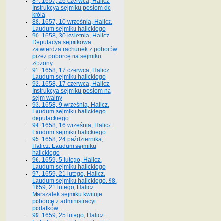
87. 1657, 26 czerwca, Halicz.
Instrukcya sejmiku posłom do
króla
88. 1657, 10 września, Halicz.
Laudum sejmiku halickiego
90. 1658, 30 kwietnia, Halicz.
Deputacya sejmikowa
zatwierdza rachunek z poborów
przez poborcę na sejmiku
złożony
91. 1658, 17 czerwca, Halicz.
Laudum sejmiku halickiego
92. 1658, 17 czerwca, Halicz.
Instrukcya sejmiku posłom na
sejm walny
93. 1658, 9 września, Halicz.
Laudum sejmiku halickiego
deputackiego
94. 1658, 16 września, Halicz.
Laudum sejmiku halickiego
95. 1658, 24 października,
Halicz. Laudum sejmiku
halickiego
96. 1659, 5 lutego, Halicz.
Laudum sejmiku halickiego
97. 1659, 21 lutego, Halicz.
Laudum sejmiku halickiego. 98.
1659, 21 lutego, Halicz.
Marszałek sejmiku kwituje
poborcę z administracyi
podatków
99. 1659, 25 lutego, Halicz.