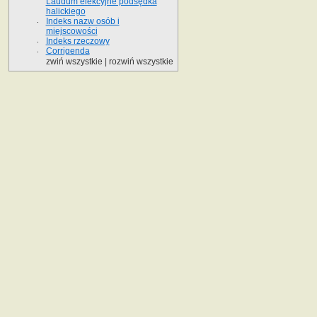
Laudum elekcyjne podsędka
halickiego
Indeks nazw osób i
miejscowości
Indeks rzeczowy
Corrigenda
zwiń wszystkie
|
rozwiń wszystkie