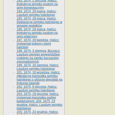
193. 1674, 2 stycznia, Halicz.
Instrukcya sejmiku posłom na
sejm konwokacyjny
194. 1674, 29 marca, Halicz.
Laudum sejmiku halickiego
195. 1674, 29 marca, Halicz.
Deklaracya sejmiku halickiego w
sprawie podatków
196. 1674, 29 marca, Halicz.
Instrukcya sejmiku posłom na
sejm elekcyjny
197. 1674, 20 kwietnia, Halicz.
Uniwersał poborcy ziemi
halickiej
198. 1674, 3 sierpnia, Buczacz.
Laudum ziemian województwa
ruskiego na zamku buczackim
zgromadzonych
199. 1674, 16 sierpnia, Halicz.
Laudum sejmiku halickiego
201. 1674, 10 września, Halicz.
Attestacya marszałka sejmiku
halickiego o obiorze deputata na
trybunał lubelski
202. 1675, 9 stycznia, Halicz.
Laudum sejmiku halickiego
203. 1675, 19 stycznia, Halicz.
Uniwersał marszałka sądów
kapturowych. 204. 1675, 23
grudnia, Halicz. Laudum sejmiku
halickiego
205. 1675, 23 grudnia, Halicz.