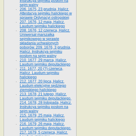
Instrukcya sejmiku posłom na
sejm walny
206. 1675, 23 grudnia, Halicz.
Attestacya sejmiku halickiego w
sprawie Ordynacyi ostrogskiej
207. 1676, 12 maja, Halicz.
Laudum sejmiku halickiego
208. 1676, 12 czerwca, Halicz.
Uniwersał marszałka
sejmikowego w sprawie
składania uchwalonych
poborów. 209. 1676, 3 grudnia,
Halicz. Instrukcya sejmiku
posłom na sejm walny
210. 1677, 29 marca, Halicz.
Laudum sejmiku deputackiego
211. 1677, 20 (?) czerwca,
Halicz. Laudum sejmiku
halickiego
212. 1677, 20 lipca, Halicz.
Laudum elekcyjne sędziego
ziemskiego halickiego
213. 1678, 21 lutego, Halicz.
Laudum sejmiku deputackiego.
214. 1678, 28 listopada, Halicz.
Instrukcya sejmiku posłom na
sejm walny
215. 1679, 25 maja, Halicz.
Laudum sejmiku halickiego
216. 1679, 26 maja, Halicz.
Laudum sejmiku deputackiego.
217. 1679, 5 czerwca, Halicz.