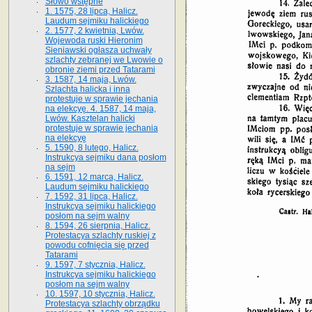
Słowo wstępne
1. 1575, 28 lipca, Halicz.
Laudum sejmiku halickiego
2. 1577, 2 kwietnia, Lwów.
Wojewoda ruski Hieronim
Sieniawski ogłasza uchwały
szlachty zebranej we Lwowie o
obronie ziemi przed Tatarami
3. 1587, 14 maja, Lwów.
Szlachta halicka i inna
protestuje w sprawie jechania
na elekcyę. 4. 1587, 14 maja,
Lwów. Kasztelan halicki
protestuje w sprawie jechania
na elekcyę
5. 1590, 8 lutego, Halicz.
Instrukcya sejmiku dana posłom
na sejm
6. 1591, 12 marca, Halicz.
Laudum sejmiku halickiego
7. 1592, 31 lipca, Halicz.
Instrukcya sejmiku halickiego
posłom na sejm walny
8. 1594, 26 sierpnia, Halicz.
Protestacya szlachty ruskiej z
powodu cofnięcia się przed
Tatarami
9. 1597, 7 stycznia, Halicz.
Instrukcya sejmiku halickiego
posłom na sejm walny
10. 1597, 10 stycznia, Halicz.
Protestacya szlachty obrządku