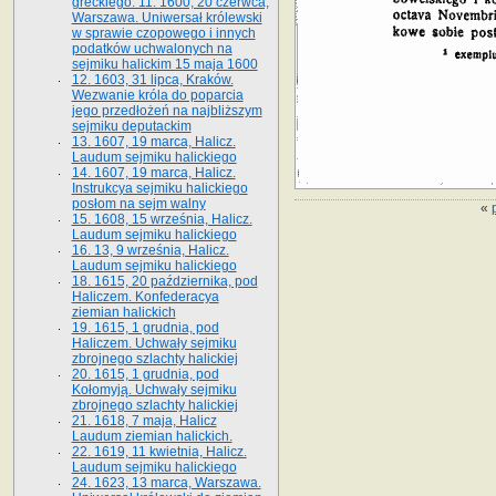
greckiego. 11. 1600, 20 czerwca,
Warszawa. Uniwersał królewski
w sprawie czopowego i innych
podatków uchwalonych na
sejmiku halickim 15 maja 1600
12. 1603, 31 lipca, Kraków.
Wezwanie króla do poparcia
jego przedłożeń na najbliższym
sejmiku deputackim
13. 1607, 19 marca, Halicz.
Laudum sejmiku halickiego
14. 1607, 19 marca, Halicz.
Instrukcya sejmiku halickiego
posłom na sejm walny
«
15. 1608, 15 września, Halicz.
Laudum sejmiku halickiego
16. 13, 9 września, Halicz.
Laudum sejmiku halickiego
18. 1615, 20 października, pod
Haliczem. Konfederacya
ziemian halickich
19. 1615, 1 grudnia, pod
Haliczem. Uchwały sejmiku
zbrojnego szlachty halickiej
20. 1615, 1 grudnia, pod
Kołomyją. Uchwały sejmiku
zbrojnego szlachty halickiej
21. 1618, 7 maja, Halicz
Laudum ziemian halickich.
22. 1619, 11 kwietnia, Halicz.
Laudum sejmiku halickiego
24. 1623, 13 marca, Warszawa.