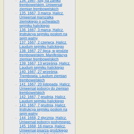
134. 1667, luty, na zamku
trembowelskim. Uniwersał
ziemian trembowelskich
135. 1667, 3 marca, Halicz.
Uniwersał marszałka
ziemskiego o uchwałach
sejmiku halickiego
136. 1667, 3 marca, Halicz.
Instrukcya sejmiku posłom na
sejm walny
137. 1667, 2 czerwca, Halicz.
Laudum sejmiku halickiego
138. 1667, 27 lipca, w grodzie
trembowelskim. Manifestacya
ziemian trembowelskich
139. 1667, 13 września, Halicz.
Laudum sejmiku halickiego
140. 1667, 27 września,
Trembowla. Laudum ziemian
trembowelskich
141. 1667, 20 listopada, Halicz.
Uniwersał poborcy do ziemian
trembowelskich
142. 1667, 7 grudnia, Halicz.
Laudum sejmiku halickiego
143. 1667, 7 grudnia, Halicz.
Instrukcya sejmiku posłom na
sejm walny
144. 1668, 2 stycznia, Halicz.
Uniwersał poborcy podymnego.
145. 1668, 16 marca, Halicz.
Uniwersał pisarza grodzkiego