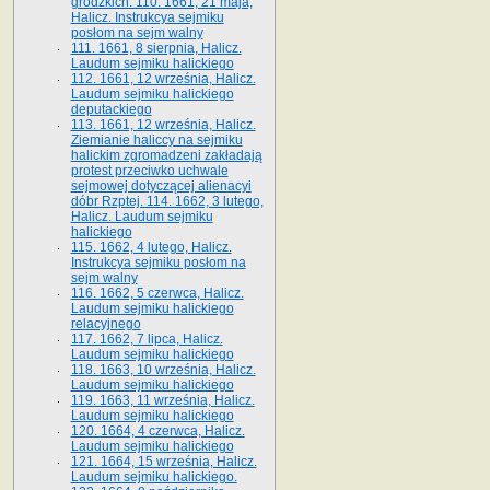
grodzkich. 110. 1661, 21 maja,
Halicz. Instrukcya sejmiku
posłom na sejm walny
111. 1661, 8 sierpnia, Halicz.
Laudum sejmiku halickiego
112. 1661, 12 września, Halicz.
Laudum sejmiku halickiego
deputackiego
113. 1661, 12 września, Halicz.
Ziemianie haliccy na sejmiku
halickim zgromadzeni zakładają
protest przeciwko uchwale
sejmowej dotyczącej alienacyi
dóbr Rzptej. 114. 1662, 3 lutego,
Halicz. Laudum sejmiku
halickiego
115. 1662, 4 lutego, Halicz.
Instrukcya sejmiku posłom na
sejm walny
116. 1662, 5 czerwca, Halicz.
Laudum sejmiku halickiego
relacyjnego
117. 1662, 7 lipca, Halicz.
Laudum sejmiku halickiego
118. 1663, 10 września, Halicz.
Laudum sejmiku halickiego
119. 1663, 11 września, Halicz.
Laudum sejmiku halickiego
120. 1664, 4 czerwca, Halicz.
Laudum sejmiku halickiego
121. 1664, 15 września, Halicz.
Laudum sejmiku halickiego.