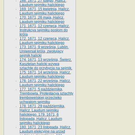
168. 1671, 27 lutego, Halicz.
Laudum sejmiku halickiego
169. 1671, 15 kwietnia, Halicz.
Laudum sejmiku halickiego
170. 1671, 26 maja, Halicz.
Laudum sejmiku halickiego
171. 1671, 12 czerwca, Halicz.
Instrukcya sejmiku posłom do
króla
172. 1671, 12 czerwca, Halicz.
Laudum sejmiku halickiego
173. 1671, 9 września, Lublin.
Uniwersał króla, zwołujący
sejmik halicki
174. 1671, 13 września, Świerz.
Kasztelan halicki wzywa
szlachtę do przybycia na sejmik.
175. 1671, 14 września, Halicz.
Laudum sejmiku halickiego
176. 1671, 22 września, Halicz.
Laudum sejmiku halickiego
177. 1671, 5 października,
Trembowla. Protestacya szlachty
trembowelskiej przeciwko
uchwałom sejmiku
178. 1671, 29 października,
Halicz. Laudum sejmiku
halickiego. 179. 1671, 6
listopada, Halicz. Laudum
sejmiku halickiego
180. 1671, 23 listopada, Halicz.
Laudum elekcyjne na urząd