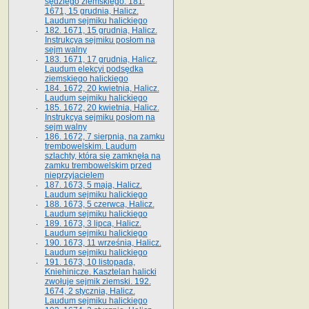
sędziego ziemskiego. 181.
1671, 15 grudnia, Halicz.
Laudum sejmiku halickiego
182. 1671, 15 grudnia, Halicz.
Instrukcya sejmiku posłom na
sejm walny
183. 1671, 17 grudnia, Halicz.
Laudum elekcyi podsędka
ziemskiego halickiego
184. 1672, 20 kwietnia, Halicz.
Laudum sejmiku halickiego
185. 1672, 20 kwietnia, Halicz.
Instrukcya sejmiku posłom na
sejm walny
186. 1672, 7 sierpnia, na zamku
trembowelskim. Laudum
szlachty, która się zamknęła na
zamku trembowelskim przed
nieprzyjacielem
187. 1673, 5 maja, Halicz.
Laudum sejmiku halickiego
188. 1673, 5 czerwca, Halicz.
Laudum sejmiku halickiego
189. 1673, 3 lipca, Halicz.
Laudum sejmiku halickiego
190. 1673, 11 września, Halicz.
Laudum sejmiku halickiego
191. 1673, 10 listopada,
Kniehinicze. Kasztelan halicki
zwołuje sejmik ziemski. 192.
1674, 2 stycznia, Halicz.
Laudum sejmiku halickiego