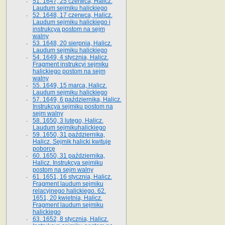
51. 1647, 25 czerwca, Halicz.
Laudum sejmiku halickiego
52. 1648, 17 czerwca, Halicz.
Laudum sejmiku halickiego i
instrukcya postom na sejm
walny
53. 1648, 20 sierpnia, Halicz.
Laudum sejmiku halickiego
54. 1649, 4 stycznia, Halicz.
Fragment instrukcyi sejmiku
halickiego postom na sejm
walny
55. 1649, 15 marca, Halicz.
Laudum sejmiku halickiego
57. 1649, 6 października, Halicz.
Instrukcya sejmiku postom na
sejm walny
58. 1650, 3 lutego, Halicz.
Laudum sejmikuhalickiego
59. 1650, 31 października,
Halicz. Sejmik halicki kwituje
poborcę
60. 1650, 31 października,
Halicz. Instrukcya sejmiku
postom na sejm walny
61. 1651, 16 stycznia, Halicz.
Fragment laudum sejmiku
relacyjnego halickiego. 62.
1651, 20 kwietnia, Halicz.
Fragment laudum sejmiku
halickiego
63. 1652, 8 stycznia, Halicz.