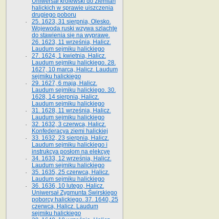
Uniwersał królewski do ziemian
halickich w sprawie uiszczenia
drugiego poboru
25. 1623, 31 sierpnia, Olesko.
Wojewoda ruski wzywa szlachtę
do stawienia się na wyprawę.
26. 1623, 11 września, Halicz.
Laudum sejmiku halickiego
27. 1624, 1 kwietnia, Halicz.
Laudum sejmiku halickiego. 28.
1627, 10 marca, Halicz. Laudum
sejmiku halickiego
29. 1627, 6 maja, Halicz.
Laudum sejmiku halickiego. 30.
1628, 14 sierpnia, Halicz.
Laudum sejmiku halickiego
31. 1628, 11 września, Halicz.
Laudum sejmiku halickiego
32. 1632, 3 czerwca, Halicz.
Konfederacya ziemi halickiej
33. 1632, 23 sierpnia, Halicz.
Laudum sejmiku halickiego i
instrukcya posłom na elekcyę
34. 1633, 12 września, Halicz.
Laudum sejmiku halickiego
35. 1635, 25 czerwca, Halicz.
Laudum sejmiku halickiego
36. 1636, 10 lutego, Halicz.
Uniwersał Zygmunta Świrskiego
poborcy halickiego. 37. 1640, 25
czerwca, Halicz. Laudum
sejmiku halickiego