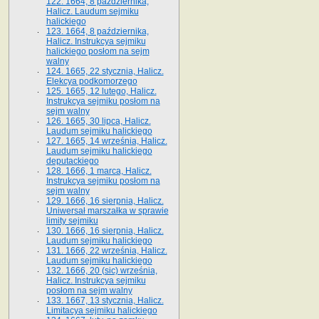
122. 1664, 8 października,
Halicz. Laudum sejmiku
halickiego
123. 1664, 8 października,
Halicz. Instrukcya sejmiku
halickiego posłom na sejm
walny
124. 1665, 22 stycznia, Halicz.
Elekcya podkomorzego
125. 1665, 12 lutego, Halicz.
Instrukcya sejmiku posłom na
sejm walny
126. 1665, 30 lipca, Halicz.
Laudum sejmiku halickiego
127. 1665, 14 września, Halicz.
Laudum sejmiku halickiego
deputackiego
128. 1666, 1 marca, Halicz.
Instrukcya sejmiku posłom na
sejm walny
129. 1666, 16 sierpnia, Halicz.
Uniwersał marszałka w sprawie
limity sejmiku
130. 1666, 16 sierpnia, Halicz.
Laudum sejmiku halickiego
131. 1666, 22 września, Halicz.
Laudum sejmiku halickiego
132. 1666, 20 (sic) września,
Halicz. Instrukcya sejmiku
posłom na sejm walny
133. 1667, 13 stycznia, Halicz.
Limitacya sejmiku halickiego