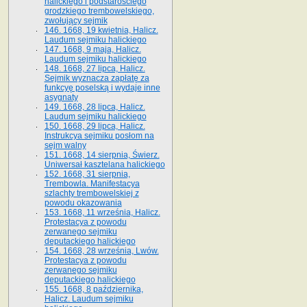
halickiego i podstarościego
grodzkiego trembowelskiego,
zwołujący sejmik
146. 1668, 19 kwietnia, Halicz.
Laudum sejmiku halickiego
147. 1668, 9 maja, Halicz.
Laudum sejmiku halickiego
148. 1668, 27 lipca, Halicz.
Sejmik wyznacza zapłatę za
funkcyę poselską i wydaje inne
asygnaty
149. 1668, 28 lipca, Halicz.
Laudum sejmiku halickiego
150. 1668, 29 lipca, Halicz.
Instrukcya sejmiku posłom na
sejm walny
151. 1668, 14 sierpnia, Świerz.
Uniwersał kasztelana halickiego
152. 1668, 31 sierpnia,
Trembowla. Manifestacya
szlachty trembowelskiej z
powodu okazowania
153. 1668, 11 września, Halicz.
Protestacya z powodu
zerwanego sejmiku
deputackiego halickiego
154. 1668, 28 września, Lwów.
Protestacya z powodu
zerwanego sejmiku
deputackiego halickiego
155. 1668, 8 października,
Halicz. Laudum sejmiku