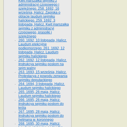
Kwit marszałka sejmiku z
administracyi czopowego i
szelężnego. 258. 1692, 16
września, Halicz. Zapiska o
oblacie laudum sejmiku
halickiego. 259. 1692, 3
listopada, Halicz. Kwit marszałka
sejmiku z administracyi
czopowego, prasołki i
szelężnego
260. 1692, 10 listopada, Halicz.
Laudum elekcyjne
podkomorzego. 261. 1692, 12
listopada, Halicz. Laudum
sejmiku halickiego
262. 1692, 12 listopada, Halicz.
Instrukcya sejmiku posłom na
sejm walny
263. 1693, 15 września, Halicz.
Protestacya z powodu zerwania
sejmiku deputackiego
264. 1694, 3 listopada, Halicz.
Laudum sejmiku halickiego
265. 1695, 26 maja, Halicz.
Laudum sejmiku halickiego
266. 1695, 26 maja, Halicz.
Instrukcya sejmiku posłom do
króla
267. 1695, 28 maja, Halicz.
Instrukcya sejmiku posłom do
hetmana w. koronnego
268. 1695, 30 maja, Halicz.