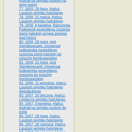
Instrukcya sejmiku posłom na
sejm walny
77. 1655, 28 lipca, Halicz.
Laudum sejmiku halickiego
78. 1656, 21 marca, Halicz.
Laudum sejmiku halickiego
79. 1656, 8 kwietnia, Babuchów.
Pułkownik pospolitego ruszenia
ziemi halickiej wzywa ziemian
pod Halicz
80. 1656, 26 maja, pod
Siemikowcami. Uniwersał
pułkownika pospolitego
ruszenia ziemi halickiej do
szlachty trembowelskiej
81. 1656, 31 maja, pod
Siemikowcami. Uniwersał
pułkownika pospolitego
ruszenia do szlachty
trembowelskiej
82. 1656, 11 września, Halicz.
Laudum sejmiku halickiego
deputackiego
83. 1657, 20 stycznia, Halicz.
Limitacya sejmiku halickiego.
84. 1657, 5 kwietnia, Halicz.
Instrukcya sejmiku posłom do
króla
85. 1657, 29 maja, Halicz.
Laudum sejmiku halickiego
86. 1657, 26 czerwca, Halicz.
Laudum sejmiku halickiego