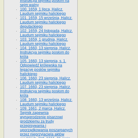
Instrukcya sejmiku posłom na
sejm walny
100. 1659, 1 lipca, Halicz.
Laudum sejmiku halickiego
101. 1659, 15 września, Halicz.
Laudum sejmiku halickiego
deputackiego
102. 1659, 24 listopada, Halicz.
Laudum sejmiku halickiego
103. 1659, 1 grudnia, Halicz.
Laudum sejmiku halickiego
104. 1660, 13 sierpnia, Halicz.
Instrukcya sejmiku posłom do
króla
105. 1660, 13 sierpnia, s. 1.
Odpowiedź królewska na
legacyę posłów sejmiku
halickiego
106. 1660, 23 sierpnia, Halicz.
Laudum sejmiku halickiego
107. 1660, 23 sierpnia, Halicz.
Instrukcya sejmiku posłom do
króla
108. 1660, 13 września, Halicz.
Laudum sejmiku halickiego
109. 1661, 2 marca, Halicz.
Sejmik zapewnia
wynagrodzenie pisarzowi
grodzkiemu za trudy
przepisywania i
uporządkowania poszarpanych
przez nieprzyjaciela aktów