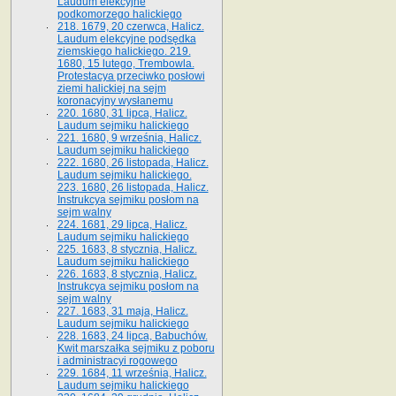
Laudum elekcyjne
podkomorzego halickiego
218. 1679, 20 czerwca, Halicz.
Laudum elekcyjne podsędka
ziemskiego halickiego. 219.
1680, 15 lutego, Trembowla.
Protestacya przeciwko posłowi
ziemi halickiej na sejm
koronacyjny wysłanemu
220. 1680, 31 lipca, Halicz.
Laudum sejmiku halickiego
221. 1680, 9 września, Halicz.
Laudum sejmiku halickiego
222. 1680, 26 listopada, Halicz.
Laudum sejmiku halickiego.
223. 1680, 26 listopada, Halicz.
Instrukcya sejmiku posłom na
sejm walny
224. 1681, 29 lipca, Halicz.
Laudum sejmiku halickiego
225. 1683, 8 stycznia, Halicz.
Laudum sejmiku halickiego
226. 1683, 8 stycznia, Halicz.
Instrukcya sejmiku posłom na
sejm walny
227. 1683, 31 maja, Halicz.
Laudum sejmiku halickiego
228. 1683, 24 lipca, Babuchów.
Kwit marszałka sejmiku z poboru
i administracyi rogowego
229. 1684, 11 września, Halicz.
Laudum sejmiku halickiego