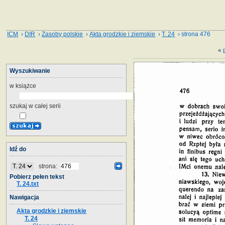
ICM
›
DIR
›
Zasoby polskie
›
Akta grodzkie i ziemskie
›
T. 24
› strona 476
«
Wyszukiwanie
w książce
szukaj w całej serii
Idź do
strona:
Pobierz pełen tekst
T. 24.txt
Nawigacja
Akta grodzkie i ziemskie
T. 24