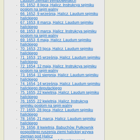
Laudum ziemian trembowelskich
65. 1652, 8 lipca, Halicz. Instrukcya sejmiku
posłom na sejm walny
66. 1652, 9 września, Halicz. Laudum sejmiku
halickiego
67. 1653, 8 marca, Halicz. Laudum sejmiku
halickiego
68. 1653, 8 marca, Halicz. Instrukcya sejmiku
posłom na sejm walny
69. 1653, 6 maja, Halicz. Laudum sejmiku
halickiego
70. 1653, 23 lipca, Halicz. Laudum sejmiku
halickiego
71. 1653, 15 września, Halicz. Laudum sejmiku
halickiego
72. 1654, 12 maja, Halicz. Instrukcya sejmiku
posłom na sejm walny
73. 1654, 11 sierpnia, Halicz. Laudum sejmiku
halickiego
74. 1654, 14 września, Halicz. Laudum sejmiku
halickiego deputackiego
75. 1655, 22 kwietnia, Halicz. Laudum sejmiku
halickiego
76. 1655, 22 kwietnia, Halicz. Instrukcya
sejmiku posłom na sejm walny
77. 1655, 28 lipca, Halicz. Laudum sejmiku
halickiego
78. 1656, 21 marca, Halicz. Laudum sejmiku
halickiego
79. 1656, 8 kwietnia, Babuchów. Pułkownik
pospolitego ruszenia ziemi halickiej wzywa
ziemian pod Halicz