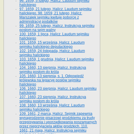
96. 1659, 5 lutego, Halicz. Laudum sejmiku
halickiego
97. 1659, 21 lutego, Halicz. Laudum sejmiku
halickiego. 98. 1659, 21 lutego, Halicz.
Marszałek sejmiku kwituje poborcę z
administracyi podatków
99. 1659, 25 lutego, Halicz. Instrukcya sejmiku
posłom na sejm walny
100. 1659, 1 lipca, Halicz. Laudum sejmiku
halickiego
101. 1659, 15 września, Halicz. Laudum
sejmiku halickiego deputackiego
102. 1659, 24 listopada, Halicz. Laudum
sejmiku halickiego
103. 1659, 1 grudnia, Halicz. Laudum sejmiku
halickiego
104. 1660, 13 sierpnia, Halicz. Instrukcya
sejmiku posłom do króla
105. 1660, 13 sierpnia, s. 1. Odpowiedź
królewska na legacyę posłów sejmiku
halickiego
106. 1660, 23 sierpnia, Halicz. Laudum sejmiku
halickiego
107. 1660, 23 sierpnia, Halicz. Instrukcya
sejmiku posłom do króla
108. 1660, 13 września, Halicz. Laudum
sejmiku halickiego
109. 1661, 2 marca, Halicz. Sejmik zapewnia
wynagrodzenie pisarzowi grodzkiemu za trudy
przepisywania i uporządkowania poszarpanych
przez nieprzyjaciela aktów grodzkich. 110.
1661, 21 maja, Halicz. Instrukcya sejmiku