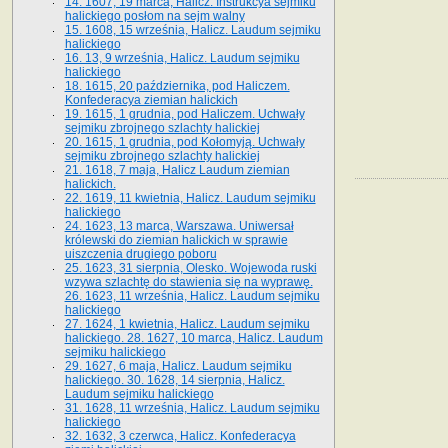
14. 1607, 19 marca, Halicz. Instrukcya sejmiku
halickiego posłom na sejm walny
15. 1608, 15 września, Halicz. Laudum sejmiku
halickiego
16. 13, 9 września, Halicz. Laudum sejmiku
halickiego
18. 1615, 20 października, pod Haliczem.
Konfederacya ziemian halickich
19. 1615, 1 grudnia, pod Haliczem. Uchwały
sejmiku zbrojnego szlachty halickiej
20. 1615, 1 grudnia, pod Kołomyją. Uchwały
sejmiku zbrojnego szlachty halickiej
21. 1618, 7 maja, Halicz Laudum ziemian
halickich.
22. 1619, 11 kwietnia, Halicz. Laudum sejmiku
halickiego
24. 1623, 13 marca, Warszawa. Uniwersał
królewski do ziemian halickich w sprawie
uiszczenia drugiego poboru
25. 1623, 31 sierpnia, Olesko. Wojewoda ruski
wzywa szlachtę do stawienia się na wyprawę.
26. 1623, 11 września, Halicz. Laudum sejmiku
halickiego
27. 1624, 1 kwietnia, Halicz. Laudum sejmiku
halickiego. 28. 1627, 10 marca, Halicz. Laudum
sejmiku halickiego
29. 1627, 6 maja, Halicz. Laudum sejmiku
halickiego. 30. 1628, 14 sierpnia, Halicz.
Laudum sejmiku halickiego
31. 1628, 11 września, Halicz. Laudum sejmiku
halickiego
32. 1632, 3 czerwca, Halicz. Konfederacya