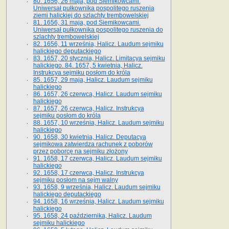
80. 1656, 26 maja, pod Siemikowcami.
Uniwersał pułkownika pospolitego ruszenia
ziemi halickiej do szlachty trembowelskiej
81. 1656, 31 maja, pod Siemikowcami.
Uniwersał pułkownika pospolitego ruszenia do
szlachty trembowelskiej
82. 1656, 11 września, Halicz. Laudum sejmiku
halickiego deputackiego
83. 1657, 20 stycznia, Halicz. Limitacya sejmiku
halickiego. 84. 1657, 5 kwietnia, Halicz.
Instrukcya sejmiku posłom do króla
85. 1657, 29 maja, Halicz. Laudum sejmiku
halickiego
86. 1657, 26 czerwca, Halicz. Laudum sejmiku
halickiego
87. 1657, 26 czerwca, Halicz. Instrukcya
sejmiku posłom do króla
88. 1657, 10 września, Halicz. Laudum sejmiku
halickiego
90. 1658, 30 kwietnia, Halicz. Deputacya
sejmikowa zatwierdza rachunek z poborów
przez poborcę na sejmiku złożony
91. 1658, 17 czerwca, Halicz. Laudum sejmiku
halickiego
92. 1658, 17 czerwca, Halicz. Instrukcya
sejmiku posłom na sejm walny
93. 1658, 9 września, Halicz. Laudum sejmiku
halickiego deputackiego
94. 1658, 16 września, Halicz. Laudum sejmiku
halickiego
95. 1658, 24 października, Halicz. Laudum
sejmiku halickiego