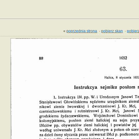
«
poprzednia strona
·
pobierz skan
·
pobierz