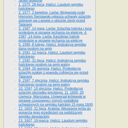
Słowo wstępne
1. 1575, 28 lipca, Halicz. Laudum sejmiku
halickiego
2. 1577, 2 kwietnia, Lwów. Wojewoda ruski
Hieronim Sieniawski ogłasza uchwały szlachty
zebranej we Lwowie o obronie ziemi przed
Tatarami
3. 1587, 14 maja, Lwów. Szlachta halicka i inna
protestuje w sprawie jechania na elekcyę. 4.
1587, 14 maja, Lwów. Kasztelan halicki
protestuje w sprawie jechania na elekcyę
5. 1590, 8 lutego, Halicz. Instrukcya sejmiku
dana posłom na sejm
6. 1591, 12 marca, Halicz. Laudum sejmiku
halickiego
7. 1592, 31 lipca, Halicz. Instrukcya sejmiku
halickiego posłom na sejm walny
8. 1594, 26 sierpnia, Halicz. Protestacya
szlachty ruskiej z powodu cofnięcia się przed
Tatarami
9. 1597, 7 stycznia, Halicz. Instrukcya sejmiku
halickiego posłom na sejm walny
10. 1597, 10 stycznia, Halicz. Protestacya
szlachty obrządku greckiego. 11. 1600, 20
czerwca, Warszawa. Uniwersał królewski w
sprawie czopowego i innych podatków
uchwalonych na sejmiku halickim 15 maja 1600
12. 1603, 31 lipca, Kraków. Wezwanie króla do
poparcia jego przedłożeń na najbliższym
sejmiku deputackim
13. 1607, 19 marca, Halicz. Laudum sejmiku
halickiego