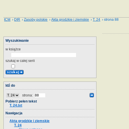
ICM
›
DIR
›
Zasoby polskie
›
Akta grodzkie i ziemskie
›
T. 24
› strona 88
Wyszukiwanie
w książce
szukaj w całej serii
Idź do
strona:
Pobierz pełen tekst
T. 24.txt
Nawigacja
Akta grodzkie i ziemskie
T. 24