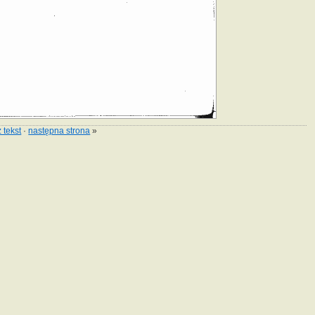
 tekst
·
następna strona
»