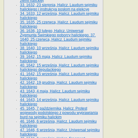
ziemi halickiej
33. 1632, 23 sierpnia, Halicz. Laudum sejmiku
halickiego i instrukcya posłom na elekcyę
34. 1633, 12 września, Halicz. Laudum sejmiku
halickiego
35. 1635, 25 czerwca, Halicz. Laudum sejmiku
halickiego
36. 1636, 10 lutego, Halicz. Uniwersał
Zygmunta Świrskiego poborcy halickiego. 37.
1640, 25 czerwca, Halicz. Laudum sejmiku
halickiego
38. 1640, 10 września, Halicz. Laudum sejmiku
halickiego
39. 1642, 15 maja, Halicz. Laudum sejmiku
halickiego
40. 1642, 15 września, Halicz. Laudum sejmiku
halickiego deputackiego
41. 1642, 15 września, Halicz. Laudum sejmiku
halickiego
42. 1642, 19 grudnia, Halicz. Laudum sejmiku
halickiego
43. 1643, 4 maja, Halicz. Laudum sejmiku
halickiego
44. 1643, 14 września, Halicz. Laudum sejmiku
halickiego
45. 1645, 7 października, Halicz. Protest
wojewody podolskiego z powodu wyprawiania
burd na sejmiku halickim
46. 1646, 6 września, Halicz. Laudum sejmiku
halickiego
47. 1646, 6 września, Halicz. Uniwersał sejmiku
halickiego