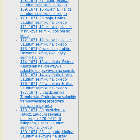
168. 1671, 27 lutego, Halicz.
Laudum sejmiku halickiego
169. 1671, 15 kwietnia, Halicz.
Laudum sejmiku halickiego
170. 1671, 26 maja, Halicz.
Laudum sejmiku halickiego
171. 1671, 12 czerwca, Halicz.
Instrukcya sejmiku posłom do
króla
172. 1671, 12 czerwca, Halicz.
Laudum sejmiku halickiego
173. 1671, 9 września, Lublin.
Uniwersał króla, zwołujący
sejmik halicki
174. 1671, 13 września, Świerz.
Kasztelan halicki wzywa
szlachtę do przybycia na sejmik.
175. 1671, 14 września, Halicz.
Laudum sejmiku halickiego
176. 1671, 22 września, Halicz.
Laudum sejmiku halickiego
177. 1671, 5 października,
Trembowla. Protestacya szlachty
trembowelskiej przeciwko
uchwałom sejmiku
178. 1671, 29 października,
Halicz. Laudum sejmiku
halickiego. 179. 1671, 6
listopada, Halicz. Laudum
sejmiku halickiego
180. 1671, 23 listopada, Halicz.
Laudum elekcyjne na urząd