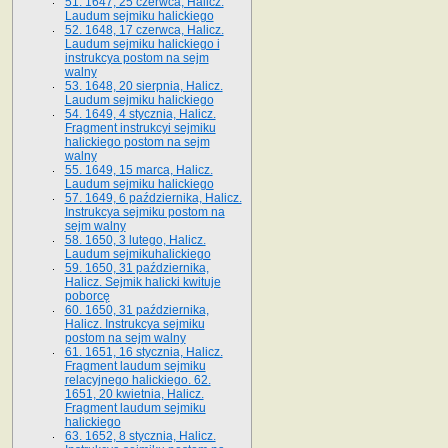
51. 1647, 25 czerwca, Halicz.
Laudum sejmiku halickiego
52. 1648, 17 czerwca, Halicz.
Laudum sejmiku halickiego i
instrukcya postom na sejm
walny
53. 1648, 20 sierpnia, Halicz.
Laudum sejmiku halickiego
54. 1649, 4 stycznia, Halicz.
Fragment instrukcyi sejmiku
halickiego postom na sejm
walny
55. 1649, 15 marca, Halicz.
Laudum sejmiku halickiego
57. 1649, 6 października, Halicz.
Instrukcya sejmiku postom na
sejm walny
58. 1650, 3 lutego, Halicz.
Laudum sejmikuhalickiego
59. 1650, 31 października,
Halicz. Sejmik halicki kwituje
poborcę
60. 1650, 31 października,
Halicz. Instrukcya sejmiku
postom na sejm walny
61. 1651, 16 stycznia, Halicz.
Fragment laudum sejmiku
relacyjnego halickiego. 62.
1651, 20 kwietnia, Halicz.
Fragment laudum sejmiku
halickiego
63. 1652, 8 stycznia, Halicz.