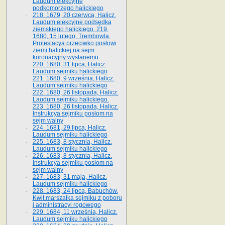
Laudum elekcyjne
podkomorzego halickiego
218. 1679, 20 czerwca, Halicz.
Laudum elekcyjne podsędka
ziemskiego halickiego. 219.
1680, 15 lutego, Trembowla.
Protestacya przeciwko posłowi
ziemi halickiej na sejm
koronacyjny wysłanemu
220. 1680, 31 lipca, Halicz.
Laudum sejmiku halickiego
221. 1680, 9 września, Halicz.
Laudum sejmiku halickiego
222. 1680, 26 listopada, Halicz.
Laudum sejmiku halickiego.
223. 1680, 26 listopada, Halicz.
Instrukcya sejmiku posłom na
sejm walny
224. 1681, 29 lipca, Halicz.
Laudum sejmiku halickiego
225. 1683, 8 stycznia, Halicz.
Laudum sejmiku halickiego
226. 1683, 8 stycznia, Halicz.
Instrukcya sejmiku posłom na
sejm walny
227. 1683, 31 maja, Halicz.
Laudum sejmiku halickiego
228. 1683, 24 lipca, Babuchów.
Kwit marszałka sejmiku z poboru
i administracyi rogowego
229. 1684, 11 września, Halicz.
Laudum sejmiku halickiego