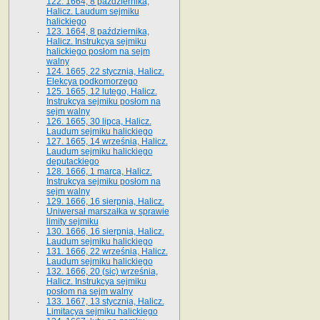
122. 1664, 8 października,
Halicz. Laudum sejmiku
halickiego
123. 1664, 8 października,
Halicz. Instrukcya sejmiku
halickiego posłom na sejm
walny
124. 1665, 22 stycznia, Halicz.
Elekcya podkomorzego
125. 1665, 12 lutego, Halicz.
Instrukcya sejmiku posłom na
sejm walny
126. 1665, 30 lipca, Halicz.
Laudum sejmiku halickiego
127. 1665, 14 września, Halicz.
Laudum sejmiku halickiego
deputackiego
128. 1666, 1 marca, Halicz.
Instrukcya sejmiku posłom na
sejm walny
129. 1666, 16 sierpnia, Halicz.
Uniwersał marszałka w sprawie
limity sejmiku
130. 1666, 16 sierpnia, Halicz.
Laudum sejmiku halickiego
131. 1666, 22 września, Halicz.
Laudum sejmiku halickiego
132. 1666, 20 (sic) września,
Halicz. Instrukcya sejmiku
posłom na sejm walny
133. 1667, 13 stycznia, Halicz.
Limitacya sejmiku halickiego