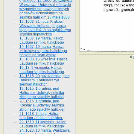
greckiego. 11. 1600, 20 czerwca,
Warszawa. Uniwersał królewski
w sprawie czopowego i innych
podatków uchwalonych na
sejmiku halickim 15 maja 1600
12. 1603, 31 lipca, Kraków.
Wezwanie króla do poparcia
jego przedłożeń na najbliższym
sejmiku deputackim
13. 1607, 19 marca, Halicz.
Laudum sejmiku halickiego
14. 1607, 19 marca, Halicz.
Instrukcya sejmiku halickiego
posłom na sejm walny
«
15. 1608, 15 września, Halicz.
Laudum sejmiku halickiego
16. 13, 9 września, Halicz.
Laudum sejmiku halickiego
18. 1615, 20 października, pod
Haliczem. Konfederacya
ziemian halickich
19. 1615, 1 grudnia, pod
Haliczem. Uchwały sejmiku
zbrojnego szlachty halickiej
20. 1615, 1 grudnia, pod
Kołomyją. Uchwały sejmiku
zbrojnego szlachty halickiej
21. 1618, 7 maja, Halicz
Laudum ziemian halickich.
22. 1619, 11 kwietnia, Halicz.
Laudum sejmiku halickiego
24. 1623, 13 marca, Warszawa.