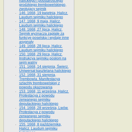
halickiego i podstarościego
grodzkiego trembowelskiego,
zwołujący sejmik
146. 1668, 19 kwietnia, Halicz.
Laudum sejmiku halickiego
147. 1668, 9 maja, Halicz.
Laudum sejmiku halickiego
148. 1668, 27 lipca, Halicz.
Sejmik wyznacza zapłatę za
funkcyę poselską i wydaje inne
asygnaty
149. 1668, 28 lipca, Halicz.
Laudum sejmiku halickiego
150. 1668, 29 lipca, Halicz.
Instrukcya sejmiku posłom na
sejm walny
151. 1668, 14 sierpnia, Świerz.
Uniwersał kasztelana halickiego
152. 1668, 31 sierpnia,
Trembowla. Manifestacya
szlachty trembowelskiej z
powodu okazowania
153. 1668, 11 września, Halicz.
Protestacya z powodu
zerwanego sejmiku
deputackiego halickiego
154. 1668, 28 września, Lwów.
Protestacya z powodu
zerwanego sejmiku
deputackiego halickiego
155. 1668, 8 października,
Halicz. Laudum sejmiku