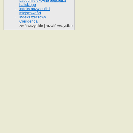
Laudum elekcyjne podsędka
halickiego
Indeks nazw osób i
miejscowości
Indeks rzeczowy
Corrigenda
zwiń wszystkie
|
rozwiń wszystkie