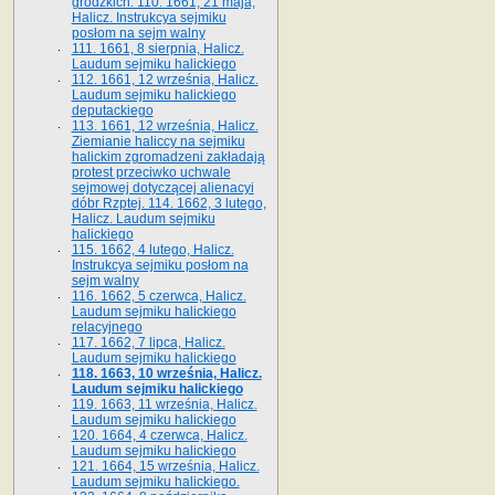
grodzkich. 110. 1661, 21 maja,
Halicz. Instrukcya sejmiku
posłom na sejm walny
111. 1661, 8 sierpnia, Halicz.
Laudum sejmiku halickiego
112. 1661, 12 września, Halicz.
Laudum sejmiku halickiego
deputackiego
113. 1661, 12 września, Halicz.
Ziemianie haliccy na sejmiku
halickim zgromadzeni zakładają
protest przeciwko uchwale
sejmowej dotyczącej alienacyi
dóbr Rzptej. 114. 1662, 3 lutego,
Halicz. Laudum sejmiku
halickiego
115. 1662, 4 lutego, Halicz.
Instrukcya sejmiku posłom na
sejm walny
116. 1662, 5 czerwca, Halicz.
Laudum sejmiku halickiego
relacyjnego
117. 1662, 7 lipca, Halicz.
Laudum sejmiku halickiego
118. 1663, 10 września, Halicz.
Laudum sejmiku halickiego
119. 1663, 11 września, Halicz.
Laudum sejmiku halickiego
120. 1664, 4 czerwca, Halicz.
Laudum sejmiku halickiego
121. 1664, 15 września, Halicz.
Laudum sejmiku halickiego.