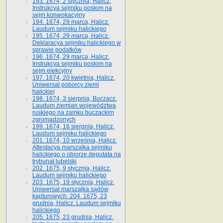
193. 1674, 2 stycznia, Halicz.
Instrukcya sejmiku posłom na
sejm konwokacyjny
194. 1674, 29 marca, Halicz.
Laudum sejmiku halickiego
195. 1674, 29 marca, Halicz.
Deklaracya sejmiku halickiego w
sprawie podatków
196. 1674, 29 marca, Halicz.
Instrukcya sejmiku posłom na
sejm elekcyjny
197. 1674, 20 kwietnia, Halicz.
Uniwersał poborcy ziemi
halickiej
198. 1674, 3 sierpnia, Buczacz.
Laudum ziemian województwa
ruskiego na zamku buczackim
zgromadzonych
199. 1674, 16 sierpnia, Halicz.
Laudum sejmiku halickiego
201. 1674, 10 września, Halicz.
Attestacya marszałka sejmiku
halickiego o obiorze deputata na
trybunał lubelski
202. 1675, 9 stycznia, Halicz.
Laudum sejmiku halickiego
203. 1675, 19 stycznia, Halicz.
Uniwersał marszałka sądów
kapturowych. 204. 1675, 23
grudnia, Halicz. Laudum sejmiku
halickiego
205. 1675, 23 grudnia, Halicz.