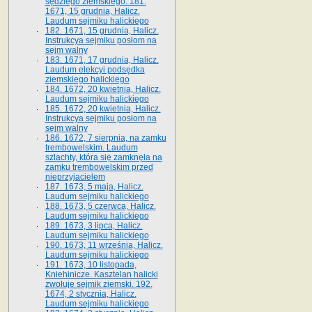
sędziego ziemskiego. 181.
1671, 15 grudnia, Halicz.
Laudum sejmiku halickiego
182. 1671, 15 grudnia, Halicz.
Instrukcya sejmiku posłom na
sejm walny
183. 1671, 17 grudnia, Halicz.
Laudum elekcyi podsędka
ziemskiego halickiego
184. 1672, 20 kwietnia, Halicz.
Laudum sejmiku halickiego
185. 1672, 20 kwietnia, Halicz.
Instrukcya sejmiku posłom na
sejm walny
186. 1672, 7 sierpnia, na zamku
trembowelskim. Laudum
szlachty, która się zamknęła na
zamku trembowelskim przed
nieprzyjacielem
187. 1673, 5 maja, Halicz.
Laudum sejmiku halickiego
188. 1673, 5 czerwca, Halicz.
Laudum sejmiku halickiego
189. 1673, 3 lipca, Halicz.
Laudum sejmiku halickiego
190. 1673, 11 września, Halicz.
Laudum sejmiku halickiego
191. 1673, 10 listopada,
Kniehinicze. Kasztelan halicki
zwołuje sejmik ziemski. 192.
1674, 2 stycznia, Halicz.
Laudum sejmiku halickiego