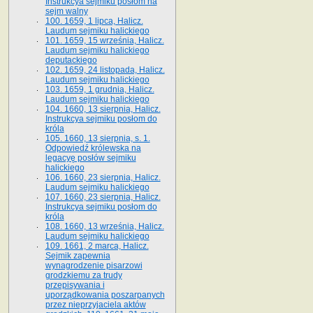
Instrukcya sejmiku posłom na
sejm walny
100. 1659, 1 lipca, Halicz.
Laudum sejmiku halickiego
101. 1659, 15 września, Halicz.
Laudum sejmiku halickiego
deputackiego
102. 1659, 24 listopada, Halicz.
Laudum sejmiku halickiego
103. 1659, 1 grudnia, Halicz.
Laudum sejmiku halickiego
104. 1660, 13 sierpnia, Halicz.
Instrukcya sejmiku posłom do
króla
105. 1660, 13 sierpnia, s. 1.
Odpowiedź królewska na
legacyę posłów sejmiku
halickiego
106. 1660, 23 sierpnia, Halicz.
Laudum sejmiku halickiego
107. 1660, 23 sierpnia, Halicz.
Instrukcya sejmiku posłom do
króla
108. 1660, 13 września, Halicz.
Laudum sejmiku halickiego
109. 1661, 2 marca, Halicz.
Sejmik zapewnia
wynagrodzenie pisarzowi
grodzkiemu za trudy
przepisywania i
uporządkowania poszarpanych
przez nieprzyjaciela aktów