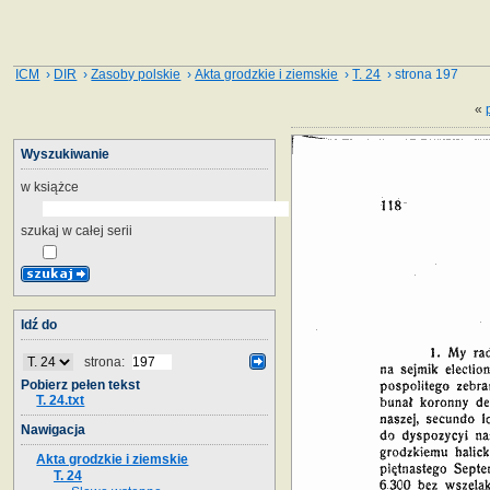
ICM
›
DIR
›
Zasoby polskie
›
Akta grodzkie i ziemskie
›
T. 24
› strona 197
«
Wyszukiwanie
w książce
szukaj w całej serii
Idź do
strona:
Pobierz pełen tekst
T. 24.txt
Nawigacja
Akta grodzkie i ziemskie
T. 24