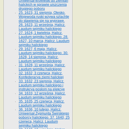
Uniwersał królewski do ziemian
halickich w sprawie uiszczenia
drugiego poboru
25. 1623, 31 sierpnia, Olesko.
Wojewoda ruski wzywa szlachtę
do stawienia się na wyprawę.
26. 1623, 11 września, Halicz.
Laudum sejmiku halickiego
27. 1624, 1 kwietnia, Halicz.
Laudum sejmiku halickiego. 28.
1627, 10 marca, Halicz. Laudum
sejmiku halickiego
29. 1627, 6 maja, Halicz.
Laudum sejmiku halickiego. 30.
1628, 14 sierpnia, Halicz.
Laudum sejmiku halickiego
31. 1628, 11 września, Halicz.
Laudum sejmiku halickiego
32. 1632, 3 czerwca, Halicz.
Konfederacya ziemi halickiej
33. 1632, 23 sierpnia, Halicz.
Laudum sejmiku halickiego i
instrukcya posłom na elekcyę
34. 1633, 12 września, Halicz.
Laudum sejmiku halickiego
35. 1635, 25 czerwca, Halicz.
Laudum sejmiku halickiego
36. 1636, 10 lutego, Halicz.
Uniwersał Zygmunta Świrskiego
poborcy halickiego. 37. 1640, 25
czerwca, Halicz. Laudum
sejmiku halickiego