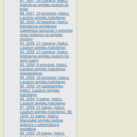
87. 1657, 26 czerwca, Halicz.
Instrukcya sejmiku posłom do
króla
88. 1657, 10 września, Halicz.
Laudum sejmiku halickiego
90. 1658, 30 kwietnia, Halicz.
Deputacya sejmikowa
zatwierdza rachunek z poborów
przez poborcę na sejmiku
złożony
91. 1658, 17 czerwca, Halicz.
Laudum sejmiku halickiego
92. 1658, 17 czerwca, Halicz.
Instrukcya sejmiku posłom na
sejm walny
93. 1658, 9 września, Halicz.
Laudum sejmiku halickiego
deputackiego
94. 1658, 16 września, Halicz.
Laudum sejmiku halickiego
95. 1658, 24 października,
Halicz. Laudum sejmiku
halickiego
96. 1659, 5 lutego, Halicz.
Laudum sejmiku halickiego
97. 1659, 21 lutego, Halicz.
Laudum sejmiku halickiego. 98.
1659, 21 lutego, Halicz.
Marszałek sejmiku kwituje
poborcę z administracyi
podatków
99. 1659, 25 lutego, Halicz.