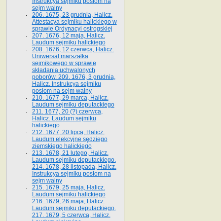
Instrukcya sejmiku posłom na
sejm walny
206. 1675, 23 grudnia, Halicz.
Attestacya sejmiku halickiego w
sprawie Ordynacyi ostrogskiej
207. 1676, 12 maja, Halicz.
Laudum sejmiku halickiego
208. 1676, 12 czerwca, Halicz.
Uniwersał marszałka
sejmikowego w sprawie
składania uchwalonych
poborów. 209. 1676, 3 grudnia,
Halicz. Instrukcya sejmiku
posłom na sejm walny
210. 1677, 29 marca, Halicz.
Laudum sejmiku deputackiego
211. 1677, 20 (?) czerwca,
Halicz. Laudum sejmiku
halickiego
212. 1677, 20 lipca, Halicz.
Laudum elekcyjne sędziego
ziemskiego halickiego
213. 1678, 21 lutego, Halicz.
Laudum sejmiku deputackiego.
214. 1678, 28 listopada, Halicz.
Instrukcya sejmiku posłom na
sejm walny
215. 1679, 25 maja, Halicz.
Laudum sejmiku halickiego
216. 1679, 26 maja, Halicz.
Laudum sejmiku deputackiego.
217. 1679, 5 czerwca, Halicz.