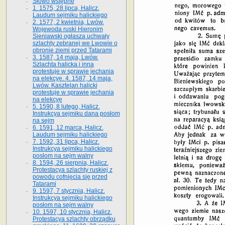
Słowo wstępne
1. 1575, 28 lipca, Halicz.
Laudum sejmiku halickiego
2. 1577, 2 kwietnia, Lwów.
Wojewoda ruski Hieronim
Sieniawski ogłasza uchwały
szlachty zebranej we Lwowie o
obronie ziemi przed Tatarami
3. 1587, 14 maja, Lwów.
Szlachta halicka i inna
protestuje w sprawie jechania
na elekcyę. 4. 1587, 14 maja,
Lwów. Kasztelan halicki
protestuje w sprawie jechania
na elekcyę
5. 1590, 8 lutego, Halicz.
Instrukcya sejmiku dana posłom
na sejm
6. 1591, 12 marca, Halicz.
Laudum sejmiku halickiego
7. 1592, 31 lipca, Halicz.
Instrukcya sejmiku halickiego
posłom na sejm walny
8. 1594, 26 sierpnia, Halicz.
Protestacya szlachty ruskiej z
powodu cofnięcia się przed
Tatarami
9. 1597, 7 stycznia, Halicz.
Instrukcya sejmiku halickiego
posłom na sejm walny
10. 1597, 10 stycznia, Halicz.
Protestacya szlachty obrządku