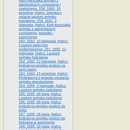
Kwit marszałka sejmiku z
administracyi czopowego i
szelężnego. 258. 1692, 16
września, Halicz. Zapiska o
oblacie laudum sejmiku
halickiego. 259. 1692, 3
listopada, Halicz. Kwit marszałka
sejmiku z administracyi
czopowego, prasołki i
szelężnego
260. 1692, 10 listopada, Halicz.
Laudum elekcyjne
podkomorzego. 261. 1692, 12
listopada, Halicz. Laudum
sejmiku halickiego
262. 1692, 12 listopada, Halicz.
Instrukcya sejmiku posłom na
sejm walny
263. 1693, 15 września, Halicz.
Protestacya z powodu zerwania
sejmiku deputackiego
264. 1694, 3 listopada, Halicz.
Laudum sejmiku halickiego
265. 1695, 26 maja, Halicz.
Laudum sejmiku halickiego
266. 1695, 26 maja, Halicz.
Instrukcya sejmiku posłom do
króla
267. 1695, 28 maja, Halicz.
Instrukcya sejmiku posłom do
hetmana w. koronnego
268. 1695, 30 maja, Halicz.