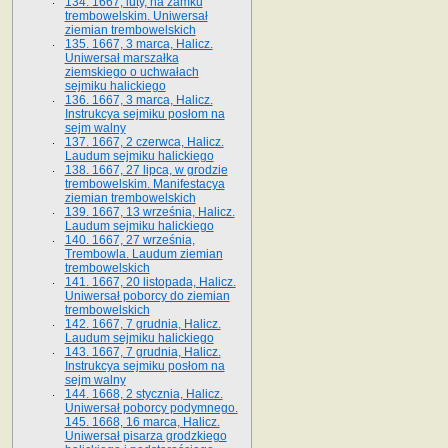
134. 1667, luty, na zamku
trembowelskim. Uniwersał
ziemian trembowelskich
135. 1667, 3 marca, Halicz.
Uniwersał marszałka
ziemskiego o uchwałach
sejmiku halickiego
136. 1667, 3 marca, Halicz.
Instrukcya sejmiku posłom na
sejm walny
137. 1667, 2 czerwca, Halicz.
Laudum sejmiku halickiego
138. 1667, 27 lipca, w grodzie
trembowelskim. Manifestacya
ziemian trembowelskich
139. 1667, 13 września, Halicz.
Laudum sejmiku halickiego
140. 1667, 27 września,
Trembowla. Laudum ziemian
trembowelskich
141. 1667, 20 listopada, Halicz.
Uniwersał poborcy do ziemian
trembowelskich
142. 1667, 7 grudnia, Halicz.
Laudum sejmiku halickiego
143. 1667, 7 grudnia, Halicz.
Instrukcya sejmiku posłom na
sejm walny
144. 1668, 2 stycznia, Halicz.
Uniwersał poborcy podymnego.
145. 1668, 16 marca, Halicz.
Uniwersał pisarza grodzkiego