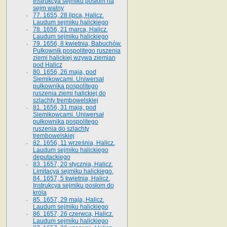
Instrukcya sejmiku posłom na
sejm walny
77. 1655, 28 lipca, Halicz.
Laudum sejmiku halickiego
78. 1656, 21 marca, Halicz.
Laudum sejmiku halickiego
79. 1656, 8 kwietnia, Babuchów.
Pułkownik pospolitego ruszenia
ziemi halickiej wzywa ziemian
pod Halicz
80. 1656, 26 maja, pod
Siemikowcami. Uniwersał
pułkownika pospolitego
ruszenia ziemi halickiej do
szlachty trembowelskiej
81. 1656, 31 maja, pod
Siemikowcami. Uniwersał
pułkownika pospolitego
ruszenia do szlachty
trembowelskiej
82. 1656, 11 września, Halicz.
Laudum sejmiku halickiego
deputackiego
83. 1657, 20 stycznia, Halicz.
Limitacya sejmiku halickiego.
84. 1657, 5 kwietnia, Halicz.
Instrukcya sejmiku posłom do
króla
85. 1657, 29 maja, Halicz.
Laudum sejmiku halickiego
86. 1657, 26 czerwca, Halicz.
Laudum sejmiku halickiego