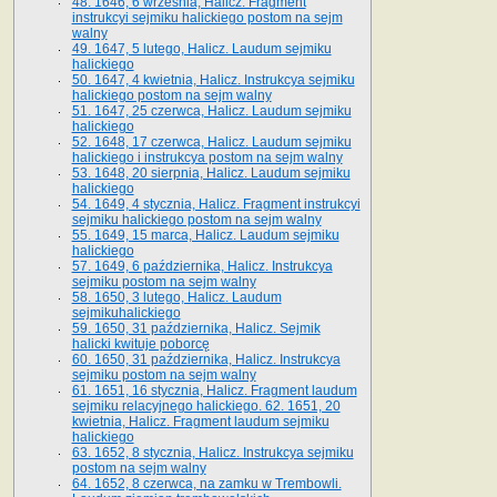
48. 1646, 6 września, Halicz. Fragment
instrukcyi sejmiku halickiego postom na sejm
walny
49. 1647, 5 lutego, Halicz. Laudum sejmiku
halickiego
50. 1647, 4 kwietnia, Halicz. Instrukcya sejmiku
halickiego postom na sejm walny
51. 1647, 25 czerwca, Halicz. Laudum sejmiku
halickiego
52. 1648, 17 czerwca, Halicz. Laudum sejmiku
halickiego i instrukcya postom na sejm walny
53. 1648, 20 sierpnia, Halicz. Laudum sejmiku
halickiego
54. 1649, 4 stycznia, Halicz. Fragment instrukcyi
sejmiku halickiego postom na sejm walny
55. 1649, 15 marca, Halicz. Laudum sejmiku
halickiego
57. 1649, 6 października, Halicz. Instrukcya
sejmiku postom na sejm walny
58. 1650, 3 lutego, Halicz. Laudum
sejmikuhalickiego
59. 1650, 31 października, Halicz. Sejmik
halicki kwituje poborcę
60. 1650, 31 października, Halicz. Instrukcya
sejmiku postom na sejm walny
61. 1651, 16 stycznia, Halicz. Fragment laudum
sejmiku relacyjnego halickiego. 62. 1651, 20
kwietnia, Halicz. Fragment laudum sejmiku
halickiego
63. 1652, 8 stycznia, Halicz. Instrukcya sejmiku
postom na sejm walny
64. 1652, 8 czerwca, na zamku w Trembowli.