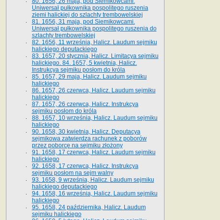
80. 1656, 26 maja, pod Siemikowcami.
Uniwersał pułkownika pospolitego ruszenia
ziemi halickiej do szlachty trembowelskiej
81. 1656, 31 maja, pod Siemikowcami.
Uniwersał pułkownika pospolitego ruszenia do
szlachty trembowelskiej
82. 1656, 11 września, Halicz. Laudum sejmiku
halickiego deputackiego
83. 1657, 20 stycznia, Halicz. Limitacya sejmiku
halickiego. 84. 1657, 5 kwietnia, Halicz.
Instrukcya sejmiku posłom do króla
85. 1657, 29 maja, Halicz. Laudum sejmiku
halickiego
86. 1657, 26 czerwca, Halicz. Laudum sejmiku
halickiego
87. 1657, 26 czerwca, Halicz. Instrukcya
sejmiku posłom do króla
88. 1657, 10 września, Halicz. Laudum sejmiku
halickiego
90. 1658, 30 kwietnia, Halicz. Deputacya
sejmikowa zatwierdza rachunek z poborów
przez poborcę na sejmiku złożony
91. 1658, 17 czerwca, Halicz. Laudum sejmiku
halickiego
92. 1658, 17 czerwca, Halicz. Instrukcya
sejmiku posłom na sejm walny
93. 1658, 9 września, Halicz. Laudum sejmiku
halickiego deputackiego
94. 1658, 16 września, Halicz. Laudum sejmiku
halickiego
95. 1658, 24 października, Halicz. Laudum
sejmiku halickiego