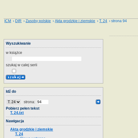
ICM
›
DIR
›
Zasoby polskie
›
Akta grodzkie i ziemskie
›
T. 24
› strona 94
Wyszukiwanie
w książce
szukaj w całej serii
Idź do
strona:
Pobierz pełen tekst
T. 24.txt
Nawigacja
Akta grodzkie i ziemskie
T. 24