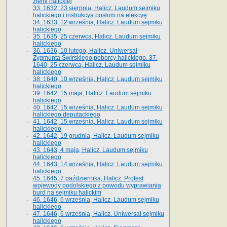
ziemi halickiej
33. 1632, 23 sierpnia, Halicz. Laudum sejmiku
halickiego i instrukcya posłom na elekcyę
34. 1633, 12 września, Halicz. Laudum sejmiku
halickiego
35. 1635, 25 czerwca, Halicz. Laudum sejmiku
halickiego
36. 1636, 10 lutego, Halicz. Uniwersał
Zygmunta Świrskiego poborcy halickiego. 37.
1640, 25 czerwca, Halicz. Laudum sejmiku
halickiego
38. 1640, 10 września, Halicz. Laudum sejmiku
halickiego
39. 1642, 15 maja, Halicz. Laudum sejmiku
halickiego
40. 1642, 15 września, Halicz. Laudum sejmiku
halickiego deputackiego
41. 1642, 15 września, Halicz. Laudum sejmiku
halickiego
42. 1642, 19 grudnia, Halicz. Laudum sejmiku
halickiego
43. 1643, 4 maja, Halicz. Laudum sejmiku
halickiego
44. 1643, 14 września, Halicz. Laudum sejmiku
halickiego
45. 1645, 7 października, Halicz. Protest
wojewody podolskiego z powodu wyprawiania
burd na sejmiku halickim
46. 1646, 6 września, Halicz. Laudum sejmiku
halickiego
47. 1646, 6 września, Halicz. Uniwersał sejmiku
halickiego