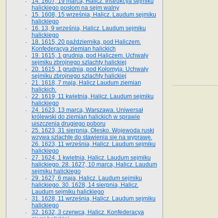
14. 1607, 19 marca, Halicz. Instrukcya sejmiku
halickiego posłom na sejm walny
15. 1608, 15 września, Halicz. Laudum sejmiku
halickiego
16. 13, 9 września, Halicz. Laudum sejmiku
halickiego
18. 1615, 20 października, pod Haliczem.
Konfederacya ziemian halickich
19. 1615, 1 grudnia, pod Haliczem. Uchwały
sejmiku zbrojnego szlachty halickiej
20. 1615, 1 grudnia, pod Kołomyją. Uchwały
sejmiku zbrojnego szlachty halickiej
21. 1618, 7 maja, Halicz Laudum ziemian
halickich.
22. 1619, 11 kwietnia, Halicz. Laudum sejmiku
halickiego
24. 1623, 13 marca, Warszawa. Uniwersał
królewski do ziemian halickich w sprawie
uiszczenia drugiego poboru
25. 1623, 31 sierpnia, Olesko. Wojewoda ruski
wzywa szlachtę do stawienia się na wyprawę.
26. 1623, 11 września, Halicz. Laudum sejmiku
halickiego
27. 1624, 1 kwietnia, Halicz. Laudum sejmiku
halickiego. 28. 1627, 10 marca, Halicz. Laudum
sejmiku halickiego
29. 1627, 6 maja, Halicz. Laudum sejmiku
halickiego. 30. 1628, 14 sierpnia, Halicz.
Laudum sejmiku halickiego
31. 1628, 11 września, Halicz. Laudum sejmiku
halickiego
32. 1632, 3 czerwca, Halicz. Konfederacya