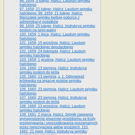
96. 1659, 5 lutego, Halicz. Laudum sejmiku
halickiego
97. 1659, 21 lutego, Halicz. Laudum sejmiku
halickiego. 98. 1659, 21 lutego, Halicz.
Marszałek sejmiku kwituje poborcę z
administracyi podatków
99. 1659, 25 lutego, Halicz. Instrukcya sejmiku
posłom na sejm walny
100. 1659, 1 lipca, Halicz. Laudum sejmiku
halickiego
101. 1659, 15 września, Halicz. Laudum
sejmiku halickiego deputackiego
102. 1659, 24 listopada, Halicz. Laudum
sejmiku halickiego
103. 1659, 1 grudnia, Halicz. Laudum sejmiku
halickiego
104. 1660, 13 sierpnia, Halicz. Instrukcya
sejmiku posłom do króla
105. 1660, 13 sierpnia, s. 1. Odpowiedź
królewska na legacyę posłów sejmiku
halickiego
106. 1660, 23 sierpnia, Halicz. Laudum sejmiku
halickiego
107. 1660, 23 sierpnia, Halicz. Instrukcya
sejmiku posłom do króla
108. 1660, 13 września, Halicz. Laudum
sejmiku halickiego
109. 1661, 2 marca, Halicz. Sejmik zapewnia
wynagrodzenie pisarzowi grodzkiemu za trudy
przepisywania i uporządkowania poszarpanych
przez nieprzyjaciela aktów grodzkich. 110.
1661, 21 maja, Halicz. Instrukcya sejmiku