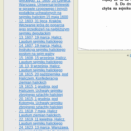
greckiego. 11. 1600, 20 czerwca,
Warszawa. Uniwersał królewski
w sprawie czopowego i innych
podatków uchwalonych na
sejmiku halickim 15 maja 1600
12. 1603, 31 lipca, Kraków.
Wezwanie króla do poparcia
jego przedłożeń na najbliższym
sejmiku deputackim
13. 1607, 19 marca, Halicz.
Laudum sejmiku halickiego
14. 1607, 19 marca, Halicz.
Instrukcya sejmiku halickiego
posłom na sejm walny
«
15. 1608, 15 września, Halicz.
Laudum sejmiku halickiego
16. 13, 9 września, Halicz.
Laudum sejmiku halickiego
18. 1615, 20 października, pod
Haliczem. Konfederacya
ziemian halickich
19. 1615, 1 grudnia, pod
Haliczem. Uchwały sejmiku
zbrojnego szlachty halickiej
20. 1615, 1 grudnia, pod
Kołomyją. Uchwały sejmiku
zbrojnego szlachty halickiej
21. 1618, 7 maja, Halicz
Laudum ziemian halickich.
22. 1619, 11 kwietnia, Halicz.
Laudum sejmiku halickiego
24. 1623, 13 marca, Warszawa.