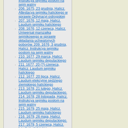
Instrukcya sejmiku posłom na
sejm walny
206. 1675, 23 grudnia, Halicz.
Attestacya sejmiku halickiego w
sprawie Ordynacyi ostrogskiej
207. 1676, 12 maja, Halicz.
Laudum sejmiku halickiego
208. 1676, 12 czerwca, Halicz.
Uniwersał marszałka
sejmikowego w sprawie
składania uchwalonych
poborów. 209. 1676, 3 grudnia,
Halicz. Instrukcya sejmiku
posłom na sejm walny
210. 1677, 29 marca, Halicz.
Laudum sejmiku deputackiego
211. 1677, 20 (?) czerwca,
Halicz. Laudum sejmiku
halickiego
212. 1677, 20 lipca, Halicz.
Laudum elekcyjne sędziego
ziemskiego halickiego
213. 1678, 21 lutego, Halicz.
Laudum sejmiku deputackiego.
214. 1678, 28 listopada, Halicz.
Instrukcya sejmiku posłom na
sejm walny
215. 1679, 25 maja, Halicz.
Laudum sejmiku halickiego
216. 1679, 26 maja, Halicz.
Laudum sejmiku deputackiego.
217. 1679, 5 czerwca, Halicz.