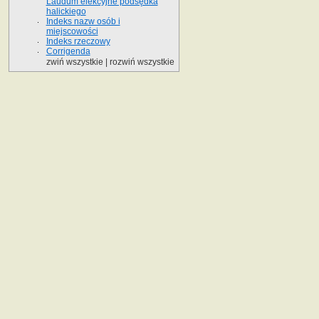
Laudum elekcyjne podsędka
halickiego
Indeks nazw osób i
miejscowości
Indeks rzeczowy
Corrigenda
zwiń wszystkie
|
rozwiń wszystkie