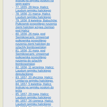
Instrukcya sejmiku posłom na
sejm walny
77. 1655, 28 lipca, Halicz.
Laudum sejmiku halickiego
78. 1656, 21 marca, Halicz.
Laudum sejmiku halickiego
79. 1656, 8 kwietnia, Babuchów.
Pułkownik pospolitego ruszenia
ziemi halickiej wzywa ziemian
pod Halicz
80. 1656, 26 maja, pod
Siemikowcami. Uniwersał
pułkownika pospolitego
ruszenia ziemi halickiej do
szlachty trembowelskiej
81. 1656, 31 maja, pod
Siemikowcami. Uniwersał
pułkownika pospolitego
ruszenia do szlachty
trembowelskiej
82. 1656, 11 września, Halicz.
Laudum sejmiku halickiego
deputackiego
83. 1657, 20 stycznia, Halicz.
Limitacya sejmiku halickiego.
84. 1657, 5 kwietnia, Halicz.
Instrukcya sejmiku posłom do
króla
85. 1657, 29 maja, Halicz.
Laudum sejmiku halickiego
86. 1657, 26 czerwca, Halicz.
Laudum sejmiku halickiego