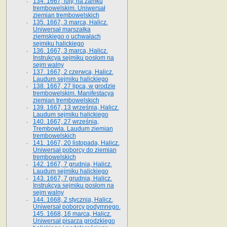
134. 1667, luty, na zamku
trembowelskim. Uniwersał
ziemian trembowelskich
135. 1667, 3 marca, Halicz.
Uniwersał marszałka
ziemskiego o uchwałach
sejmiku halickiego
136. 1667, 3 marca, Halicz.
Instrukcya sejmiku posłom na
sejm walny
137. 1667, 2 czerwca, Halicz.
Laudum sejmiku halickiego
138. 1667, 27 lipca, w grodzie
trembowelskim. Manifestacya
ziemian trembowelskich
139. 1667, 13 września, Halicz.
Laudum sejmiku halickiego
140. 1667, 27 września,
Trembowla. Laudum ziemian
trembowelskich
141. 1667, 20 listopada, Halicz.
Uniwersał poborcy do ziemian
trembowelskich
142. 1667, 7 grudnia, Halicz.
Laudum sejmiku halickiego
143. 1667, 7 grudnia, Halicz.
Instrukcya sejmiku posłom na
sejm walny
144. 1668, 2 stycznia, Halicz.
Uniwersał poborcy podymnego.
145. 1668, 16 marca, Halicz.
Uniwersał pisarza grodzkiego