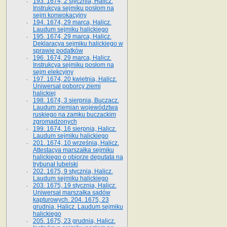
193. 1674, 2 stycznia, Halicz.
Instrukcya sejmiku posłom na
sejm konwokacyjny
194. 1674, 29 marca, Halicz.
Laudum sejmiku halickiego
195. 1674, 29 marca, Halicz.
Deklaracya sejmiku halickiego w
sprawie podatków
196. 1674, 29 marca, Halicz.
Instrukcya sejmiku posłom na
sejm elekcyjny
197. 1674, 20 kwietnia, Halicz.
Uniwersał poborcy ziemi
halickiej
198. 1674, 3 sierpnia, Buczacz.
Laudum ziemian województwa
ruskiego na zamku buczackim
zgromadzonych
199. 1674, 16 sierpnia, Halicz.
Laudum sejmiku halickiego
201. 1674, 10 września, Halicz.
Attestacya marszałka sejmiku
halickiego o obiorze deputata na
trybunał lubelski
202. 1675, 9 stycznia, Halicz.
Laudum sejmiku halickiego
203. 1675, 19 stycznia, Halicz.
Uniwersał marszałka sądów
kapturowych. 204. 1675, 23
grudnia, Halicz. Laudum sejmiku
halickiego
205. 1675, 23 grudnia, Halicz.