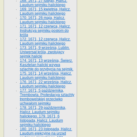
168. 1671, 27 lutego, Halicz.
Laudum sejmiku halickiego
169. 1671, 15 kwietnia, Halicz.
Laudum sejmiku halickiego
170. 1671, 26 maja, Halicz.
Laudum sejmiku halickiego
171. 1671, 12 czerwca, Halicz.
Instrukcya sejmiku posłom do
króla
172. 1671, 12 czerwca, Halicz.
Laudum sejmiku halickiego
173. 1671, 9 września, Lublin.
Uniwersał króla, zwołujący
sejmik halicki
174. 1671, 13 września, Świerz.
Kasztelan halicki wzywa
szlachtę do przybycia na sejmik.
175. 1671, 14 września, Halicz.
Laudum sejmiku halickiego
176. 1671, 22 września, Halicz.
Laudum sejmiku halickiego
177. 1671, 5 października,
Trembowla. Protestacya szlachty
trembowelskiej przeciwko
uchwałom sejmiku
178. 1671, 29 października,
Halicz. Laudum sejmiku
halickiego. 179. 1671, 6
listopada, Halicz. Laudum
sejmiku halickiego
180. 1671, 23 listopada, Halicz.
Laudum elekcyjne na urząd