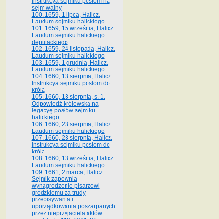
Instrukcya sejmiku posłom na
sejm walny
100. 1659, 1 lipca, Halicz.
Laudum sejmiku halickiego
101. 1659, 15 września, Halicz.
Laudum sejmiku halickiego
deputackiego
102. 1659, 24 listopada, Halicz.
Laudum sejmiku halickiego
103. 1659, 1 grudnia, Halicz.
Laudum sejmiku halickiego
104. 1660, 13 sierpnia, Halicz.
Instrukcya sejmiku posłom do
króla
105. 1660, 13 sierpnia, s. 1.
Odpowiedź królewska na
legacyę posłów sejmiku
halickiego
106. 1660, 23 sierpnia, Halicz.
Laudum sejmiku halickiego
107. 1660, 23 sierpnia, Halicz.
Instrukcya sejmiku posłom do
króla
108. 1660, 13 września, Halicz.
Laudum sejmiku halickiego
109. 1661, 2 marca, Halicz.
Sejmik zapewnia
wynagrodzenie pisarzowi
grodzkiemu za trudy
przepisywania i
uporządkowania poszarpanych
przez nieprzyjaciela aktów