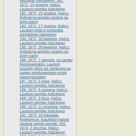
sędziego ziemskiego. 181.
1671, 15 grudnia, Halicz.
Laudum sejmiku halickiego
182. 1671, 15 grudnia, Halicz.
Instrukcya sejmiku posłom na
sejm walny
183. 1671, 17 grudnia, Halicz.
Laudum elekcyi podsędka
ziemskiego halickiego
184. 1672, 20 kwietnia, Halicz.
Laudum sejmiku halickiego
185. 1672, 20 kwietnia, Halicz.
Instrukcya sejmiku posłom na
sejm walny
186. 1672, 7 sierpnia, na zamku
trembowelskim. Laudum
szlachty, która się zamknęła na
zamku trembowelskim przed
nieprzyjacielem
187. 1673, 5 maja, Halicz.
Laudum sejmiku halickiego
188. 1673, 5 czerwca, Halicz.
Laudum sejmiku halickiego
189. 1673, 3 lipca, Halicz.
Laudum sejmiku halickiego
190. 1673, 11 września, Halicz.
Laudum sejmiku halickiego
191. 1673, 10 listopada,
Kniehinicze. Kasztelan halicki
zwołuje sejmik ziemski. 192.
1674, 2 stycznia, Halicz.
Laudum sejmiku halickiego