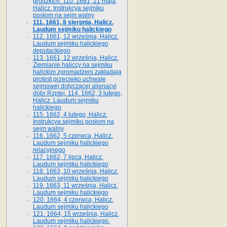
grodzkich. 110. 1661, 21 maja,
Halicz. Instrukcya sejmiku
posłom na sejm walny
111. 1661, 8 sierpnia, Halicz.
Laudum sejmiku halickiego
112. 1661, 12 września, Halicz.
Laudum sejmiku halickiego
deputackiego
113. 1661, 12 września, Halicz.
Ziemianie haliccy na sejmiku
halickim zgromadzeni zakładają
protest przeciwko uchwale
sejmowej dotyczącej alienacyi
dóbr Rzptej. 114. 1662, 3 lutego,
Halicz. Laudum sejmiku
halickiego
115. 1662, 4 lutego, Halicz.
Instrukcya sejmiku posłom na
sejm walny
116. 1662, 5 czerwca, Halicz.
Laudum sejmiku halickiego
relacyjnego
117. 1662, 7 lipca, Halicz.
Laudum sejmiku halickiego
118. 1663, 10 września, Halicz.
Laudum sejmiku halickiego
119. 1663, 11 września, Halicz.
Laudum sejmiku halickiego
120. 1664, 4 czerwca, Halicz.
Laudum sejmiku halickiego
121. 1664, 15 września, Halicz.
Laudum sejmiku halickiego.