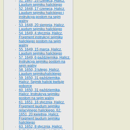
51. 1647, 25 czerwca, Halicz.
Laudum sejmiku halickiego
52. 1648, 17 czerwca, Halicz.
Laudum sejmiku halickiego i
instrukcya postom na sejm
walny
53. 1648, 20 sierpnia, Halicz.
Laudum sejmiku halickiego
54. 1649, 4 stycznia, Halicz.
Fragment instrukcyi sejmiku
halickiego postom na sejm
walny
55. 1649, 15 marca, Halicz.
Laudum sejmiku halickiego
57. 1649, 6 października, Halicz.
Instrukcya sejmiku postom na
sejm walny
58. 1650, 3 lutego, Halicz.
Laudum sejmikuhalickiego
59. 1650, 31 października,
Halicz. Sejmik halicki kwituje
poborcę
60. 1650, 31 października,
Halicz. Instrukcya sejmiku
postom na sejm walny
61. 1651, 16 stycznia, Halicz.
Fragment laudum sejmiku
relacyjnego halickiego. 62.
1651, 20 kwietnia, Halicz.
Fragment laudum sejmiku
halickiego
63. 1652, 8 stycznia, Halicz.