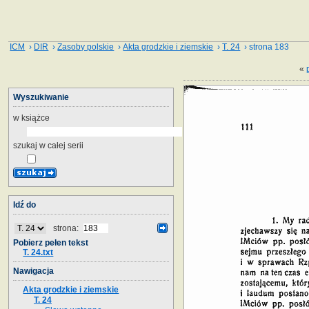
ICM
›
DIR
›
Zasoby polskie
›
Akta grodzkie i ziemskie
›
T. 24
› strona 183
«
Wyszukiwanie
w książce
szukaj w całej serii
Idź do
strona:
Pobierz pełen tekst
T. 24.txt
Nawigacja
Akta grodzkie i ziemskie
T. 24