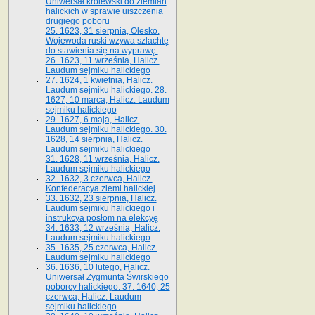
Uniwersał królewski do ziemian
halickich w sprawie uiszczenia
drugiego poboru
25. 1623, 31 sierpnia, Olesko.
Wojewoda ruski wzywa szlachtę
do stawienia się na wyprawę.
26. 1623, 11 września, Halicz.
Laudum sejmiku halickiego
27. 1624, 1 kwietnia, Halicz.
Laudum sejmiku halickiego. 28.
1627, 10 marca, Halicz. Laudum
sejmiku halickiego
29. 1627, 6 maja, Halicz.
Laudum sejmiku halickiego. 30.
1628, 14 sierpnia, Halicz.
Laudum sejmiku halickiego
31. 1628, 11 września, Halicz.
Laudum sejmiku halickiego
32. 1632, 3 czerwca, Halicz.
Konfederacya ziemi halickiej
33. 1632, 23 sierpnia, Halicz.
Laudum sejmiku halickiego i
instrukcya posłom na elekcyę
34. 1633, 12 września, Halicz.
Laudum sejmiku halickiego
35. 1635, 25 czerwca, Halicz.
Laudum sejmiku halickiego
36. 1636, 10 lutego, Halicz.
Uniwersał Zygmunta Świrskiego
poborcy halickiego. 37. 1640, 25
czerwca, Halicz. Laudum
sejmiku halickiego