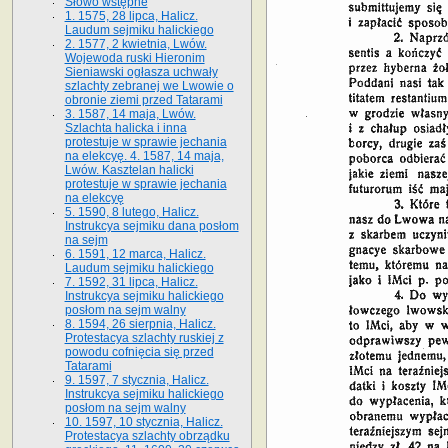
Słowo wstępne
1. 1575, 28 lipca, Halicz.
Laudum sejmiku halickiego
2. 1577, 2 kwietnia, Lwów.
Wojewoda ruski Hieronim
Sieniawski ogłasza uchwały
szlachty zebranej we Lwowie o
obronie ziemi przed Tatarami
3. 1587, 14 maja, Lwów.
Szlachta halicka i inna
protestuje w sprawie jechania
na elekcyę. 4. 1587, 14 maja,
Lwów. Kasztelan halicki
protestuje w sprawie jechania
na elekcyę
5. 1590, 8 lutego, Halicz.
Instrukcya sejmiku dana posłom
na sejm
6. 1591, 12 marca, Halicz.
Laudum sejmiku halickiego
7. 1592, 31 lipca, Halicz.
Instrukcya sejmiku halickiego
posłom na sejm walny
8. 1594, 26 sierpnia, Halicz.
Protestacya szlachty ruskiej z
powodu cofnięcia się przed
Tatarami
9. 1597, 7 stycznia, Halicz.
Instrukcya sejmiku halickiego
posłom na sejm walny
10. 1597, 10 stycznia, Halicz.
Protestacya szlachty obrządku