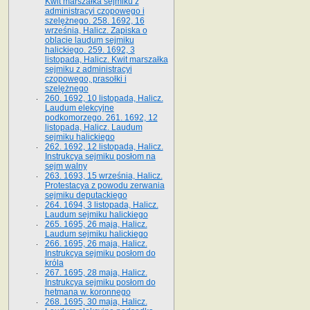
Kwit marszałka sejmiku z
administracyi czopowego i
szelężnego. 258. 1692, 16
września, Halicz. Zapiska o
oblacie laudum sejmiku
halickiego. 259. 1692, 3
listopada, Halicz. Kwit marszałka
sejmiku z administracyi
czopowego, prasołki i
szelężnego
260. 1692, 10 listopada, Halicz.
Laudum elekcyjne
podkomorzego. 261. 1692, 12
listopada, Halicz. Laudum
sejmiku halickiego
262. 1692, 12 listopada, Halicz.
Instrukcya sejmiku posłom na
sejm walny
263. 1693, 15 września, Halicz.
Protestacya z powodu zerwania
sejmiku deputackiego
264. 1694, 3 listopada, Halicz.
Laudum sejmiku halickiego
265. 1695, 26 maja, Halicz.
Laudum sejmiku halickiego
266. 1695, 26 maja, Halicz.
Instrukcya sejmiku posłom do
króla
267. 1695, 28 maja, Halicz.
Instrukcya sejmiku posłom do
hetmana w. koronnego
268. 1695, 30 maja, Halicz.