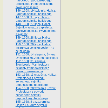
halickiego i podstarościego
grodzkiego trembowelskiego,
zwołujący sejmik
146. 1668, 19 kwietnia, Halicz.
Laudum sejmiku halickiego
147. 1668, 9 maja, Halicz.
Laudum sejmiku halickiego
148. 1668, 27 lipca, Halicz.
Sejmik wyznacza zapłatę za
funkcyę poselską i wydaje inne
asygnaty
149. 1668, 28 lipca, Halicz.
Laudum sejmiku halickiego
150. 1668, 29 lipca, Halicz.
Instrukcya sejmiku posłom na
sejm walny
151. 1668, 14 sierpnia, Świerz.
Uniwersał kasztelana halickiego
152. 1668, 31 sierpnia,
Trembowla. Manifestacya
szlachty trembowelskiej z
powodu okazowania
153. 1668, 11 września, Halicz.
Protestacya z powodu
zerwanego sejmiku
deputackiego halickiego
154. 1668, 28 września, Lwów.
Protestacya z powodu
zerwanego sejmiku
deputackiego halickiego
155. 1668, 8 października,
Halicz. Laudum sejmiku