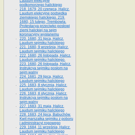
Laudum elekcyjne
podkomorzego halickiego
218. 1679, 20 czerwca, Halicz.
Laudum elekcyjne podsędka
ziemskiego halickiego. 219.
1680, 15 lutego, Trembowla.
Protestacya przeciwko posłowi
ziemi halickiej na sejm
koronacyjny wysłanemu
220. 1680, 31 lipca, Halicz.
Laudum sejmiku halickiego
221. 1680, 9 września, Halicz.
Laudum sejmiku halickiego
222. 1680, 26 listopada, Halicz.
Laudum sejmiku halickiego.
223. 1680, 26 listopada, Halicz.
Instrukcya sejmiku posłom na
sejm walny
224. 1681, 29 lipca, Halicz.
Laudum sejmiku halickiego
225. 1683, 8 stycznia, Halicz.
Laudum sejmiku halickiego
226. 1683, 8 stycznia, Halicz.
Instrukcya sejmiku posłom na
sejm walny
227. 1683, 31 maja, Halicz.
Laudum sejmiku halickiego
228. 1683, 24 lipca, Babuchów.
Kwit marszałka sejmiku z poboru
i administracyi rogowego
229. 1684, 11 września, Halicz.
Laudum sejmiku halickiego