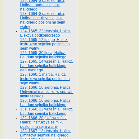
122. 1664, 8 października,
Halicz. Laudum sejmiku
halickiego
123. 1664, 8 października,
Halicz. Instrukcya sejmiku
halickiego posłom na sejm
walny
124. 1665, 22 stycznia, Halicz.
Elekcya podkomorzego
125. 1665, 12 lutego, Halicz.
Instrukcya sejmiku posłom na
sejm walny
126. 1665, 30 lipca, Halicz.
Laudum sejmiku halickiego
127. 1665, 14 września, Halicz.
Laudum sejmiku halickiego
deputackiego
128. 1666, 1 marca, Halicz.
Instrukcya sejmiku posłom na
sejm walny
129. 1666, 16 sierpnia, Halicz.
Uniwersał marszałka w sprawie
limity sejmiku
130. 1666, 16 sierpnia, Halicz.
Laudum sejmiku halickiego
131. 1666, 22 września, Halicz.
Laudum sejmiku halickiego
132. 1666, 20 (sic) września,
Halicz. Instrukcya sejmiku
posłom na sejm walny
133. 1667, 13 stycznia, Halicz.
Limitacya sejmiku halickiego