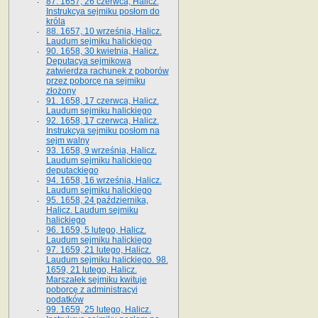
87. 1657, 26 czerwca, Halicz.
Instrukcya sejmiku posłom do
króla
88. 1657, 10 września, Halicz.
Laudum sejmiku halickiego
90. 1658, 30 kwietnia, Halicz.
Deputacya sejmikowa
zatwierdza rachunek z poborów
przez poborcę na sejmiku
złożony
91. 1658, 17 czerwca, Halicz.
Laudum sejmiku halickiego
92. 1658, 17 czerwca, Halicz.
Instrukcya sejmiku posłom na
sejm walny
93. 1658, 9 września, Halicz.
Laudum sejmiku halickiego
deputackiego
94. 1658, 16 września, Halicz.
Laudum sejmiku halickiego
95. 1658, 24 października,
Halicz. Laudum sejmiku
halickiego
96. 1659, 5 lutego, Halicz.
Laudum sejmiku halickiego
97. 1659, 21 lutego, Halicz.
Laudum sejmiku halickiego. 98.
1659, 21 lutego, Halicz.
Marszałek sejmiku kwituje
poborcę z administracyi
podatków
99. 1659, 25 lutego, Halicz.