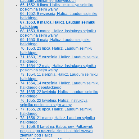
Laudum ziemian trembowelskich
65. 1652, 8 lipca, Halicz. Instrukcya sejmiku
posłom na sejm walny
66. 1652, 9 września, Halicz. Laudum sejmiku
halickiego
67. 1653, 8 marca, Halicz. Laudum sejmiku
halickiego
68. 1653, 8 marca, Halicz. Instrukcya sejmiku
posłom na sejm walny
69. 1653, 6 maja, Halicz. Laudum sejmiku
halickiego
70. 1653, 23 lipca, Halicz. Laudum sejmiku
halickiego
71. 1653, 15 września, Halicz. Laudum sejmiku
halickiego
72. 1654, 12 maja, Halicz. Instrukcya sejmiku
posłom na sejm walny
73. 1654, 11 sierpnia, Halicz. Laudum sejmiku
halickiego
74. 1654, 14 września, Halicz. Laudum sejmiku
halickiego deputackiego
75. 1655, 22 kwietnia, Halicz. Laudum sejmiku
halickiego
76. 1655, 22 kwietnia, Halicz. Instrukcya
sejmiku posłom na sejm walny
77. 1655, 28 lipca, Halicz. Laudum sejmiku
halickiego
78. 1656, 21 marca, Halicz. Laudum sejmiku
halickiego
79. 1656, 8 kwietnia, Babuchów. Pułkownik
pospolitego ruszenia ziemi halickiej wzywa
ziemian pod Halicz