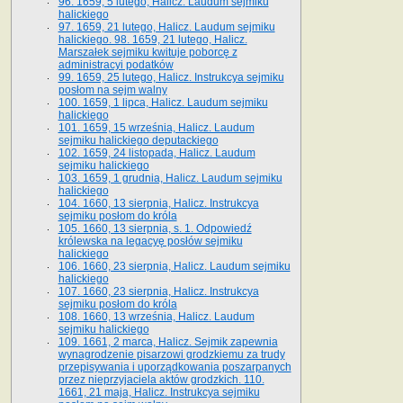
96. 1659, 5 lutego, Halicz. Laudum sejmiku
halickiego
97. 1659, 21 lutego, Halicz. Laudum sejmiku
halickiego. 98. 1659, 21 lutego, Halicz.
Marszałek sejmiku kwituje poborcę z
administracyi podatków
99. 1659, 25 lutego, Halicz. Instrukcya sejmiku
posłom na sejm walny
100. 1659, 1 lipca, Halicz. Laudum sejmiku
halickiego
101. 1659, 15 września, Halicz. Laudum
sejmiku halickiego deputackiego
102. 1659, 24 listopada, Halicz. Laudum
sejmiku halickiego
103. 1659, 1 grudnia, Halicz. Laudum sejmiku
halickiego
104. 1660, 13 sierpnia, Halicz. Instrukcya
sejmiku posłom do króla
105. 1660, 13 sierpnia, s. 1. Odpowiedź
królewska na legacyę posłów sejmiku
halickiego
106. 1660, 23 sierpnia, Halicz. Laudum sejmiku
halickiego
107. 1660, 23 sierpnia, Halicz. Instrukcya
sejmiku posłom do króla
108. 1660, 13 września, Halicz. Laudum
sejmiku halickiego
109. 1661, 2 marca, Halicz. Sejmik zapewnia
wynagrodzenie pisarzowi grodzkiemu za trudy
przepisywania i uporządkowania poszarpanych
przez nieprzyjaciela aktów grodzkich. 110.
1661, 21 maja, Halicz. Instrukcya sejmiku