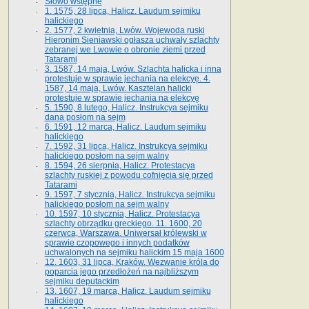
Słowo wstępne
1. 1575, 28 lipca, Halicz. Laudum sejmiku
halickiego
2. 1577, 2 kwietnia, Lwów. Wojewoda ruski
Hieronim Sieniawski ogłasza uchwały szlachty
zebranej we Lwowie o obronie ziemi przed
Tatarami
3. 1587, 14 maja, Lwów. Szlachta halicka i inna
protestuje w sprawie jechania na elekcyę. 4.
1587, 14 maja, Lwów. Kasztelan halicki
protestuje w sprawie jechania na elekcyę
5. 1590, 8 lutego, Halicz. Instrukcya sejmiku
dana posłom na sejm
6. 1591, 12 marca, Halicz. Laudum sejmiku
halickiego
7. 1592, 31 lipca, Halicz. Instrukcya sejmiku
halickiego posłom na sejm walny
8. 1594, 26 sierpnia, Halicz. Protestacya
szlachty ruskiej z powodu cofnięcia się przed
Tatarami
9. 1597, 7 stycznia, Halicz. Instrukcya sejmiku
halickiego posłom na sejm walny
10. 1597, 10 stycznia, Halicz. Protestacya
szlachty obrządku greckiego. 11. 1600, 20
czerwca, Warszawa. Uniwersał królewski w
sprawie czopowego i innych podatków
uchwalonych na sejmiku halickim 15 maja 1600
12. 1603, 31 lipca, Kraków. Wezwanie króla do
poparcia jego przedłożeń na najbliższym
sejmiku deputackim
13. 1607, 19 marca, Halicz. Laudum sejmiku
halickiego