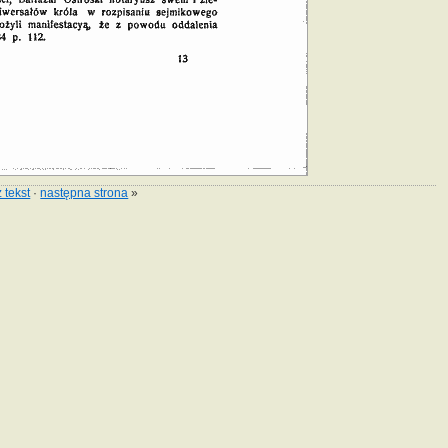
 tekst
·
następna strona
»