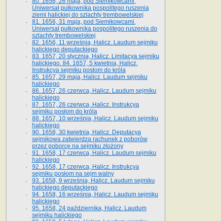
80. 1656, 26 maja, pod Siemikowcami.
Uniwersał pułkownika pospolitego ruszenia
ziemi halickiej do szlachty trembowelskiej
81. 1656, 31 maja, pod Siemikowcami.
Uniwersał pułkownika pospolitego ruszenia do
szlachty trembowelskiej
82. 1656, 11 września, Halicz. Laudum sejmiku
halickiego deputackiego
83. 1657, 20 stycznia, Halicz. Limitacya sejmiku
halickiego. 84. 1657, 5 kwietnia, Halicz.
Instrukcya sejmiku posłom do króla
85. 1657, 29 maja, Halicz. Laudum sejmiku
halickiego
86. 1657, 26 czerwca, Halicz. Laudum sejmiku
halickiego
87. 1657, 26 czerwca, Halicz. Instrukcya
sejmiku posłom do króla
88. 1657, 10 września, Halicz. Laudum sejmiku
halickiego
90. 1658, 30 kwietnia, Halicz. Deputacya
sejmikowa zatwierdza rachunek z poborów
przez poborcę na sejmiku złożony
91. 1658, 17 czerwca, Halicz. Laudum sejmiku
halickiego
92. 1658, 17 czerwca, Halicz. Instrukcya
sejmiku posłom na sejm walny
93. 1658, 9 września, Halicz. Laudum sejmiku
halickiego deputackiego
94. 1658, 16 września, Halicz. Laudum sejmiku
halickiego
95. 1658, 24 października, Halicz. Laudum
sejmiku halickiego