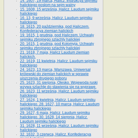
14. 1607, 19 marca, Halicz. Instrukcya sejmiku
halickiego posłom na sejm walny
15. 1608, 15 września, Halicz. Laudum sejmiku
halickiego
16. 13, 9 września, Halicz. Laudum sejmiku
halickiego
18. 1615, 20 października, pod Haliczem.
Konfederacya ziemian halickich
19. 1615, 1 grudnia, pod Haliczem. Uchwały
sejmiku zbrojnego szlachty halickiej
20. 1615, 1 grudnia, pod Kołomyją. Uchwały
sejmiku zbrojnego szlachty halickiej
21. 1618, 7 maja, Halicz Laudum ziemian
halickich.
22. 1619, 11 kwietnia, Halicz. Laudum sejmiku
halickiego
24. 1623, 13 marca, Warszawa. Uniwersał
królewski do ziemian halickich w sprawie
uiszczenia drugiego poboru
25. 1623, 31 sierpnia, Olesko. Wojewoda ruski
wzywa szlachtę do stawienia się na wyprawę.
26. 1623, 11 września, Halicz. Laudum sejmiku
halickiego
27. 1624, 1 kwietnia, Halicz. Laudum sejmiku
halickiego. 28. 1627, 10 marca, Halicz. Laudum
sejmiku halickiego
29. 1627, 6 maja, Halicz. Laudum sejmiku
halickiego. 30. 1628, 14 sierpnia, Halicz.
Laudum sejmiku halickiego
31. 1628, 11 września, Halicz. Laudum sejmiku
halickiego
32. 1632, 3 czerwca, Halicz. Konfederacya