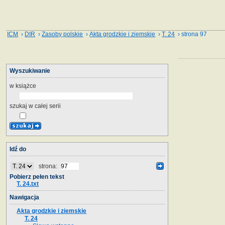
ICM
›
DIR
›
Zasoby polskie
›
Akta grodzkie i ziemskie
›
T. 24
› strona 97
Wyszukiwanie
w książce
szukaj w całej serii
Idź do
strona:
Pobierz pełen tekst
T. 24.txt
Nawigacja
Akta grodzkie i ziemskie
T. 24