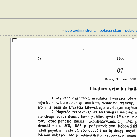
«
poprzednia strona
·
pobierz skan
·
pobierz