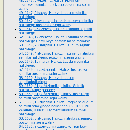
48. 1646, 6 września, Halicz. Fragment
instrukcyi sejmiku halickiego postom na sejm
walny
49. 1647, 5 lutego, Halicz. Laudum sejmiku
halickiego
50. 1647, 4 kwietnia, Halicz. Instrukcya sejmiku
halickiego postom na sejm walny
51. 1647, 25 czerwca, Halicz. Laudum sejmiku
halickiego
52. 1648, 17 czerwca, Halicz. Laudum sejmiku
halickiego i instrukcya postom na sejm walny
53. 1648, 20 sierpnia, Halicz. Laudum sejmiku
halickiego
54. 1649, 4 stycznia, Halicz. Fragment instrukcyi
sejmiku halickiego postom na sejm walny
55. 1649, 15 marca, Halicz. Laudum sejmiku
halickiego
57. 1649, 6 października, Halicz. Instrukcya
sejmiku postom na sejm walny
58. 1650, 3 lutego, Halicz. Laudum
sejmikuhalickiego
59. 1650, 31 października, Halicz. Sejmik
halicki kwituje poborcę
60. 1650, 31 października, Halicz. Instrukcya
sejmiku postom na sejm walny
61. 1651, 16 stycznia, Halicz. Fragment laudum
sejmiku relacyjnego halickiego. 62. 1651, 20
kwietnia, Halicz. Fragment laudum sejmiku
halickiego
63. 1652, 8 stycznia, Halicz. Instrukcya sejmiku
postom na sejm walny
64. 1652, 8 czerwca, na zamku w Trembowli.