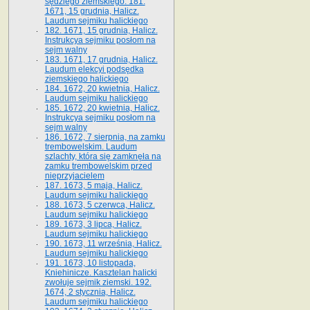
sędziego ziemskiego. 181.
1671, 15 grudnia, Halicz.
Laudum sejmiku halickiego
182. 1671, 15 grudnia, Halicz.
Instrukcya sejmiku posłom na
sejm walny
183. 1671, 17 grudnia, Halicz.
Laudum elekcyi podsędka
ziemskiego halickiego
184. 1672, 20 kwietnia, Halicz.
Laudum sejmiku halickiego
185. 1672, 20 kwietnia, Halicz.
Instrukcya sejmiku posłom na
sejm walny
186. 1672, 7 sierpnia, na zamku
trembowelskim. Laudum
szlachty, która się zamknęła na
zamku trembowelskim przed
nieprzyjacielem
187. 1673, 5 maja, Halicz.
Laudum sejmiku halickiego
188. 1673, 5 czerwca, Halicz.
Laudum sejmiku halickiego
189. 1673, 3 lipca, Halicz.
Laudum sejmiku halickiego
190. 1673, 11 września, Halicz.
Laudum sejmiku halickiego
191. 1673, 10 listopada,
Kniehinicze. Kasztelan halicki
zwołuje sejmik ziemski. 192.
1674, 2 stycznia, Halicz.
Laudum sejmiku halickiego