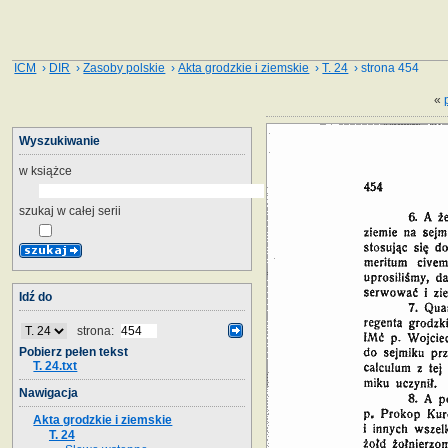
ICM
›
DIR
›
Zasoby polskie
›
Akta grodzkie i ziemskie
›
T. 24
› strona 454
«
Wyszukiwanie
w książce
szukaj w całej serii
Idź do
strona:
Pobierz pełen tekst
T. 24.txt
Nawigacja
Akta grodzkie i ziemskie
T. 24