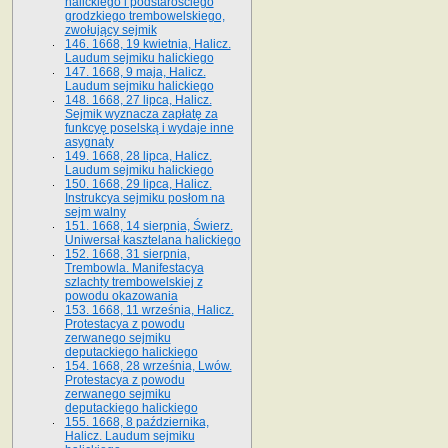
halickiego i podstarościego
grodzkiego trembowelskiego,
zwołujący sejmik
146. 1668, 19 kwietnia, Halicz.
Laudum sejmiku halickiego
147. 1668, 9 maja, Halicz.
Laudum sejmiku halickiego
148. 1668, 27 lipca, Halicz.
Sejmik wyznacza zapłatę za
funkcyę poselską i wydaje inne
asygnaty
149. 1668, 28 lipca, Halicz.
Laudum sejmiku halickiego
150. 1668, 29 lipca, Halicz.
Instrukcya sejmiku posłom na
sejm walny
151. 1668, 14 sierpnia, Świerz.
Uniwersał kasztelana halickiego
152. 1668, 31 sierpnia,
Trembowla. Manifestacya
szlachty trembowelskiej z
powodu okazowania
153. 1668, 11 września, Halicz.
Protestacya z powodu
zerwanego sejmiku
deputackiego halickiego
154. 1668, 28 września, Lwów.
Protestacya z powodu
zerwanego sejmiku
deputackiego halickiego
155. 1668, 8 października,
Halicz. Laudum sejmiku