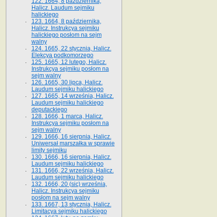
122. 1664, 8 października,
Halicz. Laudum sejmiku
halickiego
123. 1664, 8 października,
Halicz. Instrukcya sejmiku
halickiego posłom na sejm
walny
124. 1665, 22 stycznia, Halicz.
Elekcya podkomorzego
125. 1665, 12 lutego, Halicz.
Instrukcya sejmiku posłom na
sejm walny
126. 1665, 30 lipca, Halicz.
Laudum sejmiku halickiego
127. 1665, 14 września, Halicz.
Laudum sejmiku halickiego
deputackiego
128. 1666, 1 marca, Halicz.
Instrukcya sejmiku posłom na
sejm walny
129. 1666, 16 sierpnia, Halicz.
Uniwersał marszałka w sprawie
limity sejmiku
130. 1666, 16 sierpnia, Halicz.
Laudum sejmiku halickiego
131. 1666, 22 września, Halicz.
Laudum sejmiku halickiego
132. 1666, 20 (sic) września,
Halicz. Instrukcya sejmiku
posłom na sejm walny
133. 1667, 13 stycznia, Halicz.
Limitacya sejmiku halickiego