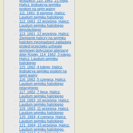
grodzkich. 110. 1661, 21 maja,
Halicz. Instrukcya sejmiku
posłom na sejm walny
111. 1661, 8 sierpnia, Halicz.
Laudum sejmiku halickiego
112. 1661, 12 września, Halicz.
Laudum sejmiku halickiego
deputackiego
113. 1661, 12 września, Halicz.
Ziemianie haliccy na sejmiku
halickim zgromadzeni zakładają
protest przeciwko uchwale
sejmowej dotyczącej alienacyi
dóbr Rzptej. 114. 1662, 3 lutego,
Halicz. Laudum sejmiku
halickiego
115. 1662, 4 lutego, Halicz.
Instrukcya sejmiku posłom na
sejm walny
116. 1662, 5 czerwca, Halicz.
Laudum sejmiku halickiego
relacyjnego
117. 1662, 7 lipca, Halicz.
Laudum sejmiku halickiego
118. 1663, 10 września, Halicz.
Laudum sejmiku halickiego
119. 1663, 11 września, Halicz.
Laudum sejmiku halickiego
120. 1664, 4 czerwca, Halicz.
Laudum sejmiku halickiego
121. 1664, 15 września, Halicz.
Laudum sejmiku halickiego.