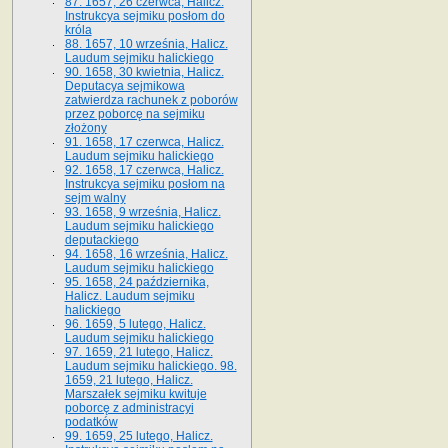
87. 1657, 26 czerwca, Halicz.
Instrukcya sejmiku posłom do
króla
88. 1657, 10 września, Halicz.
Laudum sejmiku halickiego
90. 1658, 30 kwietnia, Halicz.
Deputacya sejmikowa
zatwierdza rachunek z poborów
przez poborcę na sejmiku
złożony
91. 1658, 17 czerwca, Halicz.
Laudum sejmiku halickiego
92. 1658, 17 czerwca, Halicz.
Instrukcya sejmiku posłom na
sejm walny
93. 1658, 9 września, Halicz.
Laudum sejmiku halickiego
deputackiego
94. 1658, 16 września, Halicz.
Laudum sejmiku halickiego
95. 1658, 24 października,
Halicz. Laudum sejmiku
halickiego
96. 1659, 5 lutego, Halicz.
Laudum sejmiku halickiego
97. 1659, 21 lutego, Halicz.
Laudum sejmiku halickiego. 98.
1659, 21 lutego, Halicz.
Marszałek sejmiku kwituje
poborcę z administracyi
podatków
99. 1659, 25 lutego, Halicz.