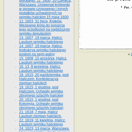
greckiego. 11. 1600, 20 czerwca,
Warszawa. Uniwersał królewski
w sprawie czopowego i innych
podatków uchwalonych na
sejmiku halickim 15 maja 1600
12. 1603, 31 lipca, Kraków.
Wezwanie króla do poparcia
jego przedłożeń na najbliższym
sejmiku deputackim
13. 1607, 19 marca, Halicz.
Laudum sejmiku halickiego
14. 1607, 19 marca, Halicz.
Instrukcya sejmiku halickiego
«
posłom na sejm walny
15. 1608, 15 września, Halicz.
Laudum sejmiku halickiego
16. 13, 9 września, Halicz.
Laudum sejmiku halickiego
18. 1615, 20 października, pod
Haliczem. Konfederacya
ziemian halickich
19. 1615, 1 grudnia, pod
Haliczem. Uchwały sejmiku
zbrojnego szlachty halickiej
20. 1615, 1 grudnia, pod
Kołomyją. Uchwały sejmiku
zbrojnego szlachty halickiej
21. 1618, 7 maja, Halicz
Laudum ziemian halickich.
22. 1619, 11 kwietnia, Halicz.
Laudum sejmiku halickiego
24. 1623, 13 marca, Warszawa.