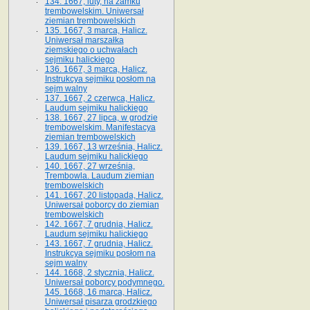
134. 1667, luty, na zamku
trembowelskim. Uniwersał
ziemian trembowelskich
135. 1667, 3 marca, Halicz.
Uniwersał marszałka
ziemskiego o uchwałach
sejmiku halickiego
136. 1667, 3 marca, Halicz.
Instrukcya sejmiku posłom na
sejm walny
137. 1667, 2 czerwca, Halicz.
Laudum sejmiku halickiego
138. 1667, 27 lipca, w grodzie
trembowelskim. Manifestacya
ziemian trembowelskich
139. 1667, 13 września, Halicz.
Laudum sejmiku halickiego
140. 1667, 27 września,
Trembowla. Laudum ziemian
trembowelskich
141. 1667, 20 listopada, Halicz.
Uniwersał poborcy do ziemian
trembowelskich
142. 1667, 7 grudnia, Halicz.
Laudum sejmiku halickiego
143. 1667, 7 grudnia, Halicz.
Instrukcya sejmiku posłom na
sejm walny
144. 1668, 2 stycznia, Halicz.
Uniwersał poborcy podymnego.
145. 1668, 16 marca, Halicz.
Uniwersał pisarza grodzkiego