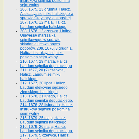
Instrukcya sejmiku posłom na
sejm walny
206. 1675, 23 grudnia, Halicz.
Attestacya sejmiku halickiego w
sprawie Ordynacyi ostrogskiej
207. 1676, 12 maja, Halicz.
Laudum sejmiku halickiego
208. 1676, 12 czerwca, Halicz.
Uniwersał marszałka
sejmikowego w sprawie
składania uchwalonych
poborów. 209. 1676, 3 grudnia,
Halicz. Instrukcya sejmiku
posłom na sejm walny
210. 1677, 29 marca, Halicz.
Laudum sejmiku deputackiego
211. 1677, 20 (?) czerwca,
Halicz. Laudum sejmiku
halickiego
212. 1677, 20 lipca, Halicz.
Laudum elekcyjne sędziego
ziemskiego halickiego
213. 1678, 21 lutego, Halicz.
Laudum sejmiku deputackiego.
214. 1678, 28 listopada, Halicz.
Instrukcya sejmiku posłom na
sejm walny
215. 1679, 25 maja, Halicz.
Laudum sejmiku halickiego
216. 1679, 26 maja, Halicz.
Laudum sejmiku deputackiego.
217. 1679, 5 czerwca, Halicz.