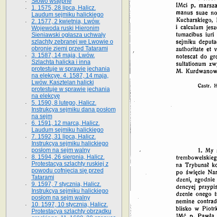
Słowo wstępne
1. 1575, 28 lipca, Halicz.
Laudum sejmiku halickiego
2. 1577, 2 kwietnia, Lwów.
Wojewoda ruski Hieronim
Sieniawski ogłasza uchwały
szlachty zebranej we Lwowie o
obronie ziemi przed Tatarami
3. 1587, 14 maja, Lwów.
Szlachta halicka i inna
protestuje w sprawie jechania
na elekcyę. 4. 1587, 14 maja,
Lwów. Kasztelan halicki
protestuje w sprawie jechania
na elekcyę
5. 1590, 8 lutego, Halicz.
Instrukcya sejmiku dana posłom
na sejm
6. 1591, 12 marca, Halicz.
Laudum sejmiku halickiego
7. 1592, 31 lipca, Halicz.
Instrukcya sejmiku halickiego
posłom na sejm walny
8. 1594, 26 sierpnia, Halicz.
Protestacya szlachty ruskiej z
powodu cofnięcia się przed
Tatarami
9. 1597, 7 stycznia, Halicz.
Instrukcya sejmiku halickiego
posłom na sejm walny
10. 1597, 10 stycznia, Halicz.
Protestacya szlachty obrządku