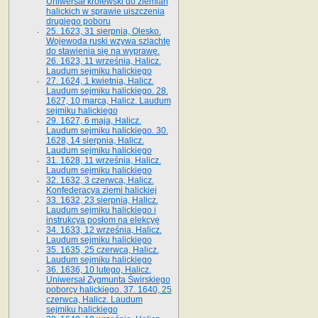
Uniwersał królewski do ziemian
halickich w sprawie uiszczenia
drugiego poboru
25. 1623, 31 sierpnia, Olesko.
Wojewoda ruski wzywa szlachtę
do stawienia się na wyprawę.
26. 1623, 11 września, Halicz.
Laudum sejmiku halickiego
27. 1624, 1 kwietnia, Halicz.
Laudum sejmiku halickiego. 28.
1627, 10 marca, Halicz. Laudum
sejmiku halickiego
29. 1627, 6 maja, Halicz.
Laudum sejmiku halickiego. 30.
1628, 14 sierpnia, Halicz.
Laudum sejmiku halickiego
31. 1628, 11 września, Halicz.
Laudum sejmiku halickiego
32. 1632, 3 czerwca, Halicz.
Konfederacya ziemi halickiej
33. 1632, 23 sierpnia, Halicz.
Laudum sejmiku halickiego i
instrukcya posłom na elekcyę
34. 1633, 12 września, Halicz.
Laudum sejmiku halickiego
35. 1635, 25 czerwca, Halicz.
Laudum sejmiku halickiego
36. 1636, 10 lutego, Halicz.
Uniwersał Zygmunta Świrskiego
poborcy halickiego. 37. 1640, 25
czerwca, Halicz. Laudum
sejmiku halickiego