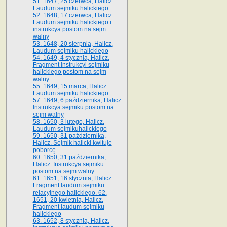
51. 1647, 25 czerwca, Halicz.
Laudum sejmiku halickiego
52. 1648, 17 czerwca, Halicz.
Laudum sejmiku halickiego i
instrukcya postom na sejm
walny
53. 1648, 20 sierpnia, Halicz.
Laudum sejmiku halickiego
54. 1649, 4 stycznia, Halicz.
Fragment instrukcyi sejmiku
halickiego postom na sejm
walny
55. 1649, 15 marca, Halicz.
Laudum sejmiku halickiego
57. 1649, 6 października, Halicz.
Instrukcya sejmiku postom na
sejm walny
58. 1650, 3 lutego, Halicz.
Laudum sejmikuhalickiego
59. 1650, 31 października,
Halicz. Sejmik halicki kwituje
poborcę
60. 1650, 31 października,
Halicz. Instrukcya sejmiku
postom na sejm walny
61. 1651, 16 stycznia, Halicz.
Fragment laudum sejmiku
relacyjnego halickiego. 62.
1651, 20 kwietnia, Halicz.
Fragment laudum sejmiku
halickiego
63. 1652, 8 stycznia, Halicz.