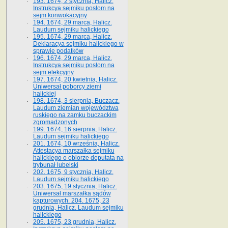
193. 1674, 2 stycznia, Halicz.
Instrukcya sejmiku posłom na
sejm konwokacyjny
194. 1674, 29 marca, Halicz.
Laudum sejmiku halickiego
195. 1674, 29 marca, Halicz.
Deklaracya sejmiku halickiego w
sprawie podatków
196. 1674, 29 marca, Halicz.
Instrukcya sejmiku posłom na
sejm elekcyjny
197. 1674, 20 kwietnia, Halicz.
Uniwersał poborcy ziemi
halickiej
198. 1674, 3 sierpnia, Buczacz.
Laudum ziemian województwa
ruskiego na zamku buczackim
zgromadzonych
199. 1674, 16 sierpnia, Halicz.
Laudum sejmiku halickiego
201. 1674, 10 września, Halicz.
Attestacya marszałka sejmiku
halickiego o obiorze deputata na
trybunał lubelski
202. 1675, 9 stycznia, Halicz.
Laudum sejmiku halickiego
203. 1675, 19 stycznia, Halicz.
Uniwersał marszałka sądów
kapturowych. 204. 1675, 23
grudnia, Halicz. Laudum sejmiku
halickiego
205. 1675, 23 grudnia, Halicz.