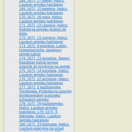
168. 1671, 27 lutego, Halicz.
Laudum sejmiku halickiego
169. 1671, 15 kwietnia, Halicz.
Laudum sejmiku halickiego
170. 1671, 26 maja, Halicz.
Laudum sejmiku halickiego
171. 1671, 12 czerwca, Halicz.
Instrukcya sejmiku posłom do
króla
172. 1671, 12 czerwca, Halicz.
Laudum sejmiku halickiego
173. 1671, 9 września, Lublin.
Uniwersał króla, zwołujący
sejmik halicki
174. 1671, 13 września, Świerz.
Kasztelan halicki wzywa
szlachtę do przybycia na sejmik.
175. 1671, 14 września, Halicz.
Laudum sejmiku halickiego
176. 1671, 22 września, Halicz.
Laudum sejmiku halickiego
177. 1671, 5 października,
Trembowla. Protestacya szlachty
trembowelskiej przeciwko
uchwałom sejmiku
178. 1671, 29 października,
Halicz. Laudum sejmiku
halickiego. 179. 1671, 6
listopada, Halicz. Laudum
sejmiku halickiego
180. 1671, 23 listopada, Halicz.
Laudum elekcyjne na urząd