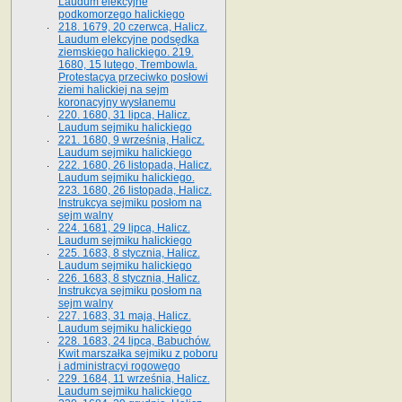
Laudum elekcyjne
podkomorzego halickiego
218. 1679, 20 czerwca, Halicz.
Laudum elekcyjne podsędka
ziemskiego halickiego. 219.
1680, 15 lutego, Trembowla.
Protestacya przeciwko posłowi
ziemi halickiej na sejm
koronacyjny wysłanemu
220. 1680, 31 lipca, Halicz.
Laudum sejmiku halickiego
221. 1680, 9 września, Halicz.
Laudum sejmiku halickiego
222. 1680, 26 listopada, Halicz.
Laudum sejmiku halickiego.
223. 1680, 26 listopada, Halicz.
Instrukcya sejmiku posłom na
sejm walny
224. 1681, 29 lipca, Halicz.
Laudum sejmiku halickiego
225. 1683, 8 stycznia, Halicz.
Laudum sejmiku halickiego
226. 1683, 8 stycznia, Halicz.
Instrukcya sejmiku posłom na
sejm walny
227. 1683, 31 maja, Halicz.
Laudum sejmiku halickiego
228. 1683, 24 lipca, Babuchów.
Kwit marszałka sejmiku z poboru
i administracyi rogowego
229. 1684, 11 września, Halicz.
Laudum sejmiku halickiego