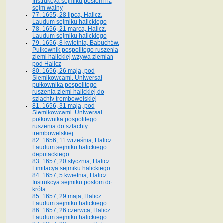
Instrukcya sejmiku posłom na
sejm walny
77. 1655, 28 lipca, Halicz.
Laudum sejmiku halickiego
78. 1656, 21 marca, Halicz.
Laudum sejmiku halickiego
79. 1656, 8 kwietnia, Babuchów.
Pułkownik pospolitego ruszenia
ziemi halickiej wzywa ziemian
pod Halicz
80. 1656, 26 maja, pod
Siemikowcami. Uniwersał
pułkownika pospolitego
ruszenia ziemi halickiej do
szlachty trembowelskiej
81. 1656, 31 maja, pod
Siemikowcami. Uniwersał
pułkownika pospolitego
ruszenia do szlachty
trembowelskiej
82. 1656, 11 września, Halicz.
Laudum sejmiku halickiego
deputackiego
83. 1657, 20 stycznia, Halicz.
Limitacya sejmiku halickiego.
84. 1657, 5 kwietnia, Halicz.
Instrukcya sejmiku posłom do
króla
85. 1657, 29 maja, Halicz.
Laudum sejmiku halickiego
86. 1657, 26 czerwca, Halicz.
Laudum sejmiku halickiego