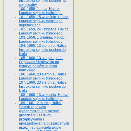
Instrukcya sejmiku posłom na
sejm walny
100. 1659, 1 lipca, Halicz.
Laudum sejmiku halickiego
101. 1659, 15 września, Halicz.
Laudum sejmiku halickiego
deputackiego
102. 1659, 24 listopada, Halicz.
Laudum sejmiku halickiego
103. 1659, 1 grudnia, Halicz.
Laudum sejmiku halickiego
104. 1660, 13 sierpnia, Halicz.
Instrukcya sejmiku posłom do
króla
105. 1660, 13 sierpnia, s. 1.
Odpowiedź królewska na
legacyę posłów sejmiku
halickiego
106. 1660, 23 sierpnia, Halicz.
Laudum sejmiku halickiego
107. 1660, 23 sierpnia, Halicz.
Instrukcya sejmiku posłom do
króla
108. 1660, 13 września, Halicz.
Laudum sejmiku halickiego
109. 1661, 2 marca, Halicz.
Sejmik zapewnia
wynagrodzenie pisarzowi
grodzkiemu za trudy
przepisywania i
uporządkowania poszarpanych
przez nieprzyjaciela aktów