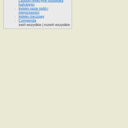
Laudum elekcyjne podsędka
halickiego
Indeks nazw osób i
miejscowości
Indeks rzeczowy
Corrigenda
zwiń wszystkie
|
rozwiń wszystkie